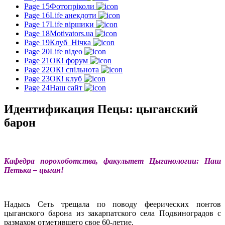
Page 15
Фотопріколи
Page 16
Life анекдоти
Page 17
Life віршики
Page 18
Motivators.ua
Page 19
Клуб_Нічка
Page 20
Life відео
Page 21
ОК! форум
Page 22
ОК! спільнота
Page 23
ОК! клуб
Page 24
Наш сайт
Идентификация Пецы: цыганский
барон
Кафедра порохоботства, факультет Цыганологии: Наш
Петька – цыган!
Надысь Сеть трещала по поводу феерических понтов
цыганского барона из закарпатского села Подвиноградов с
размахом отметившего свое 60-летие.