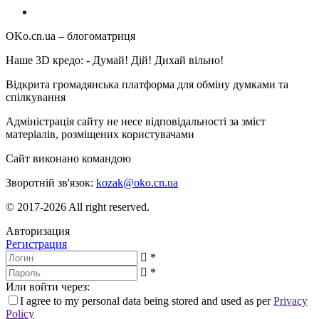
OKo.cn.ua
– блогоматриця
Наше 3D кредо: -
Думай! Дій! Дихай вільно!
Відкрита громадянська платформа для обміну думками та
спілкування
Адміністрація сайту не несе відповідальності за зміст
матеріалів, розміщених користувачами
Сайт виконано командою
wptheme.us
Зворотній зв'язок:
kozak@oko.cn.ua
© 2017-2026 All right reserved.
Авторизация
Регистрация
*
*
Или войти через:
I agree to my personal data being stored and used as per
Privacy
Policy