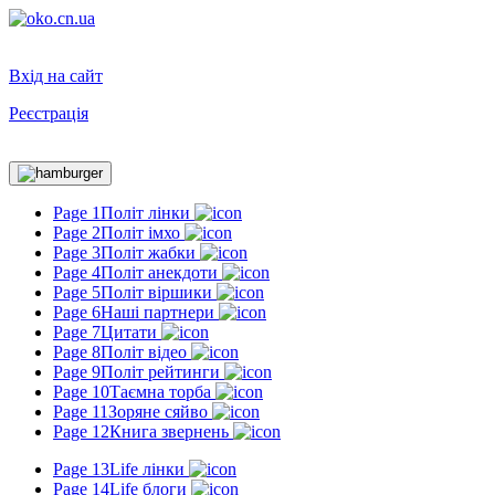
Вхід на сайт
Реєстрація
Toggle
navigation
Page 1
Політ лінки
Page 2
Політ імхо
Page 3
Політ жабки
Page 4
Політ анекдоти
Page 5
Політ віршики
Page 6
Наші партнери
Page 7
Цитати
Page 8
Політ відео
Page 9
Політ рейтинги
Page 10
Таємна торба
Page 11
Зоряне сяйво
Page 12
Книга звернень
Page 13
Life лінки
Page 14
Life блоги