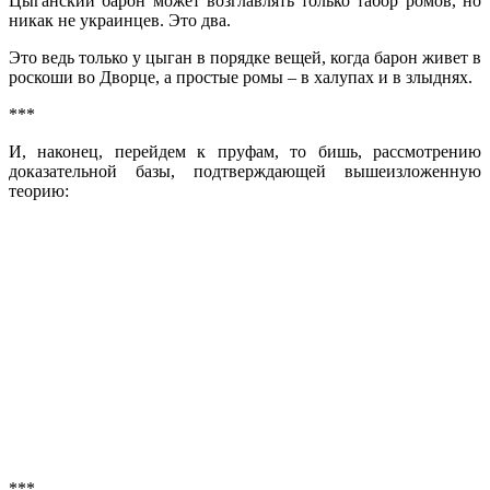
Цыганский барон может возглавлять только табор ромов, но
никак не украинцев. Это два.
Это ведь только у цыган в порядке вещей, когда барон живет в
роскоши во Дворце, а простые ромы – в халупах и в злыднях.
***
И, наконец, перейдем к пруфам, то бишь, рассмотрению
доказательной базы, подтверждающей вышеизложенную
теорию:
***