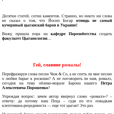
Десятки статей, сотни каментов. Странно, но никто ни слова
не сказал о том, что Йосип Богар
отнюдь не самый
кучерявый цыганский барон в Украине!
Вижу, пришла пора на
кафедре Порохоботства
создать
факультет Цыганологии
…
Гей,
славяне
ромалы!
Перефразируя слова песни Чиж & Co, а не спеть ли мне песню
о любви барыг к роскоши? А не поговорить ли нам, ромалэ,
сегодня на тему облико-морале Барона нашего
Петра
Алексеевича Порошенко
?
Упреждая вопрос: зачем автор ввернул слово «ромалэ»? –
отвечу: да потому наш Пеца – судя по его повадкам
клептомана-рецидивиста — еще тот цыган! Это раз.