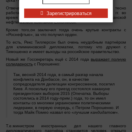
цеха???
Отвечаю: Бывший госсекретарь Тиллерсон очень тесно
работал с правительством Тимошенко в 2008-2010 гг. во
Зарегистрироваться
время своей работы главой крупнейшей американской
нефтегазовой компании ExxonMobil.
Кроме того,он заключил тогда очень крутые контракты с
«Роснефтью», за что получил орден.
То есть, Рекс Тиллерсон был очень неудобным партнёром
для климкиновской дипломатии, потому что дружил с
Тимошенко и имеет выходы на российское правительство.
Новый же Госсекретарь ещё с 2014 года
выражает полную
солидарность
с Порошенко:
Так, весной 2014 года, в самый разгар начала
конфликта на Донбассе, он, в качестве
сопредседателя делегации конгрессменов, посетил
Киев. А поскольку его приезд состоялся накануне
президентских выборов 2015 (Опечатка. Выборы
состоялись в 2014 году-прим.) года, то он имел
контакты со многими украинскими политическими
лидерами, в первую очередь, с Петром Порошенко. И
тогда Майк Помео назвал его «
лучшим кандидатом
«.
Т.е.министром иностранных дел нашего главного
дипломатического партнёра становится человек, открыто