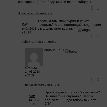
расширение) его обслуживали их провайдеры.
1
Войдите, чтобы ответить
Тоесть и там свои бурячки хочет
Sofi
посадить? А шо, настоящий жидо-хохол
с молдавскими корнями.
14.03.2018
в 21:28
1
Войдите, чтобы ответить
Айнанэ-нанэ
Сливка
14.03.2018
в 22:29
0
Войдите, чтобы ответить
Причём здесь грузин Саакашвили?
Sofi
Вы ничего не спутали? Шалом
алейхем! — надо говорить и петь
14.03.2018
7/10.
в 23:22