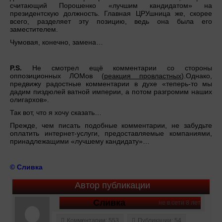
считающий Порошенко «лучшим кандидатом» на
президентскую должность. Главная ЦРУшница же, скорее
всего, разделяет эту позицию, ведь она была его
заместителем.
Чумовая, конечно, замена…
P.S.
Не смотрел ещё комментарии со стороны
оппозиционных ЛОМов (
реакция провластных
).Однако,
предвижу радостные комментарии в духе «теперь-то мы
дадим пиздюлей ватной империи, а потом разгромим наших
олигархов».
Так вот, что я хочу сказать…
Прежде, чем писать подобные комментарии, не забудьте
оплатить интернет-услуги, предоставляемые компаниями,
принадлежащими «лучшему кандидату»…
© Сливка
Автор публикации
Сливка
не в сети 8 лет
Комментарии: 553
Публикации: 54