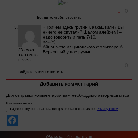
0
Войдите, чтобы ответить
«Причём здесь грузин Саакашвили? Вы
ничего не спутали? Шалом алейхем! –
надо говорить и петь 7/10.
no»(с)
Айнанэ-это из цыганского фольклора.А
Сливка
Верховный у нас румын.
14.03.2018
в 23:53
0
Войдите, чтобы ответить
Добавить комментарий
Для отправки комментария вам необходимо
авторизоваться
.
Или войти через:
I agree to my personal data being stored and used as per
Privacy Policy
OKo.cn.ua
– блогоматриця