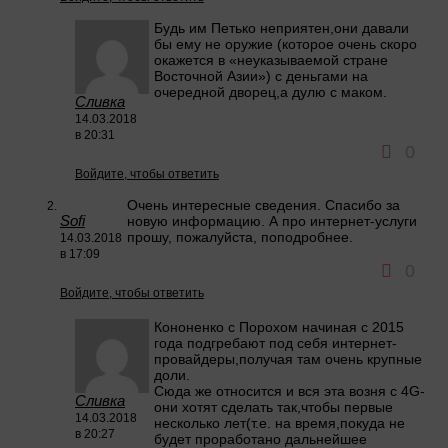
Будь им Петько неприятен,они давали
бы ему не оружие (которое очень скоро
окажется в «неуказываемой стране
Восточной Азии») с деньгами на
очередной дворец,а дулю с маком.
Сливка
14.03.2018
в 20:31
0
Войдите, чтобы ответить
Очень интересные сведения. Спасибо за
Sofi
новую информацию. А про интернет-услуги
прошу, пожалуйста, поподробнее.
14.03.2018
в 17:09
0
Войдите, чтобы ответить
Кононенко с Порохом начиная с 2015
года подгребают под себя интернет-
провайдеры,получая там очень крупные
доли.
Сюда же относится и вся эта возня с 4G-
Сливка
они хотят сделать так,чтобы первые
14.03.2018
несколько лет(т.е. на время,покуда не
в 20:27
будет проработано дальнейшее