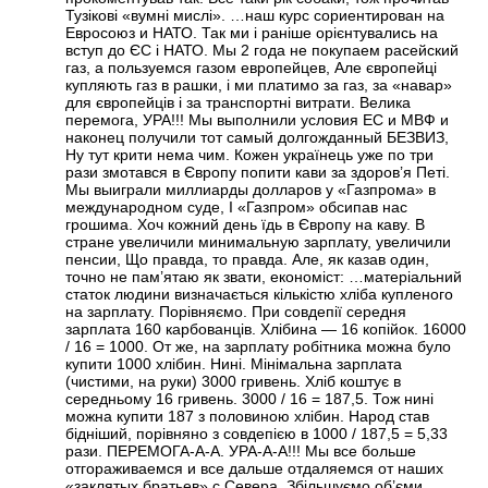
Тузікові «вумні мислі». …наш курс сориентирован на
Евросоюз и НАТО. Так ми і раніше орієнтувались на
вступ до ЄС і НАТО. Мы 2 года не покупаем расейский
газ, а пользуемся газом европейцев, Але європейці
купляють газ в рашки, і ми платимо за газ, за «навар»
для європейців і за транспортні витрати. Велика
перемога, УРА!!! Мы выполнили условия ЕС и МВФ и
наконец получили тот самый долгожданный БЕЗВИЗ,
Ну тут крити нема чим. Кожен українець уже по три
рази змотався в Європу попити кави за здоров’я Петі.
Мы выиграли миллиарды долларов у «Газпрома» в
международном суде, І «Газпром» обсипав нас
грошима. Хоч кожний день їдь в Європу на каву. В
стране увеличили минимальную зарплату, увеличили
пенсии, Що правда, то правда. Але, як казав один,
точно не пам’ятаю як звати, економіст: …матеріальний
статок людини визначається кількістю хліба купленого
на зарплату. Порівняємо. При совдепії середня
зарплата 160 карбованців. Хлібина — 16 копійок. 16000
/ 16 = 1000. От же, на зарплату робітника можна було
купити 1000 хлібин. Нині. Мінімальна зарплата
(чистими, на руки) 3000 гривень. Хліб коштує в
середньому 16 гривень. 3000 / 16 = 187,5. Тож нині
можна купити 187 з половиною хлібин. Народ став
бідніший, порівняно з совдепією в 1000 / 187,5 = 5,33
рази. ПЕРЕМОГА-А-А. УРА-А-А!!! Мы все больше
отгораживаемся и все дальше отдаляемся от наших
«заклятых братьев» с Севера. Збільшуємо об’єми