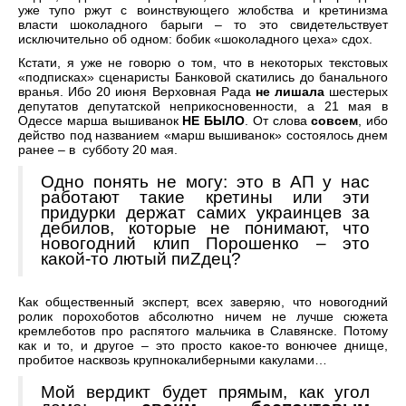
уже тупо ржут с воинствующего жлобства и кретинизма
власти шоколадного барыги – то это свидетельствует
исключительно об одном: бобик «шоколадного цеха» сдох.
Кстати, я уже не говорю о том, что в некоторых текстовых
«подписках» сценаристы Банковой скатились до банального
вранья. Ибо 20 июня Верховная Рада
не лишала
шестерых
депутатов депутатской неприкосновенности, а 21 мая в
Одессе марша вышиванок
НЕ БЫЛО
. От слова
совсем
, ибо
действо под названием «марш вышиванок» состоялось днем
ранее – в субботу 20 мая.
Одно понять не могу: это в АП у нас
работают такие кретины или эти
придурки держат самих украинцев за
дебилов, которые не понимают, что
новогодний клип Порошенко – это
какой-то лютый пиZдец?
Как общественный эксперт, всех заверяю, что новогодний
ролик порохоботов абсолютно ничем не лучше сюжета
кремлеботов про распятого мальчика в Славянске. Потому
как и то, и другое – это просто какое-то вонючее днище,
пробитое насквозь крупнокалиберными какулами…
Мой вердикт будет прямым, как угол