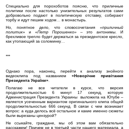
Специально для порохоботов поясню, что приличные
политики после настолько унизительных результатов сами
добровольно подают в политическую отставку, собирают
торбу и идут пешим ходом… в монастырь.
Но, понятное дело, что словосочетания
«приличный
политик
» и «
Петр Порошенко»
– это антонимы. И
брехливое трепло будет держаться за президентское кресло,
как утопающий за соломинку…
***
Однако пора, наконец, перейти к анализу знойного
видеоклипа под названием
«Новорічне привітання
Президента України»
.
Полагаю не все читатели в курсе, что версия
продолжительностью 6 минут 17 секунд, которую
Администрация Президента Украины выложила на Ютубе –
является усеченным вариантом оригинального клипа общей
продолжительностью 666 секунд. В связи с чем возникает
вопрос: а куда делось всё остальное и какие именно сюжеты
были вырезаны цензурой?
Не ссыкайте, граждане, мы об этом вам обязательно
расскажем! Причем не в третьей части нашего материала, а