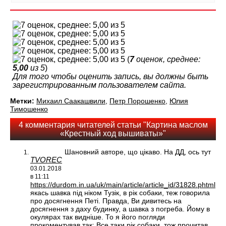
(
7
оценок, среднее:
5,00
из 5
)
Для того чтобы оценить запись, вы должны быть
зарегистрированным пользователем сайта.
Метки:
Михаил Саакашвили
,
Петр Порошенко
,
Юлия
Тимошенко
4 комментария читателей статьи "Картина маслом
«Крестный ход вышиваты»"
Шановний авторе, що цікаво. На ДД, ось тут
TVOREC
03.01.2018
в 11:11
https://durdom.in.ua/uk/main/article/article_id/31828.phtml
якась шавка під ніком Тузік, в рік собаки, теж говорила
про досягнення Петі. Правда, Ви дивитесь на
досягнення з даху будинку, а шавка з погреба. Йому в
окулярах так видніше. То я його погляди
прокоментував так: Все таки рік собаки, тож прочитав