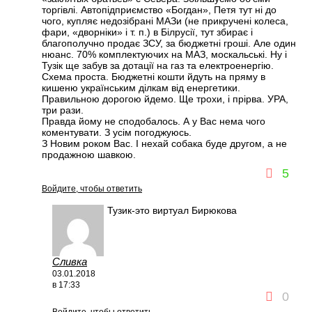
торгівлі. Автопідприємство «Богдан», Петя тут ні до
чого, купляє недозібрані МАЗи (не прикручені колеса,
фари, «дворніки» і т. п.) в Білрусії, тут збирає і
благополучно продає ЗСУ, за бюджетні гроші. Але один
нюанс. 70% комплектуючих на МАЗ, москальські. Ну і
Тузік ще забув за дотації на газ та електроенергію.
Схема проста. Бюджетні кошти йдуть на пряму в
кишеню українським ділкам від енергетики.
Правильною дорогою йдемо. Ще трохи, і прірва. УРА,
три рази.
Правда йому не сподобалось. А у Вас нема чого
коментувати. З усім погоджуюсь.
З Новим роком Вас. І нехай собака буде другом, а не
продажною шавкою.
5
Войдите, чтобы ответить
Тузик-это виртуал Бирюкова
Сливка
03.01.2018
в 17:33
0