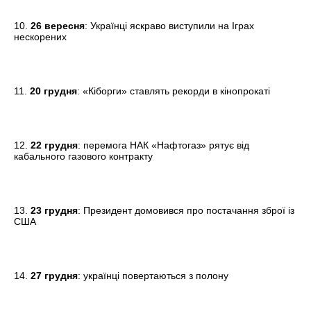
10.
26 вересня
: Українці яскраво виступили на Іграх
нескорених
11.
20 грудня
: «Кіборги» ставлять рекорди в кінопрокаті
12.
22 грудня
: перемога НАК «Нафтогаз» рятує від
кабального газового контракту
13.
23 грудня
: Президент домовився про постачання зброї із
США
14.
27 грудня
: українці повертаються з полону