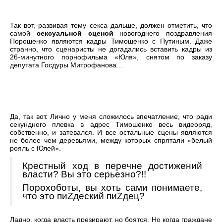
Так вот, развивая тему секса дальше, должен отметить, что
самой
сексуальной сценой
новогоднего поздравления
Порошенко являются кадры Тимошенко с Путиным. Даже
странно, что сценаристы не догадались вставить кадры из
26-минутного порнофильма «Юля», снятом по заказу
депутата Госдуры Митрофанова…
Да, так вот. Лично у меня сложилось впечатление, что ради
секундного плевка в адрес Тимошенко весь видеоряд,
собственно, и затевался. И все остальные сцены являются
не более чем деревьями, между которых спрятали «белый
рояль с Юлей».
Крестный ход в перечне достижений
власти? Вы это серьезно?!!
Порохоботы, вы хоть сами понимаете,
что это пиZдеский пиZдец?
Ладно, когда власть презирают, но боятся. Но когда граждане