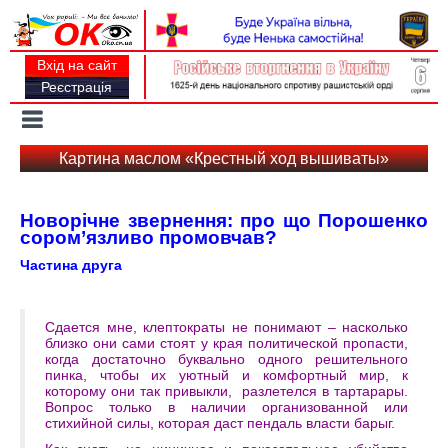
Вхід на сайт
Реєстрація
Toggle
navigation
Картина маслом «Крестный ход вышиваты»
Новорічне звернення: про що Порошенко
сором’язливо промовчав?
Частина друга
Сдается мне, клептократы не понимают – насколько
близко они сами стоят у края политической пропасти,
когда достаточно буквально одного решительного
пинка, чтобы их уютный и комфортный мир, к
которому они так привыкли, разлетелся в тартарары.
Вопрос только в наличии организованной или
стихийной силы, которая даст пендаль власти барыг.