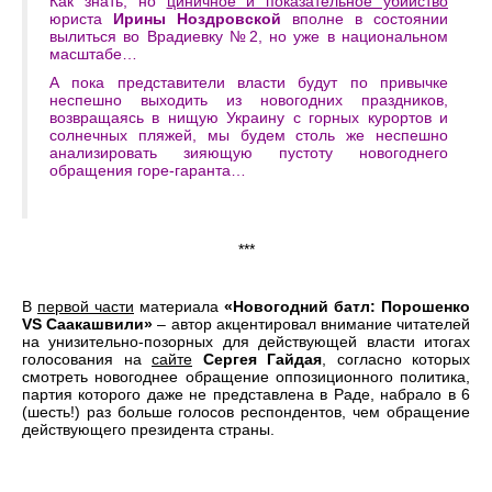
Как знать, но
циничное и показательное убийство
юриста
Ирины Ноздровской
вполне в состоянии
вылиться во Врадиевку №2, но уже в национальном
масштабе…
А пока представители власти будут по привычке
неспешно выходить из новогодних праздников,
возвращаясь в нищую Украину с горных курортов и
солнечных пляжей, мы будем столь же неспешно
анализировать зияющую пустоту новогоднего
обращения горе-гаранта…
***
В
первой части
материала
«Новогодний батл: Порошенко
VS
Саакашвили»
– автор акцентировал внимание читателей
на унизительно-позорных для действующей власти итогах
голосования на
сайте
Сергея Гайдая
, согласно которых
смотреть новогоднее обращение оппозиционного политика,
партия которого даже не представлена в Раде, набрало в 6
(шесть!) раз больше голосов респондентов, чем обращение
действующего президента страны.