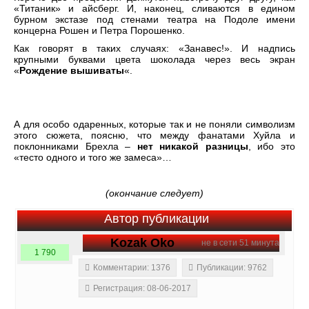
«Титаник» и айсберг. И, наконец, сливаются в едином
бурном экстазе под стенами театра на Подоле имени
концерна Рошен и Петра Порошенко.
Как говорят в таких случаях: «Занавес!». И надпись
крупными буквами цвета шоколада через весь экран
«
Рождение вышиваты
«.
А для особо одаренных, которые так и не поняли символизм
этого сюжета, поясню, что между фанатами Хуйла и
поклонниками Брехла –
нет никакой разницы
, ибо это
«тесто одного и того же замеса»…
(окончание следует)
Автор публикации
Kozak Oko
не в сети 51 минута
1 790
Комментарии: 1376
Публикации: 9762
Регистрация: 08-06-2017