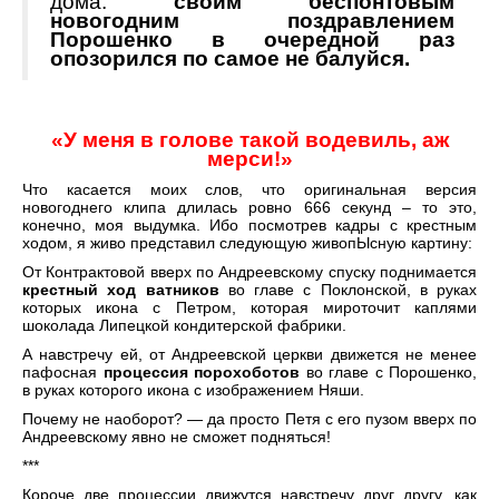
дома:
своим беспонтовым
новогодним поздравлением
Порошенко в очередной раз
опозорился по самое не балуйся.
«У меня в голове такой водевиль, аж
мерси!»
Что касается моих слов, что оригинальная версия
новогоднего клипа длилась ровно 666 секунд – то это,
конечно, моя выдумка. Ибо посмотрев кадры с крестным
ходом, я живо представил следующую живопЫсную картину:
От Контрактовой вверх по Андреевскому спуску поднимается
крестный ход ватников
во главе с Поклонской, в руках
которых икона с Петром, которая мироточит каплями
шоколада Липецкой кондитерской фабрики.
А навстречу ей, от Андреевской церкви движется не менее
пафосная
процессия порохоботов
во главе с Порошенко,
в руках которого икона с изображением Няши.
Почему не наоборот? — да просто Петя с его пузом вверх по
Андреевскому явно не сможет подняться!
***
Короче две процессии движутся навстречу друг другу, как