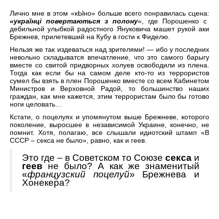
Лично мне в этом «кЫно» больше всего понравилась сцена:
«українці повертаються з полону
«, где Порошенко с
дебильной улыбкой радостного Януковича машет рукой аки
Брежнев, прилетевший на Кубу в гости к Фиделю.
Нельзя же так издеваться над зрителями! — ибо у последних
невольно складыватся впечатление, что это самого барыгу
вместе со свитой придворных холуев освободили из плена.
Тогда как если бы на самом деле кто-то из террористов
сумел бы взять в плен Порошенко вместе со всем Кабинетом
Министров и Верховной Радой, то большинство наших
граждан, как мне кажется, этим террористам было бы готово
ноги целовать…
Кстати, о поцелуях и упомянутом выше Брежневе, которого
поколение, выросшее в независимой Украине, конечно, не
помнит. Хотя, полагаю, все слышали идиотский штамп «В
СССР – секса не было», равно, как и геев.
Это где – в Советском то Союзе
секса
и
геев
не было? А как же знаменитый
«
французский поцелуй
» Брежнева и
Хонекера?