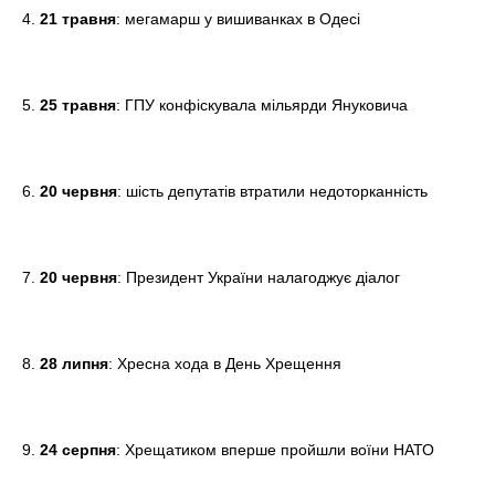
4.
21 травня
: мегамарш у вишиванках в Одесі
5.
25 травня
: ГПУ конфіскувала мільярди Януковича
6.
20 червня
: шість депутатів втратили недоторканність
7.
20 червня
: Президент України налагоджує діалог
8.
28 липня
: Хресна хода в День Хрещення
9.
24 серпня
: Хрещатиком вперше пройшли воїни НАТО