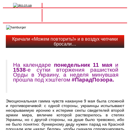
Вхід на сайт
Реєстрація
Toggle
navigation
Кричали «Можем повторить!» и в воздух чепчики
бросали…
На календаре
понедельник
11 мая
и
153
8
-е сутки вторжения рашисткой
Орды в Украину, а неделя минувшая
прошла под хэштегом
#ПарадПозора.
Эмоциональная гамма чувств накануне 9 мая была сложной
и противоречивой: с одной стороны, украинцы испытывают
нескрываемую иронию к истерике секты свидетелей второй
армии мира, вяличие которой растворилось в степях
Украины, но с другой стороны, на душе было тревожно, ибо
не было понятно: бункерному деду нужен парад на Красной
площади или «казус белли», чтобы сначала спровоцировать