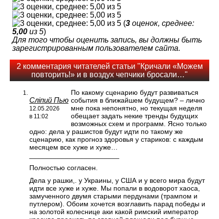
(
3
оценок, среднее:
5,00
из 5
)
Для того чтобы оценить запись, вы должны быть
зарегистрированным пользователем сайта.
2 комментария читателей статьи "Кричали «Можем
повторить!» и в воздух чепчики бросали…"
По какому сценарию будут развиваться
Сліпий Пью
события в ближайшем будущем? – лично
мне пока непонятно, но текущая неделя
12.05.2026
обещает задать некие тренды будущих
в 11:02
возможных схем и программ. Ясно только
одно: дела у рашистов будут идти по такому же
сценарию, как прогноз здоровья у стариков: с каждым
месяцем все хуже и хуже…
_______________________
Полностью согласен.
Дела у рашки,. у Украины, у США и у всего мира будут
идти все хуже и хуже. Мы попали в водоворот хаоса,
замученного двумя старыми пердунами (трампом и
путлером). Обоим хочется возглавить парад победы и
на золотой колеснице аки какой римский император