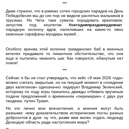
***
Даже странно, что в рамках сотен городских парадов на День
Победобесия мы до сих пор не видели распятых мальчиков в
трусиках. Но Чита таки сумела порадовать креативом:
запустив под хештегом
#
c
егодняпраздникудевчат
парадную колонну вдов, напяливших на какие-то явно
казенные сарафаны мундиры мужей…
Особого кринжа этой колонне гражданских баб в военных
кителях придавало то пикантное обстоятельство, что они
еще и пытались чеканить шаг. Как говорится, ебанутым нет
покоя!
***
Сейчас я бы не стал утверждать, что кейс «9 мая 2026 года»
можно считать закрытым, но на текущий момент в «поединке
двух капитанов» однозначно лидирует Владимир Зеленский,
которому по ходу игры пришлось дважды отбивать крученые
подачи предложений о временном «перемирии» с двух рук
тандема: путин-Трамп.
Но это лично мои впечатления, а мнения могут быть
разными: чему доказательством истерические посты разных
доброхотов в духе: ну что, разве вам жалко отдать людоеду
Донецкую область ради наступления мира?