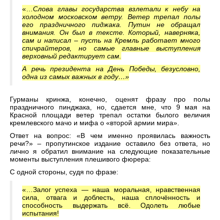
«…
Слова главы государства взлетали к небу на
холодном московском ветру. Ветер трепал полы
его праздничного пиджака. Путин не обращал
внимания. Он был в тексте. Который, наверняка,
сам и написал – пусть на Кремль работает много
спичрайтеров, но самые главные выступления
верховный редактирует сам.
А речь президента на День Победы, безусловно,
одна из самых важных в году…»
Гурманы кринжа, конечно, оценят фразу про полы
праздничного пинджака, но, сдается мне, что 9 мая на
Красной площади ветер трепал остатки былого величия
кремлевского мачо и мифа о «второй армии мира».
Ответ на вопрос: «В чем именно проявилась важность
речи?» – пропутинское издание оставило без ответа, но
лично я обратил внимание на следующие показательные
моменты выступления плешивого фюрера:
С одной стороны, судя по фразе:
«…Залог успеха — наша моральная, нравственная
сила, отвага и доблесть, наша сплочённость и
способность выдержать всё. Одолеть любые
испытания!