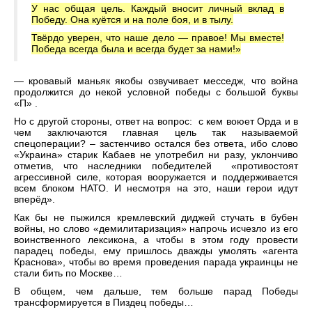
У нас общая цель. Каждый вносит личный вклад в
Победу. Она куётся и на поле боя, и в тылу.
Твёрдо уверен, что наше дело — правое! Мы вместе!
Победа всегда была и всегда будет за нами!»
— кровавый маньяк якобы озвучивает месседж, что война
продолжится до некой условной победы с большой буквы
«П» .
Но с другой стороны, ответ на вопрос: с кем воюет Орда и в
чем заключаются главная цель так называемой
спецоперации? – застенчиво остался без ответа, ибо слово
«Украина» старик Кабаев не употребил ни разу, уклончиво
отметив, что наследники победителей «противостоят
агрессивной силе, которая вооружается и поддерживается
всем блоком НАТО. И несмотря на это, наши герои идут
вперёд».
Как бы не пыжился кремлевский диджей стучать в бубен
войны, но слово «демилитаризация» напрочь исчезло из его
воинственного лексикона, а чтобы в этом году провести
парадец победы, ему пришлось дважды умолять «агента
Краснова», чтобы во время проведения парада украинцы не
стали бить по Москве…
В общем, чем дальше, тем больше парад Победы
трансформируется в Пиздец победы…