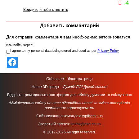
4
Войдите, чтобы ответить
Добавить комментарий
Для отправки комментария вам необходимо
авторизоваться
.
Или войти через:
I agree to my personal data being stored and used as per
Privacy Policy
OKo.cn.ua
– блогоматриця
Наше 3D кредо: -
Думай! Дій! Дихай вільно!
Відкрита громадянська платформа для обміну думками та спілкування
Адміністрація сайту не несе відповідальності за зміст матеріалів,
розміщених користувачами
Сайт виконано командою
wptheme.us
Зворотній зв'язок:
kozak@oko.cn.ua
© 2017-2026 All right reserved.