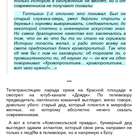
только Историю в заблуждение не вводят, но и от
современников не получают похвалы.
Топтыгин 1-й отлично это понимал. Был он
старый служака-зверь, умел берлоги строить и
деревья с корнями выворачивать; следовательно, до
некоторой степени и инженерное искусство знал.
Но самое драгоценное качество его заключалось в
том, что он во что бы то ни стало на скрижали
Истории попасть желал, и ради этого всему на
свете предпочитал блеск кровопролитий. Так что
об чем бы с ним ни заговорили: об торговле ли, о
промышленности ли, об науках ли — он все на одно
поворачивал: «Кровопролитиев… кровопролитиев…
вот чего нужно!»…»
***
Телетрансляцию парада орков на Красной площади я
смотрел на ютуб-канале «Дождя». По телевизору
предводитель лаптеногих команчей выглядел, мягко говоря,
довольно убого: старый дед, который плюется в микрофон
желчью, но которому абсолютно нечего сказать
современникам.
А вот в отчете «Комсомольской правды», бункерный дед
выглядел эдаким атлантом, который свою речь направил не
только к людЯм в телевизоре, но и напрямую к Богу: