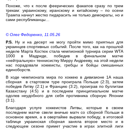
Похоже, что к после феерических факапов сразу по трем
трекам: украинскому, иранскому и китайскому – по осени
Трампа начнут жестко пидарасить не только демократы, но и
сами республиканцы…
© Олег Федоренко, 11.05.26
P.S.
Ну и на десерт не могу пройти мимо приятных для
украинцев спортивных событий. После того, как на прошлой
неделе Марта Костюк стала чемпионкой турнира серии WTA
1000 в Мадриде, победив в финальном матче
«нейтральную» теннисистку Мирру Андрееву, на этой недели
нас порадовали хоккеисты, гребцы и бойцы смешанных
единоборств.
В ходе чемпионата мира по хоккею в дивизионе 1А наша
сборная в стартовом туре проиграла Польше (2:3), затем
победив Литву (2:1) и Францию (3:2), проиграв по буллитам
Казахстану (4:5) и в последнем принципиальном матче
одолев неудобного для себя противника сборную Японии
(3:1).
Благодаря услуге хоккеистов Литвы, которые в своем
последнем матче свели вничью матч со сборной Польши в
основное время, а в овертайме вырвали победу, в итоговой
таблице украинская сборная заняла второе место и в
следующем сезоне примет участие в играх элитной лиги