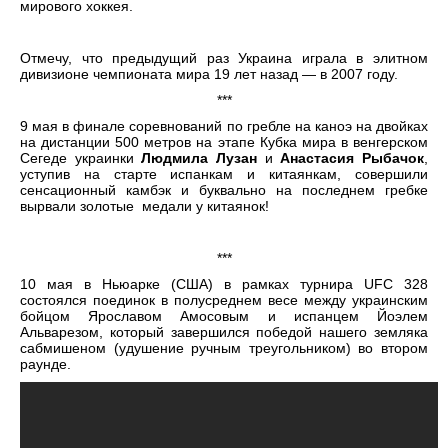
мирового хоккея.
Отмечу, что предыдущий раз Украина играла в элитном
дивизионе чемпионата мира 19 лет назад — в 2007 году.
***
9 мая в финале соревнований по гребле на каноэ на двойках
на дистанции 500 метров на этапе Кубка мира в венгерском
Сегеде украинки
Людмила Лузан
и
Анастасия Рыбачок
,
уступив на старте испанкам и китаянкам, совершили
сенсационный камбэк и буквально на последнем гребке
вырвали золотые медали у китаянок!
***
10 мая в Ньюарке (США) в рамках турнира UFC 328
состоялся поединок в полусреднем весе между украинским
бойцом Ярославом Амосовым и испанцем Йоэлем
Альварезом, который завершился победой нашего земляка
сабмишеном (удушение ручным треугольником) во втором
раунде.