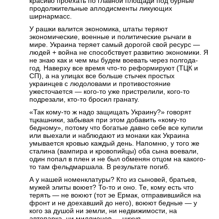
красиво проехать по главной площади под бурные
продолжительные аплодисменты ликующих
ширнармасс.
У рашки валится экономика, штаты теряют
экономические, военные и политические рычаги в
мире. Украина теряет самый дорогой свой ресурс —
людей + война не способствует развитию экономики. Я
не знаю как и чем мы будем воевать через полгода-
год. Наверху все время что-то реформируют (ТЦК и
СП), а на улицах все больше стычек простых
украинцев с людоловами и противостояние
ужесточается — кого-то уже пристрелили, кого-то
подрезали, кто-то бросил гранату.
«Так кому-то ж надо защищать Украину?» говорят
тцкашники, забывая при этом добавить «кому-то
бедному», потому что богатые давно себе все купили
или выехали и наблюдают из монаки как Украина
умывается кровью каждый день. Напомню, у того же
сталина (вампира и кровопийцы) оба сына воевали,
один попал в плен и не был обменян отцом на какого-
то там фельдмаршала. В результате погиб.
А у нашей номенклатуры? Кто из сыновей, братьев,
мужей элиты воюет? То-то и оно. Те, кому есть что
терять — не воюют (тот эе Ермак, отправившийся на
фронт и не доехавший до него), воюют бедные — у
кого за душой ни земли, ни недвижимости, на
автопарка, ни миллионов — нихуя.