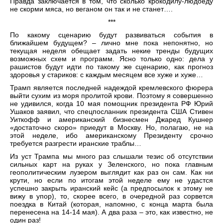
Правда заключается в том, что сколько крокодилу-людоеду
не скорми мяса, но веганом он так и не станет….
***
По какому сценарию будут развиваться события в
ближайшем будущем? – лично мне пока непонятно, но
текущая неделя обещает задать некие тренды будущих
возможных схем и программ. Ясно только одно: дела у
рашистов будут идти по такому же сценарию, как прогноз
здоровья у стариков: с каждым месяцем все хуже и хуже…
Трамп является последней надеждой кремлевского фюрера
выйти сухим из моря пролитой крови. Поэтому я совершенно
не удивился, когда 10 мая помощник президента РФ Юрий
Ушаков заявил, что спецпосланник президента США Стивен
Уиткофф и американский бизнесмен Джаред Кушнер
«достаточно скоро» приедут в Москву. Но, полагаю, не на
этой неделе, ибо американскому Президенту срочно
требуется разгрести иранские траблы…
Из уст Трампа мы много раз слышали тезис об отсутствии
сильных карт на руках у Зеленского, но пока главным
геополитическим лузером выглядит как раз он сам. Как ни
крути, но если по итогам этой неделе ему не удастся
успешно закрыть иранский кейс (а предпосылок к этому не
вижу в упор), то, скорее всего, в очередной раз сорвется
поездка в Китай (которая, напомню, с конца марта была
перенесена на 14-14 мая). А два раза – это, как известно, не
один раз!