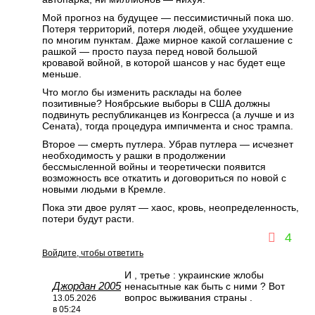
Мой прогноз на будущее — пессимистичный пока шо.
Потеря территорий, потеря людей, общее ухудшение
по многим пунктам. Даже мирное какой соглашение с
рашкой — просто пауза перед новой большой
кровавой войной, в которой шансов у нас будет еще
меньше.
Что могло бы изменить расклады на более
позитивные? Ноябрськие выборы в США должны
подвинуть республиканцев из Конгресса (а лучше и из
Сената), тогда процедура импичмента и снос трампа.
Второе — смерть путлера. Убрав путлера — исчезнет
необходимость у рашки в продолжении
бессмысленной войны и теоретически появится
возможность все откатить и договориться по новой с
новыми людьми в Кремле.
Пока эти двое рулят — хаос, кровь, неопределенность,
потери будут расти.
4
Войдите, чтобы ответить
И , третье : украинские жлобы
Джордан 2005
ненасытные как быть с ними ? Вот
вопрос выживания страны .
13.05.2026
в 05:24