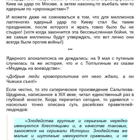
Киев на удар по Москве, а затем наконец-то въебать чем-то
ядерным по «укронацистам»?
И можете даже не сомневаться в том, что для миллионов
лаптеногих ядерный удар по Киеву стал бы таким
праздником, после которого и жрать говно было бы не
стыдно! (хотя когда закончится эта бессмысленная бойня, те
же самые миллионы будут утверждать, что вот лично они
всегда были против войны!)
***
Ядерного апокалипсиса не дождались: на 9 мая с путиным
случилась та же история, что и с Топтыгиным из сказки
«Медведь на воеводстве»:
«Добрые люди кровопролитиев от него ждали, а он
Чижика съел!»
Если честно, то это сатирическое произведение Салыткова-
Щедрина, написанное в XIX веке, читал единственный раз в
глубокой юности. Когда перечитал сегодня, то удивился –
насколько точно описана суть расейских правителей-
людоедов:
«Злодейства крупные и серьезные нередко
именуются блестящими и, в качестве таковых,
заносятся на скрижали Истории. Злодейства же
малые и шуточные именуются срамными, и не