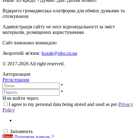
Наше 3D кредо: -
Думай! Дій! Дихай вільно!
Відкрита громадянська платформа для обміну думками та
спілкування
Адміністрація сайту не несе відповідальності за зміст
матеріалів, розміщених користувачами
Сайт виконано командою
wptheme.us
Зворотній зв'язок:
kozak@oko.cn.ua
© 2017-2026 All right reserved.
Авторизация
Регистрация
*
*
Или войти через:
I agree to my personal data being stored and used as per
Privacy
Policy
Запомнить
Вход
Потеряли пароль ?