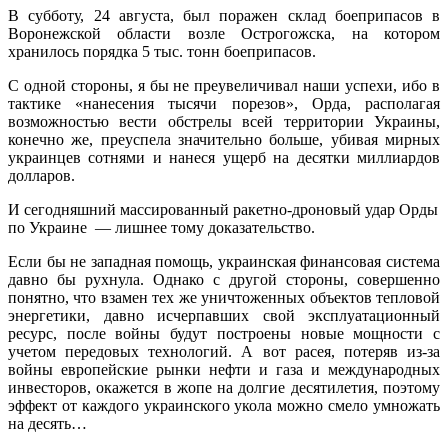
В субботу, 24 августа, был поражен склад боеприпасов в
Воронежской области возле Острогожска, на котором
хранилось порядка 5 тыс. тонн боеприпасов.
С одной стороны, я бы не преувеличивал наши успехи, ибо в
тактике «нанесения тысячи порезов», Орда, располагая
возможностью вести обстрелы всей территории Украины,
конечно же, преуспела значительно больше, убивая мирных
украинцев сотнями и нанеся ущерб на десятки миллиардов
долларов.
И сегодняшний массированный ракетно-дроновый удар Орды
по Украине — лишнее тому доказательство.
Если бы не западная помощь, украинская финансовая система
давно бы рухнула. Однако с другой стороны, совершенно
понятно, что взамен тех же уничтоженных объектов тепловой
энергетики, давно исчерпавших свой эксплуатационный
ресурс, после войны будут построены новые мощности с
учетом передовых технологий. А вот расея, потеряв из-за
войны европейские рынки нефти и газа и международных
инвесторов, окажется в жопе на долгие десятилетия, поэтому
эффект от каждого украинского укола можно смело умножать
на десять…