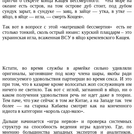
притчи о секрете конца Кащея Бессмертного: «На море на
океане есть остров, на том острове дуб стоит, под дубом
сундук зарыт, в сундуке — заяц, в зайце — утка, в утке —
яйцо, в яйце — игла, — смерть Кощея».
Так вот в вопросе с этой «матрешкой бессмертия» есть не
столько тонкий, сколь острый нюанс: курский плацдарм – это
украинская игла, всаженная ВСУ в яйцо кремлевского Кащея.
Кстати, во время службы в армейке сильно удивляли
оригиналы, загонявшие под кожу члена шары, якобы ради
неописуемого удовольствия партнерши во время секса. И это
при том, что в казарме кроме волосатых жоп сослуживцев им
ничего не светило. Так вот с иглой, загнанной в яйцо, ни о
каком получения удовольствия речь не идет даже в теории.
Тем паче, что уже сейчас в том же Китае, а на Западе так тем
более — на старика Кабаева смотрят как на конченного
идиота в категории «король садо-мазо».
Дальше начинается «игра нервов» и проверка системных
структур на способность ведения игры вдолгую. Где, по
мнению большинства западных экспертов и аналитиков,