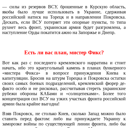
— силы из резервов ВСУ, брошенные в Курскую область,
якобы было лучше использовать в Украине, сдерживая
российский натиск на Торецк и в направлении Покровска.
Дескать, если ВСУ потеряет эти опорные пункты, то типа
рухнет весь фронт, украинская армия будет разгромлена, а
наступление Орды покатится ажно на Запоржье и Днепр.
Есть ли вас план, мистер Фикс?
Вот как раз с последнего кремлевского нарратива и стоит
начать, ибо это краеугольный камень в планах бункерного
«мистера Фикса» в вопросе принуждения Киева к
капитуляции. Бросив на штурм Торецка и Покровска остатки
своих самых боевых подразделений, кремлевский фюрер де-
факто особо и не рисковал, рассчитывая стереть украинские
рубежи обороны КАБами и «солнцепеками». Более того
концентрация сил ВСУ на узких участках фронта российской
армии была крайне выгодна!
Взяв Покровск, не столько Киев, сколько Запад можно было
ставить перед фактом: либо вы принуждаете Украину к
заморозке войны по существующей линии фронта, либо бы