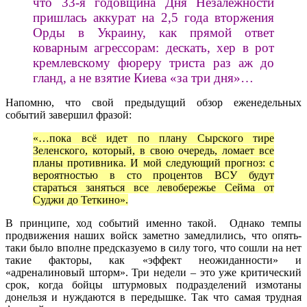
что 33-я годовщина Дня Незалежности
пришлась аккурат на 2,5 года вторжения
Орды в Украину, как прямой ответ
коварным агрессорам: дескать, хер в рот
кремлевскому фюреру триста раз аж до
гланд, а не взятие Киева «за три дня»…
Напомню, что свой предыдущий обзор еженедельных
событий завершил фразой:
«…пока всё идет по плану Сырского тире
Зеленского, который, в свою очередь, ломает все
планы противника. И мой следующий прогноз: с
вероятностью в сто процентов ВСУ будут
стараться заняться все левобережье Сейма от
Суджи до Теткино».
В принципе, ход событий именно такой. Однако темпы
продвижения наших войск заметно замедлились, что опять-
таки было вполне предсказуемо в силу того, что сошли на нет
такие факторы, как «эффект неожиданности» и
«адреналиновый шторм». Три недели – это уже критический
срок, когда бойцы штурмовых подразделений измотаны
донельзя и нуждаются в передышке. Так что самая трудная