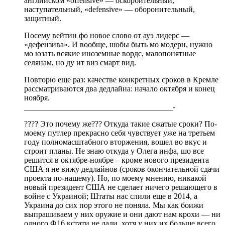
английском «offensive» — оскорбительный,
наступательный, «defensive» — оборонительный,
защитный.
Посему вейтин фо новое слово от ауэ лидерс —
«дефензива». И вообще, шобы быть мо модерн, нужно
мо юзать всякие иноземные вордс, малопонятные
селянам, но ду ит виз смарт вид.
Повторю еще раз: качестве конкретных сроков в Кремле
рассматриваются два дедлайна: начало октября и конец
ноября.
_____________________________________-
???? Это почему же??? Откуда такие сжатые сроки? По-
моему путлер прекрасно себя чувствует уже на третьем
году полномасштабного вторжения, вошел во вкус и
строит планы. Не знаю откуда у Олега инфа, шо все
решится в октябре-ноябре – кроме нового президента
США я не вижу дедлайнов (сроков окончательной сдачи
проекта по-нашему). Но, по моему мнению, никакой
новый президент США не сделает ничего решающего в
войне с Украиной; Штаты нас слили еще в 2014, а
Украина до сих пор этого не поняла. Мы как боижи
выпрашиваем у них оружие и они дают нам крохи — ни
одного Ф16 кстати не дали, хотя у них их больше всего