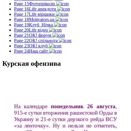
Page 15
Фотопріколи
Page 16
Life анекдоти
Page 17
Life віршики
Page 18
Motivators.ua
Page 19
Клуб_Нічка
Page 20
Life відео
Page 21
ОК! форум
Page 22
ОК! спільнота
Page 23
ОК! клуб
Page 24
Наш сайт
Курская офензива
На календаре
понедельник 26 августа
,
915-е сутки вторжения рашистской Орды в
Украину и 21-е сутки дерзкого рейда ВСУ
«за ленточку». Ну и нельзя не отметить,