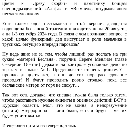
цветы к «Древу скорби» и памятнику бойцам
спецподразделений «Альфа» и «Вымпел», штурмовавшим
несчастную школу.
Есть только одна нестыковка в этой версии: двадцатая
годовщина Бесланской трагедии приходится не на 20 августа,
а на 1-3 сентября 2024 года. В связи с чем возникает вопрос: с
какой целью бункерный дед выступает в роли мальчика в
трусиках, бегущего впереди паровоза?
Ну ведь явно не за тем, чтобы лишний раз послать на три
буквы «матерей Беслана», поручив Сереге Меняйле (главе
Северной Осетии) держать на контроле уголовное дело по
теракту в школе №1. Представляете степень цинизма? –
прошло двадцать лет, а они до сих пор расследование
проводят! И будут проводить ровно столько, пока все
бесланские матери от горя не сдохут…
Так вот есть догадка, что спешка нужна была только затем,
чтобы расставить нужные акценты в оценках действий ВСУ в
Курской области. Мол, это не война, а недоразумение
(цитата): «террористы — они были, есть и будут – мы их
будем уничтожать».
И еще одна цитата из телерепортажа: