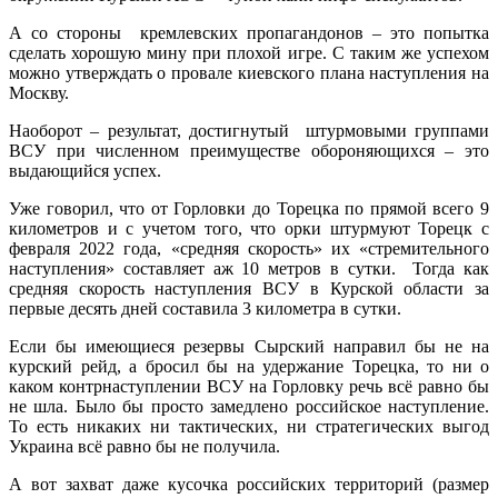
А со стороны кремлевских пропагандонов – это попытка
сделать хорошую мину при плохой игре. С таким же успехом
можно утверждать о провале киевского плана наступления на
Москву.
Наоборот – результат, достигнутый штурмовыми группами
ВСУ при численном преимуществе обороняющихся – это
выдающийся успех.
Уже говорил, что от Горловки до Торецка по прямой всего 9
километров и с учетом того, что орки штурмуют Торецк с
февраля 2022 года, «средняя скорость» их «стремительного
наступления» составляет аж 10 метров в сутки. Тогда как
средняя скорость наступления ВСУ в Курской области за
первые десять дней составила 3 километра в сутки.
Если бы имеющиеся резервы Сырский направил бы не на
курский рейд, а бросил бы на удержание Торецка, то ни о
каком контрнаступлении ВСУ на Горловку речь всё равно бы
не шла. Было бы просто замедлено российское наступление.
То есть никаких ни тактических, ни стратегических выгод
Украина всё равно бы не получила.
А вот захват даже кусочка российских территорий (размер