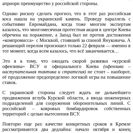
априори преимущество у российской стороны.
Однако рискну сделать прогноз, что в этот раз российская
коса нашла на украинский камень. Проведу параллель с
событиями Евромайдана, когда тоже многим экспертам
казалось, что многомесячная протестная акция в центре Киева
обречена на поражение, а Запад был не против достижения
«компромисса» с Москвой, стоявшей за спиной Януковича. А
решающий перелом произошел только 22 февраля — именно в
тот момент, когда всем казалось, что всё заканчивается…
Это я к тому, что ожидать скорой развязки «курской
офензивы» ВСУ и официального Киева
(офензива –
наступательная тактика и стратегия)
не стоит – наоборот,
её продолжение предопределено логикой игры на повышение
ставок.
С украинской стороны следует ждать не дальнейшего
продвижения вглубь Курской области, а ввода инженерных
подразделений для сооружения оборонительных линий. С
российской – ковровых бомбардировок собственных
территорий с целью вытеснения ВСУ.
Повторю еще раз: качестве конкретных сроков в Кремле
рассматриваются два дедлайна: начало октября и конец