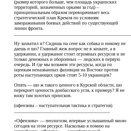
(размер которого больше, чем площадь украинских
территорий, захваченных орками за год) –
принципиальным образом переворачивает весь
стратегический план Кремля по условиям
замораживания боевых действий по существующей
линии фронта.
__________________________________________________
Ну захватил и? Сидишь на сене как собака и никому не
даешь и шо? Главный жеж вопрос не в захвате, а в
удержании, а удержание стоит огромных ресурсов и не
только денежных и оборонных — людских в первую
очередь. И где мы возьмем эти ресурсы, когда по
оценкам неназванных фахивцив на Востоке против
роты наступающих орков стоят 5-10 украинцев?
Опять — шо ж такого ценного в Курской области, шо
перекроет ценность донбасского угля, к примеру? Я не
вижу там золотых приисков.
(офензива – наступательная тактика и стратегия)
_________________________________________
«Офензива» — неологизм, впервые услышанный мною
сегодня на этом ресурсе. Насколько я помню на