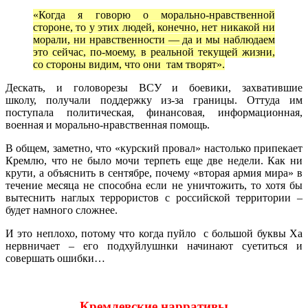
«Когда я говорю о морально-нравственной
стороне, то у этих людей, конечно, нет никакой ни
морали, ни нравственности — да и мы наблюдаем
это сейчас, по-моему, в реальной текущей жизни,
со стороны видим, что они там творят».
Дескать, и головорезы ВСУ и боевики, захватившие
школу, получали поддержку из-за границы. Оттуда им
поступала политическая, финансовая, информационная,
военная и морально-нравственная помощь.
В общем, заметно, что «курский провал» настолько припекает
Кремлю, что не было мочи терпеть еще две недели. Как ни
крути, а объяснить в сентябре, почему «вторая армия мира» в
течение месяца не способна если не уничтожить, то хотя бы
вытеснить наглых террористов с российской территории –
будет намного сложнее.
И это неплохо, потому что когда пуйло с большой буквы Ха
нервничает – его подхуйлушнки начинают суетиться и
совершать ошибки…
Кремлевские нарративы