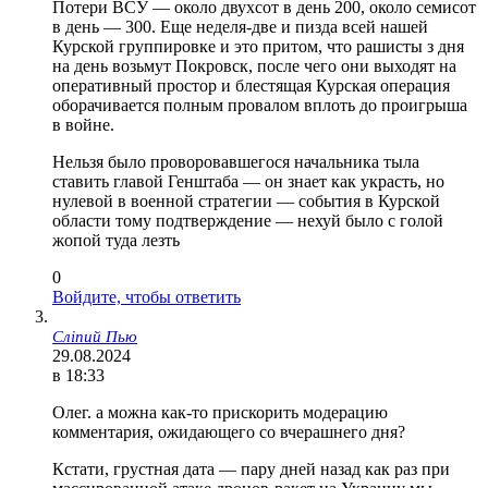
Потери ВСУ — около двухсот в день 200, около семисот
в день — 300. Еще неделя-две и пизда всей нашей
Курской группировке и это притом, что рашисты з дня
на день возьмут Покровск, после чего они выходят на
оперативный простор и блестящая Курская операция
оборачивается полным провалом вплоть до проигрыша
в войне.
Нельзя было проворовавшегося начальника тыла
ставить главой Генштаба — он знает как украсть, но
нулевой в военной стратегии — события в Курской
области тому подтверждение — нехуй было с голой
жопой туда лезть
0
Войдите, чтобы ответить
Сліпий Пью
29.08.2024
в 18:33
Олег. а можна как-то прискорить модерацию
комментария, ожидающего со вчерашнего дня?
Кстати, грустная дата — пару дней назад как раз при