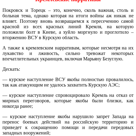
Покровск и Торецк – это, конечно, сколь важная, столь и
больная тема, однако которая на итоги войны аж никак не
влияет. Поэтому вновь возвращаемся к пересечению самой
красной из всех красных линий Кремля, на которую
положили болт в Киеве, а хуйло моргнуло и проглотило –
вторжению ВСУ в Курскую область.
А также к кремлевским нарративам, которые несмотря на их
лукавство и лживость, сильно тревожат некоторых
впечатлительных украинцев, включая Марьяну Безуглую.
Дескать:
— курское наступление ВСУ якобы полностью провалилось,
так как атакующим не удалось захватить Курскую АЭС;
— курское наступление спровоцировало Кремль на отказ от
мирных переговоров, которые якобы были близки, как
никогда ранее;
— курское наступление якобы нарушило запрет Запада на
перенос боевых действий на российскую территорию и
приведет к сокращению помощи и передачи передовых
западных вооружений;