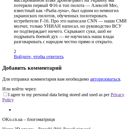
массированной атаке дронов-ракет на Украину мы
потеряли первый Ф16 и топ пилота — Алексей Мес,
известный как «Рыба-луна», был одним из немногих
украинских пилотов, обученных пилотировать
истребители F-16. Про это написали CNN — наши СМИ
молчат, только УНИАН написал, но руководство ВСУ
не подтверждает ничего. Скрывают суки, шоб не
подрывать боевой дух — не научилась наша влада
разговаривать с народом честно прямо и открыто.
2
Войдите, чтобы ответить
Добавить комментарий
Для отправки комментария вам необходимо
авторизоваться
.
Или войти через:
I agree to my personal data being stored and used as per
Privacy
Policy
OKo.cn.ua
– блогоматриця