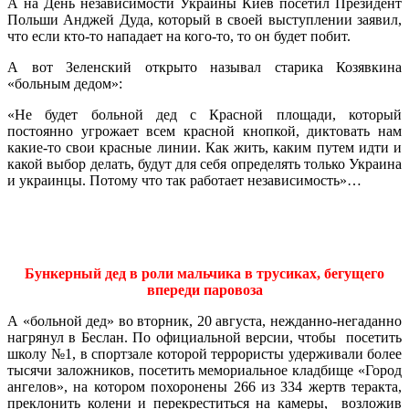
А на День независимости Украины Киев посетил Президент
Польши Анджей Дуда, который в своей выступлении заявил,
что если кто-то нападает на кого-то, то он будет побит.
А вот Зеленский открыто называл старика Козявкина
«больным дедом»:
«Не будет больной дед с Красной площади, который
постоянно угрожает всем красной кнопкой, диктовать нам
какие-то свои красные линии. Как жить, каким путем идти и
какой выбор делать, будут для себя определять только Украина
и украинцы. Потому что так работает независимость»…
Бункерный дед в роли мальчика в трусиках, бегущего
впереди паровоза
А «больной дед» во вторник, 20 августа, нежданно-негаданно
нагрянул в Беслан. По официальной версии, чтобы посетить
школу №1, в спортзале которой террористы удерживали более
тысячи заложников, посетить мемориальное кладбище «Город
ангелов», на котором похоронены 266 из 334 жертв теракта,
преклонить колени и перекреститься на камеры, возложив