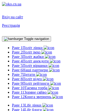
Вхід на сайт
Реєстрація
Toggle navigation
Page 1
Політ лінки
Page 2
Політ імхо
Page 3
Політ жабки
Page 4
Політ анекдоти
Page 5
Політ віршики
Page 6
Наші партнери
Page 7
Цитати
Page 8
Політ відео
Page 9
Політ рейтинги
Page 10
Таємна торба
Page 11
Зоряне сяйво
Page 12
Книга звернень
Page 13
Life лінки
Page 14
Life блоги