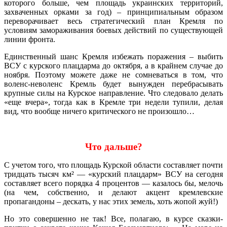
которого больше, чем площадь украинских территорий,
захваченных орками за год) – принципиальным образом
переворачивает весь стратегический план Кремля по
условиям замораживания боевых действий по существующей
линии фронта.
Единственный шанс Кремля избежать поражения – выбить
ВСУ с курского плацдарма до октября, а в крайнем случае до
ноября. Поэтому можете даже не сомневаться в том, что
воленс-неволенс Кремль будет вынужден перебрасывать
крупные силы на Курское направление. Что следовало делать
«еще вчера», тогда как в Кремле три недели тупили, делая
вид, что вообще ничего критического не произошло…
Что дальше?
С учетом того, что площадь Курской области составляет почти
тридцать тысяч км² — «курский плацдарм» ВСУ на сегодня
составляет всего порядка 4 процентов — казалось бы, мелочь
(на чем, собственно, и делают акцент кремлевские
пропагандоны – дескать, у нас этих земель, хоть жопой жуй!)
Но это совершенно не так! Все, полагаю, в курсе сказки-