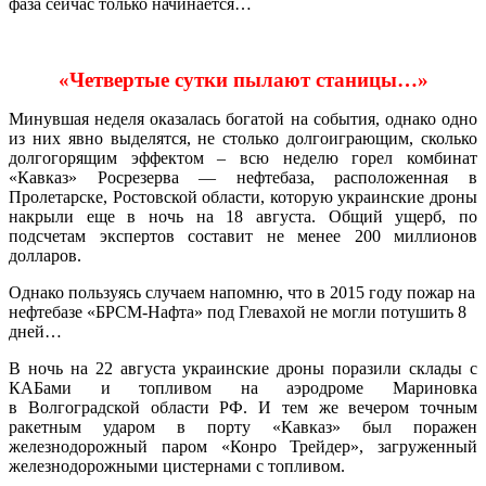
фаза сейчас только начинается…
«Четвертые сутки пылают станицы…»
Минувшая неделя оказалась богатой на события, однако одно
из них явно выделятся, не столько долгоиграющим, сколько
долгогорящим эффектом – всю неделю горел комбинат
«Кавказ» Росрезерва — нефтебаза, расположенная в
Пролетарске, Ростовской области, которую украинские дроны
накрыли еще в ночь на 18 августа. Общий ущерб, по
подсчетам экспертов составит не менее 200 миллионов
долларов.
Однако пользуясь случаем напомню, что в 2015 году пожар на
нефтебазе «БРСМ-Нафта» под Глевахой не могли потушить 8
дней…
В ночь на 22 августа украинские дроны поразили склады с
КАБами и топливом на аэродроме Мариновка
в Волгоградской области РФ. И тем же вечером точным
ракетным ударом в порту «Кавказ» был поражен
железнодорожный паром «Конро Трейдер», загруженный
железнодорожными цистернами с топливом.