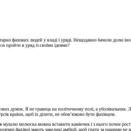
арно фахових людей у владі і уряді. Нещодавно бачили долю інозе
си пройти в уряд із своїми ідеями?
чужих думок. Я не гравець на політичному полі, а уболівальник. Лю
сів країни, щоб їх ділити, не обов’язково бути фахівцем.
в мушлю молюска можна вставити камінчик і з нього почне рости
ноземні фахівці мають завеликі амбіції, щоб грати за нашими н