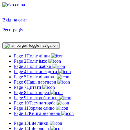
Вхід на сайт
Реєстрація
Toggle navigation
Page 1
Політ лінки
Page 2
Політ імхо
Page 3
Політ жабки
Page 4
Політ анекдоти
Page 5
Політ віршики
Page 6
Наші партнери
Page 7
Цитати
Page 8
Політ відео
Page 9
Політ рейтинги
Page 10
Таємна торба
Page 11
Зоряне сяйво
Page 12
Книга звернень
Page 13
Life лінки
Page 14
Life блоги