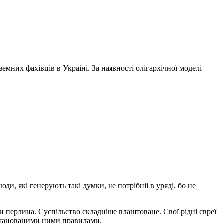
мних фахівців в Украіні. За наявності олігархічної моделі
ди, які генерують такі думки, не потрібніі в уряді, бо не
 перлина. Суспільство складніше влаштоване. Свої рідні євреї
е шанованими ними правилами.