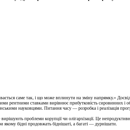
ивається саме так, і що може вплинути на зміну напрямку.» Досв
ими рентними ставками вирівнює прибутковість сировинних і обр
нськими науковцями. Питання часу — розробка і реалізація програ
не вирішують проблеми корупції чи олігархізації. Це непродукти
ри якому бідні продовжать біднішаті, а багаті — дурнішати.