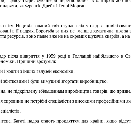
ери, флібустьєри, буканьєри перетворилися в олігархів або до
рицарями, як Френсіс Дрейк і Генрі Морган.
 світу. Нецивілізований світ ступає слід у слід за цивілізова
вані в її надрах. Боротьба за них не менш драматична, ніж за зо
я ресурсів, воно падає вже не на окремих шукачів скарбів, а на 
адр після відкриття у 1959 році в Голландії найбільшого в Є
ономіки. Причини зрозумілі:
 і кошти з інших галузей економіки;
 й збитковими і були вимушені згортати виробництво;
я, не підкріплену збільшенням виробництва товарів, що призвело
ня сировини не потрібні спеціалісти з високими професійними як
еціалістів.
ена. Багаті надра стають прокляттям для країни, якщо відсут