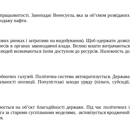
працьовитості. Занепадає Венесуела, яка за об’ємом розвіданих
продажу нафти.
ових ринках і затратами на видобування). Щоб одержати дозвіл
ресів в органах законодавчої влади. Великі кошти витрачаються
 людей визначаються їхнім доступом до ресурсів. Належність до
иробничих галузей. Політична система автократизується. Держава
ності опозиції. Популістські заходи уряду (пільги, субсидії,
юється на об’єкт благодійності держави. Під час політичних і
туга за старими суспільними моделями, активізується вроджений
я.