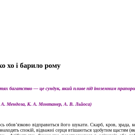
о хо і барило рому
х багатство — це сундук, який пливе під іноземним прапором
А. Мендоза, К. А. Монтанер, А. В. Льйоса)
ось обов’язково відправиться його шукати. Cкарб, кров, зрада,
, знаходять спокій, відважні серця втішаються здобутим щастям (