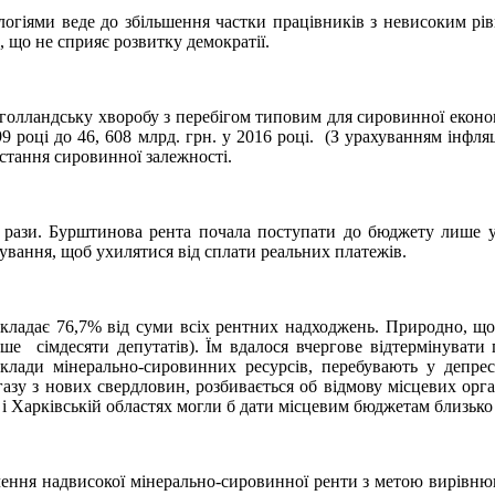
гіями веде до збільшення частки працівників з невисоким рівн
, що не сприяє розвитку демократії.
 голландську хворобу з перебігом типовим для сировинної еконо
99 році до 46, 608 млрд. грн. у 2016 році. (З урахуванням інфл
ростання сировинної залежності.
4 рази. Бурштинова рента почала поступати до бюджету лише у 2
вання, щоб ухилятися від сплати реальних платежів.
складає 76,7% від суми всіх рентних надходжень. Природно, що
 сімдесяти депутатів). Їм вдалося вчергове відтермінувати 
оклади мінерально-сировинних ресурсів, перебувають у депре
у з нових свердловин, розбивається об відмову місцевих органі
і Харківській областях могли б дати місцевим бюджетам близько 2
учення надвисокої мінерально-сировинної ренти з метою вирівню