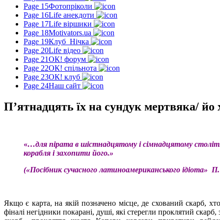
Page 15
Фотопріколи
Page 16
Life анекдоти
Page 17
Life віршики
Page 18
Motivators.ua
Page 19
Клуб_Нічка
Page 20
Life відео
Page 21
ОК! форум
Page 22
ОК! спільнота
Page 23
ОК! клуб
Page 24
Наш сайт
П’ятнадцять їх на сундук мертвяка/ йо х
«
…для пірата в шістнадцятому і сімнадцятому століття
корабля і захопити його.»
(«Посібник сучасного латиноамериканського ідіота» П. 
Якщо є карта, на якій позначено місце, де схований скарб, хт
фіналі негідники покарані, душі, які стерегли проклятий скарб