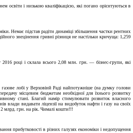
ем освіти і низькою кваліфікацією, які погано орієнтуються в
міки. Немає підстав радіти динаміці збільшення частки рентних
яційного знецінення гривні різниця не настільки кричуща: 1,259
016 році і склала всього 2,08 млн. грн. — бізнес-групи, які
 газове лобі у Верховінй Раді найпотужніше (на думку голови
передачу місцевим бюджетам необхідної для їхнього розвитку
сивному стані. Благий намір стимулювати розвиток власного
в влади видавати ліцензії на видобуток нафти і газу на своїх
 млрд. грн. на рік. Чималі кошти!!!
вання прибутковості в різних галузях економіки і недопущення