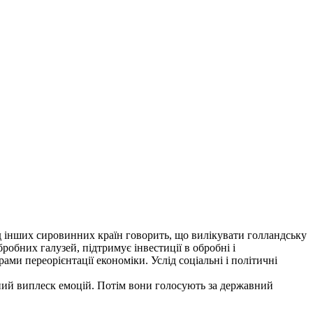
ід інших сировинних країн говорить, що вилікувати голландську
обних галузей, підтримує інвестиції в обробні і
ми переорієнтації економіки. Услід соціальні і політичні
вний виплеск емоцій. Потім вони голосують за державний