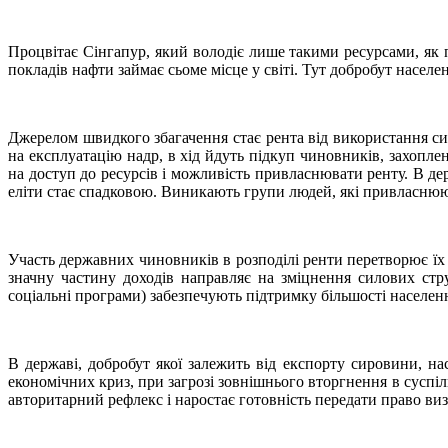
Процвітає Сінгапур, який володіє лише такими ресурсами, як п
покладів нафти займає сьоме місце у світі. Тут добробут насел
Джерелом швидкого збагачення стає рента від використання си
на експлуатацію надр, в хід йдуть підкуп чиновників, захопле
на доступ до ресурсів і можливість привласнювати ренту. В де
еліти стає спадковою. Виникають групи людей, які привласнюю
Участь державних чиновників в розподілі ренти перетворює їх в
значну частину доходів направляє на зміцнення силових струк
соціальні програми) забезпечують підтримку більшості населен
В державі, добробут якої залежить від експорту сировини, на
економічних криз, при загрозі зовнішнього вторгнення в суспі
авторитарний рефлекс і наростає готовність передати право виз