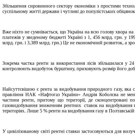
Збільшення сировинного сектору економіки з простими техноло
суспільному житті держави і чутливі до популістських обіцянок
Вже ніхто не сумнівається, що Україна на всю голову хвора на
платежів у зведеному бюджеті Україні з 1, 456 млрд. грн. у 19
млрд. грн. і 3,389 млрд. грн.) Це не економічний розвиток, а з
Зокрема частка ренти за використання лісів збільшилася у 2
контролюють видобуток бурштину, приховують розмір його добу
Найсуттєвішою є рента за видобування природного газу, яка 
правління НАК «Нафтогаз України» Андрія Коболєва не менше
частини ренти, притому що території, де сконцентровані п
газовидобування зниженням рентних ставок на видобування газ
територіях. Лише 5 % ренти на видобування газу в Полтавській 
У цивілізованому світі рентні ставки застосовуються для вил