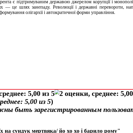
 рента є підтримуваним державою джерелом корупції і монополіз
шлях — це шлях занепаду. Революції і державні перевороти, 
формування олігархії і автократичної форми управління.
среднее:
5,00
из 5
)
лжны быть зарегистрированным пользова
х на сундук мертвяка/ йо хо хо і барило рому"