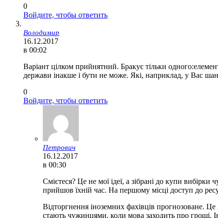
0
Войдите, чтобы ответить
Володимир
16.12.2017
в 00:02
Варіант цілком прийнятний. Бракує тільки одного:елемент
держави інакше і бути не може. Які, наприклад, у Вас шан
0
Войдите, чтобы ответить
Петрович
16.12.2017
в 00:30
Смієтеся? Це не мої ідеї, а зібрані до купи вибірки 
прийшов їхній час. На першому місці доступ до ресур
Відторгнення іноземних фахівців прогнозоване. Це 
стають чужинцями, коли мова заходить про гроші. І