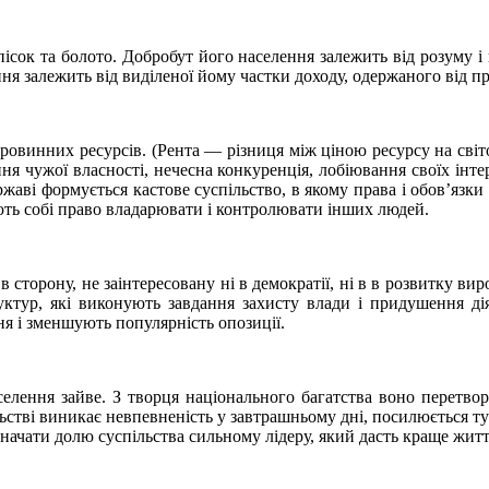
ісок та болото. Добробут його населення залежить від розуму і 
ення залежить від виділеної йому частки доходу, одержаного від 
ровинних ресурсів. (Рента — різниця між ціною ресурсу на світ
ння чужої власності, нечесна конкуренція, лобіювання своїх інте
ржаві формується кастове суспільство, в якому права і обов’язки
ть собі право владарювати і контролювати інших людей.
 сторону, не заінтересовану ні в демократії, ні в в розвитку в
тур, які виконують завдання захисту влади і придушення діяль
ня і зменшують популярність опозиції.
селення зайве. З творця національного багатства воно перетвор
льстві виникає невпевненість у завтрашньому дні, посилюється 
начати долю суспільства сильному лідеру, який дасть краще житт