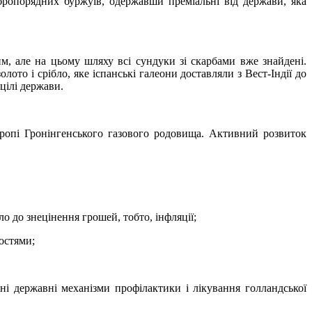
бропорядних буржуїв, одержавши преміальні від держави, яка
ним, але на цьому шляху всі сундуки зі скарбами вже знайдені.
лото і срібло, яке іспанські галеони доставляли з Вест-Індії до
цілі держави.
вропі Гронінгенського газового родовища. Активний розвиток
 до знецінення грошей, тобто, інфляції;
остями;
ні державні механізми профілактики і лікування голландської