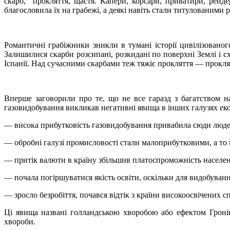
скарб, прокляття, щастя. Капери, корсари, приватири, рейд
благословила їх на грабежі, а деякі навіть стали титулованими 
Романтичні грабіжники зникли в тумані історії цивілізованого
Залишилися скарби розсипані, розкидані по поверхні Землі і схо
Іспанії. Над сучасними скарбами теж тяжіє прокляття — проклятт
Вперше заговорили про те, що не все гаразд з багатством н
газовидобування викликав негативні явища в інших галузях ек
— висока прибутковість газовидобування привабила сюди людей
— обробні галузі промисловості стали малоприбутковими, а то
— притік валюти в країну збільшив платоспроможність населенн
— почала погіршуватися якість освіти, оскільки для видобуван
— зросло безробіття, почався відтік з країни високоосвічених сп
Ці явища названі голландською хворобою або ефектом Гронінг
хвороби.