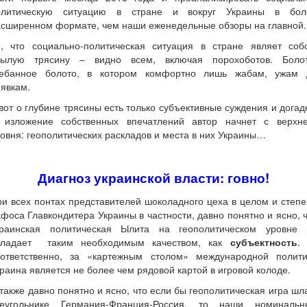
олитическую ситуацию в стране и вокруг Украины в бол
асширенном формате, чем наши еженедельные обзоры на главной.
о, что социально-политическая ситуация в стране являет соб
нылую трясину – видно всем, включая порохоботов. Болот
ребанное болото, в котором комфортно лишь жабам, ужам 
явкам.
вот о глубине трясины есть только субъективные суждения и догад
 изложение собственных впечатлений автор начнет с верхне
овня: геополитических раскладов и места в них Украины…
Диагноз украинской власти: говно!
и всех понтах представителей шоколадного цеха в целом и степ
фоса Главкондитера Украины в частности, давно понятно и ясно, 
краинская политическая Ылита на геополитическом уровне 
бладает таким необходимым качеством, как
субъектность
.
оответственно, за «картежным столом» международной полити
раина является не более чем рядовой картой в игровой колоде.
также давно понятно и ясно, что если бы геополитическая игра шл
реугольнике Германия-Франция-Россия, то наши номинальн