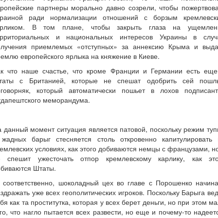
вропейские партнеры морально давно созрели, чтобы пожертвова
краиной ради нормализации отношений с борзым кремлевск
арликом. В том плане, чтобы закрыть глаза на ущемлен
ерриториальных и национальных интересов Украины в случ
олучения приемлемых «отступных» за аннексию Крыма и выда
емлю европейского ярлыка на княжение в Киеве.
ак что наше счастье, что кроме Франции и Германии есть еще
таты с Британией, которые не спешат одобрить сей пошл
оговорняк, который автоматически пошьет в лохов подписант
удапештского меморандума.
 данный момент ситуация является патовой, поскольку режим ту
 жадных барыг стесняется столь откровенно капитулировать 
емлевских условиях, как этого добиваются немцы с французами, н
е спешит ужесточать отпор кремлевскому карлику, как это
обиваются Штаты.
, соответственно, шоколадный цех во главе с Порошенко начина
здражать уже всех геополитических игроков. Поскольку Барыга ве
бя как та проститутка, которая у всех берет деньги, но при этом м
го, что нагло пытается всех развести, но еще и почему-то надеет