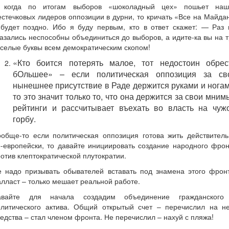
 когда по итогам выборов «шоколадный цех» пошьет наш
стечковых лидеров оппозиции в дурни, то кричать «Все на Майда
 будет поздно. Ибо я буду первым, кто в ответ скажет: — Раз 
азались неспособны объединиться до выборов, а идите-ка вы на 
селые буквы всем демократическим скопом!
«Кто боится потерять малое, тот недостоин обрес
бОльшее» – если политическая оппозиция за св
нынешнее присутствие в Раде держится руками и ногам
то это значит только то, что она держится за свои мним
рейтинги и рассчитывает въехать во власть на чуж
горбу.
ообще-то если политическая оппозиция готова жить действитель
-европейски, то давайте инициировать создание народного фро
отив клептократической плутократии.
е надо призывать обывателей вставать под знамена этого фронт
лласт – только мешает реальной работе.
авайте для начала создадим объединение гражданского
олитического актива. Общий открытый счет – перечислил на не
едства – стал членом фронта. Не перечислил – нахуй с пляжа!