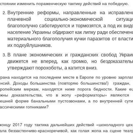
стоянии изменить пораженческую тактику действий на победную.
Внутренние реформы, направленные на исправлен
плачевной социально-экономической ситуаци
благополучно саботируются и тормозятся, а под их вид
население Украины обдирают как липку ради обеспечен
материального благополучия кучки паразитов от власти
их подхуйлушников.
В плане экономических и гражданских свобод Украи
движется не вперед, как громко, но бездоказатель
утверждают порохоботы, а катится вниз.
рана находится на последнем месте в Европе по уровню зарпла
енсий. Доходы большинства (повторяю большинства!) граждан, 
вропейским меркам, находятся ниже порога бедности. Какие е
ужны доказательства, что в жопу «реформаторы» являются 
нешней форме банальными пустозвонами, а по внутренней сути
ассическими гопниками?
концу 2017 году тактика дальнейших действий «шоколадного це
ала беззастенчиво-красноречивой, как голая жопа на сцене теат