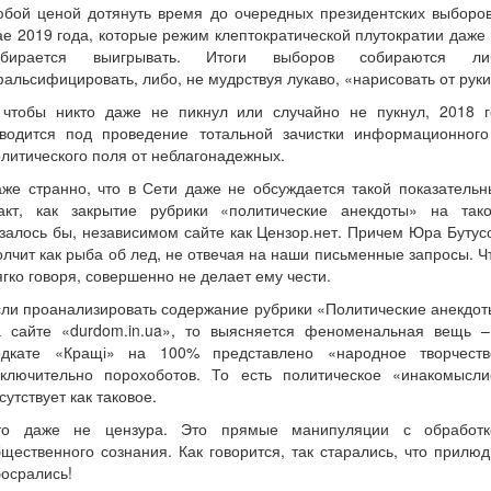
юбой ценой дотянуть время до очередных президентских выборов
е 2019 года, которые режим клептократической плутократии даже
обирается выигрывать. Итоги выборов собираются ли
альсифицировать, либо, не мудрствуя лукаво, «нарисовать от руки
 чтобы никто даже не пикнул или случайно не пукнул, 2018 г
тводится под проведение тотальной зачистки информационного
литического поля от неблагонадежных.
же странно, что в Сети даже не обсуждается такой показатель
акт, как закрытие рубрики «политические анекдоты» на тако
залось бы, независимом сайте как Цензор.нет. Причем Юра Бутус
лчит как рыба об лед, не отвечая на наши письменные запросы. Ч
гко говоря, совершенно не делает ему чести.
ли проанализировать содержание рубрики «Политические анекдо
а сайте «durdom.in.ua», то выясняется феноменальная вещь –
одкате «Кращі» на 100% представлено «народное творчеств
сключительно порохоботов. То есть политическое «инакомысли
сутствует как таковое.
то даже не цензура. Это прямые манипуляции с обработк
щественного сознания. Как говорится, так старались, что прилю
осрались!