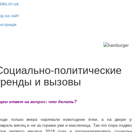
ід на сайт
єстрація
Toggle
navigati
Социально-политические
тренды и вызовы
щем ответ на вопрос: что делать?
роде только вчера наряжали новогодние ёлки, а на дворе у
враль месяц и не за горами уже и масленица. Так что пора подве
тоги первого месяца 2018 года и проанализировать социальн