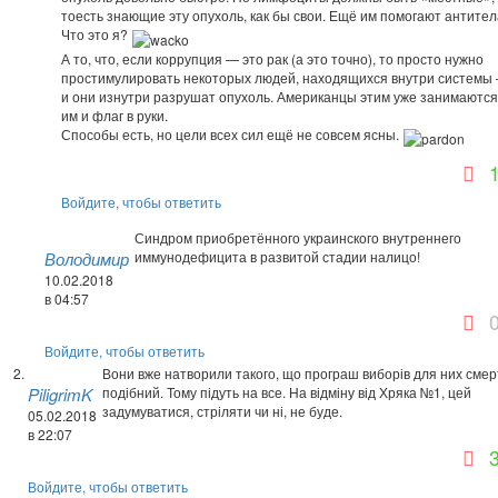
тоесть знающие эту опухоль, как бы свои. Ещё им помогают антител
Что это я?
А то, что, если коррупция — это рак (а это точно), то просто нужно
простимулировать некоторых людей, находящихся внутри системы
и они изнутри разрушат опухоль. Американцы этим уже занимаются
им и флаг в руки.
Способы есть, но цели всех сил ещё не совсем ясны.
Войдите, чтобы ответить
Синдром приобретённого украинского внутреннего
Володимир
иммунодефицита в развитой стадии налицо!
10.02.2018
в 04:57
Войдите, чтобы ответить
Вони вже натворили такого, що програш виборів для них смер
PiligrimK
подібний. Тому підуть на все. На відміну від Хряка №1, цей
задумуватися, стріляти чи ні, не буде.
05.02.2018
в 22:07
Войдите, чтобы ответить