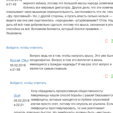
жирного кабана, потому что большой массы народа (хомячков
в 21:42
боялись все мировые диктаторы. Другое дело, что эти хомячк
показывают свою мышиную нерешительность, застенчивость что-ли, тип
«фу, противный!» Но, с другой стороны, и пугать власть сильно нельзя —
видите как она уже ощетинились «народными» штурмовиками? Отож. На
дать ей всё-таки добровольно сдаться, потому что крыса, загнанная в уго
способна на всё. Вспомним бегемота, который боялся прививок —
Януковича.
Войдите, чтобы ответить
Вопрос ведь не в том, чтобы напугать крысу. Это уже был
Kozak Oko
неоднократно. Вопрос в том: кто воплотит в жизнь
имеющиеся у граждан надежды? И как раз этот вопрос и
05.02.2018
является самым главным.
в 21:58
Войдите, чтобы ответить
Хочу обрадовать прогрессивную общественность!
Sofi
Американцы нашли способ борьбы с раком! Оказывается
лимфоциты, которые находятся в глубине опухолевой
05.02.2018
клетки просто спят, потому что опухоль их усыпила. Есл
в 22:21
лимфоциты простимулировать, то они уничтожают
опухоль довольно быстро. Но лимфоциты должны быть «местные»,