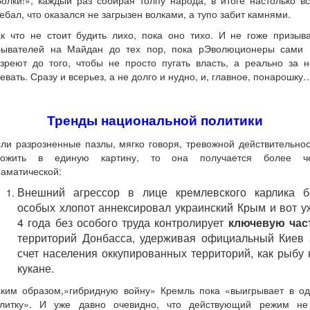
ебал, что оказался не загрызен волками, а тупо забит камнями.
к что не стоит будить лихо, пока оно тихо. И не гоже призыв
бывателей на Майдан до тех пор, пока рЭволюционеры сами 
зреют до того, чтобы не просто пугать власть, а реально за 
евать. Сразу и всерьез, а не долго и нудно, и, главное, понарошку
Тренды национальной политики
ли разрозненные пазлы, мягко говоря, тревожной действительно
ложить в единую картину, то она получается более ч
аматической:
Внешний агрессор в лице кремлевского карлика б
особых хлопот аннексировал украинский Крым и вот у
4 года без особого труда контролирует
ключевую час
территорий Донбасса, удерживая официальный Киев 
счет населения оккупированных территорий, как рыбу 
кукане.
аким образом,»гибридную войну» Кремль пока «выигрывает в од
алитку». И уже давно очевидно, что действующий режим не