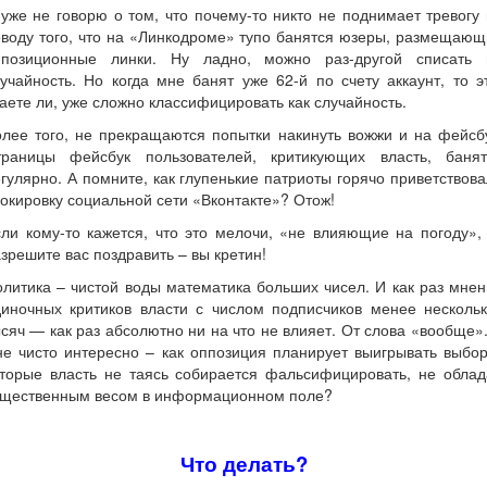
уже не говорю о том, что почему-то никто не поднимает тревогу
воду того, что на «Линкодроме» тупо банятся юзеры, размещаю
ппозиционные линки. Ну ладно, можно раз-другой списать 
учайность. Но когда мне банят уже 62-й по счету аккаунт, то э
аете ли, уже сложно классифицировать как случайность.
лее того, не прекращаются попытки накинуть вожжи и на фейсб
траницы фейсбук пользователей, критикующих власть, банят
гулярно. А помните, как глупенькие патриоты горячо приветствов
окировку социальной сети «Вконтакте»? Отож!
ли кому-то кажется, что это мелочи, «не влияющие на погоду»,
зрешите вас поздравить – вы кретин!
литика – чистой воды математика больших чисел. И как раз мне
диночных критиков власти с числом подписчиков менее нескольк
сяч — как раз абсолютно ни на что не влияет. От слова «вообще»
е чисто интересно – как оппозиция планирует выигрывать выбо
оторые власть не таясь собирается фальсифицировать, не облад
ущественным весом в информационном поле?
Что делать?