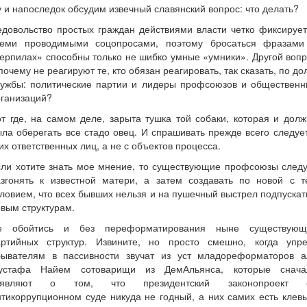
 и напоследок обсудим извечный славянский вопрос: что делать?
довольство простых граждан действиями власти четко фиксируе
семи проводимыми соцопросами, поэтому бросаться фразами
ерпилах» способны только не шибко умные «умники». Другой воп
почему не реагируют те, кто обязан реагировать, так сказать, по до
лужбы: политические партии и лидеры профсоюзов и общественн
рганизаций?
т где, на самом деле, зарыта тушка той собаки, которая и дол
ла оберегать все стадо овец. И спрашивать прежде всего следуе
их ответственных лиц, а не с объектов процесса.
сли хотите знать мое мнение, то существующие профсоюзы следу
азгонять к известной матери, а затем создавать по новой с т
ловием, что всех бывших нельзя и на пушечный выстрел подпускат
вым структурам.
е обойтись и без переформатирования ныне существующ
артийных структур. Извините, но просто смешно, когда упре
бывателям в пассивности звучат из уст младореформаторов а
устафа Найем сотоварищи из ДемАльянса, которые снача
аявляют о том, что президентский законопроект 
тикоррупционном суде никуда не годный, а них самих есть клев