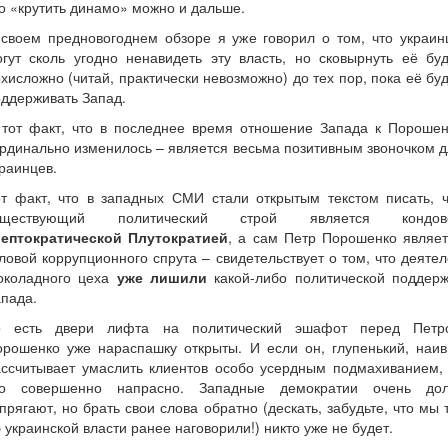
о «крутить динамо» можно и дальше.
 своем предновогоднем обзоре я уже говорил о том, что украин
гут сколь угодно ненавидеть эту власть, но сковырнуть её бу
хисложно (читай, практически невозможно) до тех пор, пока её бу
ддерживать Запад.
 тот факт, что в последнее время отношение Запада к Порошен
рдинально изменилось – является весьма позитивным звоночком 
раинцев.
от факт, что в западных СМИ стали открытым текстом писать, ч
уществующий политический строй является кондов
лептократической Плутократией
, а сам Петр Порошенко являет
ловой коррупционного спрута – свидетельствует о том, что деяте
околадного цеха
уже лишили
какой-либо политической поддерж
пада.
о есть двери лифта на политический эшафот перед Петр
орошенко уже нараспашку открыты. И если он, глупенький, наив
ассчитывает умаслить клиентов особо усердным подмахиванием, 
то совершенно напрасно. Западные демократии очень дол
прягают, но брать свои слова обратно (дескать, забудьте, что мы 
 украинской власти ранее наговорили!) никто уже не будет.