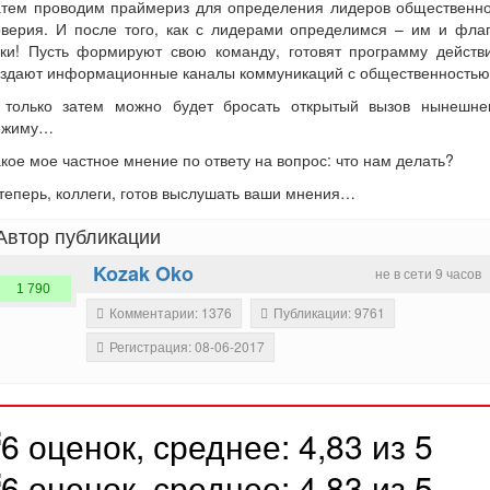
атем проводим праймериз для определения лидеров общественно
оверия. И после того, как с лидерами определимся – им и флаг
уки! Пусть формируют свою команду, готовят программу действи
оздают информационные каналы коммуникаций с общественностью
 только затем можно будет бросать открытый вызов нынешне
ежиму…
кое мое частное мнение по ответу на вопрос: что нам делать?
теперь, коллеги, готов выслушать ваши мнения…
Автор публикации
Kozak Oko
не в сети 9 часов
1 790
Комментарии: 1376
Публикации: 9761
Регистрация: 08-06-2017