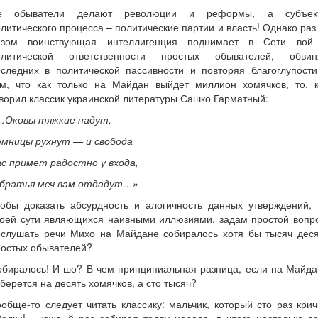
е обыватели делают революции и реформы, а субъек
литического процесса – политические партии и власть! Однако раз
азом воинствующая интеллигенция поднимает в Сети вой
олитической ответственности простых обывателей, обвин
оследних в политической пассивности и повторяя благоглупости
ом, что как только на Майдан выйдет миллион хомячков, то, к
ворил классик украинской литературы Сашко Гарматный:
…Оковы тяжкие падут,
емницы рухнут — и свобода
с примет радостно у входа,
 братья меч вам отдадут…»
тобы доказать абсурдность и алогичность данных утверждений, 
воей сути являющихся наивными иллюзиями, задам простой вопро
ослушать речи Михо на Майдане собиралось хотя бы тысяч деся
ростых обывателей?
обиралось! И шо? В чем принципиальная разница, если на Майда
берется на десять хомячков, а сто тысяч?
обще-то следует читать классику: мальчик, который сто раз кри
олки!», каждый раз собирая толпу народа, в итоге настолько в