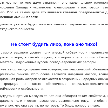
сли честно, то мне даже странно, что о кардинальном изменен
тношения Запада к украинским клептократам у нас говорят сто
ало. Ибо на самом деле это является
главной предпосылкой д
спешной смены власти
.
дальше уже все будет зависеть только от украинских элит и акт
ажданского общества.
Не стоит будить лихо, пока оно тихо!
 самого верхнего уровня политической субъектности перенесемс
бразно говоря, в самый подвал, в котором глухо ропщут обычн
ыватели, задроченные курсом псевдо-европейских реформ.
нее автор неоднократно уже говорил, что классический обывател
ермяжном смысле этого слова является инертной массой, главн
циальная роль которой заключается в сохранении народных обыч
 традиций, а также обеспечении социально-политическ
тойчивости и стабильности.
уждать инертную массу за то, что она обладает таким свойством, 
циально-политическая пассивность равносильно тому, что обвин
ну в том, что она светит, но не греет. То бишь, попросту глупо.