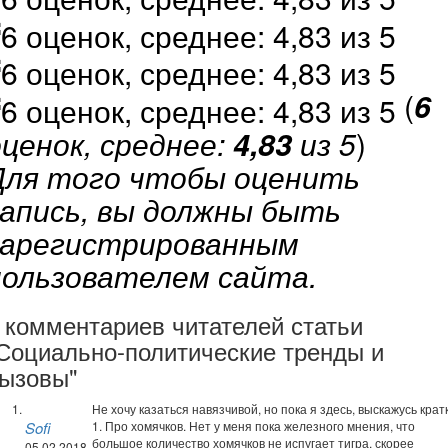
(
6
оценок, среднее:
4,83
из 5
)
Для того чтобы оценить
запись, вы должны быть
зарегистрированным
пользователем сайта.
 комментариев читателей статьи
Социально-политические тренды и
ызовы"
Не хочу казаться навязчивой, но пока я здесь, выскажусь крат
Sofi
1. Про хомячков. Нет у меня пока железного мнения, что
большое количество хомячков не испугает тигра, скорее
05.02.2018