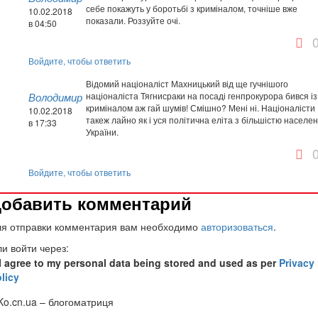
себе покажуть у боротьбі з криміналом, точніше вже
10.02.2018
показали. Роззуйте очі.
в 04:50
Войдите, чтобы ответить
Відомий націоналіст Махницький від ще гучнішого
Володимир
націоналіста Тягнисраки на посаді генпрокурора бився із
криміналом аж гай шумів! Смішно? Мені ні. Націоналісти
10.02.2018
такеж лайно як і уся політична еліта з більшістю населе
в 17:33
України.
Войдите, чтобы ответить
обавить комментарий
ля отправки комментария вам необходимо
авторизоваться
.
и войти через:
I agree to my personal data being stored and used as per
Privacy
licy
o.cn.ua
– блогоматриця