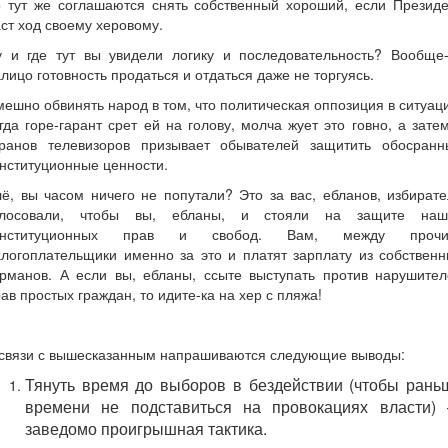
о тут же соглашаются снять собственный хороший, если Президе
ст ход своему херовому.
у и где тут вы увидели логику и последовательность? Вообще-
лицо готовность продаться и отдаться даже не торгуясь.
ешно обвинять народ в том, что политическая оппозиция в ситуац
гда горе-гарант срет ей на голову, молча жует это говно, а зате
кранов телевизоров призывает обывателей защитить обосранн
нституционные ценности.
ё, вы часом ничего не попутали? Это за вас, ебланов, избират
олосовали, чтобы вы, ебланы, и стояли на защите наш
онституционных прав и свобод. Вам, между прочи
логоплательщики именно за это и платят зарплату из собствен
арманов. А если вы, ебланы, ссыте выступать против нарушител
ав простых граждан, то идите-ка на хер с пляжа!
 связи с вышесказанным напрашиваются следующие выводы:
Тянуть время до выборов в бездействии (чтобы рань
времени не подставиться на провокациях власти)
заведомо проигрышная тактика.