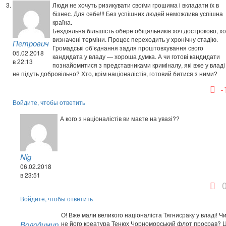
Люди не хочуть ризикувати своїми грошима і вкладати їх в
бізнес. Для себе!!! Без успішних людей неможлива успішна
країна.
Бездіяльна більшість обере обіцяльників хоч достроково, хо
визначені терміни. Процес переходить у хронічну стадію.
Петрович
Громадські об’єднання задля проштовхування свого
05.02.2018
кандидата у владу — хороша думка. А чи готові кандидати
в 22:13
познайомитися з представниками криміналу, які вже у владі 
не підуть добровільно? Хто, крім націоналістів, готовий битися з ними?
-
Войдите, чтобы ответить
А кого з націоналістів ви маєте на увазі??
Nig
06.02.2018
в 23:51
Войдите, чтобы ответить
О! Вже мали великого націоналіста Тягнисраку у владі! Ч
Володимир
не його креатура Тенюх Чорноморський флот просрав? Ц