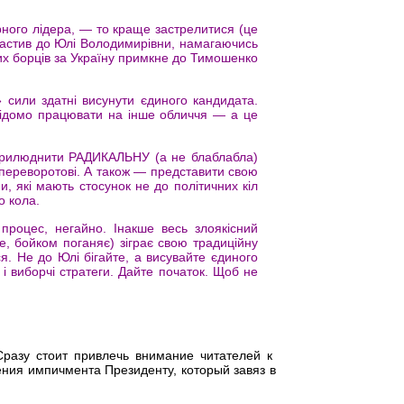
рного лідера, — то краще застрелитися (це
частив до Юлі Володимирівни, намагаючись
ких борців за Україну примкне до Тимошенко
» сили здатні висунути єдиного кандидата.
відомо працювати на інше обличчя — а це
оприлюднити РАДИКАЛЬНУ (а не блаблабла)
 переворотові. А також — представити свою
, які мають стосунок не до політичних кіл
о кола.
роцес, негайно. Інакше весь злоякісний
де, бойком поганяє) зіграє свою традиційну
ся. Не до Юлі бігайте, а висувайте єдиного
 і виборчі стратеги. Дайте початок. Щоб не
разу стоит привлечь внимание читателей к
ения импичмента Президенту, который завяз в