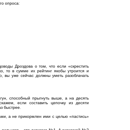
го опроса:
оводы Дроздова о том, что если «скрестить
о, то в сумме их рейтинг якобы утроится и
о, вы уже сейчас должны уметь разоблачать
гун, способный прыгнуть выше, а на десять
скажем, если составить цепочку из десяти
аз быстрее.
хами, а не прикормлен ими с целью «пастись»