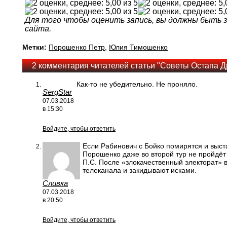
Для того чтобы оценить запись, вы должны быть
сайта.
Метки:
Порошенко Петр
,
Юлия Тимошенко
2 комментария читателей статьи "Советы Остапа Д
Как-то не убедительно. Не проняло.
SergStar
07.03.2018
в 15:30
Войдите, чтобы ответить
Если Рабинович с Бойко помирятся и выст
Порошенко даже во второй тур не пройдёт
П.С. После «злокачественный электорат» 
телеканала и закидывают исками.
Сливка
07.03.2018
в 20:50
Войдите, чтобы ответить