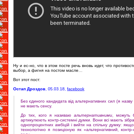
Ну и ес-но, что в этом посте речь вновь идет, что против
выбор, а фигня на постом масле…
Вот этот пост:
Остап Дроздов
, 05.03.18,
facebook
Без єдиного кандидата від альтернативних сил (я назву 
не мають сенсу.
До тих, кого я називаю
альтернативними
, можуть 
артикулюють контр-системні думки. Вони всі мають зібрат
однопроцентних амбіцій і вийти на спільну думку: якщо
технологічно я позиціоную як «альтернативний, контр