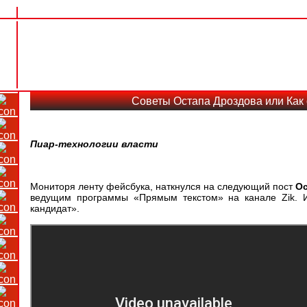
Советы Остапа Дроздова или Как
Пиар-технологии власти
Мониторя ленту фейсбука, наткнулся на следующий пост
Ос
ведущим программы «Прямым текстом» на канале Zik. И
кандидат».