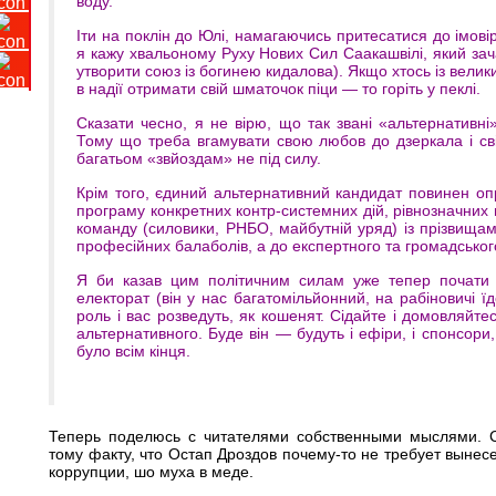
воду.
Іти на поклін до Юлі, намагаючись притесатися до імові
я кажу хвальоному Руху Нових Сил Саакашвілі, який за
утворити союз із богинею кидалова). Якщо хтось із вели
в надії отримати свій шматочок піци — то горіть у пеклі.
Сказати чесно, я не вірю, що так звані «альтернативні
Тому що треба вгамувати свою любов до дзеркала і с
багатьом «звйоздам» не під силу.
Крім того, єдиний альтернативний кандидат повинен 
програму конкретних контр-системних дій, рівнозначних
команду (силовики, РНБО, майбутній уряд) із прізвищами
професійних балаболів, а до експертного та громадськог
Я би казав цим політичним силам уже тепер почати п
електорат (він у нас багатомільйонний, на рабіновичі ї
роль і вас розведуть, як кошенят. Сідайте і домовляйте
альтернативного. Буде він — будуть і ефіри, і спонсори,
було всім кінця.
Теперь поделюсь с читателями собственными мыслями. С
тому факту, что Остап Дроздов почему-то не требует вынес
коррупции, шо муха в меде.