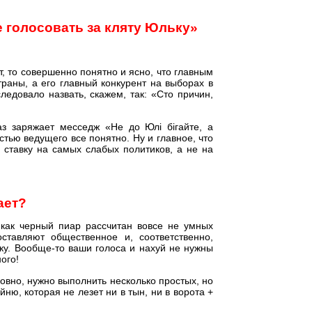
е голосовать за кляту Юльку»
т, то совершенно понятно и ясно, что главным
траны, а его главный конкурент на выборах в
едовало назвать, скажем, так: «Сто причин,
аз заряжает месседж «Не до Юлі бігайте, а
стью ведущего все понятно. Ну и главное, что
ставку на самых слабых политиков, а не на
ает?
 как черный пиар рассчитан вовсе не умных
ставляют общественное и, соответственно,
тку. Вообще-то ваши голоса и нахуй не нужны
ого!
говно, нужно выполнить несколько простых, но
ню, которая не лезет ни в тын, ни в ворота +