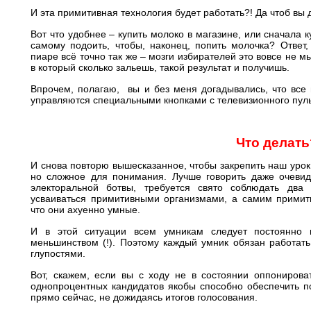
И эта примитивная технология будет работать?! Да чтоб вы
Вот что удобнее – купить молоко в магазине, или сначала ку
самому подоить, чтобы, наконец, попить молочка? Ответ,
пиаре всё точно так же – мозги избирателей это вовсе не 
в который сколько зальешь, такой результат и получишь.
Впрочем, полагаю, вы и без меня догадывались, что все 
управляются специальными кнопками с телевизионного пуль
Что делать
И снова повторю вышесказанное, чтобы закрепить наш урок:
но сложное для понимания. Лучше говорить даже очевид
электоральной ботвы, требуется свято соблюдать два
усваиваться примитивными организмами, а самим примит
что они ахуенно умные.
И в этой ситуации всем умникам следует постоянно 
меньшинством (!). Поэтому каждый умник обязан работать
глупостями.
Вот, скажем, если вы с ходу не в состоянии оппонирова
однопроцентных кандидатов якобы способно обеспечить по
прямо сейчас, не дожидаясь итогов голосования.