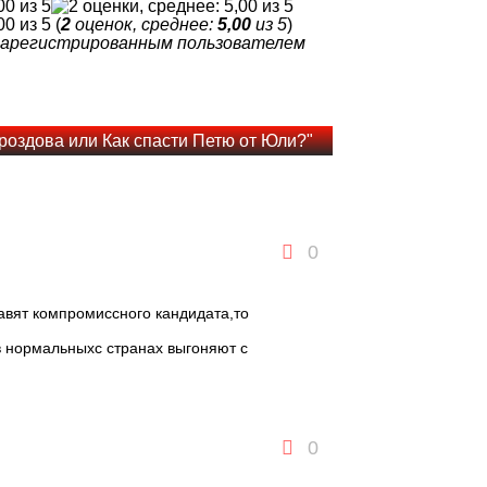
(
2
оценок, среднее:
5,00
из 5
)
 зарегистрированным пользователем
роздова или Как спасти Петю от Юли?"
0
авят компромиссного кандидата,то
в нормальныхс странах выгоняют с
0