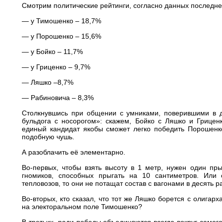
Смотрим политические рейтинги, согласно данных последне
— у Тимошенко – 18,7%
— у Порошенко – 15,6%
— у Бойко – 11,7%
— у Гриценко – 9,7%
— Ляшко –8,7%
— Рабиновича – 8,3%
Столкнувшись при общении с умниками, поверившими в д
бульдога с носорогом»: скажем, Бойко с Ляшко и Гриценк
единый кандидат якобы сможет легко победить Порошенк
подобную чушь.
А разоблачить её элементарно.
Во-первых, чтобы взять высоту в 1 метр, нужен один пры
гномиков, способных прыгать на 10 сантиметров. Или 
тепловозов, то они не потащат состав с вагонами в десять р
Во-вторых, кто сказал, что тот же Ляшко борется с олигар
на электоральном поле Тимошенко?