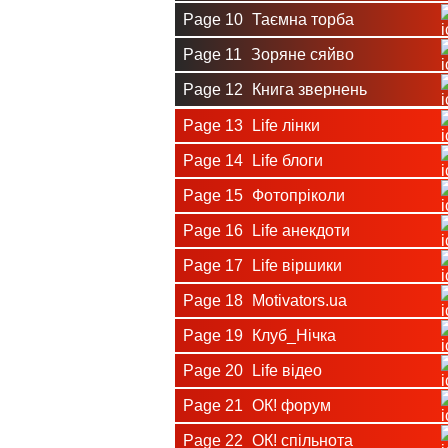
Page 10
Таємна торба
Page 11
Зоряне сяйво
Page 12
Книга звернень
Page 13
Life лінки
Page 14
Life блоги
Page 15
Фотопріколи
Page 16
Life анекдоти
Page 17
Life віршики
Page 18
Motivators.ua
Page 19
Клуб_Нічка
Page 20
Life відео
Page 21
ОК! форум
Page 22
ОК! спільнота