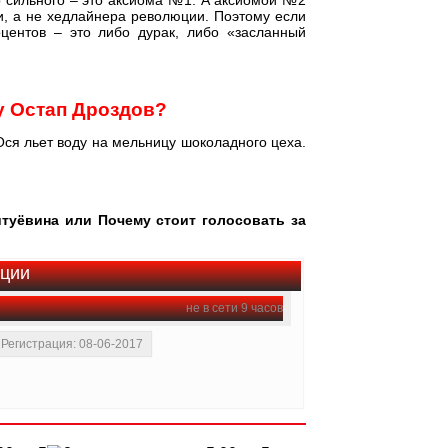
о сильного – это аксиома №1. А аксиомой №2
и, а не хедлайнера революции. Поэтому если
оцентов – это либо дурак, либо «засланный
у Остап Дроздов?
Ося льет воду на мельницу шоколадного цеха.
туёвина или Почему стоит голосовать за
ации
не в сети 9 часов
Регистрация: 08-06-2017