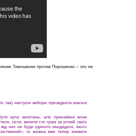
остояние Тимошенко против Порошенко – это не
їх так) наступні вибори президента взагалі
бути купа запитань, але принаймні вони
ися, сісти, випити сто грам за упокій своїх
 від них не буде єдиного кандидата, якого
-системний», то можна вже тепер зливати