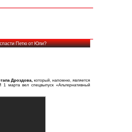
 спасти Петю от Юли?
тапа Дроздова,
который, напомню, является
 1 марта вел спецвыпуск «Альтернативный