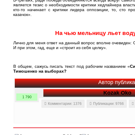
В-третьих, ради победы объединяются всегда вокруг самог
является тезис о необходимости критики хедлайнера власт
кто-то начинает с критики лидера оппозиции, то, сто пр
казачок».
На чью мельницу льет вод
Лично для меня ответ на данный вопрос вполне очевиден: 
И при этом, гад, еще и «строит из себя целку».
В общем, сажусь писать текст под рабочим названием «
Си
Тимошенко на выборах?
Автор публик
Kozak Oko
1 790
Комментарии: 1376
Публикации: 9766