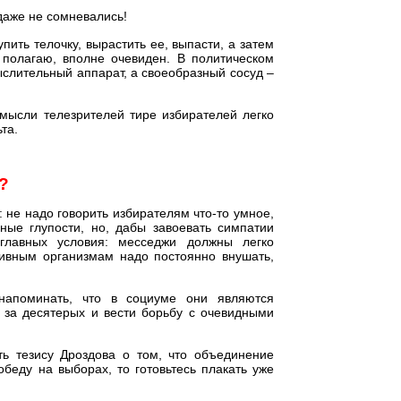
 даже не сомневались!
пить телочку, вырастить ее, выпасти, а затем
 полагаю, вполне очевиден. В политическом
мыслительный аппарат, а своеобразный сосуд –
мысли телезрителей тире избирателей легко
та.
?
 не надо говорить избирателям что-то умное,
ные глупости, но, дабы завоевать симпатии
 главных условия: месседжи должны легко
ивным организмам надо постоянно внушать,
напоминать, что в социуме они являются
 за десятерых и вести борьбу с очевидными
ть тезису Дроздова о том, что объединение
беду на выборах, то готовьтесь плакать уже