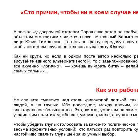
«Сто причин, чтобы ни в коем случае н
А поскольку досрочной отставки Порошенко автор не требуе
объектом его критики является вовсе не главный Барыга с
лице Юлии Тимошенко. То есть по факту передачу сразу сл
чтобы ни в коем случае не голосовать за кляту Юльку».
Как ни крути, но если в одном посте автор несколько р
висувайте єдиного альтернативного!», то с заангажированно
все ахуенно «логично» — хочешь выиграть битву – делай 
самых сильных…
Как это работ
Не спешите смеяться над столь кривожопой логикой, так
людей, а на глупых. Ибо последние, между прочим, со
электоральное большинство. Это, кстати, умникам на заме
украинским политикам, ибо вас, умников, мало, а дураков мн
Чтобы убедить глупых голосовать за какое-то политическое 
весьма эффективных условий: сто пятьсот раз повторить хуй
настойчиво хвалить глупышей за их умный выбор.