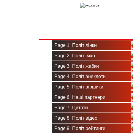
Вхід на сайт
Реєстрація
Page 1
Політ лінки
Page 2
Політ імхо
Page 3
Політ жабки
Page 4
Політ анекдоти
Page 5
Політ віршики
Page 6
Наші партнери
Page 7
Цитати
Page 8
Політ відео
Page 9
Політ рейтинги