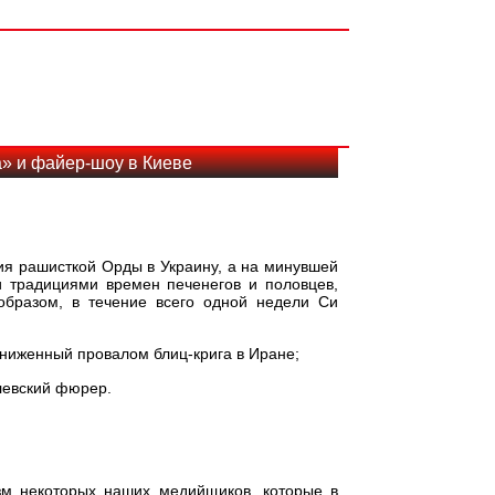
a» и файер-шоу в Киеве
ния рашисткой Орды в Украину, а на минувшей
и традициями времен печенегов и половцев,
образом, в течение всего одной недели Си
ниженный провалом блиц-крига в Иране;
левский фюрер.
м некоторых наших медийщиков, которые в