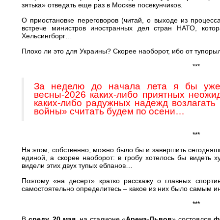
зятька» отведать еще раз в Москве посекунчиков.
О приостановке переговоров (читай, о выходе из процесс
встрече министров иностранных дел стран НАТО, кото
Хельсингборг…
Плохо ли это для Украины? Скорее наоборот, ибо от тупоры
***
За неделю до начала лета я бы уже,
весны-2026 каких-либо приятных неожид
каких-либо радужных надежд возлагать 
войны» считать будем по осени…
***
На этом, собственно, можно было бы и завершить сегодняш
единой, а скорее наоборот: в гробу хотелось бы видеть 
видели этих двух тупых ебланов…
Поэтому «на десерт» кратко расскажу о главных спорт
самостоятельно определитесь – какое из них было самым и
***
В
среду, 20 мая,
на стадионе «
Арена-Львов
» состоялся
ф