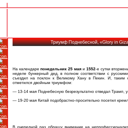
Триумф Поднебесной, «Glory in Giz
На календаре
понедельник
25 мая
и
15
52
-е сутки вторже
неделе бункерный дед, в полном соответствии с русским
съездил на поклон к Великому Хану в Пекин. И, таким 
отметился двойным триумфом:
— 13-14 мая Поднебесную безрезультатно отведал Трамп, у
— 19-20 мая Китай подобрастно-просительно посетил крем
В очередной раз обращу внимание на непрофессионализ