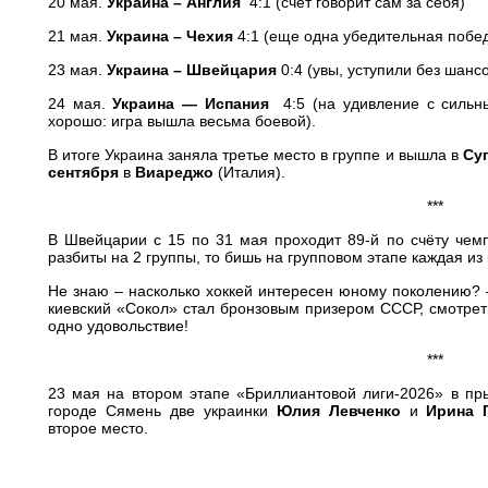
20 мая.
Украина – Англия
4:1 (счет говорит сам за себя)
21 мая.
Украина – Чехия
4:1 (еще одна убедительная побе
23 мая.
Украина – Швейцария
0:4 (увы, уступили без шансо
24 мая.
Украина — Испания
4:5 (на удивление с сильн
хорошо: игра вышла весьма боевой).
В итоге Украина заняла третье место в группе и вышла в
Су
сентября
в
Виареджо
(Италия).
***
В Швейцарии с 15 по 31 мая проходит 89-й по счёту чем
разбиты на 2 группы, то бишь на групповом этапе каждая из
Не знаю – насколько хоккей интересен юному поколению? —
киевский «Сокол» стал бронзовым призером СССР, смотреть
одно удовольствие!
***
23 мая на втором этапе «Бриллиантовой лиги-2026» в пры
городе Сямень две украинки
Юлия Левченко
и
Ирина 
второе место.