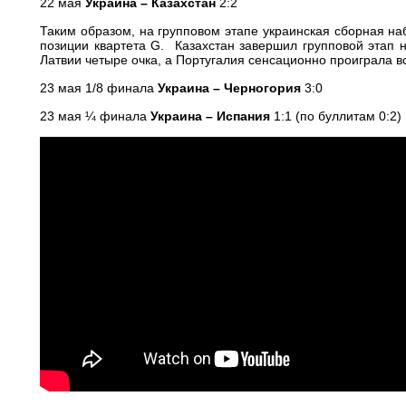
22 мая
Украина – Казахстан
2:2
Таким образом, на групповом этапе украинская сборная н
позиции квартета G. Казахстан завершил групповой этап н
Латвии четыре очка, а Португалия сенсационно проиграла в
23 мая 1/8 финала
Украина – Черногория
3:0
23 мая ¼ финала
Украина – Испания
1:1 (по буллитам 0:2)