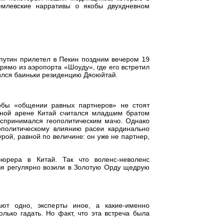
млевские нарративы о якобы двухдневном
путин прилетел в Пекин поздним вечером 19
прямо из аэропорта «Шоуду», где его встретил
ился баиньки резиденцию Дяоюйтай.
кобы «общении равных партнеров» не стоят
дной арене Китай считался младшим братом
оспринимался геополитическим мачо. Однако
еополитическому влиянию расеи кардинально
рой, равной по величине: он уже не партнер,
юрера в Китай. Так что воленс-неволенс
зя регулярно возили в Золотую Орду щедрую
ают одно, эксперты иное, а какие-именно
лько гадать. Но факт, что эта встреча была