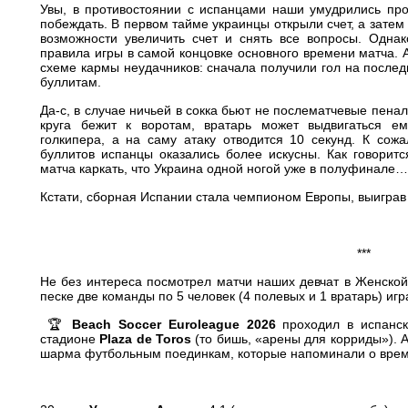
Увы, в противостоянии с испанцами наши умудрились про
побеждать. В первом тайме украинцы открыли счет, а зате
возможности увеличить счет и снять все вопросы. Одна
правила игры в самой концовке основного времени матча. 
схеме кармы неудачников: сначала получили гол на послед
буллитам.
Да-с, в случае ничьей в сокка бьют не послематчевые пенал
круга бежит к воротам, вратарь может выдвигаться е
голкипера, а на саму атаку отводится 10 секунд. К сож
буллитов испанцы оказались более искусны. Как говоритс
матча каркать, что Украина одной ногой уже в полуфинале…
Кстати, сборная Испании стала чемпионом Европы, выиграв 
***
Не без интереса посмотрел матчи наших девчат в Женской
песке две команды по 5 человек (4 полевых и 1 вратарь) игр
🏆
Beach Soccer Euroleague 2026
проходил в испанск
стадионе
Plaza de Toros
(то бишь, «арены для корриды»). 
шарма футбольным поединкам, которые напоминали о врем