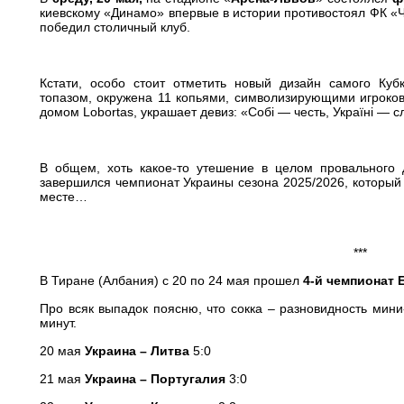
киевскому «Динамо» впервые в истории противостоял ФК «Ч
победил столичный клуб.
Кстати, особо стоит отметить новый дизайн самого Куб
топазом, окружена 11 копьями, символизирующими игроко
домом Lobortas, украшает девиз: «Собі — честь, Україні — сл
В общем, хоть какое-то утешение в целом провального 
завершился чемпионат Украины сезона 2025/2026, который
месте…
***
В Тиране (Албания) с 20 по 24 мая прошел
4-й чемпионат 
Про всяк выпадок поясню, что сокка – разновидность мини
минут.
20 мая
Украина – Литва
5:0
21 мая
Украина – Португалия
3:0