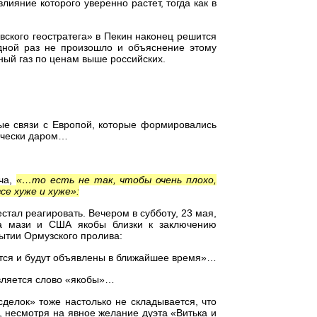
лияние которого уверенно растет, тогда как в
овского геостратега» в Пекин наконец решится
едной раз не произошло и объяснение этому
тный газ по ценам выше российских.
вые связи с Европой, которые формировались
тически даром…
ча,
«…то есть не так, чтобы очень плохо,
се хуже и хуже»:
тал реагировать. Вечером в субботу, 23 мая,
на мази и США якобы близки к заключению
ытии Ормузского пролива:
тся и будут объявлены в ближайшее время»…
вляется слово «якобы»…
сделок» тоже настолько не складывается, что
, несмотря на явное желание дуэта «Витька и