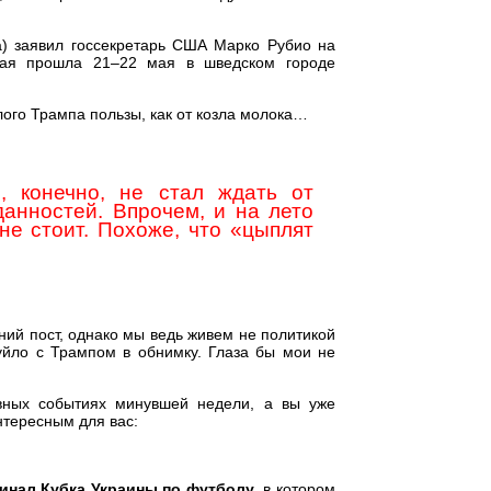
а) заявил госсекретарь США Марко Рубио на
рая прошла 21–22 мая в шведском городе
лого Трампа пользы, как от козла молока…
 конечно, не стал ждать от
анностей. Впрочем, и на лето
не стоит. Похоже, что «цыплят
ний пост, однако мы ведь живем не политикой
хуйло с Трампом в обнимку. Глаза бы мои не
ивных событиях минувшей недели, а вы уже
нтересным для вас:
инал Кубка Украины по футболу
, в котором