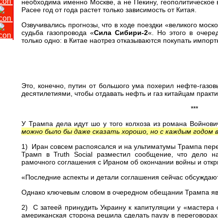
необходима именно Москве, а не Пекину, геополитическое в
Расее год от года растет только зависимость от Китая.
Озвучивались прогнозы, что в ходе поездки «великого моск
судьба газопровода «
Сила Сибири-2
«. Но этого в очер
только одно: в Китае наотрез отказываются покупать импор
Это, конечно, путин от большого ума похерил нефте-газо
десятилетиями, чтобы отдавать нефть и газ китайцам прак
***
У Трампа дела идут шо у того колхоза из романа Войнови
можно было бы даже сказать хорошо, но с каждым годом в
1) Иран совсем распоясался и на ультиматумы Трампа перес
Трамп в Truth Social разместил сообщение, что дело 
рамочного соглашения с Ираном об окончании войны и откр
«Последние аспекты и детали соглашения сейчас обсуждаю
Однако ключевым словом в очередном обещании Трампа я
2) С затеей принудить Украину к капитуляции у «мастера 
американская сторона решила сделать паузу в переговорах