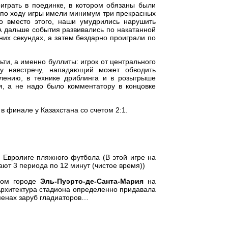
играть в поединке, в котором обязаны были
м по ходу игры имели минимум три прекрасных
ко вместо этого, наши умудрились нарушить
А дальше события развивались по накатанной
них секундах, а затем бездарно проиграли по
ьти, а именно буллиты: игрок от центрального
му навстречу, нападающий может обводить
алению, в технике дриблинга и в розыгрыше
я, а не надо было комментатору в концовке
в финале у Казахстана со счетом 2:1.
 Евролиге пляжного футбола (В этой игре на
ают 3 периода по 12 минут (чистое время))
ом городе
Эль-Пуэрто-де-Санта-Мария
на
Архитектура стадиона определенно придавала
енах заруб гладиаторов…