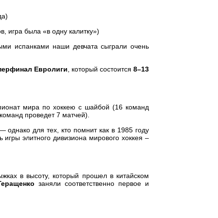
да)
в, игра была «в одну калитку»)
ыми испанками наши девчата сыграли очень
перфинал Евролиги
, который состоится
8–13
пионат мира по хоккею с шайбой (16 команд
 команд проведет 7 матчей).
 однако для тех, кто помнит как в 1985 году
 игры элитного дивизиона мирового хоккея –
жках в высоту, который прошел в китайском
Геращенко
заняли соответственно первое и