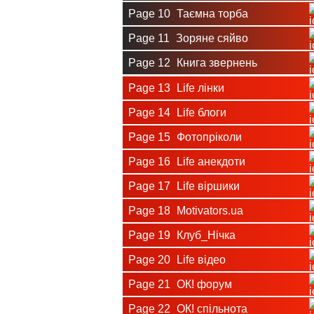
Page 10
Таємна торба
Page 11
Зоряне сяйво
Page 12
Книга звернень
Page 13
Life лінки
Page 14
Life блоги
Page 15
Фотопріколи
Page 16
Life анекдоти
Page 17
Life віршики
Page 18
Motivators.ua
Page 19
Клуб_Нічка
Page 20
Life відео
Page 21
ОК! форум
Page 22
ОК! спільнота