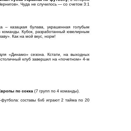
ернигов». Чуда не случилось — со счетом 3:1
ка – казацкая булава, украшенная голубым
в команды. Кубок, разработанный ювелирным
аву». Как на мой вкус, норм!
для «Динамо» сезона. Кстати, на выходных
 столичный клуб завершил на «почетном» 4-м
Европы по сокка
(7 групп по 4 команды).
-футбола: составы 6х6 играют 2 тайма по 20