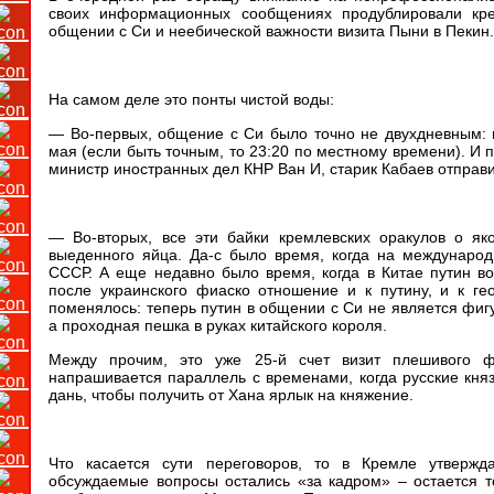
своих информационных сообщениях продублировали кре
общении с Си и неебической важности визита Пыни в Пекин.
На самом деле это понты чистой воды:
— Во-первых, общение с Си было точно не двухдневным: 
мая (если быть точным, то 23:20 по местному времени). И 
министр иностранных дел КНР Ван И, старик Кабаев отправ
— Во-вторых, все эти байки кремлевских оракулов о я
выеденного яйца. Да-с было время, когда на междунаро
СССР. А еще недавно было время, когда в Китае путин в
после украинского фиаско отношение и к путину, и к г
поменялось: теперь путин в общении с Си не является фигу
а проходная пешка в руках китайского короля.
Между прочим, это уже 25-й счет визит плешивого ф
напрашивается параллель с временами, когда русские кня
дань, чтобы получить от Хана ярлык на княжение.
Что касается сути переговоров, то в Кремле утвержд
обсуждаемые вопросы остались «за кадром» – остается то