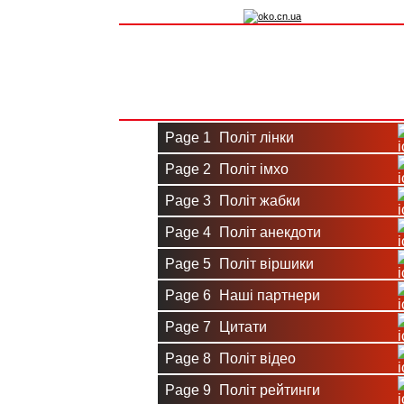
Вхід на сайт
Реєстрація
Page 1
Політ лінки
Page 2
Політ імхо
Page 3
Політ жабки
Page 4
Політ анекдоти
Page 5
Політ віршики
Page 6
Наші партнери
Page 7
Цитати
Page 8
Політ відео
Page 9
Політ рейтинги