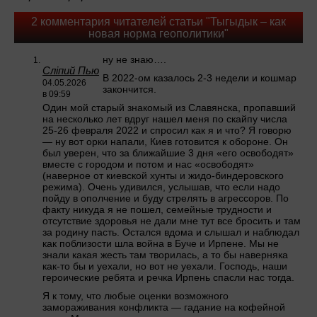
2 комментария читателей статьи "Тыгыдык – как
новая норма геополитики"
ну не знаю….
Сліпий Пью
В 2022-ом казалось 2-3 недели и кошмар
04.05.2026
закончится.
в 09:59
Один мой старый знакомый из Славянска, пропавший
на несколько лет вдруг нашел меня по скайпу числа
25-26 февраля 2022 и спросил как я и что? Я говорю
— ну вот орки напали, Киев готовится к обороне. Он
был уверен, что за ближайшие 3 дня «его освободят»
вместе с городом и потом и нас «освободят»
(наверное от киевской хунты и жидо-биндеровского
режима). Очень удивился, услышав, что если надо
пойду в ополчение и буду стрелять в агрессоров. По
факту никуда я не пошел, семейные трудности и
отсутствие здоровья не дали мне тут все бросить и там
за родину пасть. Остался вдома и слышал и наблюдал
как поблизости шла война в Буче и Ирпене. Мы не
знали какая жесть там творилась, а то бы наверняка
как-то бы и уехали, но вот не уехали. Господь, наши
героические ребята и речка Ирпень спасли нас тогда.
Я к тому, что любые оценки возможного
замораживания конфликта — гадание на кофейной