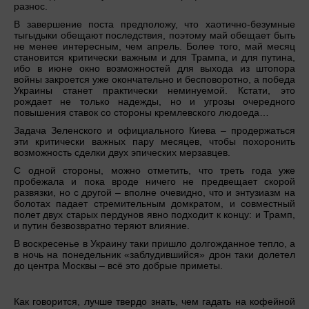
разнос.
В завершение поста предположу, что хаотично-безумные
тыгыдыки обещают последствия, поэтому май обещает быть
не менее интересным, чем апрель. Более того, май месяц
становится критически важным и для Трампа, и для путина,
ибо в июне окно возможностей для выхода из штопора
войны закроется уже окончательно и бесповоротно, а победа
Украины станет практически неминуемой. Кстати, это
рождает не только надежды, но и угрозы очередного
повышения ставок со стороны кремлевского людоеда…
Задача Зеленского и официального Киева – продержаться
эти критически важных пару месяцев, чтобы похоронить
возможность сделки двух эпических мерзавцев.
С одной стороны, можно отметить, что треть года уже
пробежала и пока вроде ничего не предвещает скорой
развязки, но с другой – вполне очевидно, что и энтузиазм на
болотах падает стремительным домкратом, и совместный
полет двух старых пердунов явно подходит к концу: и Трамп,
и путин безвозвратно теряют влияние.
В воскресенье в Украину таки пришло долгожданное тепло, а
в ночь на понедельник «заблудившийся» дрон таки долетел
до центра Москвы – всё это добрые приметы.
Как говорится, лучше твердо знать, чем гадать на кофейной