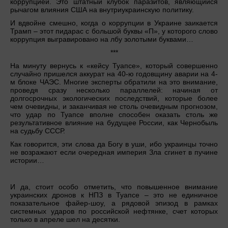
коррупцией. Это штатный клубок паразитов, являющийся
рычагом влияния США на внутриукраинскую политику.
И вдвойне смешно, когда о коррупции в Украине заикается
Трамп – этот пидарас с большой буквы «П», у которого слово
коррупция выгравировано на лбу золотыми буквами…
***
На минуту вернусь к «кейсу Туапсе», который совершенно
случайно пришелся аккурат на 40-ю годовщину аварии на 4-
м блоке ЧАЭС. Многие эксперты обратили на это внимание,
проведя сразу несколько параллелей: начиная от
долгосрочных экологических последствий, которые более
чем очевидны, и заканчивая не столь очевидным прогнозом,
что удар по Туапсе вполне способен оказать столь же
результативное влияние на будущее России, как Чернобыль
на судьбу СССР.
Как говорится, эти слова да Богу в уши, ибо украинцы точно
не возражают если очередная империя Зла сгинет в пучине
истории…
И да, стоит особо отметить, что повышенное внимание
украинских дронов к НПЗ в Туапсе – это не единичное
показательное файер-шоу, а рядовой эпизод в рамках
системных ударов по российской нефтянке, счет которых
только в апреле шел на десятки.