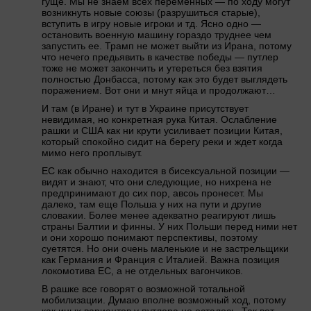
гуще. Мы не знаем всех переменных — по ходу могут
возникнуть новые союзы (разрушиться старые),
вступить в игру новые игроки и тд. Ясно одно —
остановить военную машину гораздо труднее чем
запустить ее. Трамп не может выйти из Ирана, потому
что нечего предьявить в качестве победы — путлер
тоже не может закончить и утереться без взятия
полностью Донбасса, потому как это будет выглядеть
поражением. Вот они и мнут яйца и продолжают…
И там (в Иране) и тут в Украине присутствует
невидимая, но конкретная рука Китая. Ослабление
рашки и США как ни крути усиливает позиции Китая,
который спокойно сидит на берегу реки и ждет когда
мимо него проплывут.
ЕС как обычно находится в бисексуальной позиции —
видят и знают, что они следующие, но нихрена не
предпринимают до сих пор, авсоь пронесет. Мы
далеко, там еще Польша у них на пути и другие
словакии. Более менее адекватно реагируют лишь
страны Балтии и финны. У них Польши перед ними нет
и они хорошо понимают перспективы, поэтому
суетятся. Но они очень маленькие и не застрельщики
как Германия и Франция с Италией. Важна позиция
локомотива ЕС, а не отдельных вагончиков.
В рашке все говорят о возможной тотальной
мобилизации. Думаю вполне возможный ход, потому