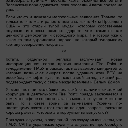
разговора с путиным: дескать, карты Украины все биты и
Зеленскому пора сдаваться, пока последний вагон поезда не
ушел…
Если что-то и доказали малохольные заявления Трампа, то
только то, что мы и ранее о нем знали: что 47-м Президент
США – это старый тупой мудак, которому собственные
шкурные интересы намного дороже чем какие-то там
ценности демократии и свободного мира. Не говоря уже о
каком-то там украинском народе, на который тупорылому
кретину совершенно насрать…
***
Кстати, отдельной реплики заслуживает новая
информационная волна против компании Fire Point и
телодвижения НАБУ в рамках так называемого миндичгейта,
которые возникают аккурат после удачных атак ВСУ на
российскую «нефтянку», что, как на мой взгляд, лишний раз
подтверждает тесную связь между Кремлем и Белым Домом.
У меня нет ни малейших иллюзий о наличии системной
коррупции в деятельности Fire Point: правда заключается в
том, что в сфере военных заказов мохнатых рук не может ни
быть. Но в свете войны за выживание Украины по-
настоящему важен ответ только на один вопрос: насколько
хороши ракеты, которые эти коррумпанты выпускают?
Пользуясь случаем, в очередной раз озвучу мысль о том, что
НАБУ, САП и украинские суды – это, увы, не про борьбу с