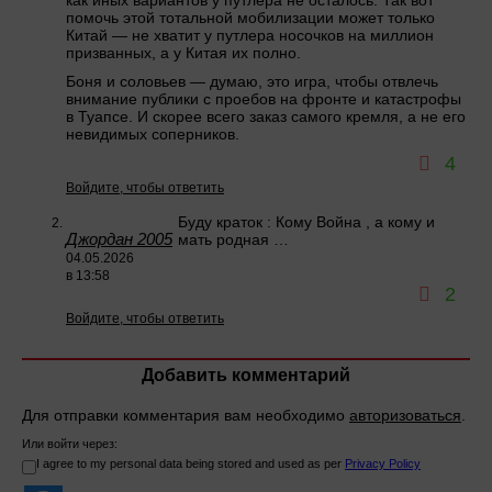
как иных вариантов у путлера не осталось. Так вот
помочь этой тотальной мобилизации может только
Китай — не хватит у путлера носочков на миллион
призванных, а у Китая их полно.
Боня и соловьев — думаю, это игра, чтобы отвлечь
внимание публики с проебов на фронте и катастрофы
в Туапсе. И скорее всего заказ самого кремля, а не его
невидимых соперников.
4
Войдите, чтобы ответить
Буду краток : Кому Война , а кому и
Джордан 2005
мать родная …
04.05.2026
в 13:58
2
Войдите, чтобы ответить
Добавить комментарий
Для отправки комментария вам необходимо
авторизоваться
.
Или войти через:
I agree to my personal data being stored and used as per
Privacy Policy