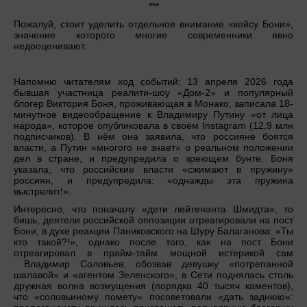
***
Пожалуй, стоит уделить отдельное внимание «кейсу Бони»,
значение которого многие современники явно
недооценивают.
Напомню читателям ход событий: 13 апреля 2026 года
бывшая участница реалити-шоу «Дом-2» и популярный
блогер Виктория Боня, проживающая в Монако, записала 18-
минутное видеообращение к Владимиру Путину «от лица
народа», которое опубликовала в своём Instagram (12,9 млн
подписчиков). В нём она заявила, что россияне боятся
власти, а Путин «многого не знает» о реальном положении
дел в стране, и предупредила о зреющем бунте. Боня
указала, что российские власти «сжимают в пружину»
россиян, и предупредила: «однажды эта пружина
выстрелит!».
Интересно, что поначалу «дети лейтенанта Шмидта», то
бишь, деятели российской оппозиции отреагировали на пост
Бони, в духе реакции Паниковского на Шуру Балаганова: «Ты
кто такой?!», однако после того, как на пост Бони
отреагировал в прайм-тайм мощной истерикой сам
Владимир Соловьев, обозвав девушку «потрепанной
шалавой» и «агентом Зеленского», в Сети поднялась столь
дружная волна возмущения (порядка 40 тысяч каментов),
что «соловьиному помету» посоветовали «дать заднюю»: