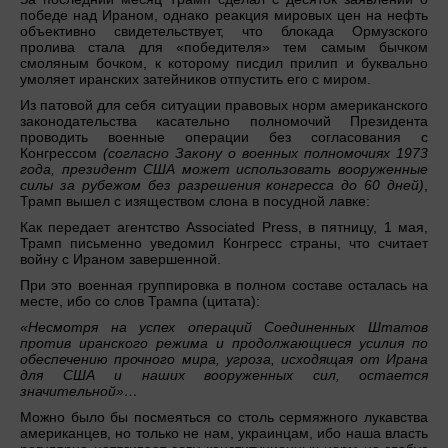
победе над Ираном, однако реакция мировых цен на нефть
объективно свидетельствует, что блокада Ормузского
пролива стала для «победителя» тем самым бычком
смоляным бочком, к которому писдил прилип и буквально
умоляет иранских затейников отпустить его с миром.
Из патовой для себя ситуации правовых норм американского
законодательства касательно полномочий Президента
проводить военные операции без согласования с
Конгрессом
(согласно Закону о военных полномочиях 1973
года, президент США может использовать вооруженные
силы за рубежом без разрешения конгресса до 60 дней)
,
Трамп вышел с изяществом слона в посудной лавке:
Как передает агентство Associated Press, в пятницу, 1 мая,
Трамп письменно уведомил Конгресс страны, что считает
войну с Ираном завершенной.
При это военная группировка в полном составе осталась на
месте, ибо со слов Трампа (цитата):
«Несмотря на успех операций Соединенных Штатов
против иранского режима и продолжающиеся усилия по
обеспечению прочного мира, угроза, исходящая от Ирана
для США и наших вооруженных сил, остается
значительной»…
Можно было бы посмеяться со столь сермяжного лукавства
американцев, но только не нам, украинцам, ибо наша власть