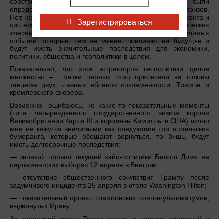
собственно, и вышло), то на апрель у меня были
определенные надежды в плане неожиданных сюрпризов.
Нет, не каких-либо сенсационных новостей с линии фронта и
Зарегистрироваться
системных переломов событий, а в лице классических
«черных лебедей»: казалось бы, не сильно значимых
событий, которые, тем не менее, повлияют на будущее и
будут иметь значительные последствия для экономики,
политики, общества и геополитики в целом.
Показательно, что хотя аттракторов геополитики целое
множество – метки черных птиц прилетели на головы
тандема двух главных ебланов современности: Трампа и
кремлевского фюрера.
Возможно ошибаюсь, но какие-то показательные моменты
(типа четырехдневого государственного визита короля
Великобритании Карла III и королевы Камиллы в США) лично
мне не кажутся значимыми как следующие три апрельских
бумеранга, которые обещают вернуться, то бишь, будут
иметь долгосрочные последствия:
— звонкий провал текущей хайп-политики Белого Дома на
парламентских выборах 12 апреля в Венгрии;
— отсутствие общественного сочувствия Трампу после
задумчивого инцидента 25 апреля в отеле Washington Hilton;
— показательный провал трамповских понтов-ультиматумов,
выдвинутых Ирану;
За последний месяц Трамп сделал с десяток заявлений о