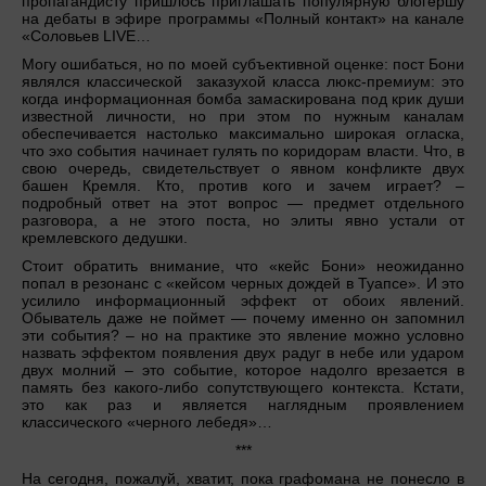
пропагандисту пришлось приглашать популярную блогершу
на дебаты в эфире программы «Полный контакт» на канале
«Соловьев LIVE…
Могу ошибаться, но по моей субъективной оценке: пост Бони
являлся классической заказухой класса люкс-премиум: это
когда информационная бомба замаскирована под крик души
известной личности, но при этом по нужным каналам
обеспечивается настолько максимально широкая огласка,
что эхо события начинает гулять по коридорам власти. Что, в
свою очередь, свидетельствует о явном конфликте двух
башен Кремля. Кто, против кого и зачем играет? –
подробный ответ на этот вопрос — предмет отдельного
разговора, а не этого поста, но элиты явно устали от
кремлевского дедушки.
Стоит обратить внимание, что «кейс Бони» неожиданно
попал в резонанс с «кейсом черных дождей в Туапсе». И это
усилило информационный эффект от обоих явлений.
Обыватель даже не поймет — почему именно он запомнил
эти события? – но на практике это явление можно условно
назвать эффектом появления двух радуг в небе или ударом
двух молний – это событие, которое надолго врезается в
память без какого-либо сопутствующего контекста. Кстати,
это как раз и является наглядным проявлением
классического «черного лебедя»…
***
На сегодня, пожалуй, хватит, пока графомана не понесло в