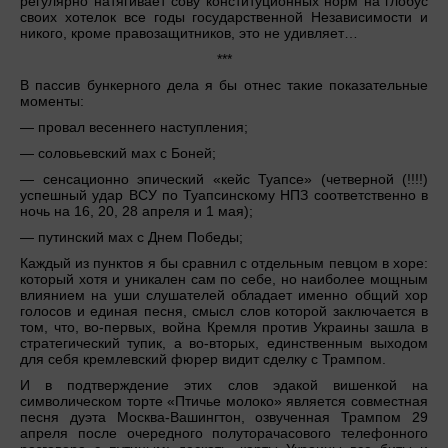
регулярно натягивает сову конституционных норм на глобус
своих хотелок все годы государственной Независимости и
никого, кроме правозащитников, это не удивляет…
***
В пассив бункерного дела я бы отнес такие показательные
моменты:
— провал весеннего наступления;
— соловьевский мах с Боней;
— сенсационно эпический «кейс Туапсе» (четверной (!!!!)
успешный удар ВСУ по Туапсинскому НПЗ соответственно в
ночь на 16, 20, 28 апреля и 1 мая);
— путинский мах с Днем Победы;
Каждый из пунктов я бы сравнил с отдельным певцом в хоре:
который хотя и уникален сам по себе, но наиболее мощным
влиянием на уши слушателей обладает именно общий хор
голосов и единая песня, смысл слов которой заключается в
том, что, во-первых, война Кремля против Украины зашла в
стратегический тупик, а во-вторых, единственным выходом
для себя кремлевский фюрер видит сделку с Трампом.
И в подтверждение этих слов эдакой вишенкой на
символическом торте «Птичье молоко» является совместная
песня дуэта Москва-Вашингтон, озвученная Трампом 29
апреля после очередного полуторачасового телефонного