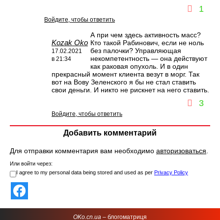
1
Войдите, чтобы ответить
А при чем здесь активность масс?
Kozak Oko
Кто такой Рабинович, если не ноль
без палочки? Управляющая
17.02.2021
некомпетентность — она действуют
в 21:34
как раковая опухоль. И в один
прекрасный момент клиента везут в морг. Так
вот на Вову Зеленского я бы не стал ставить
свои деньги. И никто не рискнет на него ставить.
3
Войдите, чтобы ответить
Добавить комментарий
Для отправки комментария вам необходимо
авторизоваться
.
Или войти через:
I agree to my personal data being stored and used as per
Privacy Policy
OKo.cn.ua
– блогоматриця