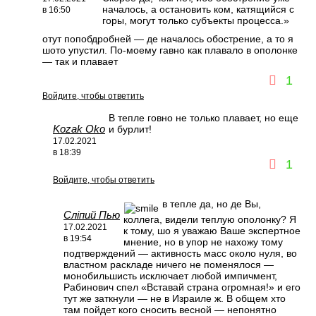
началось, а остановить ком, катящийся с
в 16:50
горы, могут только субъекты процесса.»
отут попобдробней — де началось обострение, а то я
шото упустил. По-моему гавно как плавало в ополонке
— так и плавает
1
Войдите, чтобы ответить
В тепле говно не только плавает, но еще
Kozak Oko
и бурлит!
17.02.2021
в 18:39
1
Войдите, чтобы ответить
в тепле да, но де Вы,
Сліпий Пью
коллега, видели теплую ополонку? Я
17.02.2021
к тому, шо я уважаю Ваше экспертное
в 19:54
мнение, но в упор не нахожу тому
подтверждений — активность масс около нуля, во
властном раскладе ничего не поменялося —
монобильшисть исключает любой импичмент,
Рабинович спел «Вставай страна огромная!» и его
тут же заткнули — не в Израиле ж. В общем хто
там пойдет кого сносить весной — непонятно