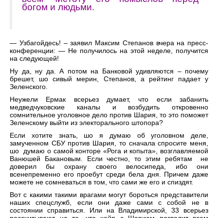
богом и людьми.
— Узбагойдесь! – заявил Максим Степанов вчера на пресс-
конференции: — Не получилось на этой неделе, получится
на следующей!
Ну да, ну да. А потом на Банковой удивляются – почему
брешет, шо сивый мерин, Степанов, а рейтинг падает у
Зеленского.
Неужели Ермак всерьез думает, что если забанить
медведчуковские каналы и возбудить откровенно
сомнительное уголовное дело против Шария, то это поможет
Зеленскому выйти из электорального штопора?
Если хотите знать, шо я думаю об уголовном деле,
замученном СБУ против Шария, то сначала спросите меня,
шо думаю о самой конторе «Рога и копыта», возглавляемой
Ванюшей Бакановым. Если честно, то этим ребятам не
доверил бы охрану своего велосипеда, ибо они
всенепременно его проебут среди бела дня. Причем даже
можете не сомневаться в том, что сами же его и спиздят.
Вот с какими такими врагами могут бороться представители
наших спецслужб, если они даже сами с собой не в
состоянии справиться. Или на Владимирской, 33 всерьез