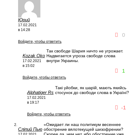
Юрий
17.02.2021
в 14:28
0
Войдите, чтобы ответить
Так свободе Шария ничто не угрожает.
Kozak Oko
Надвигается угроза свободе слова
внутри Украины.
17.02.2021
в 15:02
1
Войдите, чтобы ответить
Такі уйобки, як шарій, мають якийсь
Alphatiger Rs
стосунок до свободи слова в Україні?
17.02.2021
в 19:17
-1
Войдите, чтобы ответить
«Ожидает ли наш политикум весеннее
Сліпий Пью
обострение вялотекущей шизофрении?
Скорее да, чем нет, ибо обострение уже
17.02.2021