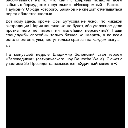
рассчитывают на то, что хайп с Шарием позволит всем
забыть о бермудском треугольнике «Нескоромный – Расюк –
Наумов»? О ходе которого, Баканов не спешит отчитываться
перед общественностью.
Вот кому здесь, кроме Юры Бутусова не ясно, что никакой
экстрадиции Шария конечно же не будет, ибо уголовное дело
против него не имеет ни малейших перспектив? Наши
спецслужбы способны только бизнес кошмарить, а во всем
остальном они, увы, могут только сраться на каждом шагу…
***
На минувшей неделе Владимир Зеленский стал героем
«Заповедника» (сатирического шоу Deutsche Welle). Сюжет с
участием Зе-Президента называется «
Удачны
й момент»: