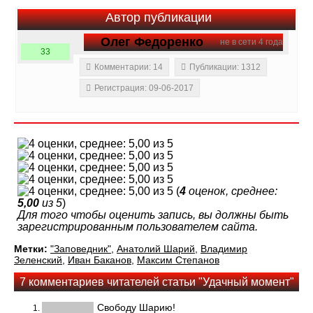
Автор публикации
Олег Федоренко
не в сети 4 года
33
Комментарии: 14
Публикации: 1312
Регистрация: 09-06-2017
(
4
оценок, среднее:
5,00
из 5
)
Для того чтобы оценить запись, вы должны быть
зарегистрированным пользователем сайта.
Метки:
"Заповедник"
,
Анатолий Шарий
,
Владимир
Зеленский
,
Иван Баканов
,
Максим Степанов
7 комментариев читателей статьи "Удачный момент"
Свободу Шарию!