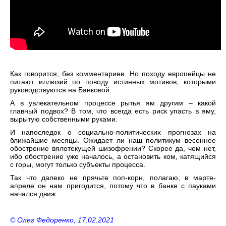
Как говорится, без комментариев. Но походу европейцы не
питают иллюзий по поводу истинных мотивов, которыми
руководствуются на Банковой.
А в увлекательном процессе рытья ям другим – какой
главный подвох? В том, что всегда есть риск упасть в яму,
вырытую собственными руками.
И напоследок о социально-политических прогнозах на
ближайшие месяцы. Ожидает ли наш политикум весеннее
обострение вялотекущей шизофрении? Скорее да, чем нет,
ибо обострение уже началось, а остановить ком, катящийся
с горы, могут только субъекты процесса.
Так что далеко не прячьте поп-корн, полагаю, в марте-
апреле он нам пригодится, потому что в банке с пауками
начался движ…
© Олег Федоренко, 17.02.2021