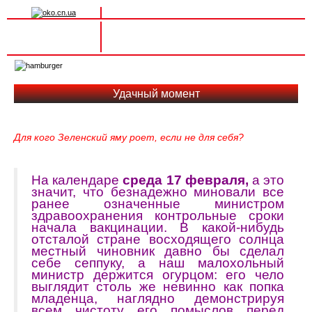
Вхід на сайт
Реєстрація
Toggle
navigation
Удачный момент
Для кого Зеленский яму роет, если не для себя?
На календаре
среда 17 февраля,
а это
значит, что безнадежно миновали все
ранее означенные министром
здравоохранения контрольные сроки
начала вакцинации. В какой-нибудь
отсталой стране восходящего солнца
местный чиновник давно бы сделал
себе сеппуку, а наш малохольный
министр держится огурцом: его чело
выглядит столь же невинно как попка
младенца, наглядно демонстрируя
всем чистоту его помыслов перед