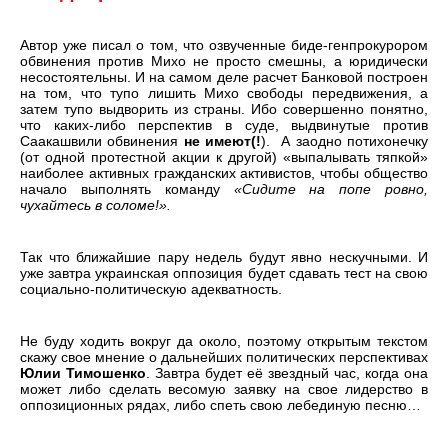
Автор уже писал о том, что озвученные биде-генпрокурором
обвинения против Михо не просто смешны, а юридически
несостоятельны. И на самом деле расчет Банковой построен
на том, что тупо лишить Михо свободы передвижения, а
затем тупо выдворить из страны. Ибо совершенно понятно,
что каких-либо перспектив в суде, выдвинутые против
Саакашвили обвинения
не имеют(!
). А заодно потихонечку
(от одной протестной акции к другой) «выпалывать тяпкой»
наиболее активных гражданских активистов, чтобы общество
начало выполнять команду
«Сидите на попе ровно,
чухайтесь в соломе!».
Так что ближайшие пару недель будут явно нескучными. И
уже завтра украинская оппозиция будет сдавать тест на свою
социально-политическую адекватность.
Не буду ходить вокруг да около, поэтому открытым текстом
скажу свое мнение о дальнейших политических перспективах
Юлии Тимошенко
. Завтра будет её звездный час, когда она
может либо сделать весомую заявку на свое лидерство в
оппозиционных рядах, либо спеть свою лебединую песню…