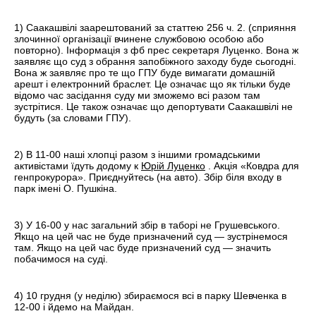
1) Саакашвілі заарештований за статтею 256 ч. 2. (сприяння
злочинної організації вчинене службовою особою або
повторно). Інформація з фб прес секретаря Луценко. Вона ж
заявляє що суд з обрання запобiжного заходу буде сьогодні.
Вона ж заявляє про те що ГПУ буде вимагати домашній
арешт і електронний браслет. Це означає що як тільки буде
відомо час засiдання суду ми зможемо всі разом там
зустрітися. Це також означає що депортувати Саакашвілі не
будуть (за словами ГПУ).
2) В 11-00 наші хлопці разом з іншими громадськими
активістами їдуть додому к
Юрій Луценко
. Акція «Ковдра для
генпрокурора». Приєднуйтесь (на авто). Збір біля входу в
парк імені О. Пушкіна.
3) У 16-00 у нас загальний збір в таборі не Грушевського.
Якщо на цей час не буде призначений суд — зустрінемося
там. Якщо на цей час буде призначений суд — значить
побачимося на суді.
4) 10 грудня (у неділю) збираємося всі в парку Шевченка в
12-00 і йдемо на Майдан.