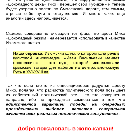
«шоколадного цеха» тихо «перешел свой Рубикон» и теперь
будет уверенно ползти по Смоленской дороге, тем самым,
отрезая себе пути к отступлению. И много каких еще
аналогий здесь напрашивается.
Скажем, совершенно очевиден тот факт, что арест Михо
«шоколадный режим» намеревается использовать в качестве
Изюмского шляха.
Наша справка
: Изюмский шлях, о котором шла речь в
культовой кинокомедии «Иван Васильевич меняет
профессию» – это путь, который использовали
крымские татары для набегов на центрально-южную
Русь в XVI-XVIII вв.
Так что если кто-то из оппозиционеров радуется аресту
Михо, полагая, что расчистка политического поля повышает
их собственный политический вес – то это совершенно
напрасно, ибо не приходится сомневаться в том, что
е
динственной гарантией победы на очередных
президентских выборах является генеральная
зачистка всех реальных политических конкурентов
…
Добро пожаловать в жопо-капкан!