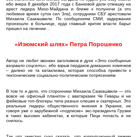
ибо вчера 8 декабря 2017 года с Банковой дали отмашку на
арест лидера Михо-Майдана и ближе к полуночи (а это
любимое время суток сил Зла), сотрудники СБУ арестовали
Михаила Саакашвили. По сообщениям СМИ, задержание
произошло в больнице, куда главный критик власти барыг
пришел на лечение…
«Изюмский шлях» Петра Порошенко
Автор не любит звонких заголовков в духе
«Это сообщение
взорвало соцсети»
, ибо взрыв пердаков домашних хомячков
– далеко не та катаклизма, которая способна привести к
тектоническим социально-политическим потрясениям.
В том то и дело, что сторонники Михаила Саакашвили — это
вовсе не офисный планктон с аватарками Че Гевары и не
фейковые топ-блогеры типа разных олешек и скатерных. Это
реальные лидеры общественного мнения в Украине, не
говоря уже о зарубежной «подписке» экс-президента Грузии
в таких высоких кабинетах, в которые Пеце попасть и не
снилось.
Так что уместно сухо сказать, что коррупционный режим