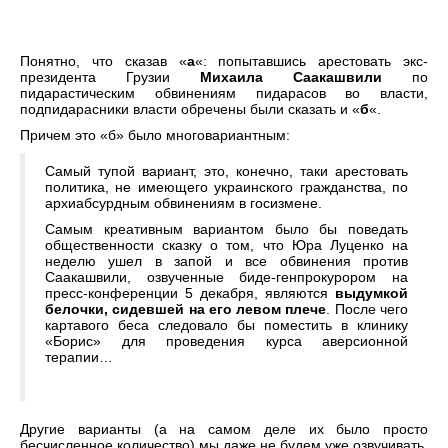
Понятно, что сказав «
а
«: попытавшись арестовать экс-
президента Грузии
Михаила Саакашвили
по
пидарастическим обвинениям пидарасов во власти,
подпидарасники власти обречены были сказать и «
б
«.
Причем это «б» было многовариантным:
Самый тупой вариант, это, конечно, таки арестовать
политика, не имеющего украинского гражданства, по
архиабсурдным обвинениям в госизмене.
Самым креативным вариантом было бы поведать
общественности сказку о том, что Юра Луценко на
неделю ушел в запой и все обвинения против
Саакашвили, озвученные биде-генпрокурором на
пресс-конференции 5 декабря, являются
выдумкой
белочки, сидевшей на его левом плече
. После чего
картавого беса следовало бы поместить в клинику
«Борис» для проведения курса аверсионной
терапии…
Другие варианты (а на самом деле их было просто
бесчисленное количество) мы даже не будем уже озвучивать,