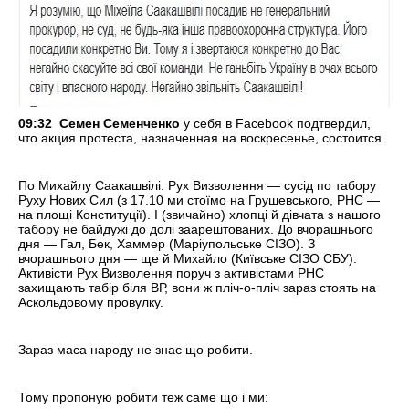
09:32 Семен Семенченко
у себя в Facebook подтвердил,
что акция протеста, назначенная на воскресенье, состоится.
По Михайлу Саакашвілі. Рух Визволення — сусід по табору
Руху Нових Сил (з 17.10 ми стоїмо на Грушевського, РНС —
на площі Конституції). І (звичайно) хлопці й дівчата з нашого
табору не байдужі до долі заарештованих. До вчорашнього
дня — Гал, Бек, Хаммер (Маріупольське СІЗО). З
вчорашнього дня — ще й Михайло (Київське СІЗО СБУ).
Активісти Рух Визволення поруч з активістами РНС
захищають табір біля ВР, вони ж пліч-о-пліч зараз стоять на
Аскольдовому провулку.
Зараз маса народу не знає що робити.
Тому пропоную робити теж саме що і ми: