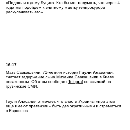
«Подошли к дому Луцика. Кто бы мог подумать, что через 4
года мы подойдем к элитному маетку генпрокурора
раскулачивать его»
16:17
Мать Саакашвили, 71-летняя историк
Гиули Аласания
,
считает
задержание сына Михаила Саакашвили
в Киеве
незаконным. Об этом сообщает
Telegraf
со ссылкой на
грузинские СМИ.
Гиули Аласания отмечает, что власти Украины «при этом
еще имеют претензии» быть демократичными и стремиться
в Евросоюз.