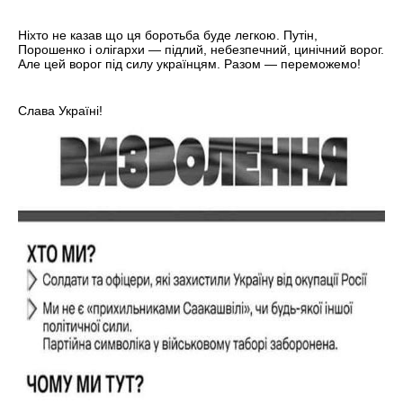
Ніхто не казав що ця боротьба буде легкою. Путiн,
Порошенко і олігархи — підлий, небезпечний, цинічний ворог.
Але цей ворог під силу українцям. Разом — переможемо!
Слава Україні!