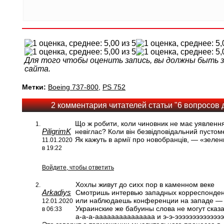
Для того чтобы оценить запись, вы должны быть
сайта.
Метки:
Boeing 737-800
,
PS 752
2 комментария читателей статьи "6 вопросов 
Що ж робити, коли чиновник не має уявлення 
PiligrimK
невіглас? Коли він безвідповідальний пустоме
Як кажуть в армії про новобранців, — «зелен
11.01.2020
в 19:22
Войдите, чтобы ответить
Хохлы живут до сихх пор в каменном веке
Arkadiys
Смотришь интервью западных корреспонде
или наблюдаешь конференции на западе — 
12.01.2020
Украинские же бабуины слова не могут сказа
в 06:33
а-а-а-ааааааааааааааа и э-э-ээээээээээээээ