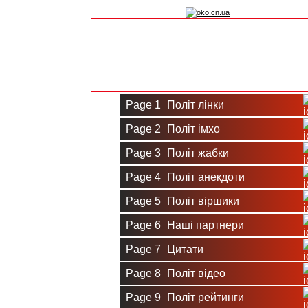
Вхід на сайт
Реєстрація
Page 1
Політ лінки
Page 2
Політ імхо
Page 3
Політ жабки
Page 4
Політ анекдоти
Page 5
Політ віршики
Page 6
Наші партнери
Page 7
Цитати
Page 8
Політ відео
Page 9
Політ рейтинги