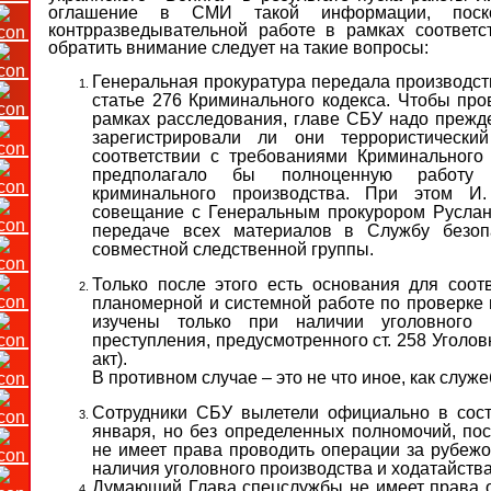
оглашение в СМИ такой информации, поско
контрразведывательной работе в рамках соответс
обратить внимание следует на такие вопросы:
Генеральная прокуратура передала производс
статье 276 Криминального кодекса. Чтобы пр
рамках расследования, главе СБУ надо прежде
зарегистрировали ли они террористическ
соответствии с требованиями Криминального 
предполагало бы полноценную работу 
криминального производства. При этом И.
совещание с Генеральным прокурором Русла
передаче всех материалов в Службу безопа
совместной следственной группы.
Только после этого есть основания для соот
планомерной и системной работе по проверке 
изучены только при наличии уголовного
преступления, предусмотренного ст. 258 Уголов
акт).
В противном случае – это не что иное, как служ
Сотрудники СБУ вылетели официально в сост
января, но без определенных полномочий, по
не имеет права проводить операции за рубежо
наличия уголовного производства и ходатайств
Думающий Глава спецслужбы не имеет права о