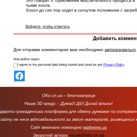
Это говорит о торможении мыслительного процесса в
тыкве хохла.
Хохол до сих пор ходит в согнутом положении с загре
Войдите, чтобы ответить
Добавить коммен
Для отправки комментария вам необходимо
авторизоваться
.
Или войти через:
I agree to my personal data being stored and used as per
Privacy Policy
OKo.cn.ua
– блогоматриця
Наше 3D кредо: -
Думай! Дій! Дихай вільно!
ідкрита громадянська платформа для обміну думками та спілкуван
 сайту не несе відповідальності за зміст матеріалів, розміщених
Сайт виконано командою
wptheme.us
Зворотній зв'язок:
kozak@oko.cn.ua