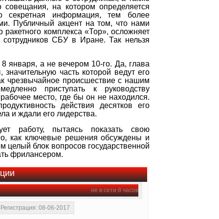
о совещания, на котором определяется
о секретная информация, тем более
и. Публичный акцент на том, что нами
 ракетного комплекса «Тор», осложняет
 сотрудников СБУ в Иране. Так нельзя
января, а не вечером 10-го. Да, глава
 значительную часть которой ведут его
как чрезвычайное происшествие с нашим
едленно приступать к руководству
рабочее место, где бы он не находился.
родуктивность действия десятков его
ла и ждали его лидерства.
ет работу, пытаясь показать свою
ого, как ключевые решения обсуждены и
нем целый блок вопросов государственной
ать фрилансером.
ации
не в сети 8 часов
Регистрация: 08-06-2017