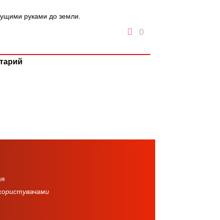
бущими руками до земли.
0
тарий
ня
 користувачами