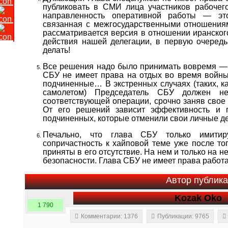
публиковать в СМИ лица участников рабочег
направленность оперативной работы — эт
связанная с межгосударственными отношениям
рассматривается версия в отношении иранского
действия нашей делегации, в первую очередь
делать!
Все решения надо было принимать вовремя — 8 
СБУ не имеет права на отдых во время войны,
подчиненные… В экстренных случаях (таких, 
самолетом) Председатель СБУ должен нем
соответствующей операции, срочно заняв свое 
От его решений зависит эффективность и п
подчиненных, которые отменили свои личные де
Печально, что глава СБУ только имитиру
сопричастность к хайповой теме уже после т
приняты в его отсутствие. На нем и только на 
безопасности. Глава СБУ не имеет права работ
Автор публик
Kozak Oko
1 790
Комментарии: 1376
Публикации: 9765