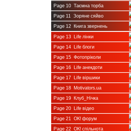
Page 10
Таємна торба
Page 11
Зоряне сяйво
Page 12
Книга звернень
Page 13
Life лінки
Page 14
Life блоги
Page 15
Фотопріколи
Page 16
Life анекдоти
Page 17
Life віршики
Page 18
Motivators.ua
Page 19
Клуб_Нічка
Page 20
Life відео
Page 21
ОК! форум
Page 22
ОК! спільнота