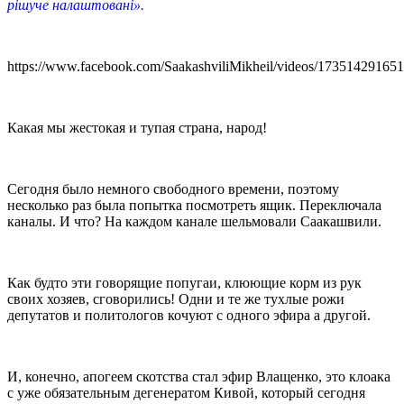
рішуче налаштовані».
https://www.facebook.com/SaakashviliMikheil/videos/17351429165
Какая мы жестокая и тупая страна, народ!
Сегодня было немного свободного времени, поэтому
несколько раз была попытка посмотреть ящик. Переключала
каналы. И что? На каждом канале шельмовали Саакашвили.
Как будто эти говорящие попугаи, клюющие корм из рук
своих хозяев, сговорились! Одни и те же тухлые рожи
депутатов и политологов кочуют с одного эфира а другой.
И, конечно, апогеем скотства стал эфир Влащенко, это клоака
с уже обязательным дегенератом Кивой, который сегодня