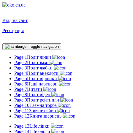
Вхід на сайт
Реєстрація
Toggle navigation
Page 1
Політ лінки
Page 2
Політ імхо
Page 3
Політ жабки
Page 4
Політ анекдоти
Page 5
Політ віршики
Page 6
Наші партнери
Page 7
Цитати
Page 8
Політ відео
Page 9
Політ рейтинги
Page 10
Таємна торба
Page 11
Зоряне сяйво
Page 12
Книга звернень
Page 13
Life лінки
Page 14
Life блоги