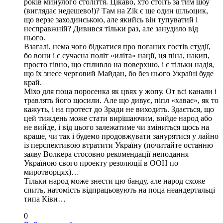
років минулого століття. Цікаво, хто стоїть за тим шоу
(виглядає недешево!)? Там на Zik є ще один шльоцик,
що верзе заходинською, але якийсь він тупуватий і
несправжній? Дивився тільки раз, але занудило від
нього.
Взагалі, нема чого бідкатися про поганих гостів студії,
бо вони і є сучасна політ «иліта» нації, ця піна, накип,
просто гівно, що спливло на поверхню, і є тільки надія,
що їх знесе черговий Майдан, бо без нього Україні буде
край.
Міхо для поца поросенка як цвях у жопу. От всі канали і
травлять його щосили. Але що дивує, піпл «хаває», як то
кажуть, і на протест до Зради не виходить. Здається, що
цей тиждень може стати вирішаючим, вийде народ або
не вийде, і від цього залежатиме чи зміниться щось на
краще, чи так і будемо продовжувати занурятися у лайно
із перспективою втратити Україну (почитайте останню
заяву Волкера стосовно рекомендації неподання
Україною свого проекту резолюції в ООН по
миротворцях)…
Тільки народ може знести цю банду, але народ схоже
спить, натомість відпрацьовують на поца неандертальці
типа Ківи…
0