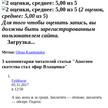
(
2
оценок,
среднее:
5,00
из 5
)
Для того чтобы оценить запись, вы
должны быть зарегистрированным
пользователем сайта.
Загрузка...
Метки:
Olena Ksantopulos
3 комментария читателей статьи "Апогеем
скотства стал эфир Влащенко"
Feldkurat
05.11.2017
в 12:50
А шо, вона ж за гроші. Заплатять — оближе, заплатять
— обсере. Гидота.