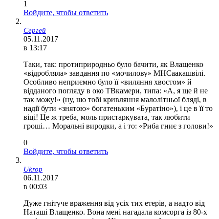
1
Войдите, чтобы ответить
Сергей
05.11.2017
в 13:17
Таки, так: протиприродньо було бачити, як Влащенко
«відробляла» завдання по «мочилову» МНСаакашвілі.
Особливо неприємно було її «виляння хвостом» й
відданого погляду в око ТВкамери, типа: «А, я ще й не
так можу!» (ну, шо тобі кривляння малолітньої бляді, в
надії бути «знятою» богатеньким «Буратіно»), і це в її то
віці! Це ж треба, моль пристаркувата, так любити
гроші… Моральні виродки, а і то: «Риба гниє з голови!»
0
Войдите, чтобы ответить
Ukrop
06.11.2017
в 00:03
Дуже гнітуче враження від усіх тих етерів, а надто від
Наташі Влащенко. Вона мені нагадала комсорга із 80-х