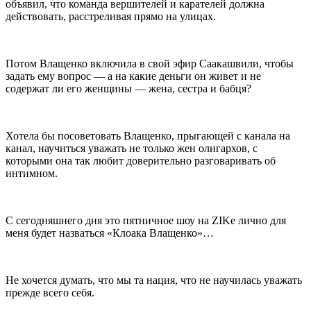
объявил, что команда вершителей и карателей должна
действовать, расстреливая прямо на улицах.
Потом Влащенко включила в свой эфир Саакашвили, чтобы
задать ему вопрос — а на какие деньги он живет и не
содержат ли его женщины — жена, сестра и бабця?
Хотела бы посоветовать Влащенко, прыгающей с канала на
канал, научиться уважать не только жен олигархов, с
которыми она так любит доверительно разговаривать об
интимном.
С сегодняшнего дня это пятничное шоу на ZIKе лично для
меня будет назваться «Клоака Влащенко»…
Не хочется думать, что мы та нация, что не научилась уважать
прежде всего себя.