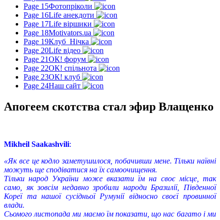
Page 15
Фотопріколи
Page 16
Life анекдоти
Page 17
Life віршики
Page 18
Motivators.ua
Page 19
Клуб_Нічка
Page 20
Life відео
Page 21
ОК! форум
Page 22
ОК! спільнота
Page 23
ОК! клуб
Page 24
Наш сайт
Апогеем скотства стал эфир Влащенко
Mikheil Saakashvili
:
«Як все це кодло заметушилося, побачивши мене. Тільки наївні
можуть ще сподіватися на їх самоочищення.
Тільки народ України може вказати їм на своє місце, так
само, як зовсім недавно зробили народи Бразилії, Південної
Кореї та нашої сусідньої Румунії відносно своєї провинної
влади.
Сьомого листопада ми маємо їм показати, що нас багато і ми