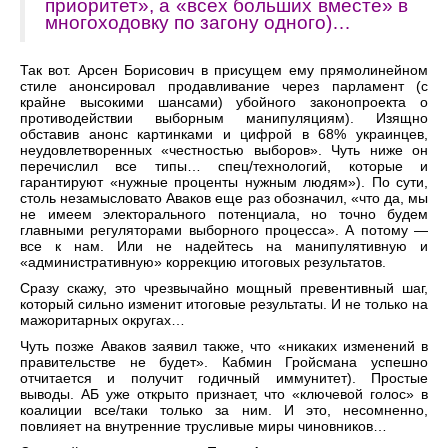
приоритет», а «всех больших вместе» в
многоходовку по загону одного)…
Так вот. Арсен Борисович в присущем ему прямолинейном
стиле анонсировал продавливание через парламент (с
крайне высокими шансами) убойного законопроекта о
противодействии выборным манипуляциям). Изящно
обставив анонс картинками и цифрой в 68% украинцев,
неудовлетворенных «честностью выборов». Чуть ниже он
перечислил все типы… спец/технологий, которые и
гарантируют «нужные проценты нужным людям»). По сути,
столь незамысловато Аваков еще раз обозначил, «что да, мы
не имеем электорального потенциала, но точно будем
главными регуляторами выборного процесса». А потому —
все к нам. Или не надейтесь на манипулятивную и
«административную» коррекцию итоговых результатов.
Сразу скажу, это чрезвычайно мощный превентивный шаг,
который сильно изменит итоговые результаты. И не только на
мажоритарных округах…
Чуть позже Аваков заявил также, что «никаких изменений в
правительстве не будет». Кабмин Гройсмана успешно
отчитается и получит годичный иммунитет). Простые
выводы. АБ уже открыто признает, что «ключевой голос» в
коалиции все/таки только за ним. И это, несомненно,
повлияет на внутренние трусливые миры чиновников…