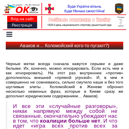
Вхід на сайт
Реєстрація
Toggle
navigation
Аваков и… Коломойский кого-то пугают?)
Черные метки всегда сначала кажутся серыми и даже
белыми. Их, конечно, можно игнорировать. Если есть чем и
как игнорировать). На этот раз внутреннее «против»
дополнилось внешней «прямой угрозой». И, в чем я
совершенно не сомневаюсь, сильно смутило наши и без того
шугливые элиты… Коломойский в Женеве обронил
несколько невинных фраз, которые в Киеве сразу же
дополнил юридическим содержанием… Аваков).
И все эти «случайные разговоры»,
никак напрямую между собой не
связанные, окончательно убеждают нас
в том, что
коалиции больше нет
. И что
идет «игра всех против всех за