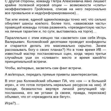
С другой стороны, команду Петра Алексеевича явно лишают
крайне полезной игровой опции — возможности «слить»
неэффективного Гройсмана, списав на него персонально
все провальное и недо/реформированное)…
Так или иначе, единой админ/команды точно нет, что сильно
обнуляет шансы кое/кого. Более того, «аваковская часть»
правящей команды готова разменять «президентскую часть»
на личные гарантии и, по сути, выставилась на торги)…
Параллельно с этим изящно так «засветил» сам себя Игорь
Валерьевич. Коломойский десятками проводит конфиденты
и старается делать это максимально скрытно. Зачем
рассказывать богу о своих планах?) Но в тоже время ИВ —
известный мастер постановочных сцен, когда через третьи
случайные уши он «сливает» место и время какой/то
принципиальной встречи.
Чтобы, во/первых, засветить сам факт встречи.
А во/вторых, передать прямые приветы заинтересантам.
В этот раз Коломойский объявил ПА, что «он — в большой
игре», и что готов потратить нереально ресурсов на нее). И
походя, безжалостно жертвуя личной репутацией vip-
посланника, его же устами (в своем, правда, пересказе)
объявил, что от «президента все бегут».
Игра?)…