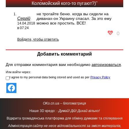
Коломойский кого-то пугают?)"
не трогайте беню. когда вы сидели на
Сергій
диванах-он Украину спасал. За это ему
можно все простить. ВСЕ!
14.04.2018
в 07:24
0
Войдите, чтобы ответить
Добавить комментарий
Для отправки комментария вам необходимо
авторизоваться
.
Или войти через:
I agree to my personal data being stored and used as per
Privacy Policy
OKo.cn.ua
– блогоматриця
Наше 3D кредо: -
Думай! Дій! Дихай вільно!
Відкрита громадянська платформа для обміну думками та спілкування
Адміністрація сайту не несе відповідальності за зміст матеріалів,