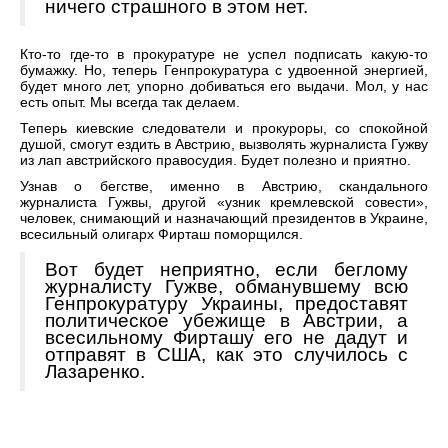
ничего страшного в этом нет.
Кто-то где-то в прокуратуре не успел подписать какую-то
бумажку. Но, теперь Генпрокуратура с удвоенной энергией,
будет много лет, упорно добиваться его выдачи. Мол, у нас
есть опыт. Мы всегда так делаем.
Теперь киевские следователи и прокуроры, со спокойной
душой, смогут ездить в Австрию, вызволять журналиста Гужву
из лап австрийского правосудия. Будет полезно и приятно.
Узнав о бегстве, именно в Австрию, скандального
журналиста Гужвы, другой «узник кремлевской совести»,
человек, снимающий и назначающий президентов в Украине,
всесильный олигарх Фирташ поморщился.
Вот будет неприятно, если беглому
журналисту Гужве, обманувшему всю
Генпрокуратуру Украины, предоставят
политическое убежище в Австрии, а
всесильному Фирташу его не дадут и
отправят в США, как это случилось с
Лазаренко.