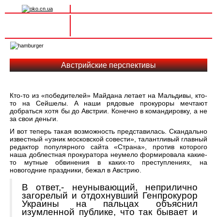
Вхід на сайт
Реєстрація
Toggle
navigation
Австрийские перспективы
Кто-то из «победителей» Майдана летает на Мальдивы, кто-
то на Сейшелы. А наши рядовые прокуроры мечтают
добраться хотя бы до Австрии. Конечно в командировку, а не
за свои деньги.
И вот теперь такая возможность представилась. Скандально
известный «узник московской совести», талантливый главный
редактор популярного сайта «Страна», против которого
наша доблестная прокуратора неумело формировала какие-
то мутные обвинения в каких-то преступлениях, на
новогодние праздники, бежал в Австрию.
В ответ,- неунывающий, неприлично
загорелый и отдохнувший Генпрокурор
Украины на пальцах объяснил
изумленной публике, что так бывает и