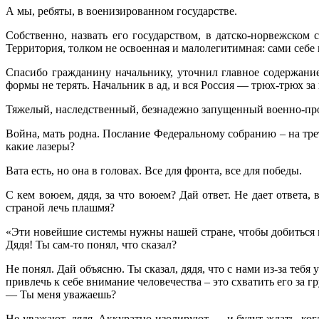
А мы, ребяты, в военизированном государстве.
Собственно, назвать его государством, в датско-норвежском 
Территория, толком не освоенная и малолегитимная: сами себе 
Спасибо гражданину начальнику, уточнил главное содержани
формы не терять. Начальник в ад, и вся Россия — трюх-трюх за
Тяжелый, наследственный, безнадежно запущенный военно-про
Война, мать родна. Послание Федеральному собранию – на тре
какие лазеры?
Вата есть, но она в головах. Все для фронта, все для победы.
С кем воюем, дядя, за что воюем? Дай ответ. Не дает ответа, 
страной лечь плашмя?
«Эти новейшие системы нужны нашей стране, чтобы добиться 
Дядя! Ты сам-то понял, что сказал?
Не понял. Дай объясню. Ты сказал, дядя, что с нами из-за теб
привлечь к себе внимание человечества – это схватить его за 
— Ты меня уважаешь?
Не уважают, дядя. Аккуратно изолируют — и будут ждать, ког