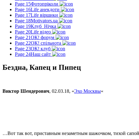
Page 15
Фотопріколи
Page 16
Life анекдоти
Page 17
Life віршики
Page 18
Motivators.ua
Page 19
Клуб_Нічка
Page 20
Life відео
Page 21
ОК! форум
Page 22
ОК! спільнота
Page 23
ОК! клуб
Page 24
Наш сайт
Бездна, Капец и Пипец
Виктор Шендерович
, 02.03.18, «
Эхо Москвы
«
…Вот так вот, приставным незаметным шажочком, тихой сапой, п