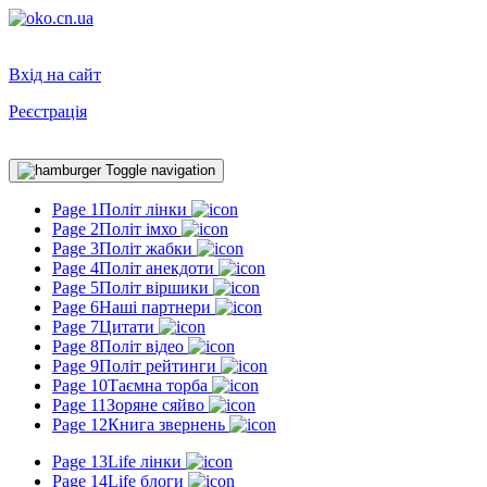
Вхід на сайт
Реєстрація
Toggle navigation
Page 1
Політ лінки
Page 2
Політ імхо
Page 3
Політ жабки
Page 4
Політ анекдоти
Page 5
Політ віршики
Page 6
Наші партнери
Page 7
Цитати
Page 8
Політ відео
Page 9
Політ рейтинги
Page 10
Таємна торба
Page 11
Зоряне сяйво
Page 12
Книга звернень
Page 13
Life лінки
Page 14
Life блоги