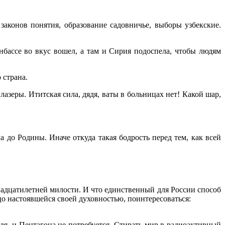
 законов понятия, образование садовничье, выборы узбекские.
бассе во вкус вошел, а там и Сирия подоспела, чтобы людям
 страна.
зеры. Ититская сила, дядя, ваты в больницах нет! Какой шар,
ла до Родины. Иначе откуда такая бодрость перед тем, как всей
емнадцатилетней милости. И что единственный для России cпособ
ицо настоявшейся своей духовностью, поинтересоваться:
дя, и Пентагона не потребуется. Стирать мир в радиоактивный