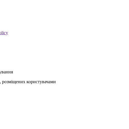
olicy
кування
ів, розміщених користувачами