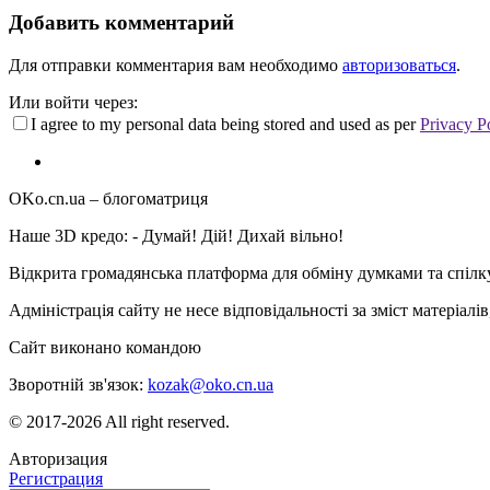
Добавить комментарий
Для отправки комментария вам необходимо
авторизоваться
.
Или войти через:
I agree to my personal data being stored and used as per
Privacy P
OKo.cn.ua
– блогоматриця
Наше 3D кредо: -
Думай! Дій! Дихай вільно!
Відкрита громадянська платформа для обміну думками та спіл
Адміністрація сайту не несе відповідальності за зміст матеріал
Сайт виконано командою
wptheme.us
Зворотній зв'язок:
kozak@oko.cn.ua
© 2017-2026 All right reserved.
Авторизация
Регистрация