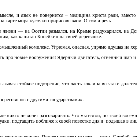
смысле, и язык не повернется – медицина христа ради, вместо
на карте мира кусочки пририсовываем. О том и речь.
е жизни — на Осетии размялся, на Крыме раздухарился, на Дон
 ним, как капитан Копейкин на своей деревяшке.
мышленный комплекс. Угрюмая, опасная, упрямо идущая на хер
ть про новые вооружения! Ядерный двигатель, огненный шар и ла
вызывая стойкое подозрение, что часть кокаина все-таки долете
переговоров с другими государствами».
я уже никто не хочет разговаривать. Что мы изгои, по твоей вос
грудки, подтащить поближе к своей повестке дня и, подышав в л
да откинем копыта. Причем сделаем мы это — сами. С тобой, дя