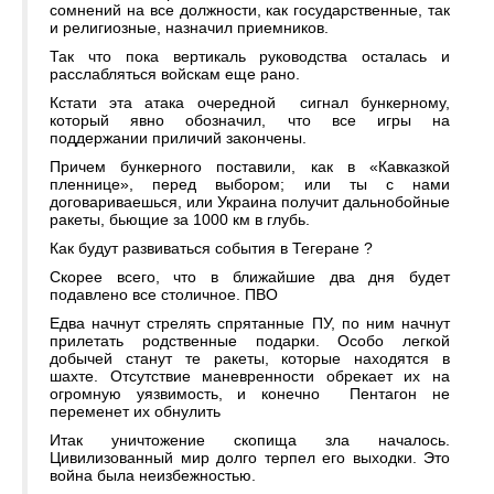
сомнений на все должности, как государственные, так
и религиозные, назначил приемников.
Так что пока вертикаль руководства осталась и
расслабляться войскам еще рано.
Кстати эта атака очередной сигнал бункерному,
который явно обозначил, что все игры на
поддержании приличий закончены.
Причем бункерного поставили, как в «Кавказкой
пленнице», перед выбором; или ты с нами
договариваешься, или Украина получит дальнобойные
ракеты, бьющие за 1000 км в глубь.
Как будут развиваться события в Тегеране ?
Скорее всего, что в ближайшие два дня будет
подавлено все столичное. ПВО
Едва начнут стрелять спрятанные ПУ, по ним начнут
прилетать родственные подарки. Особо легкой
добычей станут те ракеты, которые находятся в
шахте. Отсутствие маневренности обрекает их на
огромную уязвимость, и конечно Пентагон не
переменет их обнулить
Итак уничтожение скопища зла началось.
Цивилизованный мир долго терпел его выходки. Это
война была неизбежностью.