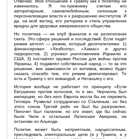
Отвечаю. Моё отношение к Трампу как к политику не
изменилось. Я по-прежнему считаю его
авторитарным, самовлюблённым, склонным к
персонализации власти и к разрушению институтов. И
да, на мой взгляд, его риторика и стиль управления
вредны для здоровья американского общества.
Но политика — не клуб фанатов и не религиозная
секта. Это сфера решений и последствий. Если падёт
режим аятолл — режим, который десятилетиями: 1)
финансировал «Хезболлу», «Хамас» и других
террористов, 2) угрожал уничтожением Израилю и
США, 3) поставлял оружие России для войны против
Украины, 4) подавлял собственный народ — то за это
решение, вне зависимости от мотивов, можно будет
сказать спасибо тем, кто режим демонтировал. То
есть и Трампу с его командой, и Нетаньягу с его.
История вообще не работает по принципу «Если
Евтушенко против колхозов, то я за». Черчилль был
имперцем, но без него Европа могла бы не пережить
Гитлера. Рузвельт сотрудничал со Сталиным, но без
этого союза Третий рейх не был бы разгромлен.
Пиночет был палачом, но кто знает, где бы сейчас
были Чили и остальная Латинская Америка, не
останови он Альенде.
Политик может быть неприятным, нарциссичным,
преследовать электоральные цели (и у Трампа, и у