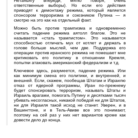
Нетаньягу впереди, мягко говоря, очень
ответственные выборы). Но если его действия
приводят к демонтажу режима, который является
спонсором терроризма и союзником Путина — я
смотрю на это как на отдельный факт.
Можно быть против трампизма и одновременно
считать падение режима аятолл благом. Это не
называется «стать трампистом». Это называется
способностью отличать мух от котлет и держать в
голове больше мыслей, чем две. Поддержка его
операции против иранского режима не помешает мне
критиковать его политику в отношении Кремля,
попытки атаковать американский федерализм и т.д.
Ключевое здесь, разумеется, падение режима. Или
как минимум смена его политики, и внутренней, и
внешней. Если, скажем, пообещав Штатам и Израилю
отказ от ядерной программы, Иран по-прежнему
будет спонсировать терроризм, называть Штаты и
Израиль врагами, помогать Путину и десятками тысяч
убивать несогласных, никакой победой ни для Штатов,
ни для Израиля такой исход не станет. Уверен, и в
Вашингтоне, и в Тель-Авиве все это понимают,
поэтому на сей раз у них нет вариантов кроме как
довести дело до конца.