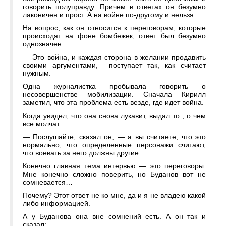
говорить полуправду. Причем в ответах он безумно
лаконичен и прост. А на войне по-другому и нельзя.
На вопрос, как он относится к переговорам, которые
происходят на фоне бомбежек, ответ был безумно
однозначен.
— Это война, и каждая сторона в желании продавить
своими аргументами, поступает так, как считает
нужным.
Одна журналистка пробывала говорить о
несовершенстве мобилизации. Сначала Кирилл
заметил, что эта проблема есть везде, где идет война.
Когда увидел, что она снова лукавит, выдал то , о чем
все молчат
— Послушайте, сказал он, — а вы считаете, что это
нормально, что определенные персонажи считают,
что воевать за него должны другие.
Конечно главная тема интервью — это переговоры.
Мне конечно сложно поверить, но Буданов вот не
сомневается…
Почему? Этот ответ не ко мне, да и я не владею какой
либо информацией.
А у Буданова она вне сомнений есть. А он так и
сказал: