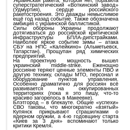
Украинская ракета, которой нет, поразила
суперстратегический «Воткинский завод»
(Удмуртия), сердце российского
ракетостроения. Это дважды немыслимое
ещё год назад событие. Также обозначена
амбиция с украинской баллистикой.
Силы обороны Украины продолжают
дотягиваться до российской критической
инфраструктуры БПЛА-дипстрайками.
Наиболее яркое событие зимы – атака
СБУ на НПС «Калейкино» (Альметьевск,
Татарстан). Прощупан ряд химических
предприятий.
На проектную мощность вышел
украинский middle-strike. Еженощно
россияне теряют ценные элементы ПВО и
другую технику, склады МТО, персонал и
оборудование пунктов управления.
Особенно драматично для россиян всё
развивается на оккупированных
территориях (пока я это пишу, что-то
красиво загорелось в Макеевке).
Блэтгород – в блекауте. Общие «успехи»
СВО таковы, что многократно «взятый»
Купянск прикрывают страшилками о
ядерном оружии, а 4-ю годовщину старта
«Киев за 3 дня» вспоминают только
критики Кремля.