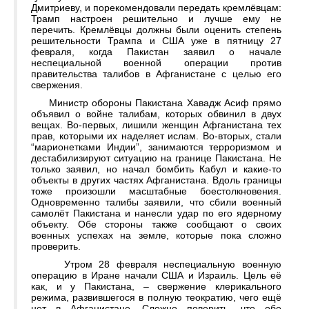
Дмитриеву, и порекомендовали передать кремлёвцам:
Трамп настроен решительно и лучше ему не
перечить. Кремлёвцы должны были оценить степень
решительности Трампа и США уже в пятницу 27
февраля, когда Пакистан заявил о начале
неспециальной военной операции против
правительства талибов в Афганистане с целью его
свержения.
Министр обороны Пакистана Хавадж Асиф прямо
объявил о войне талибам, которых обвинил в двух
вещах. Во-первых, лишили женщин Афганистана тех
прав, которыми их наделяет ислам. Во-вторых, стали
“марионетками Индии”, занимаются терроризмом и
дестабилизируют ситуацию на границе Пакистана. Не
только заявил, но начал бомбить Кабул и какие-то
объекты в других частях Афганистана. Вдоль границы
тоже произошли масштабные боестолкновения.
Одновременно талибы заявили, что сбили военный
самолёт Пакистана и нанесли удар по его ядерному
объекту. Обе стороны также сообщают о своих
военных успехах на земле, которые пока сложно
проверить.
Утром 28 февраля неспециальную военную
операцию в Иране начали США и Израиль. Цель её
как, и у Пакистана, – свержение клерикального
режима, развившегося в полную теократию, чего ещё
нет в Афганистане. Сложно поверить, что обе