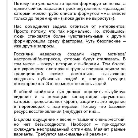
Потому что уже какое-то время формируется почва, а
прямо сейчас нарастает риск внутреннего «развода»,
который можно грубо описать формулой «мы вместе
только до перемирия» («пока дети не вырастут»).
Нас объединяет задача отбиться от интервентов.
Просто потому, что так нормально. Но, отбившись,
люди становятся более чувствительными к другим
формирующим среду факторам. Чуть безопаснее –
уже другие запросы.
Россияне наверняка создали карту мотивов/
настроений/интересов, которые будут сталкивать. В
том числе – вокруг истории с выборами. Тем более,
что украинские олигархи и группы влияния начали по
традиционной схеме достаточно вызывающе
создавать публичных людей и «лица» будущих
политпроектов. Это не может не злить людей.
К общей стойкости тыл должен породить «глубину»
видения и с помощью конвертации аргументов,
которые предоставляет фронт, защитить это видение
в переговорах с партнёрами. Потому что базовый
ресурс восстановления (не)будет от них…
В целом ощущение к весне – тайминг очень жёсткий,
но нет безысходности. Наоборот – приходится
охлаждать неоправданный оптимизм. Маячат разные
варианты. Требуется максимальный реализм.