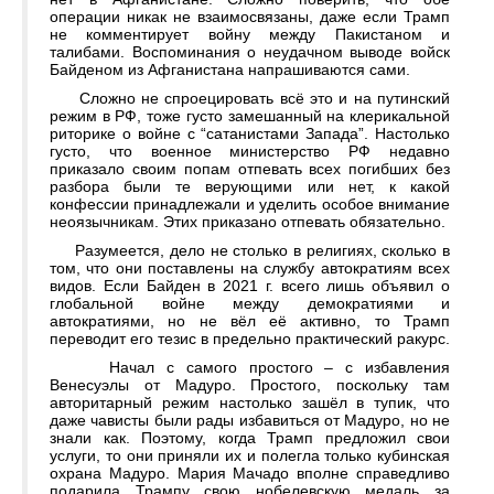
операции никак не взаимосвязаны, даже если Трамп
не комментирует войну между Пакистаном и
талибами. Воспоминания о неудачном выводе войск
Байденом из Афганистана напрашиваются сами.
Сложно не спроецировать всё это и на путинский
режим в РФ, тоже густо замешанный на клерикальной
риторике о войне с “сатанистами Запада”. Настолько
густо, что военное министерство РФ недавно
приказало своим попам отпевать всех погибших без
разбора были те верующими или нет, к какой
конфессии принадлежали и уделить особое внимание
неоязычникам. Этих приказано отпевать обязательно.
Разумеется, дело не столько в религиях, сколько в
том, что они поставлены на службу автократиям всех
видов. Если Байден в 2021 г. всего лишь объявил о
глобальной войне между демократиями и
автократиями, но не вёл её активно, то Трамп
переводит его тезис в предельно практический ракурс.
Начал с самого простого – с избавления
Венесуэлы от Мадуро. Простого, поскольку там
авторитарный режим настолько зашёл в тупик, что
даже чависты были рады избавиться от Мадуро, но не
знали как. Поэтому, когда Трамп предложил свои
услуги, то они приняли их и полегла только кубинская
охрана Мадуро. Мария Мачадо вполне справедливо
подарила Трампу свою нобелевскую медаль за