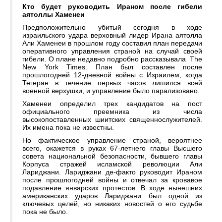
Кто будет руководить Ираном после гибели
аятоллы Хаменеи
Предположительно убитый сегодня в ходе
израильского удара верховный лидер Ирана аятолла
Али Хаменеи в прошлом году составил план передачи
оперативного управления страной на случай своей
гибели. О плане недавно подробно рассказывала The
New York Times. План был составлен после
прошлогодней 12-дневной войны с Израилем, когда
Тегеран в течение первых часов лишился всей
военной верхушки, и управление было парализовано.
Хаменеи определил трех кандидатов на пост
официального преемника из числа
высокопоставленных шиитских священнослужителей.
Их имена пока не известны.
Но фактическое управление страной, вероятнее
всего, окажется в руках 67-летнего главы Высшего
совета национальной безопасности, бывшего главы
Корпуса стражей исламской революции Али
Лариджани. Лариджани де-факто руководит Ираном
после прошлогодней войны и отвечал за кровавое
подавление январских протестов. В ходе нынешних
американских ударов Лариджани был одной из
ключевых целей, но никаких новостей о его судьбе
пока не было.