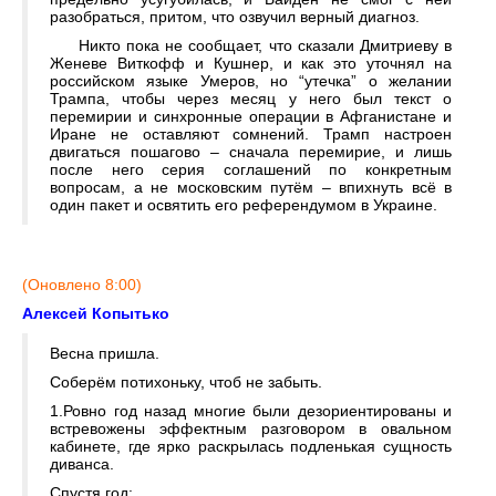
разобраться, притом, что озвучил верный диагноз.
Никто пока не сообщает, что сказали Дмитриеву в
Женеве Виткофф и Кушнер, и как это уточнял на
российском языке Умеров, но “утечка” о желании
Трампа, чтобы через месяц у него был текст о
перемирии и синхронные операции в Афганистане и
Иране не оставляют сомнений. Трамп настроен
двигаться пошагово – сначала перемирие, и лишь
после него серия соглашений по конкретным
вопросам, а не московским путём – впихнуть всё в
один пакет и освятить его референдумом в Украине.
(Оновлено 8:00)
Алексей Копытько
Весна пришла.
Соберём потихоньку, чтоб не забыть.
1.Ровно год назад многие были дезориентированы и
встревожены эффектным разговором в овальном
кабинете, где ярко раскрылась подленькая сущность
диванса.
Спустя год: