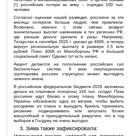
(!) российские потери за зиму – порядка 100 тыс.
человек.
Согласно оценкам нашей разведки, россияне за эти
месяцы потеряли больше людей, чем привлекли.
Возможно, именно с этим связан возврат
значительных выплат наёмникам в тех регионах РФ,
где раньше деньги урезали в разы. Например,
Татарстан в сентябре 2025 г. урезал до 400К, а теперь
вернул региональную выплату в размере 2,5 млн
рублей. Плюс 400К от Минобороны РФ и большой
социальный пакет. Однако тут есть нюанс.
Акцент делается на пополнение российских сил
беспилотных систем. К маю оккупационная
группировка россиян структурно может выглядеть
немного иначе.
В российском федеральном бюджете-2026 заложены
деньги на плановые похороны 160 тыс. солдат. Пока
россияне идут близко к этому плану. Минобороны
Украины обозначило одну из метрик, чтобы выбить
росармию из плана и вынудить Кремль принимать
решение: подмораживать или запускать более
масштабный и принудительный рекрутинг, что в год
выборов в Госдуму не очень выгодно.
Зима также зафиксировала: