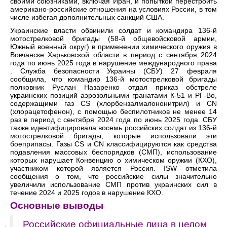
своими союзниками, включая Иран, и попыткой перестроить
американо-российские отношения на условиях России, в том
числе избегая дополнительных санкций США.
Украинские власти обвинили солдат и командира 136-й
мотострелковой бригады (58-й общевойсковой армии,
Южный военный округ) в применении химического оружия в
Вовчанске Харьковской области в период с сентября 2024
года по июнь 2025 года в нарушение международного права
. Служба безопасности Украины (СБУ) 27 февраля
сообщила, что командир 136-й мотострелковой бригады
полковник Руслан Назаренко отдал приказ обстреле
украинских позиций аэрозольными гранатами К-51 и РГ-Во,
содержащими газ CS (хлорбензалмалононитрил) и CN
(хлорацетофенон), с помощью беспилотников не менее 14
раз в период с сентября 2024 года по июнь 2025 года. СБУ
также идентифицировала восемь российских солдат из 136-й
мотострелковой бригады, которые использовали эти
боеприпасы. Газы CS и CN классифицируются как средства
подавления массовых беспорядков (СМП), использование
которых нарушает Конвенцию о химическом оружии (КХО),
участником которой является Россия. ISW отметила
сообщения о том, что российские силы значительно
увеличили использование СМП против украинских сил в
течение 2024 и 2025 годов в нарушение КХО.
Основные выводы
Российские официальные лица в целом