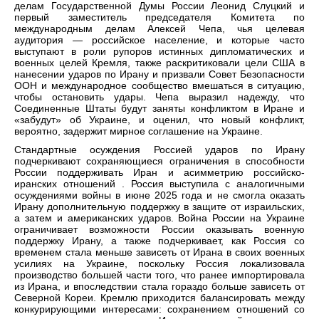
делам Государственной Думы России Леонид Слуцкий и
первый заместитель председателя Комитета по
международным делам Алексей Чепа, чья целевая
аудитория — российское население, и которые часто
выступают в роли рупоров истинных дипломатических и
военных целей Кремля, также раскритиковали цели США в
нанесении ударов по Ирану и призвали Совет Безопасности
ООН и международное сообщество вмешаться в ситуацию,
чтобы остановить удары. Чепа выразил надежду, что
Соединенные Штаты будут заняты конфликтом в Иране и
«забудут» об Украине, и оценил, что новый конфликт,
вероятно, задержит мирное соглашение на Украине.
Стандартные осуждения Россией ударов по Ирану
подчеркивают сохраняющиеся ограничения в способности
России поддерживать Иран и асимметрию российско-
иранских отношений . Россия выступила с аналогичными
осуждениями войны в июне 2025 года и не смогла оказать
Ирану дополнительную поддержку в защите от израильских,
а затем и американских ударов. Война России на Украине
ограничивает возможности России оказывать военную
поддержку Ирану, а также подчеркивает, как Россия со
временем стала меньше зависеть от Ирана в своих военных
усилиях на Украине, поскольку Россия локализовала
производство большей части того, что ранее импортировала
из Ирана, и впоследствии стала гораздо больше зависеть от
Северной Кореи. Кремлю приходится балансировать между
конкурирующими интересами: сохранением отношений со