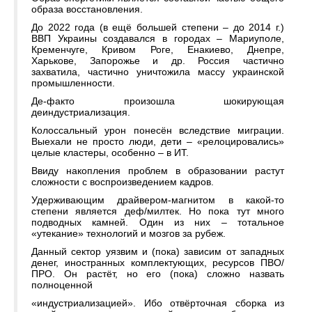
образа восстановления.
До 2022 года (в ещё большей степени – до 2014 г.)
ВВП Украины создавался в городах – Мариуполе,
Кременчуге, Кривом Роге, Енакиево, Днепре,
Харькове, Запорожье и др. Россия частично
захватила, частично уничтожила массу украинской
промышленности.
Де-факто произошла шокирующая
деиндустриализация.
Колоссальный урон понесён вследствие миграции.
Выехали не просто люди, дети – «релоцировались»
целые кластеры, особенно – в ИТ.
Ввиду накопления проблем в образовании растут
сложности с воспроизведением кадров.
Удерживающим драйвером-магнитом в какой-то
степени является деф/милтек. Но пока тут много
подводных камней. Один из них – тотальное
«утекание» технологий и мозгов за рубеж.
Данный сектор уязвим и (пока) зависим от западных
денег, иностранных комплектующих, ресурсов ПВО/
ПРО. Он растёт, но его (пока) сложно назвать
полноценной
«индустриализацией». Ибо отвёрточная сборка из