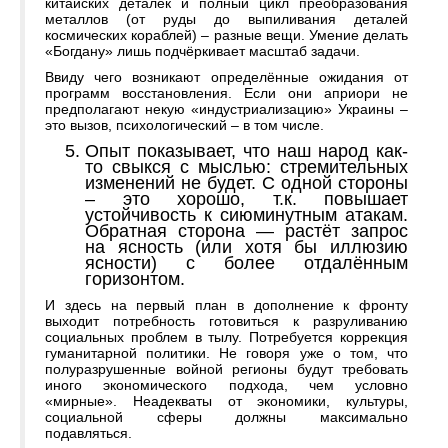
китайских деталек и полный цикл преобразования
металлов (от руды до выпиливания деталей
космических кораблей) – разные вещи. Умение делать
«Богдану» лишь подчёркивает масштаб задачи.
Ввиду чего возникают определённые ожидания от
программ восстановления. Если они априори не
предполагают некую «индустриализацию» Украины –
это вызов, психологический – в том числе.
Опыт показывает, что наш народ как-
то свыкся с мыслью: стремительных
изменений не будет. С одной стороны
– это хорошо, т.к. повышает
устойчивость к сиюминутным атакам.
Обратная сторона — растёт запрос
на ясность (или хотя бы иллюзию
ясности) с более отдалённым
горизонтом.
И здесь на первый план в дополнение к фронту
выходит потребность готовиться к разруливанию
социальных проблем в тылу. Потребуется коррекция
гуманитарной политики. Не говоря уже о том, что
полуразрушенные войной регионы будут требовать
иного экономического подхода, чем условно
«мирные». Неадекваты от экономики, культуры,
социальной сферы должны максимально
подавляться.