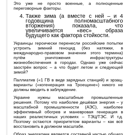
Это уже не просто военные, а полноценные
переговорные факторы.
Также зима (а вместе с ней – и 4
годовщина полномасштабного
вторжения) показала, что
увеличивается «вес» образа
будущего как фактора стойкости.
Украинцы героически перенесли российские попытки
устроить зимний геноцид (без натяжки, в
международно-правовом значении этого термина)
путём уничтожения инфраструктуры
жизнеобеспечения в городах. Однако уже сейчас
заострён вопрос – а что будет летом и следующей
зимой?
Паллиатив («1 ГВ в виде зарядных станций) и эрзац-
варианты («когенерация на Троещине») никого не
должны вводить в заблуждение.
Украине нужны масштабные промышленные
решения. Потому что наиболее дешёвая энергия – у
масштабной промышленности (АЭС), наиболее
эффективный обогрев и маневровая генерация в
наших реалистичных условиях – ТЭЦ/ТЭС. И т.д.
Поэтому остаются приоритетом варианты – как всё
восстановить в должном масштабе.
Образ энергетики является составной частью общего