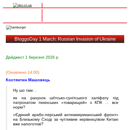
Вхід на сайт
Реєстрація
Toggle
navigation
BloggoDay 1 March: Russian Invasion of Ukraine
Дайджест 1 березня 2026 р
(Оновлено 14:00)
Костянтин Машовець
Ну шо там…
як на рахунок шіїтсько-сунітського халіфату під
патронатом пекінських «товарищей» з КПК … все
норм?
«Єдиний арабо-перський антиамериканський фронт»
на Близькому Сході за чутливим керівництвом Китаю
вже напоготові?