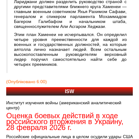
Лариджани должен разделить руководство страной с
другими представителями ближнего круга Хаменеи —
главным военным советником Яхья Рахимом Сафави,
генералом и спикером парламента Мохаммадом
Багером Галибафом и начальником штаба,
священнослужителем Али Асгаром Хеджази.
Этим план Хаменеи не исчерпывался. Он определил
четыре уровня преемственности для каждой из
военных и государственных должностей, на которые
аятолла лично назначает людей. Всем остальным
высокопоставленным руководителям верховный
лидер поручил самостоятельно найти себе до
четырех преемников.
(Опубліковано 6:00)
ISW
Институт изучения войны (американский аналитический
центр)
Оценка боевых действий в ходе
российского вторжения в Украину,
28 февраля 2026 г.
Российские официальные лица в целом осудили удары США