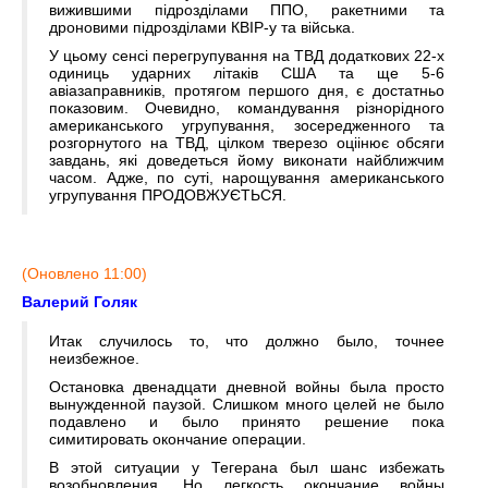
вижившими підрозділами ППО, ракетними та
дроновими підрозділами КВІР-у та війська.
У цьому сенсі перегрупування на ТВД додаткових 22-х
одиниць ударних літаків США та ще 5-6
авіазаправників, протягом першого дня, є достатньо
показовим. Очевидно, командування різнорідного
американського угрупування, зосередженного та
розгорнутого на ТВД, цілком тверезо оціінює обсяги
завдань, які доведеться йому виконати найближчим
часом. Адже, по суті, нарощування американського
угрупування ПРОДОВЖУЄТЬСЯ.
(Оновлено 11:00)
Валерий Голяк
Итак случилось то, что должно было, точнее
неизбежное.
Остановка двенадцати дневной войны была просто
вынужденной паузой. Слишком много целей не было
подавлено и было принято решение пока
симитировать окончание операции.
В этой ситуации у Тегерана был шанс избежать
возобновления. Но легкость окончание войны