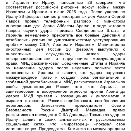
и Израиля по Ирану, нанесенные 28 февраля, что
соответствует российской риторике вокруг войны между
Израилем и Ираном в июне 2025 года. После ударов по
Ирану 28 февраля министр иностранных дел России Сергей
Лавров провел телефонный разговор с министром
иностранных дел Ирана Аббасом Арагчи, в ходе которого
Лавров осудил удары, призвав Соединенные Штаты и
Израиль немедленно прекратить все боевые действия и
возобновить усилия по дипломатическому урегулированию
проблем между США, Ираном и Израилем. Министерство
иностранных дел России 28 февраля выступило с
аналогичным осуждением, назвав удары
неспровоцированными и нарушением международного
права. МИД раскритиковал Соединенные Штаты и Израиль
за нанесение ударов после недавних попыток вести
переговоры с Ираном и заявил, что удары нарушают
международное право и создают риск региональной и
глобальной дестабилизации. МИД раскритиковал Израиль за
якобы демонстрацию России того, что Израиль не
заинтересован в вооруженной агрессии против Ирана до
ударов. МИД призвал к возвращению к дипломатии и
выразил готовность России содействовать возобновлению
переговоров. Заместитель председателя Совета
Безопасности России Дмитрий Медведев прямо
раскритиковал президента США Дональда Трампа за удар по
Ирану, заявив в своих англоязычных и русскоязычных
социальных сетях, что «миротворец» «показал свое
истинное лицо». Председатель Комитета по международным