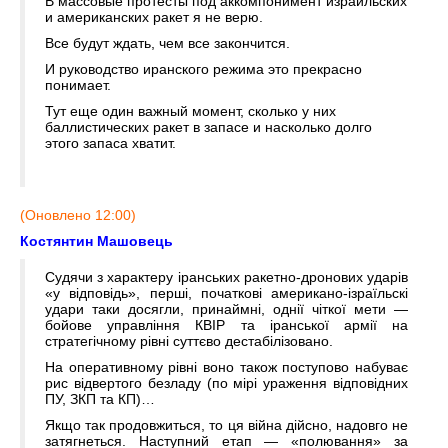
В массовые протесты под аккомпонимент израильских
и американских ракет я не верю.
Все будут ждать, чем все закончится.
И руководство иранского режима это прекрасно
понимает.
Тут еще один важный момент, сколько у них
баллистических ракет в запасе и насколько долго
этого запаса хватит.
(Оновлено 12:00)
Костянтин Машовець
Судячи з характеру іранських ракетно-дронових ударів
«у відповідь», перші, початкові американо-ізраїльскі
удари таки досягли, принаймні, однії чіткої мети —
бойове управління КВІР та іранської армії на
стратегічному рівні суттєво дестабілізовано.
На оперативному рівні воно також поступово набуває
рис відвертого безладу (по мірі ураження відповідних
ПУ, ЗКП та КП)…
Якщо так продовжиться, то ця війна дійсно, надовго не
затягнеться. Наступний етап — «полювання» за