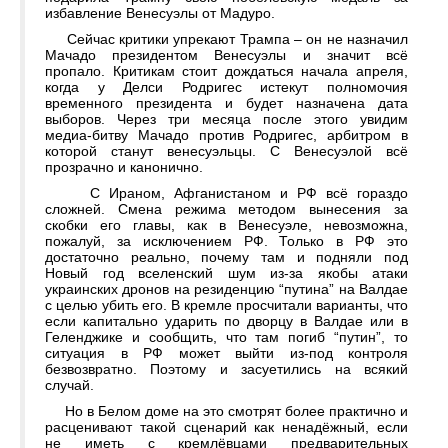
избавление Венесуэлы от Мадуро.
Сейчас критики упрекают Трампа – он не назначил
Мачадо президентом Венесуэлы и значит всё
пропало. Критикам стоит дождаться начала апреля,
когда у Делси Родригес истекут полномочия
временного президента и будет назначена дата
выборов. Через три месяца после этого увидим
медиа-битву Мачадо против Родригес, арбитром в
которой станут венесуэльцы. С Венесуэлой всё
прозрачно и канонично.
С Ираном, Афганистаном и РФ всё гораздо
сложней. Смена режима методом вынесения за
скобки его главы, как в Венесуэле, невозможна,
пожалуй, за исключением РФ. Только в РФ это
достаточно реально, почему там и подняли под
Новый год вселенский шум из-за якобы атаки
украинских дронов на резиденцию “путина” на Валдае
с целью убить его. В кремле просчитали варианты, что
если капитально ударить по дворцу в Валдае или в
Геленджике и сообщить, что там погиб “путин”, то
ситуация в РФ может выйти из-под контроля
безвозвратно. Поэтому и засуетились на всякий
случай.
Но в Белом доме на это смотрят более практично и
расценивают такой сценарий как ненадёжный, если
не иметь с кремлёвцами предварительных