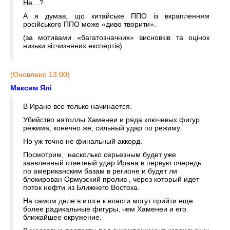
Не…?
А я думав, що китайське ППО із вкрапленням
російського ППО може «диво творити».
(за мотивами «багатозначних» висновків та оцінок
низьки вітчизняних експертів)
(Оновлено 13:00)
Максим Ялі
В Иране все только начинается.
Убийство аятоллы Хаменеи и ряда ключевых фигур
режима, конечно же, сильный удар по режиму.
Но уж точно не финальный аккорд.
Посмотрим, насколько серьезным будет уже
заявленный ответный удар Ирана в первую очередь
по американским базам в регионе и будет ли
блокирован Ормузский пролив , через который идет
поток нефти из Ближнего Востока.
На самом деле в итоге к власти могут прийти еще
более радикальные фигуры, чем Хаменеи и его
ближайшее окружение.