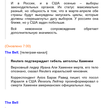
И в России, и в США осенью – выборы
законодательных органов. Их статус максимально
разный, но общность в том, что в марте-апреле обе
страны будут вынуждены запускать циклы, которые
должны «перешагнуть» дату выборов. У россиян она
ближе, но у США задач побольше.
Всё невоенное сопровождение обретает
дополнительную значимость.
(Оновлено 7:00)
The Bell
, [телеграм-канал]
Reuters подтверждает гибель аятоллы Хаменеи
Верховный лидер Ирана Али Хаменеи мертв, его тело
опознано, сказал Reuters израильский чиновник.
Корреспондент Axios Барак Равид пишет, что посол
Израиля в США Йехиэль Лейтер проинформировал о
смерти Хаменеи американских официальных лиц.
The Bell