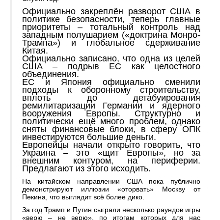
Официально закреплён разворот США в
политике безопасности, теперь главные
приоритеты – тотальный контроль над
западным полушарием («доктрина Монро-
Трампа») и глобальное сдерживание
Китая.
Официально записано, что одна из целей
США – подрыв ЕС как целостного
объединения.
ЕС и Япония официально сменили
подходы к оборонному строительству,
вплоть до детабуирования
ремилитаризации Германии и ядерного
вооружения Европы. Структурно и
политически ещё много проблем, однако
сняты финансовые блоки, в сферу ОПК
инвестируются большие деньги.
Европейцы начали открыто говорить, что
Украина – это «щит Европы», но за
внешним контуром, на периферии.
Предлагают из этого исходить.
На китайском направлении США пока публично
демонстрируют иллюзии «оторвать» Москву от
Пекина, что выглядит всё более дико.
За год Трамп и Путин сыграли несколько раундов игры
«верю – не верю», по итогам которых для нас