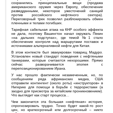
сохранились принципиальные вещи (продажа
американского оружия через Европу, обеспечение
разведданными, некоторое ужесточений санкций
против российского нефтяного сектора).
Переговорный трек позволил разблокировать обмен
пленными и телами погибших.
Тарифная сабельная атака на КНР особого эффекта
не дала, поэтому Вашингтон начал окружать Пекин
«на дальних подступах», где темой №1 стало
обеспечение контроля над маршрутами поставок и
источниками альтернативной нефти для Китая.
В этом контексте был эвакуирован товарищ Мадуро.
Установлен новый стандарт поведения с нефтяными
танкерами, которые считаются нехорошими. Прямо
сейчас разворачивается эпопея с
перепозиционированием Ирана.
У нас прошло фактически незамеченным, но, по
сообщениям ряда африканских медиа, США
отправили контингент (около роты) «инструкторов» в
Нигерию для помощи в борьбе с террористами (а
заодно для присмотра за китайским проникновением).
Что выглядит как старт процесса…
Чем закончится эта большая «нефтяная» история,
спрогнозировать трудно. Точно будет какой-то рост
цен, но краткосрочный или долгосрочный – никто