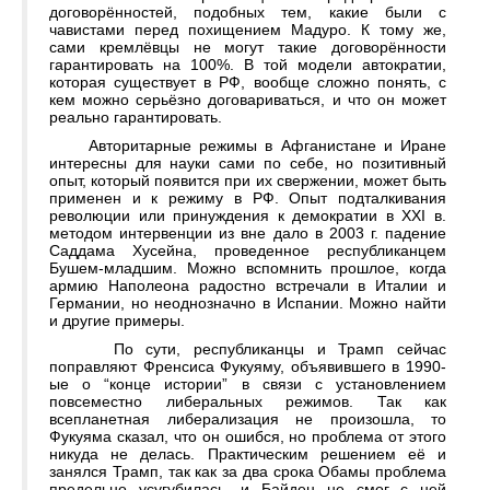
договорённостей, подобных тем, какие были с
чавистами перед похищением Мадуро. К тому же,
сами кремлёвцы не могут такие договорённости
гарантировать на 100%. В той модели автократии,
которая существует в РФ, вообще сложно понять, с
кем можно серьёзно договариваться, и что он может
реально гарантировать.
Авторитарные режимы в Афганистане и Иране
интересны для науки сами по себе, но позитивный
опыт, который появится при их свержении, может быть
применен и к режиму в РФ. Опыт подталкивания
революции или принуждения к демократии в ХХІ в.
методом интервенции из вне дало в 2003 г. падение
Саддама Хусейна, проведенное республиканцем
Бушем-младшим. Можно вспомнить прошлое, когда
армию Наполеона радостно встречали в Италии и
Германии, но неоднозначно в Испании. Можно найти
и другие примеры.
По сути, республиканцы и Трамп сейчас
поправляют Френсиса Фукуяму, объявившего в 1990-
ые о “конце истории” в связи с установлением
повсеместно либеральных режимов. Так как
всепланетная либерализация не произошла, то
Фукуяма сказал, что он ошибся, но проблема от этого
никуда не делась. Практическим решением её и
занялся Трамп, так как за два срока Обамы проблема
предельно усугубилась, и Байден не смог с ней