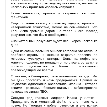
вскружило голову и руководству показалось, что после
нескольких прилетов Израиль испугался.
Какая наивность, причем у свирепых жестоких,
фанатиков.
Судя по нанесенному количеству ударов, причем с
невероятной точностью, можно не сомневаться, что
Тель Авив времени даром не терял и его Моссад
разузнал все, что было необходимо.
Окончательный результат будет ясен через несколько
дней.
Одна из самых больших ошибок Тегерана это атака на
арабские страны и конечно закрытие пролива, по
которому курсируют танкеры. Цены на нефть это
конечно подымет, но ненадолго, но страна остается в
полном одиночестве в битве с изначально
превосходящем ее врагом.
О москве, о бункерном, речь изначально не идет. Им
бы день простоять и ночь продержаться. Причем их
неучастие однозначно обеспечила Украина , которая
своими ракетами, беспилотниками , заблокировала
помощь по линии ПВО.
Сегодня ряд главных лидеров Ирана уничтожен.
Правда это или желанный фейк, станет ясно чуть
позже. Но Тегеран к войне готовился и вне всяких