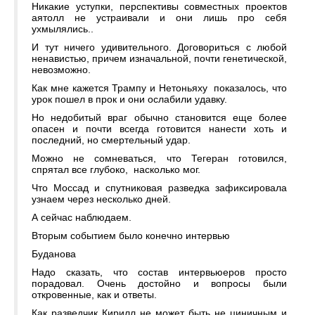
Никакие уступки, перспективы совместных проектов
аятолл не устраивали и они лишь про себя
ухмылялись..
И тут ничего удивительного. Договориться с любой
ненавистью, причем изначальной, почти генетической,
невозможно.
Как мне кажется Трампу и Нетоньяху показалось, что
урок пошел в прок и они ослабили удавку.
Но недобитый враг обычно становится еще более
опасен и почти всегда готовится нанести хоть и
последний, но смертельный удар.
Можно не сомневаться, что Тегеран готовился,
спрятал все глубоко, насколько мог.
Что Моссад и спутниковая разведка зафиксировала
узнаем через несколько дней.
А сейчас наблюдаем.
Вторым событием было конечно интервью
Буданова
Надо сказать, что состав интервьюеров просто
порадовал. Очень достойно и вопросы были
откровенные, как и ответы.
Как разведчик Кирилл не может быть не циничным и