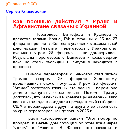
(Оновлено 9:00)
Сергей Климовский
Как военные действия в Иране и
Афганистане связаны с Украиной
Переговоры Виткоффа и Кушнера с
представителями Ирана, РФ и Украины с 25 по 27
февраля прошли в Женеве в условиях максимальной
конспирации. Результат переговоров с Ираном стал
очевиден утром 28 февраля – не договорились.
Результаты переговоров с Банковой и кремлёвцами
пока не столь очевидны и ситуация находится в
процессе.
Началом переговоров с Банковой стал звонок
Трампа вечером 25 февраля Зеленскому,
продлившийся около получаса. Утром 26 февраля
“Аксиос” засветила главный его посыл – перемирие
должно наступить через месяц. Похоже, Трампу
доложили, что Зеленский и кремлёвцы намерены вяло
воевать три года в ожидании президентский выборов в
США и перекладывать друг на друга ответственность
за срыв переговоров, как делали в 2025 г.
Трамп категорически заявил “Этот номер не
пройдёт” и Белый дом сообщил об этом всем через
“утечку” в “Аксиос”. В Женеве это сказали и