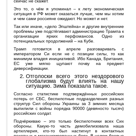
сейчас не скажет.
Это то, о чём я упоминал – к лету экономическая
ситуация в РФ может оказаться лучше, чем мы хотим
и чем сами россияне ожидают. Но может и нет.
Так или иначе, «дело Эпштейна» и другие внутренние
проблемы уже подстёгивают администрацию Трампа к
организации ярких перфомансов. Одно из
потенциальных продолжений – на Кубе.
Трамп готовится в апреле разговаривать с
императором Си если не с позиции силы, то как
минимум владея инициативой. Ибо Канада, Британия,
ЕС уже мягко щупают почву на предмет
диверсификации.
Отголоски всего этого нездорового
глобализма будут влиять на нашу
ситуацию. Зима показала такое.
Согласно статистике подтверждённых российских
потерь от СБС, беспилотные подразделения разных
структур Сил обороны Украины за 3 зимних месяца
выпилили с войны порядка 90000 (девяносто тысяч)
российских солдат.
Подчёркиваю – это только беспилотники всех Сих
обороны. Какую-то часть демобилизовала наша
артиллерия, кто-то был настигнут в контактных
пехотных и механизированных боях. В целом боевые