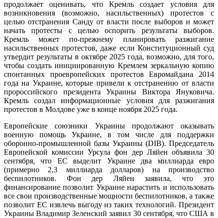
продолжает оценивать, что Кремль создает условия для
возникновения (возможно, насильственных) протестов с
целью отстранения Санду от власти после выборов и может
начать протесты с целью оспорить результаты выборов.
Кремль может по-прежнему планировать разжигание
насильственных протестов, даже если Конституционный суд
утвердит результаты в октябре 2025 года, возможно, для того,
чтобы создать инициированную Кремлем зеркальную копию
спонтанных проевропейских протестов Евромайдана 2014
года на Украине, которые привели к отстранению от власти
пророссийского президента Украины Виктора Януковича.
Кремль создал информационные условия для разжигания
протестов в Молдове уже в конце ноября 2025 года.
Европейские союзники Украины продолжают оказывать
военную помощь Украине, в том числе для поддержки
оборонно-промышленной базы Украины (DIB). Председатель
Европейской комиссии Урсула фон дер Ляйен объявила 30
сентября, что ЕС выделит Украине два миллиарда евро
(примерно 2,3 миллиарда долларов) на производство
беспилотников. Фон дер Ляйен заявила, что это
финансирование позволит Украине нарастить и использовать
все свои производственные мощности беспилотников, а также
позволит ЕС извлечь выгоду из таких технологий. Президент
Украины Владимир Зеленский заявил 30 сентября, что США в