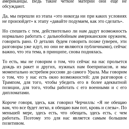
американцы. Ведь такие четкие материи они еще не
обсуждают.
Да, мы перешли из этапа «это никогда ни при каких условиях
не произойдет» к этапу «давайте подумаем, как это сделать».
Но спешить с тем, действительно ли нам дадут возможность
нормально работать с дальнобойным американским оружием,
говорить рано. О деталях будем говорить позже (уверен, эти
разговоры уже идут, но они не являются публичными), сейчас
важно, что эта тема, в принципе, снова поднялась.
То есть, мы не говорим о том, что сейчас на нас прольется
дождь из ракет и других, нужных нам боеприпасов, и мы
моментально истребим россиян до самого Урала. Мы говорим
о том, что у нас есть окно возможностей: для разговоров с
Трампом, для того, чтобы убедить его в более адекватной
позиции, для того, чтобы работать с его военными и с его
дипломатами.
Короче говоря, здесь, как говорил Черчилль: «Я не обещаю
вам, что все будет легко, я обещаю вам пот, кровь и слезы». По
меньшей мере, здесь есть, что обещать, здесь есть, с чем
работать. Поэтому это для нас является самым большим
позитивом.