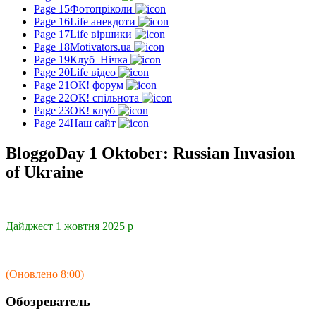
Page 15
Фотопріколи
Page 16
Life анекдоти
Page 17
Life віршики
Page 18
Motivators.ua
Page 19
Клуб_Нічка
Page 20
Life відео
Page 21
ОК! форум
Page 22
ОК! спільнота
Page 23
ОК! клуб
Page 24
Наш сайт
BloggoDay 1 Oktober: Russian Invasion
of Ukraine
Дайджест 1 жовтня 2025 р
(Оновлено 8:00)
Обозреватель