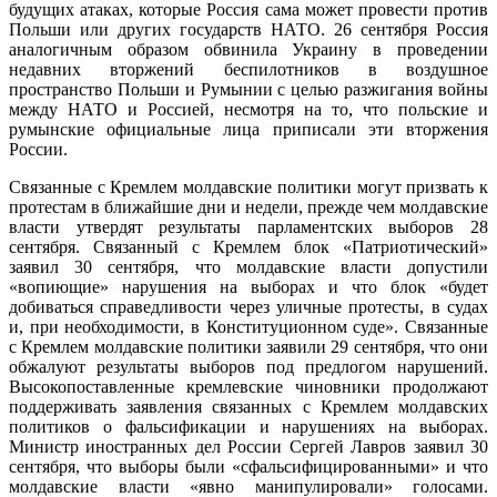
будущих атаках, которые Россия сама может провести против
Польши или других государств НАТО. 26 сентября Россия
аналогичным образом обвинила Украину в проведении
недавних вторжений беспилотников в воздушное
пространство Польши и Румынии с целью разжигания войны
между НАТО и Россией, несмотря на то, что польские и
румынские официальные лица приписали эти вторжения
России.
Связанные с Кремлем молдавские политики могут призвать к
протестам в ближайшие дни и недели, прежде чем молдавские
власти утвердят результаты парламентских выборов 28
сентября. Связанный с Кремлем блок «Патриотический»
заявил 30 сентября, что молдавские власти допустили
«вопиющие» нарушения на выборах и что блок «будет
добиваться справедливости через уличные протесты, в судах
и, при необходимости, в Конституционном суде». Связанные
с Кремлем молдавские политики заявили 29 сентября, что они
обжалуют результаты выборов под предлогом нарушений.
Высокопоставленные кремлевские чиновники продолжают
поддерживать заявления связанных с Кремлем молдавских
политиков о фальсификации и нарушениях на выборах.
Министр иностранных дел России Сергей Лавров заявил 30
сентября, что выборы были «сфальсифицированными» и что
молдавские власти «явно манипулировали» голосами.