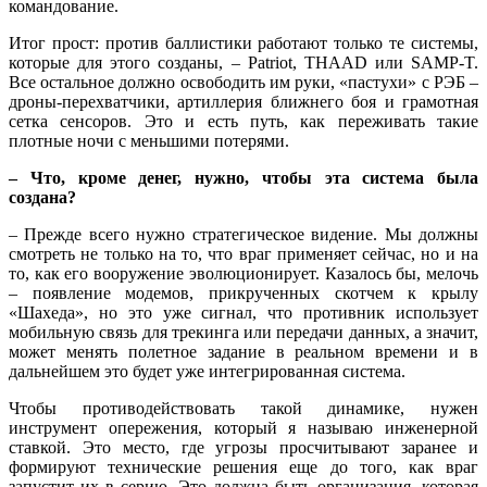
командование.
Итог прост: против баллистики работают только те системы,
которые для этого созданы, – Patriot, THAAD или SAMP-T.
Все остальное должно освободить им руки, «пастухи» с РЭБ –
дроны-перехватчики, артиллерия ближнего боя и грамотная
сетка сенсоров. Это и есть путь, как переживать такие
плотные ночи с меньшими потерями.
– Что, кроме денег, нужно, чтобы эта система была
создана?
– Прежде всего нужно стратегическое видение. Мы должны
смотреть не только на то, что враг применяет сейчас, но и на
то, как его вооружение эволюционирует. Казалось бы, мелочь
– появление модемов, прикрученных скотчем к крылу
«Шахеда», но это уже сигнал, что противник использует
мобильную связь для трекинга или передачи данных, а значит,
может менять полетное задание в реальном времени и в
дальнейшем это будет уже интегрированная система.
Чтобы противодействовать такой динамике, нужен
инструмент опережения, который я называю инженерной
ставкой. Это место, где угрозы просчитывают заранее и
формируют технические решения еще до того, как враг
запустит их в серию. Это должна быть организация, которая