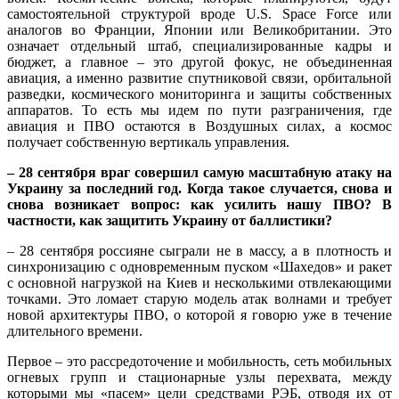
самостоятельной структурой вроде U.S. Space Force или
аналогов во Франции, Японии или Великобритании. Это
означает отдельный штаб, специализированные кадры и
бюджет, а главное – это другой фокус, не объединенная
авиация, а именно развитие спутниковой связи, орбитальной
разведки, космического мониторинга и защиты собственных
аппаратов. То есть мы идем по пути разграничения, где
авиация и ПВО остаются в Воздушных силах, а космос
получает собственную вертикаль управления.
– 28 сентября враг совершил самую масштабную атаку на
Украину за последний год. Когда такое случается, снова и
снова возникает вопрос: как усилить нашу ПВО? В
частности, как защитить Украину от баллистики?
– 28 сентября россияне сыграли не в массу, а в плотность и
синхронизацию с одновременным пуском «Шахедов» и ракет
с основной нагрузкой на Киев и несколькими отвлекающими
точками. Это ломает старую модель атак волнами и требует
новой архитектуры ПВО, о которой я говорю уже в течение
длительного времени.
Первое – это рассредоточение и мобильность, сеть мобильных
огневых групп и стационарные узлы перехвата, между
которыми мы «пасем» цели средствами РЭБ, отводя их от