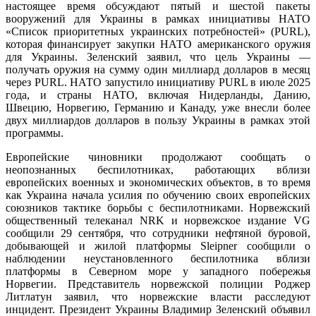
настоящее время обсуждают пятый и шестой пакеты
вооружений для Украины в рамках инициативы НАТО
«Список приоритетных украинских потребностей» (PURL),
которая финансирует закупки НАТО американского оружия
для Украины. Зеленский заявил, что цель Украины —
получать оружия на сумму один миллиард долларов в месяц
через PURL. НАТО запустило инициативу PURL в июле 2025
года, и страны НАТО, включая Нидерланды, Данию,
Швецию, Норвегию, Германию и Канаду, уже внесли более
двух миллиардов долларов в пользу Украины в рамках этой
программы.
Европейские чиновники продолжают сообщать о
неопознанных беспилотниках, работающих вблизи
европейских военных и экономических объектов, в то время
как Украина начала усилия по обучению своих европейских
союзников тактике борьбы с беспилотниками. Норвежский
общественный телеканал NRK и норвежское издание VG
сообщили 29 сентября, что сотрудники нефтяной буровой,
добывающей и жилой платформы Sleipner сообщили о
наблюдении неустановленного беспилотника вблизи
платформы в Северном море у западного побережья
Норвегии. Представитель норвежской полиции Роджер
Литлатун заявил, что норвежские власти расследуют
инцидент. Президент Украины Владимир Зеленский объявил