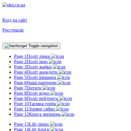
Вхід на сайт
Реєстрація
Toggle navigation
Page 1
Політ лінки
Page 2
Політ імхо
Page 3
Політ жабки
Page 4
Політ анекдоти
Page 5
Політ віршики
Page 6
Наші партнери
Page 7
Цитати
Page 8
Політ відео
Page 9
Політ рейтинги
Page 10
Таємна торба
Page 11
Зоряне сяйво
Page 12
Книга звернень
Page 13
Life лінки
Page 14
Life блоги