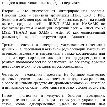
городов в подготовленные коридоры перехвата.
Второе – это многослойная интегрированная оборона.
Нижний слой – зенитная артиллерия ПЗРК СРU с РЛС
ближнего действия против БпЛА и крылатых ракет на малой
высоте, средний слой – IRIS-T SLM или NASAMS по
крылатым ракетам и авиации. Верхний слой – Patriot PAC-3
MSE, THAAD или SAMP-T Aster 30 как единственный
реально действенный инструмент против баллистики.
Третье – сенсоры и наведение, максимальная интеграция
данных РЛС пассивной и активной радиолокации, пассивных
датчиков, звуковых и визуальных, а также космических или
авиаплатформ партнеров для раннего предупреждения и
режима shoot-look-shoot по баллистике. Не все сразу, а умные
повторные пуски по результатам сопровождения.
Четвертое – экономика перехвата. На большое количество
дешевых средств поражения отвечаем не дорогими ракетами,
а более дешевыми средствами: дроны-перехватчики, лазерное
и импульсное оружие, чтобы снять нагрузку с дорогих систем.
Пятое – логистика и живучесть, быстрая перезарядка,
резервные позиции, макеты разнесения узлов управления и
связи, чтобы одновременные удары не глушили нам