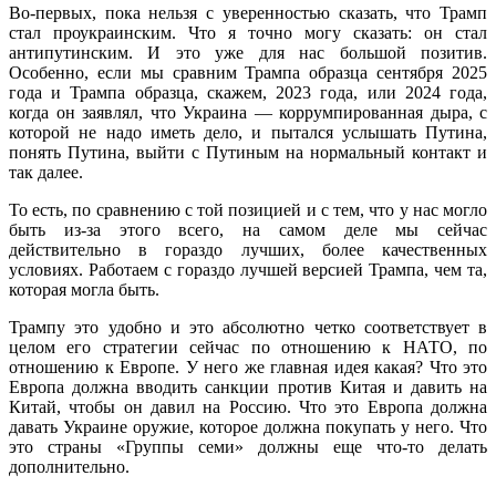
Во-первых, пока нельзя с уверенностью сказать, что Трамп
стал проукраинским. Что я точно могу сказать: он стал
антипутинским. И это уже для нас большой позитив.
Особенно, если мы сравним Трампа образца сентября 2025
года и Трампа образца, скажем, 2023 года, или 2024 года,
когда он заявлял, что Украина — коррумпированная дыра, с
которой не надо иметь дело, и пытался услышать Путина,
понять Путина, выйти с Путиным на нормальный контакт и
так далее.
То есть, по сравнению с той позицией и с тем, что у нас могло
быть из-за этого всего, на самом деле мы сейчас
действительно в гораздо лучших, более качественных
условиях. Работаем с гораздо лучшей версией Трампа, чем та,
которая могла быть.
Трампу это удобно и это абсолютно четко соответствует в
целом его стратегии сейчас по отношению к НАТО, по
отношению к Европе. У него же главная идея какая? Что это
Европа должна вводить санкции против Китая и давить на
Китай, чтобы он давил на Россию. Что это Европа должна
давать Украине оружие, которое должна покупать у него. Что
это страны «Группы семи» должны еще что-то делать
дополнительно.