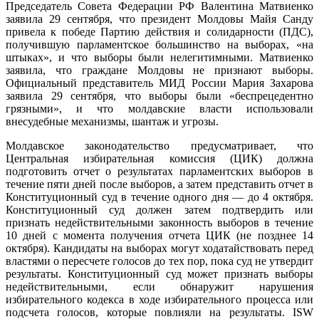
Председатель Совета Федерации РФ Валентина Матвиенко
заявила 29 сентября, что президент Молдовы Майя Санду
привела к победе Партию действия и солидарности (ПДС),
получившую парламентское большинство на выборах, «на
штыках», и что выборы были нелегитимными. Матвиенко
заявила, что граждане Молдовы не признают выборы.
Официальный представитель МИД России Мария Захарова
заявила 29 сентября, что выборы были «беспрецедентно
грязными», и что молдавские власти использовали
внесудебные механизмы, шантаж и угрозы.
Молдавское законодательство предусматривает, что
Центральная избирательная комиссия (ЦИК) должна
подготовить отчет о результатах парламентских выборов в
течение пяти дней после выборов, а затем представить отчет в
Конституционный суд в течение одного дня — до 4 октября.
Конституционный суд должен затем подтвердить или
признать недействительными законность выборов в течение
10 дней с момента получения отчета ЦИК (не позднее 14
октября). Кандидаты на выборах могут ходатайствовать перед
властями о пересчете голосов до тех пор, пока суд не утвердит
результаты. Конституционный суд может признать выборы
недействительными, если обнаружит нарушения
избирательного кодекса в ходе избирательного процесса или
подсчета голосов, которые повлияли на результаты. ISW