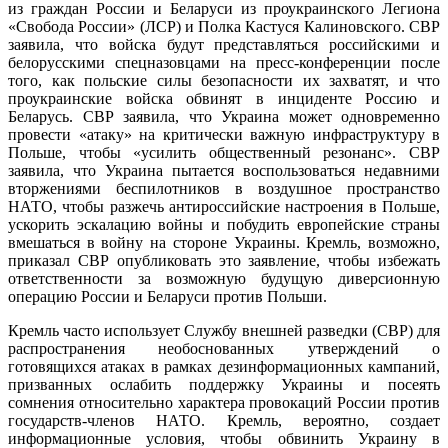
из граждан России и Беларуси из проукраинского Легиона
«Свобода России» (ЛСР) и Полка Кастуся Калиновского. СВР
заявила, что войска будут представляться российскими и
белорусскими спецназовцами на пресс-конференции после
того, как польские силы безопасности их захватят, и что
проукраинские войска обвинят в инциденте Россию и
Беларусь. СВР заявила, что Украина может одновременно
провести «атаку» на критически важную инфраструктуру в
Польше, чтобы «усилить общественный резонанс». СВР
заявила, что Украина пытается воспользоваться недавними
вторжениями беспилотников в воздушное пространство
НАТО, чтобы разжечь антироссийские настроения в Польше,
ускорить эскалацию войны и побудить европейские страны
вмешаться в войну на стороне Украины. Кремль, возможно,
приказал СВР опубликовать это заявление, чтобы избежать
ответственности за возможную будущую диверсионную
операцию России и Беларуси против Польши.
Кремль часто использует Службу внешней разведки (СВР) для
распространения необоснованных утверждений о
готовящихся атаках в рамках дезинформационных кампаний,
призванных ослабить поддержку Украины и посеять
сомнения относительно характера провокаций России против
государств-членов НАТО. Кремль, вероятно, создает
информационные условия, чтобы обвинить Украину в