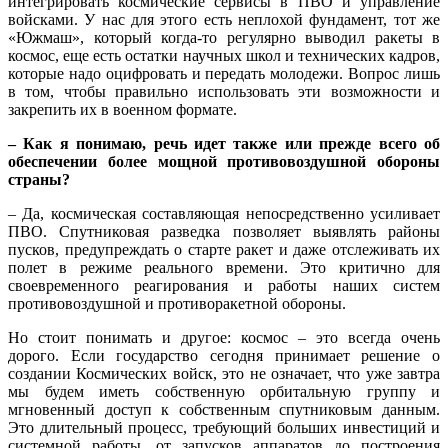
интегрировать космические сервисы в ПВО и управление
войсками. У нас для этого есть неплохой фундамент, тот же
«Южмаш», который когда-то регулярно выводил ракеты в
космос, еще есть остатки научных школ и технических кадров,
которые надо оцифровать и передать молодежи. Вопрос лишь
в том, чтобы правильно использовать эти возможности и
закрепить их в военном формате.
– Как я понимаю, речь идет также или прежде всего об
обеспечении более мощной противовоздушной обороны
страны?
– Да, космическая составляющая непосредственно усиливает
ПВО. Спутниковая разведка позволяет выявлять районы
пусков, предупреждать о старте ракет и даже отслеживать их
полет в режиме реального времени. Это критично для
своевременного реагирования и работы наших систем
противовоздушной и противоракетной обороны.
Но стоит понимать и другое: космос – это всегда очень
дорого. Если государство сегодня принимает решение о
создании Космических войск, это не означает, что уже завтра
мы будем иметь собственную орбитальную группу и
мгновенный доступ к собственным спутниковым данным.
Это длительный процесс, требующий больших инвестиций и
системной работы, от запусков аппаратов до построения