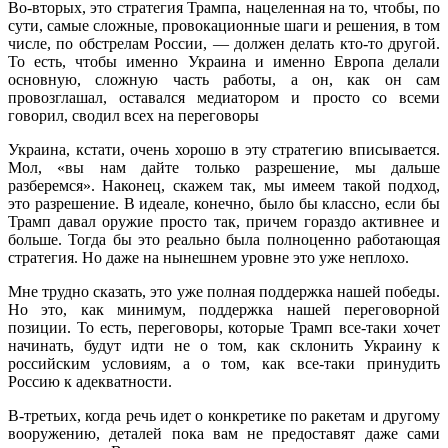
Во-вторых, это стратегия Трампа, нацеленная на то, чтобы, по
сути, самые сложные, провокационные шаги и решения, в том
числе, по обстрелам России, — должен делать кто-то другой.
То есть, чтобы именно Украина и именно Европа делали
основную, сложную часть работы, а он, как он сам
провозглашал, оставался медиатором и просто со всеми
говорил, сводил всех на переговоры
Украина, кстати, очень хорошо в эту стратегию вписывается.
Мол, «вы нам дайте только разрешение, мы дальше
разберемся». Наконец, скажем так, мы имеем такой подход,
это разрешение. В идеале, конечно, было бы классно, если бы
Трамп давал оружие просто так, причем гораздо активнее и
больше. Тогда бы это реально была полноценно работающая
стратегия. Но даже на нынешнем уровне это уже неплохо.
Мне трудно сказать, это уже полная поддержка нашей победы.
Но это, как минимум, поддержка нашей переговорной
позиции. То есть, переговоры, которые Трамп все-таки хочет
начинать, будут идти не о том, как склонить Украину к
российским условиям, а о том, как все-таки принудить
Россию к адекватности.
В-третьих, когда речь идет о конкретике по ракетам и другому
вооружению, деталей пока вам не предоставят даже сами