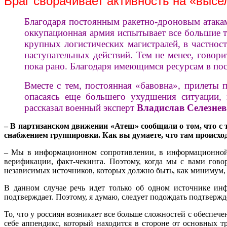
Враг сворачивает активность на «высе
Благодаря постоянным ракетно-дроновым атака
оккупационная армия испытывает все большие т
крупных логистических магистралей, в частнос
наступательных действий. Тем не менее, говор
пока рано. Благодаря имеющимся ресурсам в пос
Вместе с тем, постоянная «бавовна», прилеты 
опасаясь еще большего ухудшения ситуации,
рассказал военный эксперт
Владислав Селезнев
– В партизанском движении «Атеш» сообщили о том, что с
снабжением группировки. Как вы думаете, что там происход
– Мы в информационном сопротивлении, в информационной в
верификации, факт-чекинга. Поэтому, когда мы с вами гов
независимых источников, которых должно быть, как минимум, 
В данном случае речь идет только об одном источнике и
подтверждает. Поэтому, я думаю, следует подождать подтверж
То, что у россиян возникает все больше сложностей с обеспече
себе аппендикс, который находится в стороне от основных т