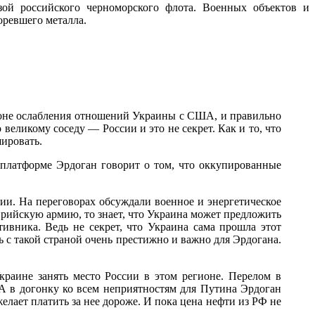
зой российского черноморского флота. Военных объектов и
оревшего металла.
 фоне ослабления отношений Украины с США, и правильно
великому соседу — России и это не секрет. Как и то, что
ировать.
 платформе Эрдоган говорит о том, что оккупированные
ии. На переговорах обсуждали военное и энергетическое
рийскую армию, то знает, что Украина может предложить
вника. Ведь не секрет, что Украина сама прошла этот
ь с такой страной очень престижно и важно для Эрдогана.
краине занять место России в этом регионе. Перелом в
А в догонку ко всем неприятностям для Путина Эрдоган
желает платить за нее дороже. И пока цена нефти из РФ не