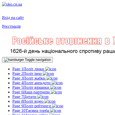
Вхід на сайт
Реєстрація
Toggle navigation
Page 1
Політ лінки
Page 2
Політ імхо
Page 3
Політ жабки
Page 4
Політ анекдоти
Page 5
Політ віршики
Page 6
Наші партнери
Page 7
Цитати
Page 8
Політ відео
Page 9
Політ рейтинги
Page 10
Таємна торба