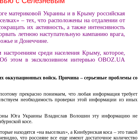
ервью с Селезневым
юге материковой Украины и в Крыму российская
елках» – тех, что расположены на отдалении от
окращать их активность, а также интенсивность
сорвать летнюю наступательную кампанию врага,
рожье и Донеччине.
м настроениям среди населения Крыму, которое,
я. Об этом в эксклюзивном интервью OBOZ.UA
их оккупационных войск. Причина – серьезные проблемы со
оэтому прекрасно понимаем, что любая информация требует
чувствуем необходимость проверки этой информации из иных
бороны Юга Украины Владислав Волошин эту информацию не
бурнской косе.
торые находятся «на выселках», а Кинбурнская коса – это такой
чевидно, что россияне все еще имеют достаточное количество