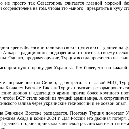
о не просто так Севастополь считается главной морской ба
 сосредоточена на том, чтобы это «много» превратить в кучу сг
одной арене: Зеленский обновил свою стратегию с Турцией на
 Анкара традиционно с подозрением относится к своему псевдо 
ы. Однако, продавая оружие, Турция всегда просит это не афиш
лагоприятную сторону для Украины. Тем более, что на каждой
ете впервые посетил Сирию, где встретился с главой МИД Турц
на Ближнем Востоке.Так как Турция помогает реформировать си
ение дронов и адаптацию армии против более крупного проти
у, чтобы ВСУ стали одной из лучшей армии мира. А сотрудничат
идского залива через украинские технологии и ее боевой опыт.
на Ближнем Востоке распадается. Поэтому Турция помогает У
ежима Асада в конце 2024 г. Для России это двойная потеря. 
е. Турецкая сторона привыкла к дешевой российской нефти и не 
ане.