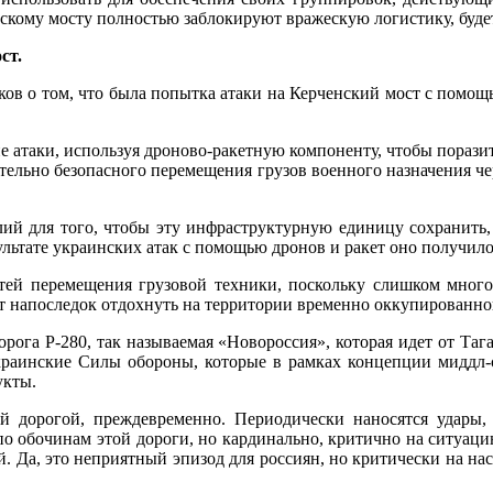
рскому мосту полностью заблокируют вражескую логистику, буд
ст.
ков о том, что была попытка атаки на Керченский мост с помощ
 атаки, используя дроново-ракетную компоненту, чтобы порази
ительно безопасного перемещения грузов военного назначения ч
ий для того, чтобы эту инфраструктурную единицу сохранить,
ультате украинских атак с помощью дронов и ракет оно получило
ей перемещения грузовой техники, поскольку слишком много
ют напоследок отдохнуть на территории временно оккупированн
орога Р-280, так называемая «Новороссия», которая идет от Та
краинские Силы обороны, которые в рамках концепции миддл-с
укты.
ой дорогой, преждевременно. Периодически наносятся удары
о обочинам этой дороги, но кардинально, критично на ситуацию
й. Да, это неприятный эпизод для россиян, но критически на н