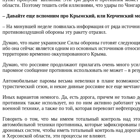
области. Поэтому тешить себя иллюзиями, что удары по Чонга
– Давайте еще вспомним про Крымский, или Керченский мо
– На минувшей неделе появилась информация от ряда источни
противовоздушной обороны эту ракету отразил.
Думаю, что ныне украинские Силы обороны готовят следующие
ибо она сейчас является одним из основных источников относ
территорию временно оккупированного Крыма.
Думаю, что россияне продолжают прилагать очень много усил
паромное сообщение противник использовать не может – в рез
Автомобильные паромы весьма невелики в плане возможност
туристический сезон, и некие дивные россияне все еще мечта
Иных вариантов немного. Да, есть дорога, причем не только д
противник также использует, но по ним активно работают у
военной технике, а также по той, которая перевозит нефтепрод
Говорить о том, что мы имеем тотальный контроль над эт
автомобильной техники противника, которые зафиксированы п
дроновых систем, чтобы иметь тотальный контроль над дорого
и Херсонской области, эти процессы не влияют.