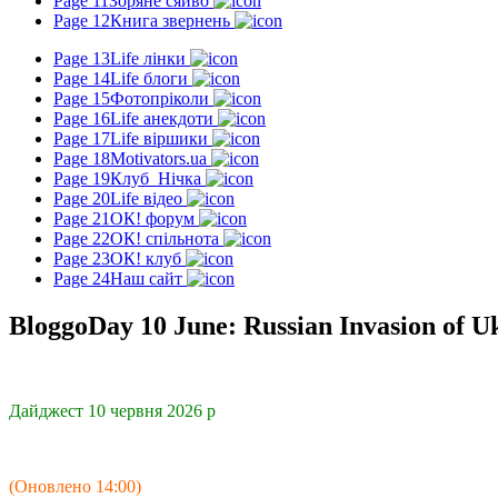
Page 11
Зоряне сяйво
Page 12
Книга звернень
Page 13
Life лінки
Page 14
Life блоги
Page 15
Фотопріколи
Page 16
Life анекдоти
Page 17
Life віршики
Page 18
Motivators.ua
Page 19
Клуб_Нічка
Page 20
Life відео
Page 21
ОК! форум
Page 22
ОК! спільнота
Page 23
ОК! клуб
Page 24
Наш сайт
BloggoDay 10 June: Russian Invasion of U
Дайджест 10 червня 2026 р
(Оновлено 14:00)