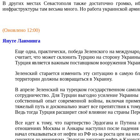
В других местах Севастополя также достаточно громко, иб
инфраструктуры там весьма много. Но работа украинской армии
(Оновлено 12:00)
Януте Лаиминга
Еще одна, практически, победа Зеленского на междунар
считает, что может склонить Турцию на сторону Украины.
Турция является важным поставщиком вооружения Украин
Зеленский старается изменить эту ситуацию в самую б
территории должны возвращаться в Украину.
В апреле Зеленский на турецком государственном самол
сотрудничество. Для Турции выгодно усиление Украины 
собственный опыт современной войны, включая примен
тяжелый путь и досконально знает все препятствия к том
Ведь тогда Турция расширит своё влияние на страны Перс
Все идет к тому, что партнерство Эрдогана и Путина 
отношениях Москвы и Анкары наступил после падения р
начал отказываться от нефти из РФ из-за роста цен на не
снизится до минимума, Эрдоган закупает нефть в Казахст