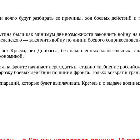
и долго будут разбирать ее причины, ход боевых действий и 
Путина были как минимум две возможности закончить войну на в
 Зеленского — закончить войну по линии боевого соприкосновен
 без Крыма, без Донбасса, без накопленных колоссальных за
кономикой.
ация на фронте начинает переходить в стадию «избиение россий
орозку боевых действий по линии фронта. Только возврат к гран
репараций, которые будет выплачивать Кремль и о выдаче военны