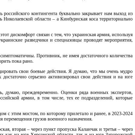
ь российского контингента буквально закрывает нам выход из
ть Николаевской области – а Кинбурнская коса территориально
этот дискомфорт связан с тем, что украинская армия, используя
украинские разведчики и спецназовцы проводят мероприятия,
 симптоматичны. Противник, не имея достаточного количества
рить пока рано.
ировать свои боевые действия. Я думаю, что мы очень мудро
 достаточно серьезно активизировал свои действия и на юге
ь, думаю, преждевременно. Оценки ряда военных экспертов,
ссийской армии, в том числе, тех ее подразделений, которые
ядом с этим мостом, по которому прилетало и ранее, в 2023-2024
ля перемещения грузов военного назначения.
ая, вторая – через пункт пропуска Каланчак и третья – через
х как на юге Херсонской области, так и на юге Запорожской