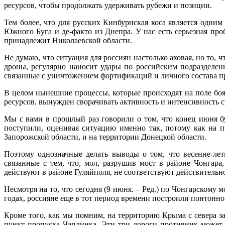
ресурсов, чтобы продолжать удерживать рубежи и позиции.
Тем более, что для русских Кинбурнская коса является одни
Южного Буга и де-факто из Днепра. У нас есть серьезная про
принадлежит Николаевской области.
Не думаю, что ситуация для россиян настолько аховая, но то, 
дроны, регулярно наносит удары по российским подразделен
связанные с уничтожением фортификаций и личного состава п
В целом нынешние процессы, которые происходят на поле боя
ресурсов, вынужден сворачивать активность и интенсивность с
Мы с вами в прошлый раз говорили о том, что конец июня б
поступили, оценивая ситуацию именно так, потому как на п
Запорожской области, и на территории Донецкой области.
Поэтому однозначные делать выводы о том, что весенне-ле
связанные с тем, что, мол, разрушив мост в районе Чонгара
действуют в районе Гуляйполя, не соответствуют действительн
Несмотря на то, что сегодня (9 июня. – Ред.) по Чонгарскому м
годах, россияне еще в тот период времени построили понтонн
Кроме того, как мы помним, на территорию Крыма с севера за
пункт пропуска Чаплинка. Эти три дороги противник может 