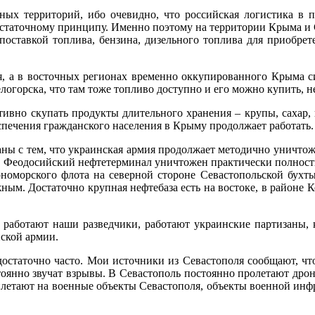
ых территорий, ибо очевидно, что российская логистика в пе
остаточному принципу. Именно поэтому на территории Крыма и Се
 поставкой топлива, бензина, дизельного топлива для приобр
я, а в восточных регионах временно оккупированного Крыма с
огорска, что там тоже топливо доступно и его можно купить, не
ктивно скупать продукты длительного хранения – крупы, сахар, 
спечения гражданского населения в Крыму продолжает работать.
заны с тем, что украинская армия продолжает методично уничт
 Феодосийский нефтетерминал уничтожен практически полностью 
номорского флота на северной стороне Севастопольской бухты
ожным. Достаточно крупная нефтебаза есть на востоке, в районе 
 работают наши разведчики, работают украинские партизаны,
йской армии.
 достаточно часто. Мои источники из Севастополя сообщают, чт
тоянно звучат взрывы. В Севастополь постоянно пролетают дрон
илетают на военные объекты Севастополя, объекты военной инф