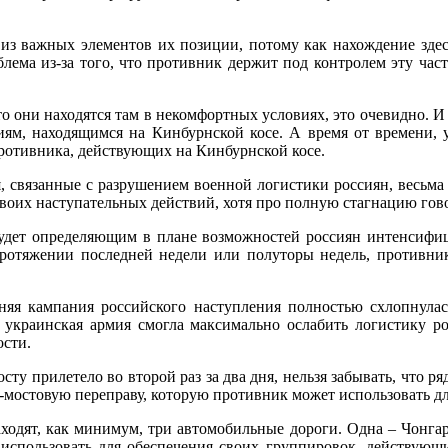
м из важных элементов их позиции, потому как нахождение здес
блема из-за того, что противник держит под контролем эту час
что они находятся там в некомфортных условиях, это очевидно. И 
иям, находящимся на Кинбурнской косе. А время от времени, 
ротивника, действующих на Кинбурнской косе.
, связанные с разрушением военной логистики россиян, весьма
воих наступательных действий, хотя про полную стагнацию гово
удет определяющим в плане возможностей россиян интенсифиц
ротяжении последней недели или полуторы недель, противник
тняя кампания российского наступления полностью схлопнулас
, украинская армия смогла максимально ослабить логистику ро
ости.
осту прилетело во второй раз за два дня, нельзя забывать, что р
о-мостовую переправу, которую противник может использовать д
ходят, как минимум, три автомобильные дороги. Одна – Чонгарск
использовать для обеспечения своих группировок, действующи