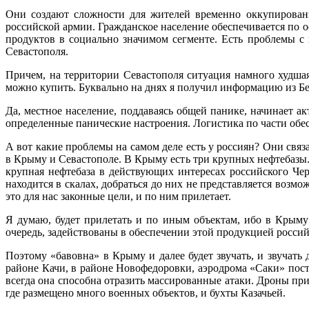
Они создают сложности для жителей временно оккупированн
российской армии. Гражданское население обеспечивается по 
продуктов в социально значимом сегменте. Есть проблемы с
Севастополя.
Причем, на территории Севастополя ситуация намного худша
можно купить. Буквально на днях я получил информацию из Бел
Да, местное население, поддаваясь общей панике, начинает а
определенные панические настроения. Логистика по части обе
А вот какие проблемы на самом деле есть у россиян? Они свя
в Крыму и Севастополе. В Крыму есть три крупных нефтебазы.
крупная нефтебаза в действующих интересах российского Чер
находится в скалах, добраться до них не представляется возм
это для нас законные цели, и по ним прилетает.
Я думаю, будет прилетать и по иным объектам, ибо в Крыму
очередь, задействованы в обеспечении этой продукцией росси
Поэтому «бавовна» в Крыму и далее будет звучать, и звучать
районе Качи, в районе Новофедоровки, аэродрома «Саки» пос
всегда она способна отразить массированные атаки. Дроны пр
где размещено много военных объектов, и бухты Казачьей.