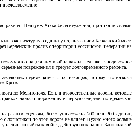
ет преждевременно.
ью ракеты «Нептун». Атака была неудачной, противник силами
ть инфраструктурную единицу под названием Керченский мост,
ерез Керченский пролив с территории Российской Федерации на
 потому что она для них крайне важна, ведь железнодорожное
 серьезные повреждения и требует долговременного ремонта.
 желающих перемещаться с их помощью, потому что начался
ого Крыма.
ганрога до Мелитополя. Есть и второстепенные дороги, которые
трайков наносят поражение, в первую очередь, по вражеской
, по разным оценкам, было уничтожено 200 или 300 единиц
 с логистикой по этой дороге не влияет. Нужно много больше
аступление российских войск, действующих на юге Запорожской