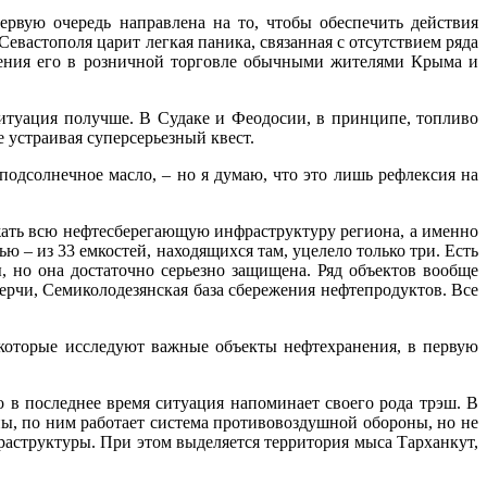
рвую очередь направлена на то, чтобы обеспечить действия
вастополя царит легкая паника, связанная с отсутствием ряда
етения его в розничной торговле обычными жителями Крыма и
итуация получше. В Судаке и Феодосии, в принципе, топливо
 устраивая суперсерьезный квест.
подсолнечное масло, – но я думаю, что это лишь рефлексия на
ожать всю нефтесберегающую инфраструктуру региона, а именно
– из 33 емкостей, находящихся там, уцелело только три. Есть
, но она достаточно серьезно защищена. Ряд объектов вообще
Керчи, Семиколодезянская база сбережения нефтепродуктов. Все
 которые исследуют важные объекты нефтехранения, в первую
о в последнее время ситуация напоминает своего рода трэш. В
ы, по ним работает система противовоздушной обороны, но не
раструктуры. При этом выделяется территория мыса Тарханкут,