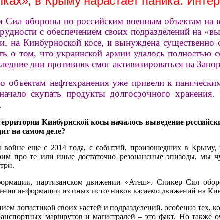
лках», в Крыму нарастает паника. Инт
м Сил обороны по российским военным объектам на 
рудности с обеспечением своих подразделений на «выс
ти, на Кинбурноской косе, и вынуждена существенно с
ить о том, что украинской армии удалось полностью 
ледние дни противник смог активизироваться на Запо
по объектам нефтехранения уже привели к панически
 начало скупать продукты долгосрочного хранени
.
 территории Кинбурнской косы началось выведение российск
ит на самом деле?
ойне еще с 2014 года, с событий, произошедших в Крыму, п
орим про те или иные достаточно резонансные эпизоды, мы 
три.
нформации, партизанском движении «Атеш». Спикер Сил о
дения информации из иных источников касаемо движений на Кин
нием логистикой своих частей и подразделений, особенно тех, ко
ранспортных маршрутов и магистралей – это факт. Но также о