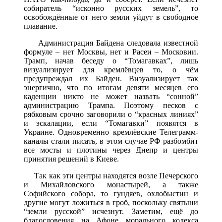
собиратель “исконно русских земель”, то
освобождённые от него земли уйдут в свободное
плавание.
Администрация Байдена следовала известной
формуле – нет Москвы, нет и Расеи – Московии.
Трамп, начав беседу о “Томагавках”, лишь
визуализирует для кремлёвцев то, о чём
предупреждал их Байден. Визуализирует так
энергично, что по итогам девяти месяцев его
каденции никто не может назвать “сонной”
администрацию Трампа. Поэтому песков с
рябковым срочно заговорили о “красных линиях”
и эскалации, если “Томагавки” появятся в
Украине. Одновременно кремлёвские Телеграмм-
каналы стали писать, в этом случае РФ разбомбит
все мосты и плотины через Днепр и центры
принятия решений в Киеве.
Так как эти центры находятся возле Печерского
и Михайловского монастырей, а также
Софийского собора, то гундяев, охлобыстин и
другие могут ложиться в гроб, поскольку святыни
“земли русской” исчезнут. Заметим, ещё до
благословения на Афоне морального кодекса