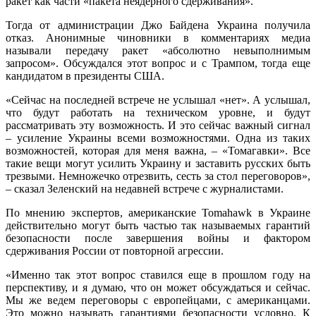
ракет как части «пакета неядерного сдерживания».
Тогда от администрации Джо Байдена Украина получила
отказ. Анонимные чиновники в комментариях медиа
называли передачу ракет «абсолютно невыполнимым
запросом». Обсуждался этот вопрос и с Трампом, тогда еще
кандидатом в президенты США.
«Сейчас на последней встрече не услышал «нет». А услышал,
что будут работать на техническом уровне, и будут
рассматривать эту возможность. И это сейчас важный сигнал
– усиление Украины всеми возможностями. Одна из таких
возможностей, которая для меня важна, – «Томагавки». Все
такие вещи могут усилить Украину и заставить русских быть
трезвыми. Немножечко отрезвить, сесть за стол переговоров»,
– сказал Зеленский на недавней встрече с журналистами.
По мнению экспертов, американские Tomahawk в Украине
действительно могут быть частью так называемых гарантий
безопасности после завершения войны и фактором
сдерживания России от повторной агрессии.
«Именно так этот вопрос ставился еще в прошлом году на
перспективу, и я думаю, что он может обсуждаться и сейчас.
Мы же ведем переговоры с европейцами, с американцами.
Это можно называть гарантиями безопасности условно. К