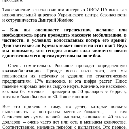
Такое мнение в эксклюзивном интервью OBOZ.UA высказал
исполнительный директор Украинского центра безопасности
и сотрудничества Дмитрий Жмайло.
– Как вы оцениваете перспективу, желание или
необходимость врага проводить массовую мобилизацию, в
частности, в условиях колоссальных потерь его армии?
Действительно ли Кремль может пойти на этот шаг? Ведь
мы понимаем, что сегодня живая сила является почти
единственным его преимуществом на поле боя.
– Очень сомнительно. Россияне проводят определенную
квазимобилизацию. Прежде всего из-за того, что мы
повыносили их нефтянку и ударили по стратегическим
предприятиям. 17% вынесено, и эта цифра растет. Плюс
падение мировых цен на сырую нефть. Конечно, не насколько,
как нам бы хотелось – примерно до 50 долларов за баррель,
хотя нам было бы нужно 30. Плюс санкции.
Все это привело к тому, что денег, которые должны
выплачивать за контракты местные бюджеты, – а там
баснословная сумма первой выплаты, эквивалент 40 тысяч
долларов, – очень часто нет или есть в меньшем количестве.
Соответственно, начались перебои с выплатами. Это первое.