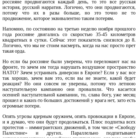
россияне продвигаются каждый день, то это все русская
история, русский нарратив. Логично, что они продвигаются,
потому что их в разы больше, но это точно не то
продвижение, которое эквивалентно таким потерям.
Напомню, по состоянию на третью неделю ноября прошлого
года россияне двигались со скоростью 35-45 километров
квадратных в сутки. Сейчас этот показатель снизился до 8.
Логично, что мы не стоим насмерть, когда на нас просто прет
такая орда.
Но если бы россияне были уверены, что переломают нас на
фронте, то зачем им тогда нарушать воздушное пространство
НАТО? Зачем устраивать диверсии в Европе? Если у вас все
так хорошо, зачем вам это, если вы не знаете, какой будет
реакция? Но они совсем не уверены, потому что летнюю
наступательную кампанию они провалили. Что касается
осенней наступательной кампании, то, слава богу, уже месяц
прошел и каких-то больших достижений у врага нет, зато есть
огромные потери.
Опять угрозы ядерным оружием, опять провокации в Европе,
и я думаю, что они будут продолжаться. Плюс подпитка всех
протестов – иммигрантских движений, в том числе «Свободу
Палестине» и других. Параллельно подпитывают