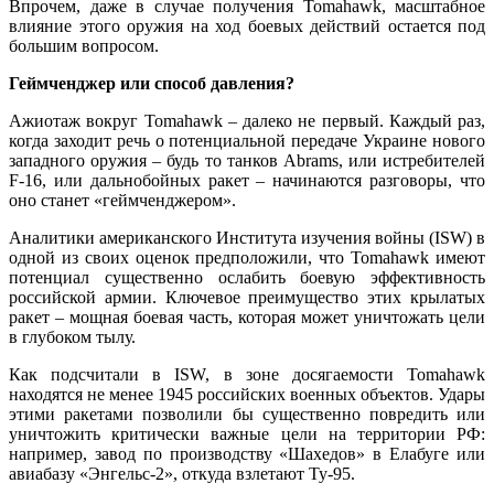
Впрочем, даже в случае получения Tomahawk, масштабное
влияние этого оружия на ход боевых действий остается под
большим вопросом.
Геймченджер или способ давления?
Ажиотаж вокруг Tomahawk – далеко не первый. Каждый раз,
когда заходит речь о потенциальной передаче Украине нового
западного оружия – будь то танков Abrams, или истребителей
F-16, или дальнобойных ракет – начинаются разговоры, что
оно станет «геймченджером».
Аналитики американского Института изучения войны (ISW) в
одной из своих оценок предположили, что Tomahawk имеют
потенциал существенно ослабить боевую эффективность
российской армии. Ключевое преимущество этих крылатых
ракет – мощная боевая часть, которая может уничтожать цели
в глубоком тылу.
Как подсчитали в ISW, в зоне досягаемости Tomahawk
находятся не менее 1945 российских военных объектов. Удары
этими ракетами позволили бы существенно повредить или
уничтожить критически важные цели на территории РФ:
например, завод по производству «Шахедов» в Елабуге или
авиабазу «Энгельс-2», откуда взлетают Ту-95.