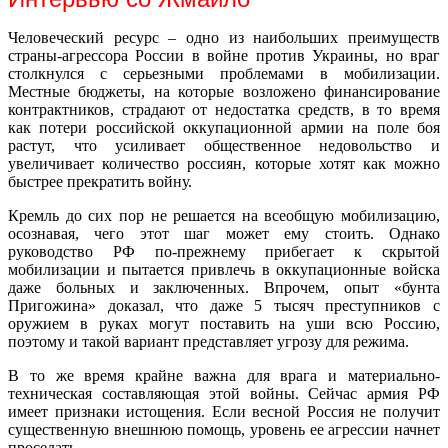
Человеческий ресурс – одно из наибольших преимуществ
страны-агрессора России в войне против Украины, но враг
столкнулся с серьезными проблемами в мобилизации.
Местные бюджеты, на которые возложено финансирование
контрактников, страдают от недостатка средств, в то время
как потери российской оккупационной армии на поле боя
растут, что усиливает общественное недовольство и
увеличивает количество россиян, которые хотят как можно
быстрее прекратить войну.
Кремль до сих пор не решается на всеобщую мобилизацию,
осознавая, чего этот шаг может ему стоить. Однако
руководство РФ по-прежнему прибегает к скрытой
мобилизации и пытается привлечь в оккупационные войска
даже больных и заключенных. Впрочем, опыт «бунта
Пригожина» доказал, что даже 5 тысяч преступников с
оружием в руках могут поставить на уши всю Россию,
поэтому и такой вариант представляет угрозу для режима.
В то же время крайне важна для врага и материально-
техническая составляющая этой войны. Сейчас армия РФ
имеет признаки истощения. Если весной Россия не получит
существенную внешнюю помощь, уровень ее агрессии начнет
проседать.