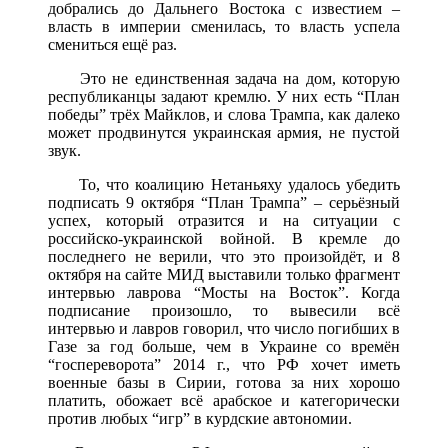
добрались до Дальнего Востока с известием –
власть в империи сменилась, то власть успела
смениться ещё раз.
Это не единственная задача на дом, которую
республиканцы задают кремлю. У них есть “План
победы” трёх Майклов, и слова Трампа, как далеко
может продвинутся украинская армия, не пустой
звук.
То, что коалицию Нетаньяху удалось убедить
подписать 9 октября “План Трампа” – серьёзный
успех, который отразится и на ситуации с
российско-украинской войной. В кремле до
последнего не верили, что это произойдёт, и 8
октября на сайте МИД выставили только фрагмент
интервью лаврова “Мосты на Восток”. Когда
подписание произошло, то вывесили всё
интервью и лавров говорил, что число погибших в
Газе за год больше, чем в Украине со времён
“госпереворота” 2014 г., что РФ хочет иметь
военные базы в Сирии, готова за них хорошо
платить, обожает всё арабское и категорически
против любых “игр” в курдские автономии.