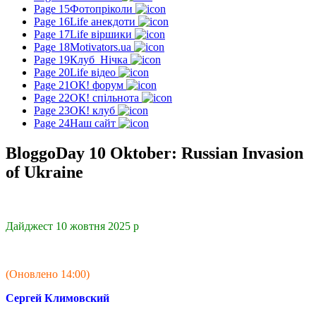
Page 15
Фотопріколи
Page 16
Life анекдоти
Page 17
Life віршики
Page 18
Motivators.ua
Page 19
Клуб_Нічка
Page 20
Life відео
Page 21
ОК! форум
Page 22
ОК! спільнота
Page 23
ОК! клуб
Page 24
Наш сайт
BloggoDay 10 Oktober: Russian Invasion
of Ukraine
Дайджест 10 жовтня 2025 р
(Оновлено 14:00)
Сергей Климовский