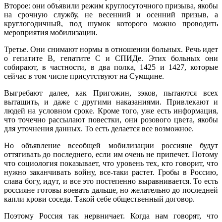
Второе: они объявили режим круглосуточного призыва, якобы
на срочную службу, не весенний и осенний призыв, а
круглогодичный, под шумок которого можно проводить
мероприятия мобилизации.
Третье. Они снимают нормы в отношении больных. Речь идет
о гепатите B, гепатите C и СПИДе. Этих больных они
собирают, в частности, в два полка, 1425 и 1427, которые
сейчас в том числе присутствуют на Сумщине.
Выгребают далее, как Пригожин, зэков, пытаются всех
вытащить, и даже с другими наказаниями. Привлекают и
людей на условном сроке. Кроме того, уже есть информация,
что точечно рассылают повестки, они розового цвета, якобы
для уточнения данных. То есть делается все возможное.
Но объявление всеобщей мобилизации россияне будут
оттягивать до последнего, если им очень не припечет. Потому
что социология показывает, что уровень тех, кто говорит, что
нужно заканчивать войну, все-таки растет. Гробы в Россию,
слава богу, идут, и все это постепенно выравнивается. То есть
россияне готовы воевать дальше, но желательно до последней
капли крови соседа. Такой себе общественный договор.
Поэтому Россия так нервничает. Когда нам говорят, что