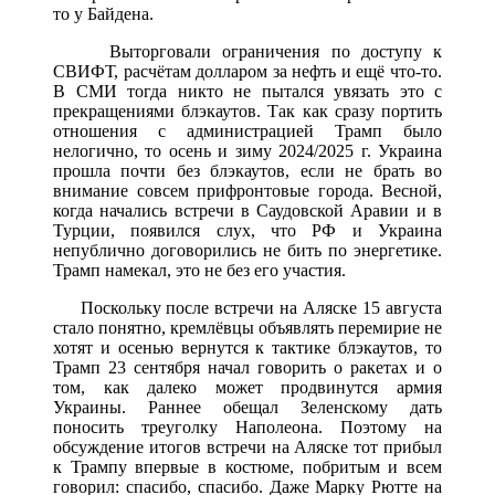
то у Байдена.
Выторговали ограничения по доступу к
СВИФТ, расчётам долларом за нефть и ещё что-то.
В СМИ тогда никто не пытался увязать это с
прекращениями блэкаутов. Так как сразу портить
отношения с администрацией Трамп было
нелогично, то осень и зиму 2024/2025 г. Украина
прошла почти без блэкаутов, если не брать во
внимание совсем прифронтовые города. Весной,
когда начались встречи в Саудовской Аравии и в
Турции, появился слух, что РФ и Украина
непублично договорились не бить по энергетике.
Трамп намекал, это не без его участия.
Поскольку после встречи на Аляске 15 августа
стало понятно, кремлёвцы объявлять перемирие не
хотят и осенью вернутся к тактике блэкаутов, то
Трамп 23 сентября начал говорить о ракетах и о
том, как далеко может продвинутся армия
Украины. Раннее обещал Зеленскому дать
поносить треуголку Наполеона. Поэтому на
обсуждение итогов встречи на Аляске тот прибыл
к Трампу впервые в костюме, побритым и всем
говорил: спасибо, спасибо. Даже Марку Рютте на