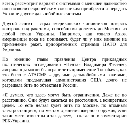
всего, рассмотрит вариант с системами с меньшей дальностью
или позволит европейским союзникам приобрести и передать
Украине другие дальнобойные системы.
Другой аспект – страх американских чиновников потерять
контроль над ракетами, способными долететь до Москвы из
любой точки Украины. Например, как узнало Axios,
американцы пока не понимают, будет ли у них влияние на
применение ракет, приобретенных странами НАТО для
Украины.
По мнению главы правления Центра прикладных
политических исследований «Пента» Владимира Фесенко,
американцы могли бы ограничить применение Tomahawk, как
это было с ATACMS – другими дальнобойными ракетами,
которыми предыдущая администрация США долго не
разрешала бить по объектам в России.
«Я думаю, что здесь могут быть ограничения. Даже не по
расстоянию. Они будут касаться не расстояния, а конкретных
целей. То есть нельзя будет бить по Москве, по атомным
электростанциям, по местам хранения ядерного оружия, если
такие места известны и так далее», – сказал он в комментарии
РБК-Украина.