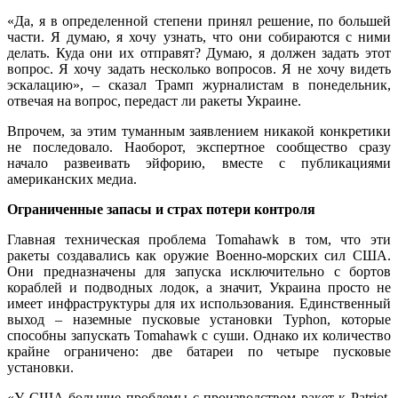
«Да, я в определенной степени принял решение, по большей
части. Я думаю, я хочу узнать, что они собираются с ними
делать. Куда они их отправят? Думаю, я должен задать этот
вопрос. Я хочу задать несколько вопросов. Я не хочу видеть
эскалацию», – сказал Трамп журналистам в понедельник,
отвечая на вопрос, передаст ли ракеты Украине.
Впрочем, за этим туманным заявлением никакой конкретики
не последовало. Наоборот, экспертное сообщество сразу
начало развеивать эйфорию, вместе с публикациями
американских медиа.
Ограниченные запасы и страх потери контроля
Главная техническая проблема Tomahawk в том, что эти
ракеты создавались как оружие Военно-морских сил США.
Они предназначены для запуска исключительно с бортов
кораблей и подводных лодок, а значит, Украина просто не
имеет инфраструктуры для их использования. Единственный
выход – наземные пусковые установки Typhon, которые
способны запускать Tomahawk с суши. Однако их количество
крайне ограничено: две батареи по четыре пусковые
установки.
«У США большие проблемы с производством ракет к Patriot.