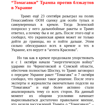
“Томагавки” Трампа против блэкаутов
в Украине
Трамп ещё 23 сентября разыграл на полях
Генассамблеи ООН сценку для особо тупых и
самоуверенных в кремле. Тогда Зеленский
попросил у него дальнобойные ракеты и Трамп
ответил, а почему бы и не дать. После этого ещё и
сообщил, что украинская армия может не только
дойти до границы, но и пойти дальше. Этим
сильно обескуражил всех в кремле и тех в
Украине, кто верует в “агента Краснова”.
Но так как в кремле продолжали упорствовать
и с 1 октября начали “энергетическую войну”
ударами по Черниговской и Сумской области,
обесточив полностью Шостку, то Трамп заговорил
о передаче Украине ракет “Томагавк” и 7 октября
сообщил, что принял такое решение. После этого
эксперты и журналисты окончательно подсели на
“Томагавки” и ещё более активно стали
анализировать тему со всех сторон. На данный
момент их общими усилиями начинает
вырисовываться достаточно правильное мнение,
что неделя рассуждений Трампа о “Томагавках” –