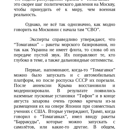
это скорее шаг политического давления на Москву,
чтобы принудить её к миру, чем военная
реальность.
Однако, не всё так однозначно, как модно
говорить на Московии с начала там “СВО”.
Эксперты справедливо утверждают, что
“Томагавки” – ракеты морского базирования, но
так как Украина не имеет флота, то слова об их
передаче пустой звук. Их поправляют те, кто
глубоко в теме, а также дальновидные оптимисты.
Первые, напоминают, когда-то “Томагавки”
можно было запускать и с автомобильных
платформ, но после роспуска СССР их порезали.
После аннексии Крыма восстановили и
модернизировали. В результате появились
наземные пусковые установки “Тифон” и в конце
августа захарова очень громко кричала из-за
размещения их на севере Японии при совместных
учениях с США. Вторые утверждают, Трамп, когда
говорил о “Томагавках”, имел ввиду ракеты
“Барракуды”, которые можно запускать с
самолётов, или какие-то другие. В общем,