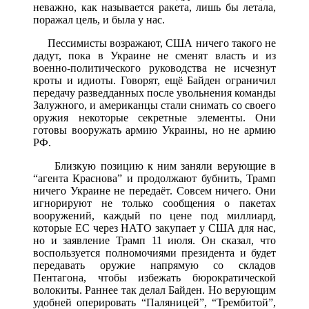
неважно, как называется ракета, лишь бы летала,
поражал цель, и была у нас.
Пессимисты возражают, США ничего такого не
дадут, пока в Украине не сменят власть и из
военно-политического руководства не исчезнут
кроты и идиоты. Говорят, ещё Байден ограничил
передачу разведданных после увольнения команды
Залужного, и американцы стали снимать со своего
оружия некоторые секретные элементы. Они
готовы вооружать армию Украины, но не армию
РФ.
Близкую позицию к ним заняли верующие в
“агента Краснова” и продолжают бубнить, Трамп
ничего Украине не передаёт. Совсем ничего. Они
игнорируют не только сообщения о пакетах
вооружений, каждый по цене под миллиард,
которые ЕС через НАТО закупает у США для нас,
но и заявление Трамп 11 июля. Он сказал, что
воспользуется полномочиями президента и будет
передавать оружие напрямую со складов
Пентагона, чтобы избежать бюрократической
волокиты. Раннее так делал Байден. Но верующим
удобней оперировать “Паляницей”, “Трембитой”,