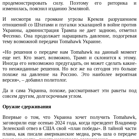
продемонстрировать силу. Поэтому его риторика и
изменилась, пояснил изданию Земляной.
И несмотря на громкие угрозы Кремля разрушением
отношений со Штатами и пугалки эскалацией в войне против
Украины, администрация Трампа не дает заднюю, отметил
Фесенко. Она продолжает наращивать давление, подогревая
тему возможной передачи Tomahawk Украине.
«Но решения о передаче нам Tomahawk на данный момент
еще нет. Кто знает, возможно, Трамп и склонится к этому.
Иногда его невозможно предугадать, он может сделать какие-
то неожиданные решения. Но все же на сегодня это больше
похоже на давление на Россию. Это наиболее вероятная
версия», – добавил политолог.
Да и сама Украина, похоже, рассматривает эти ракеты под
совсем другим, долгосрочным углом.
Оружие сдерживания
Впервые о том, что Украина хочет получить Tomahawk,
заговорили еще осенью 2024 года, когда президент Владимир
Зеленский отвез в США свой «план победы». В тайной части
плана, как писали американские медиа, речь шла о передаче