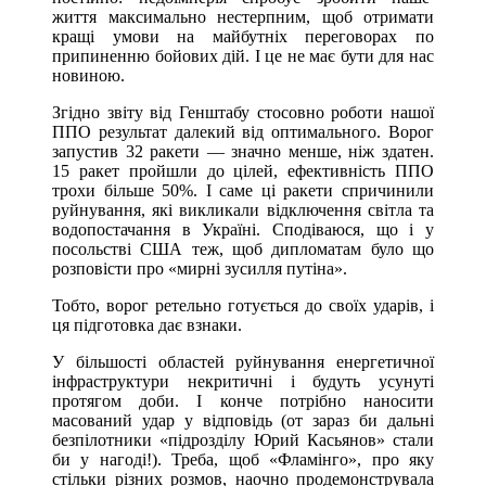
життя максимально нестерпним, щоб отримати
кращі умови на майбутніх переговорах по
припиненню бойових дій. І це не має бути для нас
новиною.
Згідно звіту від Генштабу стосовно роботи нашої
ППО результат далекий від оптимального. Ворог
запустив 32 ракети — значно менше, ніж здатен.
15 ракет пройшли до цілей, ефективність ППО
трохи більше 50%. І саме ці ракети спричинили
руйнування, які викликали відключення світла та
водопостачання в Україні. Сподіваюся, що і у
посольстві США теж, щоб дипломатам було що
розповісти про «мирні зусилля путіна».
Тобто, ворог ретельно готується до своїх ударів, і
ця підготовка дає взнаки.
У більшості областей руйнування енергетичної
інфраструктури некритичні і будуть усунуті
протягом доби. І конче потрібно наносити
масований удар у відповідь (от зараз би дальні
безпілотники «підрозділу Юрий Касьянов» стали
би у нагоді!). Треба, щоб «Фламінго», про яку
стільки різних розмов, наочно продемонструвала