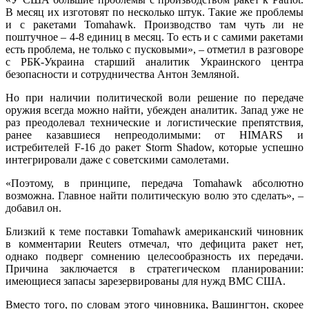
В месяц их изготовят по несколько штук. Такие же проблемы
и с ракетами Tomahawk. Производство там чуть ли не
поштучное – 4-8 единиц в месяц. То есть и с самими ракетами
есть проблема, не только с пусковыми», – отметил в разговоре
с РБК-Украина старший аналитик Украинского центра
безопасности и сотрудничества Антон Земляной.
Но при наличии политической воли решение по передаче
оружия всегда можно найти, убежден аналитик. Запад уже не
раз преодолевал технические и логистические препятствия,
ранее казавшиеся непреодолимыми: от HIMARS и
истребителей F-16 до ракет Storm Shadow, которые успешно
интегрировали даже с советскими самолетами.
«Поэтому, в принципе, передача Tomahawk абсолютно
возможна. Главное найти политическую волю это сделать», –
добавил он.
Близкий к теме поставки Tomahawk американский чиновник
в комментарии Reuters отмечал, что дефицита ракет нет,
однако подверг сомнению целесообразность их передачи.
Причина заключается в стратегическом планировании:
имеющиеся запасы зарезервированы для нужд ВМС США.
Вместо того, по словам этого чиновника, Вашингтон, скорее