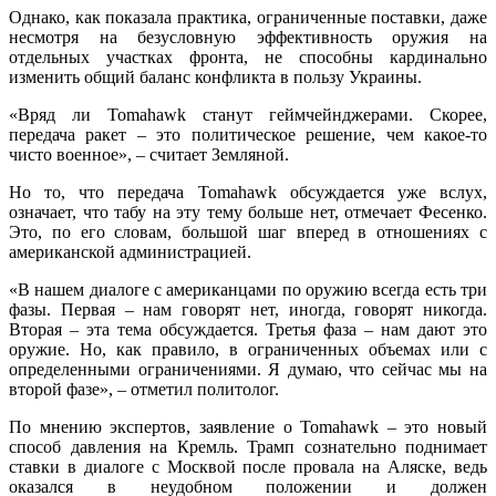
Однако, как показала практика, ограниченные поставки, даже
несмотря на безусловную эффективность оружия на
отдельных участках фронта, не способны кардинально
изменить общий баланс конфликта в пользу Украины.
«Вряд ли Tomahawk станут геймчейнджерами. Скорее,
передача ракет – это политическое решение, чем какое-то
чисто военное», – считает Земляной.
Но то, что передача Tomahawk обсуждается уже вслух,
означает, что табу на эту тему больше нет, отмечает Фесенко.
Это, по его словам, большой шаг вперед в отношениях с
американской администрацией.
«В нашем диалоге с американцами по оружию всегда есть три
фазы. Первая – нам говорят нет, иногда, говорят никогда.
Вторая – эта тема обсуждается. Третья фаза – нам дают это
оружие. Но, как правило, в ограниченных объемах или с
определенными ограничениями. Я думаю, что сейчас мы на
второй фазе», – отметил политолог.
По мнению экспертов, заявление о Tomahawk – это новый
способ давления на Кремль. Трамп сознательно поднимает
ставки в диалоге с Москвой после провала на Аляске, ведь
оказался в неудобном положении и должен