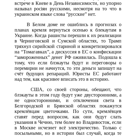
встрече в Киеве в День Независимости, но упорно
называл росіян русскими, несмотря на то что в
украинском языке слова “русские” нет.
В Белом доме не ошиблись в прогнозах о
планах кремля вернуться осенью к блекаутам в
Украине. Когда рашисты перешли к их реализации
в Черниговской и Сумской областях, то Трамп
тряхнул сирийской стариной и конкретизировался
на “Томагавках”, а дискуссия в ЕС о конфискации
“замороженных” денег РФ оживилась. Подошла к
тому, что если блэкауты будут и переговоры о
перемирии не начнутся, то эти деньги запишут на
счёт будущих репараций. Юристы ЕС работают
над тем, как красивее вписать это в историю.
США, со своей стороны, обещают, что
блэкауты в этом году будут уже двусторонними, а
не односторонними, и отключения света в
Белгородской и Брянской областях покажутся
кремлёвцам цветочками. По сути, кремлёвцев
ставят перед вопросом, как они будут слать
указания в Чечню, тем более во Владивосток, если
в Москве исчезнет всё электричество. Только с
посыльными, но в истории был случай, когда те