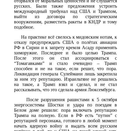
оторвался от моральных ценностей и не слушается
русских. Были также предложения устроить
международный трибунал над США и Трампом,
выйти из договора по стратегическим
вооружениям, разместить ракеты в КНДР и тому
подобное.
На практике всё свелось к мидовским нотам, к
отказу предупреждать США о полётах авиации
РФ в Сирии и к запрету кремля Асаду применять
химоружие. Последнее и было целью Трампа.
После этого он стал ассоциироваться с
“Томагавками” и стало очевидно – Трамп
способен и не на такое, если решит, что пора.
Ликвидация генерала Сулеймани лишь закрепила
за ним эту репутацию. Израильтяне не решались
на такое, а Трамп взял и сделал, и не стал
рассказывать, что это сделала армия Люксембурга.
После разрушения рашистами к 5 октября
энергосистемы Шостки и удара по поездам в
Белом доме решили: пора включать репутацию
Трампа на полную. Если в РФ есть “путин” с
репутацией персонажа, готового в любой момент
начать ядерную войну и выдать всем русским