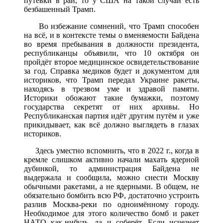
путёвки в рай, то у США на такой случай есть
безбашенный Трамп.
Во избежание сомнений, что Трамп способен
на всё, и в контексте темы о вменяемости Байдена
во время пребывания в должности президента,
республиканцы объявили, что 10 октября он
пройдёт второе медицинское освидетельствование
за год. Справка медиков будет и документом для
историков, что Трамп передал Украине ракеты,
находясь в трезвом уме и здравой памяти.
Историки обожают такие бумажки, поэтому
государства секретят от них архивы. Но
Республиканская партия идёт другим путём и уже
прикидывает, как всё должно выглядеть в глазах
историков.
Здесь уместно вспомнить, что в 2022 г., когда в
кремле слишком активно начали махать ядерной
дубинкой, то администрация Байдена не
выдержала и сообщила, можно снести Москву
обычными ракетами, а не ядерными. В общем, не
обязательно бомбить всю РФ, достаточно устроить
разлив Москва-реки по одноимённому городу.
Необходимое для этого количество бомб и ракет
НАТО как-нибудь, да и соберёт. Если исчезнет