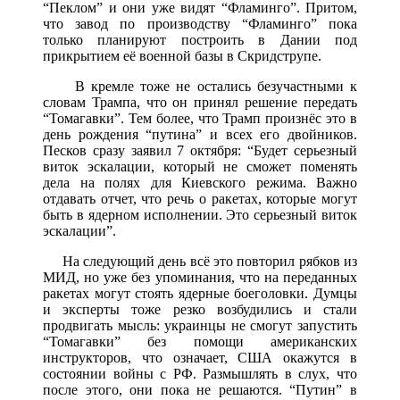
“Пеклом” и они уже видят “Фламинго”. Притом,
что завод по производству “Фламинго” пока
только планируют построить в Дании под
прикрытием её военной базы в Скридструпе.
В кремле тоже не остались безучастными к
словам Трампа, что он принял решение передать
“Томагавки”. Тем более, что Трамп произнёс это в
день рождения “путина” и всех его двойников.
Песков сразу заявил 7 октября: “Будет серьезный
виток эскалации, который не сможет поменять
дела на полях для Киевского режима. Важно
отдавать отчет, что речь о ракетах, которые могут
быть в ядерном исполнении. Это серьезный виток
эскалации”.
На следующий день всё это повторил рябков из
МИД, но уже без упоминания, что на переданных
ракетах могут стоять ядерные боеголовки. Думцы
и эксперты тоже резко возбудились и стали
продвигать мысль: украинцы не смогут запустить
“Томагавки” без помощи американских
инструкторов, что означает, США окажутся в
состоянии войны с РФ. Размышлять в слух, что
после этого, они пока не решаются. “Путин” в