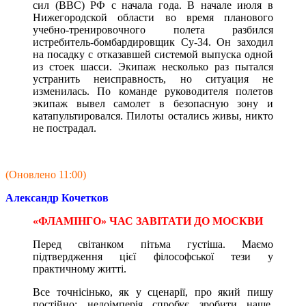
сил (ВВС) РФ с начала года. В начале июля в
Нижегородской области во время планового
учебно-тренировочного полета разбился
истребитель-бомбардировщик Су-34. Он заходил
на посадку с отказавшей системой выпуска одной
из стоек шасси. Экипаж несколько раз пытался
устранить неисправность, но ситуация не
изменилась. По команде руководителя полетов
экипаж вывел самолет в безопасную зону и
катапультировался. Пилоты остались живы, никто
не пострадал.
(Оновлено 11:00)
Александр Кочетков
«ФЛАМІНГО» ЧАС ЗАВІТАТИ ДО МОСКВИ
Перед світанком пітьма густіша. Маємо
підтвердження цієї філософської тези у
практичному житті.
Все точнісінько, як у сценарії, про який пишу
постійно: недоімперія спробує зробити наше