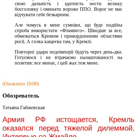
свою дальність і здатність нести велику
боєголовку і оминати вороже ППО. Ворог не має
відчувати себе безкарним.
Але чомусь в мене сумніви, що буде подібна
спроба використати «Фламінго». Швидше за все,
обмежаться Кримом і прикордонними областями
росії. А голка кащеєва там, у Кремлі.
Повторні удари недоімперії будуть через день-два.
Готуємося і не втрачаємо налаштованості на
позитив: все минає, і цей жах теж мине.
(Оновлено 10:00)
Обозреватель
Татьяна Гайжевская
Армия РФ истощается, Кремль
оказался перед тяжелой дилеммой.
Интервью со Жмайло