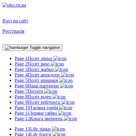
Вхід на сайт
Реєстрація
Toggle navigation
Page 1
Політ лінки
Page 2
Політ імхо
Page 3
Політ жабки
Page 4
Політ анекдоти
Page 5
Політ віршики
Page 6
Наші партнери
Page 7
Цитати
Page 8
Політ відео
Page 9
Політ рейтинги
Page 10
Таємна торба
Page 11
Зоряне сяйво
Page 12
Книга звернень
Page 13
Life лінки
Page 14
Life блоги