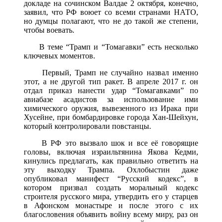
докладе на сочинском Валдае 2 октября, конечно,
заявил, что РФ воюет со всеми странами НАТО,
но думцы полагают, что не до такой же степени,
чтобы воевать.
В теме “Трамп и “Томагавки” есть несколько
ключевых моментов.
Первый, Трамп не случайно назвал именно
этот, а не другой тип ракет. В апреле 2017 г. он
отдал приказ нанести удар “Томагавками” по
авиабазе асадистов за использование ими
химического оружия, вывезенного из Ирака при
Хусейне, при бомбардировке города Хан-Шейхун,
который контролировали повстанцы.
В РФ это вызвало шок и все её говорящие
головы, включая израильтянина Якова Кедми,
кинулись предлагать, как правильно ответить на
эту выходку Трампа. Охлобыстин даже
опубликовал манифест “Русский кодекс”, в
котором призвал создать моральный кодекс
строителя русского мира, утвердить его у старцев
в Афонском монастыре и после этого с их
благословения объявить войну всему миру, раз он