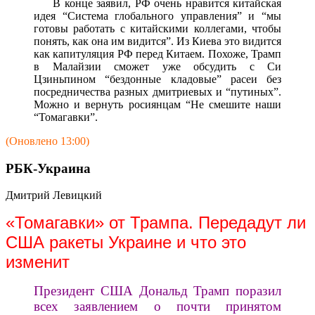
В конце заявил, РФ очень нравится китайская
идея “Система глобального управления” и “мы
готовы работать с китайскими коллегами, чтобы
понять, как она им видится”. Из Киева это видится
как капитуляция РФ перед Китаем. Похоже, Трамп
в Малайзии сможет уже обсудить с Си
Цзиньпином “бездонные кладовые” расеи без
посредничества разных дмитриевых и “путиных”.
Можно и вернуть росиянцам “Не смешите наши
“Томагавки”.
(Оновлено 13:00)
РБК-Украина
Дмитрий Левицкий
«Томагавки» от Трампа. Передадут ли
США ракеты Украине и что это
изменит
Президент США Дональд Трамп поразил
всех заявлением о почти принятом