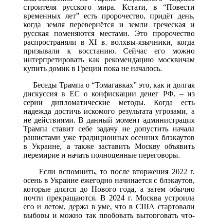
строителя русского мира. Кстати, в “Повести
временных лет” есть пророчество, придёт день,
когда земля перевернётся и земли греческая и
русская поменяются местами. Это пророчество
распространяли в XI в. волхвы-язычники, когда
призывали к восстанию. Сейчас его можно
интерпретировать как рекомендацию москвичам
купить домик в Греции пока не началось.
Беседы Трампа о “Томагавках” это, как и долгая
дискуссия в ЕС о конфискации денег РФ, – из
серии дипломатические методы. Когда есть
надежда достичь искомого результата угрозами, а
не действиями. В данный момент администрация
Трампа ставит себе задачу не допустить начала
рашистами уже традиционных осенних блэкаутов
в Украине, а также заставить Москву объявить
перемирие и начать полноценные переговоры.
Если вспомнить, то после вторжения 2022 г.
осень в Украине ежегодно начинается с блэкаутов,
которые длятся до Нового года, а затем обычно
почти прекращаются. В 2024 г. Москва устроила
его и летом, держа в уме, что в США стартовали
выборы и можно так пробовать выторговать что-