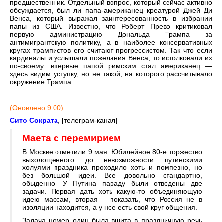
предшественник. Отдельный вопрос, который сейчас активно
обсуждается, был ли папа-американец креатурой Джей Ди
Венса, который выражал заинтересованность в избрании
папы из США. Известно, что Роберт Прево критиковал
первую администрацию Дональда Трампа за
антимигрантскую политику, а в наиболее консервативных
кругах трампистов его считают прогрессистом. Так что если
кардиналы и услышали пожелания Венса, то истолковали их
по-своему: впервые папой римским стал американец —
здесь видим уступку, но не такой, на которого рассчитывало
окружение Трампа.
(Оновлено 9:00)
Сито Сократа
, [телеграм-канал]
Маета с перемирием
В Москве отметили 9 мая. Юбилейное 80-е торжество
выхолощенного до невозможности путинскими
холуями праздника проходило хоть и помпезно, но
без большой идеи. Все довольно стандартно,
обыденно. У Путина параду были отведены две
задачи. Первая дать хоть какую-то объединяющую
идею массам, вторая – показать, что Россия не в
изоляции находится, а у нее есть свой круг общения.
Задача номер один была вшита в праздничную речь