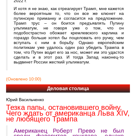
2022 г.
И хотя я не знаю, как отреагирует Трамп, мне кажется
более вероятным то, что он все же клюнет на
путинскую приманку и согласится на предложение.
Трамп трус – он боится предъявлять Путину
ультиматум, не говоря уже о том, что он
подобострастно обожает кремлевского карлика и
гораздо больше хотел бы поцеловать его ручку, чем
вступать с ним в борьбу. Однако европейским
политикам уже удалось один раз убедить Трампа в
том, что Путин водит его за нос, может им это удастся
сделать и в этот раз. И тогда Запад наконец-то
выдвинет России жесткий ультиматум.
(Оновлено 10:00)
Деловая столица
Юрий Васильченко
Тезка папы, остановившего войну.
Чего ждать от американца Льва XIV,
не любящего Трампа
Американец Роберт Прево не был
среди фаворитов конклава, однако