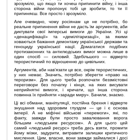
зрозуміло, що якщо ти хочеш припинити війну, і інша
сторона війни пропонує тобі це зробити, то ти її
припиняєш. Все просто і зрозуміло.
Але очевидно, чому росіянам це не потрібно, бо
реальне припинення війни не дасть їм аргументів, аби
диктувати свої імперські вимоги до України. Усі ці
«денацифікації» та «демілітаризації», за якими
ховаються бажання демонтажу української держави та
геноциду української нації. Домагатися подібних
протизаконних та антилюдських вимог можна лише в
один спосіб — силовий. Здебільшого — відверто
терористичний по відношенню до цивільних.
Аргументів, аби нав’язати це все, окрім терористичних,
у них немає. Значить, потрібно зберегти «право на
тероризм». Для цього треба розпочати беззмістовні
переговори без початку і кінця, на яких висувати
неприйнятні вимоги, і кричати, що інша сторона
повинна їх прийняти «заради миру». Бачили, знаємо.
Ці всі обмани, маніпуляції, постійна брехня і відверте
знущання над здоровим глуздом — це і є основа
імперії. А не міфічні військові «перемоги», які, по
факту, завжди були просто завалювання ворога
більшим «людським ресурсом». А для цього цей
самий «людський ресурс» треба десь взяти, промити
йому мізки, задурити, витравити залишки критичного
мислення. Цим, власне, вони завжди займалися і досі