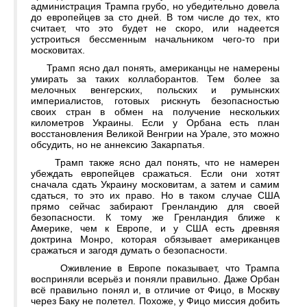
администрация Трампа грубо, но убедительно довела
до европейцев за сто дней. В том числе до тех, кто
считает, что это будет не скоро, или надеется
устроиться бессменным начальником чего-то при
московитах.
Трамп ясно дал понять, американцы не намерены
умирать за таких коллаборантов. Тем более за
мелочных венгерских, польских и румынских
империалистов, готовых рискнуть безопасностью
своих стран в обмен на получение нескольких
километров Украины. Если у Орбана есть план
восстановления Великой Венгрии на Урале, это можно
обсудить, но не аннексию Закарпатья.
Трамп также ясно дал понять, что не намерен
убеждать европейцев сражаться. Если они хотят
сначала сдать Украину московитам, а затем и самим
сдаться, то это их право. Но в таком случае США
прямо сейчас забирают Гренландию для своей
безопасности. К тому же Гренландия ближе к
Америке, чем к Европе, и у США есть древняя
доктрина Монро, которая обязывает американцев
сражаться и загодя думать о безопасности.
Оживление в Европе показывает, что Трампа
восприняли всерьёз и поняли правильно. Даже Орбан
всё правильно понял и, в отличие от Фицо, в Москву
через Баку не полетел. Похоже, у Фицо миссия добить