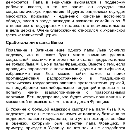
демократов. Папа в энциклике высказался в поддержку
рабочего класса, в то же время он осуждал там
социалистическую идеологию. В других энцикликах осуждал
масонство, призывал к единению христиан восточного
обряда, писал о вреде разводов и важности семейных уз. В
отношениях с государством отстаивал его невмешательство
в дела церкви. Очень благосклонно относился к Украинской
греко-католической церкви.
Сработала ли ставка Венса
Появление в Ватикане еще одного папы Льва усилило
надежду, что он также будет много внимания уделять
социальной тематике и в этом плане станет продолжателем
не только Льва XIII, но и папы Франциска. Вместе с тем, если
проводить параллели с несколькими другими понтификами,
избравшими имя Лев, можно найти намек на поиск
противодействия распространению в традиционно
католических государствах влияния протестантских церквей,
на неодобрение леволиберальных тенденций в церкви и на
попытку найти взаимопонимание с православными
церквями. Есть подозрение, что будет искать понимания и с
московской церковью так же, как это делал Франциск.
В Украине с большой надеждой смотрят на папу Льва XIV,
надеются, что он не только не изменит политику Ватикана по
поддержке нашего государства, но и учтет некоторые ошибки
в оценках, которыми был известен папа Франциск. К
примеру, приедет в Украину, на что так и не сподобился