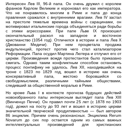
Интересен Лев III, 96-й папа. Он очень дружил с королем
франков Карлом Великим и короновал его как императора.
Что не понравилось многим в Риме и папа до конца
правления сражался с внутренними врагами. Лев IV застал
на престоле тяжелые времена войны с сарацинами, он
мотивировал итальянские города объединяться ради борьбы
с этими агрессорами. При папе Льве ІХ произошел
окончательный раскол на западное и восточное
христианство (1054 год). Отличился в истории и папа Лев Х
(Джованни Медичи). При нем процветала продажа
индульгенций, протест против чего стал катализатором
Реформации. Папа осудил Мартина Лютера и отлучил его от
церкви. Произведения вождя протестантов было приказано
сжигать. Однако таким конфликтным способом остановить
процесс понтифику не удалось. Лев XII, находившийся на
троне с 1823 по 1829 год, вошел в историю как очень
консервативный папа, жестоко боровшийся со
свободомыслием, различными тайными обществами,
следивший за общественной моралью в Риме.
Но кроме Льва I в контексте прогноза будущих действий
новоизбранного папы интересным выглядит папа Лев ХIII
(Винченцо Печчи). Он правил почти 25 лет (с 1878 по 1903
год), дожил на посту до 93 лет и вошел в историю церкви
значительной творческой продуктивностью — был автором
86 энциклик. Причем очень резонансных. Энциклика Rerum
Novarum до сих пор остается одним из самых важных
интеллектуальных произведений для христианских