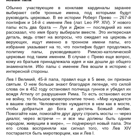
Обычно участвующие в конклаве кардиналы заранее
выбирают себе тронные имена, под которыми будут
руководить церковью. В ее истории Роберт Прево — 267-й
понтифик и 14-й с именем Лев (лат. Leo PP. XIV). У нового
папы есть два брата — Луи и Джон — последний из них
рассказал, что имя брату выбирали вместе. Это интересная
деталь, ведь ответ на вопросы, что ожидает на церковь и
верующих, ищут именно в тронном имени папы, его
избрание указывает на то, что понтифик будет продолжать
политику папы, руководившего Римско-католической
церковью под таким именем. В случае с Прево еще вопрос,
кому из братьев принадлежала идея и как дошли до общего
знаменателя. Ибо папы с именем Лев вошли в историю с
интересной стороны.
Лев I Великий, 45-й папа, правил еще в 5 веке, он признан
святым. О нем больше знают благодаря легенде, что силой
слова он в 452 году остановил полчища гуннов и убедил их
вождя Аттилу от разрушения Рима. То есть остановил если
не войну, то большое кровопролитие точно. «Мир нуждается
в вашем свете. Человечество нуждается в нем как в мосте,
чтобы добраться до Бога и достичь Божьей любви.
Помогайте нам, помогайте друг другу строить мосты — через
диалог, через встречи — и все мы должны быть одним
народом, живущим в мире», — подчеркнул новый папа. Эти
его слова восприняли как сигнал того, что Лев XIV
постарается быть миротворцем, как и Лев I.