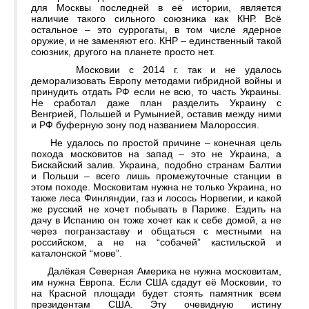
для Москвы последней в её истории, является
наличие такого сильного союзника как КНР. Всё
остальное – это суррогаты, в том числе ядерное
оружие, и не заменяют его. КНР – единственный такой
союзник, другого на планете просто нет.
Московии с 2014 г. так и не удалось
деморализовать Европу методами гибридной войны и
принудить отдать РФ если не всю, то часть Украины.
Не сработал даже план разделить Украину с
Венгрией, Польшей и Румынией, оставив между ними
и РФ буферную зону под названием Малороссия.
Не удалось по простой причине – конечная цель
похода московитов на запад – это не Украина, а
Бискайский залив. Украина, подобно странам Балтии
и Польши – всего лишь промежуточные станции в
этом походе. Московитам нужна не только Украина, но
также леса Финляндии, газ и лосось Норвегии, и какой
же русский не хочет побывать в Париже. Ездить на
дачу в Испанию он тоже хочет как к себе домой, а не
через погранзаставу и общаться с местными на
российском, а не на “собачей” кастильской и
каталонской “мове”.
Далёкая Северная Америка не нужна московитам,
им нужна Европа. Если США сдадут её Московии, то
на Красной площади будет стоять памятник всем
президентам США. Эту очевидную истину