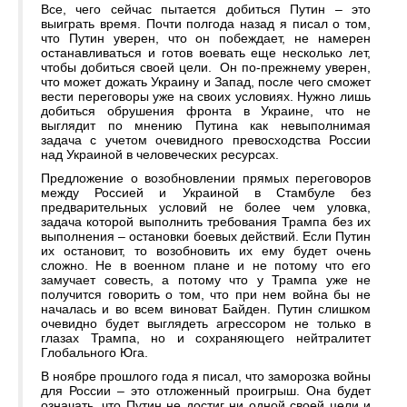
Все, чего сейчас пытается добиться Путин – это
выиграть время. Почти полгода назад я писал о том,
что Путин уверен, что он побеждает, не намерен
останавливаться и готов воевать еще несколько лет,
чтобы добиться своей цели. Он по-прежнему уверен,
что может дожать Украину и Запад, после чего сможет
вести переговоры уже на своих условиях. Нужно лишь
добиться обрушения фронта в Украине, что не
выглядит по мнению Путина как невыполнимая
задача с учетом очевидного превосходства России
над Украиной в человеческих ресурсах.
Предложение о возобновлении прямых переговоров
между Россией и Украиной в Стамбуле без
предварительных условий не более чем уловка,
задача которой выполнить требования Трампа без их
выполнения – остановки боевых действий. Если Путин
их остановит, то возобновить их ему будет очень
сложно. Не в военном плане и не потому что его
замучает совесть, а потому что у Трампа уже не
получится говорить о том, что при нем война бы не
началась и во всем виноват Байден. Путин слишком
очевидно будет выглядеть агрессором не только в
глазах Трампа, но и сохраняющего нейтралитет
Глобального Юга.
В ноябре прошлого года я писал, что заморозка войны
для России – это отложенный проигрыш. Она будет
означать, что Путин не достиг ни одной своей цели и