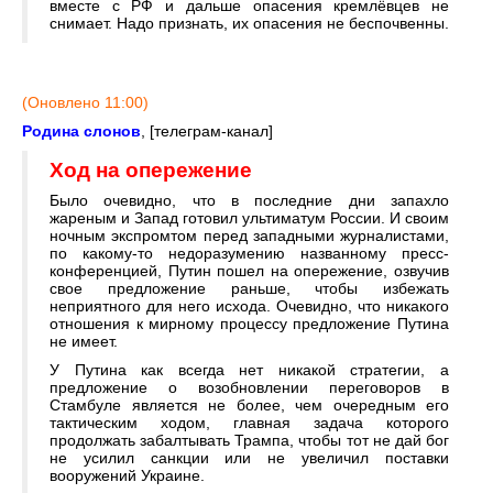
вместе с РФ и дальше опасения кремлёвцев не
снимает. Надо признать, их опасения не беспочвенны.
(Оновлено 11:00)
Родина слонов
, [телеграм-канал]
Ход на опережение
Было очевидно, что в последние дни запахло
жареным и Запад готовил ультиматум России. И своим
ночным экспромтом перед западными журналистами,
по какому-то недоразумению названному пресс-
конференцией, Путин пошел на опережение, озвучив
свое предложение раньше, чтобы избежать
неприятного для него исхода. Очевидно, что никакого
отношения к мирному процессу предложение Путина
не имеет.
У Путина как всегда нет никакой стратегии, а
предложение о возобновлении переговоров в
Стамбуле является не более, чем очередным его
тактическим ходом, главная задача которого
продолжать забалтывать Трампа, чтобы тот не дай бог
не усилил санкции или не увеличил поставки
вооружений Украине.