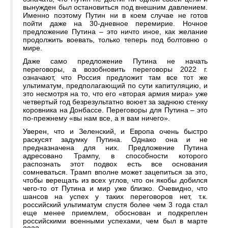
вынужден был остановиться под внешним давлением.
Именно поэтому Путин ни в коем случае не готов
пойти даже на 30-дневное перемирие. Ночное
предложение Путина – это ничто иное, как желание
продолжить воевать, только теперь под болтовню о
мире.
Даже само предложение Путина не начать
переговоры, а возобновить переговоры 2022 г.
означают, что Россия предложит там все тот же
ультиматум, предполагающий по сути капитуляцию, и
это несмотря на то, что его «вторая армия мира» уже
четвертый год безрезультатно воюет за заднюю стенку
коровника на Донбассе. Переговоры для Путина – это
по-прежнему «вы нам все, а я вам ничего».
Уверен, что и Зеленский, и Европа очень быстро
раскусят задумку Путина. Однако она и не
предназначена для них. Предложение Путина
адресовано Трампу, в способности которого
распознать этот подвох есть все основания
сомневаться. Трамп вполне может зацепиться за это,
чтобы верещать из всех углов, что он якобы добился
чего-то от Путина и мир уже близко. Очевидно, что
шансов на успех у таких переговоров нет, т.к.
российский ультиматум спустя более чем 3 года стал
еще менее приемлем, обоснован и подкреплен
российскими военными успехами, чем был в марте