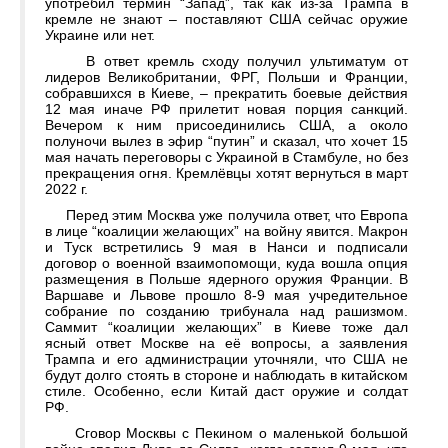
употребил термин “Запад”, так как из-за Трампа в
кремле не знают – поставляют США сейчас оружие
Украине или нет.
В ответ кремль сходу получил ультиматум от
лидеров Великобритании, ФРГ, Польши и Франции,
собравшихся в Киеве, – прекратить боевые действия
12 мая иначе РФ прилетит новая порция санкций.
Вечером к ним присоединились США, а около
полуночи вылез в эфир “путин” и сказал, что хочет 15
мая начать переговоры с Украиной в Стамбуле, но без
прекращения огня. Кремлёвцы хотят вернуться в март
2022 г.
Перед этим Москва уже получила ответ, что Европа
в лице “коалиции желающих” на войну явится. Макрон
и Туск встретились 9 мая в Нанси и подписали
договор о военной взаимопомощи, куда вошла опция
размещения в Польше ядерного оружия Франции. В
Варшаве и Львове прошло 8-9 мая учредительное
собрание по созданию трибунала над рашизмом.
Саммит “коалиции желающих” в Киеве тоже дал
ясный ответ Москве на её вопросы, а заявления
Трампа и его администрации уточняли, что США не
будут долго стоять в стороне и наблюдать в китайском
стиле. Особенно, если Китай даст оружие и солдат
РФ.
Сговор Москвы с Пекином о маленькой большой