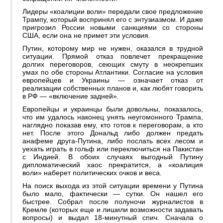
Лидеры «коалиции воли» передали свое предложение
Трампу, который воспринял его с энтузиазмом. И даже
пригрозил России новыми санкциями со стороны
США, если она не примет эти условия.
Путин, которому мир не нужен, оказался в трудной
ситуации. Прямой отказ повлечет прекращение
долгих переговоров, сеющих смуту в неокрепших
умах по обе стороны Атлантики. Согласие на условия
европейцев и Украины — означает отказ от
реализации собственных планов и, как любят говорить
в РФ — «включение задней».
Европейцы и украинцы были довольны, показалось,
что им удалось наконец унять неугомонного Трампа,
наглядно показав ему, кто готов к переговорам, а кто
нет. После этого Дональд либо должен предать
анафеме друга-Путина, либо послать всех лесом и
уехать играть в гольф или переключиться на Пакистан
с Индией. В обоих случаях выгодный Путину
дипломатический хаос прекратится, а «коалиция
воли» наберет политических очков и веса.
На поиск выхода из этой ситуации времени у Путина
было мало, фактически — сутки. Он нашел его
быстрее. Собрал после полуночи журналистов в
Кремле (которых еще и лишили возможности задавать
вопросы) и выдал 18-минутный спич. Сначала о