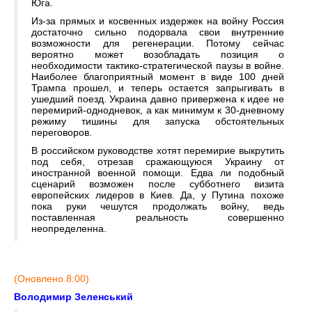
Юга.
Из-за прямых и косвенных издержек на войну Россия
достаточно сильно подорвала свои внутренние
возможности для регенерации. Потому сейчас
вероятно может возобладать позиция о
необходимости тактико-стратегической паузы в войне.
Наиболее благоприятный момент в виде 100 дней
Трампа прошел, и теперь остается запрыгивать в
ушедший поезд. Украина давно привержена к идее не
перемирий-однодневок, а как минимум к 30-дневному
режиму тишины для запуска обстоятельных
переговоров.
В российском руководстве хотят перемирие выкрутить
под себя, отрезав сражающуюся Украину от
иностранной военной помощи. Едва ли подобный
сценарий возможен после субботнего визита
европейских лидеров в Киев. Да, у Путина похоже
пока руки чешутся продолжать войну, ведь
поставленная реальность совершенно
неопределенна.
(Оновлено 8:00)
Володимир Зеленський