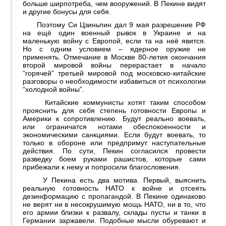
больше ширпотреба, чем вооружений. В Пекине видят
и другие бонусы для себя.
Поэтому Си Цзиньпин дал 9 мая разрешение РФ
на ещё один военный рывок в Украине и на
маленькую войну с Европой, если та на неё явится.
Но с одним условием – ядерное оружие не
применять. Отмечание в Москве 80-летия окончания
второй мировой войны перерастает в начало
“горячей” третьей мировой под московско-китайские
разговоры о необходимости избавиться от психологии
“холодной войны”.
Китайские коммунисты хотят таким способом
прояснить для себя степень готовности Европы и
Америки к сопротивлению. Будут реально воевать,
или ограничатся нотами обеспокоенности и
экономическими санкциями. Если будут воевать, то
только в обороне или предпримут наступательные
действия. По сути, Пекин согласился провести
разведку боем руками рашистов, которые сами
прибежали к нему и попросили благословения.
У Пекина есть два мотива. Первый, выяснить
реальную готовность НАТО к войне и отсеять
дезинформацию с пропагандой. В Пекине одинаково
не верят ни в несокрушимую мощь НАТО, ни в то, что
его армии близки к развалу, склады пусты и танки в
Германии заржавели. Подобные мысли обуревают и