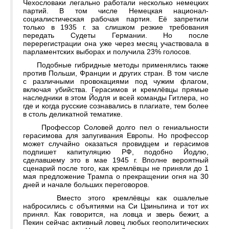
Чехословаки легально работали несколько немецких
партий. В том числе Немецкая национал-
социалистическая рабочая партия. Её запретили
только в 1935 г. за слишком резкие требования
передать Судеты Германии. Но после
перерегистрации она уже через месяц участвовала в
парламентских выборах и получила 23% голосов.
Подобные гибридные методы применялись также
против Польши, Франции и других стран. В том числе
с различными провокациями под чужим флагом,
включая убийства. Герасимов и кремлёвцы прямые
наследники в этом Йодля и всей команды Гитлера, но
где и когда русские сознавались в плагиате, тем более
в столь деликатной тематике.
Профессор Соловей долго пел о гениальности
герасимова для запугивания Европы. Но профессор
может случайно оказаться провидцем и герасимов
подпишет капитуляцию РФ, подобно Йодлю,
сделавшему это в мае 1945 г. Вполне вероятный
сценарий после того, как кремлёвцы не приняли до 1
мая предложение Трампа о прекращении огня на 30
дней и начале больших переговоров.
Вместо этого кремлёвцы как ошалелые
набросились с объятиями на Си Цзиньпина и тот их
принял. Как говорится, на ловца и зверь бежит, а
Пекин сейчас активный ловец любых геополитических