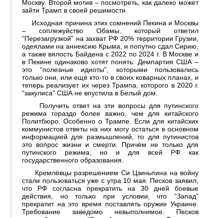
Москву. Второй мотив – посмотреть, как далеко может
зайти Трамп в своей решимости.
Исходная причина этих сомнений Пекина и Москвы
– соплежуйство Обамы, который ответил
“Перезагрузкой” на захват РФ 20% территории Грузии,
одеялами на аннексию Крыма, и попутно сдал Сирию,
а также вялость Байдена с 2022 по 2024 г. В Москве и
в Пекине одинаково хотят понять: Демпартия США –
это “полезные идиоты”, которыми пользовались
только они, или ещё кто-то в своих коварных планах, и
теперь реализует их через Трампа, которого в 2020 г.
“закулиса” США не впустила в Белый дом.
Получить ответ на эти вопросы для путинского
режима гораздо более важно, чем для китайского
Политбюро. Особенно о Трампе. Если для китайских
коммунистов ответы на них могу остаться в основном
информацией для размышлений, то для путинистов
это вопрос жизни и смерти. Причём не только для
путинского режима, но и для всей РФ как
государственного образования.
Кремлёвцы разрешением Си Цзиньпина на войну
стали пользоваться уже с утра 10 мая. Песков заявил,
что РФ согласна прекратить на 30 дней боевые
действия, но только при условии, что “Запад”
прекратит на это время поставлять оружие Украине.
Требование заведомо невыполнимое. Песков