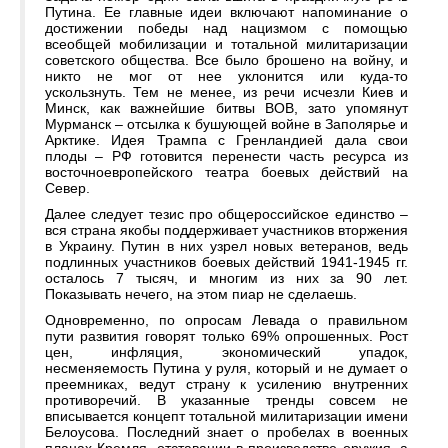
Путина. Ее главные идеи включают напоминание о
достижении победы над нацизмом с помощью
всеобщей мобилизации и тотальной милитаризации
советского общества. Все было брошено на войну, и
никто не мог от нее уклонится или куда-то
ускользнуть. Тем не менее, из речи исчезли Киев и
Минск, как важнейшие битвы ВОВ, зато упомянут
Мурманск – отсылка к бушующей войне в Заполярье и
Арктике. Идея Трампа с Гренландией дала свои
плоды – РФ готовится перенести часть ресурса из
восточноевропейского театра боевых действий на
Север.
Далее следует тезис про общероссийское единство –
вся страна якобы поддерживает участников вторжения
в Украину. Путин в них узрел новых ветеранов, ведь
подлинных участников боевых действий 1941-1945 гг.
осталось 7 тысяч, и многим из них за 90 лет.
Показывать нечего, на этом пиар не сделаешь.
Одновременно, по опросам Левада о правильном
пути развития говорят только 69% опрошенных. Рост
цен, инфляция, экономический упадок,
несменяемость Путина у руля, который и не думает о
преемниках, ведут страну к усилению внутренних
противоречий. В указанные тренды совсем не
вписывается концепт тотальной милитаризации имени
Белоусова. Последний знает о пробелах в военных