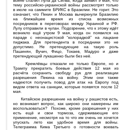
войне спалил Лула да Силва, когда заявил 9 мая, что
тему российско-украинской войны рассмотрят только
в июле на саммите БРИКС в Бразилии. Не горит. Это
означает, что Пекин и Москва вычеркнули Бразилию
на ближайшее время из списка возможных
посредников в переговорах между Украиной и РФ.
Лулу отправили в чулан. Подозрение, что к этому идёт
возникло ещё утром 9 мая, когда он появился на
параде с неонацистской “колорадкой” на лацкане
пиджака. Для претендента в посредники это не
допустимо. Не претендующие на такую роль
Пашинян, Вучич, Фицо, Токаев, Мадуро и даже
претендующий лукашенко были без неё.
Кремлёвцы отказали не только Европе, но и
Трампу прекратить боевые действия 12 мая из
расчёта сохранить свободу рук для реализации
разрешения Пекина на войну. Этим они также
надеются получить повод для атак на Европу под
видом ответа на санкции, которые появятся после 12
мая.
Китайское разрешение на войну у рашистов есть,
но возникает вопрос, как широко они намерены им
воспользоваться? Похоже, кроме разрешения у них
есть ещё и свои тормоза, сдерживающие его
применение, несмотря на то что им очень не хочется
упускать лето как удобное время для войны.
Телеграмма Кима Третьего о готовности воевать