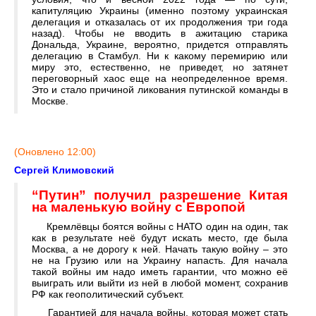
капитуляцию Украины (именно поэтому украинская
делегация и отказалась от их продолжения три года
назад). Чтобы не вводить в ажитацию старика
Дональда, Украине, вероятно, придется отправлять
делегацию в Стамбул. Ни к какому перемирию или
миру это, естественно, не приведет, но затянет
переговорный хаос еще на неопределенное время.
Это и стало причиной ликования путинской команды в
Москве.
(Оновлено 12:00)
Сергей Климовский
“Путин” получил разрешение Китая
на маленькую войну с Европой
Кремлёвцы боятся войны с НАТО один на один, так
как в результате неё будут искать место, где была
Москва, а не дорогу к ней. Начать такую войну – это
не на Грузию или на Украину напасть. Для начала
такой войны им надо иметь гарантии, что можно её
выиграть или выйти из ней в любой момент, сохранив
РФ как геополитический субъект.
Гарантией для начала войны, которая может стать