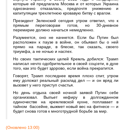
которые ей предлагала Москва и от которых Украина
однозначно отказалась, предпочтя унижению и
капитуляции трехлетнюю кровавую битву с врагом.
Президент Зеленский сегодня утром ответил, что к
прямым переговорам готов, но 30-дневное
перемирие должно начаться немедленно.
Разумеется, оно не начнется. Если бы Путин был
расположен к паузе в войне, он обьявил бы о ней
прямо на параде, в блеске, так сказать, своего
триумфа, а не ночью и наспех.
Но своих тактических целей Кремль добился: Трамп
написал нечто одобрительное в своей соцсети, в духе
того, как это будет здорово, если война прекратится.
Говорят, Трамп последнее время плохо спит, утром
ему доложат реальный расклад дел — и он вряд ли
вызовет у него приступ счастья.
Но день отдыха своей ночной заявой Путин себе
организовал. Выпьет кефиру в долгожданном
одиночестве на кремлевской кухне, поплавает в
тайном бассейне, выжмет новый вес на фитнесе — и
будет снова готов к многотрудной борьбе за мир.
(Оновлено 13:00)