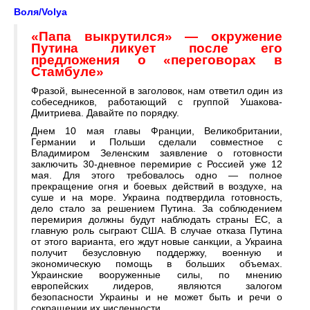
Воля/Volya
«Папа выкрутился» — окружение
Путина ликует после его
предложения о «переговорах в
Стамбуле»
Фразой, вынесенной в заголовок, нам ответил один из
собеседников, работающий с группой Ушакова-
Дмитриева. Давайте по порядку.
Днем 10 мая главы Франции, Великобритании,
Германии и Польши сделали совместное с
Владимиром Зеленским заявление о готовности
заключить 30-дневное перемирие с Россией уже 12
мая. Для этого требовалось одно — полное
прекращение огня и боевых действий в воздухе, на
суше и на море. Украина подтвердила готовность,
дело стало за решением Путина. За соблюдением
перемирия должны будут наблюдать страны ЕС, а
главную роль сыграют США. В случае отказа Путина
от этого варианта, его ждут новые санкции, а Украина
получит безусловную поддержку, военную и
экономическую помощь в больших объемах.
Украинские вооруженные силы, по мнению
европейских лидеров, являются залогом
безопасности Украины и не может быть и речи о
сокращении их численности.