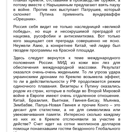
планах Кремля, отставании в производстве оружия, а
потому вместе с Нарышкиным предлагают взять паузу
в войне. Против них выступает Патрушев, который
склоняет Путина применить вундерваффе
«Орешник».
Россия себя видит не только наследницей «великой
победы», но еще и несокрушимой преградой от
нацизма, русофобии и антисемитизма. Вот только
кого защищает сея преграда совершенно не ясно.
Неужели Азию, а конкретнее Китай, чей лидер был
гвоздем программы на Красной площади.
Здесь следует вернутся к теме международного
положения России. МИД из кожи вон лез для
обеспечения международной массовки. Результат
оказался очень-очень жиденьким. То ли угроза удара
украинскими дронами по Кремлю возымела эффект,
то ли в действительности у РФ продолжается режим
одиночного плавания. Визитеры к Путину оказались
родом из стран, которые в победе во Второй Мировой
войне в Европе имеют очень отдаленное отношение.
Китай, Бразилия, Вьетнам, Гвинея-Бисау, Мьянма,
Зимбабве, Папуа-Новая Гвинея и прочие Конго – это
десант для статистики, а не для символизма или
увековечивания памяти. Интересно сколько каждому
из них их в Кремле отслюнявили за участие в
действе? Счет идет на сотни миллионов долларов
помощи понаехавшим гостям бездонного Глобального