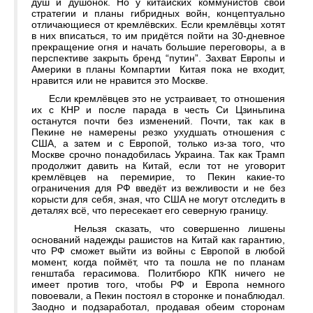
душ и душонок. Но у китайских коммунистов свои
стратегии и планы гибридных войн, концептуально
отличающиеся от кремлёвских. Если кремлёвцы хотят
в них вписаться, то им придётся пойти на 30-дневное
прекращение огня и начать большие переговоры, а в
перспективе закрыть бренд “путин”. Захват Европы и
Америки в планы Компартии Китая пока не входит,
нравится или не нравится это Москве.
Если кремлёвцев это не устраивает, то отношения
их с КНР и после парада в честь Си Цзиньпина
останутся почти без изменений. Почти, так как в
Пекине не намерены резко ухудшать отношения с
США, а затем и с Европой, только из-за того, что
Москве срочно понадобилась Украина. Так как Трамп
продолжит давить на Китай, если тот не уговорит
кремлёвцев на перемирие, то Пекин какие-то
ограничения для РФ введёт из вежливости и не без
корысти для себя, зная, что США не могут отследить в
деталях всё, что пересекает его северную границу.
Нельзя сказать, что совершенно лишены
оснований надежды рашистов на Китай как гарантию,
что РФ сможет выйти из войны с Европой в любой
момент, когда поймёт, что та пошла не по планам
генштаба герасимова. Политбюро КПК ничего не
имеет против того, чтобы РФ и Европа немного
повоевали, а Пекин постоял в сторонке и понаблюдал.
Заодно и подзаработал, продавая обеим сторонам