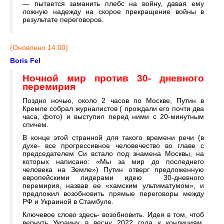
— пытается заманить плебс на войну, давая ему
ложную надежду на скорое прекращение войны в
результате переговоров.
(Оновлено 14:00)
Boris Fel
Ночной мир против 30- дневного
перемирия
Поздно ночью, около 2 часов по Москве, Путин в
Кремле собрал журналистов ( прождали его почти два
часа, фото) и выступил перед ними с 20-минутным
спичем.
В конце этой странной для такого времени речи (в
духе- все прогрессивное человечество во главе с
председателем Си встало под знамена Москвы, на
которых написано: «Мы за мир до последнего
человека на Земле») Путин отверг предложенную
европейскими лидерами идею 30-дневного
перемирия, назвав ее «хамским ультиматумом», и
предложил возобновить прямые переговоры между
РФ и Украиной в Стамбуле.
Ключевое слово здесь- возобновить. Идея в том, чтоб
вернуть Украину в весну 2022 года к кондициям,