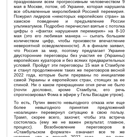
праздновании всем прогрессивным человечеством 9
мая в Москве, потом, об Украине, которая нарушила
все объявленные миролюбивой Россией перемирия.
Пожурил лидеров «некоторых европейских стран» за
хамское поведение и предъявление России
ультиматумов. Подробно перечислил взятые с потолка
цифры о «фактах нарушения перемирия» на 8-10
мая (это его любимая манера — сыпать большим
количеством цифр, чтобы произвести впечатление
невероятной осведомленности). А в финале заявил,
что Россия за мир, поэтому предлагает Украине
двусторонние переговоры без участия ее (Украины)
европейских кураторов и без всяких предварительных
условий. Пройдут эти переговоры 15 мая в Стамбуле
и станут продолжением таких же переговоров весной
2022 года, которые были прерваны по инициативе
самой Украины и европейских стран, стоящих за ее
спиной. Ни о каком прекращении огня речи не было
(почти дословно, кроме Стамбула, его речь
спрогнозировал Фома в эфире у Гелы Васадзе утром).
То есть, Путин вместо невыгодного отказа или еще
более невыгодного принятия предложений
«коалиции» перевернул ситуацию в свою пользу.
Трамп, скорее всего, захочет, чтобы эта встреча
состоялась (ему же не важен результат, главное,
процесс). Возобновление переговоров в
«Стамбульском формате» означает все те же
условия, что и весной 2022 года — по сути,