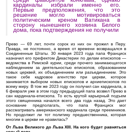
кардиналы избрали именно его.
Первые предположения, что это
решение могло мотивироваться
политическим креном Ватикана в
сторону нынешнего хозяина Белого
дома, пока подтверждения не получили
Прево — 69 лет, почти сорок из них он прожил в Перу.
Правда, не постоянно, а время от времени возвращался в
Соединенные Штаты. 30 января 2023 года папа Франциск
назначил его префектом Дикастерии по делам епископов —
ведомства в Римской курии, среди прочего занимающегося
наблюдением за деятельностью епископов, образованием
новых церквей, их объединением или разъединением. Это
такое себе кадровое агентство при церкви, которое
занимается выбором новых епископов и архиепископов по
всему миру. В том же 2023 году он получил сан кардинала, а
6 февраля уже в этом году предыдущий папа возвел Прево в
сан кардинала-епископа. То есть крутой карьерный подъем
этого священника начался всего два года назад. Это дает
основание предполагать, что папа Франциск мог
рассматривать американского кардинала среди преемников.
Но продолжит ли тот политику предшественника, которая
многим в церкви не нравилась?
От Льва Великого до Льва XIII. На кого будет равняться
новый папа