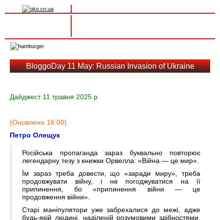
Вхід на сайт
Реєстрація
Toggle
navigation
BloggoDay 11 May: Russian Invasion of Ukraine
Дайджест 11 травня 2025 р
(Оновлено 16:00)
Петро Олещук
Російська пропаганда зараз буквально повторює
легендарну тезу з книжки Орвелла: «Війна — це мир».
Їм зараз треба довести, що «заради миру», треба
продовжувати війну, і не погоджуватися на її
припинення, бо «припинення війни — це
продовження війни».
Старі маніпулятори уже забрехалися до межі, адже
будь-якій людині, наділеній розумовими здібностями,