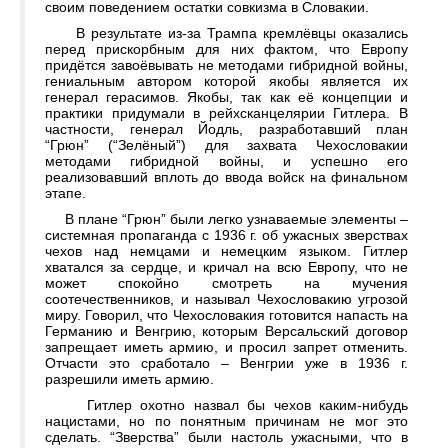
своим поведением остатки совкизма в Словакии.
В результате из-за Трампа кремлёвцы оказались
перед прискорбным для них фактом, что Европу
придётся завоёвывать не методами гибридной войны,
гениальным автором которой якобы является их
генерал герасимов. Якобы, так как её концепции и
практики придумали в рейхсканцелярии Гитлера. В
частности, генерал Йодль, разработавший план
“Грюн” (“Зелёный”) для захвата Чехословакии
методами гибридной войны, и успешно его
реализовавший вплоть до ввода войск на финальном
этапе.
В плане “Грюн” были легко узнаваемые элементы –
системная пропаганда с 1936 г. об ужасных зверствах
чехов над немцами и немецким языком. Гитлер
хватался за сердце, и кричал на всю Европу, что не
может спокойно смотреть на мучения
соотечественников, и называл Чехословакию угрозой
миру. Говорил, что Чехословакия готовится напасть на
Германию и Венгрию, которым Версальский договор
запрещает иметь армию, и просил запрет отменить.
Отчасти это сработало – Венгрии уже в 1936 г.
разрешили иметь армию.
Гитлер охотно назвал бы чехов каким-нибудь
нацистами, но по понятным причинам не мог это
сделать. “Зверства” были настоль ужасными, что в