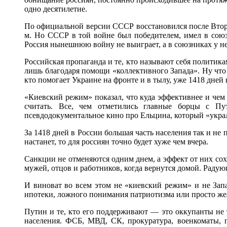
одно десятилетие.
По официальной версии СССР восстановился после Второй
м. Но СССР в той войне был победителем, имел в сою
Россия нынешнюю войну не выиграет, а в союзниках у не
Российская пропаганда и те, кто называют себя полити
лишь благодаря помощи «коллективного Запада». Ну чт
кто помогает Украине на фронте и в тылу, уже 1418 дне
«Киевский режим» показал, что куда эффективнее и чем р
считать. Все, чем отметились главные борцы с П
псевдодокументальное кино про Ельцина, который «украл
За 1418 дней в России большая часть населения так и не 
настанет, то для россиян точно будет хуже чем вчера.
Санкции не отменяются одним днем, а эффект от них сох
мужей, отцов и работников, когда вернутся домой. Радующ
И виноват во всем этом не «киевский режим» и не Запа
ипотеки, ложного понимания патриотизма или просто же
Путин и те, кто его поддерживают — это оккупанты не 
населения. ФСБ, МВД, СК, прокуратура, военкоматы, 