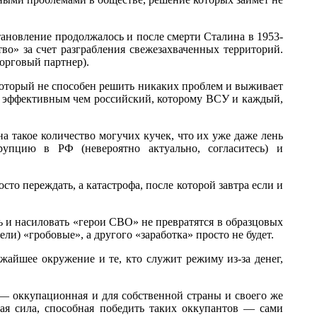
тановление продолжалось и после смерти Сталина в 1953-
» за счет разграбления свежезахваченных территорий.
орговый партнер).
который не способен решить никаких проблем и выживает
е эффективным чем российский, которому ВСУ и каждый,
на такое количество могучих кучек, что их уже даже лень
пцию в РФ (невероятно актуально, согласитесь) и
сто переждать, а катастрофа, после которой завтра если и
ь и насиловать «герои СВО» не превратятся в образцовых
ли) «гробовые», а другого «заработка» просто не будет.
жайшее окружение и те, кто служит режиму из-за денег,
 — оккупационная и для собственной страны и своего же
ая сила, способная победить таких оккупантов — сами