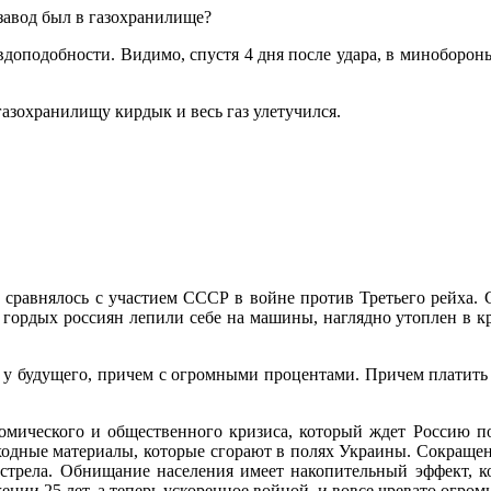
завод был в газохранилище?
авдоподобности. Видимо, спустя 4 дня после удара, в миноборон
газохранилищу кирдык и весь газ улетучился.
 сравнялось с участием СССР в войне против Третьего рейха. 
ордых россиян лепили себе на машины, наглядно утоплен в кро
 у будущего, причем с огромными процентами. Причем платить
мического и общественного кризиса, который ждет Россию по
ходные материалы, которые сгорают в полях Украины. Сокращени
выстрела. Обнищание населения имеет накопительный эффект, к
нии 25 лет, а теперь ускоренное войной, и вовсе чревато огро