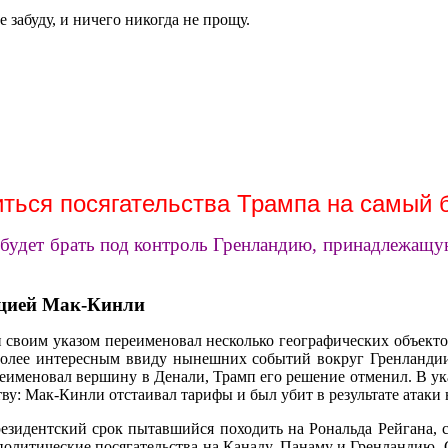
 забуду, и ничего никогда не прощу.
иться посягательства Трампа на самый
ак будет брать под контроль Гренландию, принадлежащ
ацией Мак-Кинли
амп своим указом переименовал несколько географических объек
более интересным ввиду нынешних событий вокруг Гренланди
реименовал вершину в Денали, Трамп его решение отменил. В ук
ву: Мак-Кинли отстаивал тарифы и был убит в результате атаки
езидентский срок пытавшийся походить на Рональда Рейгана, 
политические посягательства на Канаду, Панаму и Гренландию. С