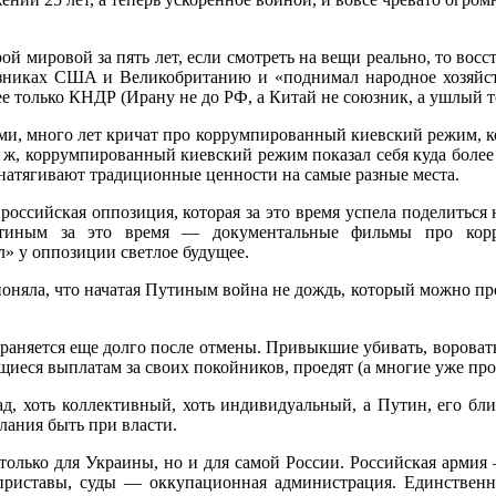
 мировой за пять лет, если смотреть на вещи реально, то восс
зниках США и Великобританию и «поднимал народное хозяйство
е только КНДР (Ирану не до РФ, а Китай не союзник, а ушлый т
ками, много лет кричат про коррумпированный киевский режим, 
о ж, коррумпированный киевский режим показал себя куда боле
й натягивают традиционные ценности на самые разные места.
оссийская оппозиция, которая за это время успела поделиться 
утиным за это время — документальные фильмы про корру
» у оппозиции светлое будущее.
поняла, что начатая Путиным война не дождь, который можно про
раняется еще долго после отмены. Привыкшие убивать, вороват
иеся выплатам за своих покойников, проедят (а многие уже прое
д, хоть коллективный, хоть индивидуальный, а Путин, его бли
лания быть при власти.
только для Украины, но и для самой России. Российская армия
приставы, суды — оккупационная администрация. Единственн