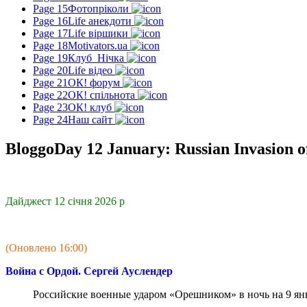
Page 15
Фотопріколи
Page 16
Life анекдоти
Page 17
Life віршики
Page 18
Motivators.ua
Page 19
Клуб_Нічка
Page 20
Life відео
Page 21
ОК! форум
Page 22
ОК! спільнота
Page 23
ОК! клуб
Page 24
Наш сайт
BloggoDay 12 January: Russian Invasion o
Дайджест 12 січня 2026 р
(Оновлено 16:00)
Война с Ордой. Сергей Ауслендер
Российские военные ударом «Орешником» в ночь на 9 я