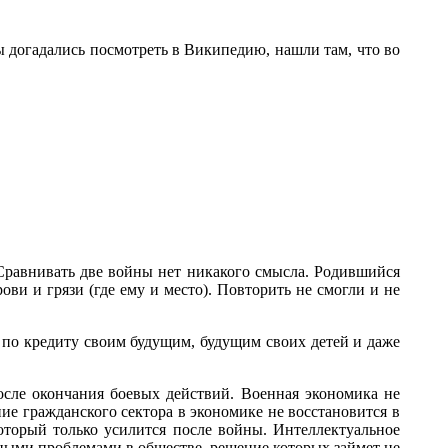
ы догадались посмотреть в Википедию, нашли там, что во
Сравнивать две войны нет никакого смысла. Родившийся
ви и грязи (где ему и место). Повторить не смогли и не
 по кредиту своим будущим, будущим своих детей и даже
сле окончания боевых действий. Военная экономика не
е гражданского сектора в экономике не восстановится в
оторый только усилится после войны. Интеллектуальное
мными проблемами в обществе, решение которых займет не