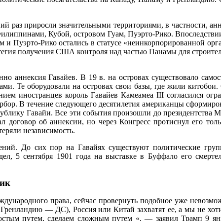
 раз приросли значительными территориями, в частности, аннек
 Филиппинами, Кубой, островом Гуам, Пуэрто-Рико. Впоследстви
м и Пуэрто-Рико остались в статусе «неинкорпорированной орг
тегия получения США контроля над частью Панамы для строител
нно аннексия Гавайев. В 19 в. на островах существовало само
ами. Те оборудовали на островах свои базы, где жили китобои.
ением иностранцев король Гавайев Камеамеа III согласился огр
рбор. В течение следующего десятилетия американцы сформиров
публику Гавайи. Все эти события произошли до президентства 
л договор об аннексии, но через Конгресс протиснул его тол
теряли независимость.
ний. До сих пор на Гавайях существуют политические групп
ел, 5 сентября 1901 года на выставке в Буффало его смерте
пик
еждународного права, сейчас провернуть подобное уже невозмож
ь Гренландию — ДС), Россия или Китай захватят ее, а мы не хот
остым путем, сделаем сложным путем «, — заявил Трамп 9 ян