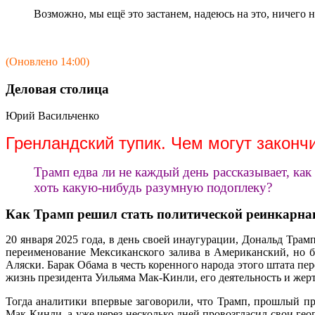
Возможно, мы ещё это застанем, надеюсь на это, ничего не
(Оновлено 14:00)
Деловая столица
Юрий Васильченко
Гренландский тупик. Чем могут законч
Трамп едва ли не каждый день рассказывает, к
хоть какую-нибудь разумную подоплеку?
Как Трамп решил стать политической реинкарн
20 января 2025 года, в день своей инаугурации, Дональд Тр
переименование Мексиканского залива в Американский, но 
Аляски. Барак Обама в честь коренного народа этого штата пе
жизнь президента Уильяма Мак-Кинли, его деятельность и жерт
Тогда аналитики впервые заговорили, что Трамп, прошлый пр
Мак-Кинли, а уже через несколько дней провозгласил свои гео