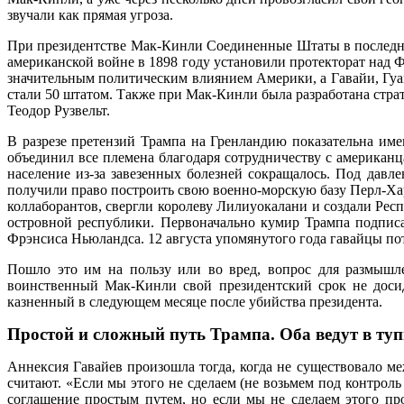
звучали как прямая угроза.
При президентстве Мак-Кинли Соединенные Штаты в последний
американской войне в 1898 году установили протекторат над
значительным политическим влиянием Америки, а Гавайи, Гуа
стали 50 штатом. Также при Мак-Кинли была разработана стра
Теодор Рузвельт.
В разрезе претензий Трампа на Гренландию показательна име
объединил все племена благодаря сотрудничеству с американц
население из-за завезенных болезней сокращалось. Под давл
получили право построить свою военно-морскую базу Перл-Ха
коллаборантов, свергли королеву Лилиуокалани и создали Рес
островной республики. Первоначально кумир Трампа подписа
Фрэнсиса Ньюландса. 12 августа упомянутого года гавайцы по
Пошло это им на пользу или во вред, вопрос для размышле
воинственный Мак-Кинли свой президентский срок не досид
казненный в следующем месяце после убийства президента.
Простой и сложный путь Трампа. Оба ведут в ту
Аннексия Гавайев произошла тогда, когда не существовало м
считают. «Если мы этого не сделаем (не возьмем под контрол
соглашение простым путем, но если мы не сделаем этого пр