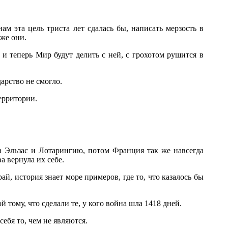
ам эта цель триста лет сдалась бы, написать мерзость в
аже они.
 и теперь Мир будут делить с ней, с грохотом рушится в
дарство не смогло.
территории.
да Эльзас и Лотарингию, потом Франция так же навсегда
а вернула их себе.
, история знает море примеров, где то, что казалось бы
 тому, что сделали те, у кого война шла 1418 дней.
себя то, чем не являются.