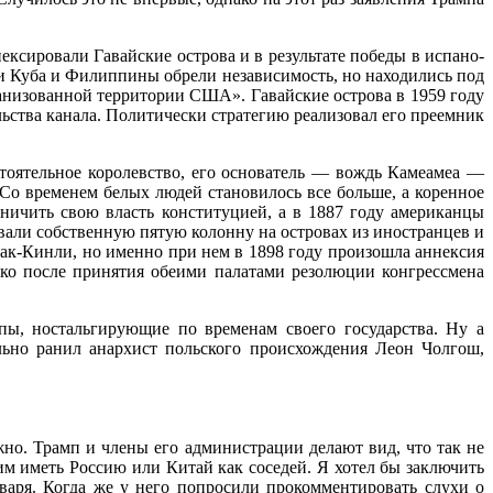
сировали Гавайские острова и в результате победы в испано-
и Куба и Филиппины обрели независимость, но находились под
анизованной территории США». Гавайские острова в 1959 году
ьства канала. Политически стратегию реализовал его преемник
стоятельное королевство, его основатель — вождь Камеамеа —
 Со временем белых людей становилось все больше, а коренное
аничить свою власть конституцией, а в 1887 году американцы
али собственную пятую колонну на островах из иностранцев и
Мак-Кинли, но именно при нем в 1898 году произошла аннексия
ько после принятия обеими палатами резолюции конгрессмена
ы, ностальгирующие по временам своего государства. Ну а
льно ранил анархист польского происхождения Леон Чолгош,
но. Трамп и члены его администрации делают вид, что так не
им иметь Россию или Китай как соседей. Я хотел бы заключить
варя. Когда же у него попросили прокомментировать слухи о