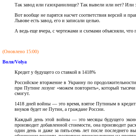
Так завод или газохранилище? Так вывели или нет? Или 
Вот вообще не парятся насчет соответствия версий и пр
Львове есть завод, его и записали целью.
А ведь еще вчера, с чертежами и схемами объясняли, что 
(Оновлено 15:00)
Воля/Volya
Кредит у будущего со ставкой в 1418%
Российское вторжение в Украину по продолжительности
при Путине лозунг «можем повторить», который тысячи г
смогут.
1418 дней войны — это время, взятое Путиным в кредит
внуков будет не Путин, а граждане России.
Каждый день этой войны — это месяцы будущего эконо
производит добавленной стоимости, она производит рас
один день и даже за пять-семь лет после последнего 
обнищание россиян, постоянно происходившее на протяже