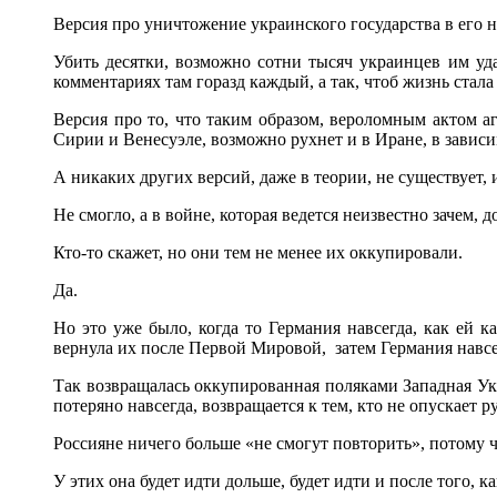
Версия про уничтожение украинского государства в его 
Убить десятки, возможно сотни тысяч украинцев им удал
комментариях там горазд каждый, а так, чтоб жизнь стала
Версия про то, что таким образом, вероломным актом аг
Сирии и Венесуэле, возможно рухнет и в Иране, в зависим
А никаких других версий, даже в теории, не существует, и
Не смогло, а в войне, которая ведется неизвестно зачем,
Кто-то скажет, но они тем не менее их оккупировали.
Да.
Но это уже было, когда то Германия навсегда, как ей 
вернула их после Первой Мировой, затем Германия навсег
Так возвращалась оккупированная поляками Западная Укр
потеряно навсегда, возвращается к тем, кто не опускает ру
Россияне ничего больше «не смогут повторить», потому чт
У этих она будет идти дольше, будет идти и после того, к