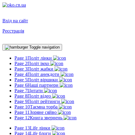
Вхід на сайт
Реєстрація
Toggle navigation
Page 1
Політ лінки
Page 2
Політ імхо
Page 3
Політ жабки
Page 4
Політ анекдоти
Page 5
Політ віршики
Page 6
Наші партнери
Page 7
Цитати
Page 8
Політ відео
Page 9
Політ рейтинги
Page 10
Таємна торба
Page 11
Зоряне сяйво
Page 12
Книга звернень
Page 13
Life лінки
Page 14
Life блоги