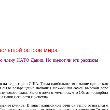
 большой остров мира
ую члену НАТО Дании. Но имеют ли эти рассказы
тов на территории США. Тогда наибольшее внимание привлекло
и было возвращение названия Мак-Кинли самой высокой горе
азе нового главы Белого дома отмечалось, что Обама «оскорбил
 на наши ценности и успехи».
сменил кумира. В инаугурационной речи он тепло отзывался о
лучилось это не впервые, однако на этот раз заявления Трампа