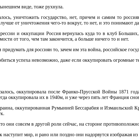
нынешнем виде, тоже рухнула.
ось, уничтожить государство, нет, причем и самим то россиян
 лучше от уничтожения чего-то вокруг, то нет, и это понимают д
рессии и оккупации Россия вернулась куда то в клуб Больших,
ости от того, чем там закончится, а больше ничего то и нет.
 придумать для россиян то, зачем им эта война, российское госу
 добиться успеха невозможно, даже если оккупировать огромные 
казалось, оккупировала после Франко-Прусской Войны 1871 го
да оккупировала их в 1940м, и уже через пять лет Франция снов
аина, оккупированная Румынией Бессарабия и Измаильский Край
к.
о они совсем в другой роли сейчас, на стороне противоположной
ак наступит мир, и рано или поздно они надорвутся изображая из 