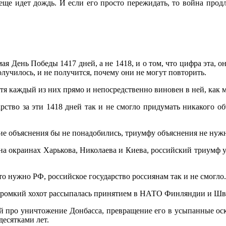
 еще идет дождь. И если его просто пережидать, то война про
мая День Победы 1417 дней, а не 1418, и о том, что цифра эта, он
олучилось, и не получится, почему они не могут повторить.
хотя каждый из них прямо и непосредственно виновен в ней, как
рство за эти 1418 дней так и не смогло придумать никакого о
акие объяснения бы не понадобились, триумфу объяснения не нуж
а окраинах Харькова, Николаева и Киева, российский триумф уби
это нужно РФ, российское государство россиянам так и не смогло.
д громкий хохот рассыпалась принятием в НАТО Финляндии и Шв
ой про уничтожение Донбасса, превращение его в усыпанные ос
десятками лет.