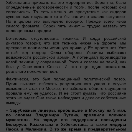
Узбекистана приехать на это мероприятие. Вероятно, были
определенные договоренности и торги, после которых они
согласились. То есть именно их присутствие как лидеров
суверенных государств хотя бы частично спасло ситуацию.
Но в целом это выглядело позорно. Прежде всего из-за
самого формата. Сорок пять минут – трудно назвать это
полноценным парадом.
Во-вторых, отсутствовала техника. И когда российский
диктатор говорит, что вся техника нужна на фронте, мы
прекрасно понимаем истинную причину. Ее просто нет. Уже
пятый год подряд Силы обороны Украины выбивают
возможности российской армии. А потенциал производства
новой техники у современной России совсем не такой, как
был у Советского Союза. И это еще один показатель
реального положения дел.
Фактически, это был полноценный политический позор.
Путин пытался избежать репутационного удара в случае
возможных атак по Москве, но избежать общего ощущения
провала ему не удалось. И не стоит думать, что россияне
этого не видят. Они также наблюдают и делают собственные
выводы.
– Зарубежные лидеры, прибывшие в Москву на 9 мая,
по словам Владимира Путина, проявили «личное
мужество». На параде его поддержали президенты
Беларуси, Казахстана и Узбекистана, а также лидеры
Лаоса и Малайзии. В то же время в предварительном