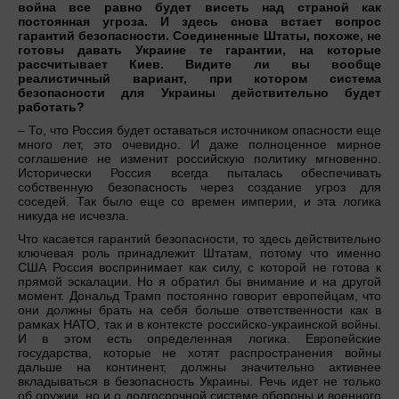
война все равно будет висеть над страной как
постоянная угроза. И здесь снова встает вопрос
гарантий безопасности. Соединенные Штаты, похоже, не
готовы давать Украине те гарантии, на которые
рассчитывает Киев. Видите ли вы вообще
реалистичный вариант, при котором система
безопасности для Украины действительно будет
работать?
– То, что Россия будет оставаться источником опасности еще
много лет, это очевидно. И даже полноценное мирное
соглашение не изменит российскую политику мгновенно.
Исторически Россия всегда пыталась обеспечивать
собственную безопасность через создание угроз для
соседей. Так было еще со времен империи, и эта логика
никуда не исчезла.
Что касается гарантий безопасности, то здесь действительно
ключевая роль принадлежит Штатам, потому что именно
США Россия воспринимает как силу, с которой не готова к
прямой эскалации. Но я обратил бы внимание и на другой
момент. Дональд Трамп постоянно говорит европейцам, что
они должны брать на себя больше ответственности как в
рамках НАТО, так и в контексте российско-украинской войны.
И в этом есть определенная логика. Европейские
государства, которые не хотят распространения войны
дальше на континент, должны значительно активнее
вкладываться в безопасность Украины. Речь идет не только
об оружии, но и о долгосрочной системе обороны и военного