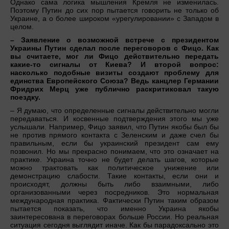
Однако сама логика мышления Кремля не изменилась.
Поэтому Путин до сих пор пытается говорить не только об
Украине, а о более широком «урегулировании» с Западом в
целом.
– Заявление о возможной встрече с президентом
Украины Путин сделал после переговоров с Фицо. Как
вы считаете, мог ли Фицо действительно передать
какие-то сигналы от Киева? И второй вопрос:
насколько подобные визиты создают проблему для
единства Европейского Союза? Ведь канцлер Германии
Фридрих Мерц уже публично раскритиковал такую
поездку.
– Я думаю, что определенные сигналы действительно могли
передаваться. И косвенные подтверждения этого мы уже
услышали. Например, Фицо заявил, что Путин якобы был бы
не против прямого контакта с Зеленским и даже счел бы
правильным, если бы украинский президент сам ему
позвонил. Но мы прекрасно понимаем, что это означает на
практике. Украина точно не будет делать шагов, которые
можно трактовать как политическое унижение или
демонстрацию слабости. Такие контакты, если они и
происходят, должны быть либо взаимными, либо
организованными через посредников. Это нормальная
международная практика. Фактически Путин таким образом
пытается показать, что именно Украина якобы
заинтересована в переговорах больше России. Но реальная
ситуация сегодня выглядит иначе. Как бы парадоксально это