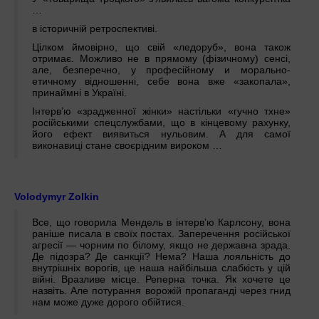
…
в історичній ретроспективі.
Цілком ймовірно, що свій «ледоруб», вона також
отримає. Можливо не в прямому (фізичному) сенсі,
але, безперечно, у професійному и морально-
етичному відношенні, себе вона вже «закопала»,
принаймні в Україні.
Інтерв’ю «зрадженної жінки» настільки «гучно тхне»
російськими спецслужбами, що в кінцевому рахунку,
його ефект виявиться нульовим. А для самої
виконавиці стане своєрідним вироком …
Volodymyr Zolkin
Все, що говорила Мендель в інтерв’ю Карлсону, вона
раніше писала в своїх постах. Заперечення російської
агресії — чорним по білому, якщо не державна зрада.
Де підозра? Де санкції? Нема? Наша лояльність до
внутрішніх ворогів, це наша найбільша слабкість у цій
війні. Вразливе місце. Реперна точка. Як хочете це
назвіть. Але потурання ворожій пропаганді через гнид
нам може дуже дорого обійтися.