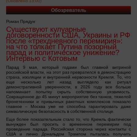
(Оновлено 13:00)
Обозреватель
Роман Прядун
Существуют кулуарные
договоренности США, Украины и РФ
после «трехдневного перемирия»:
на что толкает Путина позорный
парад и политическое унижение?
Интервью с Котовым
Парад 9 мая, который годами был главной витриной
российской власти, на этот раз превратился в демонстрацию
страха, изоляции и внутренней нервозности Кремля. То, что
еще несколько лет назад выглядело как ритуал
демонстративной уверенности, в 2026 году все больше
напоминает попытку скрыть собственную уязвимость.
Сокращенное до 45 минут мероприятие без танков, тяжелой
бронетехники и привычных ракетных комплексов показало
главное – Москва уже не способна гарантировать даже
символическую безопасность в собственной столице.
Еще более показательным стало то, что Кремль фактически
вынужден был просить о временном перемирии под
проведение парада. Российская сторона через контакты с
США и лично Дональдом Трампом пыталась получить