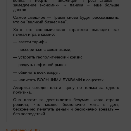
война → нефть → инфляция → рост ставок →
замедление экономики → паника → ещё больше
долгов.
Самое смешное — Трамп снова будет рассказывать,
что он “великий бизнесмен”.
Хотя его экономическая стратегия выглядит как
пьяная игра в казино:
— ввести тарифы;
— поссориться с союзниками;
— устроить геополитический кризис;
— раздуть нефтяной рынок;
— обвинить всех вокруг;
— написать БОЛЬШИМИ БУКВАМИ в соцсетях.
Америка сегодня платит цену не только за одного
политика.
Она платит за десятилетия безумия, когда страна
решила, что можно бесконечно жить в долг,
бесконечно печатать деньги и бесконечно воевать —
без последствий
(Оновлено 14:00)