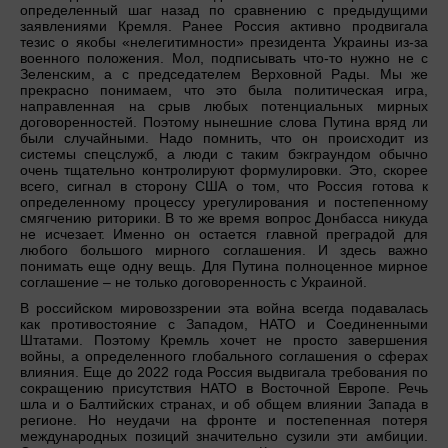
определенный шаг назад по сравнению с предыдущими
заявлениями Кремля. Ранее Россия активно продвигала
тезис о якобы «нелегитимности» президента Украины из-за
военного положения. Мол, подписывать что-то нужно не с
Зеленским, а с председателем Верховной Рады. Мы же
прекрасно понимаем, что это была политическая игра,
направленная на срыв любых потенциальных мирных
договоренностей. Поэтому нынешние слова Путина вряд ли
были случайными. Надо помнить, что он происходит из
системы спецслужб, а люди с таким бэкграундом обычно
очень тщательно контролируют формулировки. Это, скорее
всего, сигнал в сторону США о том, что Россия готова к
определенному процессу урегулирования и постепенному
смягчению риторики. В то же время вопрос Донбасса никуда
не исчезает. Именно он остается главной преградой для
любого большого мирного соглашения. И здесь важно
понимать еще одну вещь. Для Путина полноценное мирное
соглашение – не только договоренность с Украиной.
В российском мировоззрении эта война всегда подавалась
как противостояние с Западом, НАТО и Соединенными
Штатами. Поэтому Кремль хочет не просто завершения
войны, а определенного глобального соглашения о сферах
влияния. Еще до 2022 года Россия выдвигала требования по
сокращению присутствия НАТО в Восточной Европе. Речь
шла и о Балтийских странах, и об общем влиянии Запада в
регионе. Но неудачи на фронте и постепенная потеря
международных позиций значительно сузили эти амбиции.