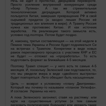
Речь не идёт о протестах, дворцовом перевороте.
Просто усиление внутренней конкуренции среди
«бояр Путина». А так же стремительная
технологическая деградация. Которой активно
пользуется Китая, завершая превращение РФ в свой
сырьевой придаток (а заодно лишая России её
традиционных зон влияния в мире). А Трампу Россия
нужна как противовес Китаю. И как источник
заработка. На реализацию такого замысла есть,
условно год-полтора. Потом будет поздно.
И, наконец, третья составляющая — на этой неделе в
Пекине тема Украины и России будет подниматься Си
на встречах с Трампом. Конкретики в виде новых
рамок переговорного процесса с участием КНР и ЕС
не будет — отложат на «проработать». То есть
подготовить формат за ближайшие 4-5 месяцев.
Поэтому Трамп спешит — у него есть те самые 4-5
месяцев. И, поскольку Зеленский сам подставился, то,
что мы увидели вчера в виде «двойного выстрела»
будет повторяться. Лето обещает быть насыщенным.
Цель — возврат к условному «плану Дмитриева».
Который мы почему-то называем «планом Уиткофа».
И согласие Украины на него.
А пока Зеленского загоняют, ставя на растяжку: или
идти на существенные уступки (и тем самым
рисковать политическим будущим) или держать такие