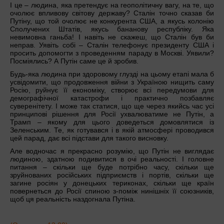
І це – людина, яка претендує на геополітичну вагу, на те, що
очолює впливову світову державу? Сталін точно сказав би
Путіну, що той очолює не конкурента США, а якусь колонію
Сполучених Штатів, якусь бананову республіку. Яка
невимовна ганьба! І навіть не скажеш, що Сталін був би
неправ. Уявіть собі – Сталін телефонує президенту США і
просить допомогти з проведенням параду в Москві. Уявили?
Посміялись? А Путін саме це й зробив.
Будь-яка людина при здоровому глузді на цьому етапі мала б
усвідомити, що продовження війни з Україною нищить саму
Росію, руйнує її економіку, створює всі передумови для
демографічної катастрофи і практично позбавляє
суверенітету. І може так статися, що ще через якийсь час усі
принципові рішення для Росії ухвалюватиме не Путін, а
Трамп – якому для цього доведеться домовлятися із
Зеленським. Те, як готувався і в якій атмосфері проводився
цей парад, дає всі підстави для такого висновку.
Але водночас я прекрасно розумію, що Путін не виглядає
людиною, здатною подивитися в очі реальності. І головне
питання – скільки ще буде потрібно часу, скільки ще
зруйнованих російських підприємств і портів, скільки ще
загине росіян у донецьких териконах, скільки ще країн
повернеться до Росії спиною з-поміж нинішніх її союзників,
щоб ця реальність наздогнала Путіна.