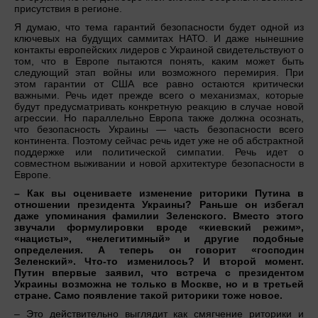
присутствия в регионе.
Я думаю, что тема гарантий безопасности будет одной из
ключевых на будущих саммитах НАТО. И даже нынешние
контакты европейских лидеров с Украиной свидетельствуют о
том, что в Европе пытаются понять, каким может быть
следующий этап войны или возможного перемирия. При
этом гарантии от США все равно остаются критически
важными. Речь идет прежде всего о механизмах, которые
будут предусматривать конкретную реакцию в случае новой
агрессии. Но параллельно Европа также должна осознать,
что безопасность Украины — часть безопасности всего
континента. Поэтому сейчас речь идет уже не об абстрактной
поддержке или политической симпатии. Речь идет о
совместном выживании и новой архитектуре безопасности в
Европе.
– Как вы оцениваете изменение риторики Путина в
отношении президента Украины? Раньше он избегал
даже упоминания фамилии Зеленского. Вместо этого
звучали формулировки вроде «киевский режим»,
«нацисты», «нелегитимный» и другие подобные
определения. А теперь он говорит «господин
Зеленский». Что-то изменилось? И второй момент.
Путин впервые заявил, что встреча с президентом
Украины возможна не только в Москве, но и в третьей
стране. Само появление такой риторики тоже новое.
– Это действительно выглядит как смягчение риторики и