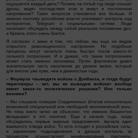
ощущается каждый день? Почему на пятый год люди слышат
дроны, видят последствия атак и живут в постоянном
напряжении? Таких вопросов становится все больше. И
именно поэтому российские власти усиливают контроль над
интернетом, Telegram и социальными сетями. Люди
начинают обсуждать между собой реальное положение дел,
а Кремль этого очень боится.
Я согласен с вами в том, что сейчас мы еще не видим
открытого революционного настроения. Но подобные
процессы могут начаться очень быстро после какого-то
сильного потрясения. И я думаю, что таким потрясением
может стать именно экономика. Путин фактически довел
значительную часть населения до уровня жизни, который
для многих уже хуже, чем в девяностые годы.
– Формула «выведите войска с Донбасса, и тогда будут
переговоры – нет, мы не выведем войска» вообще
имеет какое-то политическое решение? Или только
военное?
– Мы слышали позицию Соединенных Штатов относительно
возможной специальной или свободной экономической зоны.
Но пока никто четко не объяснил, что именно Вашингтон
вкладывает в это понятие. Еще в начале года, когда
обсуждались первые мирные предложения, звучала идея
взаимного отвода войск. То есть отходят и российские силы,
и украинские подразделения, а дальше контроль за
процессом осуществляют международные партнеры.