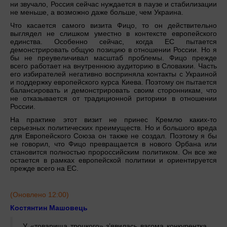
ни звучало, Россия сейчас нуждается в паузе и стабилизации
не меньше, а возможно даже больше, чем Украина.
Что касается самого визита Фицо, то он действительно
выглядел не слишком уместно в контексте европейского
единства. Особенно сейчас, когда ЕС пытается
демонстрировать общую позицию в отношении России. Но я
бы не преувеличивал масштаб проблемы. Фицо прежде
всего работает на внутреннюю аудиторию в Словакии. Часть
его избирателей негативно восприняла контакты с Украиной
и поддержку европейского курса Киева. Поэтому он пытается
балансировать и демонстрировать своим сторонникам, что
не отказывается от традиционной риторики в отношении
России.
На практике этот визит не принес Кремлю каких-то
серьезных политических преимуществ. Но и большого вреда
для Европейского Союза он также не создал. Поэтому я бы
не говорил, что Фицо превращается в нового Орбана или
становится полностью пророссийским политиком. Он все же
остается в рамках европейской политики и ориентируется
прежде всего на ЕС.
(Оновлено 12:00)
Костянтин Машовець
У «товарища троцкого» з’явилась вагома конкурентка