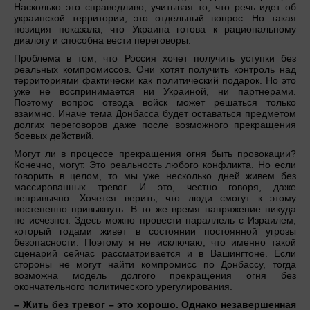
Насколько это справедливо, учитывая то, что речь идет об
украинской территории, это отдельный вопрос. Но такая
позиция показала, что Украина готова к рациональному
диалогу и способна вести переговоры.
Проблема в том, что Россия хочет получить уступки без
реальных компромиссов. Они хотят получить контроль над
территориями фактически как политический подарок. Но это
уже не воспринимается ни Украиной, ни партнерами.
Поэтому вопрос отвода войск может решаться только
взаимно. Иначе тема Донбасса будет оставаться предметом
долгих переговоров даже после возможного прекращения
боевых действий.
Могут ли в процессе прекращения огня быть провокации?
Конечно, могут. Это реальность любого конфликта. Но если
говорить в целом, то мы уже несколько дней живем без
массированных тревог. И это, честно говоря, даже
непривычно. Хочется верить, что люди смогут к этому
постепенно привыкнуть. В то же время напряжение никуда
не исчезнет. Здесь можно провести параллель с Израилем,
который годами живет в состоянии постоянной угрозы
безопасности. Поэтому я не исключаю, что именно такой
сценарий сейчас рассматривается и в Вашингтоне. Если
стороны не могут найти компромисс по Донбассу, тогда
возможна модель долгого прекращения огня без
окончательного политического урегулирования.
– Жить без тревог – это хорошо. Однако незавершенная