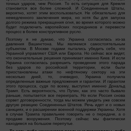
точных ударов, чем Россия. То есть ситуация для Кремля
становится все более сложной. И Соединенные Штаты,
вероятно, хотят этим воспользоваться. Не обязательно для
немедленного заключения мира, но хотя бы для запуска
долгого режима прекращения огня, во время которого можно
будет подключить европейских посредников и перевести
процесс в более конструктивное русло.
Поэтому я не думаю, что Украина согласилась из-за
давления Вашингтона. Мы являемся самостоятельным
субъектом. В Москве годами пытались убедить себя, что
Украиной управляют США или Европа. Но сейчас все видят,
что окончательные решения принимает именно Киев. И если
Украина согласилась разрешить проведение этого парада
без ударов по российской территории, если были
приостановлены атаки по нефтяному сектору на эти
несколько дней, то, очевидно, Украина получила
определенные важные предложения и гарантии. И гарантом
этого процесса, судя по всему, выступил именно Дональд
Трамп. Есть вероятность, что Путин, как это часто бывало
раньше, попытается все переиграть. Но если Россия снова
сорвет договоренности, тогда мы можем увидеть уже совсем
другую реакцию Соединенных Штатов. Речь идет и о новых
санкциях, и о расширении военной поддержки Украины. Хотя
в случае Трампа правильнее говорить не о передаче, а о
продаже вооружения. Поэтому сейчас мы фактически
находимся на большом перепутье.