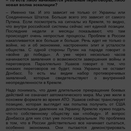
– То есть либо начинаются реальные переговоры, либо
новая волна эскалации?
– Именно так. И это зависит не только от Украины или
Соединенных Штатов. Больше всего это зависит от самого
Путина. Если посмотреть на сигналы из Кремля, то видно,
что внутри российской системы сейчас нет единой позиции.
Последние недели и месяцы показывают, что там
происходят очень непростые процессы. Проблем в России
накапливается все больше и больше. Речь идет не только о
войне, но и об экономике, настроениях элит и усталости
общества. С одной стороны Путин на параде говорит о
«войне до победы». А уже через несколько часов
начинаются заявления о возможности завершения войны и
переговоров. Параллельно Ушаков говорит о том, что
никаких переговоров не будет, пока Украина не оставит
Донбасс. То есть мы видим набор противоречивых
заявлений, которые свидетельствуют о внутренней
неопределенности в Кремле.
Надо понимать, что даже длительное прекращение боевых
действий не означает автоматического мира. Мы уже жили в
похожем формате во время АТО. Ушаков сейчас транслирует
позицию, которая выглядит как попытка получить от США
дополнительное давление на Украину. Кремлю нужно подать
что-то собственному обществу как «победу». И вопрос
Донбасса для них стал уже почти сакральным. Но проблема
в том, что в России действительно все начинает сыпаться,
особенно экономика. Они пытаются демонстрировать