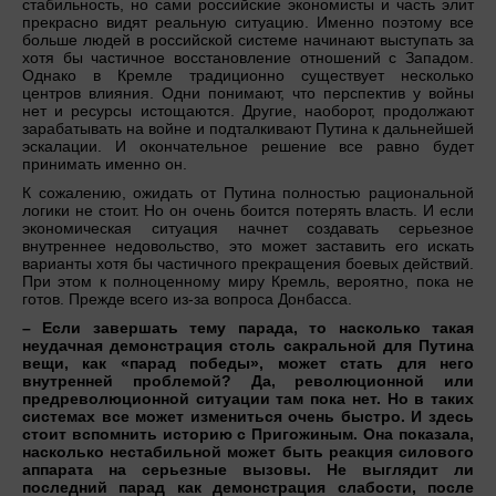
стабильность, но сами российские экономисты и часть элит
прекрасно видят реальную ситуацию. Именно поэтому все
больше людей в российской системе начинают выступать за
хотя бы частичное восстановление отношений с Западом.
Однако в Кремле традиционно существует несколько
центров влияния. Одни понимают, что перспектив у войны
нет и ресурсы истощаются. Другие, наоборот, продолжают
зарабатывать на войне и подталкивают Путина к дальнейшей
эскалации. И окончательное решение все равно будет
принимать именно он.
К сожалению, ожидать от Путина полностью рациональной
логики не стоит. Но он очень боится потерять власть. И если
экономическая ситуация начнет создавать серьезное
внутреннее недовольство, это может заставить его искать
варианты хотя бы частичного прекращения боевых действий.
При этом к полноценному миру Кремль, вероятно, пока не
готов. Прежде всего из-за вопроса Донбасса.
– Если завершать тему парада, то насколько такая
неудачная демонстрация столь сакральной для Путина
вещи, как «парад победы», может стать для него
внутренней проблемой? Да, революционной или
предреволюционной ситуации там пока нет. Но в таких
системах все может измениться очень быстро. И здесь
стоит вспомнить историю с Пригожиным. Она показала,
насколько нестабильной может быть реакция силового
аппарата на серьезные вызовы. Не выглядит ли
последний парад как демонстрация слабости, после