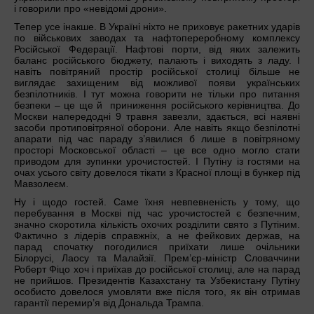
і говорили про «невідомі дрони».
Тепер усе інакше. В Україні ніхто не приховує ракетних ударів
по військових заводах та нафтопереробному комплексу
Російської Федерації. Нафтові порти, від яких залежить
баланс російського бюджету, палають і виходять з ладу. І
навіть повітряний простір російської столиці більше не
виглядає захищеним від можливої появи українських
безпілотників. І тут можна говорити не тільки про питання
безпеки – це ще й приниження російського керівництва. До
Москви напередодні 9 травня завезли, здається, всі наявні
засоби протиповітряної оборони. Але навіть якщо безпілотні
апарати під час параду з’явилися б лише в повітряному
просторі Московської області – це все одно могло стати
приводом для зупинки урочистостей. І Путіну із гостями на
очах усього світу довелося тікати з Красної площі в бункер під
Мавзолеєм.
Ну і щодо гостей. Саме їхня невпевненість у тому, що
перебування в Москві під час урочистостей є безпечним,
значно скоротила кількість охочих розділити свято з Путіним.
Фактично з лідерів справжніх, а не фейкових держав, на
парад спочатку погодилися приїхати лише очільники
Білорусі, Лаосу та Малайзії. Прем’єр-міністр Словаччини
Роберт Фіцо хоч і приїхав до російської столиці, але на парад
не прийшов. Президентів Казахстану та Узбекистану Путіну
особисто довелося умовляти вже після того, як він отримав
гарантії перемир’я від Дональда Трампа.