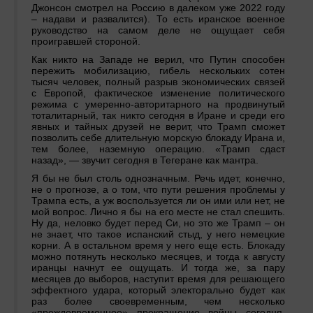
Джонсон смотрел на Россию в далеком уже 2022 году
– надави и развалится). То есть иранское военное
руководство на самом деле не ощущает себя
проигравшей стороной.
Как никто на Западе не верил, что Путин способен
пережить мобилизацию, гибель нескольких сотен
тысяч человек, полный разрыв экономических связей
с Европой, фактическое изменение политического
режима с умеренно-авторитарного на продвинутый
тоталитарный, так никто сегодня в Иране и среди его
явных и тайных друзей не верит, что Трамп сможет
позволить себе длительную морскую блокаду Ирана и,
тем более, наземную операцию. «Трамп сдаст
назад», — звучит сегодня в Тегеране как мантра.
Я бы не был столь однозначным. Речь идет, конечно,
не о прогнозе, а о том, что пути решения проблемы у
Трампа есть, а уж воспользуется ли он ими или нет, не
мой вопрос. Лично я бы на его месте не стал спешить.
Ну да, неловко будет перед Си, но это же Трамп – он
не знает, что такое испанский стыд, у него немецкие
корни. А в остальном время у него еще есть. Блокаду
можно потянуть несколько месяцев, и тогда к августу
иранцы начнут ее ощущать. И тогда же, за пару
месяцев до выборов, наступит время для решающего
эффектного удара, который электорально будет как
раз более своевременным, чем несколько
«преждевременное» прекращение войны сегодня.