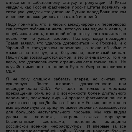
относится к собственному статусу и репутации. В Китае
увидели, как Россия фактически просит Штаты повлиять на
ситуацию, увидели это унижение Путина перед Вашингтоном
и решили не ассоциироваться с этой историей.
Надо понимать, что в любых международных переговорах
существует публичная часть, которую мы видим в медиа, и
непубличная часть, о которой общество узнает значительно
позже или не узнает вообще. Поэтому, когда президент
Трамп заявил, что удалось договориться и с Россией, и с
Украиной о трехдневном перемирии, а также об обмене
«тысяча на тысячу», это, безусловно, позитивный сигнал.
Наши люди возвращаются домой, и это очень важно. Но я не
верю, что договоренности ограничиваются только этим. Не
случайно именно в тот период Рустем Умеров находился в
США.
Я не хочу слишком забегать вперед, но считаю, что
существуют более широкие договоренности при
посредничестве США. Речь идет не только о коротком
прекращении огня, но и о возможности более длительного
перемирия, поскольку мирный процесс фактически зашел в
тупик из-за вопроса Донбасса. При этом Россия, несмотря на
всю агрессивную риторику, не имеет реальных возможностей
для большого наступательного прорыва. Мы уже видим
удары по логистике, контроль важных маршрутов
беспилотными системами, постоянное истощение
российской военной инфраструктуры. И впервые за все
время полномасштабной войны Украина наносит больше