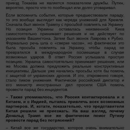
приезд Токаева не является показателем дружбы. Путин,
вероятно, просто что-то пообещал или долго уговаривал.
Если вспомнить события, которые предшествовали параду,
то это вообще выглядит как череда унижений для Кремля.
Сначала был звонок Трампу с просьбой повлиять на Украину.
Но позиция Украины оставалась неизменной: Киев
самостоятельно принимает решения и не действует по
указаниям Вашингтона. Затем был звонок Лаврова к Рубио.
Формально речь шла о «сверке часов», но фактически это
была просьба повлиять на Украину, чтобы парад не
превратился в международное посмешище в случае
возможных ударов. В ответ Россия услышала простую
позицию: Украина самостоятельно принимает решение, или
же Москва должна предложить реальные конструктивные
инициативы. Дальше уже начались просьбы хотя бы помочь
с защитой от украинских дронов. И это, откровенно говоря,
стало пиком унижения. Фактически российский диктатор и
его министр иностранных дел просили США помочь
провести парад без инцидентов.
– Также упоминалось, что Россия контактировала и с
Китаем, и с Индией, пытаясь привлечь всех возможных
партнеров. И, кстати, показательно, что представители
Китая решили не приезжать. На ваш взгляд, почему
Дональд Трамп все же фактически помог Путину
провести парад без потрясений?
– Китай все же государство, которое очень внимательно