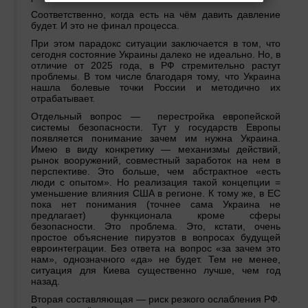
Соответственно, когда есть на чём давить давление
будет. И это не финал процесса.
При этом парадокс ситуации заключается в том, что
сегодня состояние Украины далеко не идеально. Но, в
отличие от 2025 года, в РФ стремительно растут
проблемы. В том числе благодаря тому, что Украина
нашла болевые точки России и методично их
отрабатывает.
Отдельный вопрос — перестройка европейской
системы безопасности. Тут у государств Европы
появляется понимание зачем им нужна Украина.
Имею в виду конкретику — механизмы действий,
рынок вооружений, совместный заработок на нем в
перспективе. Это больше, чем абстрактное «есть
люди с опытом». Но реализация такой концепции =
уменьшение влияния США в регионе. К тому же, в ЕС
пока нет понимания (точнее сама Украина не
предлагает) функционала кроме сферы
безопасности. Это проблема. Это, кстати, очень
простое объяснение пируэтов в вопросах будущей
евроинтеграции. Без ответа на вопрос «за зачем это
нам», однозначного «да» не будет. Тем не менее,
ситуация для Киева существенно лучше, чем год
назад.
Вторая составляющая — риск резкого ослабления РФ.