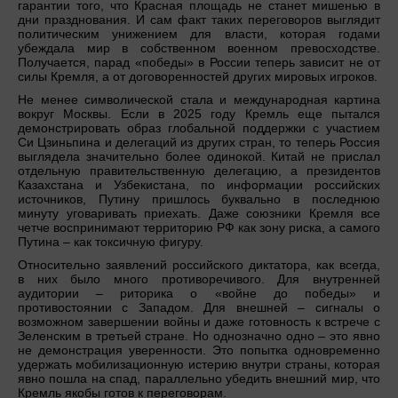
гарантии того, что Красная площадь не станет мишенью в
дни празднования. И сам факт таких переговоров выглядит
политическим унижением для власти, которая годами
убеждала мир в собственном военном превосходстве.
Получается, парад «победы» в России теперь зависит не от
силы Кремля, а от договоренностей других мировых игроков.
Не менее символической стала и международная картина
вокруг Москвы. Если в 2025 году Кремль еще пытался
демонстрировать образ глобальной поддержки с участием
Си Цзиньпина и делегаций из других стран, то теперь Россия
выглядела значительно более одинокой. Китай не прислал
отдельную правительственную делегацию, а президентов
Казахстана и Узбекистана, по информации российских
источников, Путину пришлось буквально в последнюю
минуту уговаривать приехать. Даже союзники Кремля все
четче воспринимают территорию РФ как зону риска, а самого
Путина – как токсичную фигуру.
Относительно заявлений российского диктатора, как всегда,
в них было много противоречивого. Для внутренней
аудитории – риторика о «войне до победы» и
противостоянии с Западом. Для внешней – сигналы о
возможном завершении войны и даже готовность к встрече с
Зеленским в третьей стране. Но однозначно одно – это явно
не демонстрация уверенности. Это попытка одновременно
удержать мобилизационную истерию внутри страны, которая
явно пошла на спад, параллельно убедить внешний мир, что
Кремль якобы готов к переговорам.