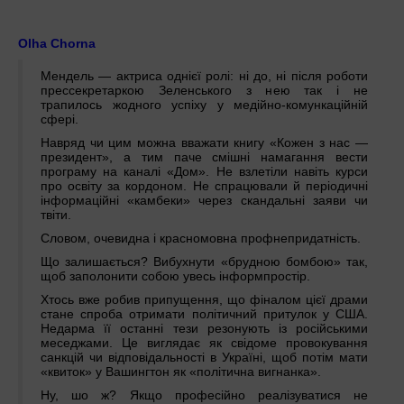
Olha Chorna
Мендель — актриса однієї ролі: ні до, ні після роботи
прессекретаркою Зеленського з нею так і не
трапилось жодного успіху у медійно-комункаційній
сфері.
Навряд чи цим можна вважати книгу «Кожен з нас —
президент», а тим паче смішні намагання вести
програму на каналі «Дом». Не взлетіли навіть курси
про освіту за кордоном. Не спрацювали й періодичні
інформаційні «камбеки» через скандальні заяви чи
твіти.
Словом, очевидна і красномовна профнепридатність.
Що залишається? Вибухнути «брудною бомбою» так,
щоб заполонити собою увесь інформпростір.
Хтось вже робив припущення, що фіналом цієї драми
стане спроба отримати політичний притулок у США.
Недарма її останні тези резонують із російськими
меседжами. Це виглядає як свідоме провокування
санкцій чи відповідальності в Україні, щоб потім мати
«квиток» у Вашингтон як «політична вигнанка».
Ну, шо ж? Якщо професійно реалізуватися не