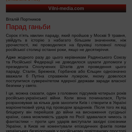
Vilni-media.
com
Віталій Портников
Парад ганьби
Сорок п’ять хвилин параду, який пройшов у Москві 9 травня,
увійдуть в історію з набагато більшим значенням, ніж
урочистості, які проводилися на бруківці головної площі
російської столиці останні роки, якщо не десятиріччя.
Адже жодного разу до цього керівникам Радянського Союзу
та Російської Федерації не доводилося шукати допомоги у
президента Сполучених Штатів для проведення цього
параду. Сталін, Брежнєв, Горбачов або Єльцин однозначно
вважали б Путіна справжнім лузером, якому довелося
поступитися суверенітетом ядерної держави заради власної
безпеки у свято.
І це, можна сказати, один з головних підсумків чотирьох років
російсько-української війни. Коли вона починалася, Путін
розраховував за кілька днів захопити Київ і створити в Україні
маріонетковий уряд під проводом зрадників. Після того як від
бліцкригу він перейшов до війни на виснаження сусідньої
країни, сама можливість ударів по Росії здавалася чимось із
фантастики – проти цих ударів виступали західні союзники
України, в Києві не коментували епізодичних фактів появи
українських безпілотників у російському повітряному просторі