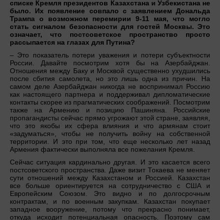
списке Кремля президентов Казахстана и Узбекистана не
было. Их появление совпало с заявлением Дональда
Трампа о возможном перемирии 9-11 мая, что могло
стать сигналом безопасности для гостей Москвы. Это
означает, что постсоветское пространство просто
рассыпается на глазах для Путина?
– Это показатель потери уважения и потери субъектности
России. Давайте посмотрим хотя бы на Азербайджан.
Отношения между Баку и Москвой существенно ухудшились
после сбития самолета, но это лишь одна из причин. На
самом деле Азербайджан никогда не воспринимал Россию
как настоящего партнера и поддерживал дипломатические
контакты скорее из прагматических соображений. Посмотрим
также на Армению и позицию Пашиняна. Российские
пропагандисты сейчас прямо угрожают этой стране, заявляя,
что это якобы их сфера влияния и что армянам стоит
«задуматься», чтобы не получить войну на собственной
территории. И это при том, что еще несколько лет назад
Армения фактически выполняла все пожелания Кремля.
Сейчас ситуация кардинально другая. И это касается всего
постсоветского пространства. Даже визит Токаева не меняет
сути отношений между Казахстаном и Россией. Казахстан
все больше ориентируется на сотрудничество с США и
Европейским Союзом. Это видно и по долгосрочным
контрактам, и по военным закупкам. Казахстан покупает
западное вооружение, потому что прекрасно понимает,
откуда исходит потенциальная опасность. Поэтому сам