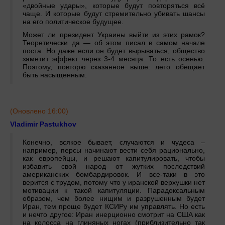
«двойные удары», которые будут повторяться всё
чаще. И которые будут стремительно убивать шансы
на его политическое будущее.
Может ли президент Украины выйти из этих рамок?
Теоретически да — об этом писал в самом начале
поста. Но даже если он будет вырываться, общество
заметит эффект через 3-4 месяца. То есть осенью.
Поэтому, повторю сказанное выше: лето обещает
быть насыщенным.
(Оновлено 16:00)
Vladimir Pastukhov
Конечно, всякое бывает, случаются и чудеса –
например, персы начинают вести себя рационально,
как европейцы, и решают капитулировать, чтобы
избавить свой народ от жутких последствий
американских бомбардировок. И все-таки в это
верится с трудом, потому что у иранской верхушки нет
мотивации к такой капитуляции. Парадоксальным
образом, чем более нищим и разрушенным будет
Иран, тем проще будет КСИРу им управлять. Но есть
и нечто другое: Иран инерционно смотрит на США как
на колосса на глиняных ногах (приблизительно так