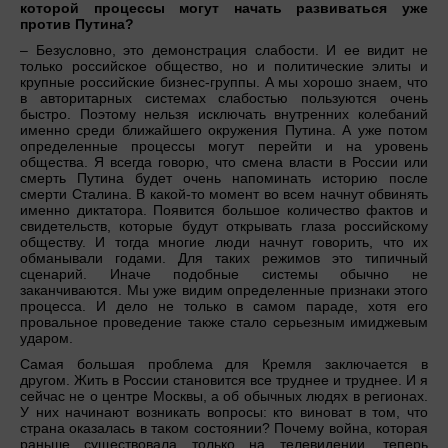
которой процессы могут начать развиваться уже
против Путина?
– Безусловно, это демонстрация слабости. И ее видит не
только российское общество, но и политические элиты и
крупные российские бизнес-группы. А мы хорошо знаем, что
в авторитарных системах слабостью пользуются очень
быстро. Поэтому нельзя исключать внутренних колебаний
именно среди ближайшего окружения Путина. А уже потом
определенные процессы могут перейти и на уровень
общества. Я всегда говорю, что смена власти в России или
смерть Путина будет очень напоминать историю после
смерти Сталина. В какой-то момент во всем начнут обвинять
именно диктатора. Появится большое количество фактов и
свидетельств, которые будут открывать глаза российскому
обществу. И тогда многие люди начнут говорить, что их
обманывали годами. Для таких режимов это типичный
сценарий. Иначе подобные системы обычно не
заканчиваются. Мы уже видим определенные признаки этого
процесса. И дело не только в самом параде, хотя его
провальное проведение также стало серьезным имиджевым
ударом.
Самая большая проблема для Кремля заключается в
другом. Жить в России становится все труднее и труднее. И я
сейчас не о центре Москвы, а об обычных людях в регионах.
У них начинают возникать вопросы: кто виноват в том, что
страна оказалась в таком состоянии? Почему война, которая
раньше существовала только на телевидении, теперь