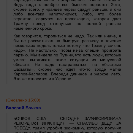
Ведь тогда к ноябрю все быльем порастет. Хотя,
скорее всего, у иранцев нервы сдадут раньше, и они
либо все-таки капитулируют, либо, что более
вероятно, сорвутся на провокацию, которая даст
Трампу повод оттянуться по полной раньше
намеченного срока.
Как говорится, торопиться не надо. Так или иначе, я
бы не рассчитывал на быструю развязку в течение
нескольких недель только потому, что Трампу «очень
надо». Не настолько, чтобы из-за спешки проиграть
партию. Мы видели по Путину, что есть люди, которые
умеют вытягивать такие ситуации из минусовой
области. Не надо настраиваться на «быстрые
шахматы», скорее нас ждет что-то вроде матча
Карпов-Каспаров. Впереди длинное и жаркое лето.
Это же относится и к Украине…
(Оновлено 15:00)
Валерий Бочков
БОЧКОВ: США — СЕГОДНЯ ЗАФИКСИРОВАНА
РЕКОРДНАЯ ИНФЛЯЦИЯ — СПАСИБО ДЕДУ ЗА
ПОБЕДУ. трамп угробил экономику, которую получил
на халяву от Байдена. Маховик инфляции запущен: за