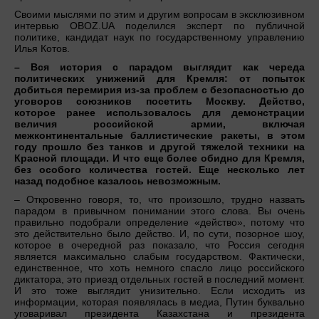
Своими мыслями по этим и другим вопросам в эксклюзивном
интервью OBOZ.UA поделился эксперт по публичной
политике, кандидат наук по государственному управлению
Илья Котов.
– Вся история с парадом выглядит как череда
политических унижений для Кремля: от попыток
добиться перемирия из-за проблем с безопасностью до
уговоров союзников посетить Москву. Действо,
которое ранее использовалось для демонстрации
величия российской армии, включая
межконтинентальные баллистические ракеты, в этом
году прошло без танков и другой тяжелой техники на
Красной площади. И что еще более обидно для Кремля,
без особого количества гостей. Еще несколько лет
назад подобное казалось невозможным.
– Откровенно говоря, то, что произошло, трудно назвать
парадом в привычном понимании этого слова. Вы очень
правильно подобрали определение «действо», потому что
это действительно было действо. И, по сути, позорное шоу,
которое в очередной раз показало, что Россия сегодня
является максимально слабым государством. Фактически,
единственное, что хоть немного спасло лицо российского
диктатора, это приезд отдельных гостей в последний момент.
И это тоже выглядит унизительно. Если исходить из
информации, которая появлялась в медиа, Путин буквально
уговаривал президента Казахстана и президента