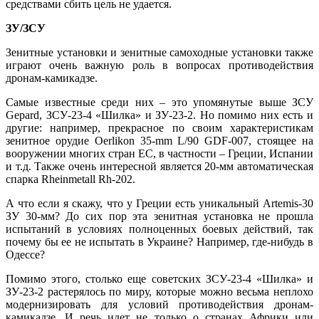
средствами сбить цель не удается.
ЗУ/ЗСУ
Зенитные установки и зенитные самоходные установки также
играют очень важную роль в вопросах противодействия
дронам-камикадзе.
Самые известные среди них – это упомянутые выше ЗСУ
Gepard, ЗСУ-23-4 «Шилка» и ЗУ-23-2. Но помимо них есть и
другие: например, прекрасное по своим характеристикам
зенитное орудие Oerlikon 35-mm L/90 GDF-007, стоящее на
вооружении многих стран ЕС, в частности – Греции, Испании
и т.д. Также очень интересной является 20-мм автоматическая
спарка Rheinmetall Rh-202.
А что если я скажу, что у Греции есть уникальный Artemis-30
ЗУ 30-мм? До сих пор эта зенитная установка не прошла
испытаний в условиях полноценных боевых действий, так
почему бы ее не испытать в Украине? Например, где-нибудь в
Одессе?
Помимо этого, столько еще советских ЗСУ-23-4 «Шилка» и
ЗУ-23-2 растерялось по миру, которые можно весьма неплохо
модернизировать для условий противодействия дронам-
камикадзе. И речь идет не только о странах Африки или