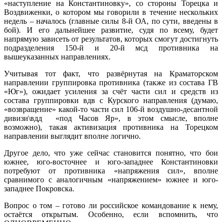
«наступление на Константиновку», со стороны Торецка и
Воздвиженки, о котором мы говорили в течение нескольких
недель – началось (главные силы 8-й ОА, по сути, введены в
бой). И его дальнейшее развитие, судя по всему, будет
напрямую зависеть от результатов, которых смогут достигнуть
подразделения 150-й и 20-й мсд противника на
вышеуказанных направлениях.
Учитывая тот факт, что развёрнутая на Краматорском
направлении группировка противника (также из состава ГВ
«Юг»), ожидает усиления за счёт части сил и средств из
состава группировки вдв с Курского направления (думаю,
«возвращение» какой-то части сил 106-й воздушно-десантной
дивизи\вдд «под Часов Яр», в этом смысле, вполне
возможно), такая активизация противника на Торецком
направлении выглядит вполне логично.
Другое дело, что уже сейчас становится понятно, что бои
южнее, юго-восточнее и юго-западнее Константиновки
потребуют от противника «напряжения сил», вполне
сравнимого с аналогичным «напряжением» южнее и юго-
западнее Покровска.
Вопрос о том – готово ли российское командование к нему,
остаётся открытым. Особенно, если вспомнить, что