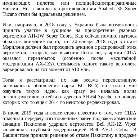
начинающих пилотов или полицейские/приграничные
миссии. Но в вопросах противодействия Shahed-136 Super
Tucano стали бы идеальным решением.
Или, например, в 2018 году у Украины была возможность
принять участие в аукционе на приобретение ударных
вертолетов AH-1W Super Cobra. Как сейчас помню, пытался
обратить внимание на то, что 24 января 2018 года в штате
Мэрилэнд должен был проходить аукцион с распродажей этих
вертолетов, которых, как выяснил Пентагон, у армии США
оказался переизбыток (особенно после масштабной
модернизации AX-1Zs). Стоимость одного такого вертолета
варьировалась на тот момент от $10 млн.
Тогда я рассматривал их как весьма перспективную
возможность обновления парка ВС ВСУ, но стоило мне
озвучить такую идею, как сразу же началась волна
неконструктивного хейта от адептов AH-64 Apache, по поводу
которых кто-то ещё с 2014-го неистово рефлексировал.
В июле 2019 года и вовсе стало известно о том, что США
отменили передачу изготовленных ранее под заказ армейской
авиации Пакистана ударных вертолетов Bell AH-1Z Viper,
являвшихся глубокой модернизацией Bell AH-1 Cobra. В
Вашингтоне приняли решение об отказе Пакистану в продаже