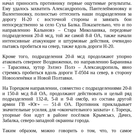
начал приносить противнику первые ощутимые результаты.
Ему удалось захватить Александрополь, Пантелеймоновку и
Валентиновку, полностью оттеснить наши подразделения за
дорогу Н-20 с восточной стороны и завязать бои
непосредственно за село Суха Балка. Показательно, что и по
направлению Калыновэ – Стара Миколаивка, передовые
подразделения 20-й мсд, той же самой 8-й ОА, также начали
интенсивные атакующие и штурмовые действия, очевидно
пытаясь пробиться на север, также вдоль дороги Н-20.
Кроме того, подразделения 20-й мсд продолжают упорно
атаковать севернее Воздвиженки, по направлению Баранивка
– Тарасивка, хутор Зэлэнэ Полэ – Александропиль, явно
стремясь пробиться вдоль дороги Т-0504 на север, в сторону
Новооленёвки и Новой Полтавки.
На Торецком направлении, совместно с подразделениями 20-й
и 150-й мсд 8-й ОА, продолжают действовать и целый ряд
подразделений 132-й, 5-й и 9-й омсбр, из состава другой
армии ГВ «Юг» — 51-й ОА. Противник прикладывает
значительные усилия, для «окончательного захвата» г. Торецк,
упорные бои идут в районе посёлков Крымськэ, Дачнэ,
Забалка, северо-западной окраины города.
Таким образом, можно говорить о том, что, то самое