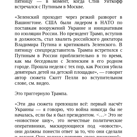
пятницу — в момент, когда Стив Уиткофф
встречался с Путиным в Москве.
«Зеленский проходит через резкий разворот в
Вашингтоне. США были лидером в НАТО по
поставкам вооружений Украине и инициативам
по изоляции России. Но президент Трамп, вступив
в должность, стал хвалить российского диктатора
Владимира Путина и критиковать Зеленского. В
пятницу спецпредставитель Трампа встретился с
Путиным в России приблизительно в то время,
как мы беседовали с Зеленским в его родном
городе. Прошла неделя с тех пор, как Россия убила
девятерых детей на детской площадке», — говорит
автор сюжета Скотт Пелли во вступительном
слове, см. видео.
Это триггернуло Трампа.
«Эти два сюжета превзошли всё: первый насчёт
Украины — я говорю, что война никогда бы не
началась, если бы я был президентом. <…> Это не
«новостное шоу», это нечестные политические
оперативники, маскирующиеся под «новости»,
они должны понести ответ за то, что они сделали
и делают. Они должны потерять свою лицензию!»,