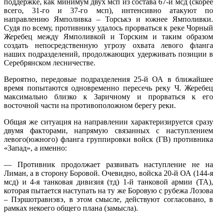
поддержке, как минимум двух мсп из состава 67-й мсд (скорее
всего, 31-го и 37-го мсп), интенсивно атакуют по
направлению Ямполивка – Торськэ и южнее Ямполивки.
Судя по всему, противнику удалось прорваться к реке Чорный
Жеребец между Ямполивкой и Торским и таким образом
создать непосредственную угрозу охвата левого фланга
наших подразделений, продолжающих удерживать позиции в
Серебрянском лесничестве.
Вероятно, передовые подразделения 25-й ОА в ближайшее
время попытаются одновременно пересечь реку Ч. Жеребец
максимально близко к Заричному и прорваться к его
восточной части на противоположном берегу реки.
Общая же ситуация на направлении характеризируется сразу
двумя факторами, напрямую связанных с наступлением
левого(южного) фланга группировки войск (ГВ) противника
«Запад», а именно:
— Противник продолжает развивать наступление не на
Лиман, а в сторону Боровой. Очевидно, войска 20-й ОА (144-я
мсд) и 4-я танковая дивизия (тд) 1-й танковой армии (ТА),
которая пытается наступать на ту же Боровую с рубежа Лозова
– Пэршотравнэвэ, в этом смысле, действуют согласовано, в
рамках некоего общего плана (замысла).