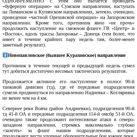
ОДНОВРЕМЕННО с этим оно пытается проводить
«буферную операцию» на Сумском направлении, наступать
на Лиманском и Купянском направлениях, затеяло, очевидно,
проведение «частной Ореховской операции» на Запорожском
направлении. Кроме того, противник явно «не прочь»
продолжить наступление на смежном фланге ГВ «Центр» и
«Восток», вдоль трассы Запорожье – Донецк (тем более, что
имеет в течение крайних пару недель там, более-менее
заметный результат).
Новопавловское (бывшее Кураховское) направление
Противник в течение текущей и предыдущей недель сумел
тут добиться достаточно весомых тактических результатов.
Продолжается активное его наступление в полосе 90-й
танковой дивизии (тд), где её передовые подразделения
сумели продвинуться по направлению Надиевка – Котляривка
не менее чем на 4 км.
Севернее реки Вовча (район Андриевки), подразделения 90-й
тд 41-й ОА и передовые подразделения 114-й омсбр 51-й ОА,
очевидно также продолжают интенсивные атаки в северо-
западном направлении, стремясь максимально глубоко
«залезть» за фланг нашим подразделениям, которые
продолжают вести упорные оборонительные бои южнее реки,