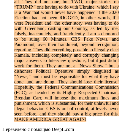
all. They did not one, but TWO, major stories on
“TRUMP,” one having to do with Ukraine, which I say
is a War that would never have happened if the 2020
Election had not been RIGGED, in other words, if I
were President and, the other story was having to do
with Greenland, casting our Country, as led by me,
falsely, inaccurately, and fraudulently. I am so honored
to be suing 60 Minutes, CBS Fake News, and
Paramount, over their fraudulent, beyond recognition,
reporting. They did everything possible to illegally elect
Kamala, including completely and corruptly changing
major answers to Interview questions, but it just didn’t
work for them. They are not a “News Show,” but a
dishonest Political Operative simply disguised as
“News,” and must be responsible for what they have
done, and are doing. They should lose their license!
Hopefully, the Federal Communications Commission
(FCC), as headed by its Highly Respected Chairman,
Brendan Carr, will impose the maximum fines and
punishment, which is substantial, for their unlawful and
illegal behavior. CBS is out of control, at levels never
seen before, and they should pay a big price for this.
MAKE AMERICA GREAT AGAIN!
Переведено с помощью DeepL.com