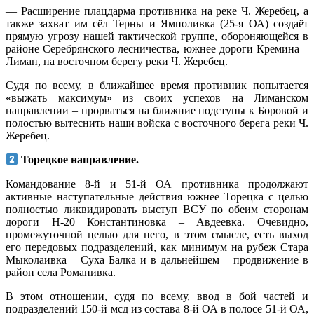
— Расширение плацдарма противника на реке Ч. Жеребец, а
также захват им сёл Терны и Ямполивка (25-я ОА) создаёт
прямую угрозу нашей тактической группе, обороняющейся в
районе Серебрянского лесничества, южнее дороги Кремина –
Лиман, на восточном берегу реки Ч. Жеребец.
Судя по всему, в ближайшее время противник попытается
«выжать максимум» из своих успехов на Лиманском
направлении – прорваться на ближние подступы к Боровой и
полостью вытеснить наши войска с восточного берега реки Ч.
Жеребец.
Торецкое направление.
Командование 8-й и 51-й ОА противника продолжают
активные наступательные действия южнее Торецка с целью
полностью ликвидировать выступ ВСУ по обеим сторонам
дороги Н-20 Константиновка – Авдеевка. Очевидно,
промежуточной целью для него, в этом смысле, есть выход
его передовых подразделений, как минимум на рубеж Стара
Мыколаивка – Суха Балка и в дальнейшем – продвижение в
район села Романивка.
В этом отношении, судя по всему, ввод в бой частей и
подразделений 150-й мсд из состава 8-й ОА в полосе 51-й ОА,