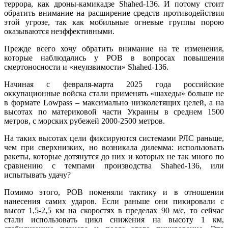
террора, как дроны-камикадзе Shahed-136. И потому стоит
обратить внимание на расширение средств противодействия
этой угрозе, так как мобильные огневые группы порою
оказываются неэффективными.
Прежде всего хочу обратить внимание на те изменения,
которые наблюдались у РОВ в вопросах повышения
смертоносности и «неуязвимости» Shahed-136.
Начиная с февраля-марта 2025 года российские
оккупационные войска стали применять «шахеды» больше не
в формате Lowpass – максимально низколетящих целей, а на
высотах по материковой части Украины в среднем 1500
метров, с морских рубежей 2000-2500 метров.
На таких высотах цели фиксируются системами РЛС раньше,
чем при сверхнизких, но возникала дилемма: использовать
ракеты, которые дотянутся до них и которых не так много по
сравнению с темпами производства Shahed-136, или
испытывать удачу?
Помимо этого, РОВ поменяли тактику и в отношении
нанесения самих ударов. Если раньше они пикировали с
высот 1,5-2,5 км на скоростях в пределах 90 м/с, то сейчас
стали использовать цикл снижения на высоту 1 км,