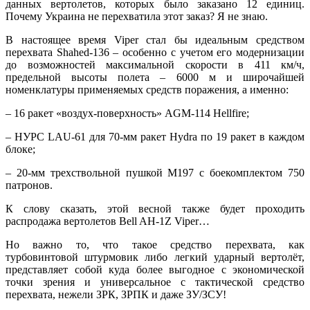
данных вертолетов, которых было заказано 12 единиц.
Почему Украина не перехватила этот заказ? Я не знаю.
В настоящее время Viper стал бы идеальным средством
перехвата Shahed-136 – особенно с учетом его модернизации
до возможностей максимальной скорости в 411 км/ч,
предельной высоты полета – 6000 м и широчайшей
номенклатуры применяемых средств поражения, а именно:
– 16 ракет «воздух-поверхность» AGM-114 Hellfire;
– НУРС LAU-61 для 70-мм ракет Hydra по 19 ракет в каждом
блоке;
– 20-мм трехствольной пушкой M197 с боекомплектом 750
патронов.
К слову сказать, этой весной также будет проходить
распродажа вертолетов Bell AH-1Z Viper…
Но важно то, что такое средство перехвата, как
турбовинтовой штурмовик либо легкий ударный вертолёт,
представляет собой куда более выгодное с экономической
точки зрения и универсальное с тактической средство
перехвата, нежели ЗРК, ЗРПК и даже ЗУ/ЗСУ!