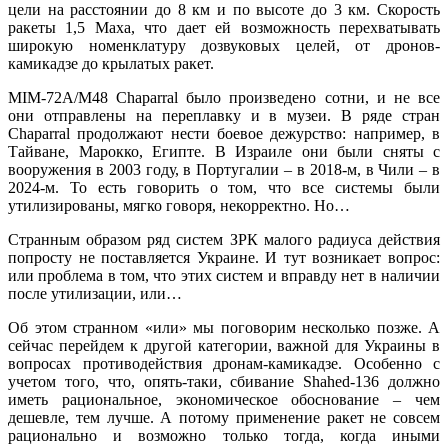
цели на расстоянии до 8 км и по высоте до 3 км. Скорость
ракеты 1,5 Маха, что дает ей возможность перехватывать
широкую номенклатуру дозвуковых целей, от дронов-
камикадзе до крылатых ракет.
MIM-72A/M48 Chaparral было произведено сотни, и не все
они отправлены на переплавку и в музеи. В ряде стран
Chaparral продолжают нести боевое дежурство: например, в
Тайване, Марокко, Египте. В Израиле они были сняты с
вооружения в 2003 году, в Португалии – в 2018-м, в Чили – в
2024-м. То есть говорить о том, что все системы были
утилизированы, мягко говоря, некорректно. Но…
Странным образом ряд систем ЗРК малого радиуса действия
попросту не поставляется Украине. И тут возникает вопрос:
или проблема в том, что этих систем и вправду нет в наличии
после утилизации, или…
Об этом странном «или» мы поговорим несколько позже. А
сейчас перейдем к другой категории, важной для Украины в
вопросах противодействия дронам-камикадзе. Особенно с
учетом того, что, опять-таки, сбивание Shahed-136 должно
иметь рациональное, экономическое обоснование – чем
дешевле, тем лучше. А потому применение ракет не совсем
рационально и возможно только тогда, когда иными