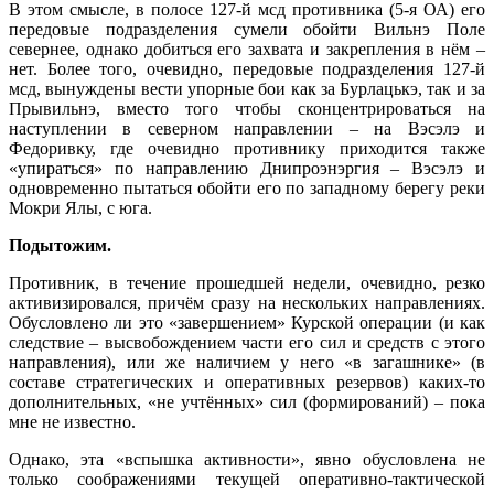
В этом смысле, в полосе 127-й мсд противника (5-я ОА) его
передовые подразделения сумели обойти Вильнэ Поле
севернее, однако добиться его захвата и закрепления в нём –
нет. Более того, очевидно, передовые подразделения 127-й
мсд, вынуждены вести упорные бои как за Бурлацькэ, так и за
Прывильнэ, вместо того чтобы сконцентрироваться на
наступлении в северном направлении – на Вэсэлэ и
Федоривку, где очевидно противнику приходится также
«упираться» по направлению Днипроэнэргия – Вэсэлэ и
одновременно пытаться обойти его по западному берегу реки
Мокри Ялы, с юга.
Подытожим.
Противник, в течение прошедшей недели, очевидно, резко
активизировался, причём сразу на нескольких направлениях.
Обусловлено ли это «завершением» Курской операции (и как
следствие – высвобождением части его сил и средств с этого
направления), или же наличием у него «в загашнике» (в
составе стратегических и оперативных резервов) каких-то
дополнительных, «не учтённых» сил (формирований) – пока
мне не известно.
Однако, эта «вспышка активности», явно обусловлена не
только соображениями текущей оперативно-тактической