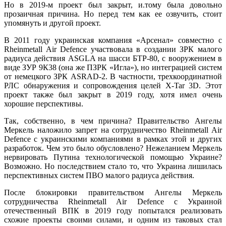
Но в 2019-м проект был закрыт, и.тому была довольно
прозаичная причина. Но перед тем как ее озвучить, стоит
упомянуть и другой проект.
В 2011 году украинская компания «Арсенал» совместно с
Rheinmetall Air Defence участвовала в создании ЗРК малого
радиуса действия ASGLA на шасси БТР-80, с вооружением в
виде ЗУР 9К38 (она же ПЗРК «Игла»), но интеграцией систем
от немецкого ЗРК ASRAD-2. В частности, трехкоординатной
РЛС обнаружения и сопровождения целей X-Tar 3D. Этот
проект также был закрыт в 2019 году, хотя имел очень
хорошие перспективы.
Так, собственно, в чем причина? Правительство Ангелы
Меркель наложило запрет на сотрудничество Rheinmetall Air
Defence с украинскими компаниями в рамках этой и других
разработок. Чем это было обусловлено? Нежеланием Меркель
нервировать Путина технологической помощью Украине?
Возможно. Но последствием стало то, что Украина лишилась
перспективных систем ПВО малого радиуса действия.
После блокировки правительством Ангелы Меркель
сотрудничества Rheinmetall Air Defence с Украиной
отечественный ВПК в 2019 году попытался реализовать
схожие проекты своими силами, и одним из таковых стал