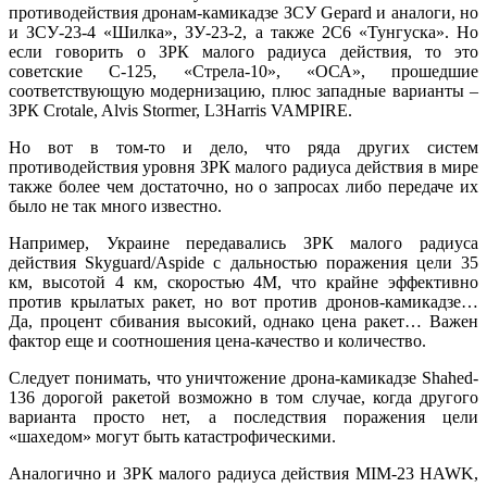
противодействия дронам-камикадзе ЗСУ Gepard и аналоги, но
и ЗСУ-23-4 «Шилка», ЗУ-23-2, а также 2С6 «Тунгуска». Но
если говорить о ЗРК малого радиуса действия, то это
советские С-125, «Стрела-10», «ОСА», прошедшие
соответствующую модернизацию, плюс западные варианты –
ЗРК Crotale, Alvis Stormer, L3Harris VAMPIRE.
Но вот в том-то и дело, что ряда других систем
противодействия уровня ЗРК малого радиуса действия в мире
также более чем достаточно, но о запросах либо передаче их
было не так много известно.
Например, Украине передавались ЗРК малого радиуса
действия Skyguard/Aspide с дальностью поражения цели 35
км, высотой 4 км, скоростью 4М, что крайне эффективно
против крылатых ракет, но вот против дронов-камикадзе…
Да, процент сбивания высокий, однако цена ракет… Важен
фактор еще и соотношения цена-качество и количество.
Следует понимать, что уничтожение дрона-камикадзе Shahed-
136 дорогой ракетой возможно в том случае, когда другого
варианта просто нет, а последствия поражения цели
«шахедом» могут быть катастрофическими.
Аналогично и ЗРК малого радиуса действия MIM-23 HAWK,