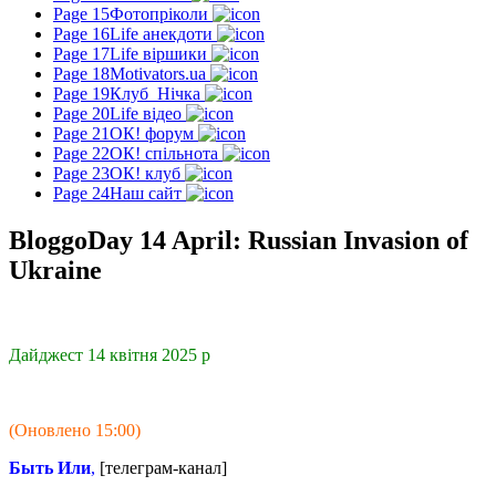
Page 15
Фотопріколи
Page 16
Life анекдоти
Page 17
Life віршики
Page 18
Motivators.ua
Page 19
Клуб_Нічка
Page 20
Life відео
Page 21
ОК! форум
Page 22
ОК! спільнота
Page 23
ОК! клуб
Page 24
Наш сайт
BloggoDay 14 April: Russian Invasion of
Ukraine
Дайджест 14 квітня 2025 р
(Оновлено 15:00)
Быть Или
,
[телеграм-канал]