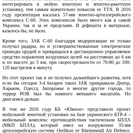
интегрировать в любую зенитную и зенитно-ракетную
установку, тем самым значительно повысив ее ТТХ. В 2016
году презентация касалась 57-мм зенитно-артиллерийского
комплекса С-60. Этих комплексов было много как в самой
Украине, так и за ее пределами. И дефицита в материале,
казалось бы, не было.
Кроме того, ЗАК С-60 благодаря модернизации не только
получал радары, но и усовершенствованные электрические
приводы орудий и превращался в дистанционно управляемое
средство поражения воздушных целей на расстоянии до 6 км
и по высоте до 5 км, при скорострельности от 70-80 до 100-
120 выстрелов в минуту.
Но этот проект так и не получил дальнейшего развития, хотя
если бы сегодня 3-4 батареи таких ЗАК прикрывали Днепр,
Харьков, Одессу, Запорожье и многие другие города, то
террор РОВ был бы намного меньшего масштаба. Но
двигаемся дальше.
В том же 2016 году КБ «Южное» представило проект
мобильной зенитной установки на базе украинского БТР-4 –
мобильный комплекс противодействия тактическим БПЛА
(МКП БПЛА), который имел на вооружении 35-мм
артиллерийскую систему Oerlikon от Rheinmetall Air Defence.