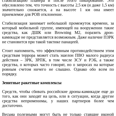
стабилизацию планера и после этого пикирование. Это
обусловлено тем, что точность с высоты 2,5 км (и даже 1,5 км)
значительно снижается, а на высоте 1 км она имеет
приемлемое для РОВ отклонение.
Стабилизация занимает небольшой промежуток времени, за
который мобильной группе, имеющей на вооружении такие
средства, как ДШК или Browning M2, поразить дрон-
камикадзе не представляется возможным. Даже наличие ПЗРК
не становится при такой тактике панацеей.
Стоит напомнить, что эффективным противодействием этим
средствам террора может стать эшелон ПВО малого радиуса
действия – ЗРК, ЗРПК, в том числе ЗСУ и РЭБ, а также
средства, о которых часто говорят, но о запросах на которые
ровным счетом ничего не слышно. Однако обо всем по
порядку.
Зенитные ракетные комплексы
Средств, чтобы сбивать российские дроны-камикадзе еще до
того, как они заходят на цель, или в ситуации, когда другие
средства неприменимы, у наших партнеров более чем
достаточно.
Весьма полезными могут быть не только ставшие иконой