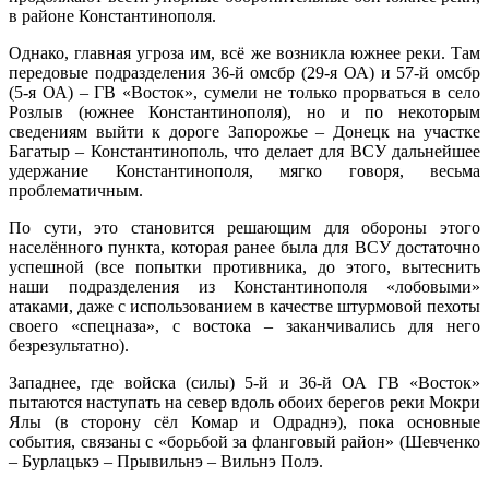
в районе Константинополя.
Однако, главная угроза им, всё же возникла южнее реки. Там
передовые подразделения 36-й омсбр (29-я ОА) и 57-й омсбр
(5-я ОА) – ГВ «Восток», сумели не только прорваться в село
Розлыв (южнее Константинополя), но и по некоторым
сведениям выйти к дороге Запорожье – Донецк на участке
Багатыр – Константинополь, что делает для ВСУ дальнейшее
удержание Константинополя, мягко говоря, весьма
проблематичным.
По сути, это становится решающим для обороны этого
населённого пункта, которая ранее была для ВСУ достаточно
успешной (все попытки противника, до этого, вытеснить
наши подразделения из Константинополя «лобовыми»
атаками, даже с использованием в качестве штурмовой пехоты
своего «спецназа», с востока – заканчивались для него
безрезультатно).
Западнее, где войска (силы) 5-й и 36-й ОА ГВ «Восток»
пытаются наступать на север вдоль обоих берегов реки Мокри
Ялы (в сторону сёл Комар и Одраднэ), пока основные
события, связаны с «борьбой за фланговый район» (Шевченко
– Бурлацькэ – Прывильнэ – Вильнэ Полэ.