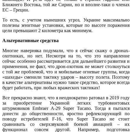
Ближнего Востока, той же Сирии, но и вполне-таки о членах
ЕС – Греции.
То есть, с учетом нынешних угроз, Украине максимально
полезны зенитные установки, которые по высоте поражения
цели превышают 2 километра как минимум.
Альтернативные средства
Многие наверняка подумали, что я сейчас скажу о дронах-
охотниках, но нет. Несмотря на то, что это направление
сейчас особенно рассматривается для дальнейшего развития и
применения, не факт, что дрон-охотник не может столкнуться
с той же проблемой, что и мобильные огневые группы, когда
«шахеды» сменили тактику ударов – высоту полета. Поэтому
в качестве альтернативы нужно такое средство, которое всегда
будет работать, при любых вражеских тактиках!
Все прекрасно знают, что я неоднократно ратовал в 2019 году
за приобретение Украиной легких турбовинтовых
штурмовиков Embraer A-29 Super Tucano. Тогда я пытался
донести до общественности, яростно рефлексирующей по
поводу истребителей F-16, что Super Tucano не стоит
сравнивать со сверхзвуковой боевой авиацией – их
функционал совсем другой. Например, подготовка