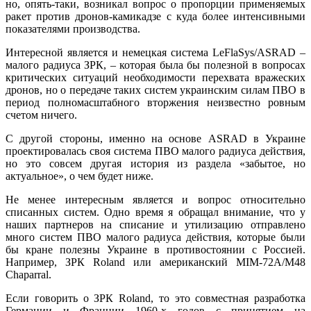
но, опять-таки, возникал вопрос о пропорции применяемых
ракет против дронов-камикадзе с куда более интенсивными
показателями производства.
Интересной является и немецкая система LeFlaSys/ASRAD –
малого радиуса ЗРК, – которая была бы полезной в вопросах
критических ситуаций необходимости перехвата вражеских
дронов, но о передаче таких систем украинским силам ПВО в
период полномасштабного вторжения неизвестно ровным
счетом ничего.
С другой стороны, именно на основе ASRAD в Украине
проектировалась своя система ПВО малого радиуса действия,
но это совсем другая история из раздела «забытое, но
актуальное», о чем будет ниже.
Не менее интересным является и вопрос относительно
списанных систем. Одно время я обращал внимание, что у
наших партнеров на списание и утилизацию отправлено
много систем ПВО малого радиуса действия, которые были
бы кране полезны Украине в противостоянии с Россией.
Например, ЗРК Roland или американский MIM-72A/M48
Chaparral.
Если говорить о ЗРК Roland, то это совместная разработка
Германии и Франции 1960-х годов с принятием на