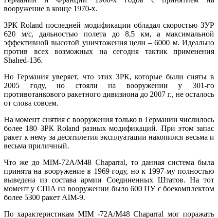
вооружение в конце 1970-х.
ЗРК Roland последней модификации обладал скоростью ЗУР
620 м/с, дальностью полета до 8,5 км, а максимальной
эффективной высотой уничтожения цели – 6000 м. Идеально
против всех возможных на сегодня тактик применения
Shahed-136.
Но Германия уверяет, что этих ЗРК, которые были сняты в
2005 году, но стояли на вооружении у 301-го
противотанкового ракетного дивизиона до 2007 г., не осталось
от слова совсем.
На момент снятия с вооружения только в Германии числилось
более 180 ЗРК Roland разных модификаций. При этом запас
ракет к нему за десятилетия эксплуатации накопился весьма и
весьма приличный.
Что же до MIM-72A/M48 Chaparral, то данная система была
принята на вооружение в 1969 году, но к 1997-му полностью
выведена из состава армии Соединенных Штатов. На тот
момент у США на вооружении было 600 ПУ с боекомплектом
более 5300 ракет AIM-9.
По характеристикам MIM -72A/M48 Chaparral мог поражать