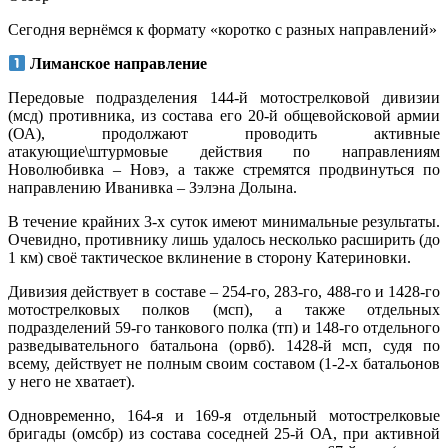
Сегодня вернёмся к формату «коротко с разных направлений»
Лиманское направление
Передовые подразделения 144-й мотострелковой дивизии
(мсд) противника, из состава его 20-й общевойсковой армии
(ОА), продолжают проводить активные
атакующие\штурмовые действия по направлениям
Новолюбивка – Новэ, а также стремятся продвинуться по
направлению Иванивка – Зэлэна Долына.
В течение крайних 3-х суток имеют минимальные результаты.
Очевидно, противнику лишь удалось несколько расширить (до
1 км) своё тактическое вклинение в сторону Катериновки.
Дивизия действует в составе – 254-го, 283-го, 488-го и 1428-го
мотострелковых полков (мсп), а также отдельных
подразделений 59-го танкового полка (тп) и 148-го отдельного
разведывательного батальона (орвб). 1428-й мсп, судя по
всему, действует не полным своим составом (1-2-х батальонов
у него не хватает).
Одновременно, 164-я и 169-я отдельный мотострелковые
бригады (омсбр) из состава соседней 25-й ОА, при активной