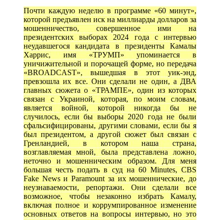
Почти каждую неделю в программе «60 минут»,
которой предъявлен иск на миллиарды долларов за
мошенничество, совершенное ими на
президентских выборах 2024 года с интервью
неудавшегося кандидата в президенты Камалы
Харрис, имя «ТРУМП» упоминается в
уничижительной и порочащей форме, но передача
«BROADCAST», вышедшая в этот уик-энд,
превзошла их все. Они сделали не один, а ДВА
главных сюжета о «ТРАМПЕ», один из которых
связан с Украиной, которая, по моим словам,
является войной, которой никогда бы не
случилось, если бы выборы 2020 года не были
сфальсифицированы, другими словами, если бы я
был президентом, а другой сюжет был связан с
Гренландией, в котором наша страна,
возглавляемая мной, была представлена ложно,
неточно и мошенническим образом. Для меня
большая честь подать в суд на 60 Minutes, CBS
Fake News и Paramount за их мошеннические, до
неузнаваемости, репортажи. Они сделали все
возможное, чтобы незаконно избрать Камалу,
включая полное и коррумпированное изменение
основных ответов на вопросы интервью, но это