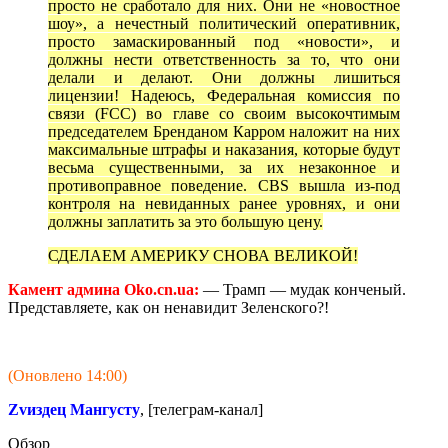
просто не сработало для них. Они не «новостное
шоу», а нечестный политический оперативник,
просто замаскированный под «новости», и
должны нести ответственность за то, что они
делали и делают. Они должны лишиться
лицензии! Надеюсь, Федеральная комиссия по
связи (FCC) во главе со своим высокочтимым
председателем Бренданом Карром наложит на них
максимальные штрафы и наказания, которые будут
весьма существенными, за их незаконное и
противоправное поведение. CBS вышла из-под
контроля на невиданных ранее уровнях, и они
должны заплатить за это большую цену.
СДЕЛАЕМ АМЕРИКУ СНОВА ВЕЛИКОЙ!
Камент админа Oko.cn.ua:
— Трамп — мудак конченый.
Представляете, как он ненавидит Зеленского?!
(Оновлено 14:00)
Zvиздец Мангусту
, [телеграм-канал]
Обзор