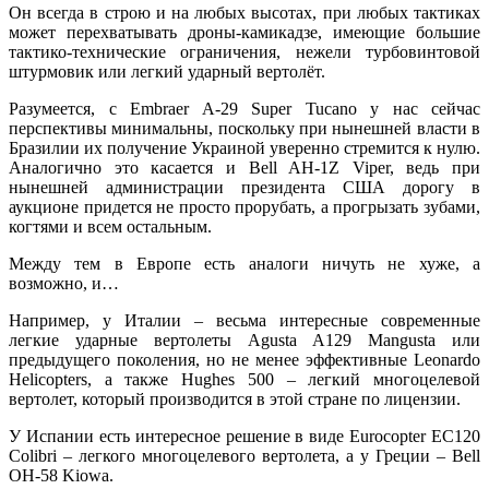
Он всегда в строю и на любых высотах, при любых тактиках
может перехватывать дроны-камикадзе, имеющие большие
тактико-технические ограничения, нежели турбовинтовой
штурмовик или легкий ударный вертолёт.
Разумеется, с Embraer A-29 Super Tucano у нас сейчас
перспективы минимальны, поскольку при нынешней власти в
Бразилии их получение Украиной уверенно стремится к нулю.
Аналогично это касается и Bell AH-1Z Viper, ведь при
нынешней администрации президента США дорогу в
аукционе придется не просто прорубать, а прогрызать зубами,
когтями и всем остальным.
Между тем в Европе есть аналоги ничуть не хуже, а
возможно, и…
Например, у Италии – весьма интересные современные
легкие ударные вертолеты Agusta A129 Mangusta или
предыдущего поколения, но не менее эффективные Leonardo
Helicopters, а также Hughes 500 – легкий многоцелевой
вертолет, который производится в этой стране по лицензии.
У Испании есть интересное решение в виде Eurocopter EC120
Colibri – легкого многоцелевого вертолета, а у Греции – Bell
OH-58 Kiowa.