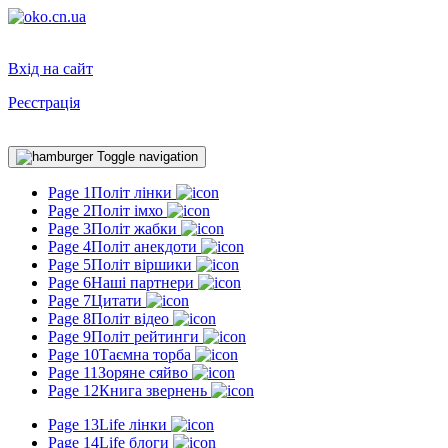
Вхід на сайт
Реєстрація
Toggle navigation
Page 1
Політ лінки
Page 2
Політ імхо
Page 3
Політ жабки
Page 4
Політ анекдоти
Page 5
Політ віршики
Page 6
Наші партнери
Page 7
Цитати
Page 8
Політ відео
Page 9
Політ рейтинги
Page 10
Таємна торба
Page 11
Зоряне сяйво
Page 12
Книга звернень
Page 13
Life лінки
Page 14
Life блоги