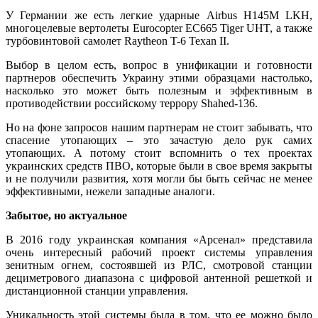
У Германии же есть легкие ударные Airbus H145M LKH,
многоцелевые вертолеты Eurocopter EC665 Tiger UHT, а также
турбовинтовой самолет Raytheon T-6 Texan II.
Выбор в целом есть, вопрос в унификации и готовности
партнеров обеспечить Украину этими образцами настолько,
насколько это может быть полезным и эффективным в
противодействии российскому террору Shahed-136.
Но на фоне запросов нашим партнерам не стоит забывать, что
спасение утопающих – это зачастую дело рук самих
утопающих. А потому стоит вспомнить о тех проектах
украинских средств ПВО, которые были в свое время закрыты
и не получили развития, хотя могли бы быть сейчас не менее
эффективными, нежели западные аналоги.
Забытое, но актуальное
В 2016 году украинская компания «Арсенал» представила
очень интересный рабочий проект системы управления
зенитным огнем, состоявшей из РЛС, смотровой станции
дециметрового диапазона с цифровой антенной решеткой и
дистанционной станции управления.
Уникальность этой системы была в том, что ее можно было