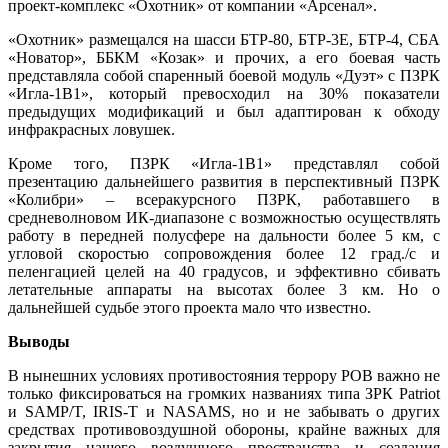
проект-комплекс «Охотник» от компании «Арсенал».
«Охотник» размещался на шасси БТР-80, БТР-3Е, БТР-4, СБА
«Новатор», ББКМ «Козак» и прочих, а его боевая часть
представляла собой спаренный боевой модуль «Дуэт» с ПЗРК
«Игла-1В1», который превосходил на 30% показатели
предыдущих модификаций и был адаптирован к обходу
инфракрасных ловушек.
Кроме того, ПЗРК «Игла-1В1» представлял собой
презентацию дальнейшего развития в перспективный ПЗРК
«Колибри» – всеракурсного ПЗРК, работавшего в
средневолновом ИК-диапазоне с возможностью осуществлять
работу в передней полусфере на дальности более 5 км, с
угловой скоростью сопровождения более 12 град./с и
пеленгацией целей на 40 градусов, и эффективно сбивать
летательные аппараты на высотах более 3 км. Но о
дальнейшей судьбе этого проекта мало что известно.
Выводы
В нынешних условиях противостояния террору РОВ важно не
только фиксироваться на громких названиях типа ЗРК Patriot
и SAMP/T, IRIS-T и NASAMS, но и не забывать о других
средствах противовоздушной обороны, крайне важных для
закрытия нашего воздушного пространства и создания