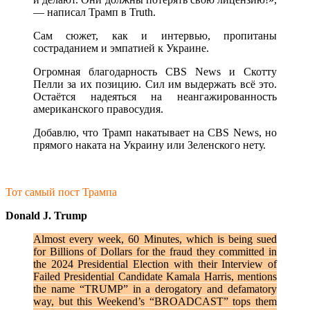
— написал Трамп в Truth.
Сам сюжет, как и интервью, пропитаны
состраданием и эмпатией к Украине.
Огромная благодарность CBS News и Скотту
Пелли за их позицию. Сил им выдержать всё это.
Остаётся надеяться на неангажированность
американского правосудия.
Добавлю, что Трамп накатывает на CBS News, но
прямого наката на Украину или Зеленского нету.
Тот самый пост Трампа
Donald J. Trump
Almost every week, 60 Minutes, which is being sued
for Billions of Dollars for the fraud they committed in
the 2024 Presidential Election with their Interview of
Failed Presidential Candidate Kamala Harris, mentions
the name “TRUMP” in a derogatory and defamatory
way, but this Weekend’s “BROADCAST” tops them