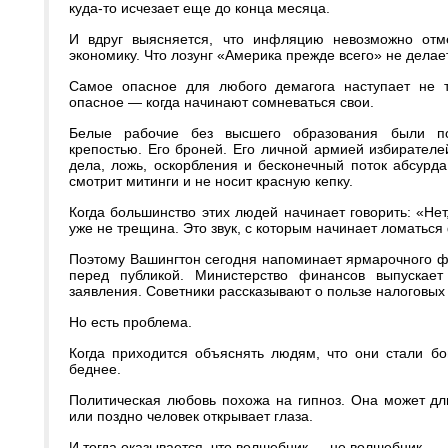
куда-то исчезает еще до конца месяца.
И вдруг выясняется, что инфляцию невозможно отм
экономику. Что лозунг «Америка прежде всего» не делае
Самое опасное для любого демагога наступает не то
опасное — когда начинают сомневаться свои.
Белые рабочие без высшего образования были по
крепостью. Его броней. Его личной армией избирател
дела, ложь, оскорбления и бесконечный поток абсурд
смотрит митинги и не носит красную кепку.
Когда большинство этих людей начинает говорить: «Нет
уже не трещина. Это звук, с которым начинает ломаться
Поэтому Вашингтон сегодня напоминает ярмарочного ф
перед публикой. Министерство финансов выпускает
заявления. Советники рассказывают о пользе налоговых 
Но есть проблема.
Когда приходится объяснять людям, что они стали бог
беднее.
Политическая любовь похожа на гипноз. Она может дли
или поздно человек открывает глаза.
И тогда оказывается, что волшебник — не волшебник.