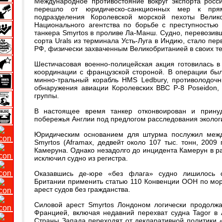
Международное противостояние вокруг экспорта росс
перешло от юридическо-санкционных мер к пря
подразделения Королевской морской пехоты Велик
Национального агентства по борьбе с преступностью
танкера Smyrtos в проливе Ла-Манш. Судно, перевозив
сорта Urals из терминала Усть-Луга в Индию, стало пе
РФ, физически захваченным Великобританией в своих т
Шестичасовая военно-полицейская акция готовилась в 
координации с французской стороной. В операции был
минно-тральный корабль HMS Ledbury, противолодочн
обнаружения авиации Королевских ВВС P-8 Poseidon,
группы.
В настоящее время танкер отконвоирован и прину
побережья Англии под предлогом расследования экологи
Юридическим основанием для штурма послужил между
Smyrtos (Aframax, дедвейт около 107 тыс. тонн, 2009
Камеруна. Однако незадолго до инцидента Камерун в р
исключил судно из регистра.
Оказавшись де-юре «без флага» судно лишилось с
Британии применить статью 110 Конвенции ООН по мор
арест судов без гражданства.
Силовой арест Smyrtos Лондоном логически продолжа
Францией, включая недавний перехват судна Tagor в А
Страны Запада переходят от декларативной политики 