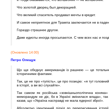
Что золотой дворец был декорацией.
Что великий спаситель продавал мечты в кредит.
И самое неприятное для Трампа заключается не в паден
Гораздо страшнее другое.
Даже идиоты иногда просыпаются. С чем всех нас и поз
(Оновлено 14:00)
Петро Олещук
Що ще обєднує американців із рашнею — це тотальне 
історичними фактами.
Так, це не про «тупість», це про позицію: «я тут головни
в історії, а ви всі слухайте».
Так самом як російська «зовнішньополітична коняка»
меморандум не діє, бо в Україні змінилася влада», та
казав, що «Україна насправді не мала ядерної зброї».
Абсолютно ідентичний підхід до переписування історі