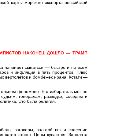
ей карты морского экспорта российской
МПИСТОВ НАКОНЕЦ ДОШЛО — ТРАМП
а начинает сыпаться — быстро и по всем
аров и инфляция в пять процентов. Плюс
ых вертолётов и бомбёжек ирана. Кстати —
тельном феномене. Его избиратель мог не
 судьям, генералам, разведке, соседям и
олитика. Это была религия.
беды, заговоры, золотой век и спасение
я карта стонет. Цены кусаются. Зарплата