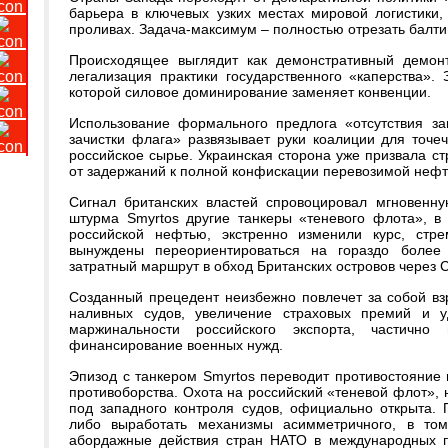
барьера в ключевых узких местах мировой логистики
проливах. Задача-максимум – полностью отрезать балти
Происходящее выглядит как демонстративный демон
легализация практики государственного «каперства».
которой силовое доминирование заменяет конвенции.
Использование формального предлога «отсутствия за
зачистки флага» развязывает руки коалиции для точе
российское сырье. Украинская сторона уже призвала с
от задержаний к полной конфискации перевозимой нефт
Сигнал британских властей спровоцировал мгновенну
штурма Smyrtos другие танкеры «теневого флота», в ч
российской нефтью, экстренно изменили курс, стр
вынуждены переориентироваться на гораздо более
затратный маршрут в обход Британских островов через 
Созданный прецедент неизбежно повлечет за собой вз
наливных судов, увеличение страховых премий и у
маржинальности российского экспорта, частично
финансирование военных нужд.
Эпизод с танкером Smyrtos переводит противостояние 
противоборства. Охота на российский «теневой флот»,
под западного контроля судов, официально открыта. 
либо выработать механизмы асимметричного, в том
абордажные действия стран НАТО в международных п