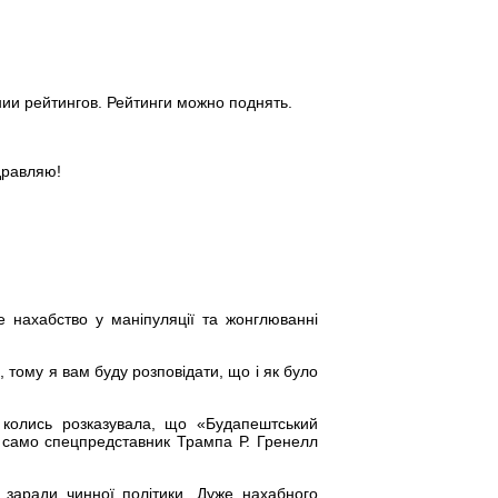
ии рейтингов. Рейтинги можно поднять.
дравляю!
нахабство у маніпуляції та жонглюванні
й, тому я вам буду розповідати, що і як було
 колись розказувала, що «Будапештський
к само спецпредставник Трампа Р. Гренелл
ї заради чинної політики. Дуже нахабного