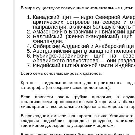
В мире существуют следующие континентальные щиты:
Канадский щит — ядро Северной Амери
арктических островов на севере и о
направлении, включая большую часть Г
Амазонский в Бразилии и Гвианский щ
Балтийский (Фенно-скандийский) щит
Финляндии.
Сибирские Алданский и Анабарский щи
Австралийский щит в западной половин
Нубийско-аравийский щит на сев
Аравийского полуострова — они разде
Индийский щит на южной части Индийск
Всего семь основных мировых кратонов.
Кратон — идеальное место для строительства подз
катастрофы (он сохранит свою целостность).
Если привести очень грубую аналогию, в случа
геологическими процессами в земной коре или глобал
лишь кратоны, все остальные обречены на «провал в та
В прикладном смысле, наш кратон в виде Украинского
кладовая редчайших природных ресурсов, капитали
триллионов долларов по устаревшим оценкам.
В реальности, сумма может быть значительно больше.