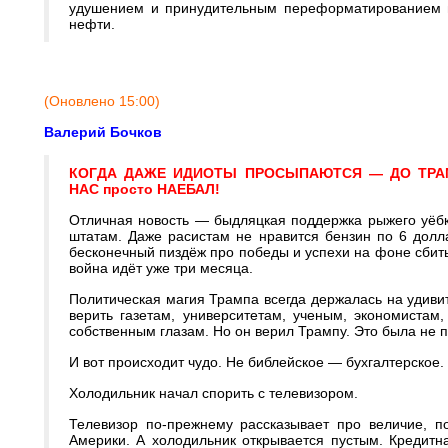
удушением и принудительным переформатированием вс
нефти.
(Оновлено 15:00)
Валерий Бочков
КОГДА ДАЖЕ ИДИОТЫ ПРОСЫПАЮТСЯ — ДО ТРА
НАС просто НАЕБАЛ!
Отличная новость — быдляцкая поддержка рыжего уёбк
штатам. Даже расистам не нравится бензин по 6 долл
бесконечный пиздёж про победы и успехи на фоне сбит
война идёт уже три месяца.
Политическая магия Трампа всегда держалась на удиви
верить газетам, университетам, ученым, экономистам,
собственным глазам. Но он верил Трампу. Это была не п
И вот происходит чудо. Не библейское — бухгалтерское.
Холодильник начал спорить с телевизором.
Телевизор по-прежнему рассказывает про величие, по
Америки. А холодильник открывается пустым. Кредитна