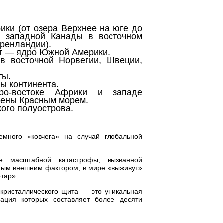
ки (от озера Верхнее на юге до
т западной Канады в восточном
ренландии).
ит — ядро Южной Америки.
 в восточной Норвегии, Швеции,
ты.
ы континента.
еро-востоке Африки и западе
лены Красным морем.
ого полуострова.
емного «ковчега» на случай глобальной
е масштабной катастрофы, вызванной
ьным внешним фактором, в мире «выживут»
ртар».
 кристаллического щита — это уникальная
зация которых составляет более десяти