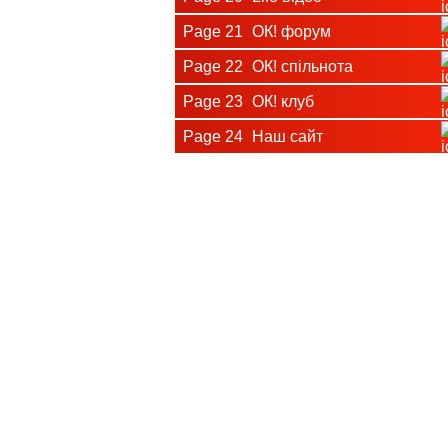
Page 21
ОК! форум
Page 22
ОК! спільнота
Page 23
ОК! клуб
Page 24
Наш сайт