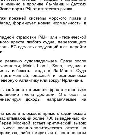
, а именно в проливе Ла-Манш и Датских
йские порты РФ от азиатского рынка.
таж прежней системы морского права и
 Запад формирует новую нормальность, в
падной страховки P&I» или «технической
чного ареста любого судна, перевозящего
траны ЕС сделать следующий шаг: перейти
и.
ю реакцию судовладельцев. Сразу после
астности, Maini, Lion I, Sona, шедшие с
емясь избежать входа в Ла-Манш. Суда
 протяженный, опасный и экономически
Северную Атлантику или вокруг Ирландии.
рывной рост стоимости фрахта «теневых»
длинение плеча доставки. Это бьет по
 нивелируя доходы, направляемые на
на море в плоскость прямого физического
 насчитывающий более 700 выведенных из-
Перед Москвой встает критический вызов:
 числе военно-политического ответа на
роливах, либо смириться с постепенным