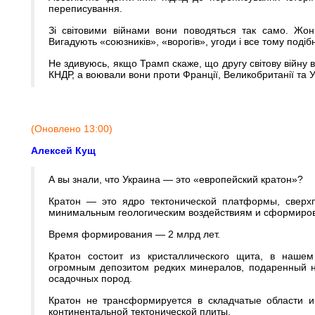
переписування.
Зі світовими війнами вони поводяться так само. Жон
Вигадують «союзників», «ворогів», угоди і все тому подіб
Не здивуюсь, якщо Трамп скаже, що другу світову війну 
КНДР, а воювали вони проти Франції, Великобританії та У
(Оновлено 13:00)
Алексей Кущ
А вы знали, что Украина — это «европейский кратон»?
Кратон — это ядро тектонической платформы, сверхп
минимальным геологическим воздействиям и сформиров
Время формирования — 2 млрд лет.
Кратон состоит из кристаллического щита, в нашем 
огромным депозитом редких минералов, подаренный н
осадочных пород.
Кратон не трансформируется в складчатые области и
континентальной тектонической плиты.