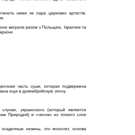
глюють ними як пара циркових артистів.
не.
вони виграли разом з Польщею, Ізраїлем та
країни.
рочная часть суши, которая подвержена
ана еще в докембрийскую эпоху.
случае, украинского (который является
ам Природой) и «чехла» из тонкого слоя
 осадочные низины, это монолит, основа