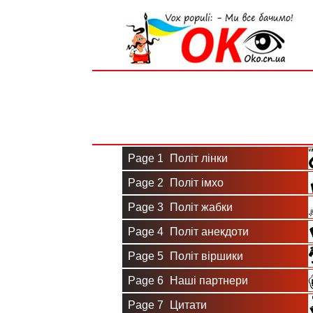
Вхід на сайт
Реєстрація
Page 1
Політ лінки
Page 2
Політ імхо
Page 3
Політ жабки
Page 4
Політ анекдоти
Page 5
Політ віршики
Page 6
Наші партнери
Page 7
Цитати