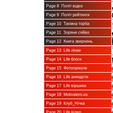
Page 8
Політ відео
Page 9
Політ рейтинги
Page 10
Таємна торба
Page 11
Зоряне сяйво
Page 12
Книга звернень
Page 13
Life лінки
Page 14
Life блоги
Page 15
Фотопріколи
Page 16
Life анекдоти
Page 17
Life віршики
Page 18
Motivators.ua
Page 19
Клуб_Нічка
Page 20
Life відео