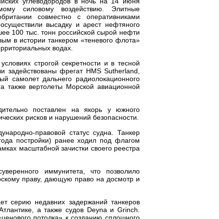
ийских углеводородов в ночь на 14 июня
мому силовому воздействию. Элитные
обритании совместно с оперативниками
 осуществили высадку и арест нефтяного
шее 100 тыс. тонн российской сырой нефти
рвым в истории танкером «теневого флота»
ерриториальных водах.
условиях строгой секретности и в тесной
и задействованы фрегат HMS Sutherland,
ый самолет дальнего радиолокационного
 а также вертолеты Морской авиационной
дительно поставлен на якорь у южного
ческих рисков и нарушений безопасности.
народно-правовой статус судна. Танкер
 года постройки) ранее ходил под флагом
амках масштабной зачистки своего реестра
уверенного иммунитета, что позволило
скому праву, дающую право на досмотр и
ет серию недавних задержаний танкеров
тлантике, а также судов Deyna и Grinch.
«ценового потолка» к созданию сплошного