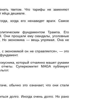
енить твитом. Что тарифы не заменяют
т яйца дешевле.
гда, когда его ненавидят враги. Самое
литическим фундаментом Трампа. Его
ей. Они прощали ему скандалы, уголовные
а. Но экономика — вещь упрямая. Она не
, с экономикой он не справляется», — это
 фундамент.
окусника, который отчаянно машет руками
 отчеты. Суперкомитет MAGA публикует
льгот.
аче, обычно это означает, что они стали
ться долго. Иногда очень долго. Но рано