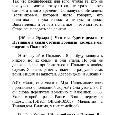
Так что расшифровки для того, чтобы те, кто не
погружён, могли погрузиться, не тратя на это
слишком много времени. Соглашусь с Виталием
Портниковым, который часто говорит, что
политика — наука точная, а не гуманитарная.
Выступления и речи в политике — это матчасть.
Стараюсь передать её целиком.
— [Эйнсли Эрхардт]
Что вы будете делать с
Путиным в связи с этими дронами, которые мы
видели в Польше?
— Этот случай в Польше… Я не буду защищать
никого, но их сбили, и они упали. Но они не
должны были приближаться к Польше в любом
случае. Я очень разоч… знаете, я разрулил семь
войн. Индия и Пакистан. Азербайджан и Албания.
(«Их сбили, они упали». Мда. Напоминает «что
произошло с подводной лодкой? Она утонула». И
он снова перепутал Армению с Албанией, 0:38.
Уже второй раз. Ранее Вэнс перепутал
(https://t.me/ToBeOr_Official/18505) Малайзию с
Таиландом. Видимо, у них семейное).
— [Брайан Килмид]
Но проблема в Путине. Вы