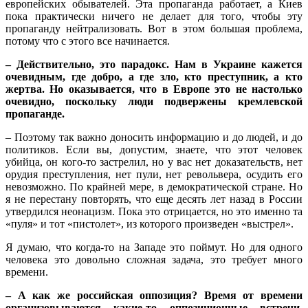
европейских обывателей. Эта пропаганда работает, а Киев
пока практически ничего не делает для того, чтобы эту
пропаганду нейтрализовать. Вот в этом большая проблема,
потому что с этого все начинается.
– Действительно, это парадокс. Нам в Украине кажется
очевидным, где добро, а где зло, кто преступник, а кто
жертва. Но оказывается, что в Европе это не настолько
очевидно, поскольку люди подвержены кремлевской
пропаганде.
– Поэтому так важно доносить информацию и до людей, и до
политиков. Если вы, допустим, знаете, что этот человек
убийца, он кого-то застрелил, но у вас нет доказательств, нет
орудия преступления, нет пули, нет револьвера, осудить его
невозможно. По крайней мере, в демократической стране. Но
я не перестану повторять, что еще десять лет назад в России
утвердился неонацизм. Пока это отрицается, но это именно та
«пуля» и тот «пистолет», из которого произведен «выстрел».
Я думаю, что когда-то на Западе это поймут. Но для одного
человека это довольно сложная задача, это требует много
времени.
– А как же российская оппозиция? Время от времени
организовываются какие-то оппозиционные встречи,