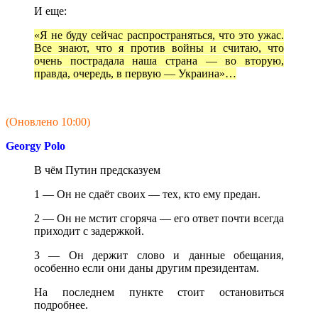
И еще:
«Я не буду сейчас распространяться, что это ужас.
Все знают, что я против войны и считаю, что
очень пострадала наша страна — во вторую,
правда, очередь, в первую — Украина»…
(Оновлено 10:00)
Georgy Polo
В чём Путин предсказуем
1 — Он не сдаёт своих — тех, кто ему предан.
2 — Он не мстит сгоряча — его ответ почти всегда
приходит с задержкой.
3 — Он держит слово и данные обещания,
особенно если они даны другим президентам.
На последнем пункте стоит остановиться
подробнее.