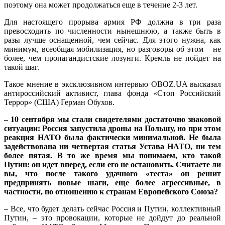
поэтому она может продолжаться еще в течение 2-3 лет.
Для настоящего прорыва армия РФ должна в три раза
превосходить по численности нынешнюю, а также быть в
разы лучше оснащенной, чем сейчас. Для этого нужна, как
минимум, всеобщая мобилизация, но разговоры об этом – не
более, чем пропагандистские лозунги. Кремль не пойдет на
такой шаг.
Такое мнение в эксклюзивном интервью OBOZ.UA высказал
антироссийский активист, глава фонда «Стоп Российский
Террор» (США) Герман Обухов.
– 10 сентября мы стали свидетелями достаточно знаковой
ситуации: Россия запустила дроны на Польшу, но при этом
реакция НАТО была фактически минимальной. Не была
задействована ни четвертая статья Устава НАТО, ни тем
более пятая. В то же время мы понимаем, кто такой
Путин: он идет вперед, если его не остановить. Считаете ли
вы, что после такого удачного «теста» он решит
предпринять новые шаги, еще более агрессивные, в
частности, по отношению к странам Европейского Союза?
– Все, что будет делать сейчас Россия и Путин, коллективный
Путин, – это провокации, которые не дойдут до реальной