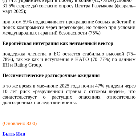
(!) 74% украинцев верят в победу в войне (42,7% безусловно +
31,5% скорее да) согласно опросу Центра Разумкова (февраль–
март 2025);
при этом 59% поддерживают прекращение боевых действий и
поиск компромисса через переговоры, но только при условии
международных гарантий безопасности (75%).
Европейская интеграция как неизменный вектор
поддержка членства в ЕС остается стабильно высокой (75–
78%), так же как и вступления в НАТО (70–77%) по данным
IRI и Rating Group.
Пессимистические долгосрочные ожидания
в то же время в мае–июне 2025 года почти 47% увидели через
10 лет риск «разрушенной страны с оттоком людей», что
свидетельствует о растущих опасениях относительно
долгосрочных последствий войны.
(Оновлено 8:00)
Быть Или