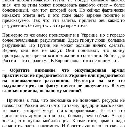
зная, что за этим может последовать какой-то ответ – более
болезненный, чем тот, который был. Но сейчас фактически
никакого ответа нет, и это тоже было заранее понятно и
предсказуемо. Так что эти залеты, прилеты без каких-то
разрушений, без жертв… Это раздражитель.
Примерно то же самое происходит и в Украине, но с гораздо
более печальными результатами. Здесь гибнут люди, большие
разрушения. Но Путин не может больше ничего сделать.
Вернее, они все не могут. Они понимают, что войну
проиграли, но признаться в этом не в состоянии. Война для
России – это парадигма. В Европе пока этого не понимают.
– Обратите внимание, что оккупационная армия
практически не продвигается в Украине или продвигается
на минимальные расстояния. Несмотря на все это
надувание щек, по факту ничего не получается. В чем
главная причина, по вашему мнению?
– Причина в том, что экономика не позволяет, ресурсы не
позволяют России делать что-то такое, предпринимать какие-
то шаги, которые могут стать прорывными. То есть это
численность армии в три раза больше, чем сейчас. А это,
значит, что нужна мобилизация. Кроме того, армию надо
оснастить, одеть, накормить. И бросить уж не знаю сколько