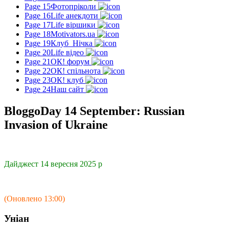
Page 15
Фотопріколи
Page 16
Life анекдоти
Page 17
Life віршики
Page 18
Motivators.ua
Page 19
Клуб_Нічка
Page 20
Life відео
Page 21
ОК! форум
Page 22
ОК! спільнота
Page 23
ОК! клуб
Page 24
Наш сайт
BloggoDay 14 September: Russian
Invasion of Ukraine
Дайджест 14 вересня 2025 р
(Оновлено 13:00)
Уніан