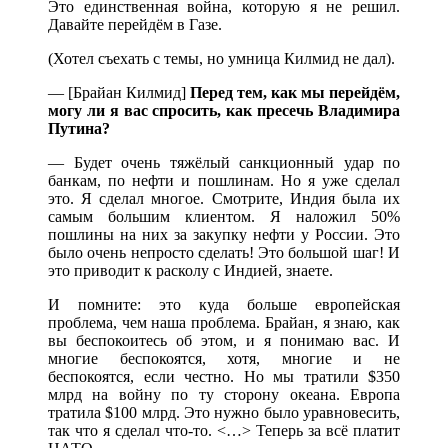
Это единственная война, которую я не решил.
Давайте перейдём в Газе.
(Хотел съехать с темы, но умница Килмид не дал).
— [Брайан Килмид]
Перед тем, как мы перейдём,
могу ли я вас спросить, как пресечь Владимира
Путина?
— Будет очень тяжёлый санкционный удар по
банкам, по нефти и пошлинам. Но я уже сделал
это. Я сделал многое. Смотрите, Индия была их
самым большим клиентом. Я наложил 50%
пошлины на них за закупку нефти у России. Это
было очень непросто сделать! Это большой шаг! И
это приводит к расколу с Индией, знаете.
И помните: это куда больше европейская
проблема, чем наша проблема. Брайан, я знаю, как
вы беспокоитесь об этом, и я понимаю вас. И
многие беспокоятся, хотя, многие и не
беспокоятся, если честно. Но мы тратили $350
млрд на войну по ту сторону океана. Европа
тратила $100 млрд. Это нужно было уравновесить,
так что я сделал что-то. <…> Теперь за всё платит