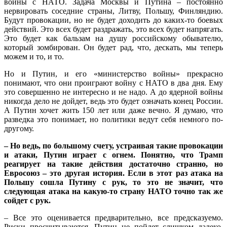
войны с НАТО. Задача Москвы и Путина – постоянно
нервировать соседние страны, Литву, Польшу, Финляндию.
Будут провокации, но не будет доходить до каких-то боевых
действий. Это всех будет раздражать, это всех будет напрягать.
Это будет как бальзам на душу российскому обывателю,
который зомбирован. Он будет рад, что, дескать, мы теперь
можем и то, и то.
Но и Путин, и его «министерство войны» прекрасно
понимают, что они проиграют войну с НАТО в два дня. Ему
это совершенно не интересно и не надо. А до ядерной войны
никогда дело не дойдет, ведь это будет означать конец России.
А Путин хочет жить 150 лет или даже вечно. Я думаю, что
разведка это понимает, но политики ведут себя немного по-
другому.
– Но ведь, по большому счету, устраивая такие провокации
и атаки, Путин играет с огнем. Понятно, что Трамп
реагирует на такие действия достаточно странно, но
Евросоюз – это другая история. Если в этот раз атака на
Польшу сошла Путину с рук, то это не значит, что
следующая атака на какую-то страну НАТО точно так же
сойдет с рук.
– Все это оценивается предварительно, все предсказуемо.
Риски просчитываются. Путин не пойдет слишком далеко,