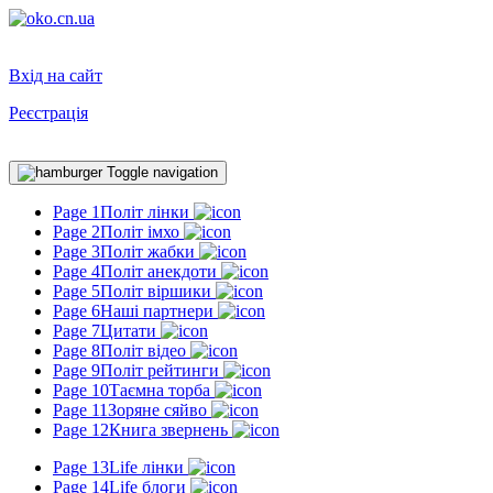
Вхід на сайт
Реєстрація
Toggle navigation
Page 1
Політ лінки
Page 2
Політ імхо
Page 3
Політ жабки
Page 4
Політ анекдоти
Page 5
Політ віршики
Page 6
Наші партнери
Page 7
Цитати
Page 8
Політ відео
Page 9
Політ рейтинги
Page 10
Таємна торба
Page 11
Зоряне сяйво
Page 12
Книга звернень
Page 13
Life лінки
Page 14
Life блоги