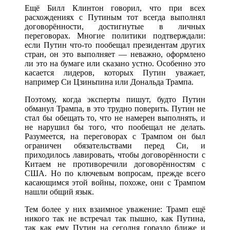
Ещё Билл Клинтон говорил, что при всех
расхождениях с Путиным тот всегда выполнял
договорённости, достигнутые в личных
переговорах. Многие политики подтверждали:
если Путин что-то пообещал президентам других
стран, он это выполняет — неважно, оформлено
ли это на бумаге или сказано устно. Особенно это
касается лидеров, которых Путин уважает,
например Си Цзиньпина или Дональда Трампа.
Поэтому, когда эксперты пишут, будто Путин
обманул Трампа, в это трудно поверить. Путин не
стал бы обещать то, что не намерен выполнять, и
не нарушил бы того, что пообещал не делать.
Разумеется, на переговорах с Трампом он был
ограничен обязательствами перед Си, и
приходилось лавировать, чтобы договорённости с
Китаем не противоречили договорённостям с
США. Но по ключевым вопросам, прежде всего
касающимся этой войны, похоже, они с Трампом
нашли общий язык.
Тем более у них взаимное уважение: Трамп ещё
никого так не встречал так пышно, как Путина,
так как ему Путин на сегодня гораздо ближе и