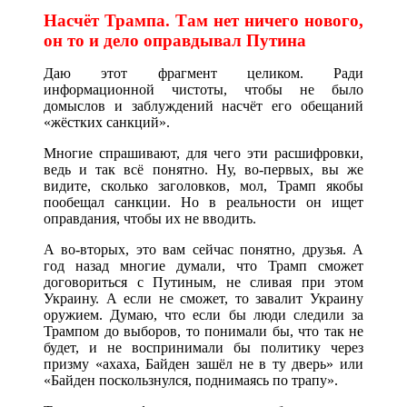
Насчёт Трампа. Там нет ничего нового,
он то и дело оправдывал Путина
Даю этот фрагмент целиком. Ради
информационной чистоты, чтобы не было
домыслов и заблуждений насчёт его обещаний
«жёстких санкций».
Многие спрашивают, для чего эти расшифровки,
ведь и так всё понятно. Ну, во-первых, вы же
видите, сколько заголовков, мол, Трамп якобы
пообещал санкции. Но в реальности он ищет
оправдания, чтобы их не вводить.
А во-вторых, это вам сейчас понятно, друзья. А
год назад многие думали, что Трамп сможет
договориться с Путиным, не сливая при этом
Украину. А если не сможет, то завалит Украину
оружием. Думаю, что если бы люди следили за
Трампом до выборов, то понимали бы, что так не
будет, и не воспринимали бы политику через
призму «ахаха, Байден зашёл не в ту дверь» или
«Байден поскользнулся, поднимаясь по трапу».