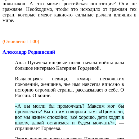
политиков. А что может российская оппозиция? Они не
граждане. Необходимо, чтобы это исходило от граждан тех
стран, которые имеют какие-то сильные рычаги влияния в
мире.
(Оновлено 11:00)
Александр Роднянский
Алла Пугачева впервые после начала войны дала
большое интервью Катерине Гордеевой.
Выдающаяся певица, кумир нескольких
поколений, женщина, чье имя навсегда вписано в
историю огромной страны, рассказывает о себе. О
России. О войне.
«А вы могли бы промолчать? Максим мог бы
промолчать? Вы с ним говорили там: «Промолчи,
вот мы живём спокойно, всё хорошо, дети ходят в
школу, давай останемся и будем молчать?»,
—
спрашивает Гордеева.
Этому вопросу нужен контекст. Промолчать — это