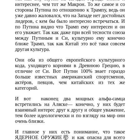
интереснее, чем тот же Макрон. То же самое и со
стороны Путина по отношению к Трампу, ведь он
уже давно жаловался, что на Западе нет достойных
лидеров, с кем бы было интересно встречаться. И
по Путина видно что Трамп ему интересен и он
его уважает. Так как даже при всей тесности союза
между Путиным и Си, культурно ему конечно
ближе Трамп, так как Китай это всё таки совсем
другая культура.
Они оба из общего европейского культурного
кода, уходящего корнями в Древнюю Грецию, в
отличие от Си. Вот Путин 100% знает гораздо
больше известных американский спортсменов,
актёров, певцов, чем китайских из тех же
категорий.
И вот наконец два мощных альфа-самца
встретились на Аляске— конечно, у них будет
взаимный интерес друг к другу и общее уважение,
тем более идеологически и по взгляду на мир они
очень близки.
И главное у них есть понимание, что такое
ЯДЕРНОЕ ОРУЖИЕ🤯 и как опасна для всего