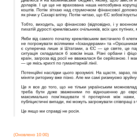
Дивлюсь я на кабмінівській бюджет, якому, щоб звести й
доларів. І це ще не врахована наша непозбувна корупці
коштів. Потім зітхаю над струмочком фінансової допомо
як річки у Сахарі влітку. Потім читаю, що ЄС зобов’язуєт
Тобто, виходить, що фінансово (відповідно, і у воєнно
пихатій дурості кремлівських очільників, всіх цих путіних
Якби від самого початку кремлівським вистачило б клепк
не погрожувати всілякими «Іскандерами» та «Орєшникам
є суперечка лише зі Штатами, а ЄС — це святе, це парт
ситуація складалася б зовсім інша. Різні орбани і фіц
країн, загроза від росії не вважалася би серйозною. І 
— це якісь крихті по гуманітарній лінії.
Потенційні наслідки цього зрозумілі. На щастя, зараз, 
міняти риторику вже пізно. Але ми самі ризикуємо зруйнув
Це я все до того, що не тільки українським можновла
треба бути дуже зваженими по відношенню до європ
максимально пом’якшувати ті протиріччя між нами, 
публіцистичні випади, які можуть загрожувати співпраці з
Це якщо ми справді не росія.
(Оновлено 10:00)