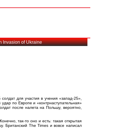
 Invasion of Ukraine
 солдат для участия в учения «запад-25»,
й удар по Европе и «контрнаступательная»
олдат после налета на Польшу, вероятно,
нечно, так-то оно и есть: такая открытая
у. Британский The Times и вовсе написал