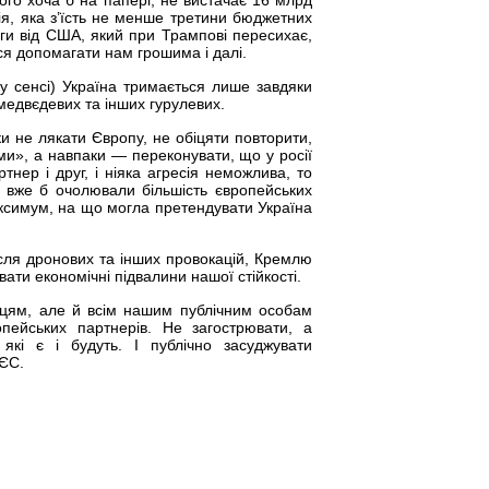
ого хоча б на папері, не вистачає 16 млрд
я, яка з’їсть не менше третини бюджетних
ги від США, який при Трампові пересихає,
ься допомагати нам грошима і далі.
му сенсі) Україна тримається лише завдяки
, медвєдевих та інших гурулевих.
и не лякати Європу, не обіцяти повторити,
и», а навпаки — переконувати, що у росії
нер і друг, і ніяка агресія неможлива, то
о вже б очолювали більшість європейських
максимум, на що могла претендувати Україна
після дронових та інших провокацій, Кремлю
ати економічні підвалини нашої стійкості.
дцям, але й всім нашим публічним особам
ейських партнерів. Не загострювати, а
які є і будуть. І публічно засуджувати
 ЄС.