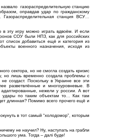
О назвало газораспределительную станцию
образом, оправдав удар по гражданскому
ы. Газораспределительная станция ВСУ…
 в эту игру можно играть вдвоём. И если
ронов СОУ были НПЗ, как для российских
тот список добавиться ещё и категория из
бъекты военного назначения, исходя из
ого сектора, но не смогла создать кризис
у, но лишь временно создала проблемы с
не создаст. Поскольку в Украине все эти
лее разветвлённые и многоуровневые. В
 адаптированные, нежели у россии. А вот
ь удары по таким объектам то… Как там
дет длинная? Помимо всего прочего ещё и
окунуть в тот самый “холодомор”, которым
ничему не научил? Ну, наступать на грабли
ольшого ума. Тогда – далі буде!