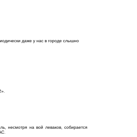
риодически даже у нас в городе слышно
2».
ль, несмотря на вой леваков, собирается
АС.