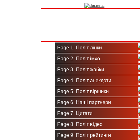
Вхід на сайт
Реєстрація
Page 1
Політ лінки
Page 2
Політ імхо
Page 3
Політ жабки
Page 4
Політ анекдоти
Page 5
Політ віршики
Page 6
Наші партнери
Page 7
Цитати
Page 8
Політ відео
Page 9
Політ рейтинги