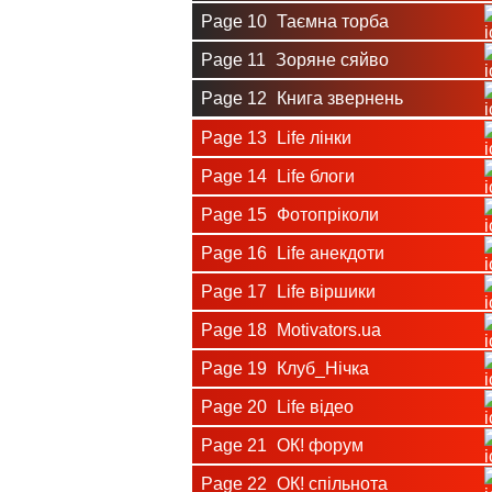
Page 10
Таємна торба
Page 11
Зоряне сяйво
Page 12
Книга звернень
Page 13
Life лінки
Page 14
Life блоги
Page 15
Фотопріколи
Page 16
Life анекдоти
Page 17
Life віршики
Page 18
Motivators.ua
Page 19
Клуб_Нічка
Page 20
Life відео
Page 21
ОК! форум
Page 22
ОК! спільнота