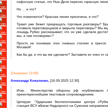
пафосную статью, что Нью-Дели пересек «красную лини
Но … и что?
Что поменяется? Красная линия пресечена, и что?
Трамп уже бежит прекращать торговые разговоры? Бр
отозвала переговорщиков и закрыла переговоры? Мы вид
лошадь Рубио рассказывает, что он уже сделали доста
мы, а там поговорим»?
Просто не понимаю этих гневных статеек в прессе.
Москвой!
Как бы да, и что вы им сделаете? Заставите их член от 
(Оновлено 13:00)
Александр Коваленко,
[16.09.2025 12:30]
Итак… Министерство обороны рф опубликовало 
преинтереснейшим текстовым сопровождением.
Цитирую: “Ударными беспилотниками центра «Руби
станция ВСУ вблизи Надьярного на Cумском направлени