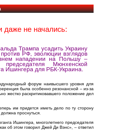
а
и даже не начались:
нальда Трампа усадить Украину
 против РФ, эволюции взглядов
авнем нападении на Польшу –
 председателя Мюнхенской
а Ишингера для РБК-Украина.
ждународный форум наивысшего уровня для
ференция была особенно резонансной – из-за
но жестко раскритиковавшего положение дел
еперь им придется иметь дело по ту сторону
 должна проснуться.
ганга Ишингера, многолетнего председателя
как об этом говорил Джей Ди Вэнс», – ответил