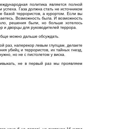
еждународная политика является полной
 успеха. Газа должна стать не источником
е базой террористов, а курортом. Если вы
баетесь. Возможность была. И возможность
было, решения были, но больше хотелось
р и дворцы для руководителей террора.
ообще можно дальше обсуждать.
ой раз, наперекор левым глупцам, делаете
ния убийц и террористов, их тайных гнезд,
ужно, но не с пистолетом у виска.
ивыкать, не в первый раз мы проявляем