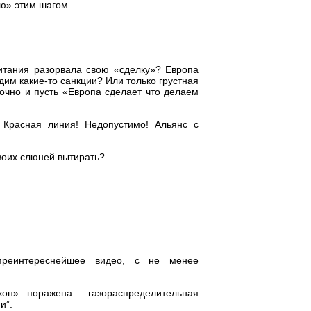
ю» этим шагом.
итания разорвала свою «сделку»? Европа
им какие-то санкции? Или только грустная
точно и пусть «Европа сделает что делаем
 Красная линия! Недопустимо! Альянс с
своих слюней вытирать?
преинтереснейшее видео, с не менее
кон» поражена газораспределительная
и”.