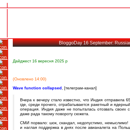
BloggoDay 16 September: Russian
Дайджест 16 вересня 2025 р
(Оновлено 14:00)
Wave function collapsed
, [телеграм-канал]
Вчера к вечеру стало известно, что Индия отправила 65
где, среди прочего, отрабатывается ракетный и ядерны
операция. Индия даже не попыталась отозвать своих с
даже рада такому повороту сюжета.
СМИ порвало: шок, скандал, недопустимо, немыслимо! Ко
и наглая поддержка в днях после авианалета на Польш