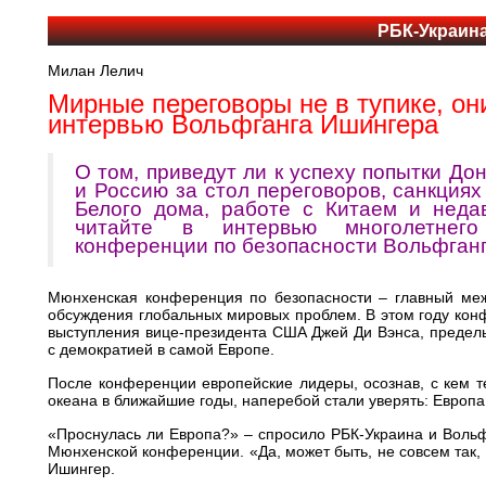
РБК-Украин
Милан Лелич
Мирные переговоры не в тупике, он
интервью Вольфганга Ишингера
О том, приведут ли к успеху попытки До
и Россию за стол переговоров, санкциях
Белого дома, работе с Китаем и нед
читайте в интервью многолетнего
конференции по безопасности Вольфганг
Мюнхенская конференция по безопасности – главный ме
обсуждения глобальных мировых проблем. В этом году кон
выступления вице-президента США Джей Ди Вэнса, предель
с демократией в самой Европе.
После конференции европейские лидеры, осознав, с кем т
океана в ближайшие годы, наперебой стали уверять: Европа
«Проснулась ли Европа?» – спросило РБК-Украина и Вольф
Мюнхенской конференции. «Да, может быть, не совсем так, 
Ишингер.