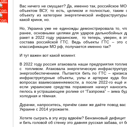
Вас ничего не смущает? Да, именно так, российское М
объектом ВСУ, то есть, целиком и полностью, таким 
объекту из категории энергетической инфраструктур
какой кринж, но.
Но, Украина уже не единожды демонстрировала то, что
ранее, основными целями для ударов дальнобойных д
ракет в 2022 году украинские, то теперь, уверен, в э
состава российской ГТС. Ведь объекты ГТС – это о
классификации МО рф, получается именно так?
И тут важен вот какой момент.
В 2022 году россия атаковала наши предприятия топливн
с топливом. Атаковала энергетическую инфраструктур
энергообеспечением. Пытается бить по ГТС – кризиса 
инфраструктурные объекты, узлы и артерии куда бо
вопросах взаимозаменяемости, а после 2022-го ещё и
если украинские средства поражения начнут наносит
пелось в устрашающем ролике от “Газпрома” – зима бу
холодная и тёмная.
Дурачки, напроситесь, причём сами же даёте повод вас 
Украине с 2014 угрожаете.
Хотите сыграть в эту игру вдвоём? Бензиновый дефицит 
и бить головой об стенку это давняя русская забава, от б