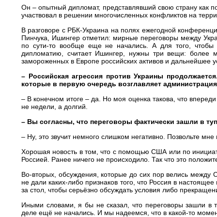
Он – опытный дипломат, представлявший свою страну как п
участвовал в решении многочисленных конфликтов на терр
В разговоре с РБК-Украина на полях ежегодной конференц
Пинчука, Ишингер отметил: мирные переговоры между Украи
по сути-то вообще еще не начались. А для того, чтобы
дипломатию, считает Ишингер, нужны три вещи: более 
замороженных в Европе российских активов и дальнейшее у
– Российская агрессия против Украины продолжаетс
которые в первую очередь возглавляет администрация 
– В конечном итоге – да. Но моя оценка такова, что впереди
не недели, а долгий.
– Вы согласны, что переговоры фактически зашли в ту
– Ну, это звучит немного слишком негативно. Позвольте мне
Хорошая новость в том, что с помощью США или по иници
Россией. Ранее ничего не происходило. Так что это положи
Во-вторых, обсуждения, которые до сих пор велись между
не дали каких-либо признаков того, что Россия в настояще
за стол, чтобы серьёзно обсуждать условия либо прекращен
Иными словами, я бы не сказал, что переговоры зашли в т
деле ещё не начались. И мы надеемся, что в какой-то момен