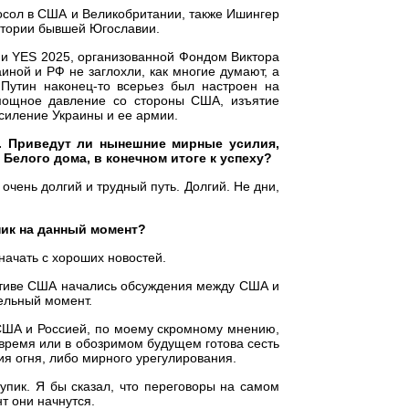
осол в США и Великобритании, также Ишингер
итории бывшей Югославии.
ии YES 2025, организованной Фондом Виктора
ной и РФ не заглохли, как многие думают, а
 Путин наконец-то всерьез был настроен на
мощное давление со стороны США, изъятие
силение Украины и ее армии.
я. Приведут ли нынешние мирные усилия,
Белого дома, в конечном итоге к успеху?
 очень долгий и трудный путь. Долгий. Не дни,
пик на данный момент?
 начать с хороших новостей.
ативе США начались обсуждения между США и
тельный момент.
 США и Россией, по моему скромному мнению,
е время или в обозримом будущем готова сесть
ия огня, либо мирного урегулирования.
упик. Я бы сказал, что переговоры на самом
т они начнутся.