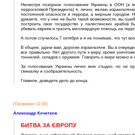
Несмотря позорное голосование Украины в ООН (а м
перрогативой Президента) я, лично, желаю израильтянам
постоянной опасности и террора, а мирным городом. Н
думаете, что у нее не было такой возможности, вы оши
построить свое государство у палестинских арабов 
убивать евреев и тратить миллиардную помощь на терро
А потом случилось 7 октября и я не понимаю, что тут в
В общем, удачи вам, дорогие израильтяне. Вы в очередн
все правильно. Нет другого пути к миру, кроме уничтоже
тоннелей, складов с оружием. Говорить о мире можно и н
За голосование Украины лично мне стыдно, но не пр
смекалку и сообразительность.
Главное, доведите дело до конца.
(Оновлено 11:00)
Александр Кочетков
БИТВА ЗА ЄВРОПУ