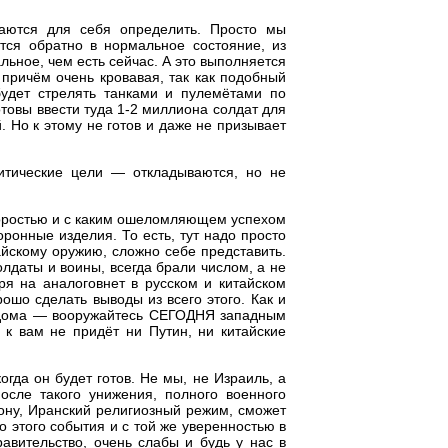
таются для себя определить. Просто мы
тся обратно в нормальное состояние, из
льное, чем есть сейчас. А это выполняется
 причём очень кровавая, так как подобный
будет стрелять танками и пулемётами по
отовы ввести туда 1-2 миллиона солдат для
. Но к этому не готов и даже не призывает
итические цели — откладываются, но не
скоростью и с каким ошеломляющем успехом
ронные изделия. То есть, тут надо просто
айскому оружию, сложно себе представить.
лдаты и воины, всегда брали числом, а не
ря на аналоговнет в русском и китайском
ошо сделать выводы из всего этого. Как и
я дома — вооружайтесь СЕГОДНЯ западным
 к вам не придёт ни Путин, ни китайские
огда он будет готов. Не мы, не Израиль, а
осле такого унижения, полного военного
иону, Иранский религиозный режим, сможет
о этого события и с той же уверенностью в
авительство, очень слабы и будь у нас в