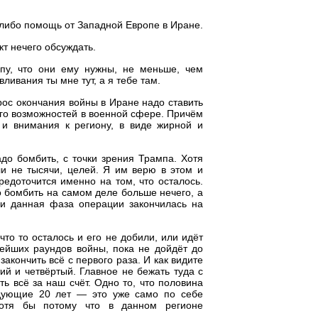
 либо помощь от Западной Европе в Иране.
кт нечего обсуждать.
пу, что они ему нужны, не меньше, чем
ливания ты мне тут, а я тебе там.
прос окончания войны в Иране надо ставить
его возможностей в военной сфере. Причём
и внимания к региону, в виде жирной и
адо бомбить, с точки зрения Трампа. Хотя
ли не тысячи, целей. Я им верю в этом и
редоточится именно на том, что осталось.
о бомбить на самом деле больше нечего, а
ски данная фаза операции закончилась на
 что то осталось и его не добили, или идёт
ьнейших раундов войны, пока не дойдёт до
кончить всё с первого раза. И как видите
ий и четвёртый. Главное не бежать туда с
 всё за наш счёт. Одно то, что половина
едующие 20 лет — это уже само по себе
хотя бы потому что в данном регионе