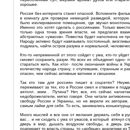
хорошее.
Россия без интернета станет опасной. Вспомните филь
в комнату для проверки немецкой разведкой, которую
было изолированное помещение, где звучал монотонны
Именно это хотят сделать с россиянами. Только вместо
только одна точка зрения власти, не предлагая взам
абстрактных «ужасов». Повестка будет наполнена не пр
Народу активно будут навязывать постоянный, визглив
подумать, найти остров разума и нормальной, человеч
Кто-то непременной от этого сойдет с ума, кто-то уйдет 
сможет сохранить разум. Но всех их объединит одно- 
стараться жить. Как итог- после окончания войны в У
количеству народа страну, с отупевшим, странным и р
опасен, чем сейчас активные ватники и свошники.
Так кто там для россиян пишет в соцсетях? Неуже
переживают за тех, кто в России смел и отважен в под
аятолл…ммм… Путина? Нет, все, кто сейчас нагнетае
недоброжелатели, мягко говоря. Они читали антивоенн
свободу России и Украины, но не верили их авторам,
самым лайки для себя. То есть, занимались коньюктурщ
Много мыслей и все они от желания держать себя в рук
вас… и не сходить с ума от ужасов, в который втянул с
дверь в мир, дышать воздухом свободы, а дверь ржа
подпирает то власть страны, то «добрые» аналитики из T