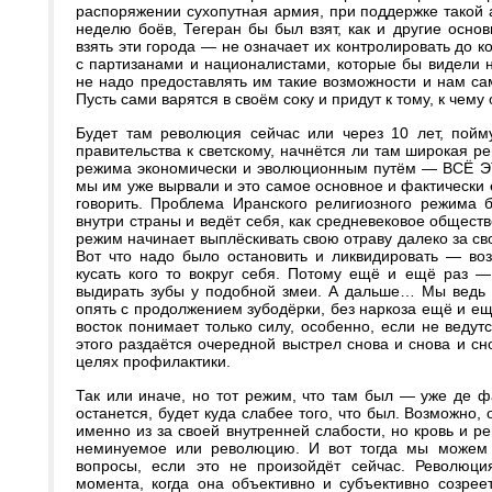
распоряжении сухопутная армия, при поддержке такой ав
неделю боёв, Тегеран бы был взят, как и другие осно
взять эти города — не означает их контролировать до к
с партизанами и националистами, которые бы видели н
не надо предоставлять им такие возможности и нам сам
Пусть сами варятся в своём соку и придут к тому, к чему 
Будет там революция сейчас или через 10 лет, пойму
правительства к светскому, начнётся ли там широкая 
режима экономически и эволюционным путём — ВСЁ 
мы им уже вырвали и это самое основное и фактически е
говорить. Проблема Иранского религиозного режима б
внутри страны и ведёт себя, как средневековое обществ
режим начинает выплёскивать свою отраву далеко за св
Вот что надо было остановить и ликвидировать — во
кусать кого то вокруг себя. Потому ещё и ещё раз —
выдирать зубы у подобной змеи. А дальше… Мы ведь 
опять с продолжением зубодёрки, без наркоза ещё и ещё
восток понимает только силу, особенно, если не ведут
этого раздаётся очередной выстрел снова и снова и сно
целях профилактики.
Так или иначе, но тот режим, что там был — уже де фа
останется, будет куда слабее того, что был. Возможно,
именно из за своей внутренней слабости, но кровь и ре
неминуемое или революцию. И вот тогда мы можем 
вопросы, если это не произойдёт сейчас. Революци
момента, когда она объективно и субъективно созрее