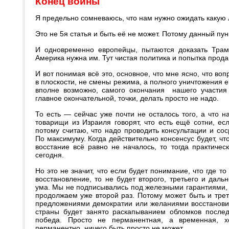
Конец
войны
Я предельно сомневаюсь, что нам нужно ожидать какую
Это не 5я статья и быть её не может. Потому данный пун
И одновременно европейцы, пытаются доказать Трам
Америка нужна им. Тут чистая политика и попытка продав
И вот понимая всё это, основное, что мне ясно, что во
в плоскости, не смены режима, а полного уничтожения 
вполне возможно, самого окончания нашего участия 
главное окончательной, точки, делать просто не надо.
То есть — сейчас уже почти не осталось того, а что н
товарищи из Израиля говорят, что есть ещё сотни, ес
потому считаю, что надо проводить консультации и сос
По максимуму. Когда действительно консенсус будет, чт
восстание всё равно не началось, то тогда практиче
сегодня.
Но это не значит, что если будет понимание, что где то
восстановление, то не будет второго, третьего и дал
ума. Мы не подписывались под железными гарантиями, за
продолжаем уже второй раз. Потому может быть и трет
предложениями демократии или желаниями восстановить
страны будет занято раскапыванием обломков посл
победа. Просто не перманентная, а временная, 
перманентно, ничего быть просто не может.