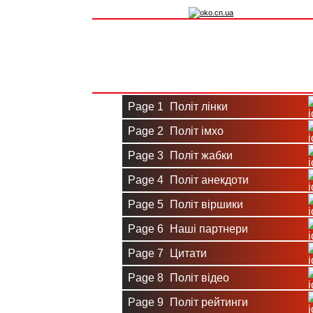
Вхід на сайт
Реєстрація
Page 1
Політ лінки
Page 2
Політ імхо
Page 3
Політ жабки
Page 4
Політ анекдоти
Page 5
Політ віршики
Page 6
Наші партнери
Page 7
Цитати
Page 8
Політ відео
Page 9
Політ рейтинги