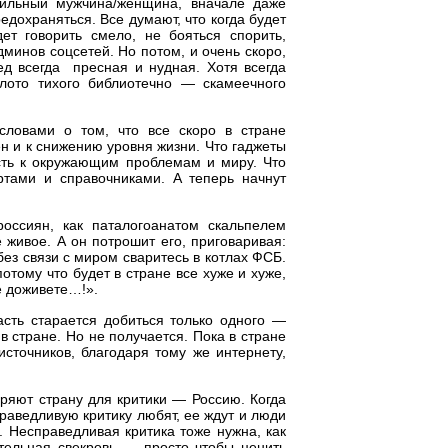
рильный мужчина/женщина, вначале даже
дохраняться. Все думают, что когда будет
т говорить смело, не бояться спорить,
дминов соцсетей. Но потом, и очень скоро,
ед всегда пресная и нудная. Хотя всегда
олото тихого библиотечно — скамеечного
словами о том, что все скоро в стране
н и к снижению уровня жизни. Что гаджеты
сть к окружающим проблемам и миру. Что
ртами и справочниками. А теперь начнут
россиян, как паталогоанатом скальпелем
 живое. А он потрошит его, приговаривая:
без связи с миром сваритесь в котлах ФСБ.
потому что будет в стране все хуже и хуже,
не доживете…!».
асть старается добиться только одного —
в стране. Но не получается. Пока в стране
источников, благодаря тому же интернету,
еряют страну для критики — Россию. Когда
праведливую критику любят, ее ждут и люди
. Несправедливая критика тоже нужна, как
тельная свекровь — просто чтобы ценить