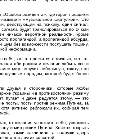
м «Ошибка резидента», где героя посадили
 называли «музыкальной шкатулкой». Это
й, действующий на психику, один сигнал.
 сигнала будет транслироваться по z- сми
ен никакой вероятной реальности, кроме
осто пропагандой, а пропагандой абсурда.
ый шум без возможности послушать тишину,
еской информации.
в себя, кто-то простится с жизнью, кто -то
полная абстракция и желание забыть все и
краине мир получит небольшую, сжатую по
авнодушным народом, который будет более
ли друзья и сторонники, которые якобы
держке Украины и в противостоянии режиму
т, пугает и даже радуется этому, — это
ые посты, посты против режима Путина, за
 хотя активно ребложили их, собирая тем
иной.
ах, от желания успокоить себя, успокоить
трану и мир режим Путина. Хочется открыть
вая, замки заклинило, а снаружи дверь
elegram и других соцсетей.