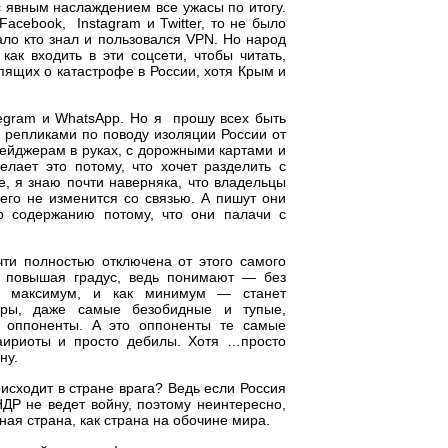
с явным наслаждением все ужасы по итогу.
Facebook, Instagram и Twitter, то не было
ало кто знал и пользовался VPN. Но народ
как входить в эти соцсети, чтобы читать,
пящих о катастрофе в России, хотя Крым и
elegram и WhatsApp. Но я прошу всех быть
с репликами по поводу изоляции России от
ейджерам в руках, с дорожными картами и
делает это потому, что хочет разделить с
, я знаю почти наверняка, что владельцы
чего не изменится со связью. А пишут они
по содержанию потому, что они палачи с
чти полностью отключена от этого самого
о повышая градус, ведь понимают — без
к максимум, и как минимум — станет
оры, даже самые безобидные и тупые,
т оппоненты. А это оппоненты те самые
паириоты и просто дебилы. Хотя …просто
ну.
исходит в стране врага? Ведь если Россия
НДР не ведет войну, поэтому неинтересно,
ная страна, как страна на обочине мира.