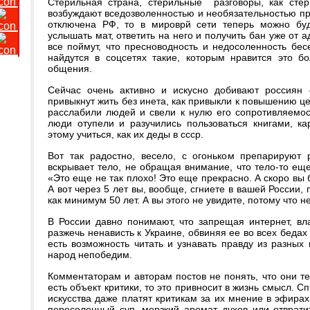
Стерильная страна, стерильные разговоры, как сте
возбуждают вседозволенностью и необязательностью пре
отключена РФ, то в мироврй сети теперь можно буде
услышать мат, ответить на него и получить бан уже от а
все поймут, что пресноводность и недосоленность бес
найдутся в соцсетях такие, которым нравится это б
общения.
Сейчас очень активно и искусно добивают россиян 
привыкнут жить без инета, как привыкли к повышению це
расслабили людей и свели к нулю его сопротивляемо
люди отупели и разучились пользоваться книгами, ка
этому учиться, как их деды в ссср.
Вот так радостно, весело, с огоньком препарируют 
вскрывает тело, не обращая внимание, что тело-то еще
«Это еще не так плохо! Это еще прекрасно. А скоро вы 
А вот через 5 лет вы, вообще, сгниете в вашей России, 
как минимум 50 лет. А вы этого не увидите, потому что 
В России давно понимают, что запрещая интернет, вл
разжечь ненависть к Украине, обвиняя ее во всех бедах 
есть возможность читать и узнавать правду из разных 
народ непобедим.
Комментаторам и авторам постов не понять, что они т
есть объект критики, то это привносит в жизнь смысл. С
искусства даже платят критикам за их мнение в эфирах
пересоленный суп, мерзкий аромат духов или отврати