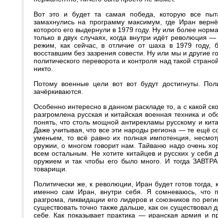
Вот это и будет та самая победа, которую все пы
замахнулись на программу максимум, где Иран вернё
которого его выдернули в 1979 году. Ну или более норма
только в двух случаях, когда внутри идёт революция —
режим, как сейчас, в отличие от шаха в 1979 году, 
восставшим без зазрения совести. Ну или мы и другие г
политического переворота и контроля над такой страной
никто.
Потому военные цели вот вот будут достигнуты. Пол
зачёркиваются.
Особенно интересно в данном раскладе то, а с какой 
разгромлена русская и китайская военная техника и обо
понять, что столь мощной антирекламы русскому и кит
Даже учитывая, что все эти народы региона — те ещё со
уменьем, то всё равно их полная импотенция, несмот
оружии, о многом говорит нам. Тайваню надо очень хор
всем остальным. Не хотите китайцев и русских у себ
оружием и так чтобы его было много. И тогда ЗАВТРА
товарищи.
Политически же, к революции, Иран будет готов тогда, к
именно сам Иран, внутри себя. Я сомневаюсь, что п
разгрома, ликвидации его лидеров и союзников по рег
существовать точно также дальше, как он существовал д
себе. Как показывает практика — иранская армия и пр