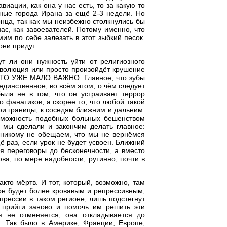
иации, как она у нас есть, то за какую то
вные города Ирана за ещё 2-3 недели. Но
онца, так как мы неизбежно столкнулись бы
ас, как завоевателей. Потому именно, что
им по себе залезать в этот зыбкий песок.
они придут.
т ли они нужность уйти от религиозного
революция или просто произойдёт крушение
ЭТО УЖЕ МАЛО ВАЖНО. Главное, что зубы
динственное, во всём этом, о чём следует
ыла не в том, что он устраивает террор
о фанатиков, а скорее то, что любой такой
ои границы, к соседям ближним и дальним.
зможность подобных больных бешенством
 мы сделали и закончим делать главное:
никому не обещаем, что мы не вернёмся
 раз, если урок не будет усвоен. Ближний
ся переговоры до бесконечности, а вместо
ва, по мере надобности, рутинно, почти в
кто мёртв. И тот, который, возможно, там
 он будет более кровавым и репрессивным,
прессии в таком регионе, лишь подстегнут
прийти заново и помочь им решить эти
я не отменяется, она откладывается до
т. Так было в Америке, Франции, Европе,