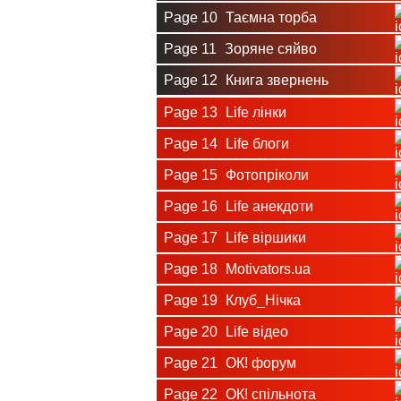
Page 10
Таємна торба
Page 11
Зоряне сяйво
Page 12
Книга звернень
Page 13
Life лінки
Page 14
Life блоги
Page 15
Фотопріколи
Page 16
Life анекдоти
Page 17
Life віршики
Page 18
Motivators.ua
Page 19
Клуб_Нічка
Page 20
Life відео
Page 21
ОК! форум
Page 22
ОК! спільнота