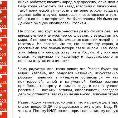
иначе работает, вводить народ в депрессию, описывая 
Ведь когда несколько лет назад говорили о блокировке 
такой панической активности в интернете. Хотя тогда м
держал себя в руках, советовал и советовался о том, 
общаться и не потеряться. Не было паники. Не было во
Донбасс был уже оккупирован Россией.
Не спорю, что круг возможностей резко сузится без T
внимательнее и аккуратнее со словами, с выводами и 
мира. И не постить якобы смешные картинки людей с п
газетами. Не поверю, что те, кто постит эту херню, 
россиянами всю печаль потери связи миром. Тем более
этих Telegram- каналов живут не в России. И у них ни
статьи, истеричные по характеру и издевательские 
полным отсутствием эмпатии.
Чему радуется мир, когда пишет, что Россия будет по
мира? Уверена, что радуются натужено, искусственн
россиян палемика в интернете остановится — ка
неинтересной, вялой и натуженной. Любые разгов
приобретают остроту и смысл, когда в них вступаю
россияне — ватники, зетники, оппортунисты, псевдо
дебилы останутся, так как их везде много, включая Украи
Разве людям неинтересно знать, что на самом деле про
станет вроде КНДР, то радоваться этому глупо. Ведь К
что там. Потому КНДР почти стерильная и никому не нуж