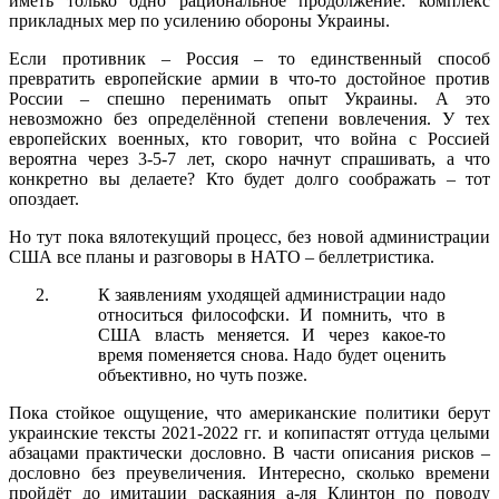
иметь только одно рациональное продолжение: комплекс
прикладных мер по усилению обороны Украины.
Если противник – Россия – то единственный способ
превратить европейские армии в что-то достойное против
России – спешно перенимать опыт Украины. А это
невозможно без определённой степени вовлечения. У тех
европейских военных, кто говорит, что война с Россией
вероятна через 3-5-7 лет, скоро начнут спрашивать, а что
конкретно вы делаете? Кто будет долго соображать – тот
опоздает.
Но тут пока вялотекущий процесс, без новой администрации
США все планы и разговоры в НАТО – беллетристика.
К заявлениям уходящей администрации надо
относиться философски. И помнить, что в
США власть меняется. И через какое-то
время поменяется снова. Надо будет оценить
объективно, но чуть позже.
Пока стойкое ощущение, что американские политики берут
украинские тексты 2021-2022 гг. и копипастят оттуда целыми
абзацами практически дословно. В части описания рисков –
дословно без преувеличения. Интересно, сколько времени
пройдёт до имитации раскаяния а-ля Клинтон по поводу