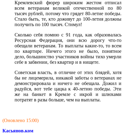
Кремлевский фюрер широким жестом отписал
всем ветеранам великой отечественной по 80
тысяч рублей, потому что грядет 80-летие победы.
Стало быть, те, кто доживут до 100-летия должны
получить по 100 тысяч. Стимул!
Сколько себя помню с 91 года, как образовалась
Ресурсная Федерация, они всю дорогу что-то
обещали ветеранам. То выплаты какие-то, то всем
по квартире. Ничего этого не было, понятное
дело, большинство участников войны тихо умерли
себе в забвении, без квартир и в нищете.
Советская власть, в отличие от этих блядей, хотя
бы не лицемерила, никакой заботы о ветеранах не
демонстрировала и ничего не обещала. Дожил и
радуйся, вот тебе цацка к 40-летию победы. Эти
же на банкет в Кремле с икрой и шлюхами
потратят в разы больше, чем на выплаты.
(Оновлено 15:00)
Касьянов.ком