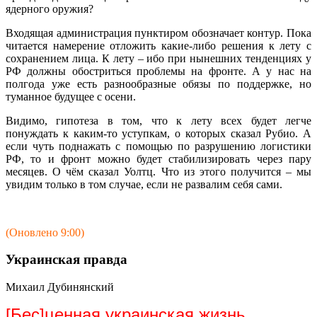
ядерного оружия?
Входящая администрация пунктиром обозначает контур. Пока
читается намерение отложить какие-либо решения к лету с
сохранением лица. К лету – ибо при нынешних тенденциях у
РФ должны обостриться проблемы на фронте. А у нас на
полгода уже есть разнообразные обязы по поддержке, но
туманное будущее с осени.
Видимо, гипотеза в том, что к лету всех будет легче
понуждать к каким-то уступкам, о которых сказал Рубио. А
если чуть поднажать с помощью по разрушению логистики
РФ, то и фронт можно будет стабилизировать через пару
месяцев. О чём сказал Уолтц. Что из этого получится – мы
увидим только в том случае, если не развалим себя сами.
(Оновлено 9:00)
Украинская правда
Михаил Дубинянский
[Бес]ценная украинская жизнь