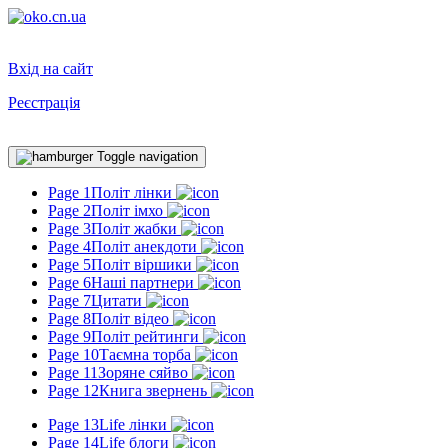
Вхід на сайт
Реєстрація
Toggle navigation
Page 1
Політ лінки
Page 2
Політ імхо
Page 3
Політ жабки
Page 4
Політ анекдоти
Page 5
Політ віршики
Page 6
Наші партнери
Page 7
Цитати
Page 8
Політ відео
Page 9
Політ рейтинги
Page 10
Таємна торба
Page 11
Зоряне сяйво
Page 12
Книга звернень
Page 13
Life лінки
Page 14
Life блоги