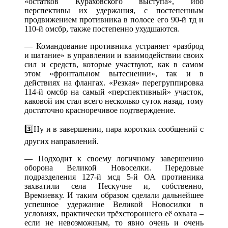
«остатков Кураховского выступа», ибо
перспективы их удержания, с постепенным
продвижением противника в полосе его 90-й тд и
110-й омсбр, также постепенно ухудшаются.
— Командование противника устраняет «разброд
и шатание» в управлении и взаимодействии своих
сил и средств, которые участвуют, как в самом
этом «фронтальном вытеснении», так и в
действиях на флангах. «Резкая» перегруппировка
114-й омсбр на самый «перспективный» участок,
каковой им стал всего несколько суток назад, тому
достаточно красноречивое подтверждение.
3️⃣Ну и в завершении, пара коротких сообщений с
других направлений.
— Подходит к своему логичному завершению
оборона Великой Новоселки. Передовые
подразделения 127-й мсд 5-й ОА противника
захватили села Нескучне и, собственно,
Времиевку. И таким образом сделали дальнейшее
успешное удержание Великой Новосилки в
условиях, практически трёхстороннего её охвата –
если не невозможным, то явно очень и очень