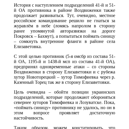
История с наступлением подразделений 41-й и 51-
й ОА противника в районе Воздвиженки также
продолжает развиваться. Тут, очевидно, местное
российское командование решило не гнаться за
журавлём в небе (ломясь напролом в сторону
ранее упомянутой авторазвязки на дороге
Покровск – Бахмут), а попытаться поймать синицу
– сомкнуть внутренние фланги в районе села
Елизаветовка.
С этой целью противник (5-я омсбр из состава 51-
й ОА, 1195-й и 1438-й мсп из состава 41-й ОА),
предпринял одновременные атаки – со стороны
Воздвиженки в сторону Елизаветовки и с рубежа
хутор Новоторецкий – хутор Тимофиевка через р.
Казенный Торец так же в сторону Елизаветовки.
Цель очевидна – обойти позиции украинских
подразделений, которые продолжают обороняться
севернее хуторов Тимофиевка и Лозуватске. Пока,
«поймать синицу» противнику не удалось, но он в
этом вопросе проявляет достаточную
настойчивость.
Таким образом, можем констатировать, что