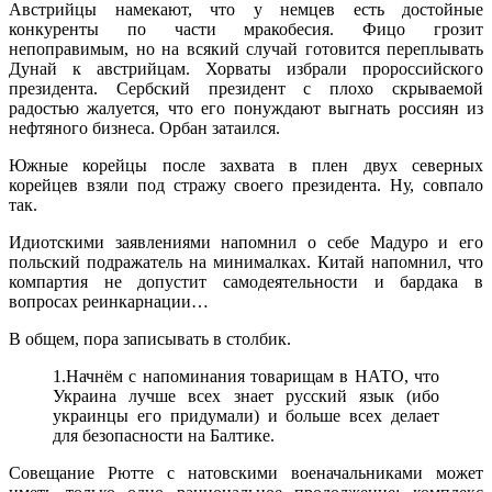
Австрийцы намекают, что у немцев есть достойные
конкуренты по части мракобесия. Фицо грозит
непоправимым, но на всякий случай готовится переплывать
Дунай к австрийцам. Хорваты избрали пророссийского
президента. Сербский президент с плохо скрываемой
радостью жалуется, что его понуждают выгнать россиян из
нефтяного бизнеса. Орбан затаился.
Южные корейцы после захвата в плен двух северных
корейцев взяли под стражу своего президента. Ну, совпало
так.
Идиотскими заявлениями напомнил о себе Мадуро и его
польский подражатель на минималках. Китай напомнил, что
компартия не допустит самодеятельности и бардака в
вопросах реинкарнации…
В общем, пора записывать в столбик.
1.Начнём с напоминания товарищам в НАТО, что
Украина лучше всех знает русский язык (ибо
украинцы его придумали) и больше всех делает
для безопасности на Балтике.
Совещание Рютте с натовскими военачальниками может