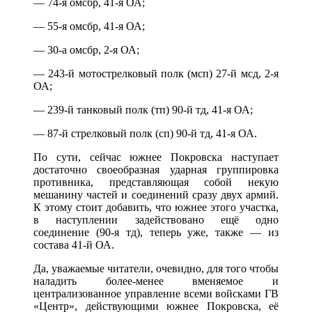
— 74-я омсбр, 41-я ОА;
— 55-я омсбр, 41-я ОА;
— 30-а омсбр, 2-я ОА;
— 243-й мотострелковый полк (мсп) 27-й мсд, 2-я
ОА;
— 239-й танковый полк (тп) 90-й тд, 41-я ОА;
— 87-й стрелковый полк (сп) 90-й тд, 41-я ОА.
По сути, сейчас южнее Покровска наступает
достаточно своеобразная ударная группировка
противника, представляющая собой некую
мешанину частей и соединений сразу двух армий.
К этому стоит добавить, что южнее этого участка,
в наступлении задействовано ещё одно
соединение (90-я тд), теперь уже, также — из
состава 41-й ОА.
Да, уважаемые читатели, очевидно, для того чтобы
наладить более-менее вменяемое и
централизованное управление всеми войсками ГВ
«Центр», действующими южнее Покровска, её