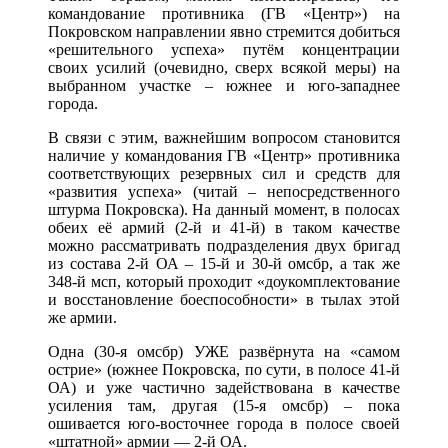
командование противника (ГВ «Центр») на
Покровском направлении явно стремится добиться
«решительного успеха» путём концентрации
своих усилий (очевидно, сверх всякой меры) на
выбранном участке – южнее и юго-западнее
города.
В связи с этим, важнейшим вопросом становится
наличие у командования ГВ «Центр» противника
соответствующих резервных сил и средств для
«развития успеха» (читай – непосредственного
штурма Покровска). На данный момент, в полосах
обеих её армий (2-й и 41-й) в таком качестве
можно рассматривать подразделения двух бригад
из состава 2-й ОА – 15-й и 30-й омсбр, а так же
348-й мсп, который проходит «доукомплектование
и восстановление боеспособности» в тылах этой
же армии.
Одна (30-я омсбр) УЖЕ развёрнута на «самом
острие» (южнее Покровска, по сути, в полосе 41-й
ОА) и уже частично задействована в качестве
усиления там, другая (15-я омсбр) – пока
ошивается юго-восточнее города в полосе своей
«штатной» армии — 2-й ОА.