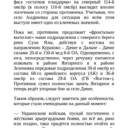
фаса «остатков плацдарма» на северный 114-й
омсбр (в полосу 110-й омсбр) выглядит вполне
логичным со стороны противника. Учитывая, что
село Андриевка для ситуации во всём этом
выступе имеет одно из ключевых значений.
Пока же, противник продолжает «фронтально
вытеснят» наши подразделения с северного берега
реки Сухи Ялы, действуя с востока по
направлению Курахово – Дачне и Дальне – Дачне
силами 20-й и 150-й мсд 8-й ОА. Одновременно, с
юга, непосредственно, через речушку пытаются
атаковать в районе Янтарного и в районе
Зеленивка передовые подразделения 39-й омсбр из
состава 68-го армейского корпуса (АК) и 36-й
омсбр из состава 29-й ОА (ГВ «Восток»).
Противник сумел полностью занять Янтарное и
теперь ведёт упорные бои за село Дачне.
Таким образом, следует заметить две особенности,
которые стали очевидными на данный момент:
— Украинским войскам, пускай постепенно с
жёсткими арьергардными боями, но всё же, рано
или поздно, таки придётся полностью отойти из