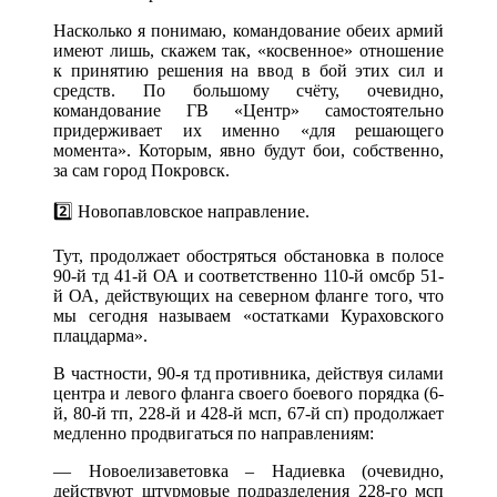
Насколько я понимаю, командование обеих армий
имеют лишь, скажем так, «косвенное» отношение
к принятию решения на ввод в бой этих сил и
средств. По большому счёту, очевидно,
командование ГВ «Центр» самостоятельно
придерживает их именно «для решающего
момента». Которым, явно будут бои, собственно,
за сам город Покровск.
2️⃣ Новопавловское направление.
Тут, продолжает обостряться обстановка в полосе
90-й тд 41-й ОА и соответственно 110-й омсбр 51-
й ОА, действующих на северном фланге того, что
мы сегодня называем «остатками Кураховского
плацдарма».
В частности, 90-я тд противника, действуя силами
центра и левого фланга своего боевого порядка (6-
й, 80-й тп, 228-й и 428-й мсп, 67-й сп) продолжает
медленно продвигаться по направлениям:
— Новоелизаветовка – Надиевка (очевидно,
действуют штурмовые подразделения 228-го мсп