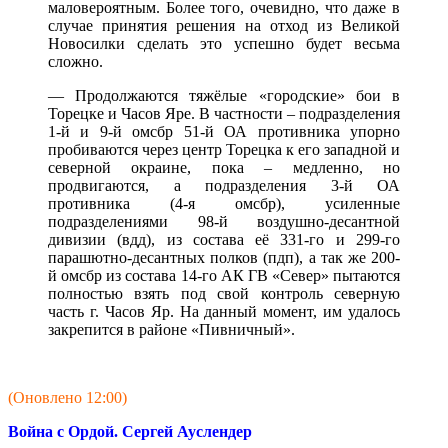
маловероятным. Более того, очевидно, что даже в
случае принятия решения на отход из Великой
Новосилки сделать это успешно будет весьма
сложно.
— Продолжаются тяжёлые «городские» бои в
Торецке и Часов Яре. В частности – подразделения
1-й и 9-й омсбр 51-й ОА противника упорно
пробиваются через центр Торецка к его западной и
северной окраине, пока – медленно, но
продвигаются, а подразделения 3-й ОА
противника (4-я омсбр), усиленные
подразделениями 98-й воздушно-десантной
дивизии (вдд), из состава её 331-го и 299-го
парашютно-десантных полков (пдп), а так же 200-
й омсбр из состава 14-го АК ГВ «Север» пытаются
полностью взять под свой контроль северную
часть г. Часов Яр. На данный момент, им удалось
закрепится в районе «Пивничный».
(Оновлено 12:00)
Война с Ордой. Сергей Ауслендер