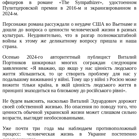
офицеров в романе «The Sympathizer», удостоенном
Пулитцеровской премии в 2016-м и экранизированном в
2024-м.
Персонажи романа рассуждали о неудаче США во Вьетнаме и
дошли до вопроса о ценности человеческой жизни в разных
культурах. Неудивительно, что в разгар полномасштабной
войны к этому же деликатному вопросу пришла и наша
страна.
Осенью 2024-го авторитетный публицист Виталий
Портников шокировал многих сограждан следующим
заявлением: «Я вважаю, що якщо у нас цінність людського
життя збільшиться, то це створить проблему для нас у
подальшому виживанні у війні. Тому що у війні з Росією може
вижити тільки країна, в якій цінність людського життя в
принципі знаходиться на близькому до російського рівні».
Не будем выяснять, насколько Виталий Эдуардович дорожит
своей собственной жизнью. Но опасения по поводу того, что
ценность обычной украинской жизни может слишком сильно
возрасти, выглядят необоснованными.
Уже почти три года мы наблюдаем противоположный
процесс: человеческая жизнь в Украине постепенно