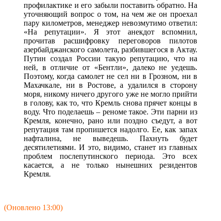
профилактике и его забыли поставить обратно. На
уточняющий вопрос о том, на чем же он проехал
пару километров, менеджер невозмутимо ответил:
«На репутации». Я этот анекдот вспомнил,
прочитав расшифровку переговоров пилотов
азербайджанского самолета, разбившегося в Актау.
Путин создал России такую репутацию, что на
ней, в отличие от «Бентли», далеко не уедешь.
Поэтому, когда самолет не сел ни в Грозном, ни в
Махачкале, ни в Ростове, а удалился в сторону
моря, никому ничего другого уже не могло прийти
в голову, как то, что Кремль снова прячет концы в
воду. Что поделаешь – реноме такое. Эти парни из
Кремля, конечно, рано или поздно съедут, а вот
репутация там пропишется надолго. Ее, как запах
нафталина, не выведешь. Пахнуть будет
десятилетиями. И это, видимо, станет из главных
проблем послепутинского периода. Это всех
касается, а не только нынешних резидентов
Кремля.
(Оновлено 13:00)