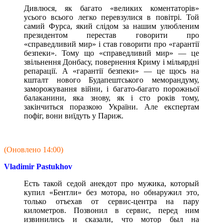
Дивлюся, як багато «великих коментаторів»
усього всього легко перевзулися в повітрі. Той
самий Фурса, який слідом за нашим улюбленим
президентом перестав говорити про
«справедливий мир» і став говорити про «гарантії
безпеки». Тому що «справедливий мир» — це
звільнення Донбасу, повернення Криму і мільярдні
репарації. А «гарантії безпеки» — це щось на
кшталт нового Будапештського меморандуму,
заморожування війни, і багато-багато порожньої
балаканини, яка знову, як і сто років тому,
закінчиться поразкою України. Але експертам
пофіг, вони виїдуть у Париж.
(Оновлено 14:00)
Vladimir Pastukhov
Есть такой седой анекдот про мужика, который
купил «Бентли» без мотора, но обнаружил это,
только отъехав от сервис-центра на пару
километров. Позвонил в сервис, перед ним
извинились и сказали, что мотор был на