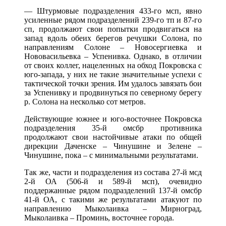
— Штурмовые подразделения 433-го мсп, явно
усиленные рядом подразделений 239-го тп и 87-го
сп, продолжают свои попытки продвигаться на
запад вдоль обеих берегов речушки Солона, по
направлениям Солоне – Новосергиевка и
Нововасильевка – Успенивка. Однако, в отличии
от своих коллег, нацеленных на обход Покровска с
юго-запада, у них не такие значительные успехи с
тактической точки зрения. Им удалось завязать бои
за Успенивку и продвинуться по северному берегу
р. Солона на несколько сот метров.
Действующие южнее и юго-восточнее Покровска
подразделения 35-й омсбр противника
продолжают свои настойчивые атаки по общей
дирекции Даченске – Чинушине и Зелене –
Чинушине, пока – с минимальными результатами.
Так же, части и подразделения из состава 27-й мсд
2-й ОА (506-й и 589-й мсп), очевидно
поддержанные рядом подразделений 137-й омсбр
41-й ОА, с такими же результатами атакуют по
направлению Мыколаивка – Мирноград,
Мыколаивка – Проминь, восточнее города.