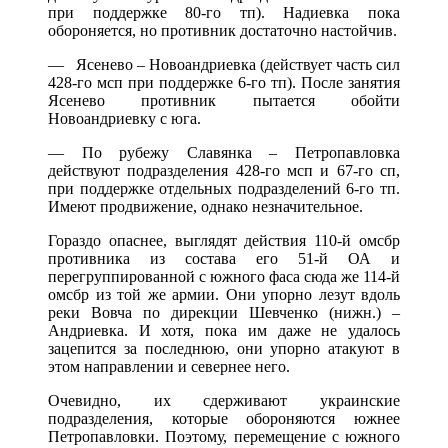
при поддержке 80-го тп). Надиевка пока
обороняется, но противник достаточно настойчив.
— Ясенево – Новоандриевка (действует часть сил
428-го мсп при поддержке 6-го тп). После занятия
Ясенево противник пытается обойти
Новоандриевку с юга.
— По рубежу Славянка – Петропавловка
действуют подразделения 428-го мсп и 67-го сп,
при поддержке отдельных подразделений 6-го тп.
Имеют продвижение, однако незначительное.
Гораздо опаснее, выглядят действия 110-й омсбр
противника из состава его 51-й ОА и
перегруппированной с южного фаса сюда же 114-й
омсбр из той же армии. Они упорно лезут вдоль
реки Вовча по дирекции Шевченко (нижн.) –
Андриевка. И хотя, пока им даже не удалось
зацепится за последнюю, они упорно атакуют в
этом направлении и севернее него.
Очевидно, их сдерживают украинские
подразделения, которые обороняются южнее
Петропавловки. Поэтому, перемещение с южного