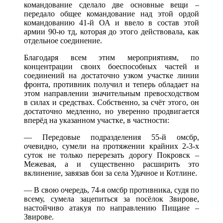
командование сделало две основные вещи –
передало общее командование над этой ордой
командованию 41-й ОА и ввело в состав этой
армии 90-ю тд, которая до этого действовала, как
отдельное соединение.
Благодаря всем этим мероприятиям, по
концентрации своих боеспособных частей и
соединений на достаточно узком участке линии
фронта, противник получил и теперь обладает на
этом направлении значительным превосходством
в силах и средствах. Собственно, за счёт этого, он
достаточно медленно, но уверенно продвигается
вперёд на указанном участке, в частности:
— Передовые подразделения 55-й омсбр,
очевидно, сумели на протяжении крайних 2-3-х
суток не только перерезать дорогу Покровск –
Межевая, а и существенно расширить это
вклинение, завязав бои за села Удачное и Котлине.
— В свою очередь, 74-я омсбр противника, судя по
всему, сумела зацепиться за посёлок Звирове,
настойчиво атакуя по направлению Пищане –
Звирове.