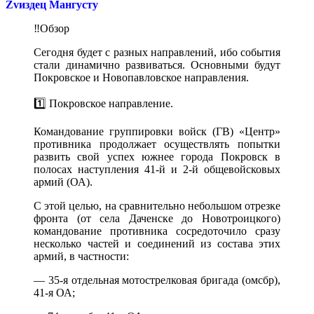
Zvиздец Мангусту
‼️Обзор
Сегодня будет с разных направлений, ибо события
стали динамично развиваться. Основными будут
Покровское и Новопавловское направления.
1️⃣ Покровское направление.
Командование группировки войск (ГВ) «Центр»
противника продолжает осуществлять попытки
развить свой успех южнее города Покровск в
полосах наступления 41-й и 2-й общевойсковых
армий (ОА).
С этой целью, на сравнительно небольшом отрезке
фронта (от села Даченске до Новотроицкого)
командование противника сосредоточило сразу
несколько частей и соединений из состава этих
армий, в частности:
— 35-я отдельная мотострелковая бригада (омсбр),
41-я ОА;