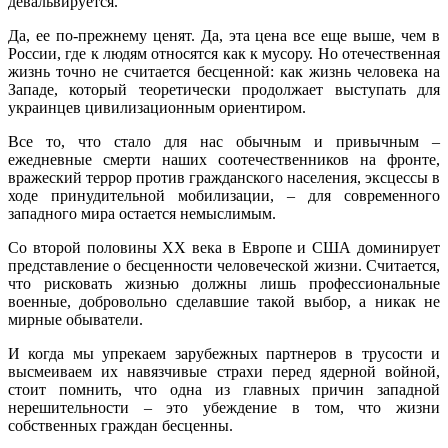
девальвируется.
Да, ее по-прежнему ценят. Да, эта цена все еще выше, чем в
России, где к людям относятся как к мусору. Но отечественная
жизнь точно не считается бесценной: как жизнь человека на
Западе, который теоретически продолжает выступать для
украинцев цивилизационным ориентиром.
Все то, что стало для нас обычным и привычным –
ежедневные смерти наших соотечественников на фронте,
вражеский террор против гражданского населения, эксцессы в
ходе принудительной мобилизации, – для современного
западного мира остается немыслимым.
Со второй половины ХХ века в Европе и США доминирует
представление о бесценности человеческой жизни. Считается,
что рисковать жизнью должны лишь профессиональные
военные, добровольно сделавшие такой выбор, а никак не
мирные обыватели.
И когда мы упрекаем зарубежных партнеров в трусости и
высмеиваем их навязчивые страхи перед ядерной войной,
стоит помнить, что одна из главных причин западной
нерешительности – это убеждение в том, что жизни
собственных граждан бесценны.