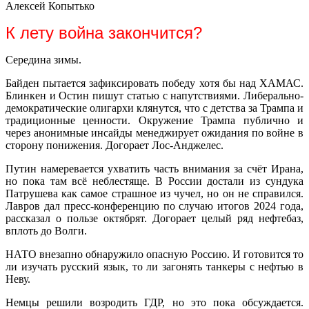
Алексей Копытько
К лету война закончится?
Середина зимы.
Байден пытается зафиксировать победу хотя бы над ХАМАС.
Блинкен и Остин пишут статью с напутствиями. Либерально-
демократические олигархи клянутся, что с детства за Трампа и
традиционные ценности. Окружение Трампа публично и
через анонимные инсайды менеджирует ожидания по войне в
сторону понижения. Догорает Лос-Анджелес.
Путин намеревается ухватить часть внимания за счёт Ирана,
но пока там всё неблестяще. В России достали из сундука
Патрушева как самое страшное из чучел, но он не справился.
Лавров дал пресс-конференцию по случаю итогов 2024 года,
рассказал о пользе октябрят. Догорает целый ряд нефтебаз,
вплоть до Волги.
НАТО внезапно обнаружило опасную Россию. И готовится то
ли изучать русский язык, то ли загонять танкеры с нефтью в
Неву.
Немцы решили возродить ГДР, но это пока обсуждается.