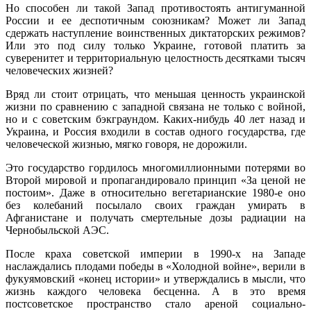
Но способен ли такой Запад противостоять антигуманной
России и ее деспотичным союзникам? Может ли Запад
сдержать наступление воинственных диктаторских режимов?
Или это под силу только Украине, готовой платить за
суверенитет и территориальную целостность десятками тысяч
человеческих жизней?
Вряд ли стоит отрицать, что меньшая ценность украинской
жизни по сравнению с западной связана не только с войной,
но и с советским бэкграундом. Каких-нибудь 40 лет назад и
Украина, и Россия входили в состав одного государства, где
человеческой жизнью, мягко говоря, не дорожили.
Это государство гордилось многомиллионными потерями во
Второй мировой и пропагандировало принцип «За ценой не
постоим». Даже в относительно вегетарианские 1980-е оно
без колебаний посылало своих граждан умирать в
Афганистане и получать смертельные дозы радиации на
Чернобыльской АЭС.
После краха советской империи в 1990-х на Западе
наслаждались плодами победы в «Холодной войне», верили в
фукуямовский «конец истории» и утверждались в мысли, что
жизнь каждого человека бесценна. А в это время
постсоветское пространство стало ареной социально-