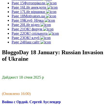
Page 15
Фотопріколи
Page 16
Life анекдоти
Page 17
Life віршики
Page 18
Motivators.ua
Page 19
Клуб_Нічка
Page 20
Life відео
Page 21
ОК! форум
Page 22
ОК! спільнота
Page 23
ОК! клуб
Page 24
Наш сайт
BloggoDay 18 January: Russian Invasion
of Ukraine
Дайджест 18 січня 2025 р
(Оновлено 16:00)
Война с Ордой. Сергей Ауслендер