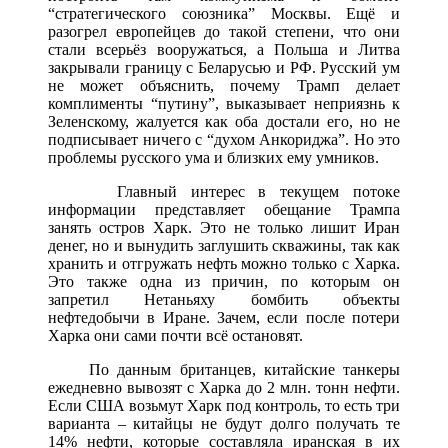
“стратегического союзника” Москвы. Ещё и
разогрел европейцев до такой степени, что они
стали всерьёз вооружаться, а Польша и Литва
закрывали границу с Беларусью и РФ. Русский ум
не может объяснить, почему Трамп делает
комплименты “путину”, выказывает неприязнь к
Зеленскому, жалуется как оба достали его, но не
подписывает ничего с “духом Анкориджа”. Но это
проблемы русского ума и близких ему умников.
Главный интерес в текущем потоке
информации представляет обещание Трампа
занять остров Харк. Это не только лишит Иран
денег, но и вынудить заглушить скважины, так как
хранить и отгружать нефть можно только с Харка.
Это также одна из причин, по которым он
запретил Нетаньяху бомбить объекты
нефтедобычи в Иране. Зачем, если после потери
Харка они сами почти всё остановят.
По данным британцев, китайские танкеры
ежедневно вывозят с Харка до 2 млн. тонн нефти.
Если США возьмут Харк под контроль, то есть три
варианта – китайцы не будут долго получать те
14% нефти, которые составляла иранская в их