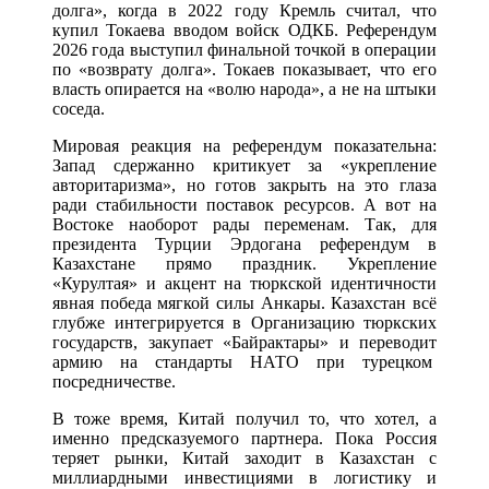
долга», когда в 2022 году Кремль считал, что
купил Токаева вводом войск ОДКБ. Референдум
2026 года выступил финальной точкой в операции
по «возврату долга». Токаев показывает, что его
власть опирается на «волю народа», а не на штыки
соседа.
Мировая реакция на референдум показательна:
Запад сдержанно критикует за «укрепление
авторитаризма», но готов закрыть на это глаза
ради стабильности поставок ресурсов. А вот на
Востоке наоборот рады переменам. Так, для
президента Турции Эрдогана референдум в
Казахстане прямо праздник. Укрепление
«Курултая» и акцент на тюркской идентичности
явная победа мягкой силы Анкары. Казахстан всё
глубже интегрируется в Организацию тюркских
государств, закупает «Байрактары» и переводит
армию на стандарты НАТО при турецком
посредничестве.
В тоже время, Китай получил то, что хотел, а
именно предсказуемого партнера. Пока Россия
теряет рынки, Китай заходит в Казахстан с
миллиардными инвестициями в логистику и