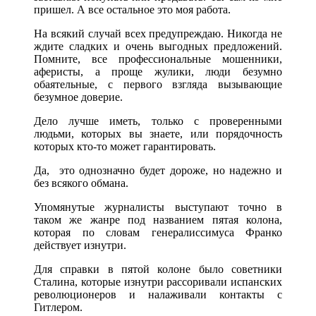
пришел. А все остальное это моя работа.
На всякий случай всех предупреждаю. Никогда не
ждите сладких и очень выгодных предложений.
Помните, все профессиональные мошенники,
аферисты, а проще жулики, люди безумно
обаятельные, с первого взгляда вызывающие
безумное доверие.
Дело лучше иметь, только с проверенными
людьми, которых вы знаете, или порядочность
которых кто-то может гарантировать.
Да, это однозначно будет дороже, но надежно и
без всякого обмана.
Упомянутые журналисты выступают точно в
таком же жанре под названием пятая колона,
которая по словам генералиссимуса Франко
действует изнутри.
Для справки в пятой колоне было советники
Сталина, которые изнутри рассоривали испанских
революционеров и налаживали контакты с
Гитлером.