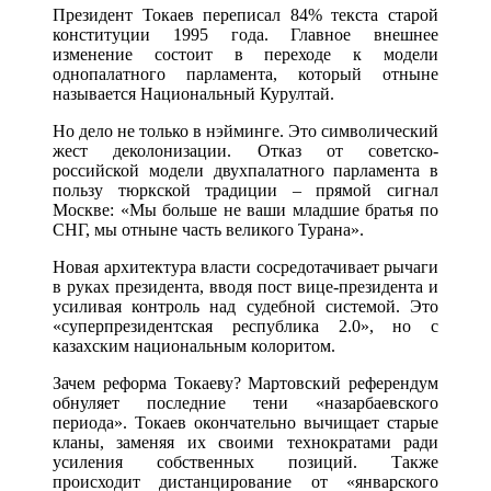
Президент Токаев переписал 84% текста старой
конституции 1995 года. Главное внешнее
изменение состоит в переходе к модели
однопалатного парламента, который отныне
называется Национальный Курултай.
Но дело не только в нэйминге. Это символический
жест деколонизации. Отказ от советско-
российской модели двухпалатного парламента в
пользу тюркской традиции – прямой сигнал
Москве: «Мы больше не ваши младшие братья по
СНГ, мы отныне часть великого Турана».
Новая архитектура власти сосредотачивает рычаги
в руках президента, вводя пост вице-президента и
усиливая контроль над судебной системой. Это
«суперпрезидентская республика 2.0», но с
казахским национальным колоритом.
Зачем реформа Токаеву? Мартовский референдум
обнуляет последние тени «назарбаевского
периода». Токаев окончательно вычищает старые
кланы, заменяя их своими технократами ради
усиления собственных позиций. Также
происходит дистанцирование от «январского