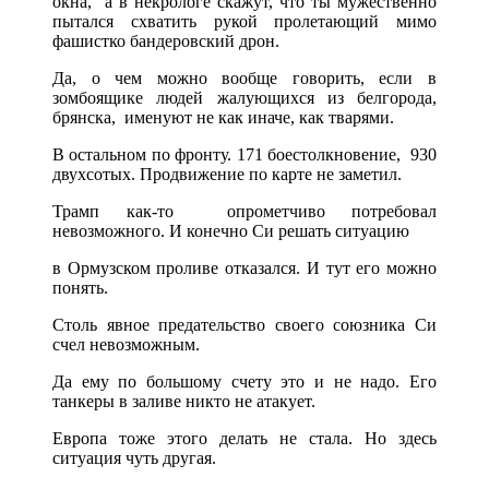
окна, а в некрологе скажут, что ты мужественно
пытался схватить рукой пролетающий мимо
фашистко бандеровский дрон.
Да, о чем можно вообще говорить, если в
зомбоящике людей жалующихся из белгорода,
брянска, именуют не как иначе, как тварями.
В остальном по фронту. 171 боестолкновение, 930
двухсотых. Продвижение по карте не заметил.
Трамп как-то опрометчиво потребовал
невозможного. И конечно Си решать ситуацию
в Ормузском проливе отказался. И тут его можно
понять.
Столь явное предательство своего союзника Си
счел невозможным.
Да ему по большому счету это и не надо. Его
танкеры в заливе никто не атакует.
Европа тоже этого делать не стала. Но здесь
ситуация чуть другая.