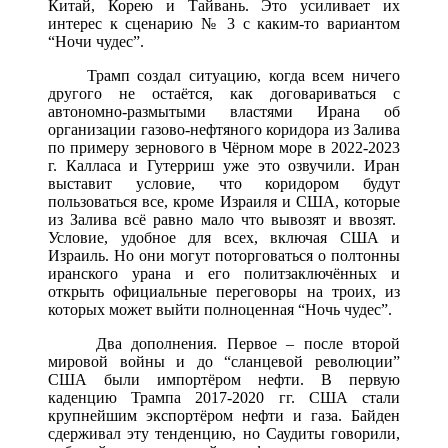
Китай, Корею и Тайвань. Это усиливает их
интерес к сценарию № 3 с каким-то вариантом
“Ночи чудес”.
Трамп создал ситуацию, когда всем ничего
другого не остаётся, как договариваться с
автономно-размытыми властями Ирана об
организации газово-нефтяного коридора из Залива
по примеру зернового в Чёрном море в 2022-2023
г. Калласа и Гутерриш уже это озвучили. Иран
выставит условие, что коридором будут
пользоваться все, кроме Израиля и США, которые
из Залива всё равно мало что вывозят и ввозят.
Условие, удобное для всех, включая США и
Израиль. Но они могут поторговаться о полтонны
иранского урана и его политзаключённых и
открыть официальные переговоры на троих, из
которых может выйти полноценная “Ночь чудес”.
Два дополнения. Первое – после второй
мировой войны и до “сланцевой революции”
США были импортёром нефти. В первую
каденцию Трампа 2017-2020 гг. США стали
крупнейшим экспортёром нефти и газа. Байден
сдерживал эту тенденцию, но Саудиты говорили,