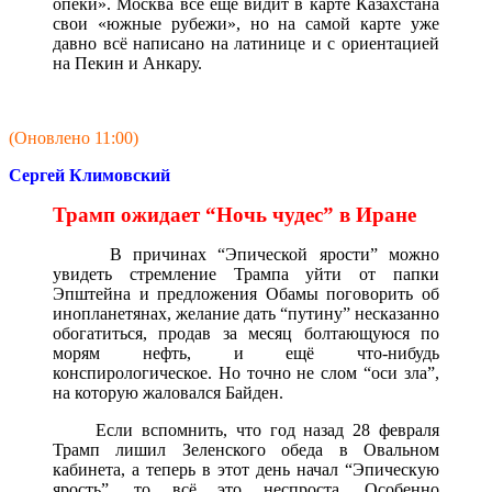
опеки». Москва всё еще видит в карте Казахстана
свои «южные рубежи», но на самой карте уже
давно всё написано на латинице и с ориентацией
на Пекин и Анкару.
(Оновлено 11:00)
Сергей Климовский
Трамп ожидает “Ночь чудес” в Иране
В причинах “Эпической ярости” можно
увидеть стремление Трампа уйти от папки
Эпштейна и предложения Обамы поговорить об
инопланетянах, желание дать “путину” несказанно
обогатиться, продав за месяц болтающуюся по
морям нефть, и ещё что-нибудь
конспирологическое. Но точно не слом “оси зла”,
на которую жаловался Байден.
Если вспомнить, что год назад 28 февраля
Трамп лишил Зеленского обеда в Овальном
кабинета, а теперь в этот день начал “Эпическую
ярость”, то всё это неспроста. Особенно