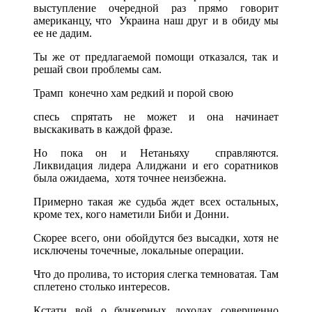
выступление очередной раз прямо говорит
американцу, что Украина наш друг и в обиду мы
ее не дадим.
Ты же от предлагаемой помощи отказался, так и
решай свои проблемы сам.
Трамп конечно хам редкий и порой свою
спесь спрятать не может и она начинает
выскакивать в каждой фразе.
Но пока он и Нетаньяху справляются.
Ликвидация лидера Алиджани и его соратников
была ожидаема, хотя точнее неизбежна.
Примерно такая же судьба ждет всех остальных,
кроме тех, кого наметили Биби и Донни.
Скорее всего, они обойдутся без высадки, хотя не
исключены точечные, локальные операции.
Что до пролива, то история слегка темноватая. Там
сплетено столько интересов.
Кстати вой о бункерных доходах совершенно