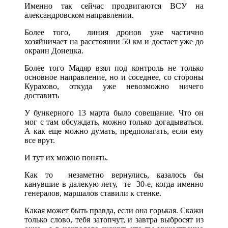
Именно так сейчас продвигаются ВСУ на
александровском направлении.
Более того, линия дронов уже частично
хозяйничает на расстоянии 50 км и достает уже до
окраин Донецка.
Более того Мадяр взял под контроль не только
основное направление, но и соседнее, со стороны
Курахово, откуда уже невозможно ничего
доставить
У бункерного 13 марта было совещание. Что он
мог с там обсуждать, можно только догадываться.
А как еще можно думать, предполагать, если ему
все врут.
И тут их можно понять.
Как то незаметно вернулись, казалось бы
канувшие в далекую лету, те 30-е, когда именно
генералов, маршалов ставили к стенке.
Какая может быть правда, если она горькая. Скажи
только слово, тебя затопчут, и завтра выбросят из