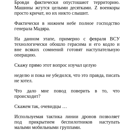
Бровди фактически опустошают территорию.
Машины жгутся целыми десятками. Z военкоры
просто кричат, но их никто слышит.
Фактически в нижнем небе полное господство
генерала Мадяра.
На данном этапе, примерно с февраля ВСУ
технологически обошло герасима и его кодло и
вне всяких сомнений готовят наступательную
операцию.
Скажу прямо этот вопрос изучал целую
неделю и пока не убедился, что это правда, писать
не хотел.
Что дало мне повод поверить в то, что
происходит?
Скажем так, очевидцы …
Используемая тактика линии дронов позволяет
под прикрытием беспилотников наступать
малыми мобильными группами.