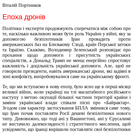
Віталій Портников
Епоха дронів
Політики і експерти продовжують сперечатися між собою про
те, наскільки важливою може бути роль України у війні, яку за
допомогою безпілотників Іран провадить проти
американських баз на Близькому Сході, країн Перської затоки
та Ізраїлю. Скажімо, Володимир Зеленський розповідає про
прохання щодо допомоги і присутність українських
спеціалістів, а Дональд Трамп не менш енергійно спростовує
важливість і доцільність української допомоги. Але, щоб не
говорили президенти, навіть американські дрони, які задіяні в
зоні конфлікту, випробовувалися саме на українському фронті.
Те, що ми вступаємо в нову епоху, було ясно ще в перші місяці
великої війни, коли українці на тлі масштабного російського
наступу з метою окупації більшої частини території країни і
заміни української влади співали пісні про «Байрактар».
Згодом сам характер застосування БПЛА змінився саме тому,
що Іран почав поставляти Росії дешеві безпілотники нового
типу. Дивовижно, що тоді ані у Вашингтоні, ані у Єрусалимі
не вистачило далекоглядності і стратегічного мислення, щоб
усвідомити, що іранці вирішили поставляти свої безпілотники