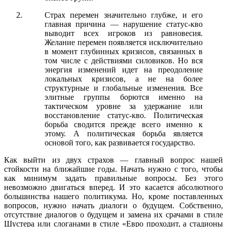
Страх перемен значительно глубже, и его
главная причина — нарушение статус-кво
выводит всех игроков из равновесия.
Желание перемен появляется исключительно
в момент глубинных кризисов, связанных в
том числе с действиями силовиков. Но вся
энергия изменений идет на преодоление
локальных кризисов, а не на более
структурные и глобальные изменения. Все
элитные группы борются именно на
тактическом уровне за удержание или
восстановление статус-кво. Политическая
борьба сводится прежде всего именно к
этому. А политическая борьба является
основой того, как развивается государство.
Как выйти из двух страхов — главный вопрос нашей
стойкости на ближайшие годы. Начать нужно с того, чтобы
как минимум задать правильные вопросы. Без этого
невозможно двигаться вперед. И это касается абсолютного
большинства нашего политикума. Но, кроме поставленных
вопросов, нужно начать диалоги о будущем. Собственно,
отсутствие диалогов о будущем и замена их срачами в стиле
Шустера или слоганами в стиле «Евро проходит, а стадионы