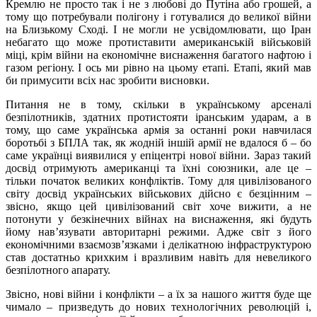
Кремлю не просто так і не з любові до Путіна або грошей, а
тому що потребували полігону і готувалися до великої війни
на Близькому Сході. І не могли не усвідомлювати, що Іран
небагато що може протиставити американській військовій
міці, крім війни на економічне виснаження багатого нафтою і
газом регіону. І ось ми рівно на цьому етапі. Етапі, який мав
би примусити всіх нас зробити висновки.
Питання не в тому, скільки в українському арсеналі
безпілотників, здатних протистояти іранським ударам, а в
тому, що саме українська армія за останні роки навчилася
боротьбі з БПЛА так, як жодній іншій армії не вдалося б – бо
саме українці виявилися у епіцентрі нової війни. Зараз такий
досвід отримують американці та їхні союзники, але це –
тільки початок великих конфліктів. Тому для цивілізованого
світу досвід українських військових дійсно є безцінним –
звісно, якщо цей цивілізований світ хоче вижити, а не
потонути у безкінечних війнах на виснаження, які будуть
йому навʼязувати авторитарні режими. Адже світ з його
економічними взаємозвʼязками і делікатною інфраструктурою
став достатньо крихким і вразливим навіть для невеликого
безпілотного апарату.
Звісно, нові війни і конфлікти – а їх за нашого життя буде ще
чимало – призведуть до нових технологічних революцій і,