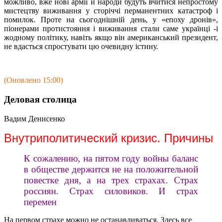
можливо, вже нові армії й народи будуть вчитися непростому
мистецтву виживання у сторіччі перманентних катастроф і
помилок. Проте на сьогоднішній день, у «епоху дронів»,
піонерами протистояння і виживання стали саме українці -і
жодному політику, навіть якщо він американський президент,
не вдасться спростувати цю очевидну істину.
(Оновлено 15:00)
Деловая столица
Вадим Денисенко
Внутриполитический кризис. Причины
К сожалению, на пятом году войны баланс
в обществе держится не на положительной
повестке дня, а на трех страхах. Страх
россиян. Страх силовиков. И страх
перемен
На первом страхе можно не останавливаться. Здесь все