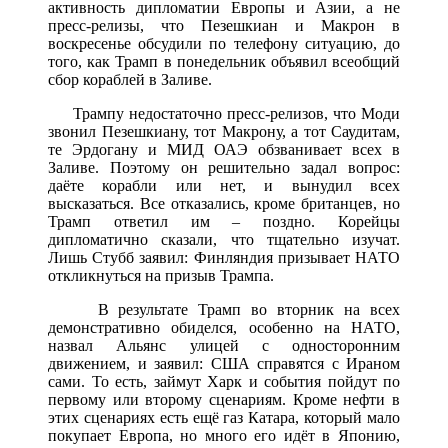
активность дипломатии Европы и Азии, а не
пресс-релизы, что Пезешкиан и Макрон в
воскресенье обсудили по телефону ситуацию, до
того, как Трамп в понедельник объявил всеобщий
сбор кораблей в Заливе.
Трампу недостаточно пресс-релизов, что Моди
звонил Пезешкиану, тот Макрону, а тот Саудитам,
те Эрдогану и МИД ОАЭ обзванивает всех в
Заливе. Поэтому он решительно задал вопрос:
даёте корабли или нет, и вынудил всех
высказаться. Все отказались, кроме британцев, но
Трамп ответил им – поздно. Корейцы
дипломатично сказали, что тщательно изучат.
Лишь Стубб заявил: Финляндия призывает НАТО
откликнуться на призыв Трампа.
В результате Трамп во вторник на всех
демонстративно обиделся, особенно на НАТО,
назвал Альянс улицей с односторонним
движением, и заявил: США справятся с Ираном
сами. То есть, займут Харк и события пойдут по
первому или второму сценариям. Кроме нефти в
этих сценариях есть ещё газ Катара, который мало
покупает Европа, но много его идёт в Японию,