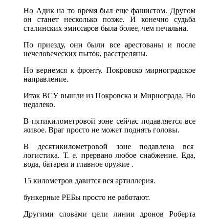
Но Адик на то время был еще фашистом. Другом
он станет несколько позже. И конечно судьба
сталинских эмиссаров была более, чем печальна.
По приезду, они были все арестованы и после
нечеловеческих пыток, расстреляны.
Но вернемся к фронту. Покровско мирноградское
направление.
Итак ВСУ вышли из Покровска и Мирнограда. Но
недалеко.
В пятикилометровой зоне сейчас подавляется все
живое. Враг просто не может поднять головы.
В десятикилометровой зоне подавлена вся
логистика. Т. е. прервано любое снабжение. Еда,
вода, батареи и главное оружие .
15 километров давится вся артиллерия.
бункерные РЕБы просто не работают.
Другими словами цели линии дронов Роберта