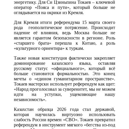
энергетику. Для Си Цзиньпина Токаев – ключевой
оператор «Пояса и пути», который больше не
оглядывается на окрики из Кремля.
Для Кремля итоги референдума 15 марта своего
рода геополитическое потрясение. Происходит
падение её влияния, ведь Москва больше не
является гарантом безопасности в регионе. Роль
«старшего брата» перешла к Китаю, а роль
«культурного ориентира» к туркам.
Также новая конституция фактически закрепляет
доминирование казахского языка, оставляя
русскому статус «официального», который всё
больше становится формальностью. Это конец
мечты о «едином гуманитарном пространстве».
Токаев мастерски использует референдум как щит:
«Народ проголосовал за суверенитет, мы не можем
идти на уступки, ущемляющие нашу
независимость».
Казахстан образца 2026 года стал державой,
которая научилась виртуозно использовать
слабость России времен «СВО». Токаев превратил
референдум в инструмент мягкого «бегства из-под