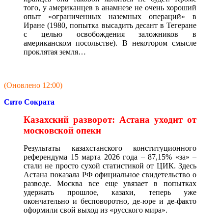
того, у американцев в анамнезе не очень хороший
опыт «ограниченных наземных операций» в
Иране (1980, попытка высадить десант в Тегеране
с целью освобождения заложников в
американском посольстве). В некотором смысле
проклятая земля…
(Оновлено 12:00)
Сито Сократа
Казахский разворот: Астана уходит от
московской опеки
Результаты казахстанского конституционного
референдума 15 марта 2026 года – 87,15% «за» –
стали не просто сухой статистикой от ЦИК. Здесь
Астана показала РФ официальное свидетельство о
разводе. Москва все еще увязает в попытках
удержать прошлое, казахи, теперь уже
окончательно и бесповоротно, де-юре и де-факто
оформили свой выход из «русского мира».