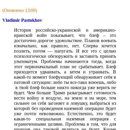
(Оновлено 13:00)
Vladimir Pastukhov
История российско-украинской и американо-
иранской войн показывает, что блеф – это
достаточно дорогое удовольствие. Планов воевать
изначально, как правило, нет. Сперва хочется
позлить, потом — напугать. И все это с целью
психологически обезоружить и заставить принять
ультиматум. Проблемы начинаются тогда, когда
этот первоначальный план не срабатывает. Блеф
приходится удваивать, а затем и утраивать. В
какой-то момент блефующий обнаруживает себя в
патовой ситуации: либо ты все-таки воюешь, либо
в твой блеф больше никто никогда уже верить не
будет. Чем больше Трамп разыгрывает готовность
вести войну в воздухе, на земле и на море, тем
сильнее он себя загоняет в ловушку, выбраться из
которой без проведения наземной операции будет
уже почти невозможно. Естественно, это будет
какая-то специальная наземная операция с
ограниченными целями. Проблема в том, что для
иранцев она таковой являться не будет. Кроме