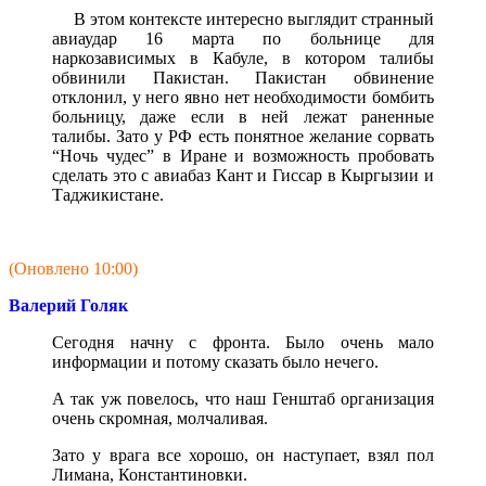
В этом контексте интересно выглядит странный
авиаудар 16 марта по больнице для
наркозависимых в Кабуле, в котором талибы
обвинили Пакистан. Пакистан обвинение
отклонил, у него явно нет необходимости бомбить
больницу, даже если в ней лежат раненные
талибы. Зато у РФ есть понятное желание сорвать
“Ночь чудес” в Иране и возможность пробовать
сделать это с авиабаз Кант и Гиссар в Кыргызии и
Таджикистане.
(Оновлено 10:00)
Валерий Голяк
Сегодня начну с фронта. Было очень мало
информации и потому сказать было нечего.
А так уж повелось, что наш Генштаб организация
очень скромная, молчаливая.
Зато у врага все хорошо, он наступает, взял пол
Лимана, Константиновки.