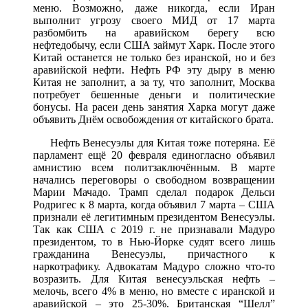
меню. Возможно, даже никогда, если Иран
выполнит угрозу своего МИД от 17 марта
разбомбить на аравийском берегу всю
нефтедобычу, если США займут Харк. После этого
Китай останется не только без иранской, но и без
аравийской нефти. Нефть РФ эту дыру в меню
Китая не заполнит, а за ту, что заполнит, Москва
потребует бешенные деньги и политические
бонусы. На расеи день занятия Харка могут даже
объявить Днём освобождения от китайского брата.
Нефть Венесуэлы для Китая тоже потеряна. Её
парламент ещё 20 февраля единогласно объявил
амнистию всем политзаключённым. В марте
начались переговоры о свободном возвращении
Марии Мачадо. Трамп сделал подарок Дельси
Родригес к 8 марта, когда объявил 7 марта – США
признали её легитимным президентом Венесуэлы.
Так как США с 2019 г. не признавали Мадуро
президентом, то в Нью-Йорке судят всего лишь
гражданина Венесуэлы, причастного к
наркотрафику. Адвокатам Мадуро сложно что-то
возразить. Для Китая венесуэльская нефть –
мелочь, всего 4% в меню, но вместе с иранской и
аравийской – это 25-30%. Британская “Шелл”