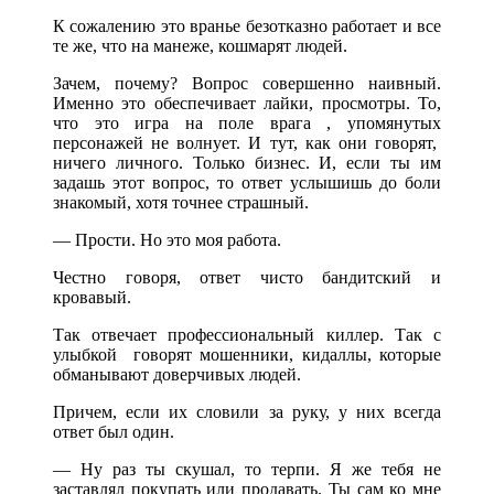
К сожалению это вранье безотказно работает и все
те же, что на манеже, кошмарят людей.
Зачем, почему? Вопрос совершенно наивный.
Именно это обеспечивает лайки, просмотры. То,
что это игра на поле врага , упомянутых
персонажей не волнует. И тут, как они говорят,
ничего личного. Только бизнес. И, если ты им
задашь этот вопрос, то ответ услышишь до боли
знакомый, хотя точнее страшный.
— Прости. Но это моя работа.
Честно говоря, ответ чисто бандитский и
кровавый.
Так отвечает профессиональный киллер. Так с
улыбкой говорят мошенники, кидаллы, которые
обманывают доверчивых людей.
Причем, если их словили за руку, у них всегда
ответ был один.
— Ну раз ты скушал, то терпи. Я же тебя не
заставлял покупать или продавать. Ты сам ко мне