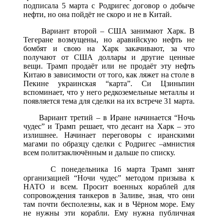
подписала 5 марта с Родригес договор о добыче
нефти, но она пойдёт не скоро и не в Китай.
Вариант второй – США занимают Харк. В
Тегеране возмущены, но аравийскую нефть не
бомбят и свою на Харк закачивают, за что
получают от США доллары и другие ценные
вещи. Трамп продаёт или не продаёт эту нефть
Китаю в зависимости от того, как ляжет на столе в
Пекине украинская “карта”. Си Цзиньпин
вспоминает, что у него редкоземельные металлы и
появляется тема для сделки на их встрече 31 марта.
Вариант третий – в Иране начинается “Ночь
чудес” и Трамп решает, что десант на Харк – это
излишнее. Начинает переговоры с иранскими
магами по образцу сделки с Родригес –амнистия
всем политзаключённым и дальше по списку.
С понедельника 16 марта Трамп занят
организацией “Ночи чудес” методом призыва к
НАТО и всем. Просит военных кораблей для
сопровождения танкеров в Заливе, зная, что они
там почти бесполезны, как и в Чёрном море. Ему
не нужны эти корабли. Ему нужна публичная