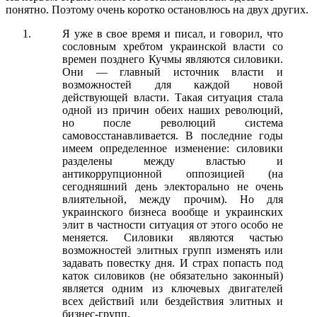
понятно. Поэтому очень коротко остановлюсь на двух других.
Я уже в свое время и писал, и говорил, что
сословным хребтом украинской власти со
времен позднего Кучмы являются силовики.
Они — главный источник власти и
возможностей для каждой новой
действующей власти. Такая ситуация стала
одной из причин обеих наших революций,
но после революций система
самовосстанавливается. В последние годы
имеем определенное изменение: силовики
разделены между властью и
антикоррупционной оппозицией (на
сегодняшний день электорально не очень
влиятельной, между прочим). Но для
украинского бизнеса вообще и украинских
элит в частности ситуация от этого особо не
меняется. Силовики являются частью
возможностей элитных групп изменять или
задавать повестку дня. И страх попасть под
каток силовиков (не обязательно законный)
является одним из ключевых двигателей
всех действий или бездействия элитных и
бизнес-групп.