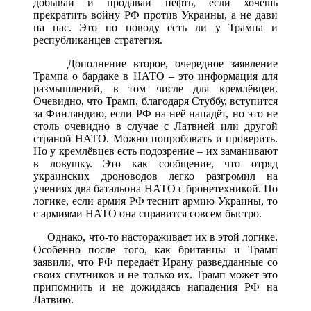
добывай и продавай нефть, если хочешь
прекратить войну РФ против Украины, а не дави
на нас. Это по поводу есть ли у Трампа и
республиканцев стратегия.
Дополнение второе, очередное заявление
Трампа о бардаке в НАТО – это информация для
размышлений, в том числе для кремлёвцев.
Очевидно, что Трамп, благодаря Стуббу, вступится
за Финляндию, если РФ на неё нападёт, но это не
столь очевидно в случае с Латвией или другой
страной НАТО. Можно попробовать и проверить.
Но у кремлёвцев есть подозрение – их заманивают
в ловушку. Это как сообщение, что отряд
украинских дроноводов легко разгромил на
учениях два батальона НАТО с бронетехникой. По
логике, если армия РФ теснит армию Украины, то
с армиями НАТО она справится совсем быстро.
Однако, что-то настораживает их в этой логике.
Особенно после того, как британцы и Трамп
заявили, что РФ передаёт Ирану разведданные со
своих спутников и не только их. Трамп может это
припомнить и не дожидаясь нападения РФ на
Латвию.