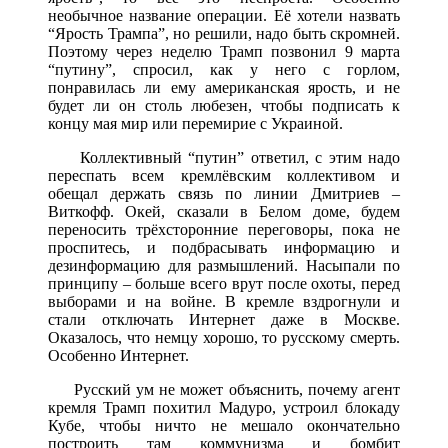
необычное название операции. Её хотели назвать
“Ярость Трампа”, но решили, надо быть скромней.
Поэтому через неделю Трамп позвонил 9 марта
“путину”, спросил, как у него с горлом,
понравилась ли ему американская ярость, и не
будет ли он столь любезен, чтобы подписать к
концу мая мир или перемирие с Украиной.
Коллективный “путин” ответил, с этим надо
переспать всем кремлёвским коллективом и
обещал держать связь по линии Дмитриев –
Виткофф. Окей, сказали в Белом доме, будем
переносить трёхсторонние переговоры, пока не
проспитесь, и подбрасывать информацию и
дезинформацию для размышлений. Насыпали по
принципу – больше всего врут после охоты, перед
выборами и на войне. В кремле вздрогнули и
стали отключать Интернет даже в Москве.
Оказалось, что немцу хорошо, то русскому смерть.
Особенно Интернет.
Русский ум не может объяснить, почему агент
кремля Трамп похитил Мадуро, устроил блокаду
Кубе, чтобы ничто не мешало окончательно
построить там коммунизма и бомбит