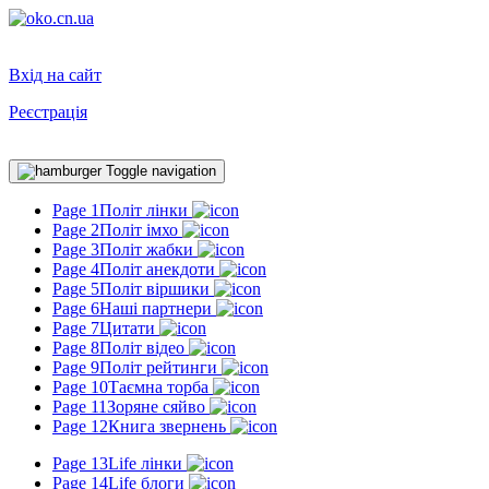
Вхід на сайт
Реєстрація
Toggle navigation
Page 1
Політ лінки
Page 2
Політ імхо
Page 3
Політ жабки
Page 4
Політ анекдоти
Page 5
Політ віршики
Page 6
Наші партнери
Page 7
Цитати
Page 8
Політ відео
Page 9
Політ рейтинги
Page 10
Таємна торба
Page 11
Зоряне сяйво
Page 12
Книга звернень
Page 13
Life лінки
Page 14
Life блоги