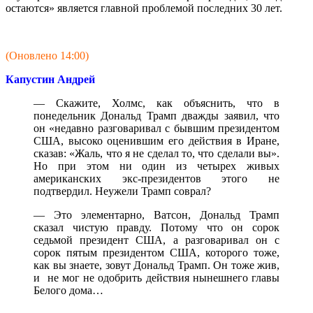
остаются» является главной проблемой последних 30 лет.
(Оновлено 14:00)
Капустин Андрей
— Скажите, Холмс, как объяснить, что в
понедельник Дональд Трамп дважды заявил, что
он «недавно разговаривал с бывшим президентом
США, высоко оценившим его действия в Иране,
сказав: «Жаль, что я не сделал то, что сделали вы».
Но при этом ни один из четырех живых
американских экс-президентов этого не
подтвердил. Неужели Трамп соврал?
— Это элементарно, Ватсон, Дональд Трамп
сказал чистую правду. Потому что он сорок
седьмой президент США, а разговаривал он с
сорок пятым президентом США, которого тоже,
как вы знаете, зовут Дональд Трамп. Он тоже жив,
и не мог не одобрить действия нынешнего главы
Белого дома…