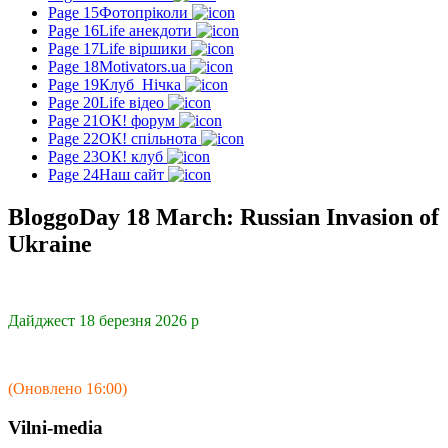
Page 15
Фотопріколи
Page 16
Life анекдоти
Page 17
Life віршики
Page 18
Motivators.ua
Page 19
Клуб_Нічка
Page 20
Life відео
Page 21
ОК! форум
Page 22
ОК! спільнота
Page 23
ОК! клуб
Page 24
Наш сайт
BloggoDay 18 March: Russian Invasion of
Ukraine
Дайджест 18 березня 2026 р
(Оновлено 16:00)
Vilni-media