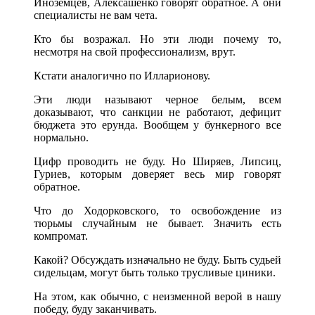
Иноземцев, Алексашенко говорят обратное. А они
специалисты не вам чета.
Кто бы возражал. Но эти люди почему то,
несмотря на свой профессионализм, врут.
Кстати аналогично по Илларионову.
Эти люди называют черное белым, всем
доказывают, что санкции не работают, дефицит
бюджета это ерунда. Вообщем у бункерного все
нормально.
Цифр проводить не буду. Но Ширяев, Липсиц,
Гуриев, которым доверяет весь мир говорят
обратное.
Что до Ходорковского, то освобождение из
тюрьмы случайным не бывает. Значить есть
компромат.
Какой? Обсуждать изначально не буду. Быть судьей
сидельцам, могут быть только трусливые циники.
На этом, как обычно, с неизменной верой в нашу
победу, буду заканчивать.