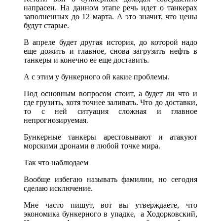
напрасен. На данном этапе речь идет о танкерах
заполненных до 12 марта. А это значит, что цены
будут старые.
В апреле будет другая история, до которой надо
еще дожить и главное, снова загрузить нефть в
танкеры и конечно ее еще доставить.
А с этим у бункерного ой какие проблемы.
Под основным вопросом стоит, а будет ли что и
где грузить, хотя точнее заливать. Что до доставки,
то с ней ситуация сложная и главное
непрогнозируемая.
Бункерные танкеры арестовывают и атакуют
морскими дронами в любой точке мира.
Так что наблюдаем
Вообще избегаю называть фамилии, но сегодня
сделаю исключение.
Мне часто пишут, вот вы утверждаете, что
экономика бункерного в упадке, а Ходорковский,