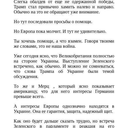
Слегка обалдев от еще не одержанной победы,
Трамп стал привычно хамить налево и направо.
Обычно на это не обращают уже внимание.
Но тут последовали просьбы о помощи.
Но Европа пока молчит. И тут не удивительно.
Ты хочешь помощи, а что взамен. Говоря твоими
же словами, это не наша война.
Уже сегодня ясно, что Великобритания полностью
на стороне Украины. Выступление Зеленского
встречено, как обычно. И можно не сомневаться,
что слова Трампа об Украине были темой
обсуждения.
То же и Мерц , который ясно показывает
американцу, что для него интересы Германии
превыше всего.
А интересы Европы однозначно находятся в
Украине. Она ее гарантия, защита, надежный щит.
Как оно будет дальше сказать трудно, но встреча
Зеленского в парламенте и реакция на его