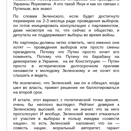
Украины Януковича. А кто такой Янук и как он связан с
Путиным, все знают.
По словам Зеленского, если будет достигнуто
перемирие на 2-3 месяца ради проведения выборов,
он готов инициировать консультации с парламентом,
даже несмотря на то, что сейчас и общество, и
депутаты не поддерживают выборы во время войны.
Но партнеры должны четко ответить, чего именно они
хотят — проведения выборов или просто смены
президента. Потому что Путин просто хочет его
поменять. Потому что Путину по барабану на
демократию в Украине, на ее Конституцию — Путин
просто в истерическом долгосрочном приливе
ненависти к молодому Зеленскому и не хочет его
слышать и видеть.
Не исключено, что Зеленский, как он и обещал, когда
шел во власть, примет решение не баллотироваться
на второй срок.
И кстати, этот вариант, с политической точки зрения,
очень бы неплохо выглядел. Рейтинг доверия к
Зеленскому высокий, но это не значит, что за него
проголосуют. И вообще, Зеленский может отказаться
от участия в выборах в пользу имиджа «совести
нации», то есть Зеленский напомнит, что он —
совесть нации, моральный авторитет, гарант