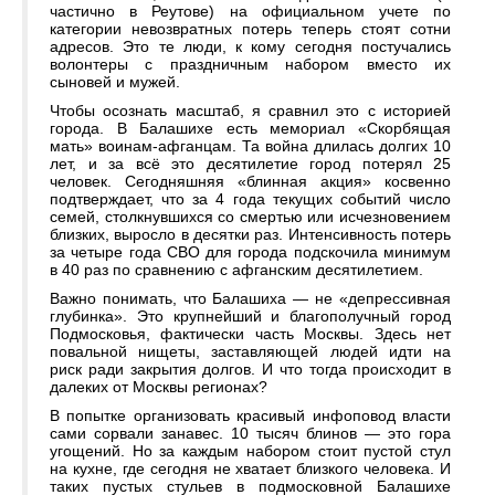
частично в Реутове) на официальном учете по
категории невозвратных потерь теперь стоят сотни
адресов. Это те люди, к кому сегодня постучались
волонтеры с праздничным набором вместо их
сыновей и мужей.
Чтобы осознать масштаб, я сравнил это с историей
города. В Балашихе есть мемориал «Скорбящая
мать» воинам-афганцам. Та война длилась долгих 10
лет, и за всё это десятилетие город потерял 25
человек. Сегодняшняя «блинная акция» косвенно
подтверждает, что за 4 года текущих событий число
семей, столкнувшихся со смертью или исчезновением
близких, выросло в десятки раз. Интенсивность потерь
за четыре года СВО для города подскочила минимум
в 40 раз по сравнению с афганским десятилетием.
Важно понимать, что Балашиха — не «депрессивная
глубинка». Это крупнейший и благополучный город
Подмосковья, фактически часть Москвы. Здесь нет
повальной нищеты, заставляющей людей идти на
риск ради закрытия долгов. И что тогда происходит в
далеких от Москвы регионах?
В попытке организовать красивый инфоповод власти
сами сорвали занавес. 10 тысяч блинов — это гора
угощений. Но за каждым набором стоит пустой стул
на кухне, где сегодня не хватает близкого человека. И
таких пустых стульев в подмосковной Балашихе