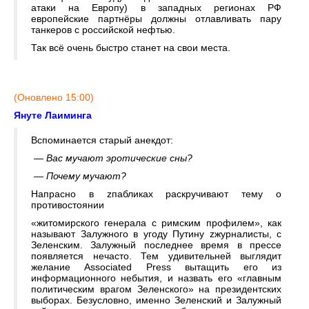
атаки на Европу) в западных регионах РФ
европейские партнёры должны отлавливать пару
танкеров с российской нефтью.
Так всё очень быстро станет на свои места.
(Оновлено 15:00)
Януте Лаиминга
Вспоминается старый анекдот:
— Вас мучают эротические сны?
— Почему мучают?
Напрасно в zпабликах раскручивают тему о
противостоянии
«житомирского генерала с римским профилем», как
называют Залужного в угоду Путину zжурналисты, с
Зеленским. Залужный последнее время в прессе
появляется нечасто. Тем удивительней выглядит
желание Associated Press вытащить его из
информационного небытия, и назвать его «главным
политическим врагом Зеленского» на президентских
выборах. Безусловно, именно Зеленский и Залужный