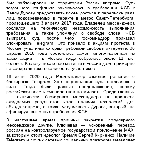
был заблокирован на территории России впервые. Суть
тогдашнего конфликта заключалась в требовании ФСБ к
Павлу Дурову предоставить ключи доступа к переписке ряда
лиц, подозреваемых в теракте в метро Санкт-Петербурга,
произошедшего 3 апреля 2017 года. Владелец мессенджера
сослался на техническую невозможность выполнения
требования, а также упомянул о свободе слова. ФСБ
выиграла суд, после чего Роскомнадзор приказал
блокировать Telegram. Это привело к акциям протеста в
Москве, участники которых требовали свободы интернета. 30
апреля 2018 года состоялась самая многочисленная из
таких акций — в Москве тогда собралось около 12 тыс.
человек. К слову, после нее митинги в России даже примерно
не собирали такого количества участников.
18 июня 2020 года Роскомнадзор отменил решение о
блокировке Telegram. Хотя определение суда оставалось в
силе. Тогда были разные предположения, почему
российская власть сменила гнев на милость. Среди главных
— техническая блокировка мессенджера не принесла
ожидаемых результатов из-за наличия технологий для
обхода запрета, а также уступчивость Дурова, который, не
афишируя, выполнил требования ФСБ.
В настоящее время причины закрытия популярного
мессенджера другие. Ключевая — ускоренный перевод
россиян на контролируемое государством приложение МАХ,
за которым стоит идеолог Кремля Сергей Кириенко. Наличие
Telegram и других сетевых социальных платформ замедляет