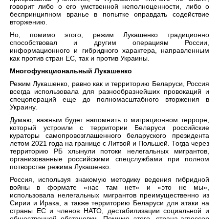
говорит либо о его умственной неполноценности, либо о
беспринципном вранье в попытке оправдать содействие
вторжению.
Но, помимо этого, режим Лукашенко традиционно
способствовал и другим операциям России,
информационного и гибридного характера, направленным
как против стран ЕС, так и против Украины.
Многофункциональный Лукашенко
Режим Лукашенко, равно как и территорию Беларуси, Россия
всегда использовала для разнообразнейших провокаций и
спецопераций еще до полномасштабного вторжения в
Украину.
Думаю, важным будет напомнить о миграционном терроре,
который устроили с территории Беларуси российские
кураторы самопровозглашенного беларуского президента
летом 2021 года на границе с Литвой и Польшей. Тогда через
территорию РБ хлынули потоки нелегальных мигрантов,
организованные российскими спецслужбами при полном
потворстве режима Лукашенко.
Россия, используя знакомую методику ведения гибридной
войны в формате «нас там нет» и «это не мы»,
использовала нелегальных мигрантов преимущественно из
Сирии и Ирака, а также территорию Беларуси для атаки на
страны ЕС и членов НАТО, дестабилизации социальной и
общественной обстановки. Помимо этого, страна-агрессор