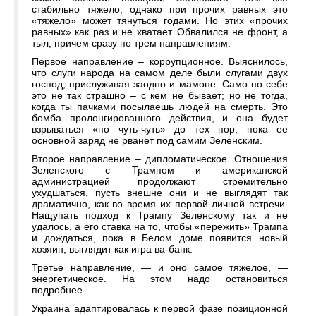
стабильно тяжело, однако при прочих равных это
«тяжело» может тянуться годами. Но этих «прочих
равных» как раз и не хватает. Обвалился не фронт, а
тыл, причем сразу по трем направлениям.
Первое направление – коррупционное. Выяснилось,
что слуги народа на самом деле были слугами двух
господ, прислуживая заодно и мамоне. Само по себе
это не так страшно – с кем не бывает; но не тогда,
когда ты пачками посылаешь людей на смерть. Это
бомба пролонгированного действия, и она будет
взрываться «по чуть-чуть» до тех пор, пока ее
основной заряд не рванет под самим Зеленским.
Второе направление – дипломатическое. Отношения
Зеленского с Трампом и американской
администрацией продолжают стремительно
ухудшаться, пусть внешне они и не выглядят так
драматично, как во время их первой личной встречи.
Нащупать подход к Трампу Зеленскому так и не
удалось, а его ставка на то, чтобы «пережить» Трампа
и дождаться, пока в Белом доме появится новый
хозяин, выглядит как игра ва-банк.
Третье направление, — и оно самое тяжелое, —
энергетическое. На этом надо остановиться
подробнее.
Украина адаптировалась к первой фазе позиционной