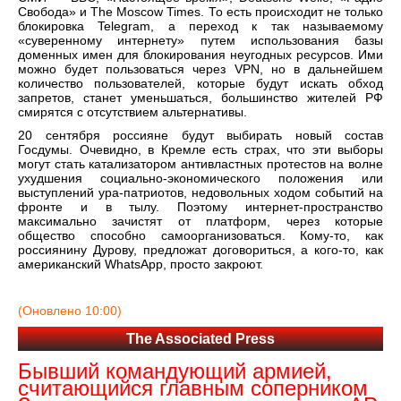
Свобода» и The Moscow Times. То есть происходит не только
блокировка Telegram, а переход к так называемому
«суверенному интернету» путем использования базы
доменных имен для блокирования неугодных ресурсов. Ими
можно будет пользоваться через VPN, но в дальнейшем
количество пользователей, которые будут искать обход
запретов, станет уменьшаться, большинство жителей РФ
смирятся с отсутствием альтернативы.
20 сентября россияне будут выбирать новый состав
Госдумы. Очевидно, в Кремле есть страх, что эти выборы
могут стать катализатором антивластных протестов на волне
ухудшения социально-экономического положения или
выступлений ура-патриотов, недовольных ходом событий на
фронте и в тылу. Поэтому интернет-пространство
максимально зачистят от платформ, через которые
общество способно самоорганизоваться. Кому-то, как
россиянину Дурову, предложат договориться, а кого-то, как
американский WhatsАpp, просто закроют.
(Оновлено 10:00)
The Associated Press
Бывший командующий армией,
считающийся главным соперником