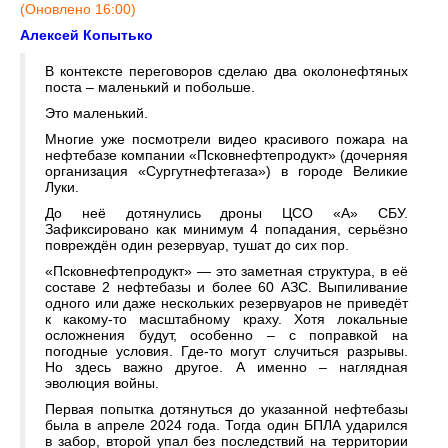
(Оновлено 16:00)
Алексей Копытько
В контексте переговоров сделаю два околонефтяных
поста – маленький и побольше.
Это маленький.
Многие уже посмотрели видео красивого пожара на
нефтебазе компании «Псковнефтепродукт» (дочерняя
организация «Сургутнефтегаза») в городе Великие
Луки.
До неё дотянулись дроны ЦСО «А» СБУ.
Зафиксировано как минимум 4 попадания, серьёзно
повреждён один резервуар, тушат до сих пор.
«Псковнефтепродукт» — это заметная структура, в её
составе 2 нефтебазы и более 60 АЗС. Выпиливание
одного или даже нескольких резервуаров не приведёт
к какому-то масштабному краху. Хотя локальные
осложнения будут, особенно – с поправкой на
погодные условия. Где-то могут случиться разрывы.
Но здесь важно другое. А именно – наглядная
эволюция войны.
Первая попытка дотянуться до указанной нефтебазы
была в апреле 2024 года. Тогда один БПЛА ударился
в забор, второй упал без последствий на территории