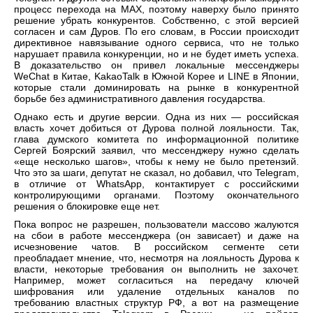
процесс перехода на МАХ, поэтому наверху было принято
решение убрать конкурентов. Собственно, с этой версией
согласен и сам Дуров. По его словам, в России происходит
директивное навязывание одного сервиса, что не только
нарушает правила конкуренции, но и не будет иметь успеха.
В доказательство он привел локальные мессенджеры
WeChat в Китае, KakaoTalk в Южной Корее и LINE в Японии,
которые стали доминировать на рынке в конкурентной
борьбе без административного давления государства.
Однако есть и другие версии. Одна из них — российская
власть хочет добиться от Дурова полной лояльности. Так,
глава думского комитета по информационной политике
Сергей Боярский заявил, что мессенджеру нужно сделать
«еще несколько шагов», чтобы к нему не было претензий.
Что это за шаги, депутат не сказал, но добавил, что Telegram,
в отличие от WhatsApp, контактирует с российскими
контролирующими органами. Поэтому окончательного
решения о блокировке еще нет.
Пока вопрос не разрешен, пользователи массово жалуются
на сбои в работе мессенджера (он зависает) и даже на
исчезновение чатов. В российском сегменте сети
преобладает мнение, что, несмотря на лояльность Дурова к
власти, некоторые требования он выполнить не захочет.
Например, может согласиться на передачу ключей
шифрования или удаление отдельных каналов по
требованию властных структур РФ, а вот на размещение