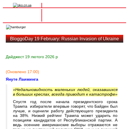
Вхід на сайт
Реєстрація
Toggle
navigation
BloggoDay 19 February: Russian Invasion of Ukraine
Дайджест 19 лютого 2026 р
(Оновлено 17:00)
Януте Лаиминга
«Недальновидность маленьких людей, оказавшихся
в больших креслах, всегда приводит к катастрофе»
Спустя год после начала президентского срока
Трампа избиратели впервые говорят, что Байден был
лучше, и оценили работу действующего президента
на 38%. Низкий рейтинг Трампа может ударить по
позициям кандидатов от Республиканской партии. А
ведь осенние американские выборы отражаются не