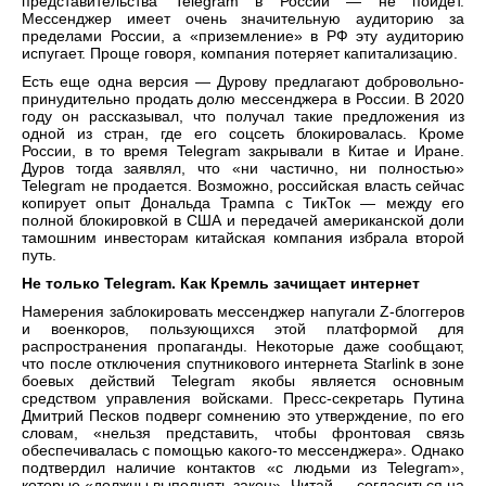
представительства Telegram в России — не пойдет.
Мессенджер имеет очень значительную аудиторию за
пределами России, а «приземление» в РФ эту аудиторию
испугает. Проще говоря, компания потеряет капитализацию.
Есть еще одна версия — Дурову предлагают добровольно-
принудительно продать долю мессенджера в России. В 2020
году он рассказывал, что получал такие предложения из
одной из стран, где его соцсеть блокировалась. Кроме
России, в то время Telegram закрывали в Китае и Иране.
Дуров тогда заявлял, что «ни частично, ни полностью»
Telegram не продается. Возможно, российская власть сейчас
копирует опыт Дональда Трампа с ТикТок — между его
полной блокировкой в США и передачей американской доли
тамошним инвесторам китайская компания избрала второй
путь.
Не только Telegram. Как Кремль зачищает интернет
Намерения заблокировать мессенджер напугали Z-блоггеров
и военкоров, пользующихся этой платформой для
распространения пропаганды. Некоторые даже сообщают,
что после отключения спутникового интернета Starlink в зоне
боевых действий Telegram якобы является основным
средством управления войсками. Пресс-секретарь Путина
Дмитрий Песков подверг сомнению это утверждение, по его
словам, «нельзя представить, чтобы фронтовая связь
обеспечивалась с помощью какого-то мессенджера». Однако
подтвердил наличие контактов «с людьми из Telegram»,
которые «должны выполнять закон». Читай — согласиться на