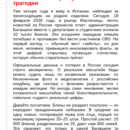
трагедии
Уже четыре года я живу в Испании, наблюдая за
происходящим на родине издалека. Сегодня, 18
февраля 2026 года, в разгар Масленицы, ленты
новостей из России принесли отчет: администрация
Балашихи вместе с депутатами и студентами испекла
10 тысяч блинов. Эти угощения передали семьям
погибших и пропавших без вести участников СВО. На
первый взгляд — обычный жест «заботы», но для
меня, человека, привыкшего анализировать факты, за
этой цифрой открылась пугающая статистика,
которую обычно старательно прячут.
Официальные данные о потерях в России сегодня
строго засекречены. О реальном масштабе беды
можно судить лишь по косвенным признакам: по
бесконечным фото и видеозаписям с российских
кладбищ, где сектора с флагами разрастаются с
каждым месяцем. Но иногда сами чиновники, желая
похвалиться масштабом своей благотворительности,
невольно «сдают» реальные цифры.
Давайте посчитаем. Блины не раздают поштучно — их
передают праздничными наборами. В среднем на
одну семью, потерявшую мужа или отца, порция по
максимуму примерно 20–25 штук. Простой расчет: 10
000 блинов, разделенные на 25, дают нам 400 семей.
Это означает, что только в одной Балашихе (и