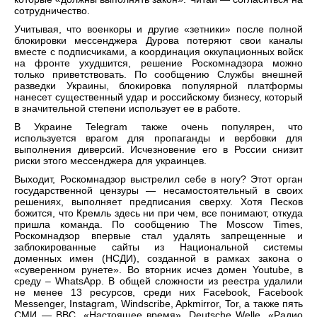
сотрудничество.
Учитывая, что военкоры и другие «зетники» после полной
блокировки мессенджера Дурова потеряют свои каналы
вместе с подписчиками, а координация оккупационных войск
на фронте ухудшится, решение Роскомнадзора можно
только приветствовать. По сообщению Службы внешней
разведки Украины, блокировка популярной платформы
нанесет существенный удар и российскому бизнесу, который
в значительной степени использует ее в работе.
В Украине Telegram также очень популярен, что
используется врагом для пропаганды и вербовки для
выполнения диверсий. Исчезновение его в России снизит
риски этого мессенджера для украинцев.
Выходит, Роскомнадзор выстрелил себе в ногу? Этот орган
государственной цензуры — несамостоятельный в своих
решениях, выполняет предписания сверху. Хотя Песков
божится, что Кремль здесь ни при чем, все понимают, откуда
пришла команда. По сообщению The Moscow Times,
Роскомнадзор впервые стал удалять запрещенные и
заблокированные сайты из Национальной системы
доменных имен (НСДИ), созданной в рамках закона о
«суверенном рунете». Во вторник исчез домен Youtube, в
среду – WhatsАpp. В общей сложности из реестра удалили
не менее 13 ресурсов, среди них Facebook, Facebook
Messenger, Instagram, Windscribe, Apkmirror, Tor, а также пять
СМИ — BBC, «Настоящее время», Deutsche Welle, «Радио