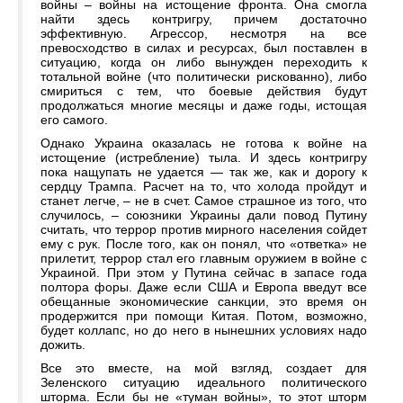
войны – войны на истощение фронта. Она смогла
найти здесь контригру, причем достаточно
эффективную. Агрессор, несмотря на все
превосходство в силах и ресурсах, был поставлен в
ситуацию, когда он либо вынужден переходить к
тотальной войне (что политически рискованно), либо
смириться с тем, что боевые действия будут
продолжаться многие месяцы и даже годы, истощая
его самого.
Однако Украина оказалась не готова к войне на
истощение (истребление) тыла. И здесь контригру
пока нащупать не удается — так же, как и дорогу к
сердцу Трампа. Расчет на то, что холода пройдут и
станет легче, – не в счет. Самое страшное из того, что
случилось, – союзники Украины дали повод Путину
считать, что террор против мирного населения сойдет
ему с рук. После того, как он понял, что «ответка» не
прилетит, террор стал его главным оружием в войне с
Украиной. При этом у Путина сейчас в запасе года
полтора форы. Даже если США и Европа введут все
обещанные экономические санкции, это время он
продержится при помощи Китая. Потом, возможно,
будет коллапс, но до него в нынешних условиях надо
дожить.
Все это вместе, на мой взгляд, создает для
Зеленского ситуацию идеального политического
шторма. Если бы не «туман войны», то этот шторм