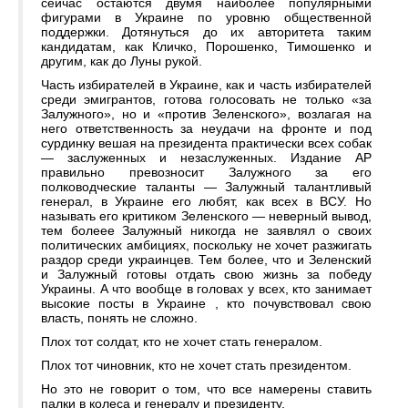
сейчас остаются двумя наиболее популярными
фигурами в Украине по уровню общественной
поддержки. Дотянуться до их авторитета таким
кандидатам, как Кличко, Порошенко, Тимошенко и
другим, как до Луны рукой.
Часть избирателей в Украине, как и часть избирателей
среди эмигрантов, готова голосовать не только «за
Залужного», но и «против Зеленского», возлагая на
него ответственность за неудачи на фронте и под
сурдинку вешая на президента практически всех собак
— заслуженных и незаслуженных. Издание АР
правильно превозносит Залужного за его
полководческие таланты — Залужный талантливый
генерал, в Украине его любят, как всех в ВСУ. Но
называть его критиком Зеленского — неверный вывод,
тем болеее Залужный никогда не заявлял о своих
политических амбициях, поскольку не хочет разжигать
раздор среди украинцев. Тем более, что и Зеленский
и Залужный готовы отдать свою жизнь за победу
Украины. А что вообще в головах у всех, кто занимает
высокие посты в Украине , кто почувствовал свою
власть, понять не сложно.
Плох тот солдат, кто не хочет стать генералом.
Плох тот чиновник, кто не хочет стать президентом.
Но это не говорит о том, что все намерены ставить
палки в колеса и генералу и президенту.