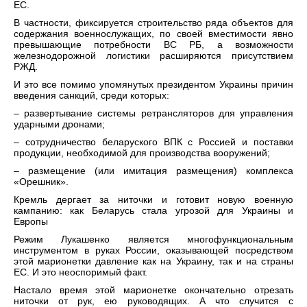
ЕС.
В частности, фиксируется строительство ряда объектов для
содержания военнослужащих, по своей вместимости явно
превышающие потребности ВС РБ, а возможности
железнодорожной логистики расширяются присутствием
РЖД.
И это все помимо упомянутых президентом Украины причин
введения санкций, среди которых:
– развертывание системы ретрансляторов для управления
ударными дронами;
– сотрудничество беларуского ВПК с Россией и поставки
продукции, необходимой для производства вооружений;
– размещение (или имитация размещения) комплекса
«Орешник».
Кремль дергает за ниточки и готовит новую военную
кампанию: как Беларусь стала угрозой для Украины и
Европы
Режим Лукашенко является многофункциональным
инструментом в руках России, оказывающей посредством
этой марионетки давление как на Украину, так и на страны
ЕС. И это неоспоримый факт.
Настало время этой марионетке окончательно отрезать
ниточки от рук, ею руководящих. А что случится с