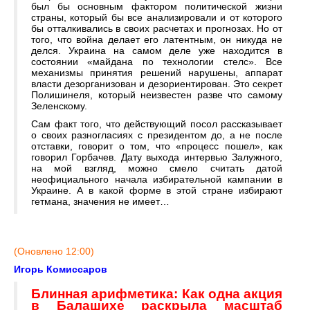
был бы основным фактором политической жизни
страны, который бы все анализировали и от которого
бы отталкивались в своих расчетах и прогнозах. Но от
того, что война делает его латентным, он никуда не
делся. Украина на самом деле уже находится в
состоянии «майдана по технологии стелс». Все
механизмы принятия решений нарушены, аппарат
власти дезорганизован и дезориентирован. Это секрет
Полишинеля, который неизвестен разве что самому
Зеленскому.
Сам факт того, что действующий посол рассказывает
о своих разногласиях с президентом до, а не после
отставки, говорит о том, что «процесс пошел», как
говорил Горбачев. Дату выхода интервью Залужного,
на мой взгляд, можно смело считать датой
неофициального начала избирательной кампании в
Украине. А в какой форме в этой стране избирают
гетмана, значения не имеет…
(Оновлено 12:00)
Игорь Комиссаров
Блинная арифметика: Как одна акция
в Балашихе раскрыла масштаб