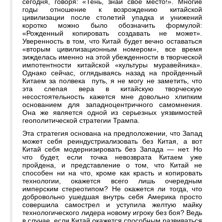
сегодня, говоря: «Тень, знай своё место!». Многие
годы отношение к возрождению китайской
цивилизации после столетий упадка и унижений
коротко можно было обозначить формулой:
«Рожденный копировать создавать не может».
Уверенность в том, что Китай будет вечно оставаться
«вторым цивилизационным номером», все время
зижделась именно на этой убежденности в творческой
импотентности китайской «культуры муравейника».
Однако сейчас, оглядываясь назад на пройденный
Китаем за полвека путь, я не могу не заметить, что
эта слепая вера в китайскую творческую
несостоятельность кажется мне довольно хлипким
основанием для западноцентричного самомнения.
Она же является одной из серьезных уязвимостей
геополитической стратегии Трампа.
Эта стратегия основана на предположении, что Запад
может себя реиндустриализовать без Китая, а вот
Китай себя модернизировать без Запада — нет. Но
что будет, если точка невозврата Китаем уже
пройдена, и представление о том, что Китай не
способен ни на что, кроме как красть и копировать
технологии, окажется всего лишь очередным
имперским стереотипом? Не окажется ли тогда, что
добровольно ушедшая внутрь себя Америка просто
совершила самострел и уступила желтую майку
технологического лидера новому игроку без боя? Ведь
в случае, если Китай окажется способным развиваться