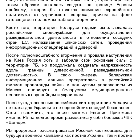
таким образом пыталась создать на границе Европы
проблему, которая бы отвлекла внимание европейского
политикума от украинского вопроса, причем на фоне
готовящегося полномасштабного вторжения.
Кроте того, территория Беларуси годами использовалась
российскими спецслужбами для осуществления
разведывательной деятельности в отношении соседних
стран ЕС, налаживания шпионских сетей, проведения
информационных спецопераций и диверсий.
После полномасштабного вторжения и провала наступления
на Киев Россия хоть и забрала свои основные силы с
территории РБ, но продолжала создавать напряженность
вдоль границы диверсионной, разведывательной
деятельностью. В свою очередь, беларуская
информационная машина превратилась в российский
филиал пропаганды войны и под чутким управлением из
Минска генерирует в беларуском медиапространстве
ненависть к европейцам и украинцам.
После ухода основных российских сил территория Беларуси
не стала для Украины и ее европейских соседей безопаснее.
Стоит вспомнить, что после мятежа Евгения Пригожина
именно РБ на долгое время разместила у себя боевиков ЧВК
«Вагнер».
РБ продолжает рассматриваться Россией как площадка для
будущей военной кампании как против Украины, так и против