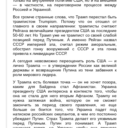
только на внутренней политике США, но и на внешней
— в частности, на переговорном процессе между
Россией и Украиной.
Все громче странные слова, что Трамп перестал быть
трампистом Trumpism. Потому что он отошел от
главного в своем направлении: трамписты считают
Рейгана величайшим президентом США за последние
50-60 лет. Но Трамп уже не трампист со своей слабой
позицией перед Путиным. А именно Рейган назвал
СССР империей зла, считал режим аморальным,
обострил гонку вооружений с СССР и эта гонка
привела к ликвидации СССР.
А сегодня невозможно переоценить роль США — и
лично Трампа — в утверждении России как великой
державы и возвращение Путина из тени забвения к
роли мирового лидера.
У Трампа есть болевая точка — он не хочет позора,
каким для Байдена стал Афганистан. Украина
президенту США интересна в контексте того, чтобы
она не стала для него вторым Афганом. Трампу не
нужна затяжная война, которую он не сможет
закончить за период своего правления, но еще
больше он боится того, что Украина падет под
натиском российских оккупантов, в чем его постоянно
убеждает Путин. Страх Трампа делает его уязвимым
перед Путиным. Путин это понимает. А Трамп
начинает давить на Украину, чтобы она приняла