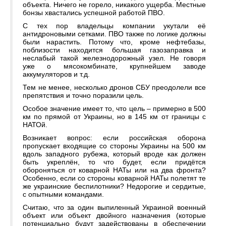
объекта. Ничего не горело, никакого ущерба. Местные
бонзы хвастались успешной работой ПВО.
С тех пор владельцы компании укутали её
антидроновыми сетками. ПВО также по логике должны
были нарастить. Потому что, кроме нефтебазы,
поблизости находится большая газозаправка и
неслабый такой железнодорожный узел. Не говоря
уже о мясокомбинате, крупнейшем заводе
аккумуляторов и т.д.
Тем не менее, несколько дронов СБУ преодолели все
препятствия и точно поразили цель.
Особое значение имеет то, что цель – примерно в 500
км по прямой от Украины, но в 145 км от границы с
НАТОй.
Возникает вопрос: если российская оборона
пропускает входящие со стороны Украины на 500 км
вдоль западного рубежа, который вроде как должен
быть укреплён, то что будет, если придётся
обороняться от коварной НАТы или на два фронта?
Особенно, если со стороны коварной НАТы полетят те
же украинские беспилотники? Недорогие и сердитые,
с опытными командами.
Считаю, что за один выпиленный Украиной военный
объект или объект двойного назначения (которые
потенциально будут задействованы в обеспечении