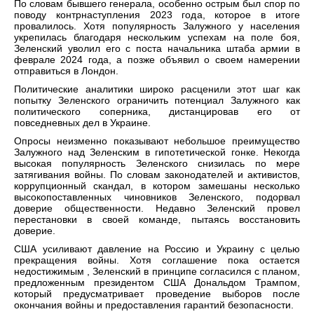
По словам бывшего генерала, особенно острым был спор по
поводу контрнаступления 2023 года, которое в итоге
провалилось. Хотя популярность Залужного у населения
укрепилась благодаря нескольким успехам на поле боя,
Зеленский уволил его с поста начальника штаба армии в
феврале 2024 года, а позже объявил о своем намерении
отправиться в Лондон.
Политические аналитики широко расценили этот шаг как
попытку Зеленского ограничить потенциал Залужного как
политического соперника, дистанцировав его от
повседневных дел в Украине.
Опросы неизменно показывают небольшое преимущество
Залужного над Зеленским в гипотетической гонке. Некогда
высокая популярность Зеленского снизилась по мере
затягивания войны. По словам законодателей и активистов,
коррупционный скандал, в котором замешаны несколько
высокопоставленных чиновников Зеленского, подорвал
доверие общественности. Недавно Зеленский провел
перестановки в своей команде, пытаясь восстановить
доверие.
США усиливают давление на Россию и Украину с целью
прекращения войны. Хотя соглашение пока остается
недостижимым , Зеленский в принципе согласился с планом,
предложенным президентом США Дональдом Трампом,
который предусматривает проведение выборов после
окончания войны и предоставления гарантий безопасности.