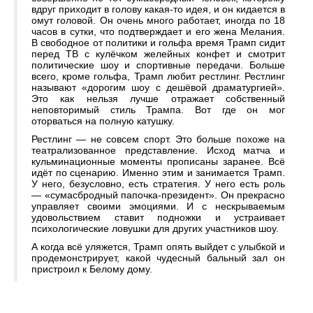
вдруг приходит в голову какая-то идея, и он кидается в
омут головой. Он очень много работает, иногда по 18
часов в сутки, что подтверждает и его жена Мелания.
В свободное от политики и гольфа время Трамп сидит
перед ТВ с кулёчком желейных конфет и смотрит
политические шоу и спортивные передачи. Больше
всего, кроме гольфа, Трамп любит рестлинг. Рестлинг
называют «дорогим шоу с дешёвой драматургией».
Это как нельзя лучше отражает собственный
неповторимый стиль Трампа. Вот где он мог
оторваться на полную катушку.
Рестлинг — не совсем спорт. Это больше похоже на
театрализованное представление. Исход матча и
кульминационные моменты прописаны заранее. Всё
идёт по сценарию. Именно этим и занимается Трамп.
У него, безусловно, есть стратегия. У него есть роль
— «сумасбродный папочка-президент». Он прекрасно
управляет своими эмоциями. И с нескрываемым
удовольствием ставит подножки и устраивает
психологические ловушки для других участников шоу.
А когда всё уляжется, Трамп опять выйдет с улыбкой и
продемонстрирует, какой чудесный бальный зал он
пристроил к Белому дому.