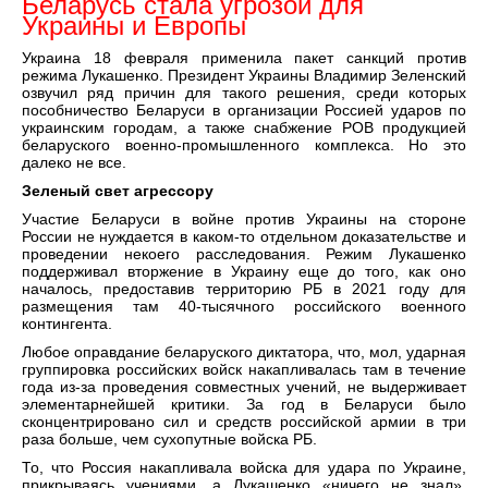
Беларусь стала угрозой для
Украины и Европы
Украина 18 февраля применила пакет санкций против
режима Лукашенко. Президент Украины Владимир Зеленский
озвучил ряд причин для такого решения, среди которых
пособничество Беларуси в организации Россией ударов по
украинским городам, а также снабжение РОВ продукцией
беларуского военно-промышленного комплекса. Но это
далеко не все.
Зеленый свет агрессору
Участие Беларуси в войне против Украины на стороне
России не нуждается в каком-то отдельном доказательстве и
проведении некоего расследования. Режим Лукашенко
поддерживал вторжение в Украину еще до того, как оно
началось, предоставив территорию РБ в 2021 году для
размещения там 40-тысячного российского военного
контингента.
Любое оправдание беларуского диктатора, что, мол, ударная
группировка российских войск накапливалась там в течение
года из-за проведения совместных учений, не выдерживает
элементарнейшей критики. За год в Беларуси было
сконцентрировано сил и средств российской армии в три
раза больше, чем сухопутные войска РБ.
То, что Россия накапливала войска для удара по Украине,
прикрываясь учениями, а Лукашенко «ничего не знал»,