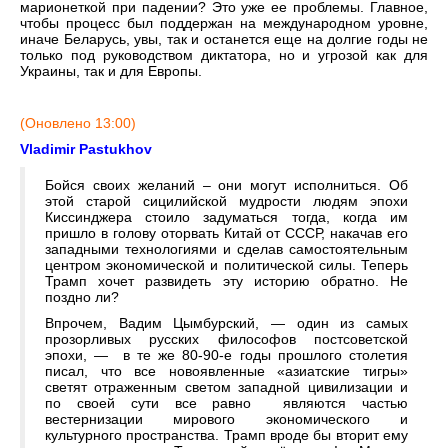
марионеткой при падении? Это уже ее проблемы. Главное,
чтобы процесс был поддержан на международном уровне,
иначе Беларусь, увы, так и останется еще на долгие годы не
только под руководством диктатора, но и угрозой как для
Украины, так и для Европы.
(Оновлено 13:00)
Vladimir Pastukhov
Бойся своих желаний – они могут исполниться. Об
этой старой сицилийской мудрости людям эпохи
Киссинджера стоило задуматься тогда, когда им
пришло в голову оторвать Китай от СССР, накачав его
западными технологиями и сделав самостоятельным
центром экономической и политической силы. Теперь
Трамп хочет развидеть эту историю обратно. Не
поздно ли?
Впрочем, Вадим Цымбурский, — один из самых
прозорливых русских философов постсоветской
эпохи, — в те же 80-90-е годы прошлого столетия
писал, что все новоявленные «азиатские тигры»
светят отраженным светом западной цивилизации и
по своей сути все равно являются частью
вестернизации мирового экономического и
культурного пространства. Трамп вроде бы вторит ему