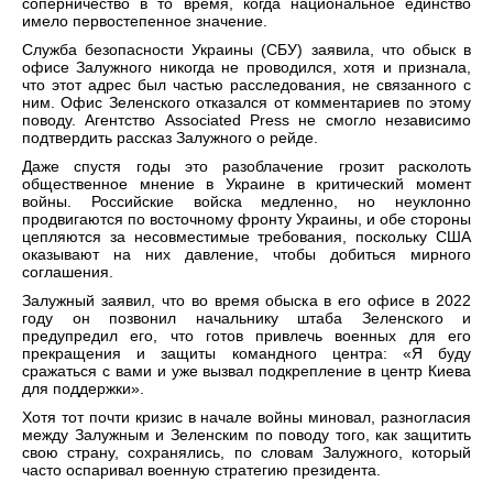
соперничество в то время, когда национальное единство
имело первостепенное значение.
Служба безопасности Украины (СБУ) заявила, что обыск в
офисе Залужного никогда не проводился, хотя и признала,
что этот адрес был частью расследования, не связанного с
ним. Офис Зеленского отказался от комментариев по этому
поводу. Агентство Associated Press не смогло независимо
подтвердить рассказ Залужного о рейде.
Даже спустя годы это разоблачение грозит расколоть
общественное мнение в Украине в критический момент
войны. Российские войска медленно, но неуклонно
продвигаются по восточному фронту Украины, и обе стороны
цепляются за несовместимые требования, поскольку США
оказывают на них давление, чтобы добиться мирного
соглашения.
Залужный заявил, что во время обыска в его офисе в 2022
году он позвонил начальнику штаба Зеленского и
предупредил его, что готов привлечь военных для его
прекращения и защиты командного центра: «Я буду
сражаться с вами и уже вызвал подкрепление в центр Киева
для поддержки».
Хотя тот почти кризис в начале войны миновал, разногласия
между Залужным и Зеленским по поводу того, как защитить
свою страну, сохранялись, по словам Залужного, который
часто оспаривал военную стратегию президента.