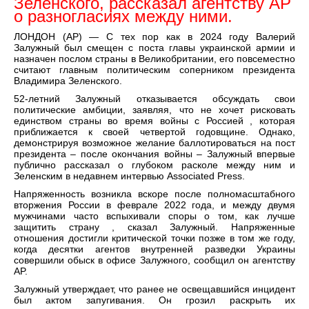
Зеленского, рассказал агентству AP
о разногласиях между ними.
ЛОНДОН (AP) — С тех пор как в 2024 году Валерий
Залужный был смещен с поста главы украинской армии и
назначен послом страны в Великобритании, его повсеместно
считают главным политическим соперником президента
Владимира Зеленского.
52-летний Залужный отказывается обсуждать свои
политические амбиции, заявляя, что не хочет рисковать
единством страны во время войны с Россией , которая
приближается к своей четвертой годовщине. Однако,
демонстрируя возможное желание баллотироваться на пост
президента – после окончания войны – Залужный впервые
публично рассказал о глубоком расколе между ним и
Зеленским в недавнем интервью Associated Press.
Напряженность возникла вскоре после полномасштабного
вторжения России в феврале 2022 года, и между двумя
мужчинами часто вспыхивали споры о том, как лучше
защитить страну , сказал Залужный. Напряженные
отношения достигли критической точки позже в том же году,
когда десятки агентов внутренней разведки Украины
совершили обыск в офисе Залужного, сообщил он агентству
AP.
Залужный утверждает, что ранее не освещавшийся инцидент
был актом запугивания. Он грозил раскрыть их