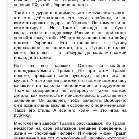
условия РФ, чтобы Украина не пала.
Трамп не дурак и понимает, что нельзя показывать,
что это действительно его точка слабости, и не
комментировать удары по Украине. Поэтому он и не
комментирует. Но Трамп никогда не будет
вкладываться в поддержку России и не прилагает
усилий к тому, чтобы РФ могла успешно вести войну
против Украины. Его отношение к Путину
однозначное, он понимает, что у Путина в голове
может быть всё — от абсурда до маразма самой
последней стадии.
Вот так все сложно. Отсюда и крайняя
непредсказуемость Трампа. Но при этом Трамп,
похоже, прекрасно себя чувствует ничего его не
мучает. А в это время зрители его нескончаемого шоу
качаются на качелях непонимания и недоумения.
Трампа совершенно не интересуют такие мелкие
детали, как нелепость и неисполнимость собственных
заявлений. Он заявляет, чтобы заявлять. Вообще-то
он в жизни очень вежлив и особенно с подчинёнными.
Таков его стиль. А все его крики — это игра на
публику.
Многолетний адвокат Трампа рассказывал, что Трамп,
несмотря на своё эпатажное внешнее поведение, в
жизни — спокойный человек. И личной жизни Трамп
совершенно не тот сумасбродный человек, которому