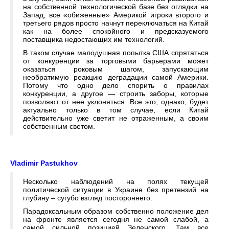
на собственной технологической базе без оглядки на
Запад, все «обиженные» Америкой игроки второго и
третьего рядов просто начнут переключаться на Китай
как на более спокойного и предсказуемого
поставщика недостающих им технологий.
В таком случае малодушная попытка США спрятаться
от конкуренции за торговыми барьерами может
оказаться роковым шагом, запускающим
необратимую реакцию деградации самой Америки.
Потому что одно дело спорить о правилах
конкуренции, а другое — строить заборы, которые
позволяют от нее уклоняться. Все это, однако, будет
актуально только в том случае, если Китай
действительно уже светит не отраженным, а своим
собственным светом.
Vladimir Pastukhov
Несколько наблюдений на полях текущей
политической ситуации в Украине без претензий на
глубину – сугубо взгляд постороннего.
Парадоксальным образом собственно положение дел
на фронте является сегодня не самой слабой, а
самой сильной позицией Зеленского. Там все