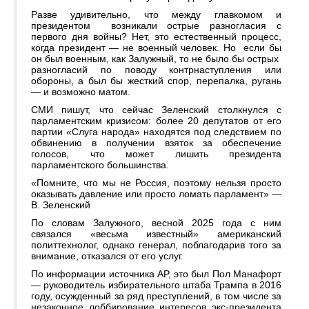
Разве удивительно, что между главкомом и
президентом возникали острые разногласия с
первого дня войны? Нет, это естественный процесс,
когда президент — не военный человек. Но если бы
он был военным, как Залужный, то не было бы острых
разногласий по поводу контрнаступления или
обороны, а был бы жесткий спор, перепалка, ругань
— и возможно матом.
СМИ пишут, что сейчас Зеленский столкнулся с
парламентским кризисом: более 20 депутатов от его
партии «Слуга народа» находятся под следствием по
обвинению в получении взяток за обеспечение
голосов, что может лишить президента
парламентского большинства.
«Помните, что мы не Россия, поэтому нельзя просто
оказывать давление или просто ломать парламент» —
В. Зеленский
По словам Залужного, весной 2025 года с ним
связался «весьма известный» американский
политтехнолог, однако генерал, поблагодарив того за
внимание, отказался от его услуг.
По информации источника AP, это был Пол Манафорт
— руководитель избирательного штаба Трампа в 2016
году, осужденный за ряд преступлений, в том числе за
незаконное лоббирование интересов экс-президента