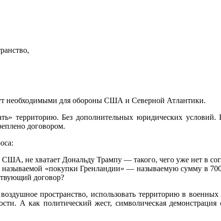
:
ранство,
тут необходимыми для обороны США и Северной Атлантики.
ать» территорию. Без дополнительных юридических условий. П
реплено договором.
оса:
 США, не хватает Дональду Трампу — такого, чего уже нет в со
ак называемой «покупки Гренландии» — называемую сумму в 700 
ствующий договор?
оздушное пространство, использовать территорию в военных це
ности. А как политический жест, символическая демонстрация