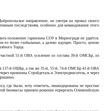
обропольское направление, не смотря на провал своего
тивным последствиям, особенно для командования этого
шить положение гарнизона СОУ в Мирнограде не удаётся.
е-то более глобальные, а далеко идущие. Просто, ценою
азёного Торца.
счастной 51-й ОВА усиление из состава 39-й ОМСБр, из
 137-й ОШБр, а так же 35-й, 55-й, 74-й ОМСБр 41-й ОВА
через промзоны Стройдеталь и Электродвигатель, и через
Гришино.
су, где были, хочу отметить, ликвидированы не простые
 этой биомассы приняло решение перерезать Олимпийскую