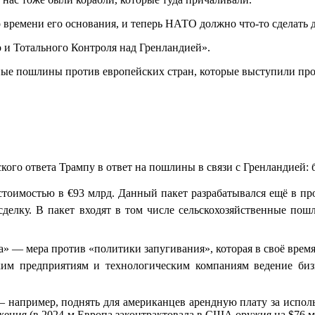
 времени его основания, и теперь НАТО должно что-то сделать
го и Тотального Контроля над Гренландией».
льные пошлины против европейских стран, которые выступили пр
ого ответа Трампу в ответ на пошлины в связи с Гренландией: 
тоимостью в €93 млрд. Данный пакет разрабатывался ещё в пр
сделку. В пакет входят в том числе сельскохозяйственные по
а» — мера против «политики запугивания», которая в своё врем
ким предприятиям и технологическим компаниям ведение биз
например, поднять для американцев арендную плату за использ
жения (в 2024-м Европа законтрактовала в США оружия на $76 м