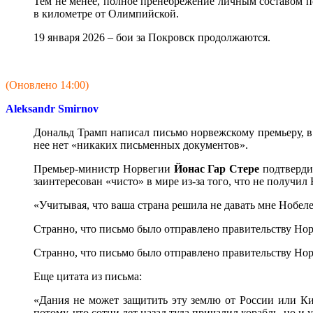
Тем не менее, полное пренебрежение личным составом по
в километре от Олимпийской.
19 января 2026 – бои за Покровск продолжаются.
(Оновлено 14:00)
Aleksandr Smirnov
Дональд Трамп написал письмо норвежскому премьеру, в 
нее нет «никаких письменных документов».
Премьер-министр Норвегии
Йонас Гар Стере
подтверди
заинтересован «чисто» в мире из-за того, что не получи
«Учитывая, что ваша страна решила не давать мне Нобеле
Странно, что письмо было отправлено правительству Нор
Странно, что письмо было отправлено правительству Но
Еще цитата из письма:
«Дания не может защитить эту землю от России или Ки
потому, что сотни лет назад туда причалил корабль, но и