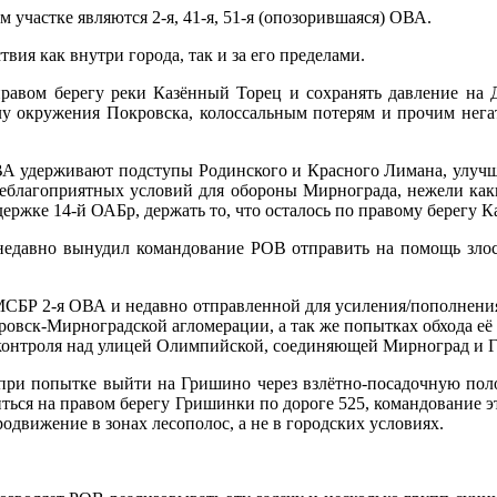
участке являются 2-я, 41-я, 51-я (опозорившаяся) ОВА.
вия как внутри города, так и за его пределами.
авом берегу реки Казённый Торец и сохранять давление на Д
лу окружения Покровска, колоссальным потерям и прочим нега
 ОВА удерживают подступы Родинского и Красного Лимана, улуч
еблагоприятных условий для обороны Мирнограда, нежели каки
ддержке 14-й ОАБр, держать то, что осталось по правому берегу К
ь недавно вынудил командование РОВ отправить на помощь зло
ОМСБР 2-я ОВА и недавно отправленной для усиления/пополнения
овск-Мирноградской агломерации, а так же попытках обхода её 
 контроля над улицей Олимпийской, соединяющей Мирноград и 
при попытке выйти на Гришино через взлётно-посадочную поло
иться на правом берегу Гришинки по дороге 525, командование
одвижение в зонах лесополос, а не в городских условиях.