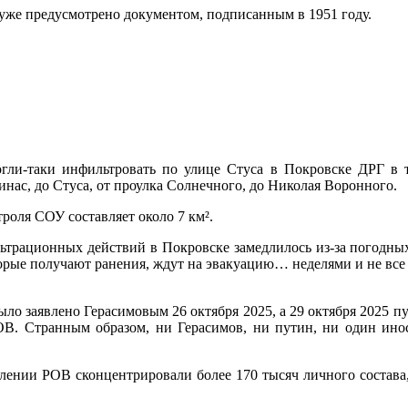
 уже предусмотрено документом, подписанным в 1951 году.
гли-таки инфильтровать по улице Стуса в Покровске ДРГ в т
нас, до Стуса, от проулка Солнечного, до Николая Воронного.
троля СОУ составляет около 7 км².
трационных действий в Покровске замедлилось из-за погодных у
орые получают ранения, ждут на эвакуацию… неделями и не все 
ло заявлено Герасимовым 26 октября 2025, а 29 октября 2025 п
РОВ. Странным образом, ни Герасимов, ни путин, ни один ино
ении РОВ сконцентрировали более 170 тысяч личного состава, 