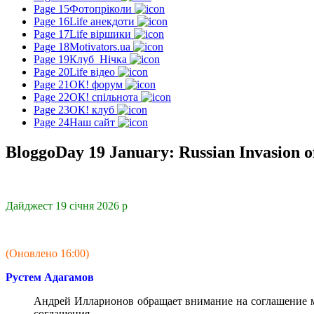
Page 15
Фотопріколи
Page 16
Life анекдоти
Page 17
Life віршики
Page 18
Motivators.ua
Page 19
Клуб_Нічка
Page 20
Life відео
Page 21
ОК! форум
Page 22
ОК! спільнота
Page 23
ОК! клуб
Page 24
Наш сайт
BloggoDay 19 January: Russian Invasion o
Дайджест 19 січня 2026 р
(Оновлено 16:00)
Рустем Адагамов
Андрей Илларионов обращает внимание на соглашение 
соглашения.