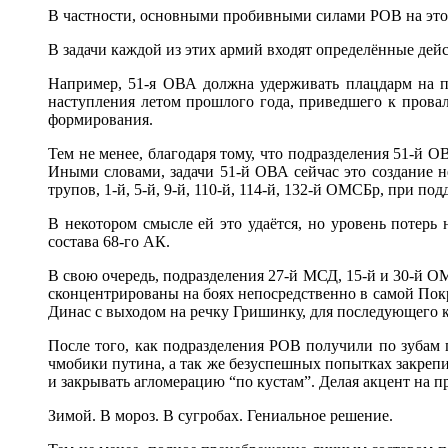
В частности, основными пробивными силами РОВ на этом 
В задачи каждой из этих армий входят определённые дейст
Например, 51-я ОВА должна удерживать плацдарм на пр
наступления летом прошлого года, приведшего к прова
формирования.
Тем не менее, благодаря тому, что подразделения 51-й
Иными словами, задачи 51-й ОВА сейчас это создание н
трупов, 1-й, 5-й, 9-й, 110-й, 114-й, 132-й ОМСБр, при по
В некотором смысле ей это удаётся, но уровень потер
состава 68-го АК.
В свою очередь, подразделения 27-й МСД, 15-й и 30-й 
сконцентрированы на боях непосредственно в самой Покр
Динас с выходом на речку Гришинку, для последующего
После того, как подразделения РОВ получили по зубам 
чмобики путина, а так же безуспешных попытках закреп
и закрывать агломерацию “по кустам”. Делая акцент на пр
Зимой. В мороз. В сугробах. Гениальное решение.