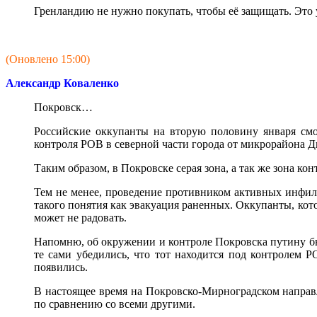
Гренландию не нужно покупать, чтобы её защищать. Это
(Оновлено 15:00)
Александр Коваленко
Покровск…
Российские оккупанты на вторую половину января смо
контроля РОВ в северной части города от микрорайона Ди
Таким образом, в Покровске серая зона, а так же зона кон
Тем не менее, проведение противником активных инфиль
такого понятия как эвакуация раненных. Оккупанты, кот
может не радовать.
Напомню, об окружении и контроле Покровска путину бы
те сами убедились, что тот находится под контролем 
появились.
В настоящее время на Покровско-Мирноградском направл
по сравнению со всеми другими.