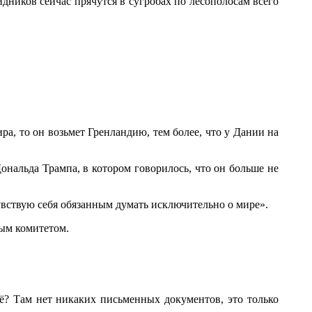
дников сейчас прячутся в сугробах по лесополосам всего
а, то он возьмет Гренландию, тем более, что у Дании на
нальда Трампа, в котором говорилось, что он больше не
чувствую себя обязанным думать исключительно о мире».
мым комитетом.
ё? Там нет никаких письменных документов, это только