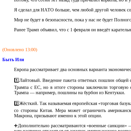
Я сделал для НАТО больше, чем любой другой человек со
Мир не будет в безопасности, пока у нас не будет Полно
Ранее Трамп объявил, что с 1 февраля он введёт карате
(Оновлено 13:00)
Быть Или
Европа рассматривает два основных варианта экономическ
1️⃣Лайтовый. Введение пакета ответных пошлин общей с
Трампа с ЕС, но в итоге стороны заключили торговую 
Трампа — например, пошлины на бурбон из Кентукки.
2️⃣Жёсткий. Так называемая европейская «торговая базук
со стороны Китая. Мера может ограничить американс
Макрона, призывают именно к этой опции.
➕Дополнительно рассматриваются «военные санкции» — 
или частично отказаться от закупок американского воору