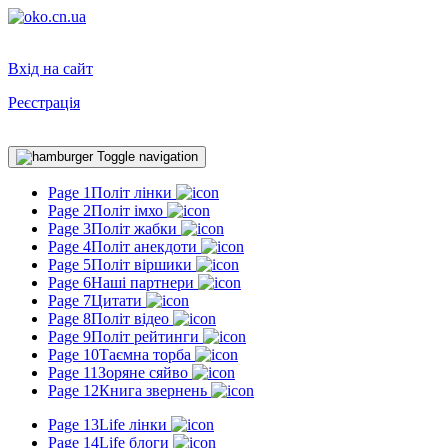
Вхід на сайт
Реєстрація
Toggle navigation
Page 1
Політ лінки
Page 2
Політ імхо
Page 3
Політ жабки
Page 4
Політ анекдоти
Page 5
Політ віршики
Page 6
Наші партнери
Page 7
Цитати
Page 8
Політ відео
Page 9
Політ рейтинги
Page 10
Таємна торба
Page 11
Зоряне сяйво
Page 12
Книга звернень
Page 13
Life лінки
Page 14
Life блоги