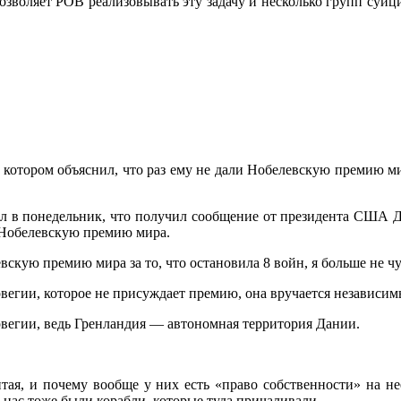
зволяет РОВ реализовывать эту задачу и несколько групп суици
котором объяснил, что раз ему не дали Нобелевскую премию мир
л в понедельник, что получил сообщение от президента США До
л Нобелевскую премию мира.
вскую премию мира за то, что остановила 8 войн, я больше не 
вегии, которое не присуждает премию, она вручается независи
рвегии, ведь Гренландия — автономная территория Дании.
тая, и почему вообще у них есть «право собственности» на не
 у нас тоже были корабли, которые туда причаливали.