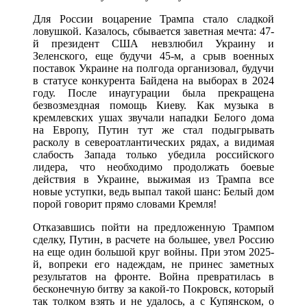
Для России воцарение Трампа стало сладкой
ловушкой. Казалось, сбывается заветная мечта: 47-
й президент США невзлюбил Украину и
Зеленского, еще будучи 45-м, а срыв военных
поставок Украине на полгода организовал, будучи
в статусе конкурента Байдена на выборах в 2024
году. После инаугурации была прекращена
безвозмездная помощь Киеву. Как музыка в
кремлевских ушах звучали нападки Белого дома
на Европу, Путин тут же стал подыгрывать
расколу в североатлантических рядах, а видимая
слабость Запада только убедила российского
лидера, что необходимо продолжать боевые
действия в Украине, выжимая из Трампа все
новые уступки, ведь выпал такой шанс: Белый дом
порой говорит прямо словами Кремля!
Отказавшись пойти на предложенную Трампом
сделку, Путин, в расчете на большее, увел Россию
на еще один большой круг войны. При этом 2025-
й, вопреки его надеждам, не принес заметных
результатов на фронте. Война превратилась в
бесконечную битву за какой-то Покровск, который
так толком взять и не удалось, а с Купянском, о