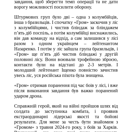
завдання, щоб зберегти темп операції та не дати
ворогу можливості посилити оборону.
Штурмових груп було дві – одна з колумбійців,
інша з бразильців. І спочатку «Гром» заскочив у ліс
з колумбійцями, і чистив бліндаж за бліндажем
п’ять діб поспіль, а потім колумбійці виснажились,
він дав команду на відхід, а сам залишився у лісі
разом з одним українцем – лейтенантом
Назаренко. І потім у ліс зайшла група бразильців, і
«Гром» ще п’ять діб чистив бліндажі у другій
половині лісу. Вони воювали трофейною зброєю,
контакти були на відстані до 2-3 метрів. І
молодший лейтенант Іщенко повністю зачистив
увесь ліс, уся російська піхота була знищена.
«Гром» отримав поранення під час боів у лісі, і вже
після виконання завдання був важко поранений
ударом дрона.
Справжній герой, який на війні пройшов шлях від
солдата до заступника комбата, і проявив
екстраординарні лідерські якості та бойові
результати. Для мене за честь бути знайомим з
«Громом» з травня 2024-го року, з боїв за Харків.