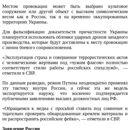
Местом провокации может быть выбрано культовое
сооружение или другой объект с высоким символическим
весом как в России, так и на временно оккупированных
территориях Украины.
Для фальсификации доказательств причастности Украины
планируется использовать обломки ударных дронов западного
производства, которые будут доставлены к месту провокации
с линии боевого соприкосновения.
«Эксплуатация страха и совершение террористических актов
с человеческими жертвами под «чужим флагом» полностью
соответствует стилю работы российских спецслужб», —
отметили в СВР.
По данным разведки, режим Путина неоднократно применял
эту тактику внутри России, а сейчас эта же модель
экспортируется наружу, что косвенно подтверждается
публичными заявлениями высших должностных лиц РФ.
«Обращаемся к медиа с просьбой ставить под сомнение и
тщательно проверять обнародованные кремлем материалы и
не распространять российские фейки», — отметили в СВР.
Заявление России