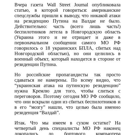
Вчера газета Wall Street Journal опубликовала
статью, в которой говориться: американские
спецслужбы пришли к выводу, что никакой атаки
на резиденцию Путина на Валдае не было.
Действительно: часть (всего лишь часть!)
беспилотников летела в Новгородскую область
(Украина этого и не отрицает и даже в
первоначальном сообщении самого МО РФ
говорилось о 18 украинских БПЛА, сбитых над
Новгородской областью), но они целились в
военный объект, который находится в стороне от
резиденции Путина.
Но российские пропагандисты так просто
сдаваться не намерены. По всему видно, что
“украинская атака на путинскую резиденцию”
нужна Кремлю для того, чтобы слиться с
переговоров. Поэтому сегодня МО РФ сообщило,
что они вскрыли один из сбитых беспилотников и
в его “мозгу” нашли, что целью была именно
резиденция “Валдай”.
Итак. Что мы имеем в сухом остатке? На
четвертый день специалисты МО РФ наконец
докопались до бортового компьютера