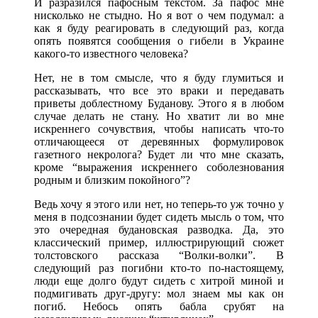
И разразился пафосным текстом. За пафос мне
нисколько не стыдно. Но я вот о чем подумал: а
как я буду реагировать в следующий раз, когда
опять появятся сообщения о гибели в Украине
какого-то известного человека?
Нет, не в том смысле, что я буду глумиться и
рассказывать, что все это враки и передавать
приветы доблестному Буданову. Этого я в любом
случае делать не стану. Но хватит ли во мне
искреннего сочувствия, чтобы написать что-то
отличающееся от деревянных формулировок
газетного некролога? Будет ли что мне сказать,
кроме “выражения искреннего соболезнования
родным и близким покойного”?
Ведь хочу я этого или нет, но теперь-то уж точно у
меня в подсознании будет сидеть мысль о том, что
это очередная будановская разводка. Да, это
классический пример, иллюстрирующий сюжет
толстовского рассказа “Волки-волки”. В
следующий раз погибни кто-то по-настоящему,
люди еще долго будут сидеть с хитрой миной и
подмигивать друг-другу: мол знаем мы как он
погиб. Небось опять бабла срубят на