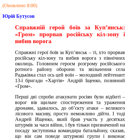
(Оновлено 8:00)
Юрій Бутусов
Справжній герой боїв за Куп’янськ:
«Гром» прорвав російську кіл-зону і
вибив ворога
Справжні герої боїв за Куп’янськ – ті, хто прорвав
російську кіл-зону та вибив ворога з північних
околиць. Головним героєм розгрому російського
ротного району оборони та звільнення села
Радьківка стал ось цей воїн – молодший лейтенант
13-ї бригади «Хартія» Андрій Іщенко, позивний
«Гром».
Перші дві спроби атакувати росіян були відбиті –
ворог вів щильне спостереження та ураження
дронами, здавалось, до об’єкту атаки – великого
лісового масиву, просто неможливо дійти. І тоді
Андрей Ищенко, який брав участь у десятках
штурмів за часи війни, і був тільки призначений на
посаду заступника командира батальйону, сказав,
що він сам поведе штурмові групи і виконає