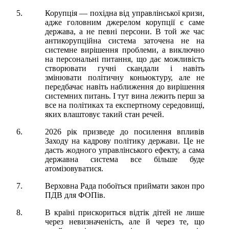
Корупція — похідна від управлінської кризи,
адже головним джерелом корупції є саме
держава, а не певні персони. В той же час
антикорупційна система заточена не на
системне вирішення проблеми, а виключно
на персональні питання, що дає можливість
створювати гучні скандали і навіть
змінювати політичну коньюктуру, але не
передбачає навіть наближення до вирішення
системних питань. І тут вина лежить перш за
все на політиках та експертному середовищі,
яких влаштовує такий стан речей.
2026 рік призведе до посилення впливів
Заходу на кадрову політику держави. Це не
дасть жодного управлінського ефекту, а сама
державна система все більше буде
атомізовуватися.
Верховна Рада побоїться приймати закон про
ПДВ для ФОПів.
В країні прискориться відтік дітей не лише
через невизначеність, але й через те, що