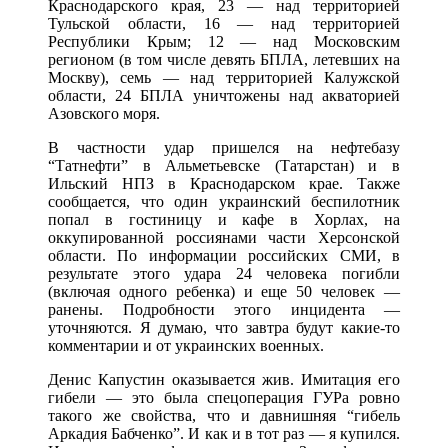
Краснодарского края, 23 — над территорией
Тульской области, 16 — над территорией
Республики Крым; 12 — над Московским
регионом (в том числе девять БПЛА, летевших на
Москву), семь — над территорией Калужской
области, 24 БПЛА уничтожены над акваторией
Азовского моря.
В частности удар пришелся на нефтебазу
“Татнефти” в Альметьевске (Татарстан) и в
Ильский НПЗ в Краснодарском крае. Также
сообщается, что один украинский беспилотник
попал в гостиницу и кафе в Хорлах, на
оккупированной россиянами части Херсонской
области. По информации российских СМИ, в
результате этого удара 24 человека погибли
(включая одного ребенка) и еще 50 человек —
ранены. Подробности этого инцидента —
уточняются. Я думаю, что завтра будут какие-то
комментарии и от украинских военных.
Денис Капустин оказывается жив. Имитация его
гибели — это была спецоперация ГУРа ровно
такого же свойства, что и давнишняя “гибель
Аркадия Бабченко”. И как и в тот раз — я купился.