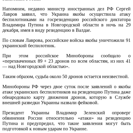
Напомним, недавно министр иностранных дел РФ Сергей
Лавров заявил, что Украина якобы осуществила атаку
беспилотниками на госрезиденцию российского диктатора
Владимира Путина в Новгородской области в ночь на 29
декабря, имея в виду резиденцию в Валдае.
По словам Лаврова, российские войска якобы уничтожили 91
украинский беспилотник.
При этом российское Минобороны сообщало о
«перехваченных 89 + 23 дронов по всем областям, из них 41
— над Новгородской областью».
Таким образом, судьба около 50 дронов остается неизвестной.
Минобороны РФ через двое суток после заявлений о якобы
атаке украинских беспилотников на резиденцию Путина даже
обнародовало карту движения дронов, которую в Службе
внешней разведки Украины назвали фейковой.
Президент Украины Владимир Зеленский опроверг
обвинения России относительно «атаки» на резиденцию
Путина и предупредил, что такие заявления могут быть
подготовкой к новым ударам по Украине.