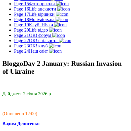
Page 15
Фотопріколи
Page 16
Life анекдоти
Page 17
Life віршики
Page 18
Motivators.ua
Page 19
Клуб_Нічка
Page 20
Life відео
Page 21
ОК! форум
Page 22
ОК! спільнота
Page 23
ОК! клуб
Page 24
Наш сайт
BloggoDay 2 January: Russian Invasion
of Ukraine
Дайджест 2 січня 2026 р
(Оновлено 12:00)
Вадим Денисенко