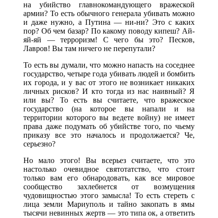
на убийство главнокомандующего вражеской
армии? То есть обычного генерала убивать можно
и даже нужно, а Путина — ни-ни? Это с каких
пор? Об чем базар? По какому поводу кипеш? Ай-
яй-яй — терроризм! С чего бы это? Песков,
Лавров! Вы там ничего не перепутали?
То есть вы думали, что можно напасть на соседнее
государство, четыре года убивать людей и бомбить
их города, и у вас от этого не возникает никаких
личных рисков? И кто тогда из нас наивный? Я
или вы? То есть вы считаете, что вражеское
государство (на которое вы напали и на
территории которого вы ведете войну) не имеет
права даже подумать об убийстве того, по чьему
приказу все это началось и продолжается? Че,
серьезно?
Но мало этого! Вы всерьез считаете, что это
настолько очевидное святотатство, что стоит
только вам его обнародовать, как все мировое
сообщество захлебнется от возмущения
чудовищностью этого замысла! То есть стереть с
лица земли Мариуполь и тайно закопать в ямы
тысячи невинных жертв — это типа ок, а ответить