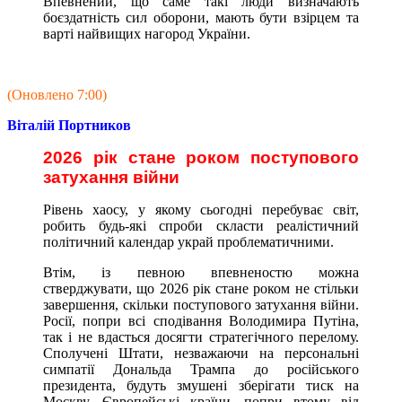
Впевнений, що саме такі люди визначають
боєздатність сил оборони, мають бути взірцем та
варті найвищих нагород України.
(Оновлено 7:00)
Віталій Портников
2026 рік стане роком поступового
затухання війни
Рівень хаосу, у якому сьогодні перебуває світ,
робить будь-які спроби скласти реалістичний
політичний календар украй проблематичними.
Втім, із певною впевненостю можна
стверджувати, що 2026 рік стане роком не стільки
завершення, скільки поступового затухання війни.
Росії, попри всі сподівання Володимира Путіна,
так і не вдасться досягти стратегічного перелому.
Сполучені Штати, незважаючи на персональні
симпатії Дональда Трампа до російського
президента, будуть змушені зберігати тиск на
Москву. Європейські країни, попри втому від