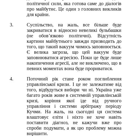
політичної сили, яка готова саме до діалогів
про майбутнє. Це один з головних викликів
для країни.
Суспільство, на жаль, все більше буде
закриватися в відносно невеликі бульбашки
(не обовʼязково політичні). Відсутність
картини майбутнього завжди призводить до
того, що такий вакуум чимось заповнюється.
Є велика загроза, що цей вакуум буде
заповнюватися агресією. Поки це буде лише
накопичення агресії, але не виключено, що в
певних моментах вона буде прориватися.
Поточний рік стане роком поглиблення
управлінської кризи. І це не залежатиме від
того, відбудуться вибори чи ні. Україна уже
багато років живе в системній управлінській
кризі, коріння якої іде від ручного
управління і системи арбітражу періоду
Кучми. На жаль, на сьогодні ця система
влаштовує еліти і ніхто не хоче навіть
поставити діагноз, не кажучи вже про
спроби подумати, а як цю проблему можна
вирішити.