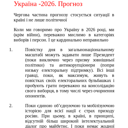
Україна -2026. Прогноз
Чергова частина прогнозу стосується ситуації в
країні і не лише політичної
Коли ми говоримо про Україну в 2026 році, ми
(крім війни), переважно мислимо в категоріях
виборів і персон. І це кардинально неправильно
Повістку дня в загальнонаціональному
масштабі можуть задавати лише Президент
(поки виключно через призму зовнішньої
політики) та антикорупціонери (попри
низьку електоральну підтримку). Всі інші
гравці, поки, як максимум, живуть в
повістках своїх електоральних бульбашках і
пробують грати переважно на консолідацію
свого виборця, в тому числі через очорнення
опонентів.
Поки єдиною обʼєднуючою та мобілізуючою
історією для всієї нації є страх приходу
росіян. При цьому, в країні, в принципі,
відсутній більш широкий інтелектуальний
діалог про майбутнє. І поки немає жодної