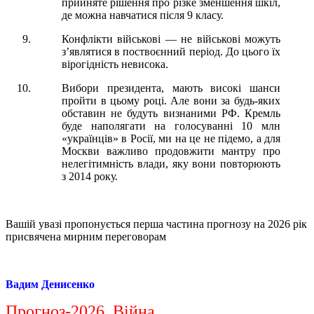
прийняте рішення про різке зменшення шкіл,
де можна навчатися після 9 класу.
Конфлікти військові — не військові можуть
зʼявлятися в поствоєнний період. До цього їх
вірогідність невисока.
Вибори президента, мають високі шанси
пройти в цьому році. Але вони за будь-яких
обставин не будуть визнаними РФ. Кремль
буде наполягати на голосуванні 10 млн
«українців» в Росії, ми на це не підемо, а для
Москви важливо продовжити мантру про
нелегітимність влади, яку вони повторюють
з 2014 року.
Вашій увазі пропонується перша частина прогнозу на 2026 рік
присвячена мирним переговорам
Вадим Денисенко
Прогноз-2026. Війна