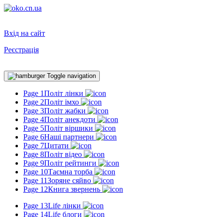
Вхід на сайт
Реєстрація
Toggle navigation
Page 1
Політ лінки
Page 2
Політ імхо
Page 3
Політ жабки
Page 4
Політ анекдоти
Page 5
Політ віршики
Page 6
Наші партнери
Page 7
Цитати
Page 8
Політ відео
Page 9
Політ рейтинги
Page 10
Таємна торба
Page 11
Зоряне сяйво
Page 12
Книга звернень
Page 13
Life лінки
Page 14
Life блоги