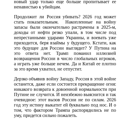
новый удар только еще больше пропитывает ее
ненавистью к убийцам.
Продолжит ли Россия убивать? 2026 год может
стать показательным. Накопленные на войну
запасы были окончательно растрачены в 2025-м,
доходы от нефти резко упали, в том числе под
непрестанными ударами Украины, и воевать уже
приходится, беря взаймы у будущего. Кстати, как
это будущее для России выглядит? У Путина на
это ответа нет. Трамп поманил иллюзией
возвращения России в число глобальных игроков,
а играть уже больше нечем. Да и Китай ее плотно
за это время ухватил, не отпустит.
Дерзко объявив войну Западу, Россия в этой войне
останется, даже если состоится прекращение огня:
никакого возврата к довоенной нормальности при
Путине не случится. И неизбежно выяснится и так
очевидное: этот вызов России не по силам. 2026
год эту истину выкатит ей буквально под нос. И о
том, что фактором Трампа распорядились не по
уму, придется сильно пожалеть.