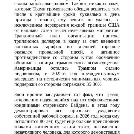
своим папой-алкоголиком. Так вот, никаких задач,
которые Трамп громогласно обещал решить, в том
числе в кратчайшие сроки, буквально в день
прихода к власти, ему решить не удалось, за
исключением перекрытия южной границы США
от наплыва сотен тысяч нелегальных мигрантов.
Грандиозный план организации притока
триллионов долларов в казну за счет введения
лошадиных тарифов во внешней торговле
оказался провальной идеей, а активное
противодействие со стороны Китая обозначило
обидные границы трамповского всемогущества.
Американцы остались Трампом сильно
недовольны, и 2025-й год президент-уникум
завершает на исторически минимальных уровнях
поддержки со стороны сограждан: 35-36%.
Злой иронии заслуживает тот факт, что Трамп,
откровенно издевавшийся над психофизическими
кондициями старенького Байдена, в этом году
демонстрировал все признаки ухудшения
собственной рабочей формы, и 2026 год, когда ему
исполнится 80 лет, будет еще больше преисполнен
знаками жизненного заката этого, несомненно,
незаурядного человека, для которого демонстрация