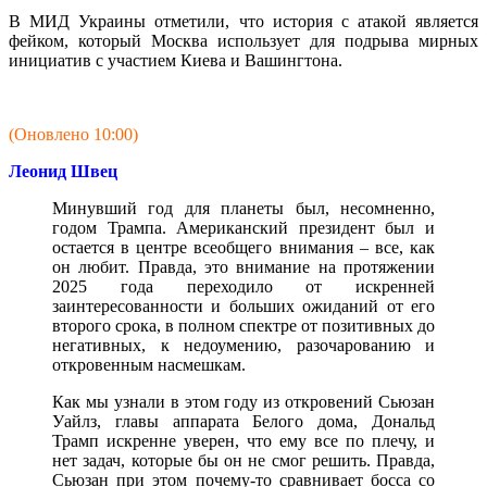
В МИД Украины отметили, что история с атакой является
фейком, который Москва использует для подрыва мирных
инициатив с участием Киева и Вашингтона.
(Оновлено 10:00)
Леонид Швец
Минувший год для планеты был, несомненно,
годом Трампа. Американский президент был и
остается в центре всеобщего внимания – все, как
он любит. Правда, это внимание на протяжении
2025 года переходило от искренней
заинтересованности и больших ожиданий от его
второго срока, в полном спектре от позитивных до
негативных, к недоумению, разочарованию и
откровенным насмешкам.
Как мы узнали в этом году из откровений Сьюзан
Уайлз, главы аппарата Белого дома, Дональд
Трамп искренне уверен, что ему все по плечу, и
нет задач, которые бы он не смог решить. Правда,
Сьюзан при этом почему-то сравнивает босса со