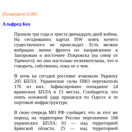
(Размещено 6:00)
Альфред Кох
Прошли три года и триста двенадцать дней войны.
На сегодняшних картах ISW опять ничего
существенного не происходит. Есть мелкие
вибрации линии фронта по направлению к
Запорожью и восточнее Покровска (на север от
Удачного), но они настолько незначительны, что и
говорить, собственно, пока не о чем.
В ночь на сегодня россияне атаковали Украину
205 БПЛА. Украинские силы ПВО перехватили
176 из них. Зафиксировано попадание 24
вражеских БПЛА в 15 местах. Сообщается, что
опять основной удар пришелся по Одессе и ее
портовой инфраструктуре.
В свою очередь МО РФ сообщает, что за этот же
период на территории России перехвачено 168
украинских БПЛА: 61 — над территорией
Брянской области, 25 — над территорией