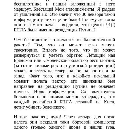
беспилотника и нашли заложенный в него
маршрут. Блестяще! Мои аплодисменты! Я рыдаю
от умиления! Но! Это значит, что 30 декабря такой
информации у них еще не было! Почему же тогда
они с самого начала твердили, что целью 91(!)
БПЛА была именно резиденция Путина?
Чем беспилотник отличается от баллистической
ракеты? Тем, что он может резко менять
траекторию. Вплоть до того, что он может
развернуться и улететь обратно. Летящий над
Брянской или Смоленской областью беспилотник
(за сотни километров от путинской резиденции!)
может полететь на север, на юг, на восток и на
запад. Факт того, что в какой-то начальный
момент полета вектор его движения был
направлен на резиденцию Путина не означает
ничего. Ноль информации. Со значительно
большими основаниями можно утверждать, что
каждый российский БПЛА летящий на Киев,
летит убивать Зеленского.
И вот, наконец, чудо! Через четыре дня после
налета они вскрыли таки бортовой компьютер
одного (только одного!) дрона и нашли (ура,