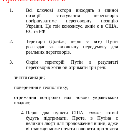
Всі ключові актори виходять з єдиної
позиції: затягування переговорів
погіршуватиме переговорну позицію
України. Це той консенсус, який є в США,
ЄС та РФ.
Території (Донбас, перш за все) Путін
розглядає як виключну передумову для
реальних переговорів.
Окрім територій Путін в результаті
переговорів хотів би отримати три речі:
зняття санкцій;
повернення в геополітику;
отримання контролю над новою українською
владою;
Перші два пункти США, схоже, готові
будуть підтримати. Проте, в Путіна є
великий люфт для продовження війни, адже
він завжди може почати говорити про зняття