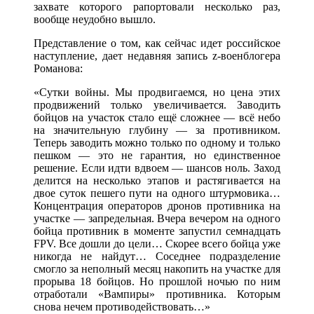
захвате которого рапортовали несколько раз,
вообще неудобно вышло.
Представление о том, как сейчас идет российское
наступление, дает недавняя запись z-военблогера
Романова:
«Сутки войны. Мы продвигаемся, но цена этих
продвижений только увеличивается. Заводить
бойцов на участок стало ещё сложнее — всё небо
на значительную глубину — за противником.
Теперь заводить можно только по одному и только
пешком — это не гарантия, но единственное
решение. Если идти вдвоем — шансов ноль. Заход
делится на несколько этапов и растягивается на
двое суток пешего пути на одного штурмовика…
Концентрация операторов дронов противника на
участке — запредельная. Вчера вечером на одного
бойца противник в моменте запустил семнадцать
FPV. Все дошли до цели… Скорее всего бойца уже
никогда не найдут… Соседнее подразделение
смогло за неполный месяц накопить на участке для
прорыва 18 бойцов. Но прошлой ночью по ним
отработали «Вампиры» противника. Которым
снова нечем противодействовать…»