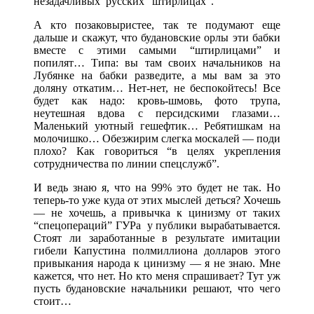
незадачливых русских “штирлицах”.
А кто позаковыристее, так те подумают еще
дальше и скажут, что будановские орлы эти бабки
вместе с этими самыми “штирлицами” и
попилят… Типа: вы там своих начальников на
Лубянке на бабки разведите, а мы вам за это
доляну откатим… Нет-нет, не беспокойтесь! Все
будет как надо: кровь-шмовь, фото трупа,
неутешная вдова с персидскими глазами…
Маленький уютный гешефтик… Ребятишкам на
молочишко… Обезжирим слегка москалей — поди
плохо? Как говориться “в целях укрепления
сотрудничества по линии спецслужб”.
И ведь знаю я, что на 99% это будет не так. Но
теперь-то уже куда от этих мыслей деться? Хочешь
— не хочешь, а привычка к цинизму от таких
“спецопераций” ГУРа у публики вырабатывается.
Стоят ли заработанные в результате имитации
гибели Капустина полмиллиона долларов этого
привыкания народа к цинизму — я не знаю. Мне
кажется, что нет. Но кто меня спрашивает? Тут уж
пусть будановские начальники решают, что чего
стоит…