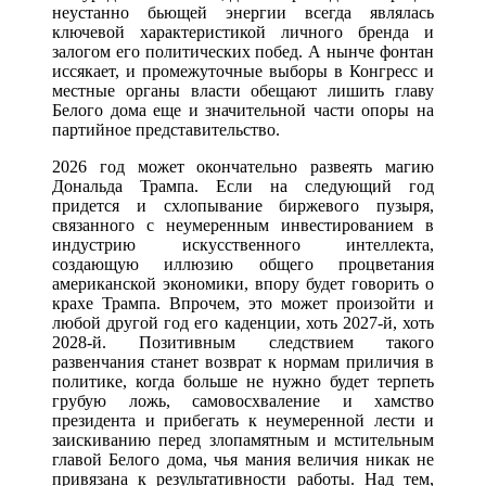
неустанно бьющей энергии всегда являлась
ключевой характеристикой личного бренда и
залогом его политических побед. А нынче фонтан
иссякает, и промежуточные выборы в Конгресс и
местные органы власти обещают лишить главу
Белого дома еще и значительной части опоры на
партийное представительство.
2026 год может окончательно развеять магию
Дональда Трампа. Если на следующий год
придется и схлопывание биржевого пузыря,
связанного с неумеренным инвестированием в
индустрию искусственного интеллекта,
создающую иллюзию общего процветания
американской экономики, впору будет говорить о
крахе Трампа. Впрочем, это может произойти и
любой другой год его каденции, хоть 2027-й, хоть
2028-й. Позитивным следствием такого
развенчания станет возврат к нормам приличия в
политике, когда больше не нужно будет терпеть
грубую ложь, самовосхваление и хамство
президента и прибегать к неумеренной лести и
заискиванию перед злопамятным и мстительным
главой Белого дома, чья мания величия никак не
привязана к результативности работы. Над тем,