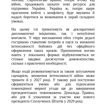
війни, продовжать шукати нові ресурси для
підтримки України. Україна ж, попри щире
прагнення вийти з конфлікту, буде змушена й
надалі боротися за виживання в украй складних
умовах.
На цьому тлі триватимуть як декларативні
дипломатичні ініціативи, так і непублічні
контакти. У міру виснаження обох сторін дедалі
гострішою ставатиме потреба в паузі та зниженні
інтенсивності бойових дій без офіційного
оформлення таких кроків. Припинення вогню
навіть у локальних формах відбуватиметься не
стільки завдяки досягнутим домовленостям,
скільки з практичної необхідності.
Якщо події розвиватимуться за таким затухаючим
сценарієм, зниження інтенсивності війни може
тривати й у 2027 році. У такому разі поступово
сформуються умови або для підписання
повноцінної мирної угоди ще до завершення
президентських повноважень Дональда Трампа,
або для її ухвалення за участю вже нового
президента Сполучених Штатів у 2029 році.