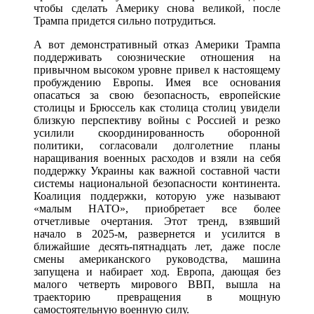
чтобы сделать Америку снова великой, после
Трампа придется сильно потрудиться.
А вот демонстративный отказ Америки Трампа
поддерживать союзнические отношения на
привычном высоком уровне привел к настоящему
пробуждению Европы. Имея все основания
опасаться за свою безопасность, европейские
столицы и Брюссель как столица столиц увидели
близкую перспективу войны с Россией и резко
усилили скоординированность оборонной
политики, согласовали долголетние планы
наращивания военных расходов и взяли на себя
поддержку Украины как важной составной части
системы национальной безопасности континента.
Коалиция поддержки, которую уже называют
«малым НАТО», приобретает все более
отчетливые очертания. Этот тренд, взявший
начало в 2025-м, развернется и усилится в
ближайшие десять-пятнадцать лет, даже после
смены американского руководства, машина
запущена и набирает ход. Европа, дающая без
малого четверть мирового ВВП, вышла на
траекторию превращения в мощную
самостоятельную военную силу.