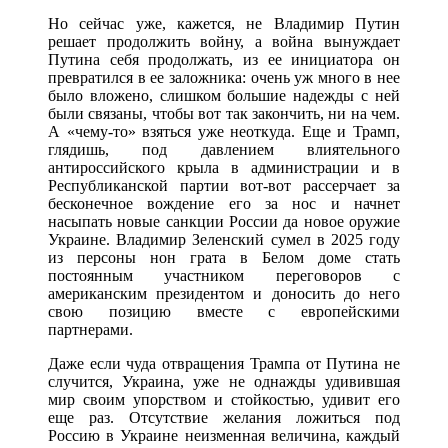
Но сейчас уже, кажется, не Владимир Путин
решает продолжить войну, а война вынуждает
Путина себя продолжать, из ее инициатора он
превратился в ее заложника: очень уж много в нее
было вложено, слишком большие надежды с ней
были связаны, чтобы вот так закончить, ни на чем.
А «чему-то» взяться уже неоткуда. Еще и Трамп,
глядишь, под давлением влиятельного
антироссийского крыла в администрации и в
Республиканской партии вот-вот рассерчает за
бесконечное вождение его за нос и начнет
насыпать новые санкции России да новое оружие
Украине. Владимир Зеленский сумел в 2025 году
из персоны нон грата в Белом доме стать
постоянным участником переговоров с
американским президентом и доносить до него
свою позицию вместе с европейскими
партнерами.
Даже если чуда отвращения Трампа от Путина не
случится, Украина, уже не однажды удивившая
мир своим упорством и стойкостью, удивит его
еще раз. Отсутствие желания ложиться под
Россию в Украине неизменная величина, каждый