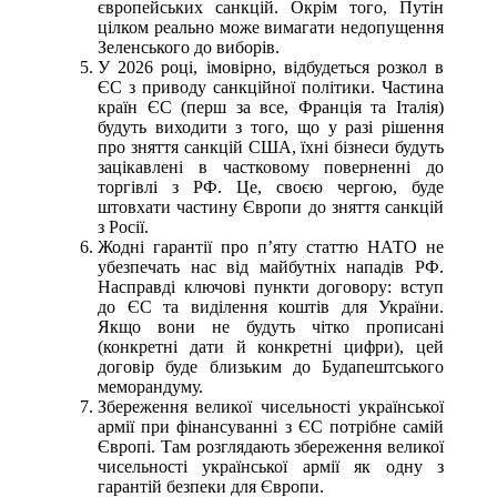
європейських санкцій. Окрім того, Путін
цілком реально може вимагати недопущення
Зеленського до виборів.
У 2026 році, імовірно, відбудеться розкол в
ЄС з приводу санкційної політики. Частина
країн ЄС (перш за все, Франція та Італія)
будуть виходити з того, що у разі рішення
про зняття санкцій США, їхні бізнеси будуть
зацікавлені в частковому поверненні до
торгівлі з РФ. Це, своєю чергою, буде
штовхати частину Європи до зняття санкцій
з Росії.
Жодні гарантії про п’яту статтю НАТО не
убезпечать нас від майбутніх нападів РФ.
Насправді ключові пункти договору: вступ
до ЄС та виділення коштів для України.
Якщо вони не будуть чітко прописані
(конкретні дати й конкретні цифри), цей
договір буде близьким до Будапештського
меморандуму.
Збереження великої чисельності української
армії при фінансуванні з ЄС потрібне самій
Європі. Там розглядають збереження великої
чисельності української армії як одну з
гарантій безпеки для Європи.