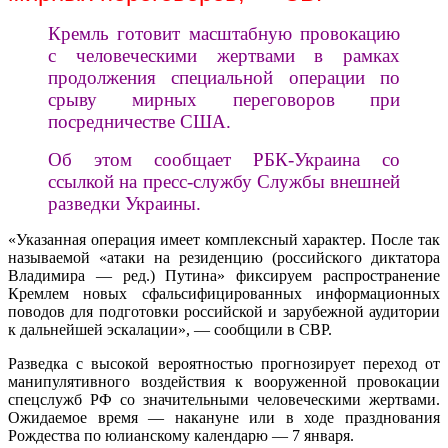
Кремль готовит масштабную провокацию
с человеческими жертвами в рамках
продолжения специальной операции по
срыву мирных переговоров при
посредничестве США.
Об этом сообщает РБК-Украина со
ссылкой на пресс-службу Службы внешней
разведки Украины.
«Указанная операция имеет комплексный характер. После так
называемой «атаки на резиденцию (российского диктатора
Владимира — ред.) Путина» фиксируем распространение
Кремлем новых сфальсифицированных информационных
поводов для подготовки российской и зарубежной аудитории
к дальнейшей эскалации», — сообщили в СВР.
Разведка с высокой вероятностью прогнозирует переход от
манипулятивного воздействия к вооруженной провокации
спецслужб РФ со значительными человеческими жертвами.
Ожидаемое время — накануне или в ходе празднования
Рождества по юлианскому календарю — 7 января.