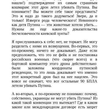
нашли!) подтверждение их самым страшным
кошмарам: этот дрон летел убивать Путина. Вы
понимаете? Вы можете себе такое представить?
Это ж надо до такого додуматься! Звери, да и
только! Изверги рода человеческого! Невинного
как дитя Путина — эти животные хотели убить…
Нужны ли еще какие-то доказательства
бесчеловечности киевской хунты?
Я прислушиваюсь к себе: нет, не торкает. Не могу
разделить с ними их возмущения. Во-первых, это
по-прежнему, ничего не доказывает. Даже если
предположить, что это не фейк и не постановка
российских военных (что скорее всего) и в
бортовой компьютер этого дрона действительно
были заложены координаты путинской
резиденции, то это лишь доказывает что именно
этот конкретный дрон был на нее нацелен. Это
вовсе не означает, что все остальные 90 БПЛА
летели убивать Путина.
А во-вторых, я по-прежнему не понимаю: почему,
собственно, украинцы не могут убить Путина? Из
какой такой конвенции это вытекает? Где в каком
законе или международном договоре есть запрет