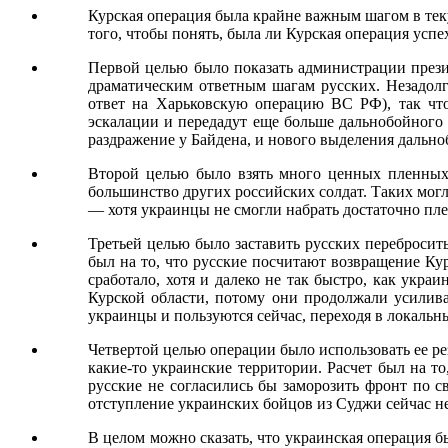
Курская операция была крайне важным шагом в тек
того, чтобы понять, была ли Курская операция успе
Первой целью было показать администрации прези
драматическим ответным шагам русских. Незадолг
ответ на Харьковскую операцию ВС РФ), так что
эскалации и передадут еще больше дальнобойного 
раздражение у Байдена, и нового выделения дально
Второй целью было взять много ценных пленных.
большинство других российских солдат. Таких мог
— хотя украинцы не смогли набрать достаточно пл
Третьей целью было заставить русских перебросить
был на то, что русские посчитают возвращение Ку
сработало, хотя и далеко не так быстро, как укра
Курской области, потому они продолжали усилива
украинцы и пользуются сейчас, переходя в локальн
Четвертой целью операции было использовать ее рез
какие-то украинские территории. Расчет был на т
русские не согласились бы заморозить фронт по с
отступление украинских бойцов из Суджи сейчас не 
В целом можно сказать, что украинская операция б