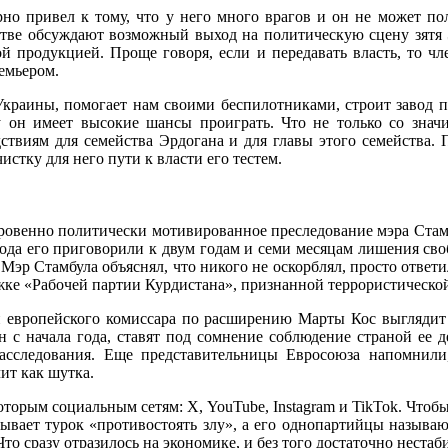
но привел к тому, что у него много врагов и он не может по
стве обсуждают возможный выход на политическую сцену зятя Э
 продукцией. Проще говоря, если и передавать власть, то чле
емьером.
Украины, помогает нам своими беспилотниками, строит завод по
 он имеет высокие шансы проиграть. Что не только со значи
дствиям для семейства Эрдогана и для главы этого семейства
истку для него пути к власти его тестем.
овенно политически мотивированное преследование мэра Стамбу
ода его приговорили к двум годам и семи месяцам лишения сво
Мэр Стамбула объяснял, что никого не оскорблял, просто ответи
ке «Рабочей партии Курдистана», признанной террористической
 европейского комиссара по расширению Марты Кос выглядит 
н с начала года, ставят под сомнение соблюдение страной ее 
асследования. Еще представительницы Евросоюза напомнил
ит как шутка.
оторым социальным сетям: X, YouTube, Instagram и TikTok. Что
ывает турок «противостоять злу», а его однопартийцы называю
то сразу отразилось на экономике, и без того достаточно неста