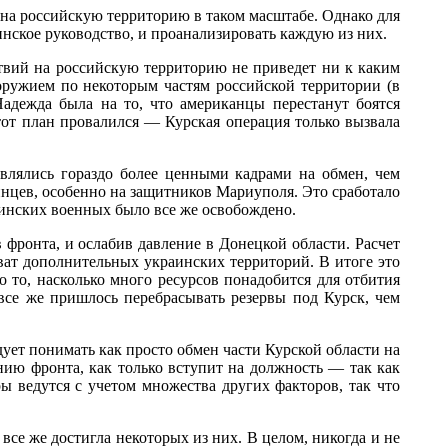
на российскую территорию в таком масштабе. Однако для
инское руководство, и проанализировать каждую из них.
твий на российскую территорию не приведет ни к каким
оружием по некоторым частям российской территории (в
адежда была на то, что американцы перестанут боятся
тот план провалился — Курская операция только вызвала
влялись гораздо более ценными кадрами на обмен, чем
нцев, особенно на защитников Мариуполя. Это сработало
аинских военных было все же освобождено.
 фронта, и ослабив давление в Донецкой области. Расчет
хват дополнительных украинских территорий. В итоге это
о то, насколько много ресурсов понадобится для отбития
все же пришлось перебрасывать резервы под Курск, чем
дует понимать как просто обмен части Курской области на
нию фронта, как только вступит на должность — так как
ы ведутся с учетом множества других факторов, так что
все же достигла некоторых из них. В целом, никогда и не