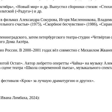
Октябрь», «Новый мир» и др. Выпустил сборники стихов: «Стихи 
льтской («Радуга») и др.
я в фильмах Александра Сокурова, Игоря Масленникова, Владими
тельного счастья» (1975), «Скорбное бесчувствие» (1986), «Сира
нинградского, затем петербургского театра-студии «Четвёртая с
ого Дома Актёра.
ио России. В 2000–2001 годах вёл совместно с Михаилом Жване
отой Остап». Автор либретто оперетты «Чайка» на музыку Алек
 сцене театра «Школа современной пьесы», музыкального спек
 фестиваля «Крок» за лучшую драматургию и других».
 Ивана Лимбаха, 2024):