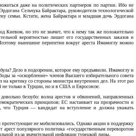
ложиться даже на политических партнеров по партии. Ибо не
рдогана Сельчука Байрактара, руководителя технологической
ну семьи. Кстати, жена Байрактара и младшая дочь Эрдогана
д Киевом, но это не значит, что к нему так же положительно
тельной вероятностью лишит его государственных заказов и
. Поэтому нынешние перипетии вокруг ареста Имамоглу можно
ла? Дело в подозрении, которое ему предъявили. Имамоглу и
боды за «оскорбление» членов Высшего избирательного совета
л на критику со стороны министра внутренних дел. На этот раз
 не только в Турции, но и в США и Евросоюзе.
довольно беззубо: волна арестов и обвинений, направленных
демократических принципов; ЕС настаивает на прозрачности и
и, что Турция — кандидат на вступление и должна уважать
бы протестующие не мобилизовались. Однако акции в поддержку
т арест популярного политика «государственным переворотом
бильной из-за значительной инфляции турецкой лиры.