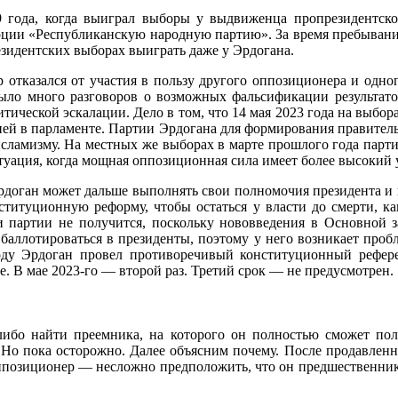
9 года, когда выиграл выборы у выдвиженца пропрезидентск
ии «Республиканскую народную партию». За время пребывания 
резидентских выборах выиграть даже у Эрдогана.
 отказался от участия в пользу другого оппозиционера и одн
ыло много разговоров о возможных фальсификации результатов
тической эскалации. Дело в том, что 14 мая 2023 года на выбо
ей в парламенте. Партии Эрдогана для формирования правитель
сламизму. На местных же выборах в марте прошлого года парти
уация, когда мощная оппозиционная сила имеет более высокий 
Эрдоган может дальше выполнять свои полномочия президента и
онституционную реформу, чтобы остаться у власти до смерти,
и партии не получится, поскольку нововведения в Основной з
баллотироваться в президенты, поэтому у него возникает проб
оду Эрдоган провел противоречивый конституционный рефере
. В мае 2023-го — второй раз. Третий срок — не предусмотрен.
бо найти преемника, на которого он полностью сможет поло
 Но пока осторожно. Далее объясним почему. После продавлен
оппозиционер — несложно предположить, что он предшественник