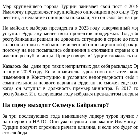
Мэр крупнейшего города Турции занимает свой пост с 201
Имамоглу представляет крупнейшую оппозиционную силу Турц
рейтинг, а недавние соцопросы показали, что он смог бы на п
На майских выборах президента в 2023 году задержанный мэр
уступил Эрдогану менее пяти процентов поддержки. Тогда б
республиканцы решили не доводить ситуацию в стране до поли
голосов и стали самой многочисленной оппозиционной фракци
поэтому на нее посыпались обвинения в сползании страны к и
именно республиканцы. Проще говоря, в Турции сложилась сит
Казалось бы, даже при таких неприятных для себя раскладах 
плану в 2028 году. Если правитель турок снова не затеет к
изменения в Конституцию в условиях непопулярности себя 
сомнительности первого варианта Эрдоган не сможет еще раз 
когда он вступил в должность премьер-министра. В 2017 г
республике. И в следующем году избрался президентом впервые
На сцену выходит Сельчук Байрактар?
За три последующих года нынешнему лидеру турок нужно ли
партнеров по НАТО. Они уже осудили задержание Имамоглу.
Турции получит огромные рычаги влияния, и если это будет 
его свобода.