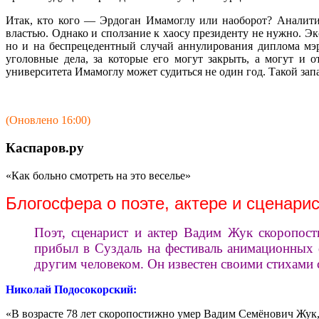
Итак, кто кого — Эрдоган Имамоглу или наоборот? Аналитик
властью. Однако и сползание к хаосу президенту не нужно. 
но и на беспрецедентный случай аннулирования диплома мэр
уголовные дела, за которые его могут закрыть, а могут и 
университета Имамоглу может судиться не один год. Такой запа
(Оновлено 16:00)
Каспаров.ру
«Как больно смотреть на это веселье»
Блогосфера о поэте, актере и сценари
Поэт, сценарист и актер Вадим Жук скоропос
прибыл в Суздаль на фестиваль анимационных 
другим человеком. Он известен своими стихами 
Николай Подосокорский:
«В возрасте 78 лет скоропостижно умер Вадим Семёнович Жук, 