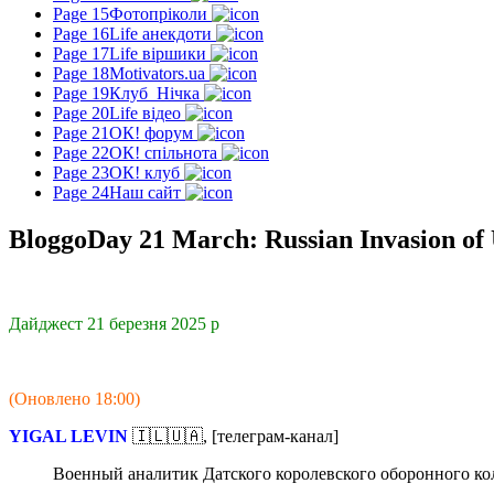
Page 15
Фотопріколи
Page 16
Life анекдоти
Page 17
Life віршики
Page 18
Motivators.ua
Page 19
Клуб_Нічка
Page 20
Life відео
Page 21
ОК! форум
Page 22
ОК! спільнота
Page 23
ОК! клуб
Page 24
Наш сайт
BloggoDay 21 March: Russian Invasion of
Дайджест 21 березня 2025 р
(Оновлено 18:00)
YIGAL
LEVIN
🇮🇱🇺🇦, [телеграм-канал]
Военный аналитик Датского королевского оборонного к