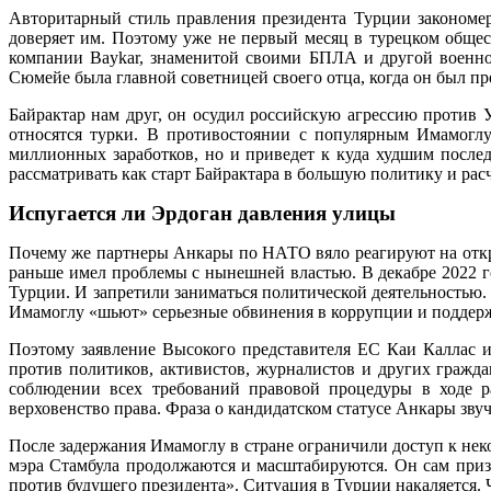
Авторитарный стиль правления президента Турции закономер
доверяет им. Поэтому уже не первый месяц в турецком обще
компании Baykar, знаменитой своими БПЛА и другой военной
Сюмейе была главной советницей своего отца, когда он был пр
Байрактар нам друг, он осудил российскую агрессию против 
относятся турки. В противостоянии с популярным Имамоглу
миллионных заработков, но и приведет к куда худшим после
рассматривать как старт Байрактара в большую политику и расч
Испугается ли Эрдоган давления улицы
Почему же партнеры Анкары по НАТО вяло реагируют на откр
раньше имел проблемы с нынешней властью. В декабре 2022 г
Турции. И запретили заниматься политической деятельностью. 
Имамоглу «шьют» серьезные обвинения в коррупции и поддерж
Поэтому заявление Высокого представителя ЕС Каи Каллас и
против политиков, активистов, журналистов и других гражда
соблюдении всех требований правовой процедуры в ходе р
верховенство права. Фраза о кандидатском статусе Анкары звуч
После задержания Имамоглу в стране ограничили доступ к нек
мэра Стамбула продолжаются и масштабируются. Он сам приз
против будущего президента». Ситуация в Турции накаляется. Ч