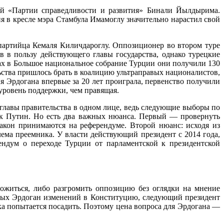
ой «Партии справедливости и развития» Бинали Йылдырима.
в кресле мэра Стамбула Имамоглу значительно нарастил свой
опартийца Кемаля Киличдароглу. Оппозиционер во втором туре
 в пользу действующего главы государства, однако турецкие
рах в Большое национальное собрание Турции они получили 130
ства пришлось брать в коалицию ультраправых националистов,
я Эрдогана впервые за 20 лет проиграла, первенство получили
уровень поддержки, чем правящая.
 главы правительства в одном лице, ведь следующие выборы по
 как Путин. Но есть два важных нюанса. Первый — провернуть
акон принимаются на референдуме. Второй нюанс: исходя из
лема преемника. У власти действующий президент с 2014 года,
ндум о переходе Турции от парламентской к президентской
житься, либо разгромить оппозицию без оглядки на мнение
ных Эрдоган изменений в Конституцию, следующий президент
а попытается посадить. Поэтому цена вопроса для Эрдогана —