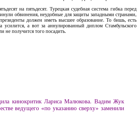
десят на пятьдесят. Турецкая судебная система гибка перед
винули обвинения, неудобные для защиты западными странами,
президенты должен иметь высшее образование. То бишь, есть
да усилится, а вот за аннулированный диплом Стамбульского
ли не получится того посадить.
бщила кинокритик Лариса Малюкова. Вадим Жук
естве ведущего «по указанию сверху» заменили