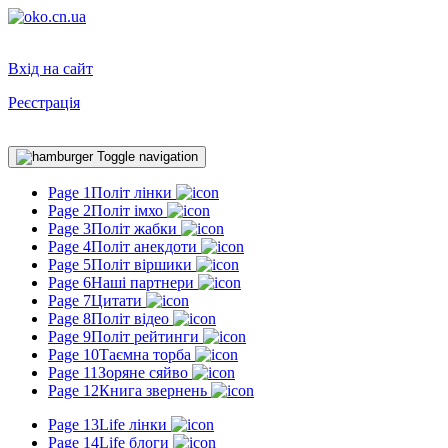
Вхід на сайт
Реєстрація
Toggle navigation
Page 1
Політ лінки
Page 2
Політ імхо
Page 3
Політ жабки
Page 4
Політ анекдоти
Page 5
Політ віршики
Page 6
Наші партнери
Page 7
Цитати
Page 8
Політ відео
Page 9
Політ рейтинги
Page 10
Таємна торба
Page 11
Зоряне сяйво
Page 12
Книга звернень
Page 13
Life лінки
Page 14
Life блоги