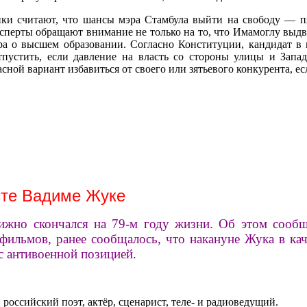
и считают, что шансы мэра Стамбула выйти на свободу — пять
Эксперты обращают внимание не только на то, что Имамоглу выд
а о высшем образовании. Согласно Конституции, кандидат в 
отпустить, если давление на власть со стороны улицы и Запа
сной вариант избавиться от своего или зятьевого конкурента, ес
сте Вадиме Жуке
тижно скончался на 79-м году жизни. Об этом соо
фильмов, ранее сообщалось, что накануне Жука в кач
с антивоенной позицией.
российский поэт, актёр, сценарист, теле- и радиоведущий.