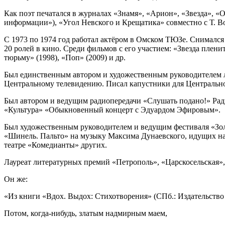
Как поэт печатался в журналах «Знамя», «Арион», «Звезда», «
информации»), «Угол Невского и Крещатика» совместно с Т. Во
С 1973 по 1974 год работал актёром в Омском ТЮЗе. Снималс
20 ролей в кино. Среди фильмов с его участием: «Звезда плени
тюрьму» (1998), «Поп» (2009) и др.
Был единственным автором и художественным руководителем ле
Центральному телевидению. Писал капустники для Центральн
Был автором и ведущим радиопередачи «Слушать подано!» Рад
«Культура» «Обыкновенный концерт с Эдуардом Эфировым».
Был художественным руководителем и ведущим фестиваля «Зол
«Шинель. Пальто» на музыку Максима Дунаевского, идущих на
театре «Комедианты» других.
Лауреат литературных премий «Петрополь», «Царскосельская»,
Он же:
«Из книги «Вдох. Выдох: Стихотворения» (СПб.: Издательство
Потом, когда-нибудь, златым надмирным маем,