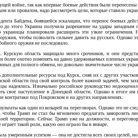
ущей войне, так как впервые боевые действия были перенесены 
хом или провалом, надо рассмотреть цели, которые ставило укра
дента Байдена, боявшейся эскалации, что перенос боевых дейс
о до этого Украина получила разрешение на удары западным 
 украинцы планировали расширить эти узкие ограничения. Н
оружия, чтобы позволить сильнее давить на русских. Однако э
бойного оружия не последовало.
 Курскую область защищало много срочников, и они предста
ли более охотно поменять на давно удерживаемых пленных украи
енных для полного обмена, но довольно значительное число укр
 дополнительные ресурсы под Курск, сняв их с других участков
рской области под свой контроль более важной задачей, чем за
инцы надеялись. Изначально российское руководство недооценил
ть свое наступление в Донецкой области. Однако в итоге им 
ые контратаки под Покровском и на других направлениях.
ультаты как один из козырей на переговорах. Однако это не сле
о, чтобы Трамп не стал бы мгновенно предлагать заморозить ли
воей территории. Сейчас Трамп уже на должности, и переговор
играет такой роли, какую оно играло бы в январе.
ыла умеренным успехом — она не достигла всех своих целей, но 