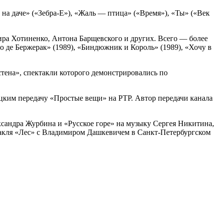
на даче» («Зебра-Е»), «Жаль — птица» («Время»), «Ты» («Век
ра Хотиненко, Антона Барщевского и других. Всего — более
но де Бержерак» (1989), «Биндюжник и Король» (1989), «Хочу в
тена», спектакли которого демонстрировались по
цким передачу «Простые вещи» на РТР. Автор передачи канала
сандра Журбина и «Русское горе» на музыку Сергея Никитина,
такля «Лес» с Владимиром Дашкевичем в Санкт-Петербургском