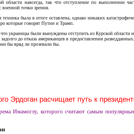
ой области навсегда, так что отступление по выполнении част
 военной точки зрения.
 техника была в итоге оставлена, однако никаких катастрофиче
ро которые говорят Путин и Трамп.
 что украинцы были вынуждены отступить из Курской области из
адолго до отказа американцев в предоставлении разведданных. 
они бы вряд ли прозевали бы.
го Эрдоган расчищает путь к президент
крема Имамоглу, которого считают самым популярн
ан