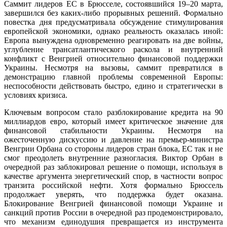
Саммит лидеров ЕС в Брюсселе, состоявшийся 19–20 марта,
завершился без каких-либо прорывных решений. Формально
повестка дня предусматривала обсуждение стимулирования
европейской экономики, однако реальность оказалась иной:
Европа вынуждена одновременно реагировать на две войны,
углубление трансатлантического раскола и внутренний
конфликт с Венгрией относительно финансовой поддержки
Украины. Несмотря на вызовы, саммит превратился в
демонстрацию главной проблемы современной Европы:
неспособности действовать быстро, едино и стратегически в
условиях кризиса.
Ключевым вопросом стало разблокирование кредита на 90
миллиардов евро, который имеет критическое значение для
финансовой стабильности Украины. Несмотря на
ожесточенную дискуссию и давление на премьер-министра
Венгрии Орбана со стороны лидеров стран блока, ЕС так и не
смог преодолеть внутренние разногласия. Виктор Орбан в
очередной раз заблокировал решение о помощи, используя в
качестве аргумента энергетический спор, в частности вопрос
транзита российской нефти. Хотя формально Брюссель
продолжает уверять, что поддержка будет оказана.
Блокирование Венгрией финансовой помощи Украине и
санкций против России в очередной раз продемонстрировало,
что механизм единодушия превращается из инструмента