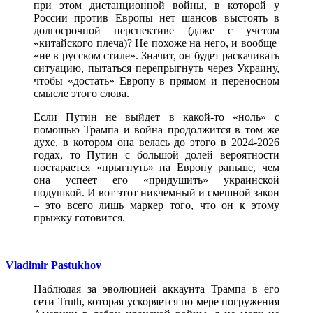
при этом дистанционной войны, в которой у
России против Европы нет шансов выстоять в
долгосрочной перспективе (даже с учетом
«китайского плеча)? Не похоже на него, и вообще
«не в русском стиле». Значит, он будет раскачивать
ситуацию, пытаться перепрыгнуть через Украину,
чтобы «достать» Европу в прямом и переносном
смысле этого слова.
Если Путин не выйдет в какой-то «ноль» с
помощью Трампа и война продолжится в том же
духе, в котором она велась до этого в 2024-2026
годах, то Путин с большой долей вероятности
постарается «прыгнуть» на Европу раньше, чем
она успеет его «придушить» украинской
подушкой. И вот этот никчемный и смешной закон
– это всего лишь маркер того, что он к этому
прыжку готовится.
Vladimir Pastukhov
Наблюдая за эволюцией аккаунта Трампа в его
сети Truth, которая ускоряется по мере погружения