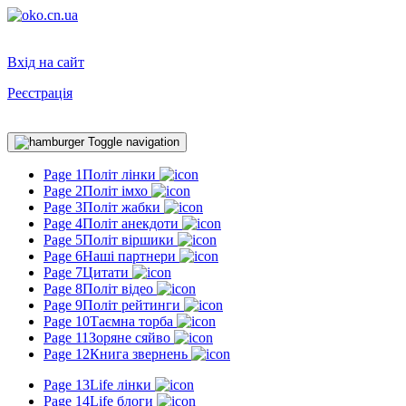
Вхід на сайт
Реєстрація
Toggle navigation
Page 1
Політ лінки
Page 2
Політ імхо
Page 3
Політ жабки
Page 4
Політ анекдоти
Page 5
Політ віршики
Page 6
Наші партнери
Page 7
Цитати
Page 8
Політ відео
Page 9
Політ рейтинги
Page 10
Таємна торба
Page 11
Зоряне сяйво
Page 12
Книга звернень
Page 13
Life лінки
Page 14
Life блоги