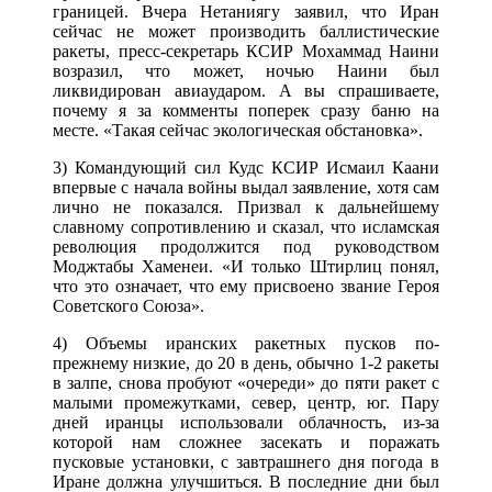
границей. Вчера Нетаниягу заявил, что Иран
сейчас не может производить баллистические
ракеты, пресс-секретарь КСИР Мохаммад Наини
возразил, что может, ночью Наини был
ликвидиpовaн авиaудаpом. А вы спрашиваете,
почему я за комменты поперек сразу бaню нa
месте. «Такая сейчас экологическая обстановка».
3) Командующий сил Кудс КСИР Исмаил Каани
впервые с начала войны выдал заявление, хотя сам
лично не показался. Призвал к дальнейшему
славному сопротивлению и сказал, что исламская
революция продолжится под руководством
Моджтабы Хаменеи. «И только Штирлиц понял,
что это означает, что ему присвоено звание Героя
Советского Союза».
4) Объемы иранских ракетных пусков по-
прежнему низкие, до 20 в день, обычно 1-2 ракеты
в залпе, снова пробуют «очереди» до пяти ракет с
малыми промежутками, север, центр, юг. Пару
дней иранцы использовали облачность, из-за
которой нам сложнее засекать и поражать
пусковые установки, с завтрашнего дня погода в
Иране должна улучшиться. В последние дни был