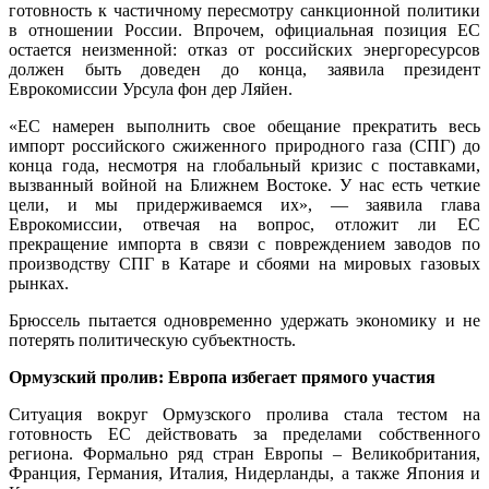
готовность к частичному пересмотру санкционной политики
в отношении России. Впрочем, официальная позиция ЕС
остается неизменной: отказ от российских энергоресурсов
должен быть доведен до конца, заявила президент
Еврокомиссии Урсула фон дер Ляйен.
«ЕС намерен выполнить свое обещание прекратить весь
импорт российского сжиженного природного газа (СПГ) до
конца года, несмотря на глобальный кризис с поставками,
вызванный войной на Ближнем Востоке. У нас есть четкие
цели, и мы придерживаемся их», — заявила глава
Еврокомиссии, отвечая на вопрос, отложит ли ЕС
прекращение импорта в связи с повреждением заводов по
производству СПГ в Катаре и сбоями на мировых газовых
рынках.
Брюссель пытается одновременно удержать экономику и не
потерять политическую субъектность.
Ормузский пролив: Европа избегает прямого участия
Ситуация вокруг Ормузского пролива стала тестом на
готовность ЕС действовать за пределами собственного
региона. Формально ряд стран Европы – Великобритания,
Франция, Германия, Италия, Нидерланды, а также Япония и