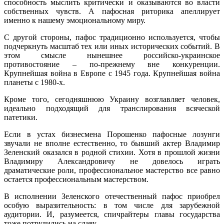
способность мыслить критически и оказываются во власти
собственных чувств. А пафосная риторика апеллирует
именно к нашему эмоциональному миру.
С другой стороны, пафос традиционно используется, чтобы
подчеркнуть масштаб тех или иных исторических событий. В
этом смысле нынешнее российско-украинское
противостояние – по-прежнему вне конкуренции.
Крупнейшая война в Европе с 1945 года. Крупнейшая война
планеты с 1980-х.
Кроме того, сегодняшнюю Украину возглавляет человек,
идеально подходящий для транслирования всяческой
патетики.
Если в устах бизнесмена Порошенко пафосные лозунги
звучали не вполне естественно, то бывший актер Владимир
Зеленский оказался в родной стихии. Хотя в прошлой жизни
Владимиру Александровичу не довелось играть
драматические роли, профессиональное мастерство все равно
остается профессиональным мастерством.
В исполнении Зеленского отечественный пафос приобрел
особую выразительность: в том числе для зарубежной
аудитории. И, разумеется, спичрайтеры главы государства
тоже потрудились на славу.