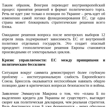
Таким образом, Венгрия переводит внутриевропейский
процесс принятия решений в формат политического торга.
Речь не идет уже только о позиции по Украине – речь идет об
изменении самой логики функционирования ЕС, где одна
страна может блокировать стратегические решения всего
блока.
Ожидание решения вопроса после венгерских выборов 12
апреля лишь подчеркивает зависимость ЕС от внутренней
политики отдельных государств. Это создает опасный
прецедент: геополитические решения Европы становятся
производными от электоральных циклов.
Кризис управляемости: ЕС между принципами и
политическим бессилием
Ситуация вокруг саммита демонстрирует более глубокую
проблему – институциональную слабость Европейского
Союза. Брюссель оказывается неспособным навязать общую
позицию даже в критических вопросах безопасности и войны.
Заявление Эммануэля Макрона о том, что «плана Б по
выделению кредита для Украины не существует», выглядит
скорее как политическая декларация, чем реальная стратегия.
Ведь фактически план Б уже формируется – через обходные