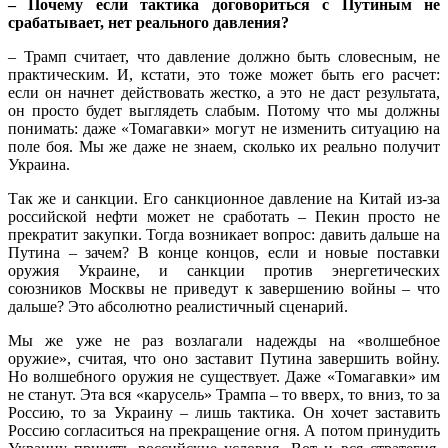
– Почему если тактика договориться с Путиным не
срабатывает, нет реального давления?
– Трамп считает, что давление должно быть словесным, не
практическим. И, кстати, это тоже может быть его расчет:
если он начнет действовать жестко, а это не даст результата,
он просто будет выглядеть слабым. Потому что мы должны
понимать: даже «Томагавки» могут не изменить ситуацию на
поле боя. Мы же даже не знаем, сколько их реально получит
Украина.
Так же и санкции. Его санкционное давление на Китай из-за
российской нефти может не сработать – Пекин просто не
прекратит закупки. Тогда возникает вопрос: давить дальше на
Путина – зачем? В конце концов, если и новые поставки
оружия Украине, и санкции против энергетических
союзников Москвы не приведут к завершению войны – что
дальше? Это абсолютно реалистичный сценарий.
Мы же уже не раз возлагали надежды на «волшебное
оружие», считая, что оно заставит Путина завершить войну.
Но волшебного оружия не существует. Даже «Томагавки» им
не станут. Эта вся «карусель» Трампа – то вверх, то вниз, то за
Россию, то за Украину – лишь тактика. Он хочет заставить
Россию согласиться на прекращение огня. А потом принудить