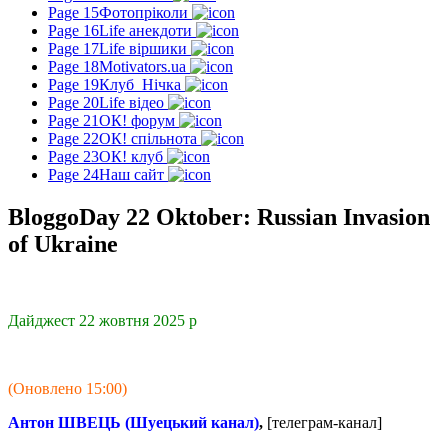
Page 15
Фотопріколи
Page 16
Life анекдоти
Page 17
Life віршики
Page 18
Motivators.ua
Page 19
Клуб_Нічка
Page 20
Life відео
Page 21
ОК! форум
Page 22
ОК! спільнота
Page 23
ОК! клуб
Page 24
Наш сайт
BloggoDay 22 Oktober: Russian Invasion
of Ukraine
Дайджест 22 жовтня 2025 р
(Оновлено 15:00)
Антон ШВЕЦЬ (Шуецький канал)
,
[телеграм-канал]