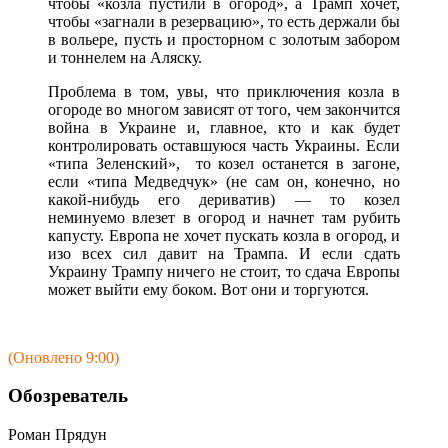
чтобы «козла пустили в огород», а Трамп хочет,
чтобы «загнали в резервацию», то есть держали бы
в вольере, пусть и просторном с золотым забором
и тоннелем на Аляску.
Проблема в том, увы, что приключения козла в
огороде во многом зависят от того, чем закончится
война в Украине и, главное, кто и как будет
контролировать оставшуюся часть Украины. Если
«типа Зеленский», то козел останется в загоне,
если «типа Медведчук» (не сам он, конечно, но
какой-нибудь его дериватив) — то козел
неминуемо влезет в огород и начнет там рубить
капусту. Европа не хочет пускать козла в огород, и
изо всех сил давит на Трампа. И если сдать
Украину Трампу ничего не стоит, то сдача Европы
может выйти ему боком. Вот они и торгуются.
(Оновлено 9:00)
Обозреватель
Роман Прядун