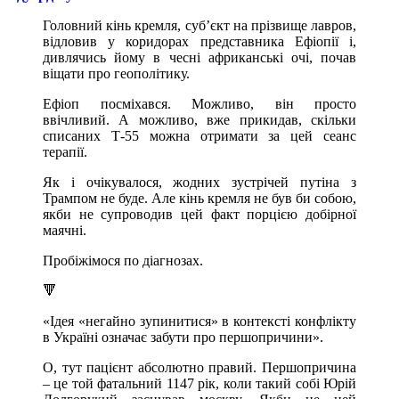
Головний кінь кремля, суб’єкт на прізвище лавров,
відловив у коридорах представника Ефіопії і,
дивлячись йому в чесні африканські очі, почав
віщати про геополітику.
Ефіоп посміхався. Можливо, він просто
ввічливий. А можливо, вже прикидав, скільки
списаних Т-55 можна отримати за цей сеанс
терапії.
Як і очікувалося, жодних зустрічей путіна з
Трампом не буде. Але кінь кремля не був би собою,
якби не супроводив цей факт порцією добірної
маячні.
Пробіжімося по діагнозах.
🔻
«Ідея «негайно зупинитися» в контексті конфлікту
в Україні означає забути про першопричини».
О, тут пацієнт абсолютно правий. Першопричина
– це той фатальний 1147 рік, коли такий собі Юрій