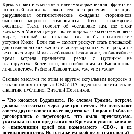
Кремль практически отверг идею «замораживания» фронта на
нынешней линии как окончательного решения – позиция,
разрушающая оптимистические ожидания сторонников
быстрого мирного компромисса. Точка расхождения
очевидна: Трамп говорит об «остановке там, где стоят
войска», а Москва требует более широкого «всеобъемлющего
мира», который на практике означал бы политические
уступки Киева. Если так – саммит рискует стать площадкой
для символических жестов и международных маневров, а не
реального мира. И как сообщили в Белом доме, «в ближайшее
время встреча президента Трампа с Путиным не
планируется». Более того, по сообщениям из Вашингтона,
личная встреча Рубио и Лавров также уже «не нужна».
Своими мыслями по этим и другим актуальным вопросам в
эксклюзивном интервью OBOZ.UA поделился политический
аналитик, публицист Виталий Портников.
– Что касается Будапешта. По словам Трампа, встреча
должна состояться через две-три недели. Но поступают
совсем другие новости по ее подготовке. Лавров и Рубио не
договорились о переговорах, что было предсказуемо,
учитывая то, что представители Кремля в унисон заявили
о «выполнении целей так называемого «СВО», а не
прекращении огня. Но тогда зачем вообще эти разговоры?