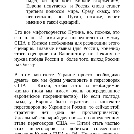
падет, он пригрозит Европе вторжением,
Европа испугается, и Россия снова станет
третьим полюсом мира. Сразу скажу, это
невозможно, но Путин, похоже, верит
именно в такой сценарий.
Это все мифотворчество Путина, но, похоже, это
его план. И имитация посредничества между
США и Китаем необходима для реализации этого
сценария. Главные изъяны (для России, конечно)
этого сценария: ни Вашингтону, ни Пекину не
нужна победа России и, более того, выход России
на Одессу.
В этом контексте Украине просто необходимо
думать, как мы будем участвовать в переговорах
США — Китай, чтобы стать их необходимой
частью (пока мы имеем очень опосредованное
европейское посредничество). Но если полгода
назад у Европы была стратегия в контексте
переговоров по Украине и России, то сейчас этой
стратегии нет (она не просматривается).
Идеальный сценарий для нас — на определенном
этапе переговоров США — Китай стать частью
этих переговоров и добиться совместного
давления Китая и США на РФ. Пока так вопрос в