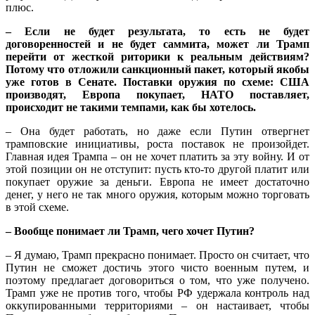
плюс.
– Если не будет результата, то есть не будет
договоренностей и не будет саммита, может ли Трамп
перейти от жесткой риторики к реальным действиям?
Потому что отложили санкционный пакет, который якобы
уже готов в Сенате. Поставки оружия по схеме: США
производят, Европа покупает, НАТО поставляет,
происходит не такими темпами, как бы хотелось.
– Она будет работать, но даже если Путин отвергнет
трамповские инициативы, роста поставок не произойдет.
Главная идея Трампа – он не хочет платить за эту войну. И от
этой позиции он не отступит: пусть кто-то другой платит или
покупает оружие за деньги. Европа не имеет достаточно
денег, у него не так много оружия, которым можно торговать
в этой схеме.
– Вообще понимает ли Трамп, чего хочет Путин?
– Я думаю, Трамп прекрасно понимает. Просто он считает, что
Путин не сможет достичь этого чисто военным путем, и
поэтому предлагает договориться о том, что уже получено.
Трамп уже не против того, чтобы РФ удержала контроль над
оккупированными территориями – он настаивает, чтобы