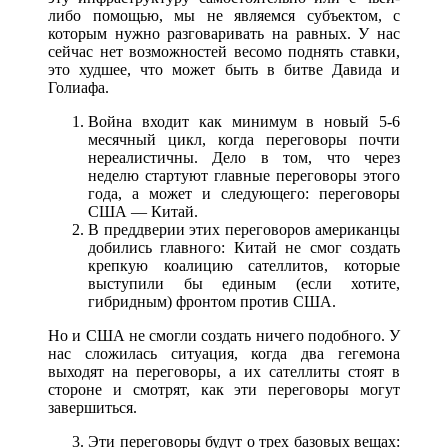
либо помощью, мы не являемся субъектом, с
которым нужно разговаривать на равных. У нас
сейчас нет возможностей весомо поднять ставки,
это худшее, что может быть в битве Давида и
Голиафа.
Война входит как минимум в новый 5-6
месячный цикл, когда переговоры почти
нереалистичны. Дело в том, что через
неделю стартуют главные переговоры этого
года, а может и следующего: переговоры
США — Китай.
В преддверии этих переговоров американцы
добились главного: Китай не смог создать
крепкую коалицию сателлитов, которые
выступили бы единым (если хотите,
гибридным) фронтом против США.
Но и США не смогли создать ничего подобного. У
нас сложилась ситуация, когда два гегемона
выходят на переговоры, а их сателлиты стоят в
стороне и смотрят, как эти переговоры могут
завершиться.
Эти переговоры будут о трех базовых вещах: