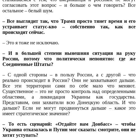
согласовать этот вопрос – и больше о чем говорить? Все
остальное – белый шум.
– Все выглядит так, что Трамп просто тянет время и его
устраивает статус-кво – собственно так, как все
происходит сейчас.
– Это я тоже не исключаю.
– И в большей степени нынешняя ситуация на руку
России, потому что политически непонятно: где же
Соединенные Штаты?
– С одной стороны – в пользу России, а с другой – что
реально происходит в России? Они не захватывают дальше.
Все эти территории сами по себе мало что меняют.
Существенное – это не просто контроль над определенными
областями, а ликвидация Украины как государства.
Представим, они захватили всю Донецкую область. И что
дальше? Если не могут продвинуться дальше – какое это
имеет стратегическое значение?
– То есть сценарий: «Отдайте нам Донбасс» – чтобы
Украина отказалась и Путин мог сказать: смотрите, они не
хотят уступать?