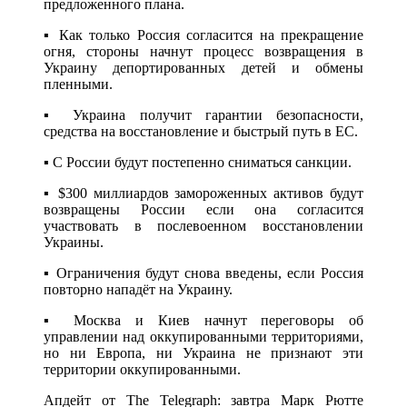
предложенного плана.
▪️ Как только Россия согласится на прекращение
огня, стороны начнут процесс возвращения в
Украину депортированных детей и обмены
пленными.
▪️ Украина получит гарантии безопасности,
средства на восстановление и быстрый путь в ЕС.
▪️ С России будут постепенно сниматься санкции.
▪️ $300 миллиардов замороженных активов будут
возвращены России если она согласится
участвовать в послевоенном восстановлении
Украины.
▪️ Ограничения будут снова введены, если Россия
повторно нападёт на Украину.
▪️ Москва и Киев начнут переговоры об
управлении над оккупированными территориями,
но ни Европа, ни Украина не признают эти
территории оккупированными.
Апдейт от The Telegraph: завтра Марк Рютте