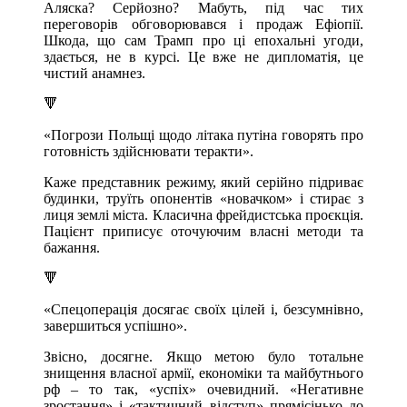
Аляска? Серйозно? Мабуть, під час тих
переговорів обговорювався і продаж Ефіопії.
Шкода, що сам Трамп про ці епохальні угоди,
здається, не в курсі. Це вже не дипломатія, це
чистий анамнез.
🔻
«Погрози Польщі щодо літака путіна говорять про
готовність здійснювати теракти».
Каже представник режиму, який серійно підриває
будинки, труїть опонентів «новачком» і стирає з
лиця землі міста. Класична фрейдистська проєкція.
Пацієнт приписує оточуючим власні методи та
бажання.
🔻
«Спецоперація досягає своїх цілей і, безсумнівно,
завершиться успішно».
Звісно, досягне. Якщо метою було тотальне
знищення власної армії, економіки та майбутнього
рф – то так, «успіх» очевидний. «Негативне
зростання» і «тактичний відступ» прямісінько до