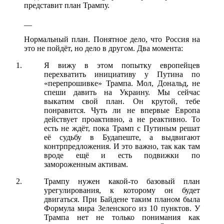
представит план Трампу.
__
Нормальный план. Понятное дело, что Россия на
это не пойдёт, но дело в другом. Два момента:
Я вижу в этом попытку европейцев
перехватить инициативу у Путина по
«перепрошивке» Трампа. Мол, Дональд, не
спеши давить на Украину. Мы сейчас
выкатим свой план. Он крутой, тебе
понравится. Чуть ли не впервые Европа
действует проактивно, а не реактивно. То
есть не ждёт, пока Трамп с Путиным решат
её судьбу в Будапеште, а выдвигают
контрпредложения. И это важно, так как там
вроде ещё и есть подвижки по
замороженным активам.
Трампу нужен какой-то базовый план
урегулирования, к которому он будет
двигаться. При Байдене таким планом была
Формула мира Зеленского из 10 пунктов. У
Трампа нет не только понимания как