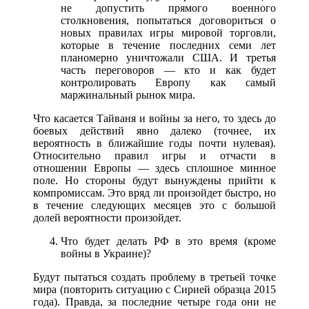
не допустить прямого военного
столкновения, попытаться договориться о
новых правилах игры мировой торговли,
которые в течение последних семи лет
планомерно уничтожали США. И третья
часть переговоров — кто и как будет
контролировать Европу как самый
маржинальный рынок мира.
Что касается Тайваня и войны за него, то здесь до
боевых действий явно далеко (точнее, их
вероятность в ближайшие годы почти нулевая).
Относительно правил игры и отчасти в
отношении Европы — здесь сплошное минное
поле. Но стороны будут вынуждены прийти к
компромиссам. Это вряд ли произойдет быстро, но
в течение следующих месяцев это с большой
долей вероятности произойдет.
Что будет делать РФ в это время (кроме
войны в Украине)?
Будут пытаться создать проблему в третьей точке
мира (повторить ситуацию с Сирией образца 2015
года). Правда, за последние четыре года они не