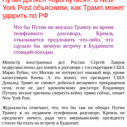
York Post объяснили, как Трамп может
ударить по РФ
Что бы Путин ни внушал Трампу во время
телефонного разговора, Кремль
отказывается предложить что-либо, что
сделало бы личную встречу в Будапеште
стоящей поездки.
Министр иностранных дел России Сергей Лавров
недвусмысленно дал понять в разговоре с госсекретарем США
Марко Рубио, что Москву не интересует никакой мир, кроме
капитуляции Киева. А это значит, что президент США
Дональд Трамп не сможет добиться желаемого прекращения
огня, если не даст кремлевскому диктатору Владимиру
Путину веские причины свернуть войну прямо сейчас, пишет
New York Post.
Журналисты отмечают, что, что бы там ни обещал Путин
Трампу в их недавнем телефонном разговоре, Кремль не
предлагает ничего, ради чего американскому президенту
стоило бы ехать на встречу в Будапешт.