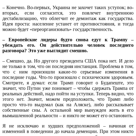
– Конечно. Во-первых, Украина не захочет таких уступок; во-
вторых, если согласится, это повлечет внутреннюю
дестабилизацию, что облегчит ее демонтаж как государства.
Идея проста: население устанет от противостояния, и тогда
можно будет «переорганизовать» государственность.
– Европейские лидеры будто снова едут к Трампу –
убеждать его. Он действительно человек последнего
разговора? Это уже выглядит смешно.
– Смешно, да. Но другого президента США пока нет. И дело
не только в том, что он последняя инстанция. Проблема в том,
что с ним произошли какие-то серьезные изменения в
последние годы. Что-то произошло с психическим здоровьем.
Смотрите, я думал: если Трамп говорит о Будапеште, это
значит, что Путин уже понимает – чтобы сдержать Трампа от
реальных действий, надо пойти на уступки. Теперь видно, что
этого нет. Значит, можем предположить, что Трамп либо
просто что-то выдумал (как на Аляске), либо рассказывает
собственные сны. А остальной мир вынужден жить в его
вымышленной реальности – и никто не может его остановить.
Я не исключаю и худших предположений – начиная от
изменений в поведении до начала деменции. При этом никто