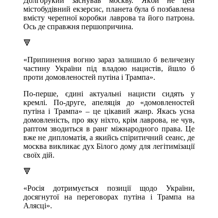
Долгорукий заснував москву. Якби не цей
містобудівний екзерсис, планета була б позбавлена
вмісту черепної коробки лаврова та його патрона.
Ось де справжня першопричина.
🔻
«Припинення вогню зараз залишило б величезну
частину України під владою нацистів, йшло б
проти домовленостей путіна і Трампа».
По-перше, єдині актуальні нацисти сидять у
кремлі. По-друге, апеляція до «домовленостей
путіна і Трампа» – це цікавий жанр. Якась усна
домовленість, про яку ніхто, крім лаврова, не чув,
раптом зводиться в ранг міжнародного права. Це
вже не дипломатія, а якийсь спіритичний сеанс, де
москва викликає дух Білого дому для легітимізації
своїх дій.
🔻
«Росія дотримується позиції щодо України,
досягнутої на переговорах путіна і Трампа на
Алясці».