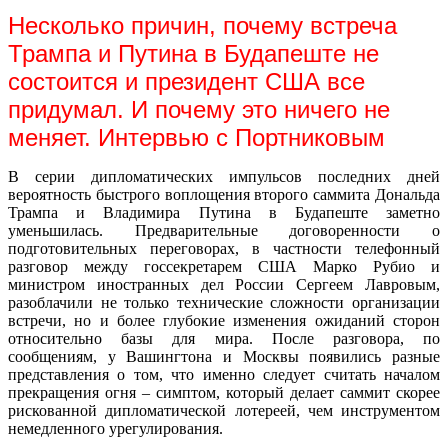
Несколько причин, почему встреча
Трампа и Путина в Будапеште не
состоится и президент США все
придумал. И почему это ничего не
меняет. Интервью с Портниковым
В серии дипломатических импульсов последних дней
вероятность быстрого воплощения второго саммита Дональда
Трампа и Владимира Путина в Будапеште заметно
уменьшилась. Предварительные договоренности о
подготовительных переговорах, в частности телефонный
разговор между госсекретарем США Марко Рубио и
министром иностранных дел России Сергеем Лавровым,
разоблачили не только технические сложности организации
встречи, но и более глубокие изменения ожиданий сторон
относительно базы для мира. После разговора, по
сообщениям, у Вашингтона и Москвы появились разные
представления о том, что именно следует считать началом
прекращения огня – симптом, который делает саммит скорее
рискованной дипломатической лотереей, чем инструментом
немедленного урегулирования.