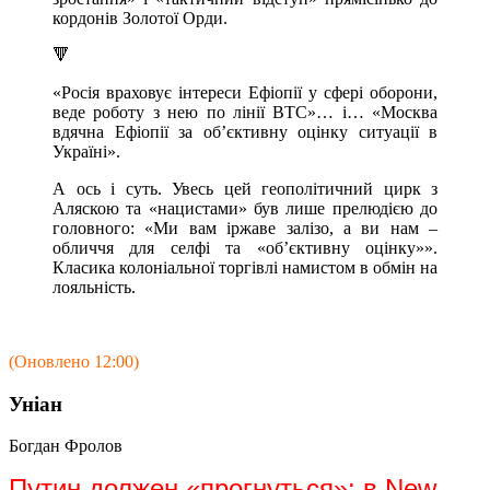
кордонів Золотої Орди.
🔻
«Росія враховує інтереси Ефіопії у сфері оборони,
веде роботу з нею по лінії ВТС»… і… «Москва
вдячна Ефіопії за об’єктивну оцінку ситуації в
Україні».
А ось і суть. Увесь цей геополітичний цирк з
Аляскою та «нацистами» був лише прелюдією до
головного: «Ми вам іржаве залізо, а ви нам –
обличчя для селфі та «об’єктивну оцінку»».
Класика колоніальної торгівлі намистом в обмін на
лояльність.
(Оновлено 12:00)
Уніан
Богдан Фролов
Путин должен «прогнуться»: в New