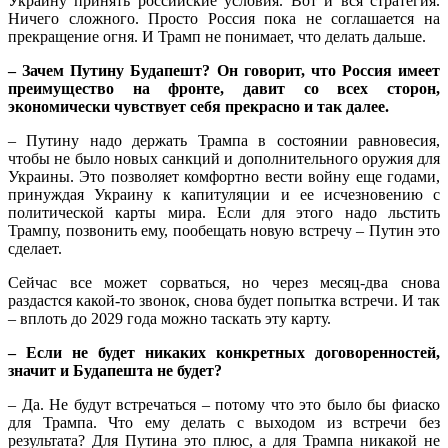
Украину принять российские условия. Вот и вся стратегия.
Ничего сложного. Просто Россия пока не соглашается на
прекращение огня. И Трамп не понимает, что делать дальше.
– Зачем Путину Будапешт? Он говорит, что Россия имеет
преимущество на фронте, давит со всех сторон,
экономически чувствует себя прекрасно и так далее.
– Путину надо держать Трампа в состоянии равновесия,
чтобы не было новых санкций и дополнительного оружия для
Украины. Это позволяет комфортно вести войну еще годами,
принуждая Украину к капитуляции и ее исчезновению с
политической карты мира. Если для этого надо льстить
Трампу, позвонить ему, пообещать новую встречу – Путин это
сделает.
Сейчас все может сорваться, но через месяц-два снова
раздастся какой-то звонок, снова будет попытка встречи. И так
– вплоть до 2029 года можно таскать эту карту.
– Если не будет никаких конкретных договоренностей,
значит и Будапешта не будет?
– Да. Не будут встречаться – потому что это было бы фиаско
для Трампа. Что ему делать с выходом из встречи без
результата? Для Путина это плюс, а для Трампа никакой не