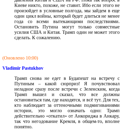
Киеве никто, похоже, не ставит. Ибо если этого не
произойдет в условные полгода, мы зайдем в еще
один цикл войны, который будет длиться не менее
года со всеми вытекающими последствиями.
Остановить Путина могут только совместные
усилия США и Китая. Трамп один не может этого
сделать. К сожалению.
(Оновлено 10:00)
Vladimir Pastukhov
Трамп снова не едет в Будапешт на встречу с
Путиным – какой сюрприз! Я почувствовал
неладное сразу после встречи с Зеленским, когда
Трамп вышел и сказал, что все должны
остановиться там, где находятся, и всё тут. Для тех,
кто наблюдает за оттеночными подмигиваниями
истории, это могло означать одно: Трамп
действительно «откатил» от Анкориджа в Анкару,
так что негодование Кремля, в общем-то, вполне
понятно.