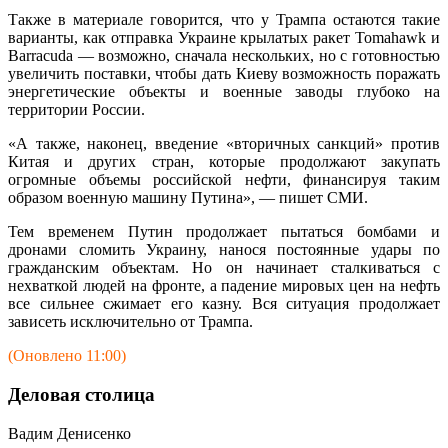
Также в материале говорится, что у Трампа остаются такие
варианты, как отправка Украине крылатых ракет Tomahawk и
Barracuda — возможно, сначала нескольких, но с готовностью
увеличить поставки, чтобы дать Киеву возможность поражать
энергетические объекты и военные заводы глубоко на
территории России.
«А также, наконец, введение «вторичных санкций» против
Китая и других стран, которые продолжают закупать
огромные объемы российской нефти, финансируя таким
образом военную машину Путина», — пишет СМИ.
Тем временем Путин продолжает пытаться бомбами и
дронами сломить Украину, нанося постоянные удары по
гражданским объектам. Но он начинает сталкиваться с
нехваткой людей на фронте, а падение мировых цен на нефть
все сильнее сжимает его казну. Вся ситуация продолжает
зависеть исключительно от Трампа.
(Оновлено 11:00)
Деловая столица
Вадим Денисенко