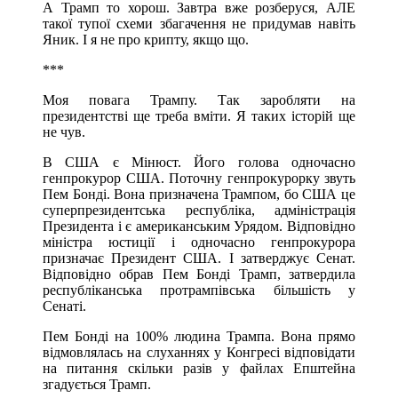
А Трамп то хорош. Завтра вже розберуся, АЛЕ
такої тупої схеми збагачення не придумав навіть
Яник. І я не про крипту, якщо що.
***
Моя повага Трампу. Так заробляти на
президентстві ще треба вміти. Я таких історій ще
не чув.
В США є Мінюст. Його голова одночасно
генпрокурор США. Поточну генпрокурорку звуть
Пем Бонді. Вона призначена Трампом, бо США це
суперпрезидентська республіка, адміністрація
Президента і є американським Урядом. Відповідно
міністра юстиції і одночасно генпрокурора
призначає Президент США. І затверджує Сенат.
Відповідно обрав Пем Бонді Трамп, затвердила
республіканська протрампівська більшість у
Сенаті.
Пем Бонді на 100% людина Трампа. Вона прямо
відмовлялась на слуханнях у Конгресі відповідати
на питання скільки разів у файлах Епштейна
згадується Трамп.