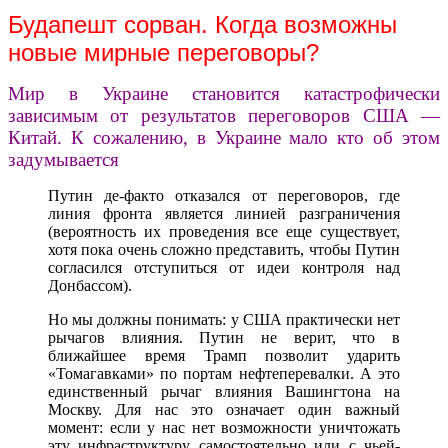
Будапешт сорван. Когда возможны
новые мирные переговоры?
Мир в Украине становится катастрофически
зависимым от результатов переговоров США —
Китай. К сожалению, в Украине мало кто об этом
задумывается
Путин де-факто отказался от переговоров, где
линия фронта является линией разграничения
(вероятность их проведения все еще существует,
хотя пока очень сложно представить, чтобы Путин
согласился отступиться от идеи контроля над
Донбассом).
Но мы должны понимать: у США практически нет
рычагов влияния. Путин не верит, что в
ближайшее время Трамп позволит ударить
«Томагавками» по портам нефтеперевалки. А это
единственный рычаг влияния Вашингтона на
Москву. Для нас это означает один важный
момент: если у нас нет возможности уничтожать
эту инфраструктуру самостоятельно или с чьей-