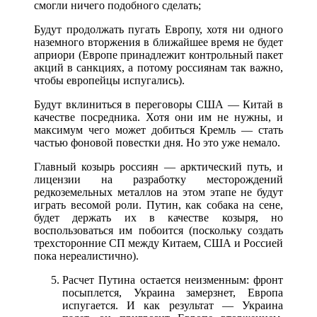
смогли ничего подобного сделать;
Будут продолжать пугать Европу, хотя ни одного
наземного вторжения в ближайшее время не будет
априори (Европе принадлежит контрольный пакет
акций в санкциях, а потому россиянам так важно,
чтобы европейцы испугались).
Будут вклиниться в переговоры США — Китай в
качестве посредника. Хотя они им не нужны, и
максимум чего может добиться Кремль — стать
частью фоновой повестки дня. Но это уже немало.
Главный козырь россиян — арктический путь, и
лицензии на разработку месторождений
редкоземельных металлов на этом этапе не будут
играть весомой роли. Путин, как собака на сене,
будет держать их в качестве козыря, но
воспользоваться им побоится (поскольку создать
трехсторонние СП между Китаем, США и Россией
пока нереалистично).
Расчет Путина остается неизменным: фронт
посыплется, Украина замерзнет, Европа
испугается. И как результат — Украина