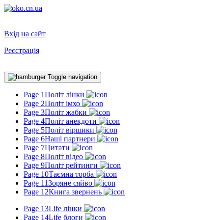
Вхід на сайт
Реєстрація
Toggle navigation
Page 1
Політ лінки
Page 2
Політ імхо
Page 3
Політ жабки
Page 4
Політ анекдоти
Page 5
Політ віршики
Page 6
Наші партнери
Page 7
Цитати
Page 8
Політ відео
Page 9
Політ рейтинги
Page 10
Таємна торба
Page 11
Зоряне сяйво
Page 12
Книга звернень
Page 13
Life лінки
Page 14
Life блоги