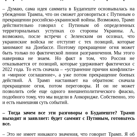
– Думаю, сама идея саммита в Будапеште основывалась на
убеждении Трампа, что он сможет договориться с Путиным о
прекращении российско-украинской войны. Возможно, Трамп
действительно говорил с Путиным об определенных
территориальных уступках со стороны Украины. А,
возможно, после встречи с Зеленским он осознал, что
украинские войска не отступят с тех позиций, которые
занимают на Донбассе. Поэтому прекращение огня может
быть только по фактической линии разграничения. Мы этого
наверняка не знаем. Но факт в том, что Россия не
отказывается от позиций, которые удерживает фактически с
2022 года. То есть сначала – «устранение причин конфликта»
и «мирное соглашение», а уже потом прекращение боевых
действий. А Трамп настаивает на обратном: сначала
прекращение огня, потом переговоры. И он не может
позволить себе еще одного внешнеполитического фиаско,
подобного тому, что мы видели в Анкоридже. Собственно, это
и есть нынешняя суть событий.
– Тогда зачем все эти разговоры о Будапеште? Трамп
выходит и заявляет: будет саммит с Путиным, готовьтесь
все.
– Это не имеет никакого значения, что говорит Трамп. Я об