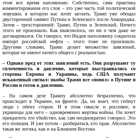
этом все время напоминаю. Собственно, сама практика
комментирования его слов – это уже часть той политической
ловушки, в которую нас хотят загнать. Трамп уже обещал
двусторонний саммит Путина и Зеленского после Анкориджа.
Затем – трехсторонний: Трамп, Путин и Зеленский. Ничего
этого не произошло. Как выяснилось, он ни о чем даже не
договаривался. Он говорил, что Индия наполовину сократила
импорт российской нефти – этого тоже не произошло.
Другими словами, Трамп делает множество заявлений,
которые не имеют ничего общего с реальностью.
– Однако вред от этих заявлений есть. Они разрушают ту
сплоченность и давление, которые выстраивались со
стороны Европы и Украины, ведь США получают
искаженный сигнал: якобы Трамп все «понял» о Путине и
России и готов к давлению.
– На самом деле Трампу абсолютно безразлично, что
происходит в Украине, на фронте. Да, он знает, что гибнут
люди с обеих сторон. И в этом смысле и россияне, и
украинцы для него – одновременно жертвы войны. Он хочет
прекратить это убийство, как сам неоднократно говорил. Это
его позиция. И уже потом – разбираться, кто прав. Абсолютно
такая же логика, как и на Ближнем Востоке.