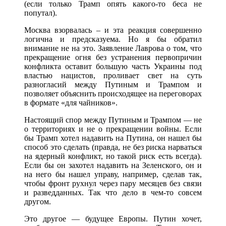
(если только Трамп опять какого-то беса не
попутал).
Москва взорвалась – и эта реакция совершенно
логична и предсказуема. Но я бы обратил
внимание не на это. Заявление Лаврова о том, что
прекращение огня без устранения первопричин
конфликта оставит большую часть Украины под
властью нацистов, проливает свет на суть
разногласий между Путиным и Трампом и
позволяет объяснить происходящее на переговорах
в формате «для чайников».
Настоящий спор между Путиным и Трампом — не
о территориях и не о прекращении войны. Если
бы Трамп хотел надавить на Путина, он нашел бы
способ это сделать (правда, не без риска нарваться
на ядерный конфликт, но такой риск есть всегда).
Если бы он захотел надавить на Зеленского, он и
на него бы нашел управу, например, сделав так,
чтобы фронт рухнул через пару месяцев без связи
и разведданных. Так что дело в чем-то совсем
другом.
Это другое — будущее Европы. Путин хочет,