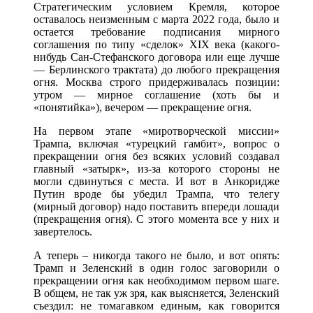
Стратегическим условием Кремля, которое
оставалось неизменным с марта 2022 года, было и
остается требование подписания мирного
соглашения по типу «сделок» XIX века (какого-
нибудь Сан-Стефанского договора или еще лучше
— Берлинского трактата) до любого прекращения
огня. Москва строго придерживалась позиции:
утром — мирное соглашение (хоть бы и
«понятийка»), вечером — прекращение огня.
На первом этапе «миротворческой миссии»
Трампа, включая «турецкий гамбит», вопрос о
прекращении огня без всяких условий создавал
главный «затырк», из-за которого стороны не
могли сдвинуться с места. И вот в Анкоридже
Путин вроде бы убедил Трампа, что телегу
(мирный договор) надо поставить впереди лошади
(прекращения огня). С этого момента все у них и
завертелось.
А теперь – никогда такого не было, и вот опять:
Трамп и Зеленский в один голос заговорили о
прекращении огня как необходимом первом шаге.
В общем, не так уж зря, как выясняется, Зеленский
съездил: не томагавком единым, как говорится