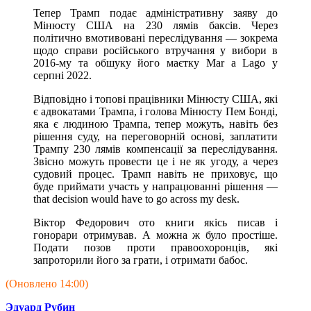
Тепер Трамп подає адміністративну заяву до
Мінюсту США на 230 лямів баксів. Через
політично вмотивовані переслідування — зокрема
щодо справи російського втручання у вибори в
2016-му та обшуку його маєтку Mar a Lago у
серпні 2022.
Відповідно і топові працівники Мінюсту США, які
є адвокатами Трампа, і голова Мінюсту Пем Бонді,
яка є людиною Трампа, тепер можуть, навіть без
рішення суду, на переговорній основі, заплатити
Трампу 230 лямів компенсації за переслідування.
Звісно можуть провести це і не як угоду, а через
судовий процес. Трамп навіть не приховує, що
буде приймати участь у напрацюванні рішення —
that decision would have to go across my desk.
Віктор Федорович ото книги якісь писав і
гонорари отримував. А можна ж було простіше.
Подати позов проти правоохоронців, які
запроторили його за грати, і отримати бабос.
(Оновлено 14:00)
Эдуард Рубин