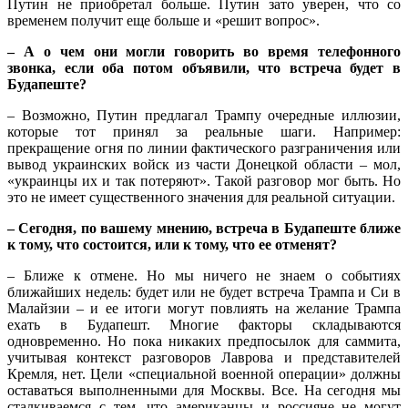
Путин не приобретал больше. Путин зато уверен, что со
временем получит еще больше и «решит вопрос».
– А о чем они могли говорить во время телефонного
звонка, если оба потом объявили, что встреча будет в
Будапеште?
– Возможно, Путин предлагал Трампу очередные иллюзии,
которые тот принял за реальные шаги. Например:
прекращение огня по линии фактического разграничения или
вывод украинских войск из части Донецкой области – мол,
«украинцы их и так потеряют». Такой разговор мог быть. Но
это не имеет существенного значения для реальной ситуации.
– Сегодня, по вашему мнению, встреча в Будапеште ближе
к тому, что состоится, или к тому, что ее отменят?
– Ближе к отмене. Но мы ничего не знаем о событиях
ближайших недель: будет или не будет встреча Трампа и Си в
Малайзии – и ее итоги могут повлиять на желание Трампа
ехать в Будапешт. Многие факторы складываются
одновременно. Но пока никаких предпосылок для саммита,
учитывая контекст разговоров Лаврова и представителей
Кремля, нет. Цели «специальной военной операции» должны
оставаться выполненными для Москвы. Все. На сегодня мы
сталкиваемся с тем, что американцы и россияне не могут