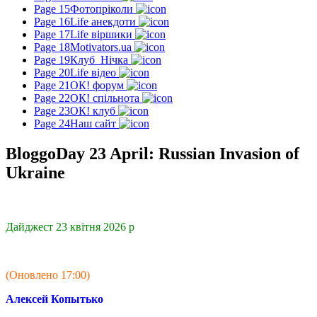
Page 15
Фотопріколи
Page 16
Life анекдоти
Page 17
Life віршики
Page 18
Motivators.ua
Page 19
Клуб_Нічка
Page 20
Life відео
Page 21
ОК! форум
Page 22
ОК! спільнота
Page 23
ОК! клуб
Page 24
Наш сайт
BloggoDay 23 April: Russian Invasion of
Ukraine
Дайджест 23 квітня 2026 р
(Оновлено 17:00)
Алексей Копытько