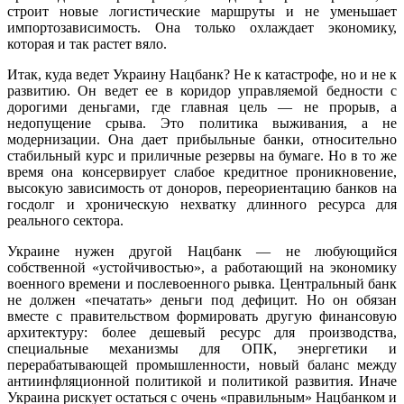
строит новые логистические маршруты и не уменьшает
импортозависимость. Она только охлаждает экономику,
которая и так растет вяло.
Итак, куда ведет Украину Нацбанк? Не к катастрофе, но и не к
развитию. Он ведет ее в коридор управляемой бедности с
дорогими деньгами, где главная цель — не прорыв, а
недопущение срыва. Это политика выживания, а не
модернизации. Она дает прибыльные банки, относительно
стабильный курс и приличные резервы на бумаге. Но в то же
время она консервирует слабое кредитное проникновение,
высокую зависимость от доноров, переориентацию банков на
госдолг и хроническую нехватку длинного ресурса для
реального сектора.
Украине нужен другой Нацбанк — не любующийся
собственной «устойчивостью», а работающий на экономику
военного времени и послевоенного рывка. Центральный банк
не должен «печатать» деньги под дефицит. Но он обязан
вместе с правительством формировать другую финансовую
архитектуру: более дешевый ресурс для производства,
специальные механизмы для ОПК, энергетики и
перерабатывающей промышленности, новый баланс между
антиинфляционной политикой и политикой развития. Иначе
Украина рискует остаться с очень «правильным» Нацбанком и