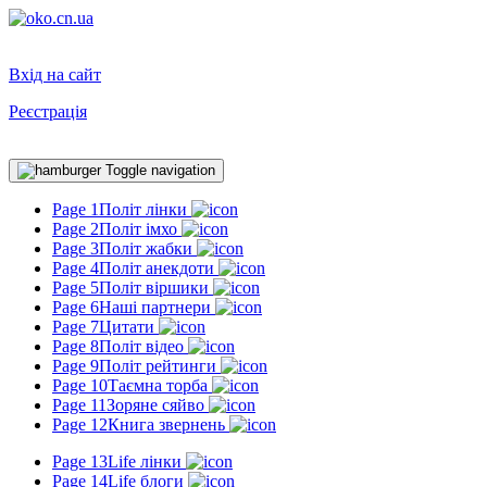
Вхід на сайт
Реєстрація
Toggle navigation
Page 1
Політ лінки
Page 2
Політ імхо
Page 3
Політ жабки
Page 4
Політ анекдоти
Page 5
Політ віршики
Page 6
Наші партнери
Page 7
Цитати
Page 8
Політ відео
Page 9
Політ рейтинги
Page 10
Таємна торба
Page 11
Зоряне сяйво
Page 12
Книга звернень
Page 13
Life лінки
Page 14
Life блоги