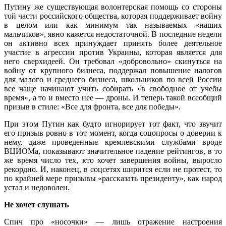
Путину же существующая волонтерская помощь со стороны
той части российского общества, которая поддерживает войну
в целом или как минимум так называемых «наших
мальчиков», явно кажется недостаточной. В последние недели
он активно всех принуждает принять более деятельное
участие в агрессии против Украины, которая является для
него сверхидеей. Он требовал «добровольно» скинуться на
войну от крупного бизнеса, поддержал повышение налогов
для малого и среднего бизнеса, школьников по всей России
все чаще начинают учить собирать «в свободное от учебы
время», а то и вместо нее — дроны. И теперь такой всеобщий
призыв в стиле: «Все для фронта, все для победы».
При этом Путин как будто игнорирует тот факт, что звучит
его призыв ровно в тот момент, когда соцопросы о доверии к
нему, даже проведенные кремлевскими службами вроде
ВЦИОМа, показывают значительное падение рейтингов, в то
же время число тех, кто хочет завершения войны, выросло
рекордно. И, наконец, в соцсетях ширится если не протест, то
по крайней мере призывы «рассказать президенту», как народ
устал и недоволен.
Не хочет слушать
Спич про «носочки» — лишь отражение настроения