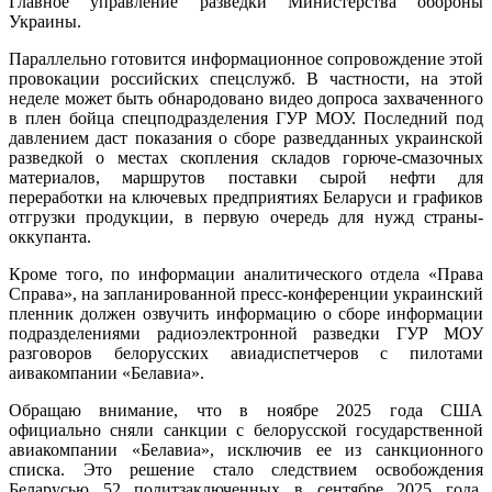
Главное управление разведки Министерства обороны
Украины.
Параллельно готовится информационное сопровождение этой
провокации российских спецслужб. В частности, на этой
неделе может быть обнародовано видео допроса захваченного
в плен бойца спецподразделения ГУР МОУ. Последний под
давлением даст показания о сборе разведданных украинской
разведкой о местах скопления складов горюче-смазочных
материалов, маршрутов поставки сырой нефти для
переработки на ключевых предприятиях Беларуси и графиков
отгрузки продукции, в первую очередь для нужд страны-
оккупанта.
Кроме того, по информации аналитического отдела «Права
Справа», на запланированной пресс-конференции украинский
пленник должен озвучить информацию о сборе информации
подразделениями радиоэлектронной разведки ГУР МОУ
разговоров белорусских авиадиспетчеров с пилотами
аивакомпании «Белавиа».
Обращаю внимание, что в ноябре 2025 года США
официально сняли санкции с белорусской государственной
авиакомпании «Белавиа», исключив ее из санкционного
списка. Это решение стало следствием освобождения
Беларусью 52 политзаключенных в сентябре 2025 года.