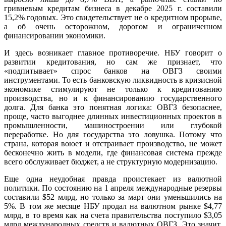
гривневым кредитам бизнеса в декабре 2025 г. составили
15,2% годовых. Это свидетельствует не о кредитном прорыве,
а об очень осторожном, дорогом и ограниченном
финансировании экономики.
И здесь возникает главное противоречие. НБУ говорит о
развитии кредитования, но сам же признает, что
«подпитывает» спрос банков на ОВГЗ своими
инструментами. То есть банковскую ликвидность в кризисной
экономике стимулируют не только к кредитованию
производства, но и к финансированию государственного
долга. Для банка это понятная логика: ОВГЗ безопаснее,
проще, часто выгоднее длинных инвестиционных проектов в
промышленности, машиностроении или глубокой
переработке. Но для государства это ловушка. Потому что
страна, которая воюет и отстраивает производство, не может
бесконечно жить в модели, где финансовая система прежде
всего обслуживает бюджет, а не структурную модернизацию.
Еще одна неудобная правда проистекает из валютной
политики. По состоянию на 1 апреля международные резервы
составили $52 млрд, но только за март они уменьшились на
5%. В том же месяце НБУ продал на валютном рынке $4,77
млрд, в то время как на счета правительства поступило $3,05
млрд международных средств и валютных ОВГЗ. Это значит,