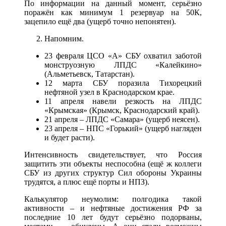
По информации на данный момент, серьёзно
поражён как минимум 1 резервуар на 50К,
зацепило ещё два (ущерб точно непонятен).
Напомним.
23 февраля ЦСО «А» СБУ охватил заботой
монструозную ЛПДС «Калейкино»
(Альметьевск, Татарстан).
12 марта СБУ поразила Тихорецкий
нефтяной узел в Краснодарском крае.
11 апреля навели резкость на ЛПДС
«Крымская» (Крымск, Краснодарский край).
21 апреля – ЛПДС «Самара» (ущерб неясен).
23 апреля – НПС «Горький» (ущерб нагляден
и будет расти).
Интенсивность свидетельствует, что Россия
защитить эти объекты неспособна (ещё ж коллеги
СБУ из других структур Сил обороны Украины
трудятся, а плюс ещё порты и НПЗ).
Калькулятор неумолим: полгодика такой
активности – и нефтяные достижения РФ за
последние 10 лет будут серьёзно подорваны,