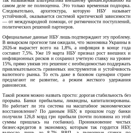
так называемая альтернатива внешнему финансированию на
самом деле не полноценна. Это только временная подпорка.
Следовательно, архитектура, которую НБУ называет
устойчивой, оказывается системой критической зависимости
— от международной помощи, от ритмичности поступлений,
политических решений партнеров.
Официальные данные НБУ лишь подтверждают эту проблему.
В январском прогнозе там ожидали, что экономика Украины в
2026-м вырастет всего на 1,8%, а инфляция в конце года
составит 7,5%. Уже 19 марта НБУ признал рост внешних и
инфляционных рисков и сохранил учетную ставку на уровне
15%, прямо увязав это решение с необходимостью поддержать
привлекательность гривневых инструментов и устойчивость
валютного рынка. То есть даже в базовом сценарии стране
предлагают не развитие, а режим жесткого удержания
равновесия.
Такой режим можно назвать просто: дорогая стабильность без
прорыва. Банки прибыльны, ликвидны, капитализированы.
Но работает ли эта система на масштабное экономическое
восстановление? По данным НБУ, в прошлом году банки
получили 126,8 млрд грн прибыли (почти половина из этой
суммы пришлась на госбанки). Проникновение чистых
бизнес-кредитов в экономику, которым так гордится НБУ,
выросло лишь до 8,7% ВВП, а рыночные ставки по