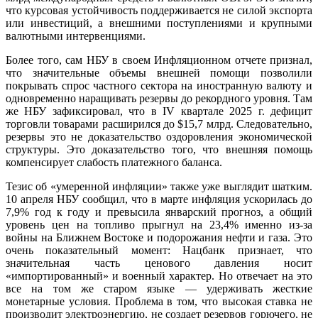
что курсовая устойчивость поддерживается не силой экспорта
или инвестиций, а внешними поступлениями и крупными
валютными интервенциями.
Более того, сам НБУ в своем Инфляционном отчете признал,
что значительные объемы внешней помощи позволили
покрывать спрос частного сектора на иностранную валюту и
одновременно наращивать резервы до рекордного уровня. Там
же НБУ зафиксировал, что в IV квартале 2025 г. дефицит
торговли товарами расширился до $15,7 млрд. Следовательно,
резервы это не доказательство оздоровления экономической
структуры. Это доказательство того, что внешняя помощь
компенсирует слабость платежного баланса.
Тезис об «умеренной инфляции» также уже выглядит шатким.
10 апреля НБУ сообщил, что в марте инфляция ускорилась до
7,9% год к году и превысила январский прогноз, а общий
уровень цен на топливо прыгнул на 23,4% именно из-за
войны на Ближнем Востоке и подорожания нефти и газа. Это
очень показательный момент: Нацбанк признает, что
значительная часть ценового давления носит
«импортированный» и военный характер. Но отвечает на это
все на том же старом языке — удерживать жесткие
монетарные условия. Проблема в том, что высокая ставка не
производит электроэнергию, не создает резервов горючего, не