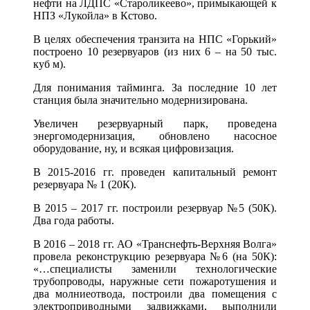
нефти на ЛДПС «Староликеево», примыкающей к
НПЗ «Лукойла» в Кстово.
В целях обеспечения транзита на НПС «Горький»
построено 10 резервуаров (из них 6 – на 50 тыс.
куб м).
Для понимания тайминга. За последние 10 лет
станция была значительно модернизирована.
Увеличен резервуарный парк, проведена
энергомодернизация, обновлено насосное
оборудование, ну, и всякая цифровизация.
В 2015-2016 гг. проведен капитальный ремонт
резервуара № 1 (20К).
В 2015 – 2017 гг. построили резервуар №5 (50К).
Два года работы.
В 2016 – 2018 гг. АО «Транснефть-Верхняя Волга»
провела реконструкцию резервуара №6 (на 50К):
«…специалисты заменили технологические
трубопроводы, наружные сети пожаротушения и
два молниеотвода, построили два помещения с
электроприводными задвижками, выполнили