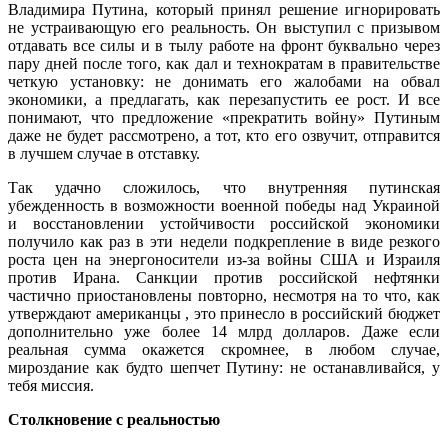
Владимира Путина, который принял решение игнорировать
не устраивающую его реальность. Он выступил с призывом
отдавать все силы и в тылу работе на фронт буквально через
пару дней после того, как дал и технократам в правительстве
четкую установку: не донимать его жалобами на обвал
экономики, а предлагать, как перезапустить ее рост. И все
понимают, что предложение «прекратить войну» Путиным
даже не будет рассмотрено, а тот, кто его озвучит, отправится
в лучшем случае в отставку.
Так удачно сложилось, что внутренняя путинская
убежденность в возможности военной победы над Украиной
и восстановлении устойчивости российской экономики
получило как раз в эти недели подкрепление в виде резкого
роста цен на энергоносители из-за войны США и Израиля
против Ирана. Санкции против российской нефтянки
частично приостановлены повторно, несмотря на то что, как
утверждают американцы , это принесло в российский бюджет
дополнительно уже более 14 млрд долларов. Даже если
реальная сумма окажется скромнее, в любом случае,
мироздание как будто шепчет Путину: не останавливайся, у
тебя миссия.
Столкновение с реальностью