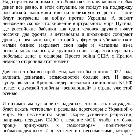
Надо при этом понимать, что большая часть «упавших с неба»
денег все равно, в этой ситуации, не пойдут на поддержку
российской экономики или на перезапуск ее роста — они
будут потрачены на войну против Украины. А значит
неизбежно скорое столкновение виртуального мира Путина,
где российские бабушки как один человек дружно вяжут
носочки для фронта, а детсадовцы и школьники собирают
дроны, с реальностью, в которой у фермеров убивают скот,
малый бизнес закрывает свои кафе и магазины из-за
непосильных налогов, а крупный снова старается перегнать
побольше денег в офшоры. Просто война США с Ираном
немного отсрочила этот момент.
Для того чтобы все проблемы, как это было после 2022 года,
заливать деньгами, возможностей больше нет. И даже
суперлояльный Кремлю лидер псевдооппозиционной КПРФ
пугает с думской трибуны «революцией» в стране уже этой
осенью.
И оптимистам тут хочется надеяться, что власть вынуждена
будет начать «оттепель» и реальные переговоры с Украиной о
мире. Но пессимисты видят скорее усиление репрессий,
например передачу СИЗО в ведение ФСБ, чтобы им было
проще принуждать к самооговорам «политически
неблагонадежных». И я тут вместе с пессимистами, которые