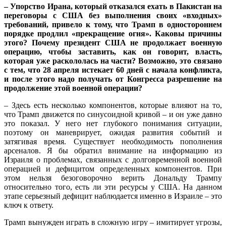
– Упорство Ирана, который отказался ехать в Пакистан на
переговоры с США без выполнения своих «входных»
требований, привело к тому, что Трамп в одностороннем
порядке продлил «прекращение огня». Каковы причины
этого? Почему президент США не продолжает военную
операцию, чтобы заставить, как он говорит, власть,
которая уже раскололась на части? Возможно, это связано
с тем, что 28 апреля истекает 60 дней с начала конфликта,
и после этого надо получать от Конгресса разрешение на
продолжение этой военной операции?
– Здесь есть несколько компонентов, которые влияют на то,
что Трамп движется по синусоидной кривой – и он уже давно
это показал. У него нет глубокого понимания ситуации,
поэтому он маневрирует, ожидая развития событий и
затягивая время. Существует необходимость пополнения
арсеналов. Я бы обратил внимание на информацию из
Израиля о проблемах, связанных с долговременной военной
операцией и дефицитом определенных компонентов. При
этом нельзя безоговорочно верить Дональду Трампу
относительно того, есть ли эти ресурсы у США. На данном
этапе серьезный дефицит наблюдается именно в Израиле – это
ключ к ответу.
Трамп вынужден играть в сложную игру – имитирует угрозы,