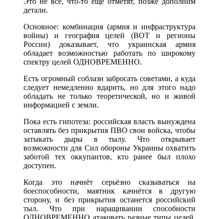
Это не всё, что-то ещё отметят, позже дополним
детали.
Основное: комбинация (армия и инфраструктура
войны) и география целей (ВОТ и регионы
России) доказывает, что украинская армия
обладает возможностью работать по широкому
спектру целей ОДНОВРЕМЕННО.
Есть огромный соблазн забросать советами, а куда
следует немедленно вдарить, но для этого надо
обладать не только теоретической, но и живой
информацией с земли.
Пока есть гипотеза: российская власть вынуждена
оставлять без прикрытия ПВО свои войска, чтобы
затыкать дыры в тылу. Что открывает
возможности для Сил обороны Украины охватить
заботой тех оккупантов, кто ранее был плохо
доступен.
Когда это начнёт серьёзно сказываться на
боеспособности, маятник качнётся в другую
сторону, и без прикрытия останется российский
тыл. Что при наращивании способности
ОДНОВРЕМЕННО атаковать разные типы целей,