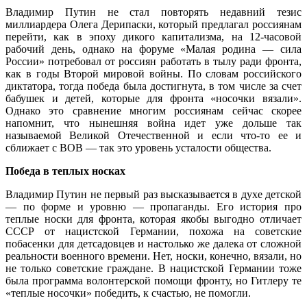
Владимир Путин не стал повторять недавний тезис
миллиардера Олега Дерипаски, который предлагал россиянам
перейти, как в эпоху дикого капитализма, на 12-часовой
рабочий день, однако на форуме «Малая родина — сила
России» потребовал от россиян работать в тылу ради фронта,
как в годы Второй мировой войны. По словам российского
диктатора, тогда победа была достигнута, в том числе за счет
бабушек и детей, которые для фронта «носочки вязали».
Однако это сравнение многим россиянам сейчас скорее
напомнит, что нынешняя война идет уже дольше так
называемой Великой Отечественной и если что-то ее и
сближает с ВОВ — так это уровень усталости общества.
Победа в теплых носках
Владимир Путин не первый раз высказывается в духе детской
— по форме и уровню — пропаганды. Его история про
теплые носки для фронта, которая якобы выгодно отличает
СССР от нацистской Германии, похожа на советские
побасенки для детсадовцев и настолько же далека от сложной
реальности военного времени. Нет, носки, конечно, вязали, но
не только советские граждане. В нацистской Германии тоже
была программа волонтерской помощи фронту, но Гитлеру те
«теплые носочки» победить, к счастью, не помогли.