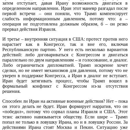
затем отступает, давая Ирану возможность двигаться в
определенном направлении. Иран этот маневр разгадал после
первой встречи – они поняли, что Трамп компенсирует
слабость информационным давлением, потому что: а –
операция не подготовлена должным образом, б – он резко
прервал действия Израиля.
И третье – внутренняя ситуация в США: протест против него
нарастает как в Конгрессе, так и вне его, включая
Республиканскую партию. У него есть несколько вариантов
действий: либо договариваться с Конгрессом и двигаться
параллельно по двум направлениям – и голосование, и диалог.
Либо ограничиться дипломатией. Трамп искренне хочет
сделки, но не имеет механизмов для давления, потому что не
уверен в поддержке Конгресса, а Иран в диалог не вступает.
Иран будет затягивать процесс, чтобы Трамп вошел в
формальный конфликт с Конгрессом из-за отсутствия
решения.
Способен ли Иран на активные военные действия? Нет – пока
он этого делать не будет. Иран формирует нарратив, что он
«победил», потому что сорвал планы Израиля и США. Этот
тезис активно навязывается обществу. Если шире – Трамп
попал не только в ловушку Ирана, но и в ловушку России. За
действиями Ирана стоят Москва и Пекин. Ситуацию уже