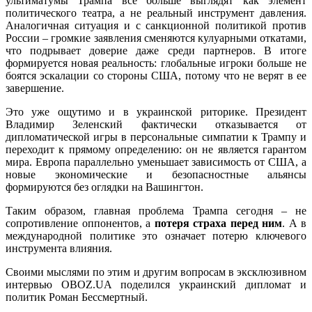
ультиматумы Трампа все больше выглядят как элемент
политического театра, а не реальный инструмент давления.
Аналогичная ситуация и с санкционной политикой против
России – громкие заявления сменяются кулуарными откатами,
что подрывает доверие даже среди партнеров. В итоге
формируется новая реальность: глобальные игроки больше не
боятся эскалации со стороны США, потому что не верят в ее
завершение.
Это уже ощутимо и в украинской риторике. Президент
Владимир Зеленский фактически отказывается от
дипломатической игры в персональные симпатии к Трампу и
переходит к прямому определению: он не является гарантом
мира. Европа параллельно уменьшает зависимость от США, а
новые экономические и безопасностные альянсы
формируются без оглядки на Вашингтон.
Таким образом, главная проблема Трампа сегодня – не
сопротивление оппонентов, а
потеря страха перед ним
. А в
международной политике это означает потерю ключевого
инструмента влияния.
Своими мыслями по этим и другим вопросам в эксклюзивном
интервью OBOZ.UA поделился украинский дипломат и
политик Роман Бессмертный.