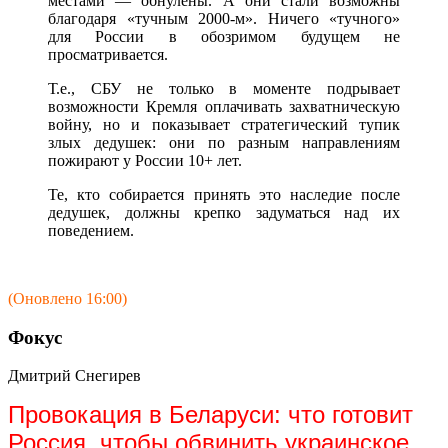
местами — обнулены. А они стали возможны
благодаря «тучным 2000-м». Ничего «тучного»
для России в обозримом будущем не
просматривается.
Т.е., СБУ не только в моменте подрывает
возможности Кремля оплачивать захватническую
войну, но и показывает стратегический тупик
злых дедушек: они по разным направлениям
пожирают у России 10+ лет.
Те, кто собирается принять это наследие после
дедушек, должны крепко задуматься над их
поведением.
(Оновлено 16:00)
Фокус
Дмитрий Снегирев
Провокация в Беларуси: что готовит
Россия, чтобы обвинить украинское