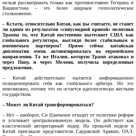
нельзя рассматривать только как противостояние Тегерана и
Вашингтона – это более широкое геополитическое
столкновение.
– Кстати, относительно Китая, как вы считаете, не станет
ли одним из результатов «синусоидной кривой» политики
Трампа то, что Китай постепенно вытесняет США как
глобального регулятора, выглядя более стабильным и
вменяемым партнером? Прямо сейчас китайская
дипломатия очень активизировалась на европейском
направлении. Та же Италия, которую Трамп атаковал и
через Папу, и через Мелони, получила определенные
предложения.
– Китай действительно пытается информационно
позиционировать себя как глобального арбитра. Но это
невозможно, потому что он остается идеологически жестким
государством.
– Может ли Китай трансформироваться?
– Нет – наоборот, Си Цзиньпин отходит от политики реформ
и усиливает централизованную модель. Он действует как
классический авторитарный лидер. На прошлой неделе в
Китай приезжали представители Саудовской Аравии, ОАЭ,