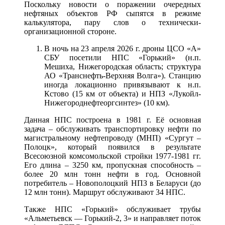
Поскольку новости о поражении очередных
нефтяных объектов РФ сыпятся в режиме
калькулятора, пару слов о технически-
организационной стороне.
В ночь на 23 апреля 2026 г. дроны ЦСО «А»
СБУ посетили НПС «Горький» (н.п.
Мешиха, Нижегородская область; структура
АО «Транснефть-Верхняя Волга»). Станцию
иногда локационно привязывают к н.п.
Кстово (15 км от объекта) и НПЗ «Лукойл-
Нижегороднефтеоргсинтез» (10 км).
Данная НПС построена в 1981 г. Её основная
задача – обслуживать транспортировку нефти по
магистральному нефтепроводу (МНП) «Сургут –
Полоцк», который появился в результате
Всесоюзной комсомольской стройки 1977-1981 гг.
Его длина – 3250 км, пропускная способность –
более 20 млн тонн нефти в год. Основной
потребитель – Новополоцкий НПЗ в Беларуси (до
12 млн тонн). Маршрут обслуживают 34 НПС.
Также НПС «Горький» обслуживает трубы
«Альметьевск — Горький‑2, 3» и направляет поток