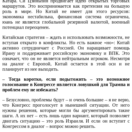
Катара. Си Цзиньпин продвигает идею открытых торговых
маршрутов. Это воспринимается как претензия на большую
роль в мире. Но Китай не имеет для этого ресурсов:
экономика нестабильна, финансовая система ограничена,
юань не является глобальной резервной валютой, военный
потенциал переоценен.
Китайская стратегия – ждать и использовать возможности, не
вступая открыто в конфликты. Но есть важное «но»: Китай
активно сотрудничает с Россией. Он наращивает помощь
Ирану и поддерживает российскую экономику и ВПК. Это
означает, что он не является нейтральным игроком. Несмотря
на диалог с Европой, Китай остается в этой оси и не
планирует из нее выходить.
– Тогда коротко, если подытожить – это возможное
голосование в Конгрессе является ловушкой для Трампа и
проблем ему не избежать?
– Безусловно, проблемы будут – и очень большие – я не верю,
что Конгресс проголосует в нынешней ситуации. От него
нужны решения, которые могли бы аргументировать такие
шаги. А их нет – есть лишь один вариант, который позволяет
двигать ситуацию – это роль Израиля. И если он вступит с
Конгрессом в диалог – вопрос можно решить.