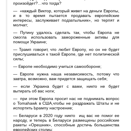
произойдет?…что тогда?
— «каждый Виктор, который живет на деньги Европы,
и в то время пытается продавать европейские
интересы, заслуживает подзатыльник», но терпят и
молчат;
— Путину удалось сделать так, чтобы Европа не
смогла использовать замороженные активы для
помощи Украине;
— Трамп говорит, что любит Европу, но он не будет
прислушиваться к такой Европе, где нет политической
силы;
— Европе необходимо учиться самообороне;
— Европе нужна наша независимость, потому что
завтра, возможно, вам придется защищать себя;
— если Украина будет с вами, никто не будет
вытирать об вас ноги;
— при этом Европа просит нас не поднимать вопрос
о Tomahawk в США,чтобы не раздражать Штаты и не
испортить Ьрампу настроение;
— Беларуси в 2020 году никто ищ вас не помог ее
народу, и теперь в Беларуси размещены российские
ракеты «Орешник», способные достичь большинства
европейских столиц;