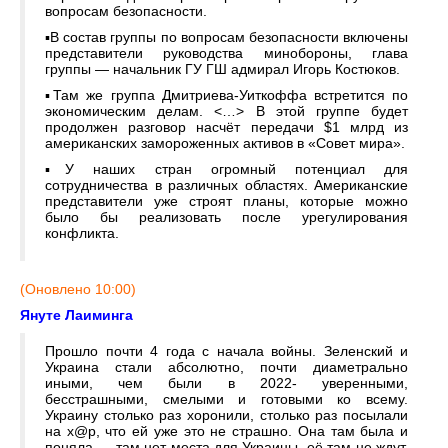
вопросам безопасности.
▪️В состав группы по вопросам безопасности включены
представители руководства минобороны, глава
группы — начальник ГУ ГШ адмирал Игорь Костюков.
▪️Там же группа Дмитриева-Уиткоффа встретится по
экономическим делам. <…> В этой группе будет
продолжен разговор насчёт передачи $1 млрд из
американских замороженных активов в «Совет мира».
▪️У наших стран огромный потенциал для
сотрудничества в различных областях. Американские
представители уже строят планы, которые можно
было бы реализовать после урегулирования
конфликта.
(Оновлено 10:00)
Януте Лаиминга
Прошло почти 4 года с начала войны. Зеленский и
Украина стали абсолютно, почти диаметрально
иными, чем были в 2022- уверенными,
бесстрашными, смелыми и готовыми ко всему.
Украину столько раз хоронили, столько раз посылали
на х@р, что ей уже это не страшно. Она там была и
поняла — там нет места для Украины, её там не ждут.