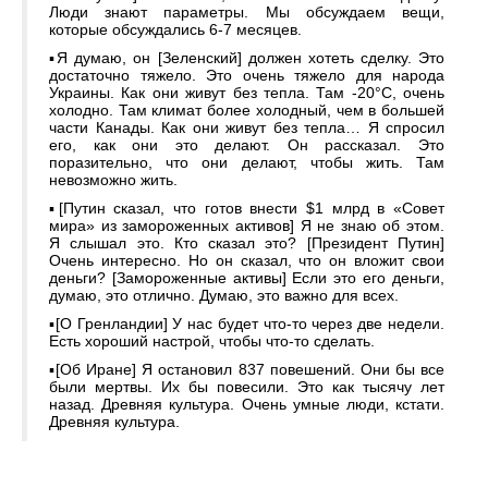
Люди знают параметры. Мы обсуждаем вещи,
которые обсуждались 6-7 месяцев.
▪️Я думаю, он [Зеленский] должен хотеть сделку. Это
достаточно тяжело. Это очень тяжело для народа
Украины. Как они живут без тепла. Там -20°С, очень
холодно. Там климат более холодный, чем в большей
части Канады. Как они живут без тепла… Я спросил
его, как они это делают. Он рассказал. Это
поразительно, что они делают, чтобы жить. Там
невозможно жить.
▪️[Путин сказал, что готов внести $1 млрд в «Совет
мира» из замороженных активов] Я не знаю об этом.
Я слышал это. Кто сказал это? [Президент Путин]
Очень интересно. Но он сказал, что он вложит свои
деньги? [Замороженные активы] Если это его деньги,
думаю, это отлично. Думаю, это важно для всех.
▪️[О Гренландии] У нас будет что-то через две недели.
Есть хороший настрой, чтобы что-то сделать.
▪️[Об Иране] Я остановил 837 повешений. Они бы все
были мертвы. Их бы повесили. Это как тысячу лет
назад. Древняя культура. Очень умные люди, кстати.
Древняя культура.