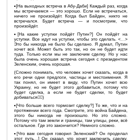
▪️[На выходных встреча в Абу-Даби] Каждый раз, когда
мы встречаемся — это хорошо. Если не встречаться,
ничего не произойдёт. Когда был Байден, никто не
встречался. Будет встреча — и посмотрим, что
произойдёт.
▪️[На какие уступки пойдёт Путин?] Он пойдёт на
уступки. Все идут на уступки, чтобы это сделать. <…>
Это бы никогда не было бы сделано. Я думал, Путин
хочет всё. Может быть это так, но он не будет идти
туда. Только если мы не заключим сделку. Но у нас
была очень хорошая встреча сегодня с президентом
Зеленским, очень хорошая.
(Сложно понимать, что человек хочет сказать, когда в
его речи одни предлоги, частицы и местоимения. Я
так понял, он имеет в виду, что Путин хочет всю
Украину, но не будет этого добавиться, потому что
будет сделка, а если не будет сделки, то будет
добиваться🤷‍♂️)
▪️[Что больше всего тормозит сделку?] То же, что и на
протяжении всего года. Смотрите, это война Байдена,
этого бы никогда не произошло. Но это сложно.
Потому что там земли и границы, там улицы, реки, всё
остальное. Где это закончится? Немного сложно.
▪️[Что вам сегодня говорил Зеленский? Он проделал
этот путь…] Он сказал, что хочет заключить сделку.