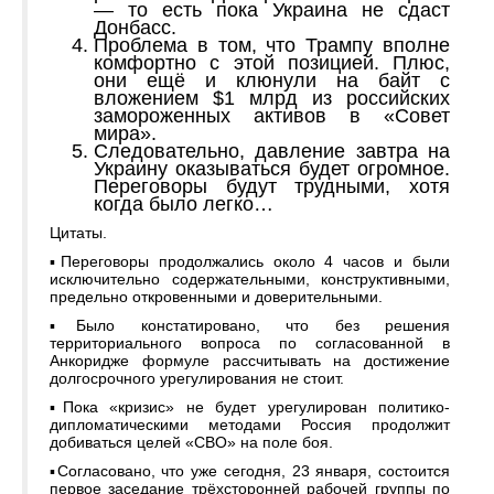
— то есть пока Украина не сдаст
Донбасс.
Проблема в том, что Трампу вполне
комфортно с этой позицией. Плюс,
они ещё и клюнули на байт с
вложением $1 млрд из российских
замороженных активов в «Совет
мира».
Следовательно, давление завтра на
Украину оказываться будет огромное.
Переговоры будут трудными, хотя
когда было легко…
Цитаты.
▪️Переговоры продолжались около 4 часов и были
исключительно содержательными, конструктивными,
предельно откровенными и доверительными.
▪️Было констатировано, что без решения
территориального вопроса по согласованной в
Анкоридже формуле рассчитывать на достижение
долгосрочного урегулирования не стоит.
▪️Пока «кризис» не будет урегулирован политико-
дипломатическими методами Россия продолжит
добиваться целей «СВО» на поле боя.
▪️Согласовано, что уже сегодня, 23 января, состоится
первое заседание трёхсторонней рабочей группы по