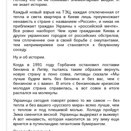
не знает историю.
Каждый новый взрыв на ТЭЦ, каждая отключенная от
тепла и света квартира в Киеве лишь преумножает
ненависть к стране с названием «Россия», и никак не
приближает граждан Украины к «российской мечте».
Все ровно наоборот. Чем хуже гражданам Киева и
других украинских городов от российских обстрелов,
тем сплоченнее они в своей борьбе с оккупантами,
тем непримиримее они становятся к безумному
соседу.
Ну и об истории.
Когда в 1991 году Горбачев остановил поставки
бензина в Литву, пытаясь таким образом вернуть
новую страну в лоно совка, литовцы сказали «Мы
лучше будем жить без бензина и без вас, чем с
бензином и с вами». В итоге с бензиновым кризисом
молодая страна справилась, а вот совок в итоге
распался на молекулы.
Украинцы сегодня говорят ровно то же самое — без
тепла и без вашего «русского мира» всяко лучше, чем
с теплом и под плешивой молью. Холода пройдут.
Зима сменится весной. Украинцы выдержат и выживут.
А вот ненависть, которая накопится за эту зиму еще
врнется в путинландию гигантским бумерангом.