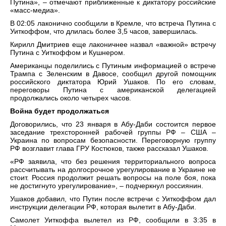
Путина», – отмечают приближенные к диктатору российские
«масс-медиа».
В 02:05 лаконично сообщили в Кремле, что встреча Путина с
Уиткоффом, что длилась более 3,5 часов, завершилась.
Кирилл Дмитриев еще лаконичнее назвал «важной» встречу
Путина с Уиткоффом и Кушнером.
Американцы поделились с Путиным информацией о встрече
Трампа с Зеленским в Давосе, сообщил другой помощник
российского диктатора Юрий Ушаков. По его словам,
переговоры Путина с американской делегацией
продолжались около четырех часов.
Война будет продолжаться
Договорились, что 23 января в Абу-Даби состоится первое
заседание трехсторонней рабочей группы РФ – США –
Украина по вопросам безопасности. Переговорную группу
РФ возглавит глава ГРУ Костюков, также рассказал Ушаков.
«РФ заявила, что без решения территориального вопроса
рассчитывать на долгосрочное урегулирование в Украине не
стоит. Россия продолжит решать вопросы на поле боя, пока
не достигнуто урегулирование», – подчеркнул россиянин.
Ушаков добавил, что Путин после встречи с Уиткоффом дал
инструкции делегации РФ, которая вылетит в Абу-Даби.
Самолет Уиткоффа вылетел из РФ, сообщили в 3:35 в