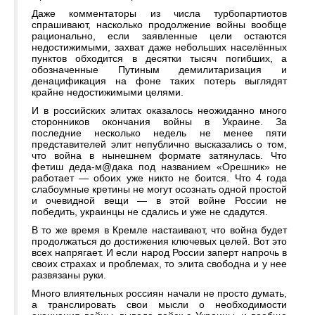
Даже комментаторы из числа турбопартиотов
спрашивают, насколько продолжение войны вообще
рационально, если заявленные цели остаются
недостижимыми, захват даже небольших населённых
пунктов обходится в десятки тысяч погибших, а
обозначенные Путиным демилитаризация и
денацификация на фоне таких потерь выглядят
крайне недостижимыми целями.
И в российских элитах оказалось неожиданно много
сторонников окончания войны в Украине. За
последние несколько недель не менее пяти
представителей элит непублично высказались о том,
что война в нынешнем формате затянулась. Что
фетиш деда-м@дака под названием «Орешник» не
работает — обоих уже никто не боится. Что 4 года
слабоумные кретины не могут осознать одной простой
и очевидной вещи — в этой войне России не
победить, украинцы не сдались и уже не сдадутся.
В то же время в Кремле настаивают, что война будет
продолжаться до достижения ключевых целей. Вот это
всех напрягает. И если народ России заперт напрочь в
своих страхах и проблемах, то элита свободна и у нее
развязаны руки.
Много влиятельных россиян начали не просто думать,
а транслировать свои мысли о необходимости