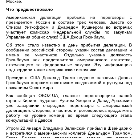
Москве.
Что предшествовало
Американская делегация прибыла на переговоры с
президентом России в составе трех человек. Вместе со
Стивом Уиткоффом и Джаредом Кушнером во встречах
участвует комиссар Федеральной службы по закупкам
Управления общих служб США Джош Грюнбаум.
Об этом стало известно в день прибытия делегации. В
сообщении российской стороны указан состав делегации и
имена ее участников. Отдельно указана должность
Грюнбаума как представителя американского агентства,
отвечающего за федеральные закупки. Эту информацию
подтвердили также американские источники.
Президент США Дональд Трамп недавно назначил Джоша
Грюнбаума старшим советником создаваемой структуры под
названием Совет мира.
Как сообщал OBOZ.UA, главные переговорщики нашей
страны Кирилл Буданов, Рустем Умеров и Давид Арахамия
уже завершили очередные переговоры с американской
делегацией. Стороны, в частности, договорились продолжить
работу на уровне команд во время следующего этапа
консультаций в Давосе.
Утром 22 января Владимир Зеленский прибыл в Швейцарию
и встретился с американским коллегой Дональдом Трампом.