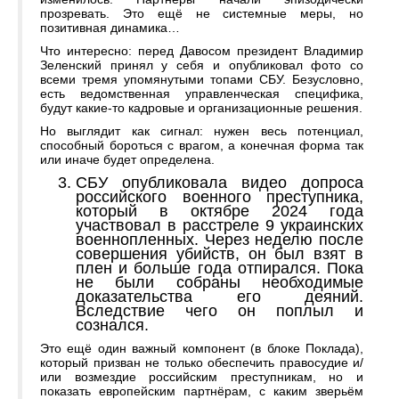
прозревать. Это ещё не системные меры, но
позитивная динамика…
Что интересно: перед Давосом президент Владимир
Зеленский принял у себя и опубликовал фото со
всеми тремя упомянутыми топами СБУ. Безусловно,
есть ведомственная управленческая специфика,
будут какие-то кадровые и организационные решения.
Но выглядит как сигнал: нужен весь потенциал,
способный бороться с врагом, а конечная форма так
или иначе будет определена.
СБУ опубликовала видео допроса
российского военного преступника,
который в октябре 2024 года
участвовал в расстреле 9 украинских
военнопленных. Через неделю после
совершения убийств, он был взят в
плен и больше года отпирался. Пока
не были собраны необходимые
доказательства его деяний.
Вследствие чего он поплыл и
сознался.
Это ещё один важный компонент (в блоке Поклада),
который призван не только обеспечить правосудие и/
или возмездие российским преступникам, но и
показать европейским партнёрам, с каким зверьём