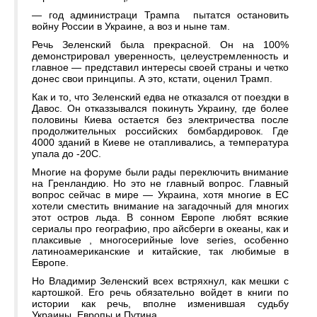
— год администраци Трампа пытатся остановить
войну России в Украине, а воз и ныне там.
Речь Зеленский была прекрасной. Он на 100%
демонстрировал уверенность, целеустремленность и
главное — представил интересы своей страны и четко
донес свои принципы. А это, кстати, оценил Трамп.
Как и то, что Зеленский едва не отказался от поездки в
Давос. Он отказзывался покинуть Украину, где более
половины Киева остается без электричества после
продолжительных российских бомбардировок. Где
4000 зданий в Киеве не отапливались, а температура
упала до -20C.
Многие на форуме были рады переключить внимание
на Гренландию. Но это не главный вопрос. Главный
вопрос сейчас в мире — Украина, хотя многие в ЕС
хотели сместить внимание на загадочный для многих
этот остров льда. В сонном Европе любят всякие
сериалы про географию, про айсберги в океаны, как и
плаксивые , многосерийные love series, особенно
латиноамериканские и китайские, так любимые в
Европе.
Но Владимир Зеленский всех встряхнул, как мешки с
картошкой. Его речь обязательно войдет в книги по
истории как речь, вполне изменившая судьбу
Украины, Европы и Путина