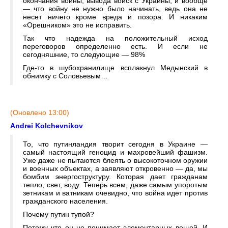
окончания войны, вывода войск с Украины, и вообще
— что войну не нужно было начинать, ведь она не
несет ничего кроме вреда и позора. И никаким
«Орешником» это не исправить.
Так что надежда на положительный исход
переговоров определенно есть. И если не
сегодняшние, то следующие — 98%
Где-то в шубохранилище всплакнул Медынский в
обнимку с Соловьевым…
(Оновлено 13:00)
Andrei Kolchevnikov
То, что путинландия творит сегодня в Украине —
самый настоящий геноцид и махровейший фашизм.
Уже даже не пытаются блеять о высокоточном оружии
и военных объектах, а заявляют откровенно — да, мы
бомбим энергоструктуру. Которая дает гражданам
тепло, свет, воду. Теперь всем, даже самым упоротым
зетникам и ватникам очевидно, что война идет против
гражданского населения.
Почему путин тупой?
Потому что он не понимает элементарных вещей. И