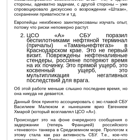
стороны, адекватно задачам, с другой стороны – уже
спровоцировало дискуссию о возрождении «Штази»,
сохранении приватности и т.д.
Европейцы неизбежно заинтересованы изучать опыт,
потому что риски непомерно растут.
ЦСО «А» СБУ поразил
беспилотниками нефтяной терминал
(причалы) «Таманьнефтегаз» в
Краснодарском крае. Это не первый
визит. Повреждены нефтеналивные
стендеры, россияне потеряют время
на их починку. Это прямой ущерб, это
косвенный ущерб, это
мультипликация негативных
последствий для врага.
Об этой работе меньше слышно последнее время, но
она никуда не девается.
Данный блок принято ассоциировать с экс-главой СБУ
Василием Малюком и нынешним врио Евгением
Хмарой (который возглавлял ЦСО «А»).
Происходит это на фоне очередного сообщения о
задержании (теперь Францией) российского
«теневого» танкера в Средиземном море. Прологом к
этому стала как раз активность СБУ. Т.е., кое-что
изменилось. Партнёры начали эпизодически