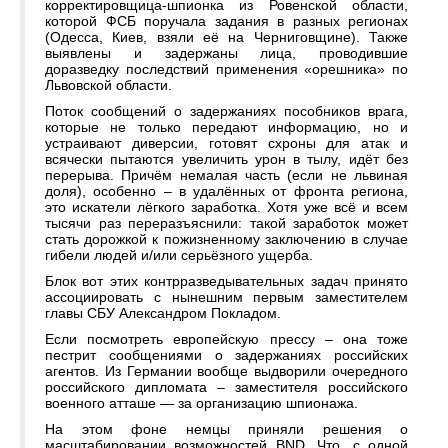
корректировщица-шпионка из Ровенской области,
которой ФСБ поручала задания в разных регионах
(Одесса, Киев, взяли её на Черниговщине). Также
выявлены и задержаны лица, проводившие
доразведку последствий применения «орешника» по
Львовской области.
Поток сообщений о задержаниях пособников врага,
которые не только передают информацию, но и
устраивают диверсии, готовят схроны для атак и
всячески пытаются увеличить урон в тылу, идёт без
перерыва. Причём немалая часть (если не львиная
доля), особенно – в удалённых от фронта региона,
это искатели лёгкого заработка. Хотя уже всё и всем
тысячи раз переразъяснили: такой заработок может
стать дорожкой к пожизненному заключению в случае
гибели людей и/или серьёзного ущерба.
Блок вот этих контрразведывательных задач принято
ассоциировать с нынешним первым заместителем
главы СБУ Александром Покладом.
Если посмотреть европейскую прессу – она тоже
пестрит сообщениями о задержаниях российских
агентов. Из Германии вообще выдворили очередного
российского дипломата – заместителя российского
военного атташе — за организацию шпионажа.
На этом фоне немцы приняли решения о
масштабировании возможностей BND. Что, с одной