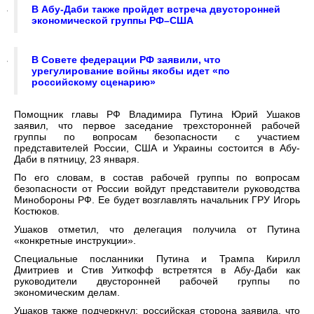
В Абу-Даби также пройдет встреча двусторонней
экономической группы РФ–США
В Совете федерации РФ заявили, что
урегулирование войны якобы идет «по
российскому сценарию»
Помощник главы РФ Владимира Путина Юрий Ушаков
заявил, что первое заседание трехсторонней рабочей
группы по вопросам безопасности с участием
представителей России, США и Украины состоится в Абу-
Даби в пятницу, 23 января.
По его словам, в состав рабочей группы по вопросам
безопасности от России войдут представители руководства
Минобороны РФ. Ее будет возглавлять начальник ГРУ Игорь
Костюков.
Ушаков отметил, что делегация получила от Путина
«конкретные инструкции».
Специальные посланники Путина и Трампа Кирилл
Дмитриев и Стив Уиткофф встретятся в Абу-Даби как
руководители двусторонней рабочей группы по
экономическим делам.
Ушаков также подчеркнул: российская сторона заявила, что