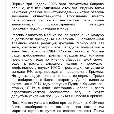
Первые три недели 2026 года впечатлили Лаврова
больше, чем весь ушедший 2025 год. Видимо такой
нехитрой уловкой министр-бездельник хотел отвлечь
внимание общественности. Собственно вместо
перечисления «успехов» лавровская речь более
запомнилась рассмотрением текущей
геополитической ситуации в мире.
Россию озаботило молниеносное устранение Мадуро
с должности президента Венесуэлы, и объявленная
Трампом новая редакция доктрины Монро для ХХІ
века, согласно которой все Западное полушарие –
зона безопасности США. Соответсвенно в Москве
рады требованиям Трампа передать под контроль
Гренландию, ведь по мнению Лаврова такой сюжет
ведет к расколу западного лагеря и порождает
конфликтность внутри НАТО. Гренландия ситуативно
выгодна РФ, ведь проводятся параллели с Крымом.
Но здесь следует внести четкость: во-первых, Трамп
не собирается отбирать остров у Дании силовым
путем, как в 2014 году поступил Путин с Крымом; во-
вторых, США мыслят категориями обороны всего
евроатлантического сообщества, ведь не хотят
допустить усиления позиций Китая и России в Арктике.
Пока Москва увязла в войне против Украины, США все
ближе подбираются к контролю над важнейшим
морским торговым путем на севере планеты. Таким