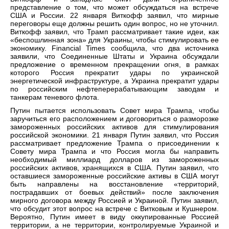
представление о том, что может обсуждаться на встрече
США и России. 22 января Виткофф заявил, что мирные
переговоры еще должны решить один вопрос, но не уточнил.
Виткофф заявил, что Трамп рассматривает такие идеи, как
«беспошлинная зона» для Украины, чтобы стимулировать ее
экономику. Financial Times сообщила, что два источника
заявили, что Соединенные Штаты и Украина обсуждали
предложение о временном прекращении огня, в рамках
которого Россия прекратит удары по украинской
энергетической инфраструктуре, а Украина прекратит удары
по российским нефтеперерабатывающим заводам и
танкерам теневого флота.
Путин пытается использовать Совет мира Трампа, чтобы
заручиться его расположением и договориться о разморозке
замороженных российских активов для стимулирования
российской экономики. 21 января Путин заявил, что Россия
рассматривает предложение Трампа о присоединении к
Совету мира Трампа и что Россия могла бы направить
необходимый миллиард долларов из замороженных
российских активов, хранящихся в США. Путин заявил, что
оставшиеся замороженные российские активы в США могут
быть направлены на восстановление «территорий,
пострадавших от боевых действий» после заключения
мирного договора между Россией и Украиной. Путин заявил,
что обсудит этот вопрос на встрече с Витковым и Кушнером.
Вероятно, Путин имеет в виду оккупированные Россией
территории, а не территории, контролируемые Украиной и