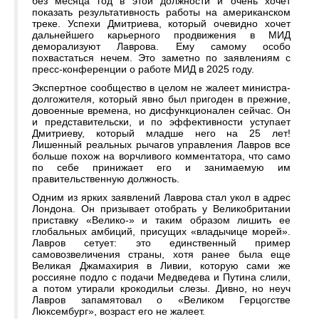
без месяца год в этой должности и очень хочет
показать результативность работы на американском
треке. Успехи Дмитриева, который очевидно хочет
дальнейшего карьерного продвижения в МИД
деморализуют Лаврова. Ему самому особо
похвастаться нечем. Это заметно по заявлениям с
пресс-конференции о работе МИД в 2025 году.
Экспертное сообщество в целом не жалеет министра-
долгожителя, который явно был пригоден в прежние,
довоенные времена, но дисфункционален сейчас. Он
и представительски, и по эффективности уступает
Дмитриеву, который младше него на 25 лет!
Лишенный реальных рычагов управления Лавров все
больше похож на ворчливого комментатора, что само
по себе принижает его и занимаемую им
правительственную должность.
Одним из ярких заявлений Лаврова стал укол в адрес
Лондона. Он призывает отобрать у Великобритании
приставку «Велико-» и таким образом лишить ее
глобальных амбиций, присущих «владычице морей».
Лавров сетует: это единственный пример
самовозвеличения страны, хотя ранее была еще
Великая Джамахирия в Ливии, которую сами же
россияне подло с подачи Медведева и Путина слили,
а потом утирали крокодильи слезы. Дивно, но неуч
Лавров запамятовал о «Великом Герцогстве
Люксембург», возраст его не жалеет.