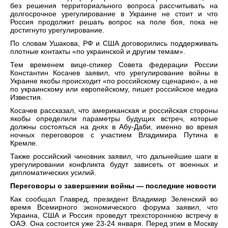
без решения территориального вопроса рассчитывать на
долгосрочное урегулирование в Украине не стоит и что
Россия продолжит решать вопрос на поле боя, пока не
достигнуто урегулирование.
По словам Ушакова, РФ и США договорились поддерживать
плотные контакты «по украинской и другим темам».
Тем временем вице-спикер Совета федерации России
Константин Косачев заявил, что урегулирование войны в
Украине якобы происходит «по российскому сценарию», а не
по украинскому или европейскому, пишет российское медиа
Известия.
Косачев рассказал, что американская и российская стороны
якобы определили параметры будущих встреч, которые
должны состояться на днях в Абу-Даби, именно во время
ночных переговоров с участием Владимира Путина в
Кремле.
Также российский чиновник заявил, что дальнейшие шаги в
урегулировании конфликта будут зависеть от военных и
дипломатических усилий.
Переговоры о завершении войны — последние новости
Как сообщал Главред, президент Владимир Зеленский во
время Всемирного экономического форума заявил, что
Украина, США и Россия проведут трехстороннюю встречу в
ОАЭ. Она состоится уже 23-24 января. Перед этим в Москву