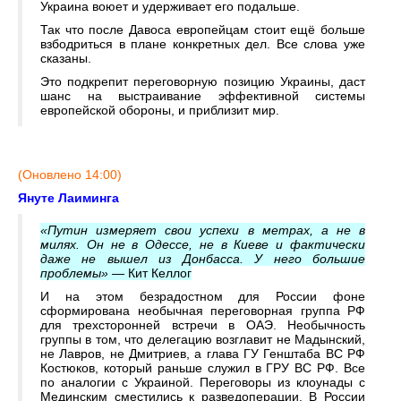
Украина воюет и удерживает его подальше.
Так что после Давоса европейцам стоит ещё больше
взбодриться в плане конкретных дел. Все слова уже
сказаны.
Это подкрепит переговорную позицию Украины, даст
шанс на выстраивание эффективной системы
европейской обороны, и приблизит мир.
(Оновлено 14:00)
Януте Лаиминга
«Путин измеряет свои успехи в метрах, а не в
милях. Он не в Одессе, не в Киеве и фактически
даже не вышел из Донбасса. У него большие
проблемы»
— Кит Келлог
И на этом безрадостном для России фоне
сформирована необычная переговорная группа РФ
для трехсторонней встречи в ОАЭ. Необычность
группы в том, что делегацию возглавит не Мадынский,
не Лавров, не Дмитриев, а глава ГУ Генштаба ВС РФ
Костюков, который раньше служил в ГРУ ВС РФ. Все
по аналогии с Украиной. Переговоры из клоунады с
Мединским сместились к разведоперации. В России