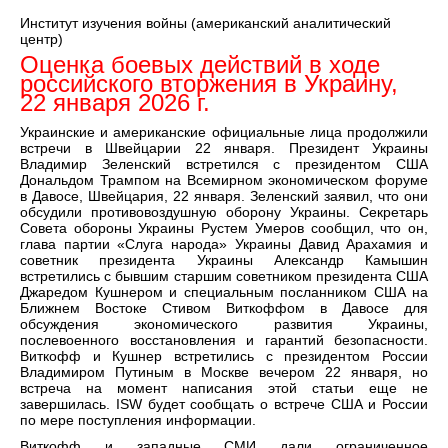
Институт изучения войны (американский аналитический
центр)
Оценка боевых действий в ходе
российского вторжения в Украину,
22 января 2026 г.
Украинские и американские официальные лица продолжили
встречи в Швейцарии 22 января. Президент Украины
Владимир Зеленский встретился с президентом США
Дональдом Трампом на Всемирном экономическом форуме
в Давосе, Швейцария, 22 января. Зеленский заявил, что они
обсудили противовоздушную оборону Украины. Секретарь
Совета обороны Украины Рустем Умеров сообщил, что он,
глава партии «Слуга народа» Украины Давид Арахамия и
советник президента Украины Александр Камышин
встретились с бывшим старшим советником президента США
Джаредом Кушнером и специальным посланником США на
Ближнем Востоке Стивом Виткоффом в Давосе для
обсуждения экономического развития Украины,
послевоенного восстановления и гарантий безопасности.
Виткофф и Кушнер встретились с президентом России
Владимиром Путиным в Москве вечером 22 января, но
встреча на момент написания этой статьи еще не
завершилась. ISW будет сообщать о встрече США и России
по мере поступления информации.
Виткофф и западные СМИ дали ограниченное