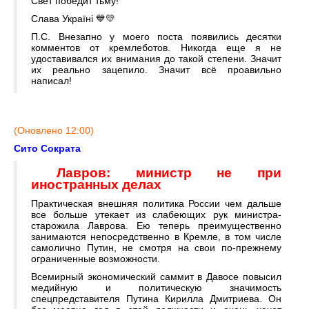
Свет победит тьму!
Слава Україні 💙💛
П.С. Внезапно у моего поста появились десятки
комментов от кремлеботов. Никогда еще я не
удоставивался их внимания до такой степени. Значит
их реально зацепило. Значит всё проавильно
написал!
(Оновлено 12:00)
Сито Сократа
Лавров: министр не при
иностранных делах
Практическая внешняя политика России чем дальше
все больше утекает из слабеющих рук министра-
старожила Лаврова. Ею теперь преимущественно
занимаются непосредственно в Кремле, в том числе
самолично Путин, не смотря на свои по-прежнему
ограниченные возможности.
Всемирный экономический саммит в Давосе повысил
медийную и политическую значимость
спецпредставителя Путина Кирилла Дмитриева. Он