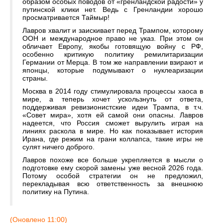
образом особых поводов от «гренландской радости» у
путинской клики нет. Ведь с Гренландии хорошо
просматривается Таймыр!
Лавров хвалит и заискивает перед Трампом, которому
ООН и международное право не указ. При этом он
обличает Европу, якобы готовящую войну с РФ,
особенно критикую политику ремилитаризации
Германии от Мерца. В том же направлении взирают и
японцы, которые подумывают о нуклеаризации
страны.
Москва в 2014 году стимулировала процессы хаоса в
мире, а теперь хочет ускользнуть от ответа,
поддерживая ревизионистские идеи Трампа, в т.ч.
«Совет мира», хотя ей самой они опасны. Лавров
надеется, что Россия сможет вырулить играя на
линиях раскола в мире. Но как показывает история
Ирана, где режим на грани коллапса, такие игры не
сулят ничего доброго.
Лавров похоже все больше укрепляется в мысли о
подготовке ему скорой замены уже весной 2026 года.
Потому особой стратегии он не предложил,
перекладывая всю ответственность за внешнюю
политику на Путина.
(Оновлено 11:00)