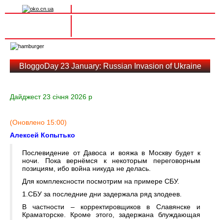
Вхід на сайт
Реєстрація
Toggle
navigation
BloggoDay 23 January: Russian Invasion of Ukraine
Дайджест 23 січня 2026 р
(Оновлено 15:00)
Алексей Копытько
Послевидение от Давоса и вояжа в Москву будет к
ночи. Пока вернёмся к некоторым переговорным
позициям, ибо война никуда не делась.
Для комплексности посмотрим на примере СБУ.
1.СБУ за последние дни задержала ряд злодеев.
В частности – корректировщиков в Славянске и
Краматорске. Кроме этого, задержана блуждающая