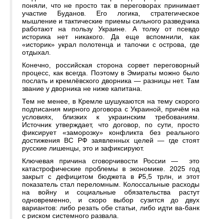
поняли, что не просто так в переговорах принимает
участие Буданов. Его логика, стратегическое
мышление и тактические приемы сильного разведчика
работают на пользу Украине. А толку от псевдо
историка нет никакого. Да еще вспомнили, как
«историк» украл полотенца и тапочки с острова, где
отдыхал.
Конечно, российская сторона сорвет переговорный
процесс, как всегда. Поэтому в Эмираты можно было
послать и кремлёвского дворника — разницы нет. Там
звание у дворника не ниже капитана.
Тем не менее, в Кремле шушукаются на тему скорого
подписания мирного договора с Украиной, причём на
условиях, близких к украинским требованиям.
Источник утверждает, что договор, по сути, просто
фиксирует «заморозку» конфликта без реального
достижения ВС РФ заявленных целей — где стоят
русские лишенцы, это и зафиксируют.
Ключевая причина сговорчивости России — это
катастрофические проблемы в экономике. 2025 год
закрыт с дефицитом бюджета в ₽5,5 трлн, и этот
показатель стал переломным. Колоссальные расходы
на войну и социальные обязательства растут
одновременно, и скоро выбор сузится до двух
вариантов: либо резать обе статьи, либо идти ва-банк
с риском системного развала.