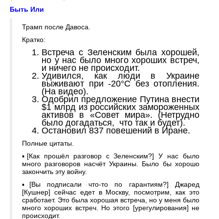
Быть Или
Трамп после Давоса.
Кратко:
Встреча с Зеленским была хорошей,
но у нас было много хороших встреч,
и ничего не происходит.
Удивился, как люди в Украине
выживают при -20°С без отопления.
(На видео).
Одобрил предложение Путина внести
$1 млрд из российских замороженных
активов в «Совет мира». (Нетрудно
было догадаться, что так и будет).
Остановил 837 повешений в Иране.
Полные цитаты.
▪️[Как прошёл разговор с Зеленским?] У нас было
много разговоров насчёт Украины. Было бы хорошо
закончить эту войну.
▪️[Вы подписали что-то по гарантиям?] Джаред
[Кушнер] сейчас едет в Москву, посмотрим, как это
сработает. Это была хорошая встреча, но у меня было
много хороших встреч. Но этого [урегулирования] не
происходит.