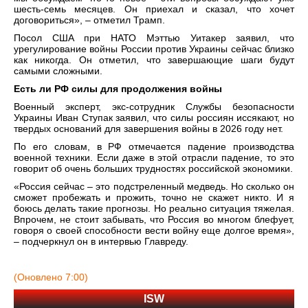
шесть-семь месяцев. Он приехал и сказал, что хочет
договориться», – отметил Трамп.
Посол США при НАТО Мэттью Уитакер заявил, что
урегулирование войны России против Украины сейчас близко
как никогда. Он отметил, что завершающие шаги будут
самыми сложными.
Есть ли РФ силы для продолжения войны
Военный эксперт, экс-сотрудник Службы безопасности
Украины Иван Ступак заявил, что силы россиян иссякают, но
твердых оснований для завершения войны в 2026 году нет.
По его словам, в РФ отмечается падение производства
военной техники. Если даже в этой отрасли падение, то это
говорит об очень больших трудностях российской экономики.
«Россия сейчас – это подстреленный медведь. Но сколько он
сможет пробежать и прожить, точно не скажет никто. И я
боюсь делать такие прогнозы. Но реально ситуация тяжелая.
Впрочем, не стоит забывать, что Россия во многом блефует,
говоря о своей способности вести войну еще долгое время»,
– подчеркнул он в интервью Главреду.
(Оновлено 7:00)
ISW