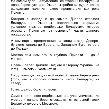
На самом деле, наступление, со стороны Беларуси на
правобережную часть Украины крайне затруднительно
вследствие наличия такого препятствия как река
Припять.
Которая с запада и до самого Днепра отрезает
Беларусь от Украины, параллельно формируя
условное «южное подбрюшье Беларуси», которое
отрезано Припятью от основной части данного
государства.
А там еще и продолжение на запад в виде Днепро-
бугского канала до Бреста на Западном Буге, то есть
до Польши.
Мостов там немного, а глубина Припяти — до 2
метров.
Правый берег Припяти (тот, что в сторону Украины, на
юге) — высокий, холмистый.
Он доминирует над низкой поймой левого берега реки
(того, что в сторону основной части Беларуси, на
север).
Плюс фактор болот и лесов.
Само «припятское подбрюшье» в случае уничтожения
мостов и начала боев, отсекается от основной части
Беларуси вместе с Мозырем.