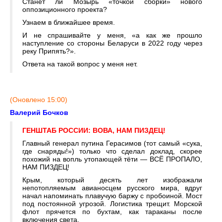
Станет ли Мозырь «точкой сборки» нового
оппозиционного проекта?
Узнаем в ближайшее время.
И не спрашивайте у меня, «а как же прошло
наступление со стороны Беларуси в 2022 году через
реку Припять?».
Ответа на такой вопрос у меня нет.
(Оновлено 15:00)
Валерий Бочков
ГЕНШТАБ РОССИИ: ВОВА, НАМ ПИЗДЕЦ!
Главный генерал путина Герасимов (тот самый «сука,
где снаряды!») только что сделал доклад, скорее
похожий на вопль утопающей тёти — ВСЁ ПРОПАЛО,
НАМ ПИЗДЕЦ!
Крым, который десять лет изображали
непотопляемым авианосцем русского мира, вдруг
начал напоминать плавучую баржу с пробоиной. Мост
под постоянной угрозой. Логистика трещит. Морской
флот прячется по бухтам, как тараканы после
включения света.