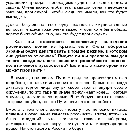
украинских граждан, необходимо судить по всей строгости
закона. Очень важно, чтобы эта градация была утверждена
законом, процедурой, чтобы люди понимали, как это будет
выглядеть.
Далее, безусловно, всех будут волновать имущественные
вопросы, и здесь тоже очень важно, чтобы хотя бы в общих
чертах было объяснено, как это будет происходить.
– Как вы оцениваете перспективу выведения
российских войск из Крыма, если Силы обороны
Украины будут действовать в том же режиме, в котором
они действуют сейчас? Видите ли вы предпосылки для
такого кардинального решения российского военно-
политического руководства? Если да, в какие сроки это
может произойти?
– Я думаю, при живом Путине вряд ли произойдет что-то
подобное, но так или иначе никто не вечен. Кроме того, когда
диктатор теряет лицо внутри своей страны, внутри своего
окружения, то это так или иначе приближает конец. Поэтому
я думаю, это уже не за горами. Я не берусь называть какие-
то сроки, но убежден, что Путин сам на это не пойдет.
Вместе с тем очень важно, чтобы у нас не было никаких
иллюзий в отношении качества российской элиты, чтобы не
было ожиданий, что появятся какие-то либералы,
демократы, которые вдруг начнут чтить международное
право. Ничего такого в России не будет.