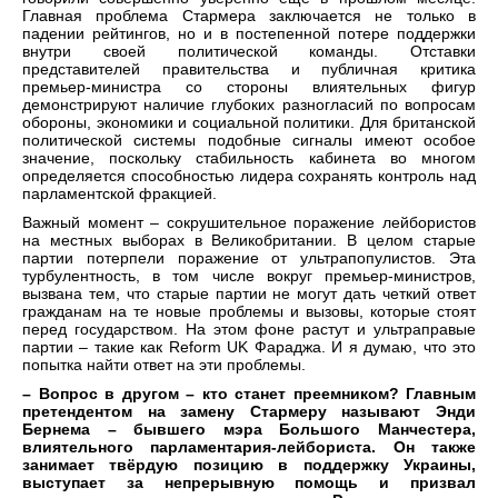
Главная проблема Стармера заключается не только в
падении рейтингов, но и в постепенной потере поддержки
внутри своей политической команды. Отставки
представителей правительства и публичная критика
премьер-министра со стороны влиятельных фигур
демонстрируют наличие глубоких разногласий по вопросам
обороны, экономики и социальной политики. Для британской
политической системы подобные сигналы имеют особое
значение, поскольку стабильность кабинета во многом
определяется способностью лидера сохранять контроль над
парламентской фракцией.
Важный момент – сокрушительное поражение лейбористов
на местных выборах в Великобритании. В целом старые
партии потерпели поражение от ультрапопулистов. Эта
турбулентность, в том числе вокруг премьер-министров,
вызвана тем, что старые партии не могут дать четкий ответ
гражданам на те новые проблемы и вызовы, которые стоят
перед государством. На этом фоне растут и ультраправые
партии – такие как Reform UK Фараджа. И я думаю, что это
попытка найти ответ на эти проблемы.
– Вопрос в другом – кто станет преемником? Главным
претендентом на замену Стармеру называют Энди
Бернема – бывшего мэра Большого Манчестера,
влиятельного парламентария-лейбориста. Он также
занимает твёрдую позицию в поддержку Украины,
выступает за непрерывную помощь и призвал