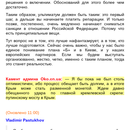
решения о включении. Обоснований для этого более чем
достаточно.
Таким образом, ультиматум должен быть таким: это первый
шаг, а дальше вы начинаете платить репарации. И только
позже, постепенно, очень медленно начинают сниматься
санкции в отношении Российской Федерации. Потому что
есть принципиальные вещи.
Тут вопрос не в том, кто лучше нафантазирует, а в том, кто
лучше подготовится. Сейчас очень важно, чтобы у нас было
единое понимание плана «Б» и в Киеве, и у наших
европейских партнеров. Если мы будем выступать
организованно, жестко, четко, именно с таким планом, тогда
это станет реальностью.
Камент админа
Oko.
cn.
ua
:
— Я бы пока не был столь
оптимистичен, ибо процесс обещает быть долгим, а в итоге
Крым може стать разменной монетой. Ждем давно
обещанного удара по главной кремлевской скрепе:
путинскому мосту в Крым.
(Оновлено 11:00)
Vladimir Pastukhov