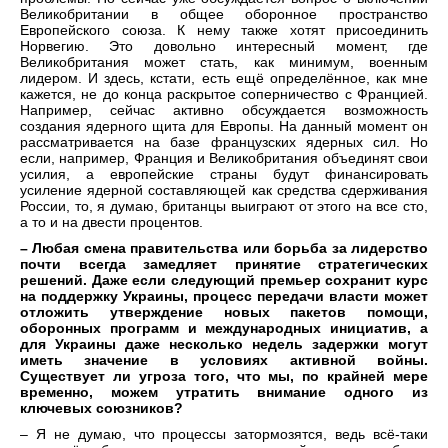
Великобритании в общее оборонное пространство
Европейского союза. К нему также хотят присоединить
Норвегию. Это довольно интересный момент, где
Великобритания может стать, как минимум, военным
лидером. И здесь, кстати, есть ещё определённое, как мне
кажется, не до конца раскрытое соперничество с Францией.
Например, сейчас активно обсуждается возможность
создания ядерного щита для Европы. На данный момент он
рассматривается на базе французских ядерных сил. Но
если, например, Франция и Великобритания объединят свои
усилия, а европейские страны будут финансировать
усиление ядерной составляющей как средства сдерживания
России, то, я думаю, британцы выиграют от этого на все сто,
а то и на двести процентов.
– Любая смена правительства или борьба за лидерство
почти всегда замедляет принятие стратегических
решений. Даже если следующий премьер сохранит курс
на поддержку Украины, процесс передачи власти может
отложить утверждение новых пакетов помощи,
оборонных программ и международных инициатив, а
для Украины даже несколько недель задержки могут
иметь значение в условиях активной войны.
Существует ли угроза того, что мы, по крайней мере
временно, можем утратить внимание одного из
ключевых союзников?
– Я не думаю, что процессы затормозятся, ведь всё-таки