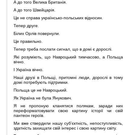
А до того Велика Британія.
А до того Швейцарія.
Це не справа українсько-польських відносин.
Тепер друге.
Білих Орлів повернули.
Це правильно.
Тепер треба послати сигнал, що в домі є дорослі.
Які розуміють, що Навроцький тимчасово, а Польща
вічно.
І Україна вічно.
Наші друзі в Польщі, притомні люди, дорослі в тому
домі потребують підтримки.
Польща це не Навроцький.
Як Україна не була Янукович.
Я не пропоную кланятися полякам, заради них
переформатовувати свою картину історії чи свій
пантеон героїв.
Ми вже ствердили нашу суб’єктність, непоступливість,
здатність захищати свій інтерес і свою картину світу.