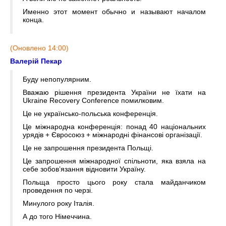
Именно этот момент обычно и называют началом
конца.
(Оновлено 14:00)
Валерій Пекар
Буду непопулярним.
Вважаю рішення президента України не їхати на
Ukraine Recovery Conference помилковим.
Це не українсько-польська конференція.
Це міжнародна конференція: понад 40 національних
урядів + Євросоюз + міжнародні фінансові організації.
Це не запрошення президента Польщі.
Це запрошення міжнародної спільноти, яка взяла на
себе зобов’язання відновити Україну.
Польща просто цього року стала майданчиком
проведення по черзі.
Минулого року Італія.
А до того Німеччина.