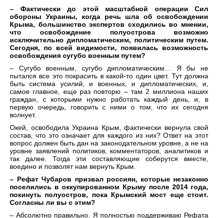
– Фактически до этой масштабной операции Сил
обороны Украины, когда речь шла об освобождении
Крыма, большинство экспертов сходились во мнении,
что освобождение полуострова возможно
исключительно дипломатическим, политическим путем.
Сегодня, по всей видимости, появилась возможность
освобождения сугубо военным путем?
– Сугубо военным, сугубо дипломатическим… Я бы не
пытался все это покрасить в какой-то один цвет. Тут должна
быть система усилий, и военных, и дипломатических, и,
самое главное, еще раз повторю – там 2 миллиона наших
граждан, с которыми нужно работать каждый день, и, в
первую очередь, говорить с ними о том, что их сегодня
волнует.
Окей, освободила Украина Крым, фактически вернула свой
состав, что это означает для каждого из них? Ответ на этот
вопрос должен быть дан на законодательном уровне, а не на
уровне заявлений политиков, комментаторов, аналитиков и
так далее. Тогда эти составляющие соберутся вместе,
воедино и позволят нам вернуть Крым.
– Рефат Чубаров призвал россиян, которые незаконно
поселились в оккупированном Крыму после 2014 года,
покинуть полуостров, пока Крымский мост еще стоит.
Согласны ли вы с этим?
– Абсолютно правильно. Я полностью поддерживаю Рефата