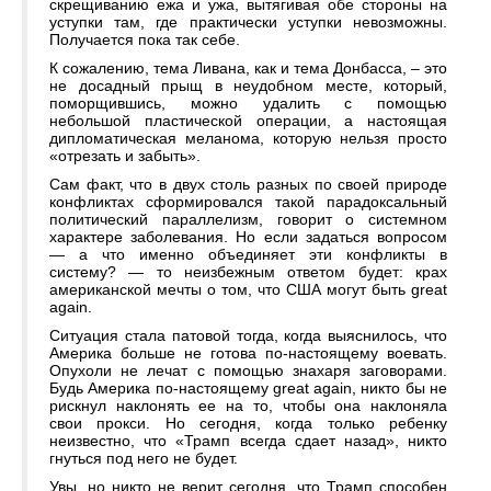
скрещиванию ежа и ужа, вытягивая обе стороны на
уступки там, где практически уступки невозможны.
Получается пока так себе.
К сожалению, тема Ливана, как и тема Донбасса, – это
не досадный прыщ в неудобном месте, который,
поморщившись, можно удалить с помощью
небольшой пластической операции, а настоящая
дипломатическая меланома, которую нельзя просто
«отрезать и забыть».
Сам факт, что в двух столь разных по своей природе
конфликтах сформировался такой парадоксальный
политический параллелизм, говорит о системном
характере заболевания. Но если задаться вопросом
— а что именно объединяет эти конфликты в
систему? — то неизбежным ответом будет: крах
американской мечты о том, что США могут быть great
again.
Ситуация стала патовой тогда, когда выяснилось, что
Америка больше не готова по-настоящему воевать.
Опухоли не лечат с помощью знахаря заговорами.
Будь Америка по-настоящему great again, никто бы не
рискнул наклонять ее на то, чтобы она наклоняла
свои прокси. Но сегодня, когда только ребенку
неизвестно, что «Трамп всегда сдает назад», никто
гнуться под него не будет.
Увы, но никто не верит сегодня, что Трамп способен