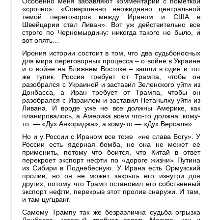
Особенно меня забавляют комментарии с пометкой
«срочно»: «Совершенно неожиданно центральной
темой переговоров между Ираном и США в
Швейцарии стал Ливан». Вот уж действительно все
строго по Черномырдину: никогда такого не было, и
вот опять…
Ирония истории состоит в том, что два судьбоносных
для мира переговорных процесса – о войне в Украине
и о войне на Ближнем Востоке – зашли в один и тот
же тупик. Россия требует от Трампа, чтобы он
разобрался с Украиной и заставил Зеленского уйти из
Донбасса, а Иран требует от Трампа, чтобы он
разобрался с Израилем и заставил Нетаньяху уйти из
Ливана. И вроде уже не все должны Америке, как
планировалось, а Америка всем что-то должна: кому-
то — «Дух Анкориджа», а кому-то — «Дух Версаля».
Но и у России с Ираном все тоже «не слава Богу». У
России есть ядерная бомба, но она не может ее
применить, потому что боится, что Китай в ответ
перекроет экспорт нефти по «дороге жизни» Путина
из Сибири в Поднебесную. У Ирана есть Ормузский
пролив, но он не может закрыть его изнутри для
других, потому что Трамп остановил его собственный
экспорт нефти, перекрыв этот пролив снаружи. И там,
и там цугцванг.
Самому Трампу так же безразлична судьба огрызка