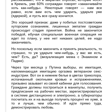
в Кремль, уже 60% сограждан говорят «заканчивайте
хоть как-нибудь». Некоторые говорят — нам все
равно, если вам есть чем ударить, ударьте уже
(ядеркой), и пусть все сразу кончится.
Это хороший признак: даже у побитых постсоветским
хуторским сознанием, лишенных эмпатии граждан
происходит стадия принятия. Война не закончится
победой, ебучая специальная военная операция не
идет по плану, у нее нет никаких целей, ее надо
заканчивать.
Но поскольку если закончить и принять реальность, то
страшно, то уж ударьте чем-нибудь, у вас же есть,
чем? Есть, да? (визуализация мема с Энакином и
Падме).
Через три месяца у Путина выборы, их имитация,
напоминающая имитацию оргазма ветераном секс-
индустрии. Вот он в нижнем белье в цветах триколора,
испачканный окопными кровью и испражнениями,
призывно зазывает из своей кабинки для голосования.
Граждане должны построиться в манипулы, получить
предписания на рабочих местах, зарегистрироваться
в системе дистанционно и электронно, а губернаторы
посчитать их и на выходе получить процент не хуже, а
то и лучше, чем обычно. И идти прямо туда,
демонстрировать любовь.