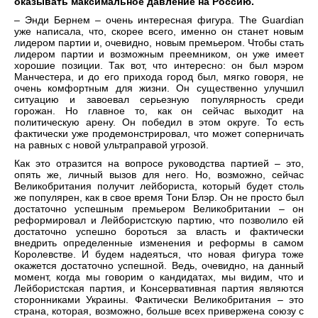
оказывать максимальное давление на Россию.
– Энди Бернем – очень интересная фигура. The Guardian
уже написала, что, скорее всего, именно он станет новым
лидером партии и, очевидно, новым премьером. Чтобы стать
лидером партии и возможным преемником, он уже имеет
хорошие позиции. Так вот, что интересно: он был мэром
Манчестера, и до его прихода город был, мягко говоря, не
очень комфортным для жизни. Он существенно улучшил
ситуацию и завоевал серьезную популярность среди
горожан. Но главное то, как он сейчас выходит на
политическую арену. Он победил в этом округе. То есть
фактически уже продемонстрировал, что может соперничать
на равных с новой ультраправой угрозой.
Как это отразится на вопросе руководства партией – это,
опять же, личный вызов для него. Но, возможно, сейчас
Великобритания получит лейбориста, который будет столь
же популярен, как в свое время Тони Блэр. Он не просто был
достаточно успешным премьером Великобритании – он
реформировал и Лейбористскую партию, что позволило ей
достаточно успешно бороться за власть и фактически
внедрить определенные изменения и реформы в самом
Королевстве. И будем надеяться, что новая фигура тоже
окажется достаточно успешной. Ведь, очевидно, на данный
момент, когда мы говорим о кандидатах, мы видим, что и
Лейбористская партия, и Консервативная партия являются
сторонниками Украины. Фактически Великобритания – это
страна, которая, возможно, больше всех привержена союзу с