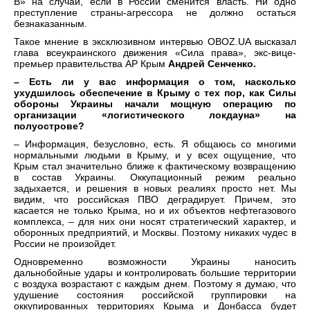
В» на случай, если в России сменится власть. Ни одно
преступление страны-агрессора не должно остаться
безнаказанным.
Такое мнение в эксклюзивном интервью OBOZ.UA высказал
глава всеукраинского движения «Сила права», экс-вице-
премьер правительства АР Крым
Андрей Сенченко.
– Есть ли у вас информация о том, насколько
ухудшилось обеспечение в Крыму с тех пор, как Силы
обороны Украины начали мощную операцию по
организации «логистического локдауна» на
полуострове?
– Информация, безусловно, есть. Я общаюсь со многими
нормальными людьми в Крыму, и у всех ощущение, что
Крым стал значительно ближе к фактическому возвращению
в состав Украины. Оккупационный режим реально
задыхается, и решения в новых реалиях просто нет. Мы
видим, что российская ПВО деградирует. Причем, это
касается не только Крыма, но и их объектов нефтегазового
комплекса, – для них они носят стратегический характер, и
оборонных предприятий, и Москвы. Поэтому никаких чудес в
России не произойдет.
Одновременно возможности Украины наносить
дальнобойные удары и контролировать большие территории
с воздуха возрастают с каждым днем. Поэтому я думаю, что
удушение состояния российской группировки на
оккупированных территориях Крыма и Донбасса будет