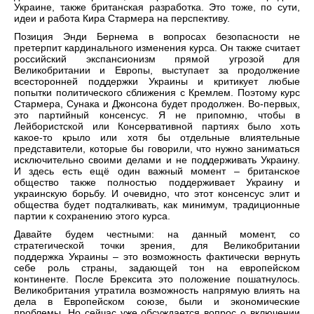
Украине, также британская разработка. Это тоже, по сути,
идеи и работа Кира Стармера на перспективу.
Позиция Энди Бернема в вопросах безопасности не
претерпит кардинального изменения курса. Он также считает
российский экспансионизм прямой угрозой для
Великобритании и Европы, выступает за продолжение
всесторонней поддержки Украины и критикует любые
попытки политического сближения с Кремлем. Поэтому курс
Стармера, Сунака и Джонсона будет продолжен. Во-первых,
это партийный консенсус. Я не припомню, чтобы в
Лейбористской или Консервативной партиях было хоть
какое-то крыло или хотя бы отдельные влиятельные
представители, которые бы говорили, что нужно заниматься
исключительно своими делами и не поддерживать Украину.
И здесь есть ещё один важный момент – британское
общество также полностью поддерживает Украину и
украинскую борьбу. И очевидно, что этот консенсус элит и
общества будет подталкивать, как минимум, традиционные
партии к сохранению этого курса.
Давайте будем честными: на данный момент, со
стратегической точки зрения, для Великобритании
поддержка Украины – это возможность фактически вернуть
себе роль страны, задающей тон на европейском
континенте. После Брексита это положение пошатнулось.
Великобритания утратила возможность напрямую влиять на
дела в Европейском союзе, были и экономические
проблемы. Но сейчас уже обсуждается вопрос о включении