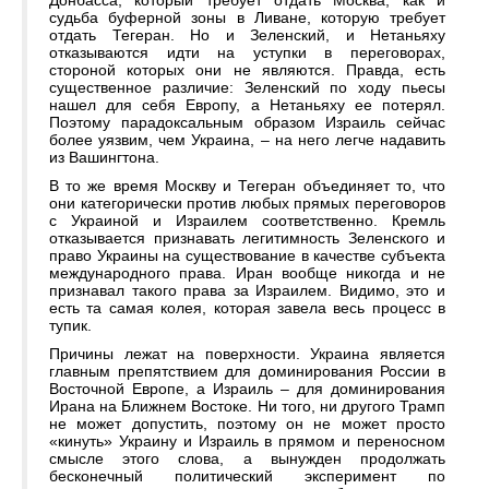
Донбасса, который требует отдать Москва, как и
судьба буферной зоны в Ливане, которую требует
отдать Тегеран. Но и Зеленский, и Нетаньяху
отказываются идти на уступки в переговорах,
стороной которых они не являются. Правда, есть
существенное различие: Зеленский по ходу пьесы
нашел для себя Европу, а Нетаньяху ее потерял.
Поэтому парадоксальным образом Израиль сейчас
более уязвим, чем Украина, – на него легче надавить
из Вашингтона.
В то же время Москву и Тегеран объединяет то, что
они категорически против любых прямых переговоров
с Украиной и Израилем соответственно. Кремль
отказывается признавать легитимность Зеленского и
право Украины на существование в качестве субъекта
международного права. Иран вообще никогда и не
признавал такого права за Израилем. Видимо, это и
есть та самая колея, которая завела весь процесс в
тупик.
Причины лежат на поверхности. Украина является
главным препятствием для доминирования России в
Восточной Европе, а Израиль – для доминирования
Ирана на Ближнем Востоке. Ни того, ни другого Трамп
не может допустить, поэтому он не может просто
«кинуть» Украину и Израиль в прямом и переносном
смысле этого слова, а вынужден продолжать
бесконечный политический эксперимент по