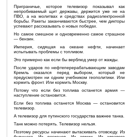
Приграничье, которое телевизор показывал как
непробиваемый щит державы, держится уже не на
ПВО, а на молитвах и средствах радиоэлектронной
борьбы. Ракеты заканчиваются быстрее, чем дикторы
успевают рассказывать о новых победах.
Но самое смешное и одновременно самое страшное
— бензин.
Империя, сидящая на океане нефти, начинает
испытывать проблемы с топливом.
Это примерно как если бы верблюд умер от жажды.
После ударов по нефтеперерабатывающим заводам
Кремль оказался перед выбором, который не
предусмотрен ни одним учебником геополитики. Или
кормить фронт. Или кормить Москву.
Потому что если без топлива останется армия —
наступление остановится.
Если без топлива останется Москва — остановится
телевизор.
А телевизор для путинского государства важнее танка.
Танк можно потерять. Телевизор нельзя.
Поэтому ресурсы начинают вытаскивать отовсюду. Из
будущего. Из регионов. Из армии. Из здравого