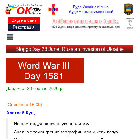
Вхід на сайт
Реєстрація
Toggle
navigation
BloggoDay 23 June: Russian Invasion of Ukraine
Дайджест 23 червня 2026 р
(Оновлено 16:00)
Алексей Кущ
Не претендуя на военную аналитику.
Анализ с точки зрения географии или мысли вслух.