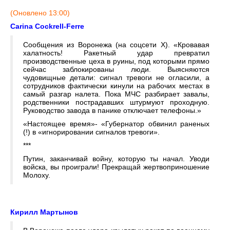
(Оновлено 13:00)
Carina Cockrell-Ferre
Сообщения из Воронежа (на соцсети X). «Кровавая
халатность! Ракетный удар превратил
производственные цеха в руины, под которыми прямо
сейчас заблокированы люди. Выясняются
чудовищные детали: сигнал тревоги не огласили, а
сотрудников фактически кинули на рабочих местах в
самый разгар налета. Пока МЧС разбирает завалы,
родственники пострадавших штурмуют проходную.
Руководство завода в панике отключает телефоны.»
«Настоящее время»- «Губернатор обвинил раненых
(!) в «игнорировании сигналов тревоги».
***
Путин, заканчивай войну, которую ты начал. Уводи
войска, вы проиграли! Прекращай жертвоприношение
Молоху.
Кирилл Мартынов