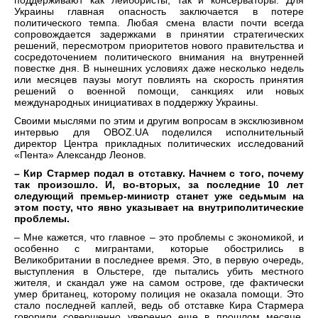
поддерживают как лейбористы, так и консерваторы. Для
Украины главная опасность заключается в потере
политического темпа. Любая смена власти почти всегда
сопровождается задержками в принятии стратегических
решений, пересмотром приоритетов нового правительства и
сосредоточением политического внимания на внутренней
повестке дня. В нынешних условиях даже несколько недель
или месяцев паузы могут повлиять на скорость принятия
решений о военной помощи, санкциях или новых
международных инициативах в поддержку Украины.
Своими мыслями по этим и другим вопросам в эксклюзивном
интервью для OBOZ.UA поделился исполнительный
директор Центра прикладных политических исследований
«Пента» Александр Леонов.
– Кир Стармер подал в отставку. Начнем с того, почему
так произошло. И, во-вторых, за последние 10 лет
следующий премьер-министр станет уже седьмым на
этом посту, что явно указывает на внутриполитические
проблемы.
– Мне кажется, что главное – это проблемы с экономикой, и
особенно с мигрантами, которые обострились в
Великобритании в последнее время. Это, в первую очередь,
выступления в Ольстере, где пытались убить местного
жителя, и скандал уже на самом острове, где фактически
умер британец, которому полиция не оказала помощи. Это
стало последней каплей, ведь об отставке Кира Стармера
говорили совершенно уверенно еще в прошлом месяце.