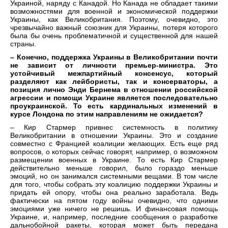
Украиной, наряду с Канадой. Но Канада не обладает такими
возможностями для военной и экономической поддержки
Украины, как Великобритания. Поэтому, очевидно, это
чрезвычайно важный союзник для Украины, потеря которого
была бы очень проблематичной и существенной для нашей
страны.
– Конечно, поддержка Украины в Великобритании почти
не зависит от личности премьер-министра. Это
устойчивый межпартийный консенсус, который
разделяют как лейбористы, так и консерваторы, а
позиция лично Энди Бернема в отношении российской
агрессии и помощи Украине является последовательно
проукраинской. То есть кардинальных изменений в
курсе Лондона по этим направлениям не ожидается?
– Кир Стармер привнес системность в политику
Великобритании в отношении Украины. Это и создание
совместно с Францией коалиции желающих. Есть еще ряд
вопросов, о которых сейчас говорят, например, о возможном
размещении военных в Украине. То есть Кир Стармер
действительно меньше говорил, было гораздо меньше
эмоций, но он занимался системными вещами. В том числе
для того, чтобы собрать эту коалицию поддержки Украины и
придать ей опору, чтобы она реально заработала. Ведь
фактически на пятом году войны очевидно, что одними
эмоциями уже ничего не решишь. И финансовая помощь
Украине, и, например, последние сообщения о разработке
дальнобойной ракеты, которая может быть передана