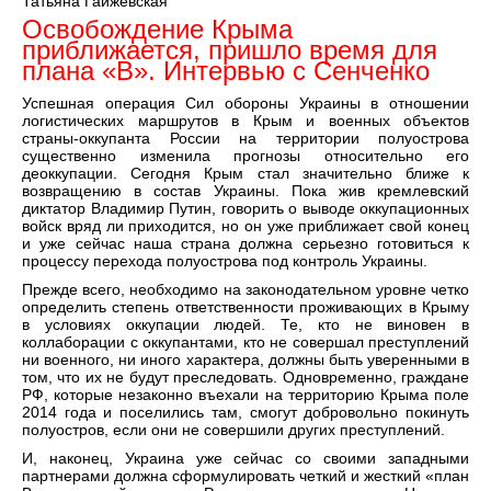
Татьяна Гайжевская
Освобождение Крыма
приближается, пришло время для
плана «В». Интервью с Сенченко
Успешная операция Сил обороны Украины в отношении
логистических маршрутов в Крым и военных объектов
страны-оккупанта России на территории полуострова
существенно изменила прогнозы относительно его
деоккупации. Сегодня Крым стал значительно ближе к
возвращению в состав Украины. Пока жив кремлевский
диктатор Владимир Путин, говорить о выводе оккупационных
войск вряд ли приходится, но он уже приближает свой конец
и уже сейчас наша страна должна серьезно готовиться к
процессу перехода полуострова под контроль Украины.
Прежде всего, необходимо на законодательном уровне четко
определить степень ответственности проживающих в Крыму
в условиях оккупации людей. Те, кто не виновен в
коллаборации с оккупантами, кто не совершал преступлений
ни военного, ни иного характера, должны быть уверенными в
том, что их не будут преследовать. Одновременно, граждане
РФ, которые незаконно въехали на территорию Крыма поле
2014 года и поселились там, смогут добровольно покинуть
полуостров, если они не совершили других преступлений.
И, наконец, Украина уже сейчас со своими западными
партнерами должна сформулировать четкий и жесткий «план