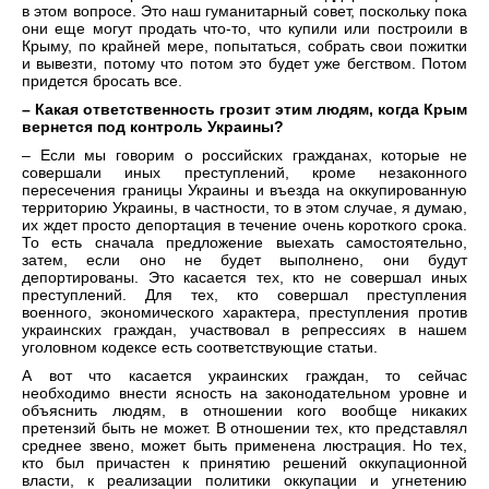
в этом вопросе. Это наш гуманитарный совет, поскольку пока
они еще могут продать что-то, что купили или построили в
Крыму, по крайней мере, попытаться, собрать свои пожитки
и вывезти, потому что потом это будет уже бегством. Потом
придется бросать все.
– Какая ответственность грозит этим людям, когда Крым
вернется под контроль Украины?
– Если мы говорим о российских гражданах, которые не
совершали иных преступлений, кроме незаконного
пересечения границы Украины и въезда на оккупированную
территорию Украины, в частности, то в этом случае, я думаю,
их ждет просто депортация в течение очень короткого срока.
То есть сначала предложение выехать самостоятельно,
затем, если оно не будет выполнено, они будут
депортированы. Это касается тех, кто не совершал иных
преступлений. Для тех, кто совершал преступления
военного, экономического характера, преступления против
украинских граждан, участвовал в репрессиях в нашем
уголовном кодексе есть соответствующие статьи.
А вот что касается украинских граждан, то сейчас
необходимо внести ясность на законодательном уровне и
объяснить людям, в отношении кого вообще никаких
претензий быть не может. В отношении тех, кто представлял
среднее звено, может быть применена люстрация. Но тех,
кто был причастен к принятию решений оккупационной
власти, к реализации политики оккупации и угнетению