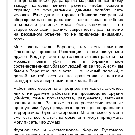
В Воронеже после удара крылатых ракет по военному
заводу, который делает ракеты, чтобы бомбить
Украину, по официальным данным погибло пять
человек. Еще днем в городе объявили экстренный
сбор крови для пострадавших, так что число погибших
и серьезно раненых может быть занижено — по
старой советской практике секретности, раз ты погиб
на режимном объекте, то не привлекай внимания,
герой.
Мне очень жаль Воронеж, там есть памятник
Платонову, проспект Революции, в нем живут мои
друзья. Когда у тебя над головой летают ракеты, ты
можешь быть убит: так в Украине мои
соотечественники убивают людей ни за что. А если вы
были в Воронеже, то знаете — он южный, теплый, с
долгой мягкой осенью по сравнению с нашими
стандартными широтами, и похож на Киев.
Работников оборонного предприятия жалеть сложнее:
никто не должен работать на производство орудия
убийств, такие производства, разумеется, законная
военная цель. За такие слова российские военные
преступники будут раздавать дела про «оправдание
терроризма», будьте осторожны. Мне повезло: у меня
уже есть все статьи, которые они могут придумать,
могу писать, что думаю.
Журналистка и «кремленолог» Фарида Рустамова
рассказывает, что в закрытых опросах, которые носят