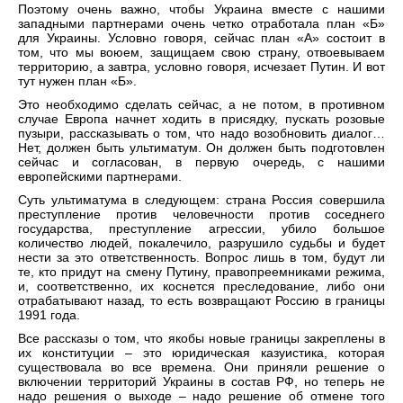
Поэтому очень важно, чтобы Украина вместе с нашими
западными партнерами очень четко отработала план «Б»
для Украины. Условно говоря, сейчас план «А» состоит в
том, что мы воюем, защищаем свою страну, отвоевываем
территорию, а завтра, условно говоря, исчезает Путин. И вот
тут нужен план «Б».
Это необходимо сделать сейчас, а не потом, в противном
случае Европа начнет ходить в присядку, пускать розовые
пузыри, рассказывать о том, что надо возобновить диалог…
Нет, должен быть ультиматум. Он должен быть подготовлен
сейчас и согласован, в первую очередь, с нашими
европейскими партнерами.
Суть ультиматума в следующем: страна Россия совершила
преступление против человечности против соседнего
государства, преступление агрессии, убило большое
количество людей, покалечило, разрушило судьбы и будет
нести за это ответственность. Вопрос лишь в том, будут ли
те, кто придут на смену Путину, правопреемниками режима,
и, соответственно, их коснется преследование, либо они
отрабатывают назад, то есть возвращают Россию в границы
1991 года.
Все рассказы о том, что якобы новые границы закреплены в
их конституции – это юридическая казуистика, которая
существовала во все времена. Они приняли решение о
включении территорий Украины в состав РФ, но теперь не
надо решения о выходе – надо решение об отмене того