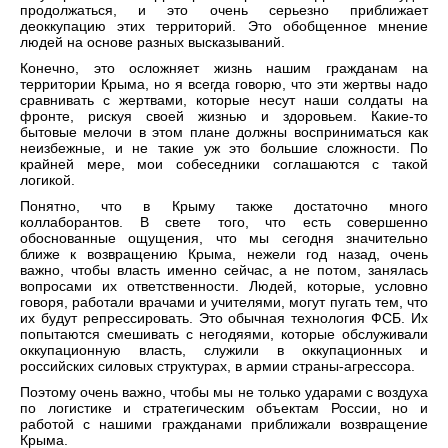
продолжаться, и это очень серьезно приближает
деоккупацию этих территорий. Это обобщенное мнение
людей на основе разных высказываний.
Конечно, это осложняет жизнь нашим гражданам на
территории Крыма, но я всегда говорю, что эти жертвы надо
сравнивать с жертвами, которые несут наши солдаты на
фронте, рискуя своей жизнью и здоровьем. Какие-то
бытовые мелочи в этом плане должны восприниматься как
неизбежные, и не такие уж это большие сложности. По
крайней мере, мои собеседники соглашаются с такой
логикой.
Понятно, что в Крыму также достаточно много
коллаборантов. В свете того, что есть совершенно
обоснованные ощущения, что мы сегодня значительно
ближе к возвращению Крыма, нежели год назад, очень
важно, чтобы власть именно сейчас, а не потом, занялась
вопросами их ответственности. Людей, которые, условно
говоря, работали врачами и учителями, могут пугать тем, что
их будут репрессировать. Это обычная технология ФСБ. Их
попытаются смешивать с негодяями, которые обслуживали
оккупационную власть, служили в оккупационных и
российских силовых структурах, в армии страны-агрессора.
Поэтому очень важно, чтобы мы не только ударами с воздуха
по логистике и стратегическим объектам России, но и
работой с нашими гражданами приближали возвращение
Крыма.