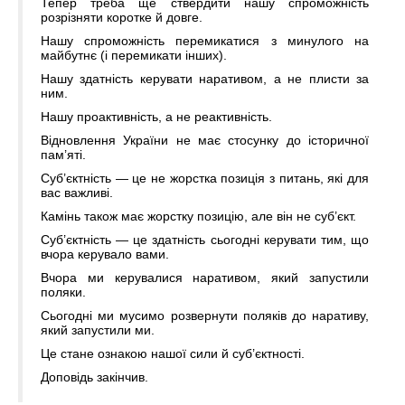
Тепер треба ще ствердити нашу спроможність
розрізняти коротке й довге.
Нашу спроможність перемикатися з минулого на
майбутнє (і перемикати інших).
Нашу здатність керувати наративом, а не плисти за
ним.
Нашу проактивність, а не реактивність.
Відновлення України не має стосунку до історичної
пам’яті.
Суб’єктність — це не жорстка позиція з питань, які для
вас важливі.
Камінь також має жорстку позицію, але він не суб’єкт.
Суб’єктність — це здатність сьогодні керувати тим, що
вчора керувало вами.
Вчора ми керувалися наративом, який запустили
поляки.
Сьогодні ми мусимо розвернути поляків до наративу,
який запустили ми.
Це стане ознакою нашої сили й суб’єктності.
Доповідь закінчив.