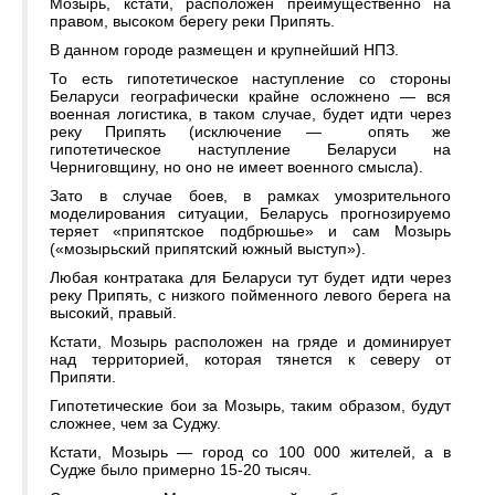
Мозырь, кстати, расположен преимущественно на
правом, высоком берегу реки Припять.
В данном городе размещен и крупнейший НПЗ.
То есть гипотетическое наступление со стороны
Беларуси географически крайне осложнено — вся
военная логистика, в таком случае, будет идти через
реку Припять (исключение — опять же
гипотетическое наступление Беларуси на
Черниговщину, но оно не имеет военного смысла).
Зато в случае боев, в рамках умозрительного
моделирования ситуации, Беларусь прогнозируемо
теряет «припятское подбрюшье» и сам Мозырь
(«мозырьский припятский южный выступ»).
Любая контратака для Беларуси тут будет идти через
реку Припять, с низкого пойменного левого берега на
высокий, правый.
Кстати, Мозырь расположен на гряде и доминирует
над территорией, которая тянется к северу от
Припяти.
Гипотетические бои за Мозырь, таким образом, будут
сложнее, чем за Суджу.
Кстати, Мозырь — город со 100 000 жителей, а в
Судже было примерно 15-20 тысяч.