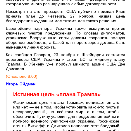
которая уже много раз нарушала любые договоренности.
Несмотря на это, президент США публично призвал Киев
принять план до четверга, 27 ноября, назвав День
благодарения «удачным моментом» для такого решения.
Европейские партнеры Украины также выступили против
ключевых пунктов предложения. По словам дипломатов,
украинские Вооруженные силы должны сохранить полную
обороноспособность, а базой для переговоров должна быть
нынешняя линия фронта.
Как сообщал Главред, 23 ноября в Швейцарии состоятся
переговоры США, Украины и стран ЕС по мирному плану
Трампа. В Женеву уже прибыл министр армии США Дэн
Дрисколл.
(Оновлено 8:00)
Игорь Эйдман
Истинная цель «плана Трампа»
Фактическая цель «плана Трампа», понимает он это
или нет, — не в том, чтобы установить какой-то пусть и
несправедливый, но всё-таки мир, а в том, чтобы
обеспечить Путину условия для продолжения войны и
полного военного уничтожения Украины. Российские
агенты Виткофф и Дмитриев написали этот бредовый
план и передали Трампу как уже якобы