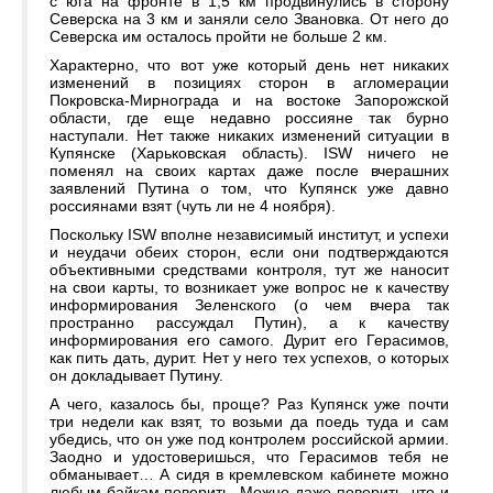
с юга на фронте в 1,5 км продвинулись в сторону
Северска на 3 км и заняли село Звановка. От него до
Северска им осталось пройти не больше 2 км.
Характерно, что вот уже который день нет никаких
изменений в позициях сторон в агломерации
Покровска-Мирнограда и на востоке Запорожской
области, где еще недавно россияне так бурно
наступали. Нет также никаких изменений ситуации в
Купянске (Харьковская область). ISW ничего не
поменял на своих картах даже после вчерашних
заявлений Путина о том, что Купянск уже давно
россиянами взят (чуть ли не 4 ноября).
Поскольку ISW вполне независимый институт, и успехи
и неудачи обеих сторон, если они подтверждаются
объективными средствами контроля, тут же наносит
на свои карты, то возникает уже вопрос не к качеству
информирования Зеленского (о чем вчера так
пространно рассуждал Путин), а к качеству
информирования его самого. Дурит его Герасимов,
как пить дать, дурит. Нет у него тех успехов, о которых
он докладывает Путину.
А чего, казалось бы, проще? Раз Купянск уже почти
три недели как взят, то возьми да поедь туда и сам
убедись, что он уже под контролем российской армии.
Заодно и удостоверишься, что Герасимов тебя не
обманывает… А сидя в кремлевском кабинете можно
любым байкам поверить. Можно даже поверить, что и