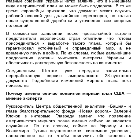
главные союзники Украины четко заявили, что в нынешнем
виде американский план не может быть поддержан. В то же
время европейцы признали, что документ может служить
рабочей основой для дальнейших переговоров, но только
после существенной доработки и уточнения всех спорных
положений.
В совместном заявлении после чрезвычайной встречи
представители европейских стран отметили, что готовы
присоединиться к выработке такого плана, который бы
гарантировал устойчивый и справедливый мир, а не
временную паузу в войне. По их словам, любые дальнейшие
предложения должны учитывать интересы Украины и
обеспечивать долгосрочную безопасность на континенте.
Соединенным Штатам уже передали значительно
переработанную версию американского 28-пунктного
документа. Подробности изменений мирного плана пока
неизвестны.
Почему именно сейчас появился мирный план США —
мнение эксперта
Руководитель Центра общественной аналитики «Башня» и
глава благотворительного фонда «Новая дорога» Валерий
Клочок в интервью Главреду заявил, что появление
американского мирного плана именно сейчас не является
случайным. По его словам, сейчас на Украину и на
Владимира Путина осуществляется системное давление,
направленное на то, чтобы принудить обе стороны к