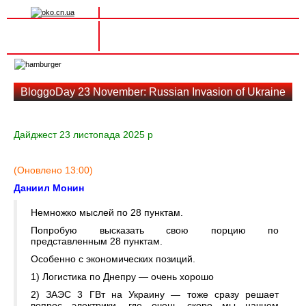
Вхід на сайт
Реєстрація
Toggle
navigation
BloggoDay 23 November: Russian Invasion of Ukraine
Дайджест 23 листопада 2025 р
(Оновлено 13:00)
Даниил Монин
Немножко мыслей по 28 пунктам.
Попробую высказать свою порцию по
представленным 28 пунктам.
Особенно с экономических позиций.
1) Логистика по Днепру — очень хорошо
2) ЗАЭС 3 ГВт на Украину — тоже сразу решает
вопрос электрики, где очень скоро мы начнем