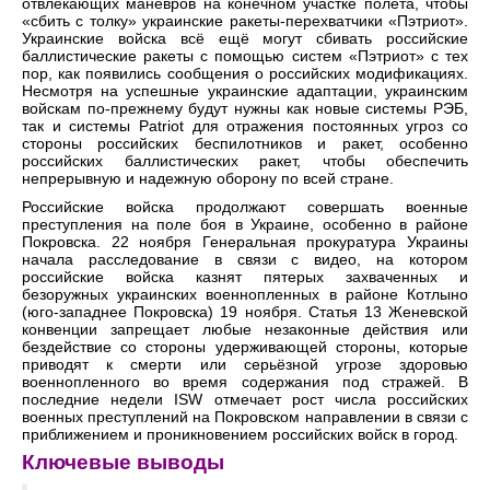
отвлекающих манёвров на конечном участке полёта, чтобы
«сбить с толку» украинские ракеты-перехватчики «Пэтриот».
Украинские войска всё ещё могут сбивать российские
баллистические ракеты с помощью систем «Пэтриот» с тех
пор, как появились сообщения о российских модификациях.
Несмотря на успешные украинские адаптации, украинским
войскам по-прежнему будут нужны как новые системы РЭБ,
так и системы Patriot для отражения постоянных угроз со
стороны российских беспилотников и ракет, особенно
российских баллистических ракет, чтобы обеспечить
непрерывную и надежную оборону по всей стране.
Российские войска продолжают совершать военные
преступления на поле боя в Украине, особенно в районе
Покровска. 22 ноября Генеральная прокуратура Украины
начала расследование в связи с видео, на котором
российские войска казнят пятерых захваченных и
безоружных украинских военнопленных в районе Котлыно
(юго-западнее Покровска) 19 ноября. Статья 13 Женевской
конвенции запрещает любые незаконные действия или
бездействие со стороны удерживающей стороны, которые
приводят к смерти или серьёзной угрозе здоровью
военнопленного во время содержания под стражей. В
последние недели ISW отмечает рост числа российских
военных преступлений на Покровском направлении в связи с
приближением и проникновением российских войск в город.
Ключевые выводы