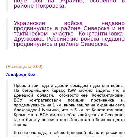
поле боя на Украине, особенно в
районе Покровска.
Украинские войска недавно
продвинулись в районе Сиверска и на
тактическом участке Константиновка-
Дружковка. Российские войска недавно
продвинулись в районе Сиверска.
(Размещено 6:00)
Альфред Кох
Прошли три года и двести семьдесят два дня войны.
На сегодняшних картах ISW можно видеть, что в
Донецкой области, юго-восточнее Константиновки,
ВСУ контратаковали позиции противника и,
продвинувшись на 1 км, вновь зашли на окраины села
Александро-Шультино, что в 5 км от Константиновки.
Кроме этого ВСУ имели небольшой успех в Северске,
где отбили у россиян целый квартал в боях за центр
города.
В свою очередь, в той же Донецкой области, россияне