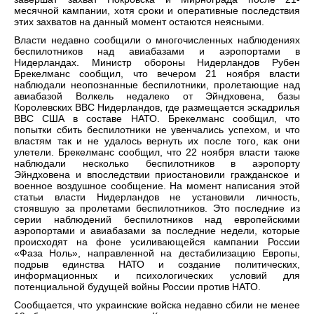
месячной кампании, хотя сроки и оперативные последствия
этих захватов на данный момент остаются неясными.
Власти недавно сообщили о многочисленных наблюдениях
беспилотников над авиабазами и аэропортами в
Нидерландах. Министр обороны Нидерландов Рубен
Брекелманс сообщил, что вечером 21 ноября власти
наблюдали неопознанные беспилотники, пролетающие над
авиабазой Волкель недалеко от Эйндховена, базы
Королевских ВВС Нидерландов, где размещается эскадрилья
ВВС США в составе НАТО. Брекелманс сообщил, что
попытки сбить беспилотники не увенчались успехом, и что
властям так и не удалось вернуть их после того, как они
улетели. Брекелманс сообщил, что 22 ноября власти также
наблюдали несколько беспилотников в аэропорту
Эйндховена и впоследствии приостановили гражданское и
военное воздушное сообщение. На момент написания этой
статьи власти Нидерландов не установили личность,
стоявшую за пролетами беспилотников. Это последние из
серии наблюдений беспилотников над европейскими
аэропортами и авиабазами за последние недели, которые
происходят на фоне усиливающейся кампании России
«Фаза Ноль», направленной на дестабилизацию Европы,
подрыв единства НАТО и создание политических,
информационных и психологических условий для
потенциальной будущей войны России против НАТО.
Сообщается, что украинские войска недавно сбили не менее