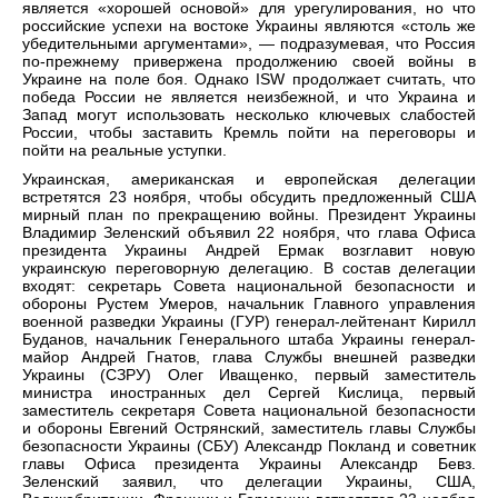
является «хорошей основой» для урегулирования, но что
российские успехи на востоке Украины являются «столь же
убедительными аргументами», — подразумевая, что Россия
по-прежнему привержена продолжению своей войны в
Украине на поле боя. Однако ISW продолжает считать, что
победа России не является неизбежной, и что Украина и
Запад могут использовать несколько ключевых слабостей
России, чтобы заставить Кремль пойти на переговоры и
пойти на реальные уступки.
Украинская, американская и европейская делегации
встретятся 23 ноября, чтобы обсудить предложенный США
мирный план по прекращению войны. Президент Украины
Владимир Зеленский объявил 22 ноября, что глава Офиса
президента Украины Андрей Ермак возглавит новую
украинскую переговорную делегацию. В состав делегации
входят: секретарь Совета национальной безопасности и
обороны Рустем Умеров, начальник Главного управления
военной разведки Украины (ГУР) генерал-лейтенант Кирилл
Буданов, начальник Генерального штаба Украины генерал-
майор Андрей Гнатов, глава Службы внешней разведки
Украины (СЗРУ) Олег Иващенко, первый заместитель
министра иностранных дел Сергей Кислица, первый
заместитель секретаря Совета национальной безопасности
и обороны Евгений Острянский, заместитель главы Службы
безопасности Украины (СБУ) Александр Покланд и советник
главы Офиса президента Украины Александр Бевз.
Зеленский заявил, что делегации Украины, США,