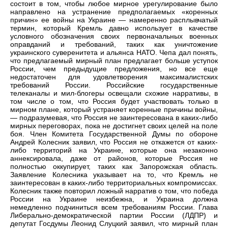
состоит в том, чтобы любое мирное урегулирование было
направлено на устранение предполагаемых «коренных
причин» ее войны на Украине — намеренно расплывчатый
термин, который Кремль давно использует в качестве
условного обозначения своих первоначальных военных
оправданий и требований, таких как уничтожение
украинского суверенитета и альянса НАТО. Чепа дал понять,
что предлагаемый мирный план предлагает больше уступок
России, чем предыдущие предложения, но все еще
недостаточен для удовлетворения максималистских
требований России. Российские государственные
телеканалы и мил-блогеры освещали схожие нарративы, в
том числе о том, что Россия будет участвовать только в
мирном плане, который устраняет коренные причины войны,
— подразумевая, что Россия не заинтересована в каких-либо
мирных переговорах, пока не достигнет своих целей на поле
боя. Член Комитета Государственной Думы по обороне
Андрей Колесник заявил, что Россия не откажется от каких-
либо территорий на Украине, которые она незаконно
аннексировала, даже от районов, которые Россия не
полностью оккупирует, таких как Запорожская область.
Заявление Колесника указывает на то, что Кремль не
заинтересован в каких-либо территориальных компромиссах.
Колесник также повторил ложный нарратив о том, что победа
России на Украине неизбежна, и Украина должна
немедленно подчиниться всем требованиям России. Глава
Либерально-демократической партии России (ЛДПР) и
депутат Госдумы Леонид Слуцкий заявил, что мирный план