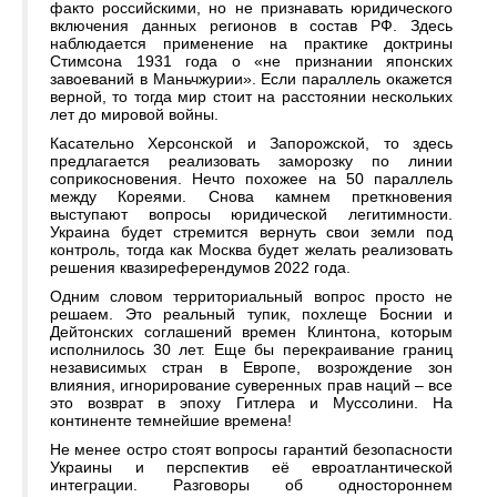
факто российскими, но не признавать юридического
включения данных регионов в состав РФ. Здесь
наблюдается применение на практике доктрины
Стимсона 1931 года о «не признании японских
завоеваний в Маньчжурии». Если параллель окажется
верной, то тогда мир стоит на расстоянии нескольких
лет до мировой войны.
Касательно Херсонской и Запорожской, то здесь
предлагается реализовать заморозку по линии
соприкосновения. Нечто похожее на 50 параллель
между Кореями. Снова камнем преткновения
выступают вопросы юридической легитимности.
Украина будет стремится вернуть свои земли под
контроль, тогда как Москва будет желать реализовать
решения квазиреферендумов 2022 года.
Одним словом территориальный вопрос просто не
решаем. Это реальный тупик, похлеще Боснии и
Дейтонских соглашений времен Клинтона, которым
исполнилось 30 лет. Еще бы перекраивание границ
независимых стран в Европе, возрождение зон
влияния, игнорирование суверенных прав наций – все
это возврат в эпоху Гитлера и Муссолини. На
континенте темнейшие времена!
Не менее остро стоят вопросы гарантий безопасности
Украины и перспектив её евроатлантической
интеграции. Разговоры об одностороннем