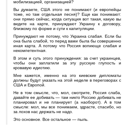
мобилизацией, организацией?
Вы думаете, США этого не понимают (и европейцы
тоже, но там отдельная песня)? Еще как понимают:
они прямо сейчас, когда ситуация вот такая, какую вы
видите на карте, принуждают Украину к договору,
близкому по форме и сути к капитуляции.
Принуждают не потому, что Украина слабая. Если бы
она была слабой, то перед вами была бы совершенно
иная карта. А потому что Россия вопиюще слабая и
некомпетентная.
В этом и суть этого принуждения: за счет украинцев,
чтобы они заплатили за эту русскую глупость и
кровавую идиотию.
Мне кажется, именно на это киевские дипломаты
должны будут указать на этой неделе в переговорах с
США и Европой.
Не в том смысле, что, мол, смотрите, Россия слаба,
давайте ее добивать — там никто Россию добивать не
планировал и не планирует (а наоборот). А в том
смысле: мол, мы все понимаем, здрасте, спасибо, но
за лохов нас держать не надо.
Это основное. Все остальное — пыль.