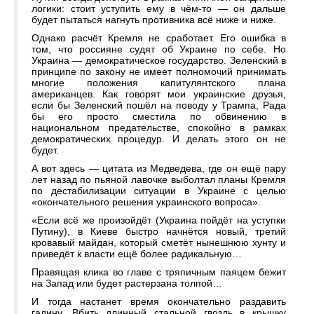
логики: стоит уступить ему в чём-то — он дальше
будет пытаться нагнуть противника всё ниже и ниже.
Однако расчёт Кремля не сработает. Его ошибка в
том, что россияне судят об Украине по себе. Но
Украина — демократическое государство. Зеленский в
принципе по закону не имеет полномочий принимать
многие положения капитулянтского плана
американцев. Как говорят мои украинские друзья,
если бы Зеленский пошёл на поводу у Трампа, Рада
бы его просто сместила по обвинению в
национальном предательстве, спокойно в рамках
демократических процедур. И делать этого он не
будет.
А вот здесь — цитата из Медведева, где он ещё пару
лет назад по пьяной лавочке выболтал планы Кремля
по дестабилизации ситуации в Украине с целью
«окончательного решения украинского вопроса».
«Если всё же произойдёт (Украина пойдёт на уступки
Путину), в Киеве быстро начнётся новый, третий
кровавый майдан, который сметёт нынешнюю хунту и
приведёт к власти ещё более радикальную…
Правящая клика во главе с тряпичным паяцем бежит
на Запад или будет растерзана толпой…
И тогда настанет время окончательно раздавить
гадину. Вбить длинный стальной гвоздь в крышку