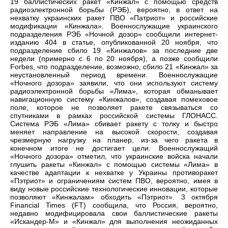
19 баллистических ракет «Кинжал» с помощью средств
радиоэлектронной борьбы (РЭБ), вероятно, в ответ на
нехватку украинских ракет ПВО «Патриот» и российские
модификации «Кинжала». Военнослужащие украинского
подразделения РЭБ «Ночной дозор» сообщили интернет-
изданию 404 в статье, опубликованной 20 ноября, что
подразделение сбило 19 «Кинжалов» за последние две
недели (примерно с 6 по 20 ноября), а позже сообщили
Forbes, что подразделение, возможно, сбило 21 «Кинжал» за
неустановленный период времени. Военнослужащие
«Ночного дозора» заявили, что они используют систему
радиоэлектронной борьбы «Лима», которая обманывает
навигационную систему «Кинжалов», создавая помеховое
поле, которое не позволяет ракете связываться со
спутниками в рамках российской системы ГЛОНАСС.
Система РЭБ «Лима» сбивает ракету с толку и быстро
меняет направление на высокой скорости, создавая
чрезмерную нагрузку на планер, из-за чего ракета в
конечном итоге не достигает цели. Военнослужащий
«Ночного дозора» отметил, что украинские войска начали
глушить ракеты «Кинжал» с помощью системы «Лима» в
качестве адаптации к нехватке у Украины противоракет
«Пэтриот» и ограничениям систем ПВО, вероятно, имея в
виду новые российские технологические инновации, которые
позволяют «Кинжалам» обходить «Пэтриот». 3 октября
Financial Times (FT) сообщила, что Россия, вероятно,
недавно модифицировала свои баллистические ракеты
«Искандер-М» и «Кинжал» для выполнения неожиданных