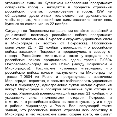
украинские силы на Купянском направлении продолжают
оспаривать город и находятся в процессе отражения
российских попыток проникновения в город. ISW не
обнаружила достаточных геолокационных доказательств,
чтобы оценить, что российские силы захватили почти весь
Купянск по состоянию на 22 ноября.
Ситуация на Покровском направлении остаётся серьёзной и
динамичной, поскольку российские войска продолжают
попытки захватить сам Покровск и окружить украинские силы
в Мирнограде (к востоку от Покровска). Российские
милитологи 21 и 22 ноября утверждали, что российские
войска захватили Покровск и продвинулись к северу от
города. Российские милитологи также утверждали, что
российские войска продвигались вдоль трассы Т-0504
Покровск-Мирноград на юге Ровно (между Покровском и
Мирноградом). Российские источники утверждают, что
российские войска начали наступление на Мирноград по
трассе Т-0504 из Ровно и продвинулись в восточном
Мирнограде, вероятно, в попытке заблокировать украинские
силы в Мирнограде, одновременно сужая кольцо окружения
вокруг Мирнограда и блокируя украинские пути отхода из
города. Украинский военнослужащий признал 21 ноября, что
украинские силы «полностью» потеряли Покровск, и
отметил, что российские войска пытаются сузить пути отхода
в районе Мирнограда и Ровно. Военнослужащий также
заявил, что российские войска отрезали всю логистику в
Мирноград и что украинские силы, скорее всего, не смогут