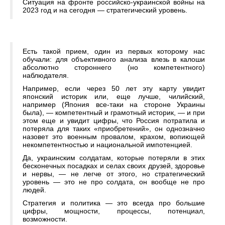
Ситуация на фронте российско-украинской войны на
2023 год и на сегодня — стратегический уровень.
Есть такой прием, один из первых которому нас
обучали: для объективного анализа влезь в калоши
абсолютно стороннего (но компетентного)
наблюдателя.
Например, если через 50 лет эту карту увидит
японский историк или, еще лучше, чилийский,
например (Япония все-таки на стороне Украины
была), — компетентный и грамотный историк, — и при
этом еще и увидит цифры, что Россия потратила и
потеряла для таких «приобретений», он однозначно
назовет это военным провалом, крахом, вопиющей
некомпетентностью и национальной импотенцией.
Да, украинским солдатам, которые потеряли в этих
бесконечных посадках и селах своих друзей, здоровье
и нервы, — не легче от этого, но стратегический
уровень — это не про солдата, он вообще не про
людей.
Стратегия и политика — это всегда про большие
цифры, мощности, процессы, потенциал,
возможности.