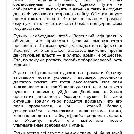
согласованный с Путиным. Однако Путин не
собирается его выполнять и даже на таких выгодных
для себя условиях прекращать войну. Об этом он уже
прямо сказал сегодня. История с «планом Трампа»
ему нужна только в качестве бомбы под украинским
государством.
Путину необходимо, чтобы Зеленский официально
объявил, что принимает условия американского
президента. В таком случае, как надеются в Кремле, в
Украине начнётся раскол, массовое движение против
действующей власти — в элитах, армии и обществе.
Это, по тому же расчёту, ослабит обороноспособность
Украины.
А дальше Путин начнёт давить на Трампа и Украину,
выставляя новые условия. Например, российский
диктатор скажет, что готов рассмотреть этот план
только после того, как Украина уже выполнит часть его
пунктов: например, уйдёт из Донбасса, а Запад
прекратит поставлять Украине оружие. В такой
ситуации Трампу либо придётся признать, что его
план провалился, а он — старый болван,
доверившийся кремлёвским мошенникам (этого,
конечно, он делать не будет), либо продолжать давить
на Украину, чтобы она выполнила новые
ультимативные требования Путина.
Путин всегда действует в рамках типичной бандитской