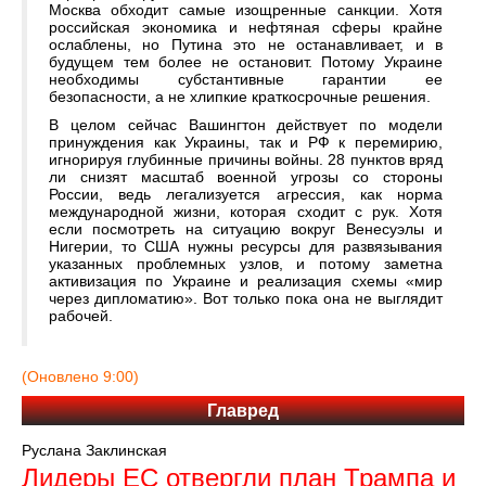
Москва обходит самые изощренные санкции. Хотя
российская экономика и нефтяная сферы крайне
ослаблены, но Путина это не останавливает, и в
будущем тем более не остановит. Потому Украине
необходимы субстантивные гарантии ее
безопасности, а не хлипкие краткосрочные решения.
В целом сейчас Вашингтон действует по модели
принуждения как Украины, так и РФ к перемирию,
игнорируя глубинные причины войны. 28 пунктов вряд
ли снизят масштаб военной угрозы со стороны
России, ведь легализуется агрессия, как норма
международной жизни, которая сходит с рук. Хотя
если посмотреть на ситуацию вокруг Венесуэлы и
Нигерии, то США нужны ресурсы для развязывания
указанных проблемных узлов, и потому заметна
активизация по Украине и реализация схемы «мир
через дипломатию». Вот только пока она не выглядит
рабочей.
(Оновлено 9:00)
Главред
Руслана Заклинская
Лидеры ЕС отвергли план Трампа и