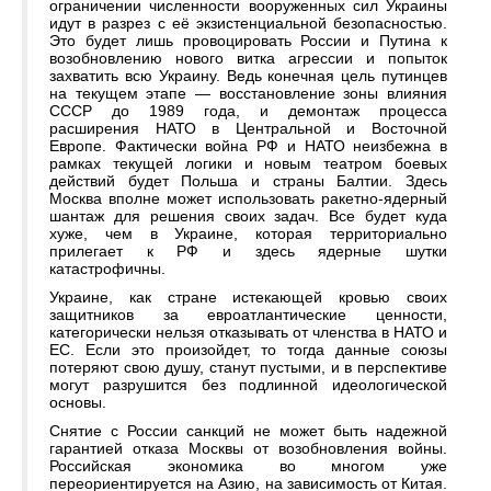
ограничении численности вооруженных сил Украины
идут в разрез с её экзистенциальной безопасностью.
Это будет лишь провоцировать России и Путина к
возобновлению нового витка агрессии и попыток
захватить всю Украину. Ведь конечная цель путинцев
на текущем этапе — восстановление зоны влияния
СССР до 1989 года, и демонтаж процесса
расширения НАТО в Центральной и Восточной
Европе. Фактически война РФ и НАТО неизбежна в
рамках текущей логики и новым театром боевых
действий будет Польша и страны Балтии. Здесь
Москва вполне может использовать ракетно-ядерный
шантаж для решения своих задач. Все будет куда
хуже, чем в Украине, которая территориально
прилегает к РФ и здесь ядерные шутки
катастрофичны.
Украине, как стране истекающей кровью своих
защитников за евроатлантические ценности,
категорически нельзя отказывать от членства в НАТО и
ЕС. Если это произойдет, то тогда данные союзы
потеряют свою душу, станут пустыми, и в перспективе
могут разрушится без подлинной идеологической
основы.
Снятие с России санкций не может быть надежной
гарантией отказа Москвы от возобновления войны.
Российская экономика во многом уже
переориентируется на Азию, на зависимость от Китая.