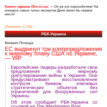
Камент админа Oko.cn.ua:
— Ох уж эти порохоботики! На
конкурсе самых тупых экспертов Даня занял бы первое
место!
(Оновлено 12:00)
РБК-Украина
Валерия Полищук
ЕС выдвинул три контрпредложения
к мирному плану США по Украине,
— WP
Европейские лидеры разработали свои
предложения по мирному
урегулированию войны в Украине. Они
предусматривают восстановление
контроля Киевом ключевых
стратегических объектов без
ограничений для Вооруженных сил
Украины.
Об этом сообщает РБК-Украина со
ссылкой на The Washington Post.