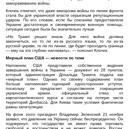
замораживанию войны.
Клочок отметил, что даже заморозка войны по линии фронта
стала бы для украинской власти серьезным репутационным
ударом. По его словам, если бы союзники предоставляли
Украине достаточную и своевременную военную помощь,
ситуация сегодня была бы значительно лучше.
«Но Трамп решил иначе. Для него война должна
закончиться, но то ли из-за русского языка, то ли из-за
русской церкви, то ли по линии, где будет проходить граница
— ему на это глубоко наплевать», — пояснил Клочок.
Мирный план США — новости по теме
Напомним, США представили собственное видение
завершения войны в Украине — документ из 28 пунктов,
который администрация Дональда Трампа подала как
«мирный план». Однако по своему содержанию план
больше напоминает сценарий односторонних уступок,
поскольку он предлагает существенное сокращение
украинской армии, официальный отказ от
евроатлантического курса и согласие на потерю части
территорий Донбасса. Для Киева такие условия фактически
равны капитуляции.
На фоне этого президент Владимир Зеленский 21 ноября
заявил, что давление на Украину сейчас беспрецедентно. Он
подчеркнул, что государство не имеет права торговать
свободой и достоинством и не может доверять России,