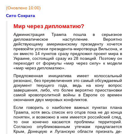
(Оновлено 10:00)
Сито Сократа
Мир через дипломатию?
Администрация Трампа пошла в серьезное
дипломатическое наступление. Вероятно
действующему американскому президенту хочется
превзойти успехи президента-миротворца Вильсона, и
он вместо 14 пунктов сразу предложил проект мира в
Украине, состоящий сразу из 28 позиций. Поэтому он
переходит от формулы «мир через силу» к модели
«мир через дипломатию».
Предложенная инициатива имеет колоссальный
резонанс, без преувеличения это самый обсуждаемый
документ текущего года, ведь на кону вопрос
завершения, либо, что более вероятно приостановки
самой кровопролитной войны в Европе со времен
окончания двух мировых конфликтов.
Если говорить о наиболее важных пунктах плана
Трампа, хотя весь список его отцов пока не до конца
понятен, и возможно в нем имеется российский след,
то они конечно касаются проблемы территорий.
Согласно опубликованным утечкам предлагается
Крым, Донецкую и Луганскую области признать де-