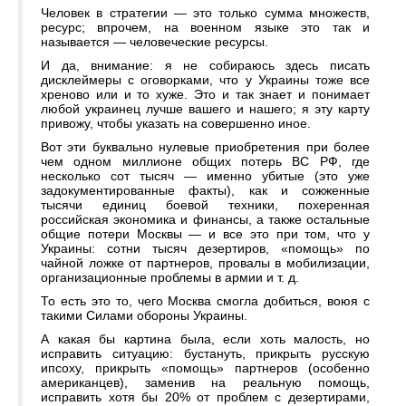
Человек в стратегии — это только сумма множеств,
ресурс; впрочем, на военном языке это так и
называется — человеческие ресурсы.
И да, внимание: я не собираюсь здесь писать
дисклеймеры с оговорками, что у Украины тоже все
хреново или и то хуже. Это и так знает и понимает
любой украинец лучше вашего и нашего; я эту карту
привожу, чтобы указать на совершенно иное.
Вот эти буквально нулевые приобретения при более
чем одном миллионе общих потерь ВС РФ, где
несколько сот тысяч — именно убитые (это уже
задокументированные факты), как и сожженные
тысячи единиц боевой техники, похеренная
российская экономика и финансы, а также остальные
общие потери Москвы — и все это при том, что у
Украины: сотни тысяч дезертиров, «помощь» по
чайной ложке от партнеров, провалы в мобилизации,
организационные проблемы в армии и т. д.
То есть это то, чего Москва смогла добиться, воюя с
такими Силами обороны Украины.
А какая бы картина была, если хоть малость, но
исправить ситуацию: бустануть, прикрыть русскую
ипсоху, прикрыть «помощь» партнеров (особенно
американцев), заменив на реальную помощь,
исправить хотя бы 20% от проблем с дезертирами,