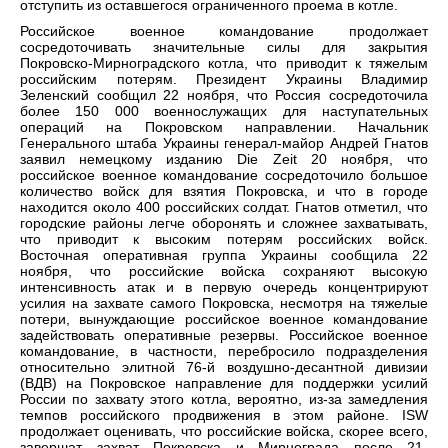
отступить из оставшегося ограниченного проема в котле.
Российское военное командование продолжает
сосредоточивать значительные силы для закрытия
Покровско-Мирноградского котла, что приводит к тяжелым
российским потерям. Президент Украины Владимир
Зеленский сообщил 22 ноября, что Россия сосредоточила
более 150 000 военнослужащих для наступательных
операций на Покровском направлении. Начальник
Генерального штаба Украины генерал-майор Андрей Гнатов
заявил немецкому изданию Die Zeit 20 ноября, что
российское военное командование сосредоточило большое
количество войск для взятия Покровска, и что в городе
находится около 400 российских солдат. Гнатов отметил, что
городские районы легче оборонять и сложнее захватывать,
что приводит к высоким потерям российских войск.
Восточная оперативная группа Украины сообщила 22
ноября, что российские войска сохраняют высокую
интенсивность атак и в первую очередь концентрируют
усилия на захвате самого Покровска, несмотря на тяжелые
потери, вынуждающие российское военное командование
задействовать оперативные резервы. Российское военное
командование, в частности, перебросило подразделения
относительно элитной 76-й воздушно-десантной дивизии
(ВДВ) на Покровское направление для поддержки усилий
России по захвату этого котла, вероятно, из-за замедления
темпов российского продвижения в этом районе. ISW
продолжает оценивать, что российские войска, скорее всего,
завершат захват Покровска и Мирнограда после 21-