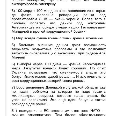
экспортировать электрику
3) 100 млрд + 100 млрд на восстановление из которых
де факто половина репарации рашки под
протекторатом США — очень хорошо. Более того я
склонен полагать что деньги под контролем
Американцев напорядок лучше наших Гетманцевым-
Миндичей и прочей коррупционной братии.
4) Мир всегда лучше войны с точки зрения экономики
5) Большие внешние деньги дают возможность
закрывать бюджетные проблемы и это позволяет
запустить либерализацию экономики, при лидере Аля
Миллей
6) Выборы через 100 дней — крайне необходимая
мера. Результат вряд-ли будет хорошим. Но опыт
Украины показывает что сменяемость власти это
бонус. Иначе имеем царей решал … И исключительно
рост коррупционных историй своих решал.
7) Восстановление Донецкой и Луганской области уже
не наши проблемы на которые не надо тратить
миллиардные ресурсы, которые наша власть бы
успешно распилила. Это ещё один бонус и статья
расходов для рашки…
8 ) вхождение в ЕС вместо импотентного НАТО —
лучшая альтернатива. Тем более обязательности