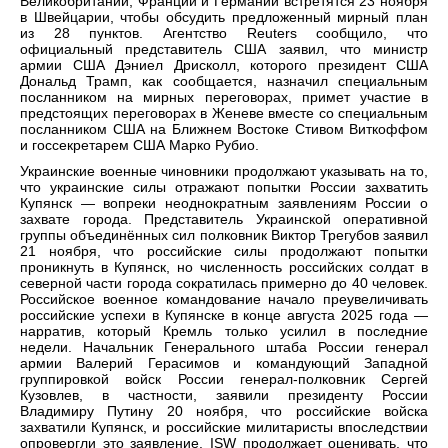
Великобритании, Франции и Германии встретятся 23 ноября
в Швейцарии, чтобы обсудить предложенный мирный план
из 28 пунктов. Агентство Reuters сообщило, что
официальный представитель США заявил, что министр
армии США Дэниел Дрисколл, которого президент США
Дональд Трамп, как сообщается, назначил специальным
посланником на мирных переговорах, примет участие в
предстоящих переговорах в Женеве вместе со специальным
посланником США на Ближнем Востоке Стивом Виткоффом
и госсекретарем США Марко Рубио.
Украинские военные чиновники продолжают указывать на то,
что украинские силы отражают попытки России захватить
Купянск — вопреки неоднократным заявлениям России о
захвате города. Представитель Украинской оперативной
группы объединённых сил полковник Виктор Трегубов заявил
21 ноября, что российские силы продолжают попытки
проникнуть в Купянск, но численность российских солдат в
северной части города сократилась примерно до 40 человек.
Российское военное командование начало преувеличивать
российские успехи в Купянске в конце августа 2025 года —
нарратив, который Кремль только усилил в последние
недели. Начальник Генерального штаба России генерал
армии Валерий Герасимов и командующий Западной
группировкой войск России генерал-полковник Сергей
Кузовлев, в частности, заявили президенту России
Владимиру Путину 20 ноября, что российские войска
захватили Купянск, и российские милитаристы впоследствии
опровергли это заявление. ISW продолжает оценивать, что