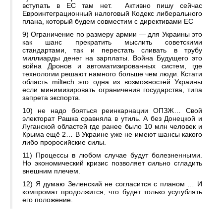
вступать в ЕС там нет. Активно пишу сейчас
Евроинтеграционный налоговый Кодекс либерального
плана, который будем совместим с директивами ЕС
9) Ограничение по размеру армии — для Украины это
как шанс прекратить мыслить советскими
стандартами, так и перестать сливать в трубу
миллиарды денег на зарплаты. Война Будущего это
война Дронов и автоматизированных систем, где
технологии решают намного больше чем люди. Кстати
область miltech это одна из возможностей Украины
если минимизировать ограничения государства, типа
запрета экспорта.
10) не надо бояться реинкарнации ОПЗЖ… Свой
электорат Рашка сравняла в утиль. А без Донецкой и
Луганской областей где ранее было 10 млн человек и
Крыма ещё 2… В Украине уже не имеют шансы какого
либо проросийские силы.
11) Процессы в любом случае будут болезненными.
Но экономический кризис позволяет сильно сгладить
внешним плечем.
12) Я думаю Зеленский не согласится с планом … И
компромат продолжится, что будет только усугублять
его положение.