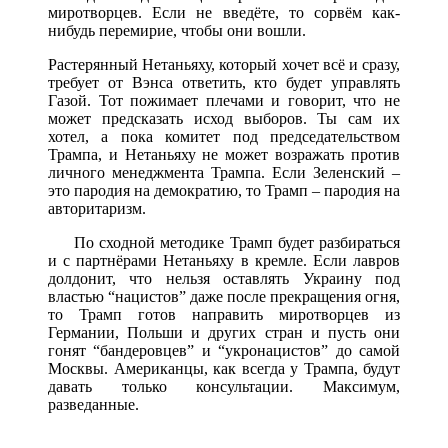
миротворцев. Если не введёте, то сорвём как-
нибудь перемирие, чтобы они вошли.
Растерянный Нетаньяху, который хочет всё и сразу,
требует от Вэнса ответить, кто будет управлять
Газой. Тот пожимает плечами и говорит, что не
может предсказать исход выборов. Ты сам их
хотел, а пока комитет под председательством
Трампа, и Нетаньяху не может возражать против
личного менеджмента Трампа. Если Зеленский –
это пародия на демократию, то Трамп – пародия на
авторитаризм.
По сходной методике Трамп будет разбираться
и с партнёрами Нетаньяху в кремле. Если лавров
долдонит, что нельзя оставлять Украину под
властью “нацистов” даже после прекращения огня,
то Трамп готов направить миротворцев из
Германии, Польши и других стран и пусть они
гонят “бандеровцев” и “укронацистов” до самой
Москвы. Американцы, как всегда у Трампа, будут
давать только консультации. Максимум,
разведанные.