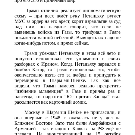
про его Эго и циничный мир.
Трамп отлично реализует дипломатическую
схему – при всех жмёт руку Нетаньяху, ругает
МУС за ордер на его арест, корит израильтян за суд
над ним, но наедине говорит, что если не
выведешь войска из Газы, то трибунал в Гааге
покажется манной небесной. Выводить их надо не
когда-нибудь потом, а прямо сейчас.
Трамп убеждал Нетаньяху в этом всё лето и
попутно использовал его упрямство в своих
разборках с Ираном. Когда Нетаньяху зарвался и
бомбил Катар, то Трамп использовал это, чтобы
окончательно взять его за жабры и принудить к
перемирию в Шарм-эш-Шейхе. Так как все
видели, что Трамп намерен реально прекратить
“избиение младенцев” в Газе и причём раз и
навсегда, то нарратив “Юг против Запада” стал
рассыпается как карточный домик.
Москву в Шарм-эш-Шейхе не пригласили, и
она впервые с 1948 г. оказалась не у дел на
Ближнем Востоке. Зато там были Азербайджан с
Арменией – так изящно с Кавказа на РФ ещё не
плевали. На анонсированный на 15 октября