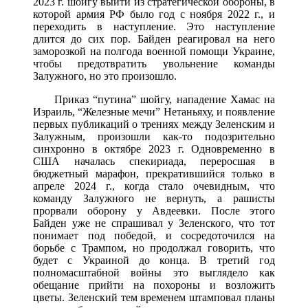
2023 г. шойгу выйти из стратегической обороны, в
которой армия РФ было год с ноября 2022 г., и
переходить в наступление. Это наступление
длится до сих пор. Байден реагировал на него
заморозкой на полгода военной помощи Украине,
чтобы предотвратить увольнение команды
Залужного, но это произошло.
Приказ “путина” шойгу, нападение Хамас на
Израиль, “Железные мечи” Нетаньяху, и появление
первых публикаций о трениях между Зеленским и
Залужным, произошли как-то подозрительно
синхронно в октябре 2023 г. Одновременно в
США началась спекириада, переросшая в
бюджетный марафон, прекратившийся только в
апреле 2024 г., когда стало очевидным, что
команду Залужного не вернуть, а рашисты
прорвали оборону у Авдеевки. После этого
Байден уже не спрашивал у Зеленского, что тот
понимает под победой, и сосредоточился на
борьбе с Трампом, но продолжал говорить, что
будет с Украиной до конца. В третий год
полномасштабной войны это выглядело как
обещание прийти на похороны и возложить
цветы. Зеленский тем временем штамповал планы