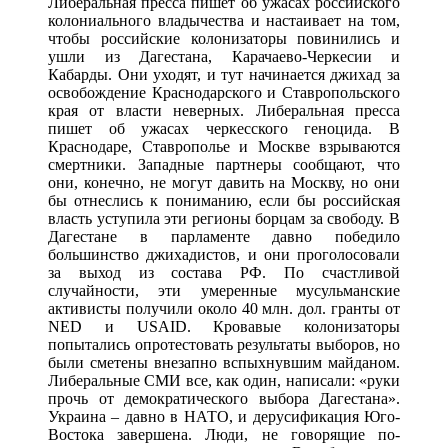
Либеральная пресса пишет об ужасах российского
колониального владычества и настаивает на том,
чтобы российские колонизаторы повинились и
ушли из Дагестана, Карачаево-Черкесии и
Кабарды. Они уходят, и тут начинается джихад за
освобождение Краснодарского и Ставропольского
края от власти неверных. Либеральная пресса
пишет об ужасах черкесского геноцида. В
Краснодаре, Ставрополье и Москве взрываются
смертники. Западные партнеры сообщают, что
они, конечно, не могут давить на Москву, но они
бы отнеслись к пониманию, если бы российская
власть уступила эти регионы борцам за свободу. В
Дагестане в парламенте давно победило
большинство джихадистов, и они проголосовали
за выход из состава РФ. По счастливой
случайности, эти умеренные мусульманские
активисты получили около 40 млн. дол. гранты от
NED и USAID. Кровавые колонизаторы
попытались опротестовать результаты выборов, но
были сметены внезапно вспыхнувшим майданом.
Либеральные СМИ все, как один, написали: «руки
прочь от демократического выбора Дагестана».
Украина – давно в НАТО, и дерусификация Юго-
Востока завершена. Люди, не говорящие по-