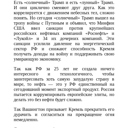
Есть «солнечный» Трамп и есть «лунный» Трамп.
И они циклично сменяют друг друга. Как это
коррелируется с движением небесных тел, сложно
понять. Но сегодня «солнечный» Трамп вышел на
тропу войны с Путиным и объявил, что Минфин
США ввел санкции против крупнейших
российских нефтяных компаний «Роснефть» и
«Лукойл» и 34 их дочерних компаний. Эти
санкции усилили давление на энергетический
сектор РФ и снижают способность Кремля
получать доходы на войну и поддерживать свою
умирающую экономику.
Так как РФ за 25 лет не создала ничего
интересного и технологичного, чтобы
заинтересовать хоть самую захудалую страну в
мире, то нефть — это у РФ единственный на
сегодняшний момент экспортный продукт. Россия
пытается коррумпировать европейские элиты, но
делать это без нефти будет сложно.
Так Вашингтон призывает Кремль прекратить его
дурачить и согласиться на прекращение огня
немедленно.