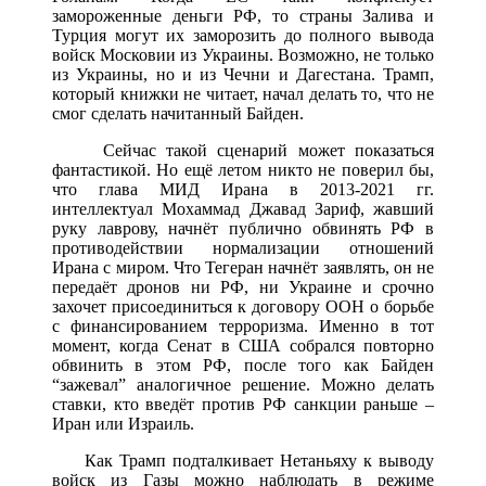
замороженные деньги РФ, то страны Залива и
Турция могут их заморозить до полного вывода
войск Московии из Украины. Возможно, не только
из Украины, но и из Чечни и Дагестана. Трамп,
который книжки не читает, начал делать то, что не
смог сделать начитанный Байден.
Сейчас такой сценарий может показаться
фантастикой. Но ещё летом никто не поверил бы,
что глава МИД Ирана в 2013-2021 гг.
интеллектуал Мохаммад Джавад Зариф, жавший
руку лаврову, начнёт публично обвинять РФ в
противодействии нормализации отношений
Ирана с миром. Что Тегеран начнёт заявлять, он не
передаёт дронов ни РФ, ни Украине и срочно
захочет присоединиться к договору ООН о борьбе
с финансированием терроризма. Именно в тот
момент, когда Сенат в США собрался повторно
обвинить в этом РФ, после того как Байден
“зажевал” аналогичное решение. Можно делать
ставки, кто введёт против РФ санкции раньше –
Иран или Израиль.
Как Трамп подталкивает Нетаньяху к выводу
войск из Газы можно наблюдать в режиме