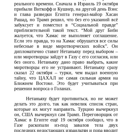
реального времени. Сначала в Израиль 19 октября
прибыли Виткофф и Кушнер, на другой день Вэнс
и глава разведки Египта генерал-майор Хасан
Рашад, но Трамп решил, что без его указаний всё
забуксует и поместил в “Социальной правде”
приблизительной такой текст. “Мой друг Биби
жалуется, что Хамас не выполняет соглашение.
Если это правда, то на Хамас обрушатся все силы
небесные в виде миротворческих войск”. Он
дипломатично ставит Нетаньяху перед выбором –
или миротворцы зайдут в Газу с его согласия, или
без оного. Нетаньяху дано право выбрать, какие
миротворцы его не устраивают. Нетаньяху сразу
сказал 22 октября – турки, чем выдал военную
тайну, что ЦАХАЛ не самая сильная армия на
Ближнем Востоке. Это будет учитываться при
решении вопроса о Голанах.
Нетаньяху будет противиться, но не может
делать это долго, так как невелик список стран,
которые их могут направить. Турцию вычеркнул
он, США вычеркнул сам Трамп. Переговорщик от
Хамас в Египте ещё 19 октября сообщил, что в
Газе раскопали из-под завалов тела двух
последних недостающих израильтян и пора вводит