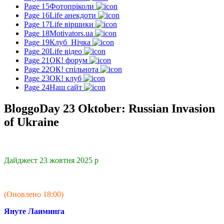
Page 15
Фотопріколи
Page 16
Life анекдоти
Page 17
Life віршики
Page 18
Motivators.ua
Page 19
Клуб_Нічка
Page 20
Life відео
Page 21
ОК! форум
Page 22
ОК! спільнота
Page 23
ОК! клуб
Page 24
Наш сайт
BloggoDay 23 Oktober: Russian Invasion
of Ukraine
Дайджест 23 жовтня 2025 р
(Оновлено 18:00)
Януте Лаиминга