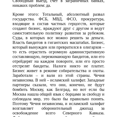
Свободный выезд, счет в заграничных банках,
никаких проблем: да.
Кроме этого: Тотальный, абсолютный развал
государства. ФСБ, МВД, ФСО, прокуратура,
входящие в состав частных герцогств, которые
создают бизнес, враждуют друг с другом и ведут
самостоятельную политику развития за рубежом.
Суды, в которых все можно решить за деньги.
Власть бандитов в гигантских масштабах. Бизнес,
который вынужден или превратился в олигархов –
то есть отрастить огромную административную
составляющую, пережимающую бандитов, или его
отрейдерят на каждом повороте, или его просто
отстрелят бандиты. Налоги никто не платит.
Бизнес живет в режиме собирательства и охоты.
Заработали – и вали из этой страны. Чечня
независима. В ней – исламский халифат. Западные
партнеры сказали, что они, конечно, не будут
бомбить Москву, как Белград, но вот если бы
Москва нашла общий язык с борцами за свободу и
соблюдала мир, это было бы правильно понять.
Поэтому Чечня независима, и исламский халифат
возглавляет оборонительный джихад за
освобождение всего Северного Кавказа.