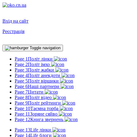
Вхід на сайт
Реєстрація
Toggle navigation
Page 1
Політ лінки
Page 2
Політ імхо
Page 3
Політ жабки
Page 4
Політ анекдоти
Page 5
Політ віршики
Page 6
Наші партнери
Page 7
Цитати
Page 8
Політ відео
Page 9
Політ рейтинги
Page 10
Таємна торба
Page 11
Зоряне сяйво
Page 12
Книга звернень
Page 13
Life лінки
Page 14
Life блоги