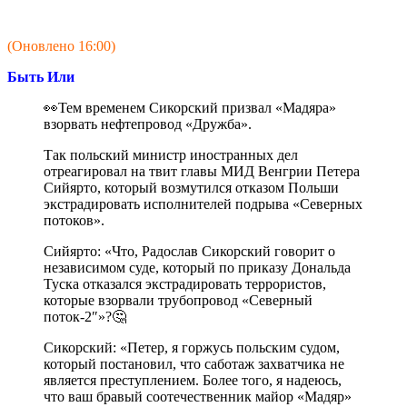
(Оновлено 16:00)
Быть Или
👀Тем временем Сикорский призвал «Мадяра»
взорвать нефтепровод «Дружба».
Так польский министр иностранных дел
отреагировал на твит главы МИД Венгрии Петера
Сийярто, который возмутился отказом Польши
экстрадировать исполнителей подрыва «Северных
потоков».
Сийярто: «Что, Радослав Сикорский говорит о
независимом суде, который по приказу Дональда
Туска отказался экстрадировать террористов,
которые взорвали трубопровод «Северный
поток-2″»?🤔
Сикорский: «Петер, я горжусь польским судом,
который постановил, что саботаж захватчика не
является преступлением. Более того, я надеюсь,
что ваш бравый соотечественник майор «Мадяр»