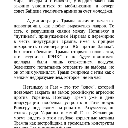
мира, победы и стойкости, утвердил закон как
законно уклониться от мобилизации, и отверг
совет Байдена увеличить армию за счёт молодёжи.
Администрация Трампа логично начала с
первопричин, как любит выражаться лавров. То
есть, с разрушения связки между Нетаньяху и
“путиным”, принуждением Израиля к перемирию
в честь инаугурации Трампа, имея в прицеле
похоронить спецоперацию “Юг против Запада”.
Без этого обещания Трампа оторвать головы тем,
кто вступит в БРИКС и не будет принимать
доллары, были лишь сотрясением воздуха.
Зеленского попытались отправить на выборы, но
он от них уклонился. Трамп смирился с этим как с
мелким недоразумением, которое “не на часі”.
Нетаньяху и Газа – это тот “ключ”, который
позволяет закрыть на замок российскую агрессию
против Украины. Поэтому Трамп уже в день
инаугурации пообещал устроить в Газе новую
Ривьеру под своим патронатом. Разумеется, не
только ради Украины и самой Газы. Желающие
могут видеть в этом глубоко корыстные мотивы
Трампа как застройщика и громоздить конструкты