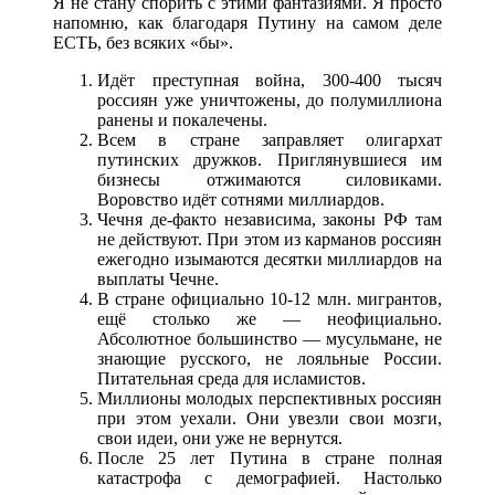
Я не стану спорить с этими фантазиями. Я просто
напомню, как благодаря Путину на самом деле
ЕСТЬ, без всяких «бы».
Идёт преступная война, 300-400 тысяч
россиян уже уничтожены, до полумиллиона
ранены и покалечены.
Всем в стране заправляет олигархат
путинских дружков. Приглянувшиеся им
бизнесы отжимаются силовиками.
Воровство идёт сотнями миллиардов.
Чечня де-факто независима, законы РФ там
не действуют. При этом из карманов россиян
ежегодно изымаются десятки миллиардов на
выплаты Чечне.
В стране официально 10-12 млн. мигрантов,
ещё столько же — неофициально.
Абсолютное большинство — мусульмане, не
знающие русского, не лояльные России.
Питательная среда для исламистов.
Миллионы молодых перспективных россиян
при этом уехали. Они увезли свои мозги,
свои идеи, они уже не вернутся.
После 25 лет Путина в стране полная
катастрофа с демографией. Настолько