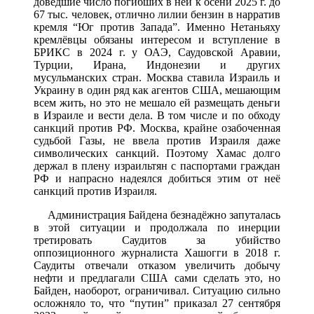
доведшие число погибших в ней к осени 2025 г. до
67 тыс. человек, отлично лилии бензин в нарратив
кремля “Юг против Запада”. Именно Нетаньяху
кремлёвцы обязаны интересом и вступление в
БРИКС в 2024 г. у ОАЭ, Саудовской Аравии,
Турции, Ирана, Индонезии и других
мусульманских стран. Москва ставила Израиль и
Украину в один ряд как агентов США, мешающим
всем жить, но это не мешало ей размещать деньги
в Израиле и вести дела. В том числе и по обходу
санкций против РФ. Москва, крайне озабоченная
судьбой Газы, не ввела против Израиля даже
символических санкций. Поэтому Хамас долго
держал в плену израильтян с паспортами граждан
РФ и напрасно надеялся добиться этим от неё
санкций против Израиля.
Администрация Байдена безнадёжно запуталась
в этой ситуации и продолжала по инерции
третировать Саудитов за убийство
оппозиционного журналиста Хашогги в 2018 г.
Саудиты отвечали отказом увеличить добычу
нефти и предлагали США сами сделать это, но
Байден, наоборот, ограничивал. Ситуацию сильно
осложняло то, что “путин” приказал 27 сентября