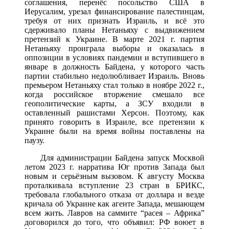
соглашения, перенёс посольство США в
Иерусалим, урезал финансирование палестинцам,
требуя от них признать Израиль, и всё это
сдерживало планы Нетаньяху с выдвижением
претензий к Украине. В марте 2021 г. партия
Нетаньяху проиграла выборы и оказалась в
оппозиции в условиях пандемии и вступившего в
январе в должность Байдена, у которого часть
партии стабильно недолюбливает Израиль. Вновь
премьером Нетаньяху стал только в ноябре 2022 г.,
когда российское вторжение смешало все
геополитические карты, а ЗСУ входили в
оставленный рашистами Херсон. Поэтому, как
принято говорить в Израиле, все претензии к
Украине были на время войны поставлены на
паузу.
Для администрации Байдена запуск Москвой
летом 2023 г. нарратива Юг против Запада был
новым и серьёзным вызовом. К августу Москва
проталкивала вступление 23 стран в БРИКС,
требовала глобального отказа от доллара и везде
кричала об Украине как агенте Запада, мешающем
всем жить. Лавров на саммите “расея – Африка”
договорился до того, что объявил: РФ воюет в