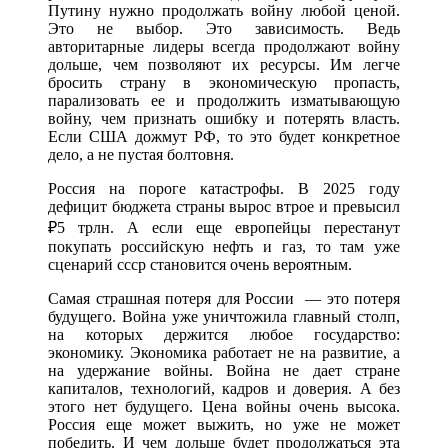
Путину нужно продолжать войну любой ценой.
Это не выбор. Это зависимость. Ведь
авторитарные лидеры всегда продолжают войну
дольше, чем позволяют их ресурсы. Им легче
бросить страну в экономическую пропасть,
парализовать ее и продолжить изматывающую
войну, чем признать ошибку и потерять власть.
Если США дожмут РФ, то это будет конкретное
дело, а не пустая болтовня.
Россия на пороге катастрофы. В 2025 году
дефицит бюджета страны вырос втрое и превысил
₽5 трлн. А если еще европейцы перестанут
покупать российскую нефть и газ, то там уже
сценарий ссср становится очень вероятным.
Самая страшная потеря для России — это потеря
будущего. Война уже уничтожила главный столп,
на которых держится любое государство:
экономику. Экономика работает не на развитие, а
на удержание войны. Война не дает стране
капиталов, технологий, кадров и доверия. А без
этого нет будущего. Цена войны очень высока.
Россия еще может выжить, но уже не может
победить. И чем дольше будет продолжаться эта