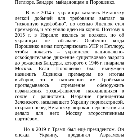
Петлюре, Бандере, майдановцам и Порошенко.
В мае 2014 г. украинцы казались Нетаньяху
лёгкой добычей для требования выплат за
“исконную юдофобию”, но осенью Яценюк стал
премьером, и это убило идею на корню. Поэтому в
2015 г. в Израиле взялись за поляков, но об
украинцах не забывали. Особенно когда
Порошенко начал популяризовать УНР и Петлюру,
чтобы показать – украинское национально-
освободительное движение существовало задолго
до рождения Бандеры, которого с 1946 г. пиариала
Москва. Если Порошенко был вынужден
назначить Яценюка премьером по итогам
выборов, то в назначении им Гройсмана
проглядывалось стремление обезоружить
израильских эрзац-фашистов, находившихся в
союзе с рашистами. Избрание президентом
Зеленского, называвшего Украину порноактрисой,
открыло перед Нетаньяху широкие перспективы и
делало для него Москву второстепенным
партнёром.
Но в 2019 г. Трамп был ещё президентом. Он
опекал Украину, продвигал Авраамовы