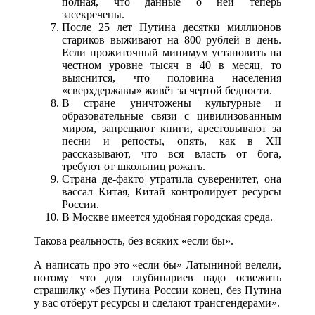
полная, что данные о ней теперь
засекречены.
После 25 лет Путина десятки миллионов
стариков выживают на 800 рублей в день.
Если прожиточный минимум установить на
честном уровне тысяч в 40 в месяц, то
выяснится, что половина населения
«сверхдержавы» живёт за чертой бедности.
В стране уничтожены культурные и
образовательные связи с цивилизованным
миром, запрещают книги, арестовывают за
песни и репосты, опять, как в XII
рассказывают, что вся власть от бога,
требуют от школьниц рожать.
Страна де-факто утратила суверенитет, она
вассал Китая, Китай контролирует ресурсы
России.
В Москве имеется удобная городская среда.
Такова реальность, без всяких «если бы».
А написать про это «если бы» Латыниной велели,
потому что для глубинариев надо освежить
страшилку «без Путина России конец, без Путина
у вас отберут ресурсы и сделают трансгендерами».