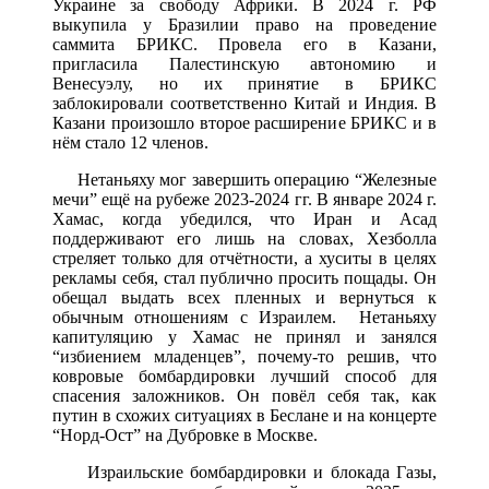
Украине за свободу Африки. В 2024 г. РФ
выкупила у Бразилии право на проведение
саммита БРИКС. Провела его в Казани,
пригласила Палестинскую автономию и
Венесуэлу, но их принятие в БРИКС
заблокировали соответственно Китай и Индия. В
Казани произошло второе расширение БРИКС и в
нём стало 12 членов.
Нетаньяху мог завершить операцию “Железные
мечи” ещё на рубеже 2023-2024 гг. В январе 2024 г.
Хамас, когда убедился, что Иран и Асад
поддерживают его лишь на словах, Хезболла
стреляет только для отчётности, а хуситы в целях
рекламы себя, стал публично просить пощады. Он
обещал выдать всех пленных и вернуться к
обычным отношениям с Израилем. Нетаньяху
капитуляцию у Хамас не принял и занялся
“избиением младенцев”, почему-то решив, что
ковровые бомбардировки лучший способ для
спасения заложников. Он повёл себя так, как
путин в схожих ситуациях в Беслане и на концерте
“Норд-Ост” на Дубровке в Москве.
Израильские бомбардировки и блокада Газы,