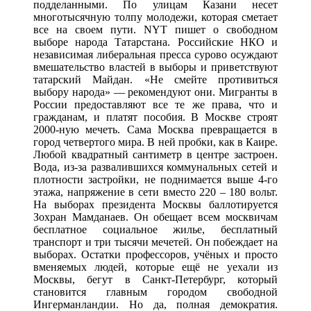
подделанными. По улицам Казани несет
многотысячную толпу молодежи, которая сметает
все на своем пути. NYT пишет о свободном
выборе народа Татарстана. Российские НКО и
независимая либеральная пресса сурово осуждают
вмешательство властей в выборы и приветствуют
татарский Майдан. «Не смейте противиться
выбору народа» — рекомендуют они. Мигранты в
России предоставляют все те же права, что и
гражданам, и платят пособия. В Москве строят
2000-ную мечеть. Сама Москва превращается в
город четвертого мира. В ней пробки, как в Каире.
Любой квадратный сантиметр в центре застроен.
Вода, из-за развалившихся коммунальных сетей и
плотности застройки, не поднимается выше 4-го
этажа, напряжение в сети вместо 220 – 180 вольт.
На выборах президента Москвы баллотируется
Зохран Мамданаев. Он обещает всем москвичам
бесплатное социальное жилье, бесплатный
транспорт и три тысячи мечетей. Он побеждает на
выборах. Остатки профессоров, учёных и просто
вменяемых людей, которые ещё не уехали из
Москвы, бегут в Санкт-Петербург, который
становится главным городом свободной
Ингерманландии. Но да, полная демократия.