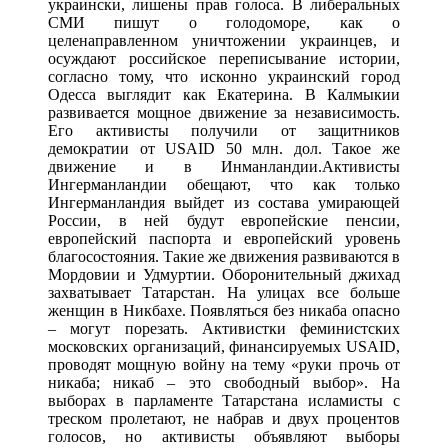
украински, лишены прав голоса. В либеральных
СМИ пишут о голодоморе, как о
целенаправленном уничтожении украинцев, и
осуждают российское переписывание истории,
согласно тому, что исконно украинский город
Одесса выглядит как Екатерина. В Калмыкии
развивается мощное движение за независимость.
Его активисты получили от защитников
демократии от USAID 50 млн. дол. Такое же
движение и в Инманландии.Активисты
Ингерманландии обещают, что как только
Ингерманландия выйдет из состава умирающей
России, в ней будут европейские пенсии,
европейский паспорта и европейский уровень
благосостояния. Такие же движения развиваются в
Мордовии и Удмуртии. Оборонительный джихад
захватывает Татарстан. На улицах все больше
женщин в Никбахе. Появляться без никаба опасно
– могут порезать. Активистки феминистских
московских организаций, финансируемых USAID,
проводят мощную войну на тему «руки прочь от
никаба; никаб – это свободный выбор». На
выборах в парламенте Татарстана исламисты с
треском пролетают, не набрав и двух процентов
голосов, но активисты объявляют выборы