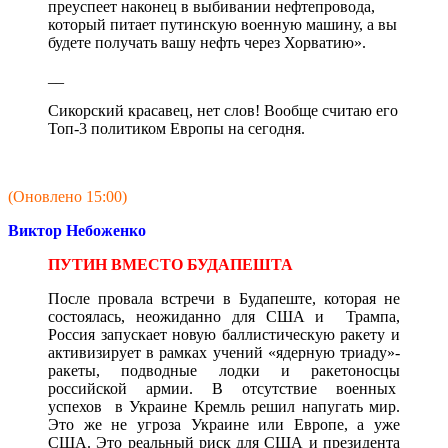
преуспеет наконец в выбивании нефтепровода,
который питает путинскую военную машину, а вы
будете получать вашу нефть через Хорватию».
__
Сикорский красавец, нет слов! Вообще считаю его
Топ-3 политиком Европы на сегодня.
(Оновлено 15:00)
Виктор Небоженко
ПУТИН ВМЕСТО БУДАПЕШТА
После провала встречи в Будапеште, которая не
состоялась, неожиданно для США и Трампа,
Россия запускает новую баллистическую ракету и
активизирует в рамках учений «ядерную триаду»-
ракеты, подводные лодки и ракетоносцы
российской армии. В отсутствие военных
успехов в Украине Кремль решил напугать мир.
Это же не угроза Украине или Европе, а уже
США. Это реальный риск для США и президента