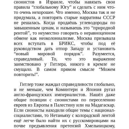
сионистов в Израиле, чтобы навязать свои
правила “глобальному Югу” и сделать с ним что-
то очень нехорошее. Что именно, Москва так и не
придумала, а повторять старые нарративы СССР
не решалась. Когда продаёшь углеводороды по
завышенным ценам, и называешь это “природной
рентой”, то неуместно говорить о неравноценном
обмене как неоколониализме. Москва призывала
всех вступать в БРИКС, чтобы под её
руководством дать отпор Западу и установить
“новый мировой порядок”. Разумеется,
справедливый. То, что это выражение
заимствовано у Гитлера, никого в кремле не
смущало. В самом прямом смысле “Можем
повторить!”.
Гитлер тоже жаждал справедливости глобально,
и не меньше, чем Коминтерн и Япония ругал
англо-французских империалистов. Нашёл даже
общие позиции с сионистами по переселению
евреев из Европы в Палестину или на Мадагаскар.
Если сионисты находили общие темы с национал-
социалистами, то Нетаньяху с колорадской лентой
ещё легче было найти их с русскомировцами на
почве предъявления претензий Хмельницкому,