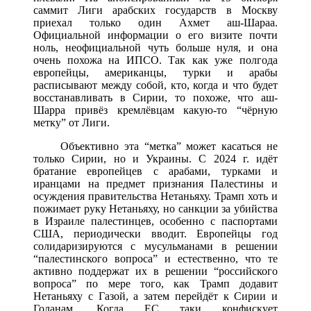
саммит Лиги арабских государств в Москву
приехал только один Ахмет аш-Шараа.
Официальной информации о его визите почти
ноль, неофициальной чуть больше нуля, и она
очень похожа на ИПСО. Так как уже полгода
европейцы, американцы, турки и арабы
расписывают между собой, кто, когда и что будет
восстанавливать в Сирии, то похоже, что аш-
Шарра привёз кремлёвцам какую-то “чёрную
метку” от Лиги.
Объективно эта “метка” может касаться не
только Сирии, но и Украины. С 2024 г. идёт
братание европейцев с арабами, турками и
иранцами на предмет признания Палестины и
осуждения правительства Нетаньяху. Трамп хоть и
пожимает руку Нетаньяху, но санкции за убийства
в Израиле палестинцев, особенно с паспортами
США, периодически вводит. Европейцы год
солидаризируются с мусульманами в решении
“палестинского вопроса” и естественно, что те
активно поддержат их в решении “российского
вопроса” по мере того, как Трамп додавит
Нетаньяху с Газой, а затем перейдёт к Сирии и
Голанам. Когда ЕС таки конфискует