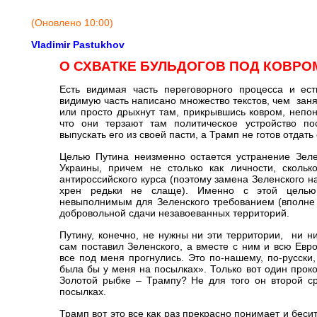
(Оновлено 10:00)
Vladimir Pastukhov
О СХВАТКЕ БУЛЬДОГОВ ПОД КОВРО
Есть видимая часть переговорного процесса и ест
видимую часть написано множество текстов, чем заня
или просто дрыхнут там, прикрывшись ковром, непо
что они терзают там политическое устройство по
выпускать его из своей пасти, а Трамп не готов отдат
Целью Путина неизменно остается устранение Зеле
Украины, причем не столько как личности, скольк
антироссийского курса (поэтому замена Зеленского 
хрен редьки не слаще). Именно с этой целью
невыполнимым для Зеленского требованием (вполне
добровольной сдачи незавоеванных территорий.
Путину, конечно, не нужны ни эти территории, ни н
сам поставил Зеленского, а вместе с ним и всю Евро
все под меня прогнулись. Это по-нашему, по-русски
была бы у меня на посылках». Только вот один проко
Золотой рыбке – Трампу? Не для того он второй ср
посылках.
Трамп вот это все как раз прекрасно понимает и беси