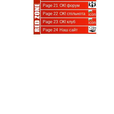
Page 21
ОК! форум
Page 22
ОК! спільнота
Page 23
ОК! клуб
Page 24
Наш сайт