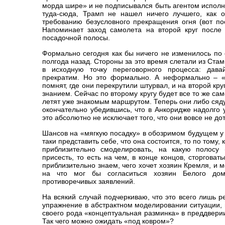
морда шире» и не подписывался быть агентом исполн
туда-сюда, Трамп не нашел ничего лучшего, как о
требованию безусловного прекращения огня (вот по
Напоминает заход самолета на второй круг после 
посадочной полосы.
Формально сегодня как бы ничего не изменилось по 
полгода назад. Стороны за это время слетали из Ста
в исходную точку переговорного процесса: дава
прекратим. Но это формально. А неформально – «
помнят, где они перекрутили штурвал, и на второй кр
знанием. Сейчас по второму кругу будет все то же са
летят уже знакомым маршрутом. Теперь они либо сяду
окончательно убедившись, что в Анкоридже надолго 
это абсолютно не исключает того, что они вовсе не до
Шансов на «мягкую посадку» в обозримом будущем у 
таки представить себе, что она состоится, то по тому
приблизительно смоделировать, на какую полосу 
присесть, то есть на чем, в конце концов, сторгова
приблизительно знаем, чего хочет хозяин Кремля, и 
на что мог бы согласиться хозяин Белого дом
противоречивых заявлений.
На всякий случай подчеркиваю, что это всего лишь р
упражнение в абстрактном моделировании ситуации, 
своего рода «концептуальная разминка» в преддверии
Так чего можно ожидать «под ковром»?