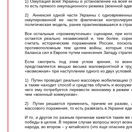
1) Оккупация всей Украины и установление на всей е
то есть прямого оккупационного режима (военной адм
2) Аннексия одной части Украины с одновременны
оккупированной ее части фактически контролируе
политическая модель, ранее практиковавшаяся в стра
Все остальные «промежуточные» сценарии, при кот
остается реально независимой и, тем более, сор
считать историческим поражением России, поскол
противоположным тем целям войны, которые ста
баланса сил в Европе путем нанесения Западу стратег
Если смотреть под этим углом зрения, то вое
представляется вещью весьма маловероятной и тру
«возможная» при наступлении одного из двух условий
1) Путин проводит реально массовую мобилизацию (т
а также находит способ и средства обучить и вооружи
чего ему потребуется перевести экономику в режим 
чем «военный коммунизм».
2) Путин решается применить, причем не разово, 
массового поражения, то есть развязать в Украине яд
И то, и другое по разным причинам кажется таким же
победы в целом. В первом случае вопросы могут возни
народа, во втором – у китайского (что еще опаснее дл