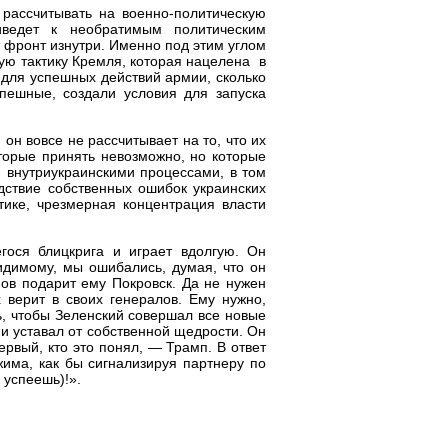
 рассчитывать на военно-политическую
иведет к необратимым политическим
т фронт изнутри. Именно под этим углом
ую тактику Кремля, которая нацелена в
 для успешных действий армии, сколько
спешные, создали условия для запуска
он вовсе не рассчитывает на то, что их
которые принять невозможно, но которые
 внутриукраинскими процессами, в том
едствие собственных ошибок украинских
тике, чрезмерная концентрация власти
гося блицкрига и играет вдолгую. Он
видимому, мы ошибались, думая, что он
мов подарит ему Покровск. Да не нужен
 верит в своих генералов. Ему нужно,
, чтобы Зеленский совершал все новые
 и уставал от собственной щедрости. Он
ервый, кто это понял, — Трамп. В ответ
жима, как бы сигнализируя партнеру по
 успеешь)!».