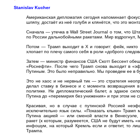
Stanislav Kucher
Американская дипломатия сегодня напоминает фокус
шляпу, достаёт из неё голубя и клянётся, что это монт
Сначала — утечка в Wall Street Journal о том, что 
по России дальнобойными ракетами. Мир вздрогнул, М
Потом — Трамп выходит в X и говорит: фейк, никто
хлопает по плечу самого себя в роли «доброго следов
Затем — министр финансов США Скотт Бессент обещ
«Роснефти». После чего Трамп снова выходит в «эф
Путиным. Это было неправильно. Мы проведем ее в 
Это не хаос и не нервный тик — это стратегия неоп
делал ставку в бизнесе и с момента возвращения 
политике. Не дипломатический балет, а эдакое си
Путина до «перемирия без унижения» и при этом не с
Красивая, но в случае с путинской Россией неэф
исключительно язык силы. «Показать клыки» Трамп 
Путина акцией — или сменой власти в Венесуэле,
ракет (к которым, разумеется, США не будут иметь «
инфошум, на который Кремль если и ответит, то л
Трампа.