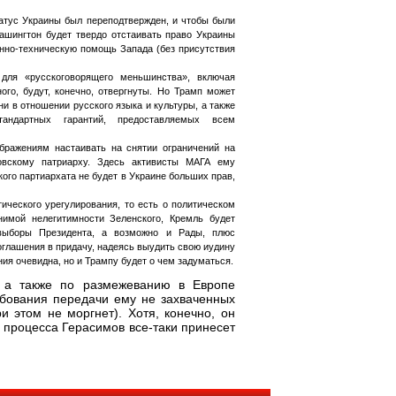
атус Украины был переподтвержден, и чтобы были
ашингтон будет твердо отстаивать право Украины
нно-техническую помощь Запада (без присутствия
 для «русскоговорящего меньшинства», включая
ого, будут, конечно, отвергнуты. Но Трамп может
и в отношении русского языка и культуры, а также
тандартных гарантий, предоставляемых всем
бражениям настаивать на снятии ограничений на
овскому патриарху. Здесь активисты МАГА ему
кого партиархата не будет в Украине больших прав,
ческого урегулирования, то есть о политическом
имой нелегитимности Зеленского, Кремль будет
выборы Президента, а возможно и Рады, плюс
глашения в придачу, надеясь выудить свою иудину
ния очевидна, но и Трампу будет о чем задуматься.
, а также по размежеванию в Европе
ебования передачи ему не захваченных
 этом не моргнет). Хотя, конечно, он
о процесса Герасимов все-таки принесет