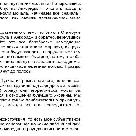
ения путинских желаний. Потыркавшись
бнулить Анкоридж и откатить назад к
ехали мочала, начинаем все сначала).
того, как летчики промахнулись мимо
сравнению с тем, что было в Стамбуле
мбула в Анкоридж и обратно, вернувшись
йте это все безобразие немедленно
летчики» запомнили маршрут, их руки
уг они будут заходить, вооруженные этим
мое, но намного быстрее, потому что оба
т, либо пойдут на запасные аэродромы,
установилась нелетная погода. Правда,
тянут до полосы.
Путина и Трампа немного, но если все-
, как они кружили над аэродромом, можно
(поляну) они теоретически могли бы
ться в отношении будущего Украины. Мы
можем так же поиблизительно прикинуть,
а, исходя из его последовательно-
еконструкция, то есть мое субъективное
не основанное на каких-либо инсайдах,
 очередного раунда активности сторон.