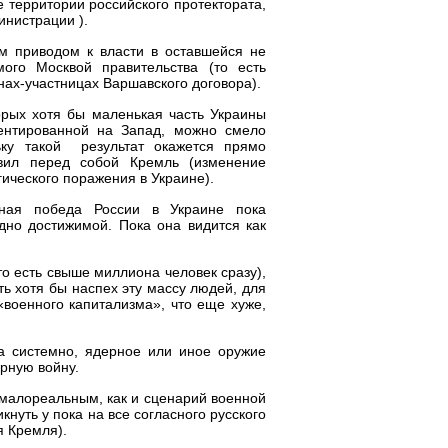
е территории российского протектората,
инистрации ).
м приводом к власти в оставшейся не
мого Москвой правительства (то есть
нах-участницах Варшавского договора).
орых хотя бы маленькая часть Украины
иентированной на Запад, можно смело
ьку такой результат окажется прямо
вил перед собой Кремль (изменение
ического поражения в Украине).
нная победа России в Украине пока
дно достижимой. Пока она видится как
:
о есть свыше миллиона человек сразу),
ть хотя бы наспех эту массу людей, для
«военного капитализма», что еще хуже,
а системно, ядерное или иное оружие
ерную войну.
 малореальным, как и сценарий военной
кнуть у пока на все согласного русского
я Кремля).