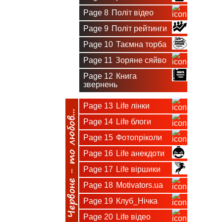
Page 8
Політ відео
Page 9
Політ рейтинги
Page 10
Таємна торба
Page 11
Зоряне сяйво
Page 12
Книга
звернень
Page 13
Life лінки
Page 14
Life блоги
Page 15
Фотопріколи
Page 16
Life анекдоти
Page 17
Life віршики
Page 18
Motivators.ua
Page 19
Клуб_Нічка
Page 20
Life відео