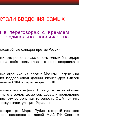
етали введения самых
ч в переговорах с Кремлем
о кардинально повлияло на
асштабные санкции против России.
ики, это решение стало возможным благодаря
л на себя роль главного переговорщика с
вые ограничения против Москвы, надеясь на
ия поддерживал давний бизнес-друг Стивен
нником США в переговорах с РФ.
тическому конфузу. В августе он ошибочно
е чего в Белом доме согласовали проведение
нял эту встречу как готовность США принять
ческую капитуляцию Украины.
ссекретарю Марко Рубио, который известен
вого разговора с главой МИД РФ Сергеем