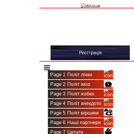
Вхід на сайт
Реєстрація
Toggle
Page 1
Політ лінки
navigation
Page 2
Політ імхо
Page 3
Політ жабки
Page 4
Політ анекдоти
Page 5
Політ віршики
Page 6
Наші партнери
Page 7
Цитати