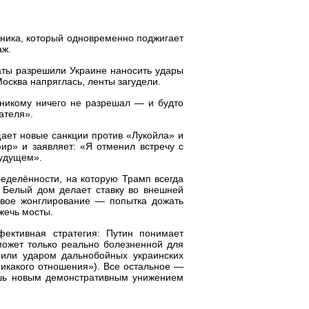
ника, который одновременно поджигает
аж.
Штаты разрешили Украине наносить удары
осква напряглась, ленты загудели.
 никому ничего не разрешал — и будто
ателя».
ает новые санкции против «Лукойла» и
ир» и заявляет: «Я отменил встречу с
будущем».
ределённости, на которую Трамп всегда
в Белый дом делает ставку во внешней
ловое жонглирование — попытка дожать
жечь мосты.
фективная стратегия: Путин понимает
может только реально болезненной для
 или ударом дальнобойных украинских
никакого отношения»). Все остальное —
ишь новым демонстративным унижением