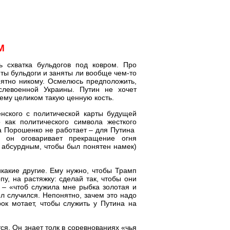
М
ь схватка бульдогов под ковром. Про
ты бульдоги и заняты ли вообще чем-то
нятно никому. Осмелюсь предположить,
слевоенной Украины. Путин не хочет
ь ему целиком такую ценную кость.
нского с политической карты будущей
о как политического символа жесткого
на Порошенко не работает – для Путина
 он оговаривает прекращение огня
 абсурдным, чтобы был понятен намек)
икакие другие. Ему нужно, чтобы Трамп
пу, на растяжку: сделай так, чтобы они
, – «чтоб служила мне рыбка золотая и
л случился. Непонятно, зачем это надо
ок мотает, чтобы служить у Путина на
тся. Он знает толк в соревнованиях «чья