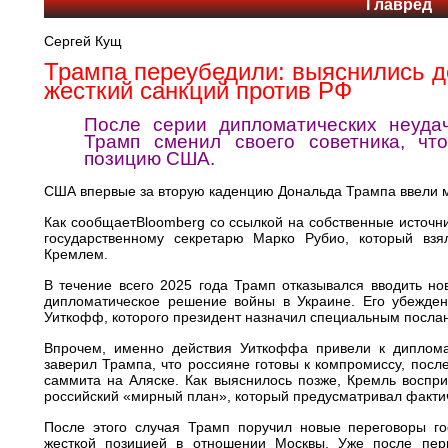
Главред
Сергей Кущ
Трампа переубедили: выяснились д
жесткий санкций против РФ
После серии дипломатических неуда
Трамп сменил своего советника, чт
позицию США.
США впервые за вторую каденцию Дональда Трампа ввели м
Как сообщаетBloomberg со ссылкой на собственные источн
государственному секретарю Марко Рубио, который взя
Кремлем.
В течение всего 2025 года Трамп отказывался вводить но
дипломатическое решение войны в Украине. Его убежден
Уиткофф, которого президент назначил специальным посла
Впрочем, именно действия Уиткоффа привели к диплома
заверил Трампа, что россияне готовы к компромиссу, посл
саммита на Аляске. Как выяснилось позже, Кремль воспри
российский «мирный план», который предусматривал факти
После этого случая Трамп поручил новые переговоры го
жесткой позицией в отношении Москвы. Уже после пер