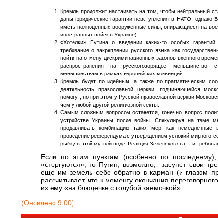
Кремль продолжит настаивать на том, чтобы нейтральный ст
даны юридические гарантии невступления в НАТО, однако В
иметь полноценные вооруженные силы, опирающиеся на вое
иностранных войск в Украине).
«Хотелки» Путина о введении каких-то особых гарантий
требование о закреплении русского языка как государственн
пойти на отмену дискриминационных законов военного времен
распространения на русскоговорящее меньшинство с
меньшинствам в рамках европейских конвенций.
Кремль будет по идейным, а также по прагматическим соо
деятельность православной церкви, подчиняющейся моск
помогут, но при этом у Русской православной церкви Московс
чем у любой другой религиозной секты.
Самым сложным вопросом останется, конечно, вопрос полити
устройстве Украины после войны. Спекулируя на теме мн
продавливать комбинацию таких мер, как немедленные 
проведение референдума с утверждением условий мирного со
рыбку в этой мутной воде. Реакция Зеленского на эти требова
Если по этим пунктам (особенно по последнему)
«сторгуются», то Путин, возможно, засунет свои тр
еще им земель себе обратно в карман (и глазом при
рассчитывает, что к моменту окончания переговорног
их ему «на блюдечке с голубой каемочкой».
(Оновлено 9:00)