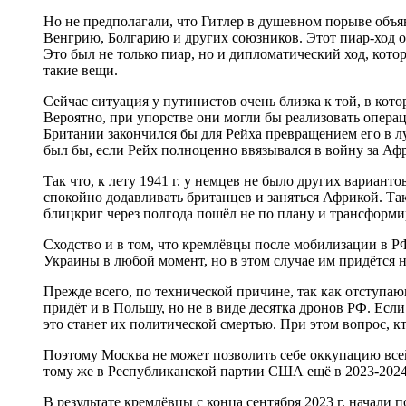
Но не предполагали, что Гитлер в душевном порыве объяв
Венгрию, Болгарию и других союзников. Этот пиар-ход ок
Это был не только пиар, но и дипломатический ход, кото
такие вещи.
Сейчас ситуация у путинистов очень близка к той, в кото
Вероятно, при упорстве они могли бы реализовать операц
Британии закончился бы для Рейха превращением его в лу
был бы, если Рейх полноценно ввязывался в войну за Аф
Так что, к лету 1941 г. у немцев не было других вариан
спокойно додавливать британцев и заняться Африкой. Та
блицкриг через полгода пошёл не по плану и трансформир
Сходство и в том, что кремлёвцы после мобилизации в РФ
Украины в любой момент, но в этом случае им придётся 
Прежде всего, по технической причине, так как отступа
придёт и в Польшу, но не в виде десятка дронов РФ. Есл
это станет их политической смертью. При этом вопрос, 
Поэтому Москва не может позволить себе оккупацию все
тому же в Республиканской партии США ещё в 2023-2024 
В результате кремлёвцы с конца сентября 2023 г. начали