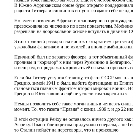
В Южно-Африканском союзе буры открыто поддерживали 
радости Гитлера и сионистов и пусть создают себе не одн
Но вместо освоения Африки и планомерного принуждения
превосходила их численно по всем показателям. Мобили
разрешали на добровольной основе вступать в дивизии С
Этот странный разворот на восток с открытием третьего 
узколобым фанатиком и не мямлей, а вполне амбициозн
Причиной был не характер фюрера, а тот объективный фак
проливы и “коридор” к ним через Румынию и Болгарию. Т
и венграм, и продолжать кромсать её означало признать
Если бы Гитлер уступил Сталину, то флот СССР мог план
Грецию, зимой 1941 г. была выбита британцами из Египта
становиться главным фронтом второй мировой войны. Но
Грецию и Югославию и ещё не успели там закрепиться.
Немцы позволить себе такое могли лишь в четверть силы
момент. То, что газета “Правда” с конца 1939 г. и до 22
В этой ситуации Рейху не оставалось ничего другого ка
Африку. План с блицкригом придумали генералы, а не Гит
то Сталин пойдёт на переговоры, что и произошло.