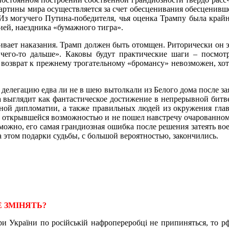
ртины мира осуществляется за счет обесценивания обесценивше
Из могучего Путина-победителя, чья оценка Трампу была крайн
ей, наездника «бумажного тигра».
живает наказания. Трамп должен быть отомщен. Риторически он э
его-то дальше». Каковы будут практические шаги – посмот
 возврат к прежнему трогательному «бромансу» невозможен, хо
ю делегацию едва ли не в шею вытолкали из Белого дома после за
 выглядит как фантастическое достижение в непрерывной битв
ной дипломатии, а также правильных людей из окружения главы
ся открывшейся возможностью и не пошел навстречу очарованно
озможно, его самая грандиозная ошибка после решения затеять в
а этом подарки судьбы, с большой вероятностью, закончились.
Е ЗМІНЯТЬ?
ри України по російській нафропереробці не припиняться, то р