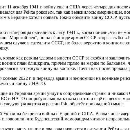
ит 11 декабря 1941 г. войну ещё и США через четыре дня после 
азался для Рейха роковым, так как выяснилось: американцы, воп
рым в Берлине хотели обязать Токио объявить войну СССР, пусть 
рой гитлеровцы оказались к лету 1941 г., когда поняли, что не м
ию “Морской лев”, но на её исходе армия СССР вторглась бы в 
чшем случае в сателлита СССР, но более вероятно в конгломерат
рику.
тов, кроме как резким ударом вынести СССР за скобки и заключит
к возник план блицкрига, причём прямо на марше по Балканам, 
овался в затяжную войну на востоке. Почти как после провала р
 осенью 2022 г. и перевода армии и экономики на военные рейсы
начать и войну с НАТО.
ющие из Украины армии уйдут в сопредельные страны и никакой 
и ЕС и НАТО попробуют закрыть глаза на это и ещё на десять ми
кто следующая жертва агрессии РФ, обретёт прикладной смысл.
й Украины без риска войны с Европой и США. В том числе ядер
г. говорили, что Будапештский меморандум читают неправильно,
 ползучее наступление и два года находятся в ситуации Рейха – 