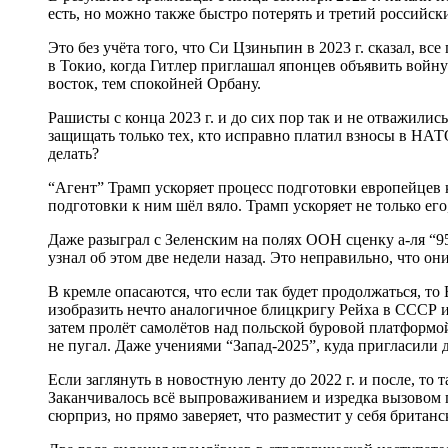
есть, но можно также быстро потерять и третий российск
Это без учёта того, что Си Цзиньпин в 2023 г. сказал, в
в Токио, когда Гитлер приглашал японцев объявить войн
восток, тем спокойней Орбану.
Рашисты с конца 2023 г. и до сих пор так и не отважилис
защищать только тех, кто исправно платил взносы в НАТ
делать?
“Агент” Трамп ускоряет процесс подготовки европейцев к 
подготовки к ним шёл вяло. Трамп ускоряет не только его
Даже разыграл с Зеленским на полях ООН сценку а-ля “95 
узнал об этом две недели назад. Это неправильно, что он
В кремле опасаются, что если так будет продолжаться, т
изобразить нечто аналогичное блицкригу Рейха в СССР и
затем пролёт самолётов над польской буровой платформо
не пугал. Даже учениями “Запад-2025”, куда пригласили
Если заглянуть в новостную ленту до 2022 г. и после, т
Заканчивалось всё выпроваживанием и изредка вызовом 
сюрприз, но прямо заверяет, что разместит у себя британ