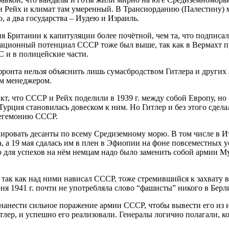
Рейх и климат там умеренный. В Трансиорданию (Палестину) м
о, а два государства – Иудею и Израиль.
 Британии к капитуляции более почётной, чем та, что подписа
зационный потенциал СССР тоже был выше, так как в Вермахт 
С и в полицейские части.
фронта нельзя объяснить лишь сумасбродством Гитлера и других 
ым менеджером.
т, что СССР и Рейх поделили в 1939 г. между собой Европу, но
урция становилась довеском к ним. Но Гитлер и без этого сдел
 гегемонию СССР.
ировать десанты по всему Средиземному морю. В том числе в Ита
, а 19 мая сдалась им в плен в Эфиопии на фоне повсеместных у
 для успехов на нём немцам надо было заменить собой армии Му
, так как над ними нависал СССР, тоже стремившийся к захвату 
 июня 1941 г. почти не употребляла слово “фашисты” никого в Бер
к нанести сильное поражение армии СССР, чтобы вывести его из 
лер, и успешно его реализовали. Генералы логично полагали, ко