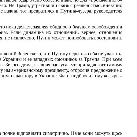
го. Не Трамп, утративший связь с реальностью, внезапно
е важна, тот превратился в Путина-лузера, руководителя
то пока делает, заявляя обидное о будущем освобождении
рим. Если динамика их отношений, вернее, отношения
тя, не исключено, Путин может попробовать восстановить
явлений Зеленского, что Путину верить – себя не уважать,
е Украины и ее западных союзников за Трампа. При всем
 Белого дома, главная заслуга тут принадлежит самому
му им американскому президенту, отбросив предложение о
оенную авантюру в Украине. Фарт подбросил ему козырь –
ф почне відповідати симетрично. Наче вони можуть щось