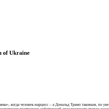
n of Ukraine
авма», когда человек-нарцисс – а Дональд Трамп таковым, по ув
постоянном построении собственной грандиозности твердо расс