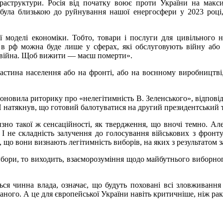
фраструктури. Росія від початку воює проти України на мак
була близькою до руйнування нашої енергосфери у 2023 році, 
 моделі економіки. Тобто, товари і послуги для цивільного 
в рф можна буде лише у сферах, які обслуговують війну або 
 війна. Щоб вижити — маєш померти».
стина населення або на фронті, або на воєнному виробництві, 
поновила риторику про «нелегітимність В. Зеленського», відповід
 натякнув, що готовий балотуватися на другий президентський 
но такої ж сенсаційності, як твердження, що вночі темно. А
 не складність залучення до голосування військових з фронту 
, що вони визнають легітимність виборів, на яких з результатом
ибори, то виходить, взаєморозуміння щодо майбутнього виборног
ься чинна влада, означає, що будуть поховані всі зловживання
аного. А це для європейської України навіть критичніше, ніж р