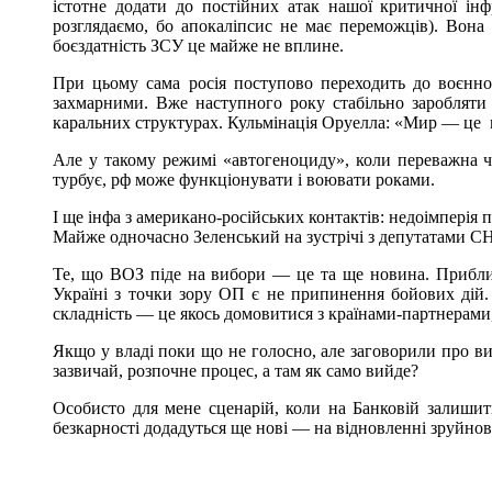
істотне додати до постійних атак нашої критичної ін
розглядаємо, бо апокаліпсис не має переможців). Вона 
боєздатність ЗСУ це майже не вплине.
При цьому сама росія поступово переходить до воєнної
захмарними. Вже наступного року стабільно заробляти 
каральних структурах. Кульмінація Оруелла: «Мир — це
Але у такому режимі «автогеноциду», коли переважна ча
турбує, рф може функціонувати і воювати роками.
І ще інфа з американо-російських контактів: недоімперія 
Майже одночасно Зеленський на зустрічі з депутатами СН
Те, що ВОЗ піде на вибори — це та ще новина. Приблиз
Україні з точки зору ОП є не припинення бойових дій. І
складність — це якось домовитися з країнами-партнерами
Якщо у владі поки що не голосно, але заговорили про в
зазвичай, розпочне процес, а там як само вийде?
Особисто для мене сценарій, коли на Банковій залишит
безкарності додадуться ще нові — на відновленні зруйнов