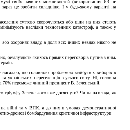
симумі своїх наявних можливостей (використання ЯЗ не
зараз це зробити складніше. І у будь-якому варіанті на
населення суттєво скорочуються або ціни на них стають
мінімізують наслідки техногенних катастроф, а також у
або охороняє владу, а доля всіх інших невдах нікого не
но, безглуздість якихось прямих переговорів путіна з ним.
термін.
ле нагадаю, що головною проблемою майбутніх виборів в
та українських переселенців з усього світу. Ні, головна
 за 70% переможе чинний президент В. Зеленський.
о тріумфу Зеленського вже досягнуто? Чи наша влада, як
 на війні та у ВПК, а до них в умовах демонстративної
акетно-дронові бомбардування критичної інфраструктури.