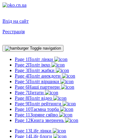
Вхід на сайт
Реєстрація
Toggle navigation
Page 1
Політ лінки
Page 2
Політ імхо
Page 3
Політ жабки
Page 4
Політ анекдоти
Page 5
Політ віршики
Page 6
Наші партнери
Page 7
Цитати
Page 8
Політ відео
Page 9
Політ рейтинги
Page 10
Таємна торба
Page 11
Зоряне сяйво
Page 12
Книга звернень
Page 13
Life лінки
Page 14
Life блоги