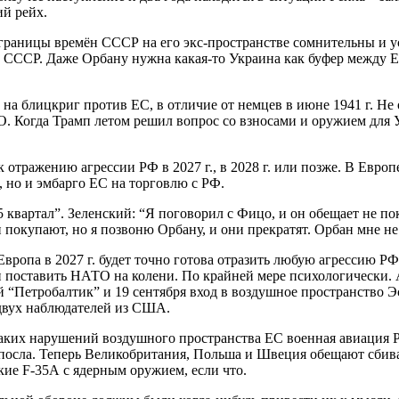
ий рейх.
се границы времён СССР на его экс-пространстве сомнительны и 
у СССР. Даже Орбану нужна какая-то Украина как буфер между Е
ь на блицкриг против ЕС, в отличие от немцев в июне 1941 г. Н
О. Когда Трамп летом решил вопрос со взносами и оружием для У
отражению агрессии РФ в 2027 г., в 2028 г. или позже. В Европе
, но и эмбарго ЕС на торговлю с РФ.
квартал”. Зеленский: “Я поговорил с Фицо, и он обещает не пок
и покупают, но я позвоню Орбану, и они прекратят. Орбан мне не
о Европа в 2027 г. будет точно готова отразить любую агрессию 
 поставить НАТО на колени. По крайней мере психологически. А
й “Петробалтик” и 19 сентября вход в воздушное пространство 
 двух наблюдателей из США.
о таких нарушений воздушного пространства ЕС военная авиация Р
посла. Теперь Великобритания, Польша и Швеция обещают сбиват
ские F-35А с ядерным оружием, если что.