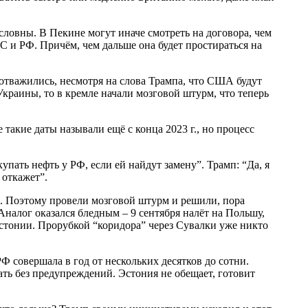
условны. В Пекине могут иначе смотреть на договора, чем
С и РФ. Причём, чем дальше она будет простираться на
е отважились, несмотря на слова Трампа, что США будут
краины, то в кремле начали мозговой штурм, что теперь
 такие даты называли ещё с конца 2023 г., но процесс
упать нефть у РФ, если ей найдут замену”. Трамп: “Да, я
 откажет”.
РФ. Поэтому провели мозговой штурм и решили, пора
налог оказался бледным – 9 сентября налёт на Польшу,
Эстонии. Прорубкой “коридора” через Сувалки уже никто
Ф совершала в год от нескольких десятков до сотни.
ь без предупреждений. Эстония не обещает, готовит