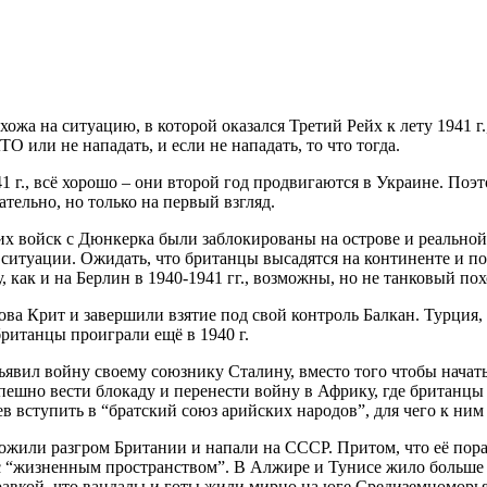
ожа на ситуацию, в которой оказался Третий Рейх к лету 1941 г
О или не нападать, и если не нападать, то что тогда.
1941 г., всё хорошо – они второй год продвигаются в Украине. 
чательно, но только на первый взгляд.
их войск с Дюнкерка были заблокированы на острове и реальной 
итуации. Ожидать, что британцы высадятся на континенте и пой
 как и на Берлин в 1940-1941 гг., возможны, но не танковый пох
рова Крит и завершили взятие под свой контроль Балкан. Турция
ританцы проиграли ещё в 1940 г.
объявил войну своему союзнику Сталину, вместо того чтобы нача
пешно вести блокаду и перенести войну в Африку, где британцы
 вступить в “братский союз арийских народов”, для чего к ним 1
ожили разгром Британии и напали на СССР. Притом, что её пора
 “жизненным пространством”. В Алжире и Тунисе жило больше 
авкой, что вандалы и готы жили мирно на юге Средиземноморья 