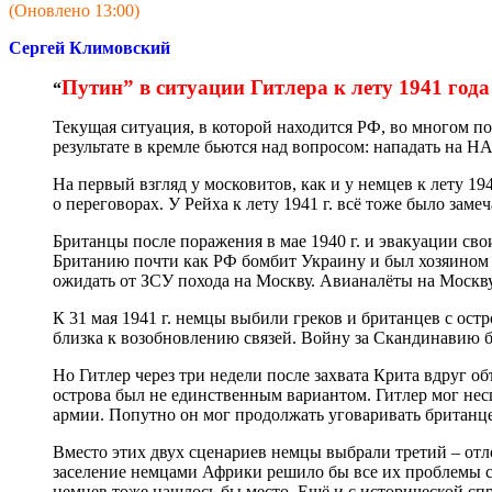
(Оновлено 13:00)
Сергей Климовский
Путин” в ситуации Гитлера к лету 1941 года
“
Текущая ситуация, в которой находится РФ, во многом пох
результате в кремле бьются над вопросом: нападать на НАТ
На первый взгляд у московитов, как и у немцев к лету 
о переговорах. У Рейха к лету 1941 г. всё тоже было заме
Британцы после поражения в мае 1940 г. и эвакуации сво
Британию почти как РФ бомбит Украину и был хозяином с
ожидать от ЗСУ похода на Москву. Авианалёты на Москву,
К 31 мая 1941 г. немцы выбили греков и британцев с ост
близка к возобновлению связей. Войну за Скандинавию б
Но Гитлер через три недели после захвата Крита вдруг 
острова был не единственным вариантом. Гитлер мог нес
армии. Попутно он мог продолжать уговаривать британцев
Вместо этих двух сценариев немцы выбрали третий – отл
заселение немцами Африки решило бы все их проблемы с
немцев тоже нашлось бы место. Ещё и с исторической спр