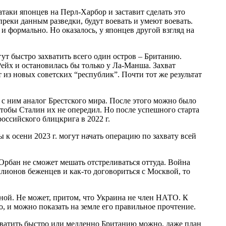
атаки японцев на Перл-Харбор и заставит сделать это
реки данным разведки, будут воевать и умеют воевать.
и формально. Но оказалось, у японцев другой взгляд на
огут быстро захватить всего один остров – Британию.
Рейх и остановилась бы только у Ла-Манша. Захват
 из новых советских “республик”. Почти тот же результат
ь с ним аналог Брестского мира. После этого можно было
чтобы Сталин их не опередил. Но после успешного старта
оссийского блицкрига в 2022 г.
 к осени 2023 г. могут начать операцию по захвату всей
Орбан не сможет мешать отстреливаться оттуда. Война
ллионов беженцев и как-то договориться с Москвой, то
ной. Не может, притом, что Украина не член НАТО. К
 и можно показать на земле его правильное прочтение.
захватить быстро или медленно Британию можно, даже план