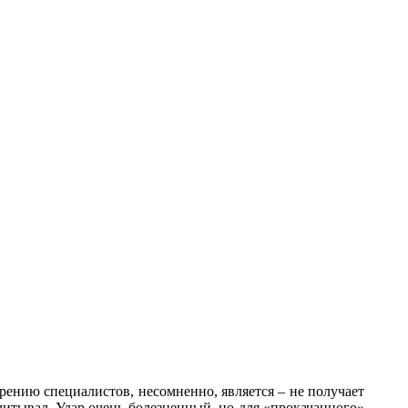
ерению специалистов, несомненно, является – не получает
читывал. Удар очень болезненный, но для «прокачанного»