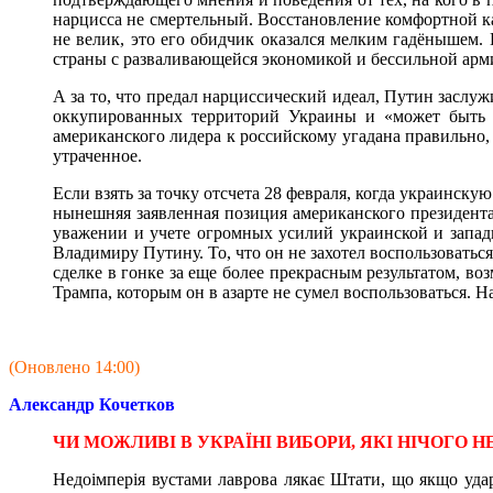
нарцисса не смертельный. Восстановление комфортной ка
не велик, это его обидчик оказался мелким гадёнышем. 
страны с разваливающейся экономикой и бессильной арми
А за то, что предал нарциссический идеал, Путин заслу
оккупированных территорий Украины и «может быть ч
американского лидера к российскому угадана правильно,
утраченное.
Если взять за точку отсчета 28 февраля, когда украинску
нынешняя заявленная позиция американского президента
уважении и учете огромных усилий украинской и запад
Владимиру Путину. То, что он не захотел воспользовать
сделке в гонке за еще более прекрасным результатом, в
Трампа, которым он в азарте не сумел воспользоваться. Н
(Оновлено 14:00)
Александр Кочетков
ЧИ МОЖЛИВІ В УКРАЇНІ ВИБОРИ, ЯКІ НІЧОГО Н
Недоімперія вустами лаврова лякає Штати, що якщо уда