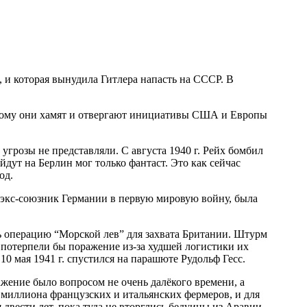
., и которая вынудила Гитлера напасть на СССР. В
Поэтому они хамят и отвергают инициативы США и Европы
угрозы не представляли. С августа 1940 г. Рейх бомбил
дут на Берлин мог только фантаст. Это как сейчас
од.
, экс-союзник Германии в первую мировую войну, была
ть операцию “Морской лев” для захвата Британии. Штурм
 потерпели бы поражение из-за худшей логистики их
0 мая 1941 г. спустился на парашюте Рудольф Гесс.
жение было вопросом не очень далёкого времени, а
миллиона французских и итальянских фермеров, и для
двести лет, пока туда не вторглись бедуины из Аравии.