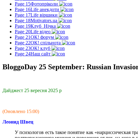
Page 15
Фотопріколи
Page 16
Life анекдоти
Page 17
Life віршики
Page 18
Motivators.ua
Page 19
Клуб_Нічка
Page 20
Life відео
Page 21
ОК! форум
Page 22
ОК! спільнота
Page 23
ОК! клуб
Page 24
Наш сайт
BloggoDay 25 September: Russian Invasio
Дайджест 25 вересня 2025 р
(Оновлено 15:00)
Леонид Швец
У психологов есть такое понятие как «нарциссическая тр
подтверждающего мнения и поведения от тех, на кого в 