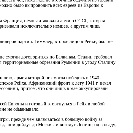
ожно было выпроводить всех евреев из Европы к
ла Франция, немцы атаковали армию СССР, которая
призывали исключительно немцев, а другим лишь
лидеров партии. Гиммлер, второе лицо в Рейхе, был не
 не смогли договориться по Балканам. Сталин требовал
ал территориальные обрезания Румынии в угоду Сталину
лию, армия которой не смогла победить в 1940 г.
спехов Рейха. Африканский фронт к лету 1941 г. начал
ссолини, притом, что они лишь в мае оккупировали
всей Европы и готовый вторгнуться в Рейх в любой
лине не обманывало.
игры, прежде чем ввязываться в большую войну за
гда они дойдут до Москвы и возьмут Ленинград в осаду,