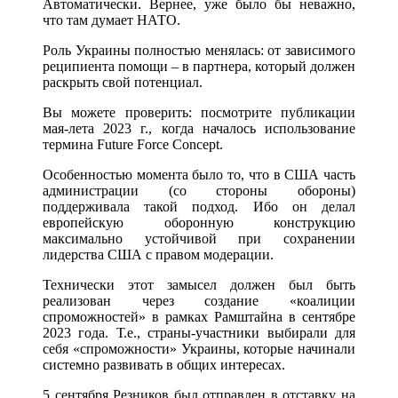
Автоматически. Вернее, уже было бы неважно,
что там думает НАТО.
Роль Украины полностью менялась: от зависимого
реципиента помощи – в партнера, который должен
раскрыть свой потенциал.
Вы можете проверить: посмотрите публикации
мая-лета 2023 г., когда началось использование
термина Future Force Concept.
Особенностью момента было то, что в США часть
администрации (со стороны обороны)
поддерживала такой подход. Ибо он делал
европейскую оборонную конструкцию
максимально устойчивой при сохранении
лидерства США с правом модерации.
Технически этот замысел должен был быть
реализован через создание «коалиции
спроможностей» в рамках Рамштайна в сентябре
2023 года. Т.е., страны-участники выбирали для
себя «спроможности» Украины, которые начинали
системно развивать в общих интересах.
5 сентября Резников был отправлен в отставку на