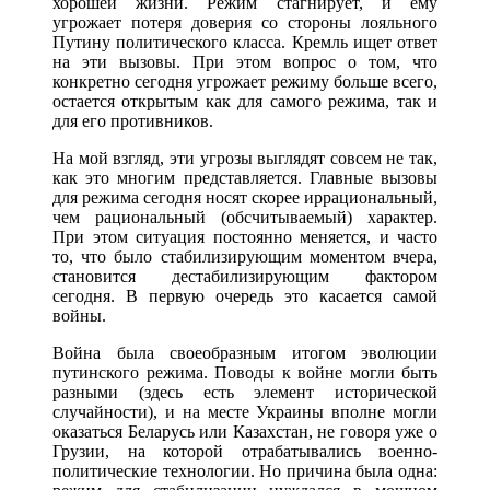
хорошей жизни. Режим стагнирует, и ему
угрожает потеря доверия со стороны лояльного
Путину политического класса. Кремль ищет ответ
на эти вызовы. При этом вопрос о том, что
конкретно сегодня угрожает режиму больше всего,
остается открытым как для самого режима, так и
для его противников.
На мой взгляд, эти угрозы выглядят совсем не так,
как это многим представляется. Главные вызовы
для режима сегодня носят скорее иррациональный,
чем рациональный (обсчитываемый) характер.
При этом ситуация постоянно меняется, и часто
то, что было стабилизирующим моментом вчера,
становится дестабилизирующим фактором
сегодня. В первую очередь это касается самой
войны.
Война была своеобразным итогом эволюции
путинского режима. Поводы к войне могли быть
разными (здесь есть элемент исторической
случайности), и на месте Украины вполне могли
оказаться Беларусь или Казахстан, не говоря уже о
Грузии, на которой отрабатывались военно-
политические технологии. Но причина была одна: