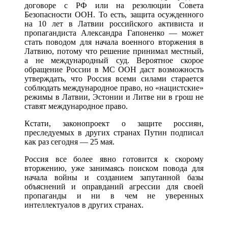
договоре с РФ или на резолюции Совета
Безопасности ООН. То есть, защита осужденного
на 10 лет в Латвии российского активиста и
пропагандиста Александра Гапоненко — может
стать поводом для начала военного вторжения в
Латвию, потому что решение принимал местный,
а не международный суд. Вероятное скорое
обращение России в МС ООН даст возможность
утверждать, что Россия всеми силами старается
соблюдать международное право, но «нацистские»
режимы в Латвии, Эстонии и Литве ни в грош не
ставят международное право.
Кстати, законопроект о защите россиян,
преследуемых в других странах Путин подписал
как раз сегодня — 25 мая.
Россия все более явно готовится к скорому
вторжению, уже занимаясь поиском повода для
начала войны и созданием запутанной базы
объяснений и оправданий агрессии для своей
пропаганды и ни в чем не уверенных
интеллектуалов в других странах.