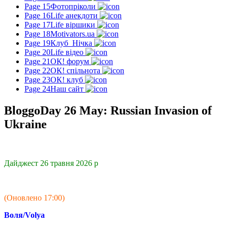
Page 15
Фотопріколи
Page 16
Life анекдоти
Page 17
Life віршики
Page 18
Motivators.ua
Page 19
Клуб_Нічка
Page 20
Life відео
Page 21
ОК! форум
Page 22
ОК! спільнота
Page 23
ОК! клуб
Page 24
Наш сайт
BloggoDay 26 May: Russian Invasion of
Ukraine
Дайджест 26 травня 2026 р
(Оновлено 17:00)
Воля/Volya