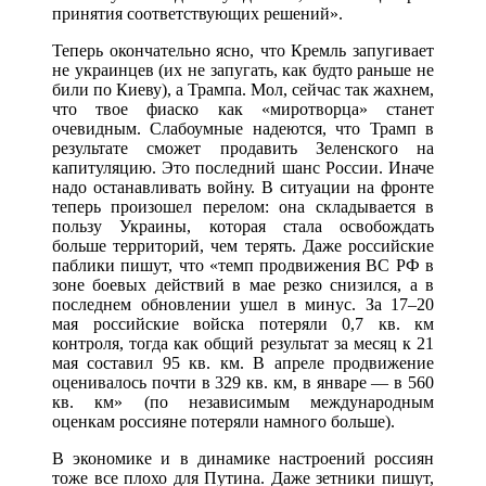
принятия соответствующих решений».
Теперь окончательно ясно, что Кремль запугивает
не украинцев (их не запугать, как будто раньше не
били по Киеву), а Трампа. Мол, сейчас так жахнем,
что твое фиаско как «миротворца» станет
очевидным. Слабоумные надеются, что Трамп в
результате сможет продавить Зеленского на
капитуляцию. Это последний шанс России. Иначе
надо останавливать войну. В ситуации на фронте
теперь произошел перелом: она складывается в
пользу Украины, которая стала освобождать
больше территорий, чем терять. Даже российские
паблики пишут, что «темп продвижения ВС РФ в
зоне боевых действий в мае резко снизился, а в
последнем обновлении ушел в минус. За 17–20
мая российские войска потеряли 0,7 кв. км
контроля, тогда как общий результат за месяц к 21
мая составил 95 кв. км. В апреле продвижение
оценивалось почти в 329 кв. км, в январе — в 560
кв. км» (по независимым международным
оценкам россияне потеряли намного больше).
В экономике и в динамике настроений россиян
тоже все плохо для Путина. Даже зетники пишут,