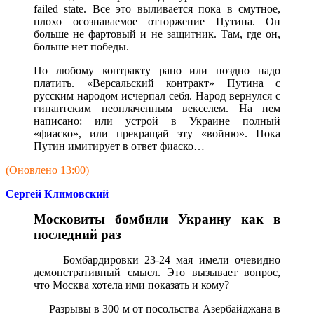
failed state. Все это выливается пока в смутное,
плохо осознаваемое отторжение Путина. Он
больше не фартовый и не защитник. Там, где он,
больше нет победы.
По любому контракту рано или поздно надо
платить. «Версальский контракт» Путина с
русским народом исчерпал себя. Народ вернулся с
гинантским неоплаченным векселем. На нем
написано: или устрой в Украине полный
«фиаско», или прекращай эту «войню». Пока
Путин имитирует в ответ фиаско…
(Оновлено 13:00)
Сергей Климовский
Московиты бомбили Украину как в
последний раз
Бомбардировки 23-24 мая имели очевидно
демонстративный смысл. Это вызывает вопрос,
что Москва хотела ими показать и кому?
Разрывы в 300 м от посольства Азербайджана в