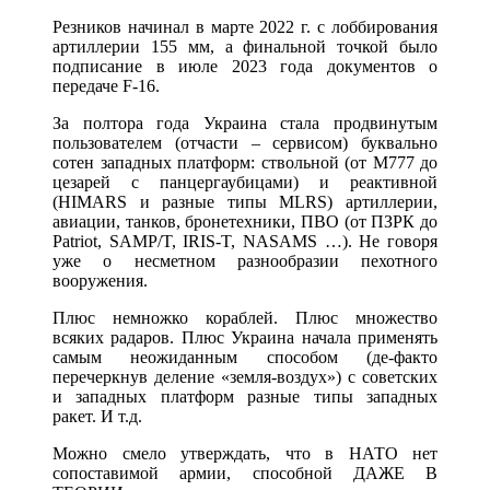
Резников начинал в марте 2022 г. с лоббирования
артиллерии 155 мм, а финальной точкой было
подписание в июле 2023 года документов о
передаче F-16.
За полтора года Украина стала продвинутым
пользователем (отчасти – сервисом) буквально
сотен западных платформ: ствольной (от М777 до
цезарей с панцергаубицами) и реактивной
(HIMARS и разные типы MLRS) артиллерии,
авиации, танков, бронетехники, ПВО (от ПЗРК до
Patriot, SAMP/T, IRIS-T, NASAMS …). Не говоря
уже о несметном разнообразии пехотного
вооружения.
Плюс немножко кораблей. Плюс множество
всяких радаров. Плюс Украина начала применять
самым неожиданным способом (де-факто
перечеркнув деление «земля-воздух») с советских
и западных платформ разные типы западных
ракет. И т.д.
Можно смело утверждать, что в НАТО нет
сопоставимой армии, способной ДАЖЕ В