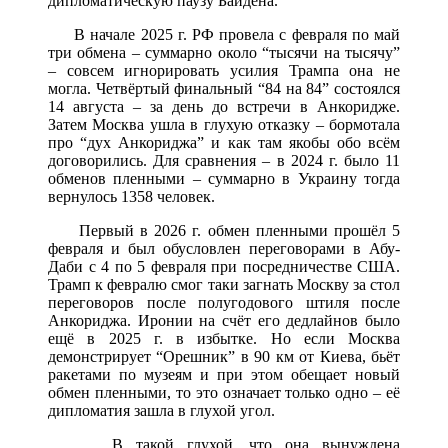
дипломатическую паузу Байдена.
В начале 2025 г. РФ провела с февраля по май
три обмена – суммарно около “тысячи на тысячу”
– совсем игнорировать усилия Трампа она не
могла. Четвёртый финальный “84 на 84” состоялся
14 августа – за день до встречи в Анкоридже.
Затем Москва ушла в глухую отказку – бормотала
про “дух Анкориджа” и как там якобы обо всём
договорились. Для сравнения – в 2024 г. было 11
обменов пленными – суммарно в Украину тогда
вернулось 1358 человек.
Первый в 2026 г. обмен пленными прошёл 5
февраля и был обусловлен переговорами в Абу-
Даби с 4 по 5 февраля при посредничестве США.
Трамп к февралю смог таки загнать Москву за стол
переговоров после полугодового штиля после
Анкориджа. Иронии на счёт его дедлайнов было
ещё в 2025 г. в избытке. Но если Москва
демонстрирует “Орешник” в 90 км от Киева, бьёт
ракетами по музеям и при этом обещает новый
обмен пленными, то это означает только одно – её
дипломатия зашла в глухой угол.
В такой глухой, что она вынуждена