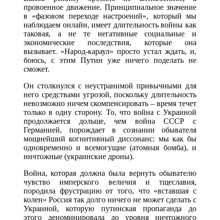
провоенное движение. Принципиальное значение
в «фазовом переходе настроений», который мы
наблюдаем онлайн, имеет длительность войны как
таковая, а не те негативные социальные и
экономические последствия, которые она
вызывает. «Народ-караул» просто устал ждать, и,
боюсь, с этим Путин уже ничего поделать не
сможет.
Он столкнулся с неустранимой привычными для
него средствами угрозой, поскольку длительность
невозможно ничем скомпенсировать – время течет
только в одну сторону. То, что война с Украиной
продолжается дольше, чем война СССР с
Германией, порождает в сознании обывателя
мощнейший когнитивный диссонанс: мы как бы
одновременно и всемогущие (атомная бомба), и
ничтожные (украинские дроны).
Война, которая должна была вернуть обывателю
чувство имперского величия и тщеславия,
породила фрустрацию от того, что «вставшая с
колен» Россия так долго ничего не может сделать с
Украиной, которую путинская пропаганда до
этого деноминировала до уровня ничтожного