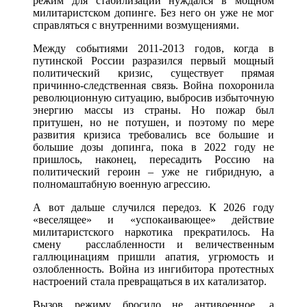
режим для стабилизации нуждался в мощном
милитаристском допинге. Без него он уже не мог
справляться с внутренними возмущениями.
Между событиями 2011-2013 годов, когда в
путинской России разразился первый мощный
политический кризис, существует прямая
причинно-следственная связь. Война похоронила
революционную ситуацию, выбросив избыточную
энергию массы из страны. Но пожар был
притушен, но не потушен, и поэтому по мере
развития кризиса требовались все большие и
большие дозы допинга, пока в 2022 году не
пришлось, наконец, пересадить Россию на
политический героин – уже не гибридную, а
полномаштабную военную агрессию.
А вот дальше случился передоз. К 2026 году
«веселящее» и «успокаивающее» действие
милитаристского наркотика прекратилось. На
смену расслабленности и величественным
галлюцинациям пришли апатия, угрюмость и
озлобленность. Война из ингибитора протестных
настроений стала превращаться в их катализатор.
Вызов режиму бросило не антивоенное, а