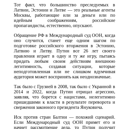
Тот факт, что большинство преследуемых в
Латвии, Эстонии и Литве — это реальные агенты
Москвы, работающие или за деньги или по
идейным соображениям, российские
пропагандисты, естественно, опускают.
Обращение РФ в Международный суд ООН, когда
оно случится, станет еще одним шагом по
подготовке российского вторжения в Эстонию,
Латвию и Литву. Путин все 26 лет своего
правления играет в одну и ту же игру, пытаясь
придать любым своим действиям внешнюю
легитимность, создавая ситуации, которые
неподготовленная или не слишком вдумчивая
аудитория может воспринять как неоднозначные.
Так было с Грузией в 2008, так было с Украиной в
2014 и 2022, когда Путин отрицал агрессию,
заявляя, что борется с нацистами, нелегитимно
пришедшими к власти в результате переворота и
свержения законного президента Януковича.
Иск против стран Балтии — похожий сценарий.
Если Международный суд ООН примет его и
начнет рассмотрение дела, то Путин получит