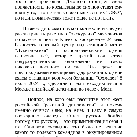
этого не произошло. Джонсон отрицает свою
причастность, но кремлёвцы до сих пор ставят ему
в вину то, что не только военная часть их “СВО”,
но и дипломатическая тоже пошла не по плану.
В таком дипломатической контексте и следует
рассматривать ракетную “экскурсию” московитов
по музеям в центре Киева в воскресенье 24 мая.
Разносить торговый центр над станцией метро
“Лукьяновская” и офисно-заводские здания
напротив неё, которые третий год стоят
полуразрушенными, однозначно не имело
никакого военного смысла. Это даже не
предпродажный ювелирный удар ракетой в здание
рядом с главным корпусом больницы “Охмадет” 8
июля 2024 г., сделанный ради находившейся в
Москве индийской делегации во главе с Моди.
Вопрос, на кого был рассчитан этот жест
российской “ракетной дипломатии” и почему
именно сейчас? Явно, на Киев и Баку в самую
последнюю очередь. Ответ, русские бомбят
потому, что русские, – это примитивизация себя и
их. Слишком очевидно, это было не решение
какого-то полевого командира в оккупированном