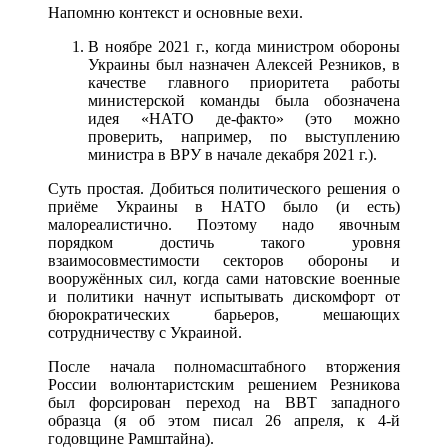
Напомню контекст и основные вехи.
В ноябре 2021 г., когда министром обороны
Украины был назначен Алексей Резников, в
качестве главного приоритета работы
министерской команды была обозначена
идея «НАТО де-факто» (это можно
проверить, например, по выступлению
министра в ВРУ в начале декабря 2021 г.).
Суть простая. Добиться политического решения о
приёме Украины в НАТО было (и есть)
малореалистично. Поэтому надо явочным
порядком достичь такого уровня
взаимосовместимости секторов обороны и
вооружённых сил, когда сами натовские военные
и политики начнут испытывать дискомфорт от
бюрократических барьеров, мешающих
сотрудничеству с Украиной.
После начала полномасштабного вторжения
России волюнтаристским решением Резникова
был форсирован переход на ВВТ западного
образца (я об этом писал 26 апреля, к 4-й
годовщине Рамштайна).