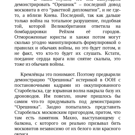
демонстрировать “Орешник” – последний довод
московита в его “ракетной дипломатии”, и не где-
то, а вблизи Киева. Последний, так как дальше
только война на тотальное разрушение, подобная
той, которой Великобритания ответила на
бомбардировки Рейхом её городов.
Отмороженные юристы и ханжи потом могут
сколько угодно манипулировать формулировкой о
правилах и обычаях войны, но это будет потом, и
не факт, что кто-то будет их слушать. Кстати,
поедание сердца врага или снятие скальпа, это
тоже из обычаев войны.
Кремлёвцы это понимают. Поэтому предварили
демонстрацию “Орешника” истерикой в ООН с
постановочными кадрами из оккупированного
Старобельска, где взрывная волна накрыла базу их
дроноводов. Им повезло, иначе пришлось бы
самим что-то придумывать под демонстрацию
“Орешника”. Заодно попытались представить
Старобельск московским пригородом, притом, что
там есть памятник Махно, выступающему с
балкона, с которого он реально призывал бить
московитов независимо от их белого или красного
окраса.