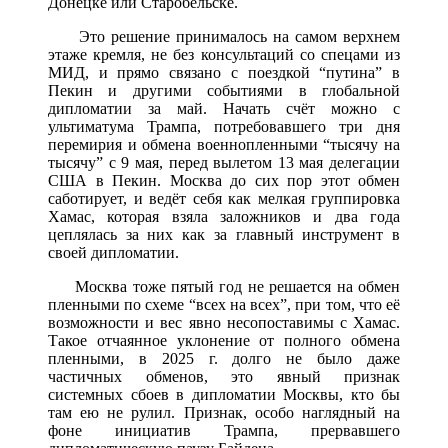
Донецке или Старобельске.
Это решение принималось на самом верхнем
этаже кремля, не без консультаций со спецами из
МИД, и прямо связано с поездкой “путина” в
Пекин и другими событиями в глобальной
дипломатии за май. Начать счёт можно с
ультиматума Трампа, потребовавшего три дня
перемирия и обмена военнопленными “тысячу на
тысячу” с 9 мая, перед вылетом 13 мая делегации
США в Пекин. Москва до сих пор этот обмен
саботирует, и ведёт себя как мелкая группировка
Хамас, которая взяла заложников и два года
цеплялась за них как за главный инструмент в
своей дипломатии.
Москва тоже пятый год не решается на обмен
пленными по схеме “всех на всех”, при том, что её
возможности и вес явно несопоставимы с Хамас.
Такое отчаянное уклонение от полного обмена
пленными, в 2025 г. долго не было даже
частичных обменов, это явный признак
системных сбоев в дипломатии Москвы, кто бы
там ею не рулил. Признак, особо наглядный на
фоне инициатив Трампа, прервавшего