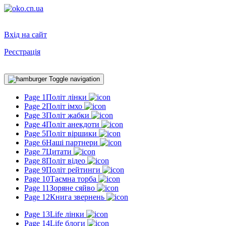
Вхід на сайт
Реєстрація
Toggle navigation
Page 1
Політ лінки
Page 2
Політ імхо
Page 3
Політ жабки
Page 4
Політ анекдоти
Page 5
Політ віршики
Page 6
Наші партнери
Page 7
Цитати
Page 8
Політ відео
Page 9
Політ рейтинги
Page 10
Таємна торба
Page 11
Зоряне сяйво
Page 12
Книга звернень
Page 13
Life лінки
Page 14
Life блоги