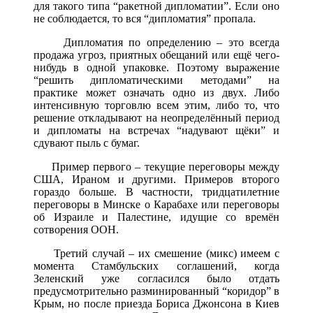
для такого типа “ракетной дипломатии”. Если оно
не соблюдается, то вся “дипломатия” пропала.
Дипломатия по определению – это всегда
продажа угроз, приятных обещаний или ещё чего-
нибудь в одной упаковке. Поэтому выражение
“решить дипломатическими методами” на
практике может означать одно из двух. Либо
интенсивную торговлю всем этим, либо то, что
решение откладывают на неопределённый период
и дипломаты на встречах “надувают щёки” и
сдувают пыль с бумаг.
Пример первого – текущие переговоры между
США, Ираном и другими. Примеров второго
гораздо больше. В частности, тридцатилетние
переговоры в Минске о Карабахе или переговоры
об Израиле и Палестине, идущие со времён
сотворения ООН.
Третий случай – их смешение (микс) имеем с
момента Стамбульских соглашений, когда
Зеленский уже согласился было отдать
предусмотрительно разминированный “коридор” в
Крым, но после приезда Бориса Джонсона в Киев