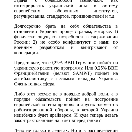
Задача с большооооой звёздочкой: как
интегрировать украинский опыт в систему
европейских оборонных институтов,
регулирования, стандартов, производителей и т.д.
Долгосрочно брать на себя обязательства в
отношении Украины проще странам, которые: 1)
физически ощущают потребность в сдерживании
России; 2) не особо конфликтуют с нами по
военным разработкам и выигрывают от
кооперации.
Представьте, что 0,25% ВВП Германии пойдёт на
украинскую ракетную программу. Или 0,25% ВВП
Франции/Италии (делают SAMP/T) пойдёт на
антибаллистику с весомым вкладом Украины.
Очень тонкая сфера.
Либо этот ресурс не в порядке доброй воли, а в
порядке обязательств пойдёт на построение
европейской «стены дронов» и других элементов
роботизированной обороны, в которой Украина
неизбежно будет драйвером. И куда теперь девать
законтрактованные на 5 лет вперёд танки?
Дело не только в деньгах. Но и в распределении