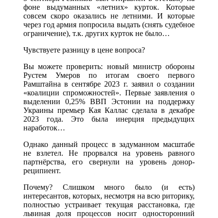
фоне выдуманных «летних» курток. Которые
совсем скоро оказались не летними. И которые
через год армия попросила выдать (снять судебное
ограничение), т.к. других курток не было…
Чувствуете разницу в цене вопроса?
Вы можете проверить: новый министр обороны
Рустем Умеров по итогам своего первого
Рамштайна в сентябре 2023 г. заявил о создании
«коалиции спроможностей». Первые заявления о
выделении 0,25% ВВП Эстонии на поддержку
Украины премьер Кая Каллас сделала в декабре
2023 года. Это была инерция предыдущих
наработок…
Однако данный процесс в задуманном масштабе
не взлетел. Не прорвался на уровень равного
партнёрства, его свернули на уровень донор-
реципиент.
Почему? Слишком много было (и есть)
интересантов, которых, несмотря на всю риторику,
полностью устраивает текущая расстановка, где
львиная доля процессов носит односторонний