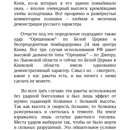
Киев, из-за которых в его здании повыбивало
окна, – вполне очевидный выплеск кремлёвцами
злобы исподтишка. Всё прозрачно и развёрнутые
комментарии излишни – злобная и мелочная
демонстрация русского характера.
Отчасти под это определение подпадают также
удар “Орешником” по Белой Церкви и
беспрецедентная бомбардировка 24 мая центра
Киева. Все три случая использования РФ ракет
высокой дальности типа “Орешник” – по Днепру,
во Львовской области и сейчас по Белой Церкви в
Киевской области имели однозначно
демонстративный характер. Смысл их – смотрите,
какие у нас ракеты есть, и вы ничего с ними
сделать не можете.
Во всех трёх случаях эти ракеты использовали
без ударной боеголовки и был лишь эффект от
шумно падающей болванки с большой высоты.
Так как высота и скорость большие, то болванка
разогревалась и светилась в темноте. На земле
взрывались лишь остатки ракетного топлива.
Места ударов выбирали так, чтобы не было жертв
и сильных разрушений. Это обязательное условие