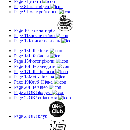
Page 7
Цитати
Page 8
Політ відео
Page 9
Політ рейтинги
Page 10
Таємна торба
Page 11
Зоряне сяйво
Page 12
Книга звернень
Page 13
Life лінки
Page 14
Life блоги
Page 15
Фотопріколи
Page 16
Life анекдоти
Page 17
Life віршики
Page 18
Motivators.ua
Page 19
Клуб_Нічка
Page 20
Life відео
Page 21
ОК! форум
Page 22
ОК! спільнота
Page 23
ОК! клуб