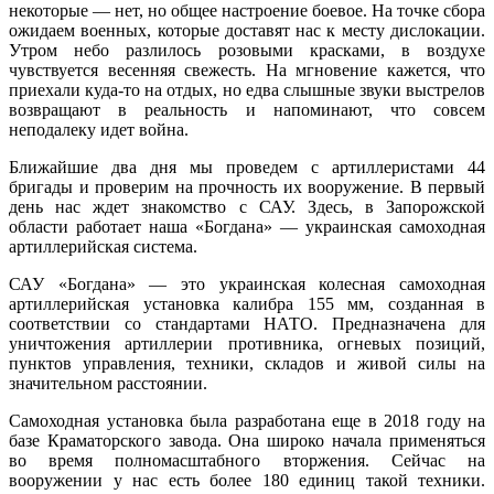
некоторые — нет, но общее настроение боевое. На точке сбора
ожидаем военных, которые доставят нас к месту дислокации.
Утром небо разлилось розовыми красками, в воздухе
чувствуется весенняя свежесть. На мгновение кажется, что
приехали куда-то на отдых, но едва слышные звуки выстрелов
возвращают в реальность и напоминают, что совсем
неподалеку идет война.
Ближайшие два дня мы проведем с артиллеристами 44
бригады и проверим на прочность их вооружение. В первый
день нас ждет знакомство с САУ. Здесь, в Запорожской
области работает наша «Богдана» — украинская самоходная
артиллерийская система.
САУ «Богдана» — это украинская колесная самоходная
артиллерийская установка калибра 155 мм, созданная в
соответствии со стандартами НАТО. Предназначена для
уничтожения артиллерии противника, огневых позиций,
пунктов управления, техники, складов и живой силы на
значительном расстоянии.
Самоходная установка была разработана еще в 2018 году на
базе Краматорского завода. Она широко начала применяться
во время полномасштабного вторжения. Сейчас на
вооружении у нас есть более 180 единиц такой техники.