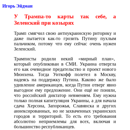
Игорь Эйдман
У Трампа-то карты так себе, а
Зеленский при козырях
Трамп смягчил свою антиукраинскую риторику и
даже пытается как-то грозить Путину пухлым
пальчиком, потому что ему сейчас очень нужен
Зеленский.
Трамписты родили некий «мирный план»,
который опубликован в СМИ. Украина отвергла
его как очевидное предательство и проект нового
Мюнхена. Тогда Уиткофф полетел в Москву,
надеясь на поддержку Путина. Каково же было
удивление американцев, когда Путин отверг явно
выгодное ему предложение. Они ещё не поняли,
что российский диктатор невменяем. Ему нужна
только полная капитуляция Украины, а для начала
сдача Херсона, Запорожья, Славянска и других
аннексированных, но не захваченных украинских
городов и территорий. То есть его требования
абсолютно неприемлемы для всех, включая и
большинство республиканцев.