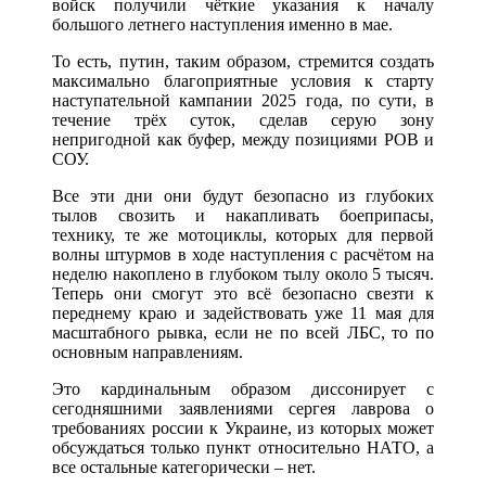
войск получили чёткие указания к началу
большого летнего наступления именно в мае.
То есть, путин, таким образом, стремится создать
максимально благоприятные условия к старту
наступательной кампании 2025 года, по сути, в
течение трёх суток, сделав серую зону
непригодной как буфер, между позициями РОВ и
СОУ.
Все эти дни они будут безопасно из глубоких
тылов свозить и накапливать боеприпасы,
технику, те же мотоциклы, которых для первой
волны штурмов в ходе наступления с расчётом на
неделю накоплено в глубоком тылу около 5 тысяч.
Теперь они смогут это всё безопасно свезти к
переднему краю и задействовать уже 11 мая для
масштабного рывка, если не по всей ЛБС, то по
основным направлениям.
Это кардинальным образом диссонирует с
сегодняшними заявлениями сергея лаврова о
требованиях россии к Украине, из которых может
обсуждаться только пункт относительно НАТО, а
все остальные категорически – нет.