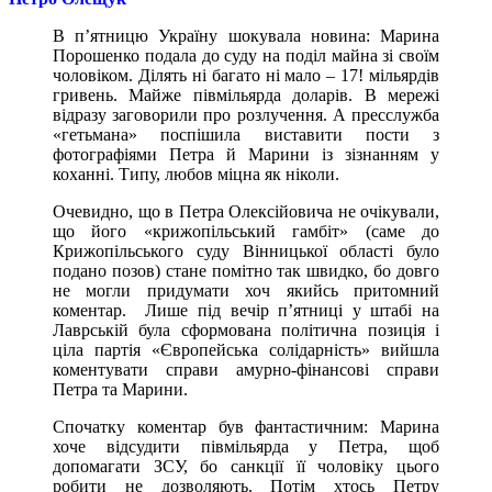
В п’ятницю Україну шокувала новина: Марина
Порошенко подала до суду на поділ майна зі своїм
чоловіком. Ділять ні багато ні мало – 17! мільярдів
гривень. Майже півмільярда доларів. В мережі
відразу заговорили про розлучення. А пресслужба
«гетьмана» поспішила виставити пости з
фотографіями Петра й Марини із зізнанням у
коханні. Типу, любов міцна як ніколи.
Очевидно, що в Петра Олексійовича не очікували,
що його «крижопільський гамбіт» (саме до
Крижопільського суду Вінницької області було
подано позов) стане помітно так швидко, бо довго
не могли придумати хоч якийсь притомний
коментар. Лише під вечір п’ятниці у штабі на
Лаврській була сформована політична позиція і
ціла партія «Європейська солідарність» вийшла
коментувати справи амурно-фінансові справи
Петра та Марини.
Спочатку коментар був фантастичним: Марина
хоче відсудити півмільярда у Петра, щоб
допомагати ЗСУ, бо санкції її чоловіку цього
робити не дозволяють. Потім хтось Петру