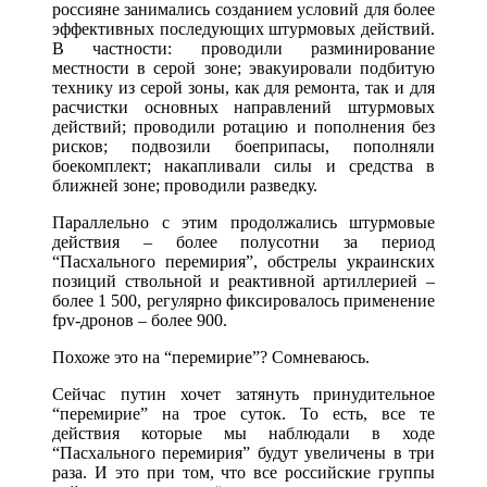
россияне занимались созданием условий для более
эффективных последующих штурмовых действий.
В частности: проводили разминирование
местности в серой зоне; эвакуировали подбитую
технику из серой зоны, как для ремонта, так и для
расчистки основных направлений штурмовых
действий; проводили ротацию и пополнения без
рисков; подвозили боеприпасы, пополняли
боекомплект; накапливали силы и средства в
ближней зоне; проводили разведку.
Параллельно с этим продолжались штурмовые
действия – более полусотни за период
“Пасхального перемирия”, обстрелы украинских
позиций ствольной и реактивной артиллерией –
более 1 500, регулярно фиксировалось применение
fpv-дронов – более 900.
Похоже это на “перемирие”? Сомневаюсь.
Сейчас путин хочет затянуть принудительное
“перемирие” на трое суток. То есть, все те
действия которые мы наблюдали в ходе
“Пасхального перемирия” будут увеличены в три
раза. И это при том, что все российские группы