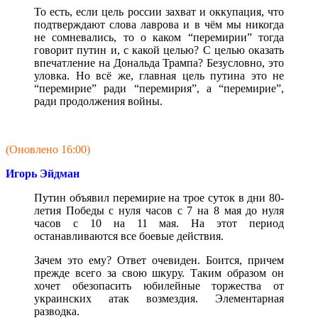
То есть, если цель россии захват и оккупация, что
подтверждают слова лаврова и в чём мы никогда
не сомневались, то о каком “перемирии” тогда
говорит путин и, с какой целью? С целью оказать
впечатление на Дональда Трампа? Безусловно, это
уловка. Но всё же, главная цель путина это не
“перемирие” ради “перемирия”, а “перемирие”,
ради продолжения войны.
(Оновлено 16:00)
Игорь Эйдман
Путин объявил перемирие на трое суток в дни 80-
летия Победы с нуля часов с 7 на 8 мая до нуля
часов с 10 на 11 мая. На этот период
останавливаются все боевые действия.
Зачем это ему? Ответ очевиден. Боится, причем
прежде всего за свою шкуру. Таким образом он
хочет обезопасить юбилейные торжества от
украинских атак возмездия. Элементарная
разводка.