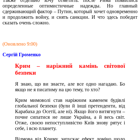
Также отдельно хочу отметить: после Рима появились
определенные оптимистичные надежды. Но главный
сдерживающий фактор – Путин, который хочет одновременно
и продолжить войну, и снять санкции. И что здесь победит
сказать очень сложно.
(Оновлено 9:00)
Сергій Громенко
Крим – наріжний камінь світової
безпеки
Я знаю, що ви знаєте, але все одно нагадаю. Бо
якщо не я писатиму на цю тему, то хто?
Крим мимоволі став наріжним каменем будівлі
глобальної безпеки (були й інші претенденти, від
Карабаха до Осетії, але ні). Якщо його витягнути –
почне сипатися не лише Україна, а й весь світ.
Отже, своєю непоступливістю Київ знову рятує і
себе, і всю планету.
Відмова від Криму запускає ефект доміно щодо