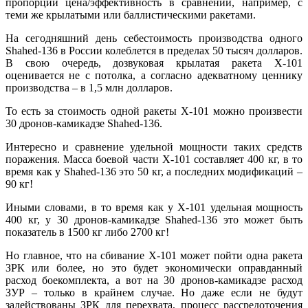
пропорции цена/эффективность в сравнении, например, с
теми же крылатыми или баллистическими ракетами.
На сегодняшний день себестоимость производства одного
Shahed-136 в России колеблется в пределах 50 тысяч долларов.
В свою очередь, дозвуковая крылатая ракета Х-101
оценивается не с потолка, а согласно адекватному ценнику
производства – в 1,5 млн долларов.
То есть за стоимость одной ракеты Х-101 можно произвести
30 дронов-камикадзе Shahed-136.
Интересно и сравнение удельной мощности таких средств
поражения. Масса боевой части Х-101 составляет 400 кг, в то
время как у Shahed-136 это 50 кг, а последних модификаций –
90 кг!
Иными словами, в то время как у Х-101 удельная мощность
400 кг, у 30 дронов-камикадзе Shahed-136 это может быть
показатель в 1500 кг либо 2700 кг!
Но главное, что на сбивание Х-101 может пойти одна ракета
ЗРК или более, но это будет экономически оправданный
расход боекомплекта, а вот на 30 дронов-камикадзе расход
ЗУР – только в крайнем случае. Но даже если не будут
задействованы ЗРК для перехвата, процесс рассредоточения