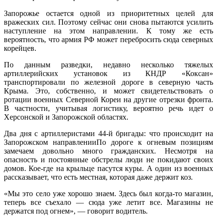
Запорожье остается одной из приоритетных целей для
вражеских сил. Поэтому сейчас они снова пытаются усилить
наступление на этом направлении. К тому же есть
вероятность, что армия РФ может перебросить сюда северных
корейцев.
По данным разведки, недавно несколько тяжелых
артиллерийских установок из КНДР «Коксан»
транспортировали по железной дороге в северную часть
Крыма. Это, собственно, и может свидетельствовать о
ротации военных Северной Кореи на другие отрезки фронта.
В частности, учитывая логистику, вероятно речь идет о
Херсонской и Запорожской областях.
Два дня с артиллеристами 44-й бригады: что происходит на
Запорожском направленииПо дороге к огневым позициям
замечаем довольно много гражданских. Несмотря на
опасность и постоянные обстрелы люди не покидают своих
домов. Кое-где на крыльце пасутся куры. А один из военных
рассказывает, что есть местная, которая даже держит коз.
«Мы это село уже хорошо знаем. Здесь был когда-то магазин,
теперь все съехало — сюда уже летит все. Магазины не
держатся под огнем», — говорит водитель.