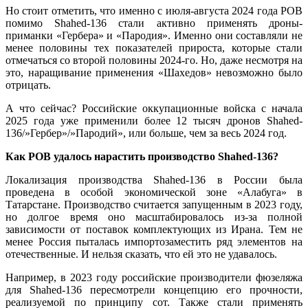
Но стоит отметить, что именно с июля-августа 2024 года РОВ
помимо Shahed-136 стали активно применять дроны-
приманки «Гербера» и «Пародия». Именно они составляли не
менее половины тех показателей прироста, которые стали
отмечаться со второй половины 2024-го. Но, даже несмотря на
это, наращивание применения «Шахедов» невозможно было
отрицать.
А что сейчас? Российские оккупационные войска с начала
2025 года уже применили более 12 тысяч дронов Shahed-
136/»Гербер»/»Пародий», или больше, чем за весь 2024 год.
Как РОВ удалось нарастить производство Shahed-136?
Локализация производства Shahed-136 в России была
проведена в особой экономической зоне «Алабуга» в
Татарстане. Производство считается запущенным в 2023 году,
но долгое время оно масштабировалось из-за полной
зависимости от поставок комплектующих из Ирана. Тем не
менее Россия пыталась импортозаместить ряд элементов на
отечественные. И нельзя сказать, что ей это не удавалось.
Например, в 2023 году российские производители фюзеляжа
для Shahed-136 пересмотрели концепцию его прочности,
реализуемой по принципу сот. Также стали применять