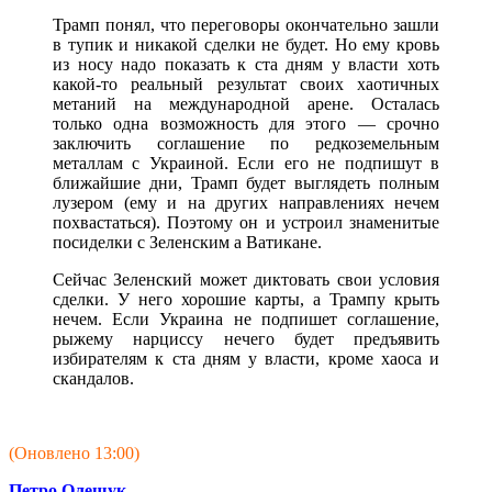
Трамп понял, что переговоры окончательно зашли
в тупик и никакой сделки не будет. Но ему кровь
из носу надо показать к ста дням у власти хоть
какой-то реальный результат своих хаотичных
метаний на международной арене. Осталась
только одна возможность для этого — срочно
заключить соглашение по редкоземельным
металлам с Украиной. Если его не подпишут в
ближайшие дни, Трамп будет выглядеть полным
лузером (ему и на других направлениях нечем
похвастаться). Поэтому он и устроил знаменитые
посиделки с Зеленским а Ватикане.
Сейчас Зеленский может диктовать свои условия
сделки. У него хорошие карты, а Трампу крыть
нечем. Если Украина не подпишет соглашение,
рыжему нарциссу нечего будет предъявить
избирателям к ста дням у власти, кроме хаоса и
скандалов.
(Оновлено 13:00)
Петро Олещук