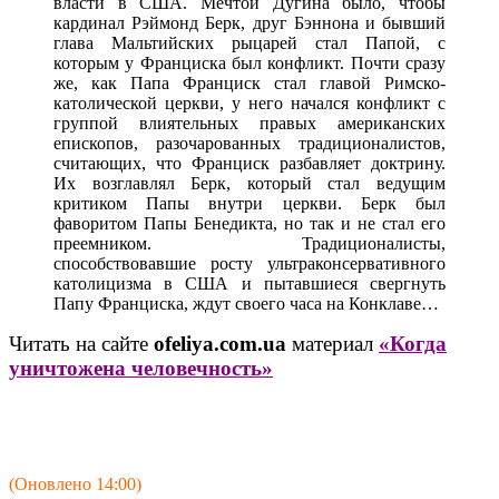
власти в США. Мечтой Дугина было, чтобы
кардинал Рэймонд Берк, друг Бэннона и бывший
глава Мальтийских рыцарей стал Папой, с
которым у Франциска был конфликт. Почти сразу
же, как Папа Франциск стал главой Римско-
католической церкви, у него начался конфликт с
группой влиятельных правых американских
епископов, разочарованных традиционалистов,
считающих, что Франциск разбавляет доктрину.
Их возглавлял Берк, который стал ведущим
критиком Папы внутри церкви. Берк был
фаворитом Папы Бенедикта, но так и не стал его
преемником. Традиционалисты,
способствовавшие росту ультраконсервативного
католицизма в США и пытавшиеся свергнуть
Папу Франциска, ждут своего часа на Конклаве…
Читать на сайте
ofeliya.com.ua
материал
«Когда
уничтожена человечность»
(Оновлено 14:00)