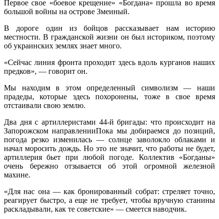
Первое свое «боевое крещение» «Богдана» прошла во время
большой войны на острове Змеиный.
В дороге один из бойцов рассказывает нам историю
местности. В гражданской жизни он был историком, поэтому
об украинских землях знает много.
«Сейчас линия фронта проходит здесь вдоль курганов наших
предков», — говорит он.
Мы находим в этом определенный символизм — наши
прадеды, которые здесь похоронены, тоже в свое время
отстаивали свою землю.
Два дня с артиллеристами 44-й бригады: что происходит на
Запорожском направленииПока мы добираемся до позиций,
погода резко изменилась — солнце заволокло облаками и
начал моросить дождь. Но это не значит, что работы не будет,
артиллерия бьет при любой погоде. Коллектив «Богданы»
очень бережно отзывается об этой огромной железной
махине.
«Для нас она — как бронированный собрат: стреляет точно,
реагирует быстро, а еще не требует, чтобы вручную станины
раскладывали, как те советские» — смеется наводчик.