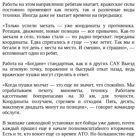
Работы на этом направлении ребятам хватает, вражеские силы
постоянно применяют как пехоту, так и различные виды
техники. Иногда даже не хватает времени на передышку.
«Только успели заехать — уже координаты у противника.
Ротация, движение, новые позиции — все привычно. Как-то
заехали в село, только стали — по радио перехват: переданы
координаты. Едва спрятались в гуще — уже летит. Так мы и
бегали в тот день с места на место. И смешно, и страшно», —
вспоминает один из ребят.
Работа на «Богдане» стандартная, как и в других САУ. Выезд
на огневую точку, поражение и быстрый откат назад, ведь
вражеские пушки могут стрелять в ответ.
«Когда пушки молчат — это еще не значит, что спокойно. Мы
отрабатываем пехоту, минометы, технику. Работаем
кассетными боеприпасами на 30 км, для точности.
Координаты получаем, стреляем и отходим. Пять, десять,
максимум двадцать минут на позиции», — говорит командир
обслуги.
В экипаже самоходной установки все бойцы уже давно, почти
каждый пришел еще в начале полномасштабного вторжения.
Есть и те, кто воюет еще со времен АТО. Но большинство еще