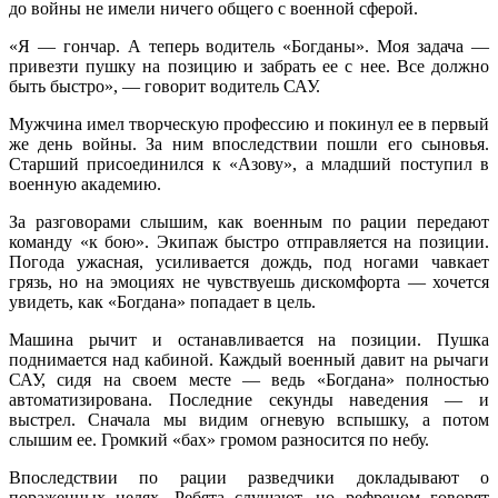
до войны не имели ничего общего с военной сферой.
«Я — гончар. А теперь водитель «Богданы». Моя задача —
привезти пушку на позицию и забрать ее с нее. Все должно
быть быстро», — говорит водитель САУ.
Мужчина имел творческую профессию и покинул ее в первый
же день войны. За ним впоследствии пошли его сыновья.
Старший присоединился к «Азову», а младший поступил в
военную академию.
За разговорами слышим, как военным по рации передают
команду «к бою». Экипаж быстро отправляется на позиции.
Погода ужасная, усиливается дождь, под ногами чавкает
грязь, но на эмоциях не чувствуешь дискомфорта — хочется
увидеть, как «Богдана» попадает в цель.
Машина рычит и останавливается на позиции. Пушка
поднимается над кабиной. Каждый военный давит на рычаги
САУ, сидя на своем месте — ведь «Богдана» полностью
автоматизирована. Последние секунды наведения — и
выстрел. Сначала мы видим огневую вспышку, а потом
слышим ее. Громкий «бах» громом разносится по небу.
Впоследствии по рации разведчики докладывают о
пораженных целях. Ребята слушают, но рефреном говорят