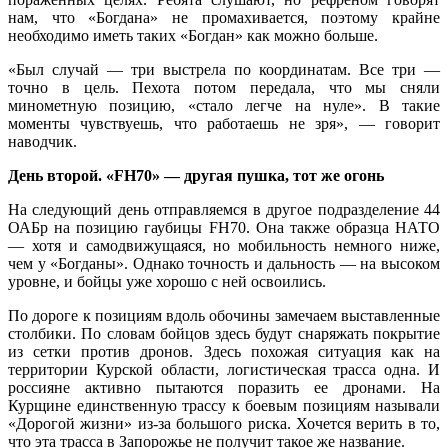
нам, что «Богдана» не промахивается, поэтому крайне
необходимо иметь таких «Богдан» как можно больше.
«Был случай — три выстрела по координатам. Все три —
точно в цель. Пехота потом передала, что мы сняли
минометную позицию, «стало легче на нуле». В такие
моменты чувствуешь, что работаешь не зря», — говорит
наводчик.
День второй. «FH70» — другая пушка, тот же огонь
На следующий день отправляемся в другое подразделение 44
ОАБр на позицию гаубицы FH70. Она также образца НАТО
— хотя и самодвижущаяся, но мобильность немного ниже,
чем у «Богданы». Однако точность и дальность — на высоком
уровне, и бойцы уже хорошо с ней освоились.
По дороге к позициям вдоль обочины замечаем выставленные
столбики. По словам бойцов здесь будут снаряжать покрытие
из сетки против дронов. Здесь похожая ситуация как на
территории Курской области, логистическая трасса одна. И
россияне активно пытаются поразить ее дронами. На
Курщине единственную трассу к боевым позициям называли
«Дорогой жизни» из-за большого риска. Хочется верить в то,
что эта трасса в Запорожье не получит такое же название.