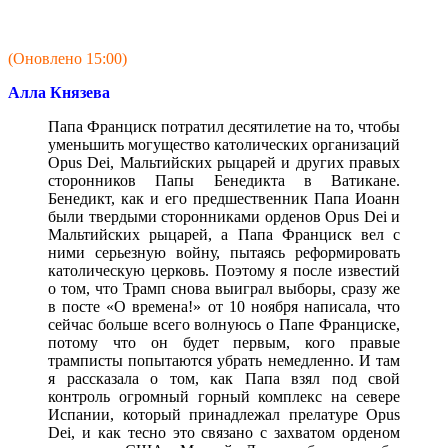
(Оновлено 15:00)
Алла Князева
Папа Франциск потратил десятилетие на то, чтобы
уменьшить могущество католических организаций
Opus Dei, Мальтийских рыцарей и других правых
сторонников Папы Бенедикта в Ватикане.
Бенедикт, как и его предшественник Папа Иоанн
были твердыми сторонниками орденов Opus Dei и
Мальтийских рыцарей, а Папа Франциск вел с
ними серьезную войну, пытаясь реформировать
католическую церковь. Поэтому я после известий
о том, что Трамп снова выиграл выборы, сразу же
в посте «О времена!» от 10 ноября написала, что
сейчас больше всего волнуюсь о Папе Франциске,
потому что он будет первым, кого правые
трамписты попытаются убрать немедленно. И там
я рассказала о том, как Папа взял под свой
контроль огромный горный комплекс на севере
Испании, который принадлежал прелатуре Opus
Dei, и как тесно это связано с захватом орденом