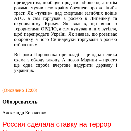
президентом, пообіцяв продати «Рошен», а потім
роками мучив всю країну брехнею про «сліпий»
траст. Як «тужив» над смертями загиблих воїнів
АТО, а сам торгував з росією в Липецьку та
окупованому Криму. Як вдавав, що воює з
терористами ОРДЛО, а сам купував в них вугілля,
щоб перепродати Україні. Як вдавав, що розвиває
оборонку, а його Свинарчуки торгували з росією
озброєнням.
Всі роки Порошенка при владі – це одна велика
схема з обходу закону. А позов Марини – просто
ще одна спроба вчергове надурити державу і
українців.
(Оновлено 12:00)
Обозреватель
Александр Коваленко
Россия сделала ставку на террор