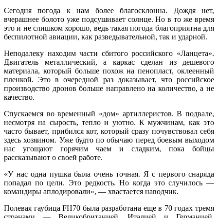
Сегодня погода к нам более благосклонна. Дождя нет,
вчерашнее болото уже подсушивает солнце. Но в то же время
это и не слишком хорошо, ведь такая погода благоприятна для
беспилотной авиации, как разведывательной, так и ударной.
Неподалеку находим части сбитого российского «Ланцета».
Двигатель металлический, а каркас сделан из дешевого
материала, который больше похож на пенопласт, оклеенный
пленкой. Это в очередной раз доказывает, что российское
производство дронов больше направлено на количество, а не
качество.
Спускаемся во временный «дом» артиллеристов. В подвале,
несмотря на сырость, тепло и уютно. К мужчинам, как это
часто бывает, прибился кот, который сразу почувствовал себя
здесь хозяином. Уже будто по обычаю перед боевым выходом
нас угощают горячим чаем и сладким, пока бойцы
рассказывают о своей работе.
«У нас одна пушка была очень точная. Я с первого снаряда
попадал по цели. Это редкость. Но когда это случилось —
командиры аплодировали», — хвастается наводчик.
Полевая гаубица FH70 была разработана еще в 70 годах тремя
странами — Великобританией, Италией и Германией.