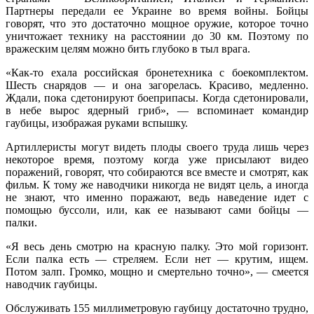
Партнеры передали ее Украине во время войны. Бойцы
говорят, что это достаточно мощное оружие, которое точно
уничтожает технику на расстоянии до 30 км. Поэтому по
вражеским целям можно бить глубоко в тыл врага.
«Как-то ехала российская бронетехника с боекомплектом.
Шесть снарядов — и она загорелась. Красиво, медленно.
Ждали, пока сдетонируют боеприпасы. Когда сдетонировали,
в небе вырос ядерный гриб», — вспоминает командир
гаубицы, изображая руками вспышку.
Артиллеристы могут видеть плоды своего труда лишь через
некоторое время, поэтому когда уже присылают видео
поражений, говорят, что собираются все вместе и смотрят, как
фильм. К тому же наводчики никогда не видят цель, а иногда
не знают, что именно поражают, ведь наведение идет с
помощью буссоли, или, как ее называют сами бойцы —
палки.
«Я весь день смотрю на красную палку. Это мой горизонт.
Если палка есть — стреляем. Если нет — крутим, ищем.
Потом залп. Громко, мощно и смертельно точно», — смеется
наводчик гаубицы.
Обслуживать 155 миллиметровую гаубицу достаточно трудно,