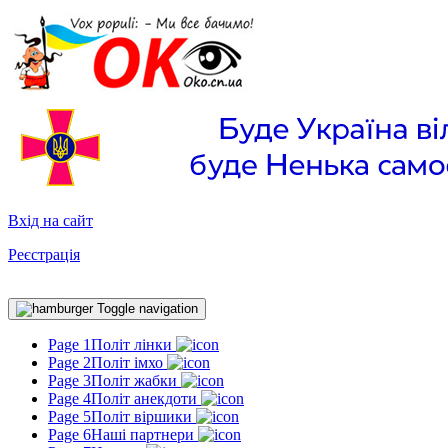
Вхід на сайт
Реєстрація
Toggle navigation
Page 1
Політ лінки
Page 2
Політ імхо
Page 3
Політ жабки
Page 4
Політ анекдоти
Page 5
Політ віршики
Page 6
Наші партнери