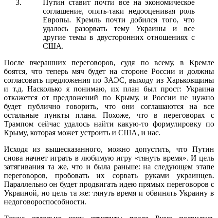
Путин ставит почти все на экономическое
соглашение, опять-таки недооценивая роль
Европы. Кремль почти добился того, что
удалось разорвать тему Украины и все
другие темы в двусторонних отношениях с
США.
После вчерашних переговоров, судя по всему, в Кремле
боятся, что теперь мяч будет на стороне России и должны
согласовать предложения по ЗАЭС, выходу из Харьковщины
и т.д. Насколько я понимаю, их план был прост: Украина
откажется от предложений по Крыму, и России не нужно
будет публично говорить, что они соглашаются на все
остальные пункты плана. Похоже, что в переговорах с
Трампом сейчас удалось найти какую-то формулировку по
Крыму, которая может устроить и США, и нас.
Исходя из вышесказанного, можно допустить, что Путин
снова начнет играть в любимую игру «тянуть время». И цель
затягивания та же, что и была раньше: на следующем этапе
переговоров, пробовать их сорвать руками украинцев.
Параллельно он будет продвигать идею прямых переговоров с
Украиной, но цель та же: тянуть время и обвинять Украину в
недоговороспособности.