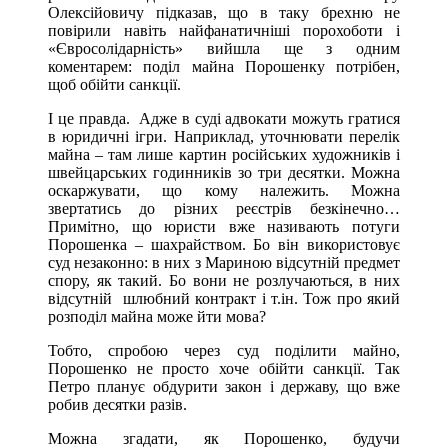
Олексійовичу підказав, що в таку брехню не
повірили навіть найфанатичніші порохоботи і
«Євросолідарність» вийшла ще з одним
коментарем: поділ майна Порошенку потрібен,
щоб обійти санкції.
І це правда. Адже в суді адвокати можуть гратися
в юридичні ігри. Наприклад, уточнювати перелік
майна – там лише картин російських художників і
швейцарських годинників зо три десятки. Можна
оскаржувати, що кому належить. Можна
звертатись до різних реєстрів безкінечно…
Примітно, що юристи вже називають потуги
Порошенка – шахрайством. Бо він використовує
суд незаконно: в них з Мариною відсутній предмет
спору, як такий. Бо вони не розлучаються, в них
відсутній шлюбний контракт і т.ін. Тож про який
розподіл майна може йти мова?
Тобто, спробою через суд поділити майно,
Порошенко не просто хоче обійти санкції. Так
Петро планує обдурити закон і державу, що вже
робив десятки разів.
Можна згадати, як Порошенко, будучи