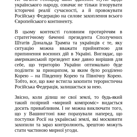
українського народу, означає не тільки ігнорувати
історичні реалії сучасності, а й провокувати
Російську Федерацію на силове захоплення всього
Європейського континенту.
В цьому контексті головним протиріччям в
стратегічному баченні президента Сполучених
Штатів Дональда Трампа та українців є те, яку
ситуацію можна вважати прийнятною для
припинення воєнних дій в Україні. Виглядає, що
американський президент вже давно вирішив для
себе, що територію України оптимально буде
поділити за принципом, за яким було розділено
Корею – на Південну Корею та Північну Корею.
Тобто, все, що вже встигла захопити терористична
Російська Федерація, залишається за нею.
Звісно, коли ділиш не свої землі, то будь-який
такий позірний «мирний компроміс» видається
досить привабливим. І не можна виключати того,
що у Вашингтоні вже порахували наперед, що
поступки Росії на українські землі, які московити
захопили та зараз контролюють, зрештою можуть
стати частиною мирної угоди.