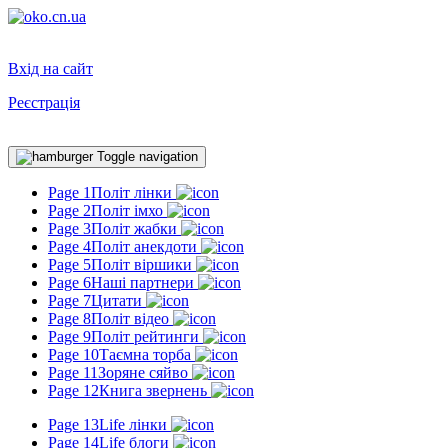
Вхід на сайт
Реєстрація
Toggle navigation
Page 1
Політ лінки
Page 2
Політ імхо
Page 3
Політ жабки
Page 4
Політ анекдоти
Page 5
Політ віршики
Page 6
Наші партнери
Page 7
Цитати
Page 8
Політ відео
Page 9
Політ рейтинги
Page 10
Таємна торба
Page 11
Зоряне сяйво
Page 12
Книга звернень
Page 13
Life лінки
Page 14
Life блоги