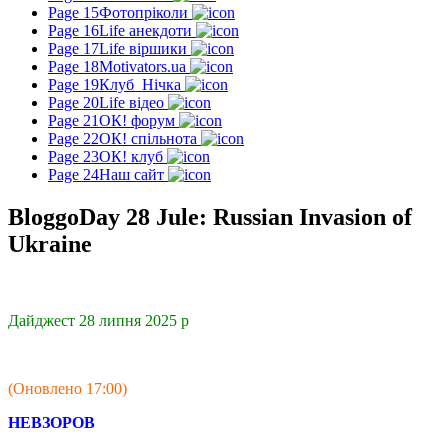
Page 15
Фотопріколи
Page 16
Life анекдоти
Page 17
Life віршики
Page 18
Motivators.ua
Page 19
Клуб_Нічка
Page 20
Life відео
Page 21
ОК! форум
Page 22
ОК! спільнота
Page 23
ОК! клуб
Page 24
Наш сайт
BloggoDay 28 Jule: Russian Invasion of
Ukraine
Дайджест 28 липня 2025 р
(Оновлено 17:00)
НЕВЗОРОВ