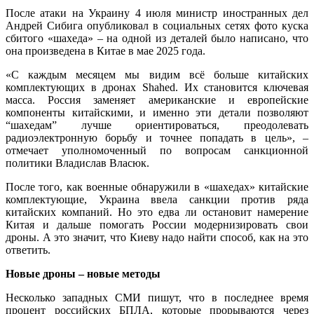
После атаки на Украину 4 июля министр иностранных дел
Андрей Сибига опубликовал в социальных сетях фото куска
сбитого «шахеда» – на одной из деталей было написано, что
она произведена в Китае в мае 2025 года.
«С каждым месяцем мы видим всё больше китайских
комплектующих в дронах Shahed. Их становится ключевая
масса. Россия заменяет американские и европейские
компоненты китайскими, и именно эти детали позволяют
“шахедам” лучше ориентироваться, преодолевать
радиоэлектронную борьбу и точнее попадать в цель», –
отмечает уполномоченный по вопросам санкционной
политики Владислав Власюк.
После того, как военные обнаружили в «шахедах» китайские
комплектующие, Украина ввела санкции против ряда
китайских компаний. Но это едва ли остановит намерение
Китая и дальше помогать России модернизировать свои
дроны. А это значит, что Киеву надо найти способ, как на это
ответить.
Новые дроны – новые методы
Несколько западных СМИ пишут, что в последнее время
процент российских БПЛА, которые прорываются через