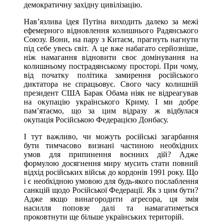
демократичну західну цивілізацію.
Нав’язлива ідея Путіна виходить далеко за межі
ефемерного відновлення колишнього Радянського
Союзу. Вони, на пару з Китаєм, прагнуть нагнути
під себе увесь світ. А це вже набагато серйозніше,
ніж намагання відновити своє домінування на
колишньому пострадянському просторі. При чому,
від початку політика замирення російського
диктатора не спрацьовує. Свого часу колишній
президент США Барак Обама ніяк не відреагував
на окупацію українського Криму. І ми добре
пам’ятаємо, що за цим відразу ж відбулася
окупація Російською Федерацією Донбасу.
І тут важливо, чи можуть російські загарбання
бути тимчасово визнані частиною необхідних
умов для припинення воєнних дій? Адже
формулою досягнення миру мусить стати повний
відхід російських військ до кордонів 1991 року. Що
і є необхідною умовою для будь-якого послаблення
санкцій щодо Російської Федерації. Як з цим бути?
Адже якщо винагородити агресора, ця змія
насилля поповзе далі та намагатиметься
проковтнути ще більше українських територій.