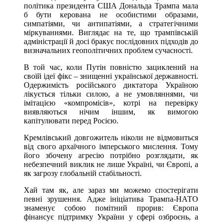
політика президента США Дональда Трампа мала
б бути керована не особистими образами,
симпатіями, чи антипатіями, а стратегічними
міркуваннями. Виглядає на те, що трампівській
адміністрації й досі бракує послідовних підходів до
визначальних геополітичних проблем сучасності.
В той час, коли Путін повністю зациклений на
своїй ідеї фікс – знищенні української державності.
Одержимість російського диктатора Україною
лікується тільки силою, а не умовляннями, чи
імітацією «компромісів», котрі на перевірку
виявляються нічим іншим, як вимогою
капітулювати перед Росією.
Кремлівський довгожитель ніколи не відмовиться
від свого архаїчного імперського мислення. Тому
його збочену агресію потрібно розглядати, як
небезпечний виклик не лише Україні, чи Європі, а
як загрозу глобальній стабільності.
Хай там як, але зараз ми можемо спостерігати
певні зрушення. Адже ініціатива Трампа-НАТО
знаменує собою помітний прорив: Європа
фінансує підтримку України у сфері озброєнь, а