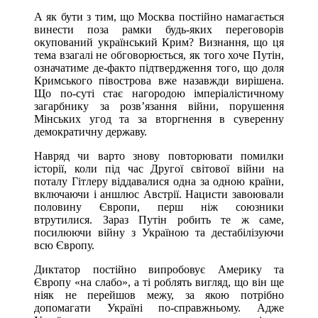
А як бути з тим, що Москва постійно намагається
винести поза рамки будь-яких переговорів
окупований український Крим? Визнання, що ця
тема взагалі не обговорюється, як того хоче Путін,
означатиме де-факто підтвердження того, що доля
Кримського півострова вже назавжди вирішена.
Що по-суті стає нагородою імперіалістичному
загарбнику за розв’язання війни, порушення
Мінських угод та за вторгнення в суверенну
демократичну державу.
Навряд чи варто знову повторювати помилки
історії, коли під час Другої світової війни на
поталу Гітлеру віддавалися одна за одною країни,
включаючи і аншлюс Австрії. Нацисти завоювали
половину Європи, перш ніж союзники
втрутилися. Зараз Путін робить те ж саме,
посилюючи війну з Україною та дестабілізуючи
всю Європу.
Диктатор постійно випробовує Америку та
Європу «на слабо», а ті роблять вигляд, що він ще
ніяк не перейшов межу, за якою потрібно
допомагати Україні по-справжньому. Адже