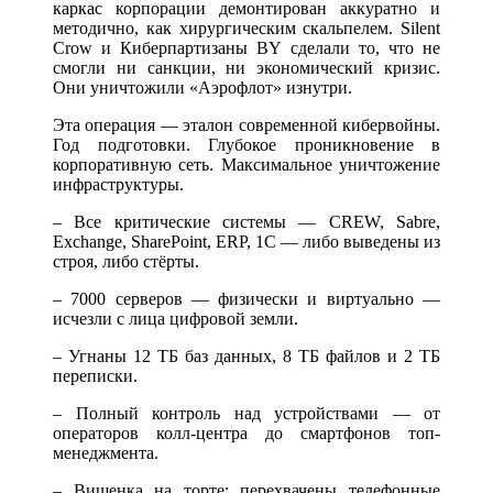
каркас корпорации демонтирован аккуратно и
методично, как хирургическим скальпелем. Silent
Crow и Киберпартизаны BY сделали то, что не
смогли ни санкции, ни экономический кризис.
Они уничтожили «Аэрофлот» изнутри.
Эта операция — эталон современной кибервойны.
Год подготовки. Глубокое проникновение в
корпоративную сеть. Максимальное уничтожение
инфраструктуры.
– Все критические системы — CREW, Sabre,
Exchange, SharePoint, ERP, 1С — либо выведены из
строя, либо стёрты.
– 7000 серверов — физически и виртуально —
исчезли с лица цифровой земли.
– Угнаны 12 ТБ баз данных, 8 ТБ файлов и 2 ТБ
переписки.
– Полный контроль над устройствами — от
операторов колл-центра до смартфонов топ-
менеджмента.
– Вишенка на торте: перехвачены телефонные