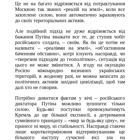
Це не на багато відрізняється від потрактування
Москвою так званих «реалій на землі», коли все
захоплене силою, вони автоматично зараховують
до своїх територіальних активів.
Але подібний підхід не дуже відрізняється від
бажання Путіна вважати все те, де ступив чобіт
російського солдата, – своїм. Як би це потім не
називати – «реаліями на землі», «об’єктивним
баченням обставин», котрі існують насправді, чи
«тверезим підходом до геополітики», ситуація від
цього не може змінитися. А згоду на окупацію
Росією міжнародно визнаних українських
територій, в жодному разі, не можна записати до
політичних активів західної цивілізації, щоб там
далі хто не говорив.
Потрібно дивитися фактам у вічі – російського
диктатора Путіна можливо зупинити тільки
силою. Будь-які поступки провокуватимуть
Кремль до ще більшої експансії, а дотримання
сумнівного принципу – «мир за будь-яку ціну», не
принесе ні миру, ні стабільності. Насправді стаючи
лише короткотерміновим відтермінуванням ще
більшого наступу сучасної вісі зла на