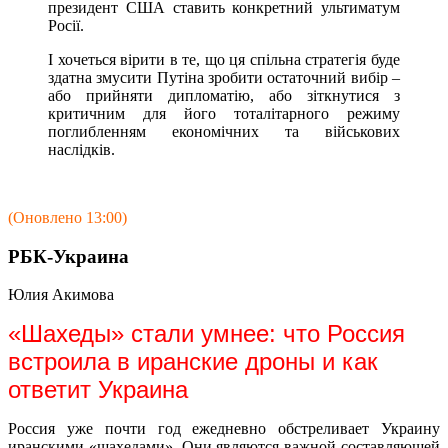
президент США ставить конкретний ультиматум
Росії.
І хочеться вірити в те, що ця спільна стратегія буде
здатна змусити Путіна зробити остаточний вибір –
або прийняти дипломатію, або зіткнутися з
критичним для його тоталітарного режиму
поглибленням економічних та військових
наслідків.
(Оновлено 13:00)
РБК-Украина
Юлия Акимова
«Шахеды» стали умнее: что Россия
встроила в иранские дроны и как
ответит Украина
Россия уже почти год ежедневно обстреливает Украину
иранскими «шахедами». Они являются важной составляющей