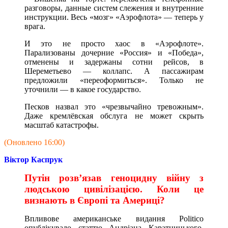
разговоры, данные систем слежения и внутренние
инструкции. Весь «мозг» «Аэрофлота» — теперь у
врага.
И это не просто хаос в «Аэрофлоте».
Парализованы дочерние «Россия» и «Победа»,
отменены и задержаны сотни рейсов, в
Шереметьево — коллапс. А пассажирам
предложили «переоформиться». Только не
уточнили — в какое государство.
Песков назвал это «чрезвычайно тревожным».
Даже кремлёвская обслуга не может скрыть
масштаб катастрофы.
(Оновлено 16:00)
Віктор Каспрук
Путін розв’язав геноцидну війну з
людською цивілізацією. Коли це
визнають в Європі та Америці?
Впливове американське видання Politico
опублікувало статтю Андріана Каратницького,