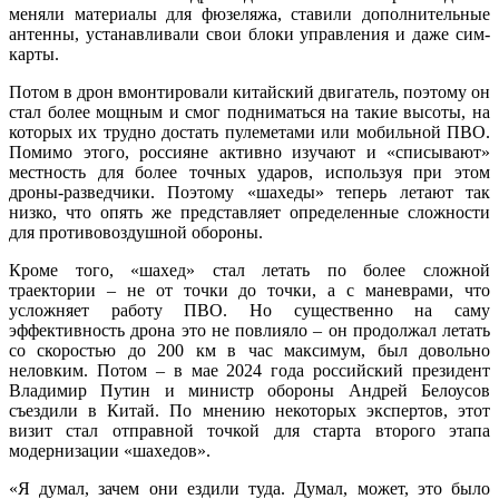
меняли материалы для фюзеляжа, ставили дополнительные
антенны, устанавливали свои блоки управления и даже сим-
карты.
Потом в дрон вмонтировали китайский двигатель, поэтому он
стал более мощным и смог подниматься на такие высоты, на
которых их трудно достать пулеметами или мобильной ПВО.
Помимо этого, россияне активно изучают и «списывают»
местность для более точных ударов, используя при этом
дроны-разведчики. Поэтому «шахеды» теперь летают так
низко, что опять же представляет определенные сложности
для противовоздушной обороны.
Кроме того, «шахед» стал летать по более сложной
траектории – не от точки до точки, а с маневрами, что
усложняет работу ПВО. Но существенно на саму
эффективность дрона это не повлияло – он продолжал летать
со скоростью до 200 км в час максимум, был довольно
неловким. Потом – в мае 2024 года российский президент
Владимир Путин и министр обороны Андрей Белоусов
съездили в Китай. По мнению некоторых экспертов, этот
визит стал отправной точкой для старта второго этапа
модернизации «шахедов».
«Я думал, зачем они ездили туда. Думал, может, это было