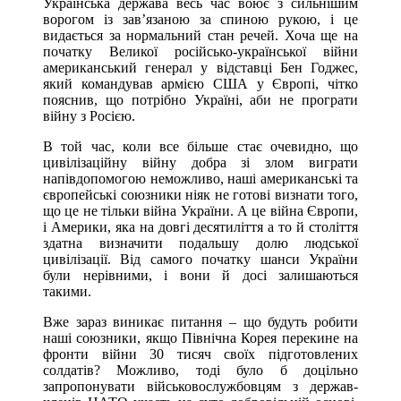
Українська держава весь час воює з сильнішим
ворогом із зав’язаною за спиною рукою, і це
видається за нормальний стан речей. Хоча ще на
початку Великої російсько-української війни
американський генерал у відставці Бен Годжес,
який командував армією США у Європі, чітко
пояснив, що потрібно Україні, аби не програти
війну з Росією.
В той час, коли все більше стає очевидно, що
цивілізаційну війну добра зі злом виграти
напівдопомогою неможливо, наші американські та
європейські союзники ніяк не готові визнати того,
що це не тільки війна України. А це війна Європи,
і Америки, яка на довгі десятиліття а то й століття
здатна визначити подальшу долю людської
цивілізації. Від самого початку шанси України
були нерівними, і вони й досі залишаються
такими.
Вже зараз виникає питання – що будуть робити
наші союзники, якщо Північна Корея перекине на
фронти війни 30 тисяч своїх підготовлених
солдатів? Можливо, тоді було б доцільно
запропонувати військовослужбовцям з держав-