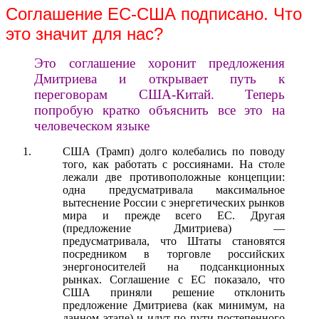
Соглашение ЕС-США подписано. Что
это значит для нас?
Это соглашение хоронит предложения
Дмитриева и открывает путь к
переговорам США-Китай. Теперь
попробую кратко объяснить все это на
человеческом языке
США (Трамп) долго колебались по поводу
того, как работать с россиянами. На столе
лежали две противоположные концепции:
одна предусматривала максимальное
вытеснение России с энергетических рынков
мира и прежде всего ЕС. Другая
(предложение Дмитриева) —
предусматривала, что Штаты становятся
посредником в торговле российских
энергоносителей на подсанкционных
рынках. Соглашение с ЕС показало, что
США приняли решение отклонить
предложение Дмитриева (как минимум, на
данном этапе) и идут по пути постепенного