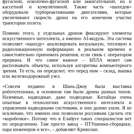
фугасной, осколочно-фугасной или зажигательной, но и
кассетной и кумулятивной. Также часть «шахедов»
оборудовали турбореактивными двигателями, которые
увеличивают скорость дрона на его конечном участке
траектории полета.
Помимо этого, у отдельных дронов фиксируют элементы
искусственного интеллекта, а именно AI-модуль. Эта система
позволяет «шахеду» анализировать визуальную, тепловую и
радиолокационную информацию в реальном времени и
самостоятельно принимать решения, если связь с оператором
прервана. И что самое важное – БПЛА может сам
распознавать объекты, используя алгоритмы компьютерного
зрения. То есть, он определит, что перед ним – склад, вышка
или железнодорожный узел.
«Совсем недавно в Шань-Джоу была выставка
робототехники, в основном там были дроны разных типов.
Наземные, надводные, даже подводные. Китайцы очень
опытные в технологиях искусственного интеллекта и
управления надводными системами, и они далеко ушли. Я не
исключаю, что именно они позволили россиянам сделать эти
«коробочки». Потому что в Елабуге таких специалистов нет
по определению. Там просто завод – ПТУшники-сборщики,
пара инженеров и все», – добавляет Криволап.