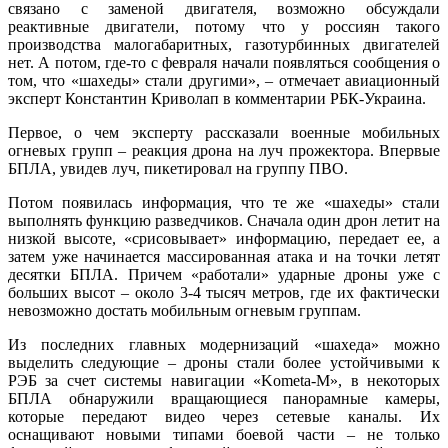
связано с заменой двигателя, возможно обсуждали
реактивные двигатели, потому что у россиян такого
производства малогабаритных, газотурбинных двигателей
нет. А потом, где-то с февраля начали появляться сообщения о
том, что «шахеды» стали другими», – отмечает авиационный
эксперт Константин Криволап в комментарии РБК-Украина.
Первое, о чем эксперту рассказали военные мобильных
огневых групп – реакция дрона на луч прожектора. Впервые
БПЛА, увидев луч, пикетировал на группу ПВО.
Потом появилась информация, что те же «шахеды» стали
выполнять функцию разведчиков. Сначала один дрон летит на
низкой высоте, «срисовывает» информацию, передает ее, а
затем уже начинается массированная атака и на точки летят
десятки БПЛА. Причем «работали» ударные дроны уже с
больших высот – около 3-4 тысяч метров, где их фактически
невозможно достать мобильным огневым группам.
Из последних главных модернизаций «шахеда» можно
выделить следующие – дроны стали более устойчивыми к
РЭБ за счет системы навигации «Kometa-M», в некоторых
БПЛА обнаружили вращающиеся панорамные камеры,
которые передают видео через сетевые каналы. Их
оснащивают новыми типами боевой части – не только