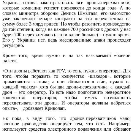
Украина готова законтрактовать все дроны-перехватчики,
которые компании успеют произвести до конца года. А по
словам министра обороны Дениса Шмыгаля, его ведомство
уже заключило четыре контракта на эти перехватчики на
сумму более 3 млрд гривен. Но чтобы разогнать производство
до той степени, когда на каждые 700 российских дронов у нас
будет 700 перехватчиков (а то и вдвое больше) – нужно время.
Его у Украины нет, ведь массированные атаки происходят
регулярно.
Кроме того, время нужно и на так называемый «боевой
налет».
«Эти дроны работают как FPV, то есть, нужны операторы. Для
того, чтобы поражать то количество «шахедов», которые
применяются в атаке, а они сбиваются в стаи, нужно на
каждый «шахед» хотя бы два дрона-перехватчика, а каждый
дрон – это оператор. То есть надо подготовить невероятное
количество операторов, чтобы иметь возможность
перехватывать эти дроны. И операторы должны набраться
опыта», – добавляет Криволап.
Но пока, в виду того, что дронов-перехватчиков мало,
военное руководство оперирует тем, что есть. Например,
используют средства электронного подавления или сбивают