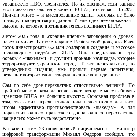
украинскую ПВО, увеличился. По их оценкам, если раньше
этот показатель был на уровне о 10-15%, то сейчас – 15-20%.
Причин много – и массированные залпы, которых не было
прежде, и модернизация дронов. И еще одна немаловажная –
высота, на которую противник теперь поднимает БПЛА.
Летом 2025 года в Украине впервые заговорили о дронах-
перехватчиках. В июле издание Reuters сообщило, что Киев
готов инвестировать 6,2 млн долларов в создание и массовое
производство подобных БПЛА. Они предназначены для
борьбы с «шахедами» и другими дронами-камикадзе, которые
терроризируют украинские города. И эти перехватчики, по
утверждению издания, уже прошли первые испытания,
результат которых удовлетворил военное командование.
Сам по себе дрон-перехватчик относительно дешевый. По
крайней мере в разы дешевле ракет, которые могут сбивать
иранские БПЛА на больших высотах. Основная проблема в
том, что самих перехватчиков пока недостаточно для того,
чтобы эффективно противодействовать «шахедам». А для
поражения одного вражеского дрона одного перехватчика
чаще всего может быть недостаточно
В связи с этим 23 июля первый вице-премьер — министр
цифровой трансформации Михаил Федоров сообщил, что