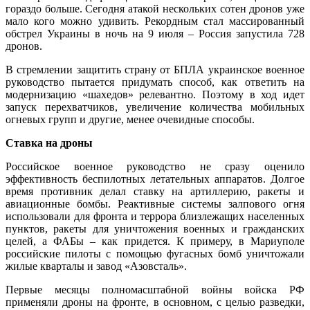
гораздо больше. Сегодня атакой нескольких сотен дронов уже
мало кого можно удивить. Рекордным стал массированный
обстрел Украины в ночь на 9 июля – Россия запустила 728
дронов.
В стремлении защитить страну от БПЛА украинское военное
руководство пытается придумать способ, как ответить на
модернизацию «шахедов» релевантно. Поэтому в ход идет
запуск перехватчиков, увеличение количества мобильных
огневых групп и другие, менее очевидные способы.
Ставка на дроны
Российское военное руководство не сразу оценило
эффективность беспилотных летательных аппаратов. Долгое
время противник делал ставку на артиллерию, ракеты и
авиационные бомбы. Реактивные системы залпового огня
использовали для фронта и террора близлежащих населенных
пунктов, ракеты для уничтожения военных и гражданских
целей, а ФАБы – как придется. К примеру, в Мариуполе
российские пилоты с помощью фугасных бомб уничтожали
жилые кварталы и завод «Азовсталь».
Первые месяцы полномасштабной войны войска РФ
применяли дроны на фронте, в основном, с целью разведки,