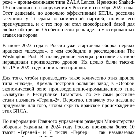
реже – дроны-камикадзе типа ZALA Lancet. Иранские Shahed-
136 появились на вооружении у России в сентябре 2022 года.
Этот дешевый, но довольно эффективный БПЛА, россияне
закупили у Тегерана ограниченной партией, поняли его
преимущества, и с тех пор он стал своеобразной базой для
любых обстрелов. Особенно если речь идет о массированных
атаках на города.
В июне 2023 года в России уже стартовала сборка первых
иранских «шахедов», о чем сообщили в расследовании The
Washington Post. В последующие месяцы россияне активно
наращивали производство дронов. Их целью были тысячи
БПЛА к 2025 году и они к ней пришли.
Для того, чтобы производить такое количество этих дронов
типа «шахед», Кремль построил большой завод в «Особой
экономической зоне производственно-промышленного типа
«Алабуга» в Республике Татарстан. Их же сами россияне
стали называть «Герань-2». Вероятно, поначалу это название
придумали для того, чтобы скрыть иранское происхождение
этих БПЛА.
По информации Главного управления разведки Министерства
обороны Украины, в 2024 году Россия произвела более 10
тысяч «Гераней» и 7 тысяч «Гербер» – так называемых