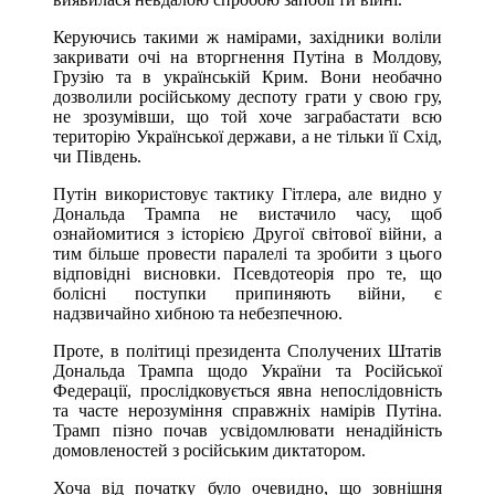
Керуючись такими ж намірами, західники воліли
закривати очі на вторгнення Путіна в Молдову,
Грузію та в українській Крим. Вони необачно
дозволили російському деспоту грати у свою гру,
не зрозумівши, що той хоче заграбастати всю
територію Української держави, а не тільки її Схід,
чи Південь.
Путін використовує тактику Гітлера, але видно у
Дональда Трампа не вистачило часу, щоб
ознайомитися з історією Другої світової війни, а
тим більше провести паралелі та зробити з цього
відповідні висновки. Псевдотеорія про те, що
болісні поступки припиняють війни, є
надзвичайно хибною та небезпечною.
Проте, в політиці президента Сполучених Штатів
Дональда Трампа щодо України та Російської
Федерації, прослідковується явна непослідовність
та часте нерозуміння справжніх намірів Путіна.
Трамп пізно почав усвідомлювати ненадійність
домовленостей з російським диктатором.
Хоча від початку було очевидно, що зовнішня