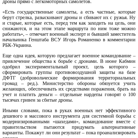
дроны прямо с легкомоторных самолетов.
«Есть государственные самолеты, а есть частные, которые
берут стрелка, разыскивают дроны и сбивают их с ружья. Ну
и старые, которые есть, перед тем как заходить на цель, они
снижаются, и на этом этапе маршрута по ним тоже можно
работать», – отмечает военный эксперт и бывший заместитель
начальника Генштаба ВСУ Игорь Романенко в комментарии
РБК-Украина.
Еще одна идея, которую предлагает военное командование –
привлечение общества к борьбе с дронами. В июне Кабмин
одобрил экспериментальный проект, цель которого –
сформировать группы противовоздушной защиты на базе
ДФТГ (добровольческие формирования территориальных
громад – ред.). Министерство обороны обязуется учить
желающих, обеспечивать их средствами поражения, брать на
учет и платить деньги – отдельные нардепы говорят о 100
тысячах гривен за сбитые дроны.
Иными словами, пока в руках военных нет эффективного
дешевого и массового инструмента для системной борьбы с
модернизированными «шахедами», командование вместе с
правительством пытаются придумать альтернативные
варианты. Покажут ли они результат – пока проанализировать