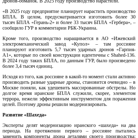
дронов-обманок. В 2025 году производство нарастили.
«В 2025 году предприятие планирует нарастить производство
БПЛА. В целом, предусматривается изготовить более 30
тысяч БПЛА «Герань-2» и более 33 тысяч БПЛА «Гербера», –
сообщило ГУР в комментарии РБК-Украина.
Кроме того, производство наращивается в АО «Ижевский
электромеханический завод «Купол» – там россияне
планируют изготовить 5,7 тысяч ударных дронов «Гарпия-
А1», которые по своей конструкции идентичны с Shahed-136.
В 2024 году таких БПЛА, по данным ГУР, было произведено
более 3,4 тысяч единиц.
Исходя из того, как россияне в какой-то момент стали активно
производить разные ударные дроны, становится очевидно – в
Москве поняли, как удешевить массированные обстрелы. Но
долгое время иранские БПЛА служили, скорее, элементом
террора, нежели эффективным инструментом для поражения
целей. Поэтому дроны решили модернизировать.
Развитие «Шахеда»
Эксперты делят модернизацию иранского «шахеда» на два
периода. На протяжении первого – россияне пытались
заменить компоненты дрона деталями своего производства: