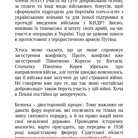
членів НАТО участь на суто добровільній основі,
за пільги та інші види військових бонусів, щоб
сформувати підрозділи для боротьби пліч-о-пліч з
українськими воїнами та для їхньої підтримки в
протидії введеним військам з КНДР? Звісно,
вивівши їх тимчасово зі штату своїх армій, на час
участі в операціях в Україні. Тоді це урівняє шанси
в протистоянні з терористичною армією Путіна.
Хтось може сказати, що це лише спровокує
загострення конфлікту. Проте, конфлікт вже
загострений Північною Кореєю та Китаєм.
Спочатку Північна Корея збрехала про
направлення військ, але потім швидко вияснилось,
що її війська вже залучені до цієї страшної війни.
Не говорячи вже про те, що так звані «китайські
добровольці» також беруть участь у цій війні. Хоча
в Пекіні постійно це заперечують.
Безпека – двосторонній процес. Тому важливо не
давати фору ворогам, які посягають не тільки на
зміну світового порядку, а й на право націй мати
свої незалежні держави. Проводячи історичну
аналогію, варто пригадати, що передача в 1938
році нацистському фюреру Судетської області
виявилася невдалою спробою запобігти війні.