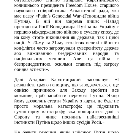
колишнього президента Freedom House, старшого
наукового співробітника Атлантичної ради, яка
має назву «Putin’s Genocidal War»(Геноцидна війна
Путіна). В ній він зокрема пише: «Напад
президента Росії Володимира Путіна на Україну є
першою міждержавною війною в сучасну епоху, де
на кону стоїть виживання як держави, так і цілої
нації. У 20-му та 21-му століттях великі війни та
конфлікти часто загрожували суверенітету держав
або виживанню бездержавних народів та
національних меншин. Але ця війна є
безпрецедентною, оскільки ставить під загрозу
обидва аспекти».
Далі Андріан Каратницький наголошує: «І
реальність цього геноциду, що зароджується, є ще
однією причиною для Заходу зробити все
можливе, щоб запобігти перемозі Путіна. Якщо
йому дозволять стерти Україну з карти, це буде не
просто моральна катастрофа; це підживить
гуманітарну катастрофу, яка пошириться далі в
Європу та лише посилить найагресивніші
інстинкти Путіна щодо інших сусідів Росії.»
Не бачити геноцид, який здійснює Путін щодо