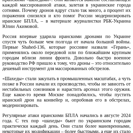
каждой массированной атаки, залетая в украинские города
сотнями. Почему дронов вдруг стало так много, а процент их
поражения снизился и кто помог России модернизировать
иранские БПЛА, – в материале журналистки РБК-Украина
Юлии Акимовой.
Россия впервые ударила иранскими дронами по Украине
спустя чуть больше чем полгода от начала большой войны.
Первые Shahed-136, которые россияне назвали «Герань»,
применялись около передовой или по ближайшим крупным
городам вблизи линии фронта. Довольно быстро военное
руководство РФ пришло к тому, что дроны – это относительно
дешевый инструмент для массированных обстрелов.
«Шахеды» стали закупать в промышленных масштабах, а чуть
позже в России начали их производство, чтобы не зависеть от
нестабильных союзников и нарастить арсенал этого оружия.
Еще какое-то время Москве понадобилось, чтобы пустить
иранский дрон на конвейер и, опробовав его в обстрелах,
модернизировать.
Регулярные атаки иранскими БПЛА начались в августе 2024
года. С тех пор «шахеды» бьют по украинским городам
практически каждый день. Они стали более маневренными,
некоторые их модификации – более быстрыми, а еще их стало