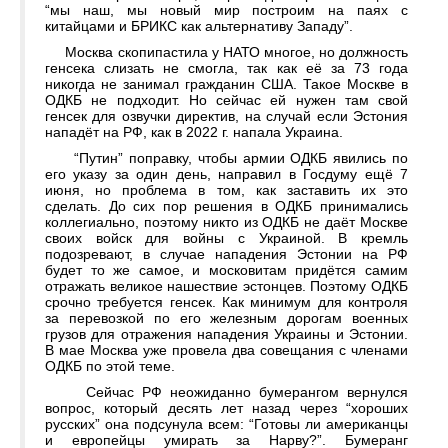
“мы наш, мы новый мир построим на паях с
китайцами и БРИКС как альтернативу Западу”.
Москва скопипастила у НАТО многое, но должность
генсека слизать не смогла, так как её за 73 года
никогда не занимал гражданин США. Такое Москве в
ОДКБ не подходит. Но сейчас ей нужен там свой
генсек для озвучки директив, на случай если Эстония
нападёт на РФ, как в 2022 г. напала Украина.
“Путин” поправку, чтобы армии ОДКБ явились по
его указу за один день, направил в Госдуму ещё 7
июня, но проблема в том, как заставить их это
сделать. До сих пор решения в ОДКБ принимались
коллегиально, поэтому никто из ОДКБ не даёт Москве
своих войск для войны с Украиной. В кремль
подозревают, в случае нападения Эстонии на РФ
будет то же самое, и московитам придётся самим
отражать великое нашествие эстонцев. Поэтому ОДКБ
срочно требуется генсек. Как минимум для контроля
за перевозкой по его железным дорогам военных
грузов для отражения нападения Украины и Эстонии.
В мае Москва уже провела два совещания с членами
ОДКБ по этой теме.
Сейчас РФ неожиданно бумерангом вернулся
вопрос, который десять лет назад через “хороших
русских” она подсунула всем: “Готовы ли американцы
и европейцы умирать за Нарву?”. Бумеранг