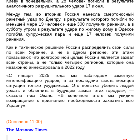
Киеву в понедельник, а 28 человек погибли в результате
аналогичного разрушительного удара 17 июня.
Между тем, во вторник Россия нанесла смертоносный
ракетный удар по Днепру, в результате которого погибли по
меньшей мере 19 человек и еще 300 получили ранения, а в
субботу утром в результате удара по жилому дому в Одессе
погибла супружеская пара и еще 17 человек получили
ранения.
Как и тактическое решение России распределить свои силы
по всей Украине, а не в одном регионе, эти атаки
показывают, что долгосрочной целью России является захват
всей страны, а не только четырех регионов, которые она
незаконно аннексировала в 2022 году.
«С января 2025 года мы наблюдаем заметную
интенсификацию ударов, и за последние шесть месяцев
ситуация только ухудшилась. Это попытка убедить людей
уехать и облегчить в будущем захват этих городов», —
сказала г-жа Эванс. «В конечном итоге мы увидим
возвращение к признанию необходимости захватить всю
Украину».
(Оновлено 11:00)
The Moscow Times