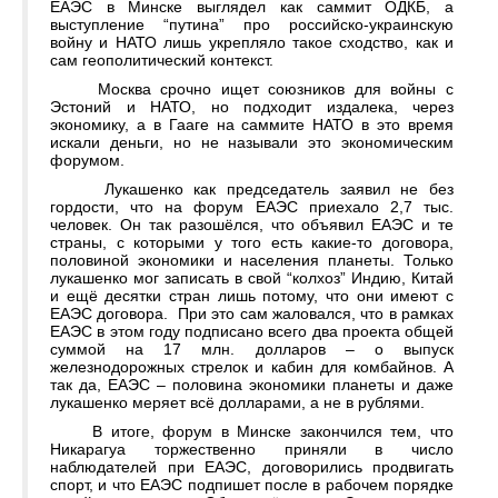
ЕАЭС в Минске выглядел как саммит ОДКБ, а
выступление “путина” про российско-украинскую
войну и НАТО лишь укрепляло такое сходство, как и
сам геополитический контекст.
Москва срочно ищет союзников для войны с
Эстоний и НАТО, но подходит издалека, через
экономику, а в Гааге на саммите НАТО в это время
искали деньги, но не называли это экономическим
форумом.
Лукашенко как председатель заявил не без
гордости, что на форум ЕАЭС приехало 2,7 тыс.
человек. Он так разошёлся, что объявил ЕАЭС и те
страны, с которыми у того есть какие-то договора,
половиной экономики и населения планеты. Только
лукашенко мог записать в свой “колхоз” Индию, Китай
и ещё десятки стран лишь потому, что они имеют с
ЕАЭС договора. При это сам жаловался, что в рамках
ЕАЭС в этом году подписано всего два проекта общей
суммой на 17 млн. долларов – о выпуск
железнодорожных стрелок и кабин для комбайнов. А
так да, ЕАЭС – половина экономики планеты и даже
лукашенко меряет всё долларами, а не в рублями.
В итоге, форум в Минске закончился тем, что
Никарагуа торжественно приняли в число
наблюдателей при ЕАЭС, договорились продвигать
спорт, и что ЕАЭС подпишет после в рабочем порядке