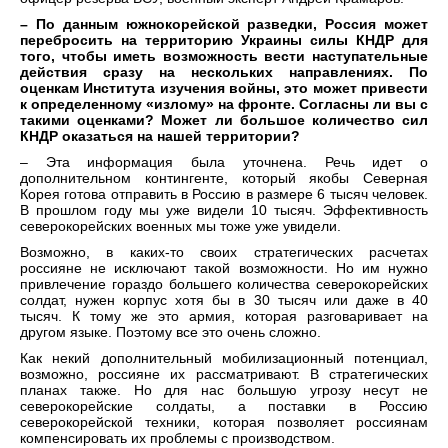
– По данным южнокорейской разведки, Россия может
перебросить на территорию Украины силы КНДР для
того, чтобы иметь возможность вести наступательные
действия сразу на нескольких направлениях. По
оценкам Института изучения войны, это может привести
к определенному «излому» на фронте. Согласны ли вы с
такими оценками? Может ли большое количество сил
КНДР оказаться на нашей территории?
– Эта информация была уточнена. Речь идет о
дополнительном контингенте, который якобы Северная
Корея готова отправить в Россию в размере 6 тысяч человек.
В прошлом году мы уже видели 10 тысяч. Эффективность
северокорейских военных мы тоже уже увидели.
Возможно, в каких-то своих стратегических расчетах
россияне не исключают такой возможности. Но им нужно
привлечение гораздо большего количества северокорейских
солдат, нужен корпус хотя бы в 30 тысяч или даже в 40
тысяч. К тому же это армия, которая разговаривает на
другом языке. Поэтому все это очень сложно.
Как некий дополнительный мобилизационный потенциал,
возможно, россияне их рассматривают. В стратегических
планах также. Но для нас большую угрозу несут не
северокорейские солдаты, а поставки в Россию
северокорейской техники, которая позволяет россиянам
компенсировать их проблемы с производством.