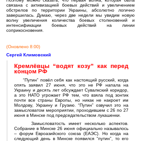
Поэтому можно сказать, что первая волна, которая была
связана с активизацией боевых действий и увеличением
обстрелов по территории Украины, абсолютно логично
завершилась. Думаю, через две недели мы увидим новую
волну увеличения количества боевых столкновений и
интенсификации боевых действий на линии
соприкосновения.
(Оновлено 8:00)
Сергей Климовский
Кремлёвцы “водят козу” как перед
концом РФ
“Путин” повёл себя как настоящий русский, когда
опять заявил 27 июня, что это не РФ напала на
Украину и десять лет обсуждает Сувалкский коридор,
а это НАТО угрожает РФ тем, что взяла под зонтик
почти все страны Европы, но никак не накроет им
Молдову, Украину и Грузию. “Путин” озвучил это на
замысловатом мероприятии, проходившем с 26 по 27
июня в Минске под председательством лукашенки.
Замысловатость имеет несколько аспектов.
Собрание в Минске 26 июня официально называлось
– форум Евроазийского союза (ЕАЭС). Но когда на
следующий день в Минске появился “путин”, то его