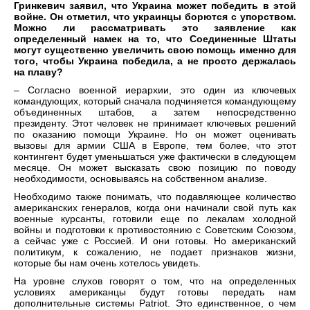
Гринкевич заявил, что Украина может победить в этой
войне. Он отметил, что украинцы борются с упорством.
Можно ли рассматривать это заявление как
определенный намек на то, что Соединенные Штаты
могут существенно увеличить свою помощь именно для
того, чтобы Украина победила, а не просто держалась
на плаву?
– Согласно военной иерархии, это один из ключевых
командующих, который сначала подчиняется командующему
объединенных штабов, а затем непосредственно
президенту. Этот человек не принимает ключевых решений
по оказанию помощи Украине. Но он может оценивать
вызовы для армии США в Европе, тем более, что этот
контингент будет уменьшаться уже фактически в следующем
месяце. Он может высказать свою позицию по поводу
необходимости, основываясь на собственном анализе.
Необходимо также понимать, что подавляющее количество
американских генералов, когда они начинали свой путь как
военные курсанты, готовили еще по лекалам холодной
войны и подготовки к противостоянию с Советским Союзом,
а сейчас уже с Россией. И они готовы. Но американский
политикум, к сожалению, не подает признаков жизни,
которые бы нам очень хотелось увидеть.
На уровне слухов говорят о том, что на определенных
условиях американцы будут готовы передать нам
дополнительные системы Patriot. Это единственное, о чем