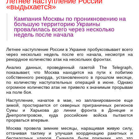
Летнее наступление России
«выдыхается»
Кампания Москвы по проникновению на
большую территорию Украины
провалилась всего через несколько
недель после начала
Летнее наступление России в Украине пробуксовывает всего
через несколько недель после его начала, несмотря на
рекордное количество атак на нескольких фронтах.
Анализ данных, проведенный газетой The Telegraph,
показывает, что Москва находится на пути к побитию
собственного рекорда, установленного в прошлом месяце,
по количеству наступательных операций в июне. Однако
огромное количество атак не привело к значимым прорывам
на поле боя.
Наступление, начатое в мае, но запланированное еще
зимой, простирается от северных приграничных регионов
Сумы и Харькова до линии фронта в Донецке и
Днепропетровске, куда российские войска пытаются
прорваться впервые.
Москва провела зимние месяцы, наращивая живую силу,
оттачивая тактику и улучшая координацию ракетных и
беспилотных ударов. Сначала были признаки, что это