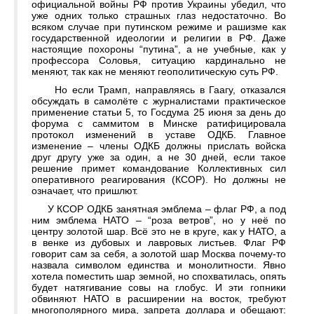
официальной войны РФ против Украины убедил, что
уже одних только страшных глаз недостаточно. Во
всяком случае при путинском режиме и рашизме как
государственной идеологии и религии в РФ. Даже
настоящие похороны “путина”, а не учебные, как у
профессора Соловья, ситуацию кардинально не
меняют, так как не меняют геополитическую суть РФ.
Но если Трамп, направляясь в Гаагу, отказался
обсуждать в самолёте с журналистами практическое
применение статьи 5, то Госдума 25 июня за день до
форума с саммитом в Минске ратифицировала
протокол изменений в уставе ОДКБ. Главное
изменение – члены ОДКБ должны прислать войска
друг другу уже за один, а не 30 дней, если такое
решение примет командование Коллективных сил
оперативного реагирования (КСОР). Но должны не
означает, что пришлют.
У КСОР ОДКБ занятная эмблема – флаг РФ, а под
ним эмблема НАТО – “роза ветров”, но у неё по
центру золотой шар. Всё это не в круге, как у НАТО, а
в венке из дубовых и лавровых листьев. Флаг РФ
говорит сам за себя, а золотой шар Москва почему-то
назвала символом единства и монолитности. Явно
хотела поместить шар земной, но спохватилась, опять
будет натягивание совы на глобус. И эти гопники
обвиняют НАТО в расширении на восток, требуют
многополярного мира, запрета доллара и обещают: