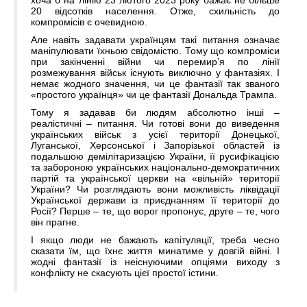
хоча б на лінію 23 лютого 2023 року бажає не більше
20 відсотків населення. Отже, схильність до
компромісів є очевидною.
Але навіть задавати українцям такі питання означає
маніпулювати їхньою свідомістю. Тому що компроміси
при закінченні війни чи перемирʼя по лінії
розмежування військ існують виключно у фантазіях. І
немає жодного значення, чи це фантазії так званого
«простого українця» чи це фантазії Дональда Трампа.
Тому я задавав би людям абсолютно інші –
реалістичні – питання. Чи готові вони до виведення
українських військ з усієї території Донецької,
Луганської, Херсонської і Запорізької областей із
подальшою демілітаризацією України, її русифікацією
та забороною українських національно-демократичних
партій та української церкви на «вільній» території
України? Чи розглядають вони можливість ліквідації
Української держави із приєднанням її території до
Росії? Перше – те, що ворог пропонує, друге – те, чого
він прагне.
І якщо люди не бажають капітуляції, треба чесно
сказати їм, що їхнє життя минатиме у довгій війні. І
жодні фантазії із неіснуючими опціями виходу з
конфлікту не скасують цієї простої істини.