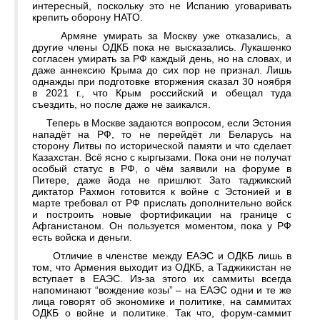
интересный, поскольку это не Испанию уговаривать
крепить оборону НАТО.
Армяне умирать за Москву уже отказались, а
другие члены ОДКБ пока не высказались. Лукашенко
согласен умирать за РФ каждый день, но на словах, и
даже аннексию Крыма до сих пор не признал. Лишь
однажды при подготовке вторжения сказал 30 ноября
в 2021 г., что Крым российский и обещал туда
съездить, но после даже не заикался.
Теперь в Москве задаются вопросом, если Эстония
нападёт на РФ, то не перейдёт ли Беларусь на
сторону Литвы по исторической памяти и что сделает
Казахстан. Всё ясно с кыргызами. Пока они не получат
особый статус в РФ, о чём заявили на форуме в
Питере, даже йода не пришлют. Зато таджикский
диктатор Рахмон готовится к войне с Эстонией и в
марте требовал от РФ прислать дополнительно войск
и построить новые фортификации на границе с
Афганистаном. Он пользуется моментом, пока у РФ
есть войска и деньги.
Отличие в членстве между ЕАЭС и ОДКБ лишь в
том, что Армения выходит из ОДКБ, а Таджикистан не
вступает в ЕАЭС. Из-за этого их саммиты всегда
напоминают “вождение козы” – на ЕАЭС одни и те же
лица говорят об экономике и политике, на саммитах
ОДКБ о войне и политике. Так что, форум-саммит