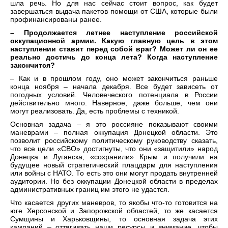
шла речь. Но для нас сейчас стоит вопрос, как будет
завершаться выдача пакетов помощи от США, которые были
профинансированы ранее.
– Продолжается летнее наступление российской
оккупационной армии. Какую главную цель в этом
наступлении ставит перед собой враг? Может ли он ее
реально достичь до конца лета? Когда наступление
закончится?
– Как и в прошлом году, оно может закончиться раньше
конца ноября – начала декабря. Все будет зависеть от
погодных условий. Человеческого потенциала в России
действительно много. Наверное, даже больше, чем они
могут реализовать. Да, есть проблемы с техникой.
Основная задача – я это россияне показывают своими
маневрами – полная оккупация Донецкой области. Это
позволит российскому политическому руководству сказать,
что все цели «СВО» достигнуты, что они «защитили» народ
Донецка и Луганска, «сохранили» Крым и получили на
будущее новый стратегический плацдарм для наступления
или войны с НАТО. То есть это они могут продать внутренней
аудитории. Но без оккупации Донецкой области в пределах
административных границ им этого не удастся.
Что касается других маневров, то якобы что-то готовится на
юге Херсонской и Запорожской областей, то же касается
Сумщины и Харьковщины, то основная задача этих
кампаний – оттягивать наши ресурсы и внимание, чтобы