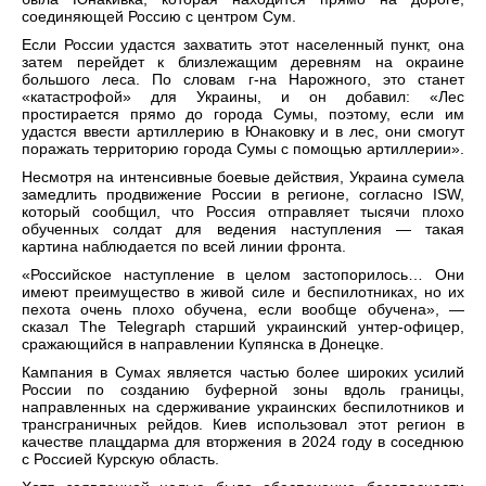
соединяющей Россию с центром Сум.
Если России удастся захватить этот населенный пункт, она
затем перейдет к близлежащим деревням на окраине
большого леса. По словам г-на Нарожного, это станет
«катастрофой» для Украины, и он добавил: «Лес
простирается прямо до города Сумы, поэтому, если им
удастся ввести артиллерию в Юнаковку и в лес, они смогут
поражать территорию города Сумы с помощью артиллерии».
Несмотря на интенсивные боевые действия, Украина сумела
замедлить продвижение России в регионе, согласно ISW,
который сообщил, что Россия отправляет тысячи плохо
обученных солдат для ведения наступления — такая
картина наблюдается по всей линии фронта.
«Российское наступление в целом застопорилось… Они
имеют преимущество в живой силе и беспилотниках, но их
пехота очень плохо обучена, если вообще обучена», —
сказал The Telegraph старший украинский унтер-офицер,
сражающийся в направлении Купянска в Донецке.
Кампания в Сумах является частью более широких усилий
России по созданию буферной зоны вдоль границы,
направленных на сдерживание украинских беспилотников и
трансграничных рейдов. Киев использовал этот регион в
качестве плацдарма для вторжения в 2024 году в соседнюю
с Россией Курскую область.