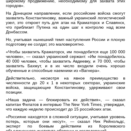
широкому продвижению, необходимому для захвата этих
городов».
На Донецком направлении, если российские войска смогут
захватить Константиновку, важный украинский логистический
узел, это откроет путь для атак на Краматорск и Славянск,
что приблизит Путина на один шаг к контролю над всем
Донбассом.
Но, учитывая нынешний темп наступления России и плохую
подготовку ее солдат, это маловероятно.
«Чтобы захватить Краматорск, им понадобится еще 100 000
человек», — сказал украинский сержант. «Им понадобилось
40 000 человек, чтобы захватить Авдеевку, и 70 000, чтобы
захватить Бахмут, и в их число входили очень хорошо
обученные и способные наемники из «Вагнера».
Действительно, несмотря на явное преимущество в
численности до 20 к 1 в некоторых секторах, украинские
войска, защищающие Константиновку, удерживают свои
позиции.
«Наша задача — блокировать их действия», — сказал
капитан Филатов в интервью The New York Times, утверждая,
что каждую неделю происходит до 15 российских атак.
«Россияне находятся в сложной ситуации, учитывая уровень
потерь, которые они несут», — сказал Ник Рейнольдс,
эксперт по боевым действиям из Королевского
объединенного института оборонных исследований.