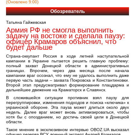
(Оновлено 9:00)
Обозреватель
Татьяна Гайжевская
Армия РФ не смогла выполнить
задачу на востоке и сделала паузу:
офицер Крамаров объяснил, что
будет дальше
Страна-оккупант Россия в ходе летней наступательной
кампании в Украине пытается решить главную проблему:
полный захват Донецкой области в административных
границах. Впрочем, через два месяца после начала
кампании враг осознал, что ему не удалось выполнить даже
первую часть задачи – захвата Покровска и Константиновки.
Второй этап предусматривал формирование плацдарма и
дальнейшее движение на Краматорск и Славянск.
В сложившейся ситуации противник взял паузу для
перегруппировки, изменения подходов и поиска «ключика» к
украинской обороне. Эта пауза может длиться около двух
недель. Далее враг может вновь активизироваться, чтобы
хотя бы с опозданием, но достичь своей цели в Донецкой
области.
Такое мнение в эксклюзивном интервью OBOZ.UA высказал
офицер резерва ВСУ, военный эксперт Андрей Крамаров.