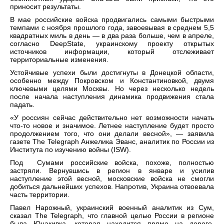
приносит результаты.
В мае российские войска продвигались самыми быстрыми
темпами с ноября прошлого года, завоевывая в среднем 5,5
квадратных миль в день — в два раза больше, чем в апреле,
согласно DeepState, украинскому проекту открытых
источников информации, который отслеживает
территориальные изменения.
Устойчивые успехи были достигнуты в Донецкой области,
особенно между Покровском и Константиновкой, двумя
ключевыми целями Москвы. Но через несколько недель
после начала наступления динамика продвижения стала
падать.
«У россиян сейчас действительно нет возможности начать
что-то новое и значимое. Летнее наступление будет просто
продолжением того, что они делали весной», — заявила
газете The Telegraph Анжелика Эванс, аналитик по России из
Института по изучению войны (ISW).
Под Сумами российские войска, похоже, полностью
застряли. Вернувшись в регион в январе и усилив
наступление этой весной, московские войска не смогли
добиться дальнейших успехов. Напротив, Украина отвоевала
часть территории.
Павел Нарожный, украинский военный аналитик из Сум,
сказал The Telegraph, что главной целью России в регионе
была Юнакивка, которая находится прямо на дороге,