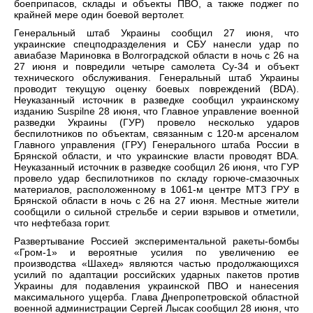
боеприпасов, склады и объекты ПВО, а также поджег по
крайней мере один боевой вертолет.
Генеральный штаб Украины сообщил 27 июня, что
украинские спецподразделения и СБУ нанесли удар по
авиабазе Мариновка в Волгоградской области в ночь с 26 на
27 июня и повредили четыре самолета Су-34 и объект
технического обслуживания. Генеральный штаб Украины
проводит текущую оценку боевых повреждений (BDA).
Неуказанный источник в разведке сообщил украинскому
изданию Suspilne 28 июня, что Главное управление военной
разведки Украины (ГУР) провело несколько ударов
беспилотников по объектам, связанным с 120-м арсеналом
Главного управления (ГРУ) Генерального штаба России в
Брянской области, и что украинские власти проводят BDA.
Неуказанный источник в разведке сообщил 26 июня, что ГУР
провело удар беспилотников по складу горюче-смазочных
материалов, расположенному в 1061-м центре МТЗ ГРУ в
Брянской области в ночь с 26 на 27 июня. Местные жители
сообщили о сильной стрельбе и серии взрывов и отметили,
что нефтебаза горит.
Развертывание Россией экспериментальной ракеты-бомбы
«Гром-1» и вероятные усилия по увеличению ее
производства «Шахед» являются частью продолжающихся
усилий по адаптации российских ударных пакетов против
Украины для подавления украинской ПВО и нанесения
максимального ущерба. Глава Днепропетровской областной
военной администрации Сергей Лысак сообщил 28 июня, что