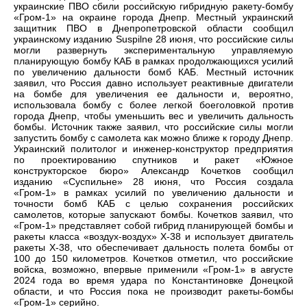
украинские ПВО сбили российскую гибридную ракету-бомбу
«Гром-1» на окраине города Днепр. Местный украинский
защитник ПВО в Днепропетровской области сообщил
украинскому изданию Suspilne 28 июня, что российские силы
могли развернуть экспериментальную управляемую
планирующую бомбу КАБ в рамках продолжающихся усилий
по увеличению дальности бомб КАБ. Местный источник
заявил, что Россия давно использует реактивные двигатели
на бомбе для увеличения ее дальности и, вероятно,
использовала бомбу с более легкой боеголовкой против
города Днепр, чтобы уменьшить вес и увеличить дальность
бомбы. Источник также заявил, что российские силы могли
запустить бомбу с самолета как можно ближе к городу Днепр.
Украинский политолог и инженер-конструктор предприятия
по проектированию спутников и ракет «Южное
конструкторское бюро» Александр Кочетков сообщил
изданию «Суспильне» 28 июня, что Россия создала
«Гром-1» в рамках усилий по увеличению дальности и
точности бомб КАБ с целью сохранения российских
самолетов, которые запускают бомбы. Кочетков заявил, что
«Гром-1» представляет собой гибрид планирующей бомбы и
ракеты класса «воздух-воздух» Х-38 и использует двигатель
ракеты Х-38, что обеспечивает дальность полета бомбы от
100 до 150 километров. Кочетков отметил, что российские
войска, возможно, впервые применили «Гром-1» в августе
2024 года во время удара по Константиновке Донецкой
области, и что Россия пока не производит ракеты-бомбы
«Гром-1» серийно.