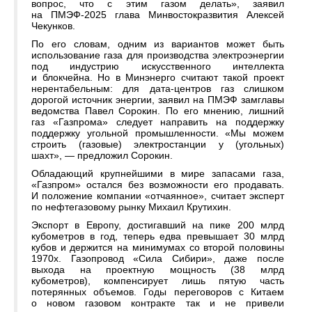
вопрос, что с этим газом делать», заявил
на ПМЭФ-2025 глава Минвостокразвития Алексей
Чекунков.
По его словам, одним из вариантов может быть
использование газа для производства электроэнергии
под индустрию искусственного интеллекта
и блокчейна. Но в Минэнерго считают такой проект
нерентабельным: для дата-центров газ слишком
дорогой источник энергии, заявил на ПМЭФ замглавы
ведомства Павел Сорокин. По его мнению, лишний
газ «Газпрома» следует направить на поддержку
поддержку угольной промышленности. «Мы можем
строить (газовые) электростанции у (угольных)
шахт», — предложил Сорокин.
Обладающий крупнейшими в мире запасами газа,
«Газпром» остался без возможности его продавать.
И положение компании «отчаянное», считает эксперт
по нефтегазовому рынку Михаил Крутихин.
Экспорт в Европу, достигавший на пике 200 млрд
кубометров в год, теперь едва превышает 30 млрд
кубов и держится на минимумах со второй половины
1970х. Газопровод «Сила Сибири», даже после
выхода на проектную мощность (38 млрд
кубометров), компенсирует лишь пятую часть
потерянных объемов. Годы переговоров с Китаем
о новом газовом контракте так и не привели