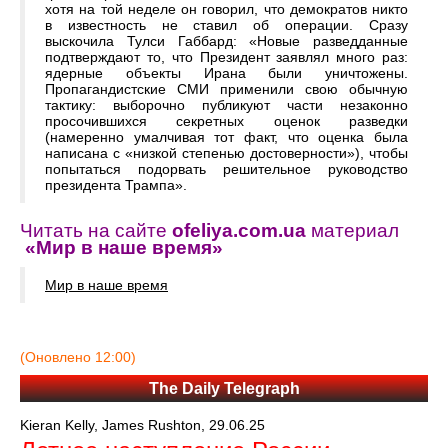
хотя на той неделе он говорил, что демократов никто
в известность не ставил об операции. Сразу
выскочила Тулси Габбард: «Новые разведданные
подтверждают то, что Президент заявлял много раз:
ядерные объекты Ирана были уничтожены.
Пропагандистские СМИ применили свою обычную
тактику: выборочно публикуют части незаконно
просочившихся секретных оценок разведки
(намеренно умалчивая тот факт, что оценка была
написана с «низкой степенью достоверности»), чтобы
попытаться подорвать решительное руководство
президента Трампа».
Читать на сайте
ofeliya.com.ua
материал
«Мир в наше время»
Мир в наше время
(Оновлено 12:00)
The Daily Telegraph
Kieran Kelly, James Rushton, 29.06.25