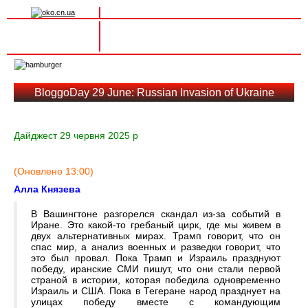
Вхід на сайт
Реєстрація
Toggle
navigation
BloggoDay 29 June: Russian Invasion of Ukraine
Дайджест 29 червня 2025 р
(Оновлено 13:00)
Алла Князева
В Вашингтоне разгорелся скандал из-за событий в
Иране. Это какой-то гребаный цирк, где мы живем в
двух альтернативных мирах. Трамп говорит, что он
спас мир, а анализ военных и разведки говорит, что
это был провал. Пока Трамп и Израиль празднуют
победу, иранские СМИ пишут, что они стали первой
страной в истории, которая победила одновременно
Израиль и США. Пока в Тегеране народ празднует на
улицах победу вместе с командующим