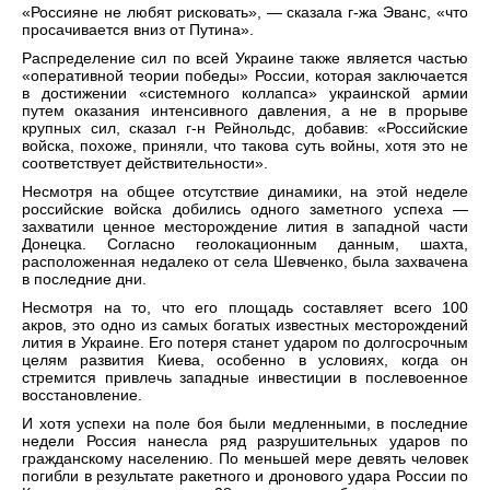
«Россияне не любят рисковать», — сказала г-жа Эванс, «что
просачивается вниз от Путина».
Распределение сил по всей Украине также является частью
«оперативной теории победы» России, которая заключается
в достижении «системного коллапса» украинской армии
путем оказания интенсивного давления, а не в прорыве
крупных сил, сказал г-н Рейнольдс, добавив: «Российские
войска, похоже, приняли, что такова суть войны, хотя это не
соответствует действительности».
Несмотря на общее отсутствие динамики, на этой неделе
российские войска добились одного заметного успеха —
захватили ценное месторождение лития в западной части
Донецка. Согласно геолокационным данным, шахта,
расположенная недалеко от села Шевченко, была захвачена
в последние дни.
Несмотря на то, что его площадь составляет всего 100
акров, это одно из самых богатых известных месторождений
лития в Украине. Его потеря станет ударом по долгосрочным
целям развития Киева, особенно в условиях, когда он
стремится привлечь западные инвестиции в послевоенное
восстановление.
И хотя успехи на поле боя были медленными, в последние
недели Россия нанесла ряд разрушительных ударов по
гражданскому населению. По меньшей мере девять человек
погибли в результате ракетного и дронового удара России по