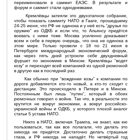
переименовали в саммит ЕАЭС. В результате и
форум и саммит стали однодневками.
Кремлёвцы затеяли это двухэтапное собрание,
чтобы показать саммиту НАТО в Гааге, прошедшему
24-25 июня, что РФ не одинока и у неё есть “друзья по
оружию” из ОДКБ и если что, то Альянсу придётся
воевать с ними тоже. Москва усиленно доказывает
всем и себе в первую очередь, что она не одинока в
этом мире. Только провели с 18 по 21 июня в
Петербурге международный экономический форум,
как через пять дней устроили себе двухдневный
фуршет по экономике в Минске. Кремлёвцы “водят
козу” и переходят всей компанией из одной рюмочной
в другую как в последний раз.
Как обычно при “вождении козы” к компании по
дороге добавляется кто-то новый, а кто-то сходит с
дистанции. Это происходило в Питере и в Минске.
Постоянным был лишь “путин”, который в обоих
рюмочных говорил о войне. Так что, в реальности это
крутится не вокруг экономики, а вокруг российско-
украинской войны и ОДКБ, у которого плохой аналог
статьи 5 устава НАТО.
Никто в НАТО, включая Трампа, не знает, как ею
пользоваться, так как все полагали, что делать это
никогда не придётся. Достаточно делать страшные
глаза, и РФ никогда не нападёт. Но четвёртый год