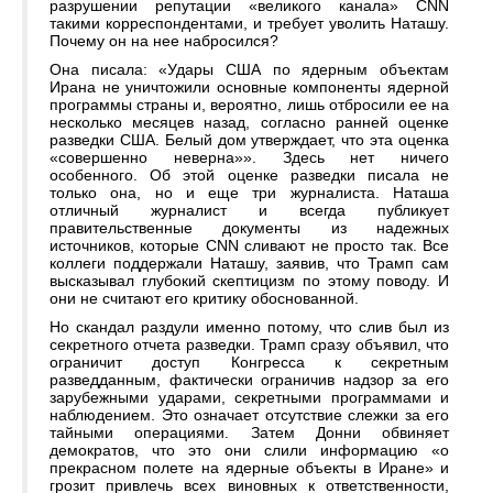
разрушении репутации «великого канала» CNN
такими корреспондентами, и требует уволить Наташу.
Почему он на нее набросился?
Она писала: «Удары США по ядерным объектам
Ирана не уничтожили основные компоненты ядерной
программы страны и, вероятно, лишь отбросили ее на
несколько месяцев назад, согласно ранней оценке
разведки США. Белый дом утверждает, что эта оценка
«совершенно неверна»». Здесь нет ничего
особенного. Об этой оценке разведки писала не
только она, но и еще три журналиста. Наташа
отличный журналист и всегда публикует
правительственные документы из надежных
источников, которые CNN сливают не просто так. Все
коллеги поддержали Наташу, заявив, что Трамп сам
высказывал глубокий скептицизм по этому поводу. И
они не считают его критику обоснованной.
Но скандал раздули именно потому, что слив был из
секретного отчета разведки. Трамп сразу объявил, что
ограничит доступ Конгресса к секретным
разведданным, фактически ограничив надзор за его
зарубежными ударами, секретными программами и
наблюдением. Это означает отсутствие слежки за его
тайными операциями. Затем Донни обвиняет
демократов, что это они слили информацию «о
прекрасном полете на ядерные объекты в Иране» и
грозит привлечь всех виновных к ответственности,