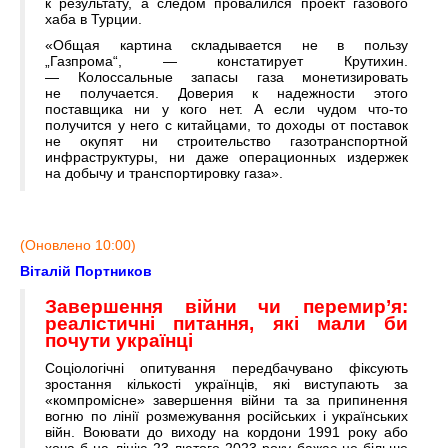
к результату, а следом провалился проект газового
хаба в Турции.
«Общая картина складывается не в пользу
„Газпрома“, — констатирует Крутихин.
— Колоссальные запасы газа монетизировать
не получается. Доверия к надежности этого
поставщика ни у кого нет. А если чудом что-то
получится у него с китайцами, то доходы от поставок
не окупят ни строительство газотранспортной
инфраструктуры, ни даже операционных издержек
на добычу и транспортировку газа».
(Оновлено 10:00)
Віталій Портников
Завершення війни чи перемир’я:
реалістичні питання, які мали би
почути українці
Соціологічні опитування передбачувано фіксують
зростання кількості українців, які виступають за
«компромісне» завершення війни та за припинення
вогню по лінії розмежування російських і українських
війн. Воювати до виходу на кордони 1991 року або