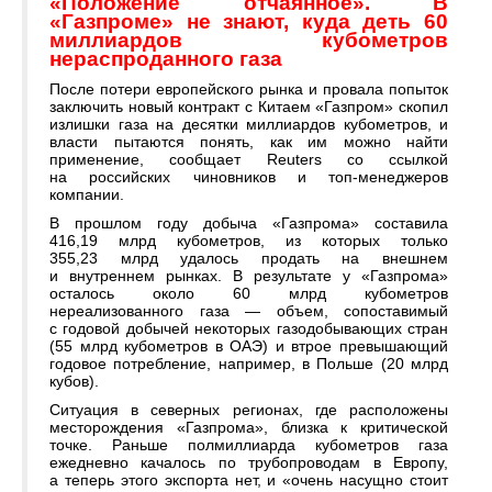
«Положение отчаянное». В
«Газпроме» не знают, куда деть 60
миллиардов кубометров
нераспроданного газа
После потери европейского рынка и провала попыток
заключить новый контракт с Китаем «Газпром» скопил
излишки газа на десятки миллиардов кубометров, и
власти пытаются понять, как им можно найти
применение, сообщает Reuters со ссылкой
на российских чиновников и топ-менеджеров
компании.
В прошлом году добыча «Газпрома» составила
416,19 млрд кубометров, из которых только
355,23 млрд удалось продать на внешнем
и внутреннем рынках. В результате у «Газпрома»
осталось около 60 млрд кубометров
нереализованного газа — объем, сопоставимый
с годовой добычей некоторых газодобывающих стран
(55 млрд кубометров в ОАЭ) и втрое превышающий
годовое потребление, например, в Польше (20 млрд
кубов).
Ситуация в северных регионах, где расположены
месторождения «Газпрома», близка к критической
точке. Раньше полмиллиарда кубометров газа
ежедневно качалось по трубопроводам в Европу,
а теперь этого экспорта нет, и «очень насущно стоит