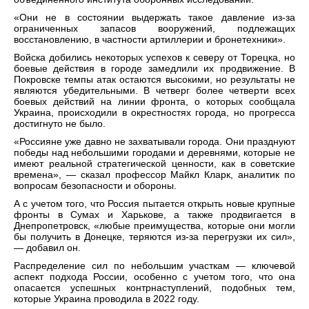
«Они не в состоянии выдержать такое давление из-за
ограниченных запасов вооружений, подлежащих
восстановлению, в частности артиллерии и бронетехники».
Войска добились некоторых успехов к северу от Торецка, но
боевые действия в городе замедлили их продвижение. В
Покровске темпы атак остаются высокими, но результаты не
являются убедительными. В четверг более четверти всех
боевых действий на линии фронта, о которых сообщала
Украина, происходили в окрестностях города, но прогресса
достигнуто не было.
«Россияне уже давно не захватывали города. Они празднуют
победы над небольшими городами и деревнями, которые не
имеют реальной стратегической ценности, как в советские
времена», — сказал профессор Майкл Кларк, аналитик по
вопросам безопасности и обороны.
А с учетом того, что Россия пытается открыть новые крупные
фронты в Сумах и Харькове, а также продвигается в
Днепропетровск, «любые преимущества, которые они могли
бы получить в Донецке, теряются из-за перегрузки их сил»,
— добавил он.
Распределение сил по небольшим участкам — ключевой
аспект подхода России, особенно с учетом того, что она
опасается успешных контрнаступлений, подобных тем,
которые Украина проводила в 2022 году.