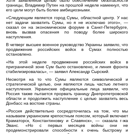
Хотя заявленной целью было обеспечение безопасности
границы, Владимир Путин на прошлой неделе намекнул, что
его цели могут быть более амбициозными.
«Следующим является город Сумы, областной центр. У нас
нет задачи захватить Сумы, но я не исключаю этого», —
сказал он на экономическом форуме в Санкт-Петербурге,
вновь вызвав опасения по поводу более широкого
наступления.
В четверг высшее военное руководство Украины заявило, что
продвижение российских войск в Сумах полностью
остановлено.
«На этой неделе продвижение российских войск в
приграничной зоне Сум было остановлено, и линия фронта
стабилизировалась», — заявил Александр Сырский.
Несмотря на то что Сумы являются символической и
стратегической целью, они являются лишь частью летнего
наступления. Украинские официальные лица заявили, что
Россия также пытается прорвать границу Днепропетровской
области и продолжить наступление с целью захватить весь
Донбасс на востоке страны.
«Россия действительно сосредоточилась на том, что мы
называем украинским крепостным поясом, который включает
Краматорск, Константиновку и Славянск», — сказала г-жа
Эванс. «Но с первых месяцев войны они не
продемонстрировали способности к очень быстрому и