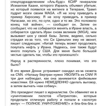
спецподразделением «Аль-Кудс» КСИР генералом
Исмаилом Каани, которого Израиль объявил убитым,
но который появился на митинге в Тегеране, Трамп
пудрит мозги своим MAGA. «Я не хочу приводить в
пример Хиросиму. Я не хочу приводить в пример
Нагасаки, но это, по сути, одно и то же. Это положило
конец той войне», — сообщает он. Затем он
сообщает, что не собирается менять в Иране власть, а
собирается сделать Иран снова великим (MIGA), чем
вызывает шок у своей базы. Затем, видимо, сильно
страдая из-за того, что Си Цзиньпин ему не звонит,
пишет следующее: «Китай теперь может продолжать
покупать нефть у Ирана. Надеюсь, они также будут
много покупать у США. Для меня было большой
честью сделать так, чтобы это произошло!»
Народ в растерянности, плохо понимая, что это
было?
В это время Донни устраивает скандал из-за сюжета
на CNN. «Наташу Бертран нужно УВОЛИТЬ из CNN! Я
три дня наблюдал, как она занимается фейковыми
новостями. Ей нужно НЕМЕДЛЕННО сделать выговор,
а затем выгнать «как собаку».
Это президент пишет о журналистке. Он обвиняет ее в
«уничтожении пилотов «Патриотов», которые
проделали отличную работу и попали в «золотую
жилу» — ПОЛНОЕ УНИЧТОЖЕНИЕ!» и бла-бла-бла о