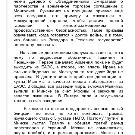
некий договор с Объединёнными Эмиратами о
партнёрстве и временное торговое соглашение с
Монголией. Лукашенко на прощание призвал ещё
всех следовать его примеру и отказаться от
международной торговли, чтобы достичь полной
гармонии с импортозамещением и
продовольственной безопасностью. Такие призывы
озвучивают, когда готовятся к долгой войне, и к тому,
что бананы из Эквадора в “союзное государство”
перестанут завозить.
Но главным достижением форума названо то, что к
нему по видеосвязи обратились Пашинян и
Пезешкиан. Первое означает, Армения пока не будет
выходить из ЕАЭС, а второе, что власти Ирана не
сильно обиделись на Москву за то, что даже йода не
прислала. В достижениях и прибытие делегации от
хунты Мьянмы в качестве нового наблюдателя за
ЕАЭС. В общем, все разведки мира, включая Мьянмы,
выпили в Минске за счёт Москвы и закусили из
запасов лукашенки. В Питере пили и закусывали
только за счёт заведения.
В кремле готовятся предпринять осенью новый
блицкриг, но пока не хотят волновать Трампа,
изучающего статью 5 устава НАТО. Поэтому “путин” в
Минске льстил Трампу и обещал третий раунд
переговоров с Украиной. Можно не сомневаться,
раунд пройдёт, и в рамках программы Москвы по