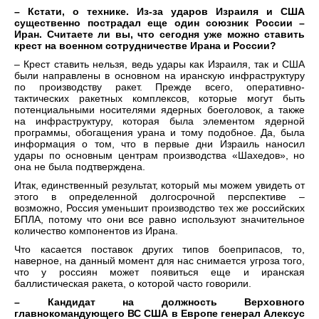
– Кстати, о технике. Из-за ударов Израиля и США
существенно пострадал еще один союзник России –
Иран. Считаете ли вы, что сегодня уже можно ставить
крест на военном сотрудничестве Ирана и России?
– Крест ставить нельзя, ведь удары как Израиля, так и США
были направлены в основном на иранскую инфраструктуру
по производству ракет. Прежде всего, оперативно-
тактических ракетных комплексов, которые могут быть
потенциальными носителями ядерных боеголовок, а также
на инфраструктуру, которая была элементом ядерной
программы, обогащения урана и тому подобное. Да, была
информация о том, что в первые дни Израиль наносил
удары по основным центрам производства «Шахедов», но
она не была подтверждена.
Итак, единственный результат, который мы можем увидеть от
этого в определенной долгосрочной перспективе –
возможно, Россия уменьшит производство тех же российских
БПЛА, потому что они все равно используют значительное
количество компонентов из Ирана.
Что касается поставок других типов боеприпасов, то,
наверное, на данный момент для нас снимается угроза того,
что у россиян может появиться еще и иранская
баллистическая ракета, о которой часто говорили.
– Кандидат на должность Верховного
главнокомандующего ВС США в Европе генерал Алексус