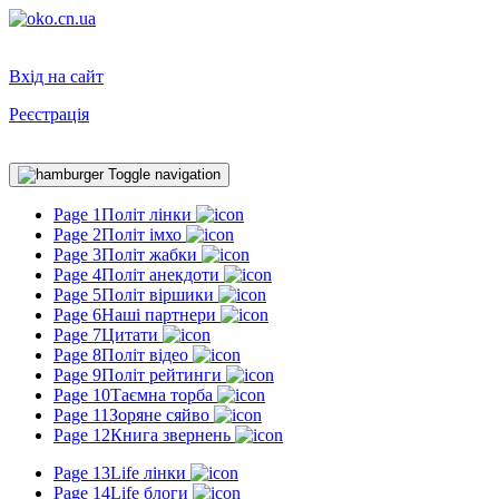
Вхід на сайт
Реєстрація
Toggle navigation
Page 1
Політ лінки
Page 2
Політ імхо
Page 3
Політ жабки
Page 4
Політ анекдоти
Page 5
Політ віршики
Page 6
Наші партнери
Page 7
Цитати
Page 8
Політ відео
Page 9
Політ рейтинги
Page 10
Таємна торба
Page 11
Зоряне сяйво
Page 12
Книга звернень
Page 13
Life лінки
Page 14
Life блоги