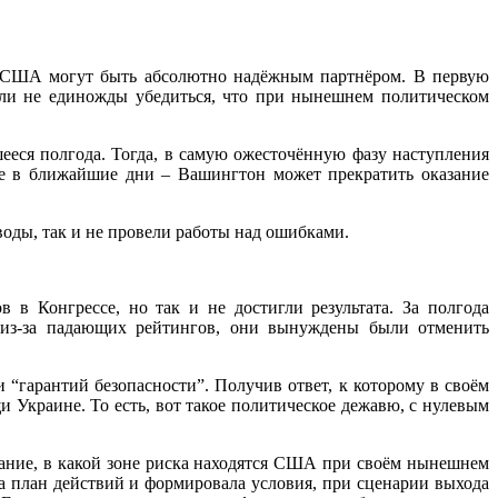
то США могут быть абсолютно надёжным партнёром. В первую
ыли не единожды убедиться, что при нынешнем политическом
еся полгода. Тогда, в самую ожесточённую фазу наступления
е в ближайшие дни – Вашингтон может прекратить оказание
воды, так и не провели работы над ошибками.
в Конгрессе, но так и не достигли результата. За полгода
ы из-за падающих рейтингов, они вынуждены были отменить
 “гарантий безопасности”. Получив ответ, к которому в своём
краине. То есть, вот такое политическое дежавю, с нулевым
ание, в какой зоне риска находятся США при своём нынешнем
а план действий и формировала условия, при сценарии выхода