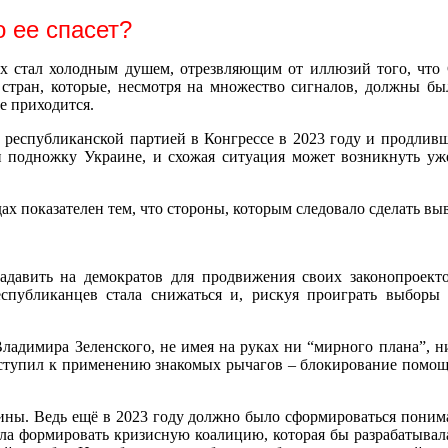
 ее спасет?
гих стал холодным душем, отрезвляющим от иллюзий того, ч
й стран, которые, несмотря на множество сигналов, должны б
е приходится.
еспубликанской партией в Конгрессе в 2023 году и продливше
 подножку Украине, и схожая ситуация может возникнуть уж
ах показателен тем, что стороны, которым следовало сделать вы
давить на демократов для продвижения своих законопроектов 
спубликанцев стала снижаться и, рискуя проиграть выбор
ладимира Зеленского, не имея на руках ни “мирного плана”, ни
тупил к применению знакомых рычагов – блокирование помощи У
аины. Ведь ещё в 2023 году должно было сформироваться поним
ла формировать кризисную коалицию, которая бы разрабатывал