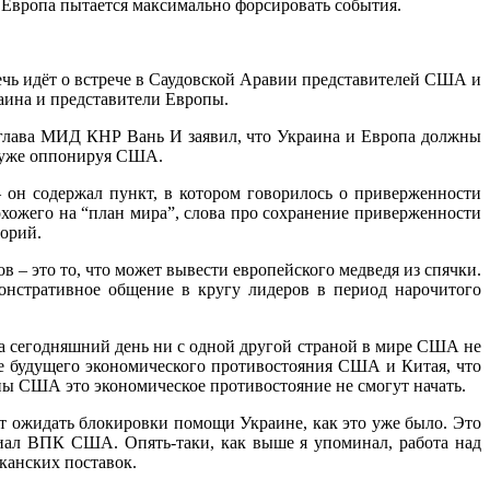
 Европа пытается максимально форсировать события.
Речь идёт о встрече в Саудовской Аравии представителей США и
раина и представители Европы.
 глава МИД КНР Вань И заявил, что Украина и Европа должны
о уже оппонируя США.
– он содержал пункт, в котором говорилось о приверженности
охожего на “план мира”, слова про сохранение приверженности
торий.
 это то, что может вывести европейского медведя из спячки.
онстративное общение в кругу лидеров в период нарочитого
а сегодняшний день ни с одной другой страной в мире США не
е будущего экономического противостояния США и Китая, что
ины США это экономическое противостояние не смогут начать.
ует ожидать блокировки помощи Украине, как это уже было. Это
циал ВПК США. Опять-таки, как выше я упоминал, работа над
канских поставок.