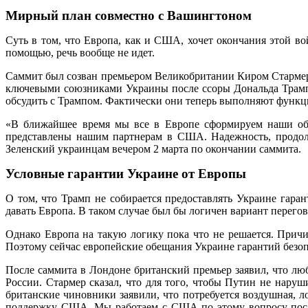
Мирный план совместно с Вашингтоном
Суть в том, что Европа, как и США, хочет окончания этой в
помощью, речь вообще не идет.
Саммит был созван премьером Великобритании Киром Стармеро
ключевыми союзниками Украины после ссоры Дональда Трамп
обсудить с Трампом. Фактически они теперь выполняют функ
«В ближайшее время мы все в Европе сформируем наши об
представлены нашим партнерам в США. Надежность, продол
Зеленский украинцам вечером 2 марта по окончании саммита.
Условные гарантии Украине от Европы
О том, что Трамп не собирается предоставлять Украине гара
давать Европа. В таком случае был бы логичен вариант перего
Однако Европа на такую логику пока что не решается. Причи
Поэтому сейчас европейские обещания Украине гарантий безоп
После саммита в Лондоне британский премьер заявил, что л
России. Стармер сказал, что для того, чтобы Путин не нар
британские чиновники заявили, что потребуется воздушная, л
поддержку США. Мы работаем с США по этому вопросу после