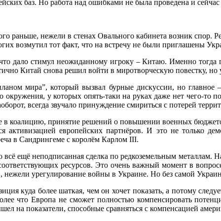
ских баз. Но работа над ошибками не была проведена и сейчас
ого раньше, нежели в стенах Овального кабинета возник спор. 
огих возмутил тот факт, что на встречу не были приглашены Ук
 что дало стимул неожиданному игроку – Китаю. Именно тогда
матично Китай снова решил войти в миротворческую повестку, н
планом мира”, который вызвал бурные дискуссии, но главное 
 окружения, у которых опять-таки на руках даже нет чего-то п
аоборот, всегда звучало принуждение смириться с потерей терри
 в коалицию, принятие решений о повышении военных бюджетов –
ся активизацией европейских партнёров. И это не только дем
еча в Сандрингеме с королём Карлом III.
 всё ещё неподписанная сделка по редкоземельным металлам. Н
 соответствующих ресурсов. Это очень важный момент в вопрос
ей, нежели урегулирование войны в Украине. Но без самой Укра
озиция куда более шаткая, чем он хочет показать, а потому след
более что Европа не сможет полностью компенсировать потен
ел на показатели, способные сравняться с компенсацией амери