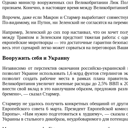
Однако министр вооруженных сил Великобритании Люк Полла
признаем. Конечно, в настоящее время между Великобритание
Впрочем, даже если Макрон и Стармер выработают совместную 
По-видимому, ни Путин, ни Зеленский не согласятся на переми
Например, Зеленский до сих пор настаивал, что он хочет п
между Трампом и Зеленским предстоит тяжелая работа: с од
европейские миротворцы — это достаточные гарантии безопасн
весь этот сценарий легко может сорваться на переговорах Ваш
Вооружить себя и Украину
Независимо от перспектив окончания российско-украинской 
позволит Украине использовать 1,6 млрд фунтов стерлингов э
позволит создать рабочие места в рамках плана правител
Великобритания увеличит военные расходы до 2,5% ВВП к 202
внести свой вклад в это наилучшим образом, предложив разл
бремени», — сказал Стармер.
Стармеру не удалось получить конкретных обещаний от други
Европейского совета 6 марта. Президент Европейской коми
Европы». «Нам нужно подготовиться к худшему», — сказала о
Украины в стального дикобраза, неудобоваримого для потенциа