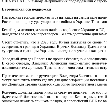
США из НАТО и вывода американских подразделений с европей
Европейская ось поддержки
Интересная геополитическая игра началась на самом деле намн
России по вопросу урегулирования войны в Украине. Тогда мн
Белый дом демонстративно нанёс оскорбление Украине и ЕС,
находиться за столом переговоров. То есть достаточно дипло
Стоит отметить, что в 2023 году Китай выступал со своим “
суверенным границам Украины. В речах Дональда Трампа и его
суверенным границам Украины никогда не звучали, а как раз н
Холодный душ для Европы не прошёл бесследно и объединение
В свою очередь, Владимир Зеленский максимально пользует
изоляционизма Дональда Трампа, это и многозначительная встр
Практические же инструментарии Владимира Зеленского — это
могут заключить такую сделку для диверсификации поставок
для Дональда Трампа является куда более приоритетной задач
Конечно, Дональд Трамп никогда сразу не признает, что его п
будет самый болезненный шаг со стороны Белого дома, тем 
ошибками началась слишком поздно, и европейский ВПК не выш