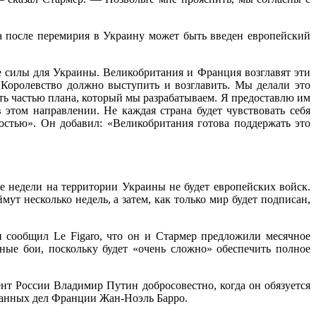
да после перемирия в Украину может быть введен европейский
ие силы для Украины. Великобритания и Франция возглавят эти
Королевство должно выступить и возглавить. Мы делали это
ать частью плана, который мы разрабатываем. Я предоставлю им
 этом направлении. Не каждая страна будет чувствовать себя
остью». Он добавил: «Великобритания готова поддержать это
 недели на территории Украины не будет европейских войск.
ут несколько недель, а затем, как только мир будет подписан,
н сообщил Le Figaro, что он и Стармер предложили месячное
мные бои, поскольку будет «очень сложно» обеспечить полное
ент России Владимир Путин добросовестно, когда он обязуется
транных дел Франции Жан-Ноэль Барро.