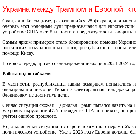
Украина между Трампом и Европой: кто
Скандал в Белом доме, разразившийся 28 февраля, для мно
очередь этот холодный душ предназначался для европейски
устройстве США о стабильности и предсказуемости говорить н
Самым ярким примером стало блокирование помощи Украине р
российских оккупационных войск, республиканцы поставили
помощи Киеву.
В свою очередь, пример с блокировкой помощи в 2023-2024 год
Работа над ошибками
В частности, республиканцы таким демаршем попытались на
блокирования помощи Украине электоральная поддержка ре
блокировку, не достигнув цели.
Сейчас ситуация схожая – Дональд Трамп пытался давить на В
махровом окружении 47-й президент США не привык, он прис
учётом ошибок прошлого.
Но, аналогичная ситуация и с европейскими партнёрами Укр
политическом устройстве. Уже в 2023 году Европа должны бы