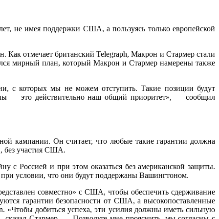
лет, не имея поддержки США, а пользуясь только европейской
 Как отмечает британский Telegraph, Макрон и Стармер стали
лся мирный план, который Макрон и Стармер намерены также
, с которых мы не можем отступить. Такие позиции будут
йны — это действительно наш общий приоритет», — сообщил
рной кампании. Он считает, что любые такие гарантии должна
й, без участия США.
ну с Россией и при этом оказаться без американской защиты.
о при условии, что они будут поддержаны Вашингтоном.
редставлен совместно» с США, чтобы обеспечить сдерживание
буются гарантии безопасности от США, а высокопоставленные
an. «Чтобы добиться успеха, эти усилия должны иметь сильную
сказал Стармер. — Позвольте мне прояснить, мы согласны с