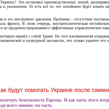
в Украину? Это остановка производственных линий, расширявш
 увольнения. То есть всё то, что неизбежно будет влиять на
так и его инструмент давления. Проблема – отсутствие постав
вала фронта. В свою очередь, внутриполитическая нестабильн
к и не продемонстрировавшего эффективные управленческие навы
которую привёл с собой Трамп. Но этот изоляционизм открыва
ономической и культурной экспансии, что только укрепит его 
ак будут помогать Украине после самми
еспечить безопасность Европы. И как часть этого воп
де всего именно эта часть