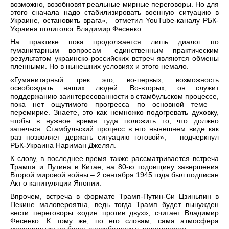
возможно, возобновят реальные мирные переговоры. Но для
этого сначала надо стабилизировать военную ситуацию в
Украине, остановить врага», –отметил YouTube-каналу РБК-
Украина политолог Владимир Фесенко.
На практике пока продолжается лишь диалог по
гуманитарным вопросам –единственным практическим
результатом украинско-российских встреч являются обмены
пленными. Но в нынешних условиях и этого немало.
«Гуманитарный трек это, во-первых, возможность
освобождать наших людей. Во-вторых, он служит
поддержанию заинтересованности в стамбульском процессе,
пока нет ощутимого прогресса по основной теме –
перемирие. Знаете, это как немножко подогревать духовку,
чтобы в нужное время туда положить то, что должно
запечься. Стамбульский процесс в его нынешнем виде как
раз позволяет держать ситуацию готовой», – подчеркнул
РБК-Украина Нариман Джелял.
К слову, в последнее время также рассматривается встреча
Трампа и Путина в Китае, на 80-ю годовщину завершения
Второй мировой войны – 2 сентября 1945 года был подписан
Акт о капитуляции Японии.
Впрочем, встреча в формате Трамп-Путин-Си Цзиньпин в
Пекине маловероятна, ведь тогда Трамп будет вынужден
вести переговоры «один против двух», считает Владимир
Фесенко. К тому же, по его словам, сама атмосфера