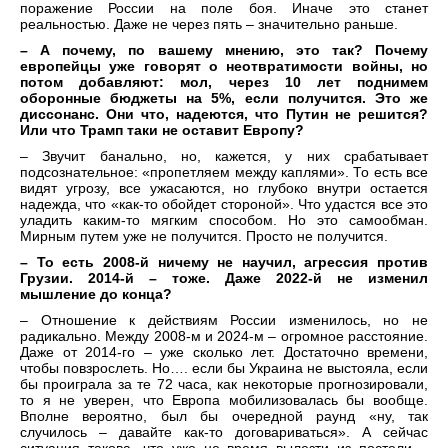
поражение России на поле боя. Иначе это станет
реальностью. Даже не через пять – значительно раньше.
– А почему, по вашему мнению, это так? Почему
европейцы уже говорят о неотвратимости войны, но
потом добавляют: мол, через 10 лет поднимем
оборонные бюджеты на 5%, если получится. Это же
диссонанс. Они что, надеются, что Путин не решится?
Или что Трамп таки не оставит Европу?
– Звучит банально, но, кажется, у них срабатывает
подсознательное: «пропетляем между каплями». То есть все
видят угрозу, все ужасаются, но глубоко внутри остается
надежда, что «как-то обойдет стороной». Что удастся все это
уладить каким-то мягким способом. Но это самообман.
Мирным путем уже не получится. Просто не получится.
– То есть 2008-й ничему не научил, агрессия против
Грузии. 2014-й – тоже. Даже 2022-й не изменил
мышление до конца?
– Отношение к действиям России изменилось, но не
радикально. Между 2008-м и 2024-м – огромное расстояние.
Даже от 2014-го – уже сколько лет. Достаточно времени,
чтобы повзрослеть. Но…. если бы Украина не выстояла, если
бы проиграла за те 72 часа, как некоторые прогнозировали,
то я не уверен, что Европа мобилизовалась бы вообще.
Вполне вероятно, был бы очередной раунд «ну, так
случилось – давайте как-то договариваться». А сейчас