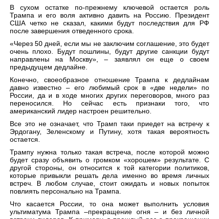
В сухом остатке по-прежнему ключевой остается роль
Трампа и его воля активно давить на Россию. Президент
США четко не сказал, какими будут последствия для РФ
после завершения отведенного срока.
«Через 50 дней, если мы не заключим соглашение, это будет
очень плохо. Будут пошлины, будут другие санкции будут
направлены на Москву», – заявлял он еще о своем
предыдущем дедлайне.
Конечно, своеобразное отношение Трампа к дедлайнам
давно известно – его любимый срок в «две недели» по
России, да и в ходе многих других переговоров, много раз
переносился. Но сейчас есть признаки того, что
американский лидер настроен решительно.
Все это не означает, что Трамп таки приедет на встречу к
Эрдогану, Зеленскому и Путину, хотя такая вероятность
остается.
Трампу нужна только такая встреча, после которой можно
будет сразу объявить о громком «хорошем» результате. С
другой стороны, он относится к той категории политиков,
которые привыкли решать дела именно во время личных
встреч. В любом случае, стоит ожидать и новых попыток
повлиять персонально на Трампа.
Что касается России, то она может выполнить условия
ультиматума Трампа –прекращение огня – и без личной