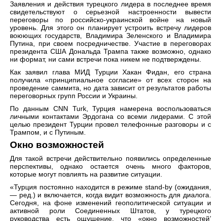
Заявления и действия турецкого лидера в последнее время
свидетельствуют о серьезной настроенности вывести
переговоры по российско-украинской войне на новый
уровень. Для этого он планирует устроить встречу лидеров
воюющих государств, Владимира Зеленского и Владимира
Путина, при своем посредничестве. Участие в переговорах
президента США Дональда Трампа также возможно, однако
ни формат, ни сами встречи пока никем не подтверждены.
Как заявил глава МИД Турции Хакан Фидан, его страна
получила «принципиальное согласие» от всех сторон на
проведение саммита, но дата зависит от результатов работы
переговорных групп России и Украины.
По данным CNN Turk, Турция намерена воспользоваться
личными контактами Эрдогана со всеми лидерами. С этой
целью президент Турции провел телефонные разговоры и с
Трампом, и с Путиным.
Окно возможностей
Для такой встречи действительно появились определенные
перспективы, однако остается очень много факторов,
которые могут повлиять на развитие ситуации.
«Турция постоянно находится в режиме stand-by (ожидания,
— ред.) и включается, когда видит возможность для диалога.
Сегодня, на фоне изменений геополитической ситуации и
активной роли Соединенных Штатов, у турецкого
руководства есть ощущение, что «окно возможностей’