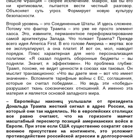
смысле Франция – скорее исключение. Макрон, как бы его
ни критиковали, пытается вести честный разговор.
Объясняет суть угроз. Формирует новую культуру
безопасности.
Второй уровень – это Соединенные Штаты. И здесь сложнее.
Потому что фактор Трампа – это уже не просто элемент
хаоса. Это, извините, перманентное переформатирование
самой архитектуры Запада. Что толкает Трампа? Прежде
всего идея America First. В его голове Америка – жертва: все
ее эксплуатируют, а она платит. И вот он, мол, наводит
порядок. Плюс характерная для него персонализация
политики: «Я сказал поднять оборонные бюджеты – вы
подняли. Значит, я эффективен». Но проблема глубже:
Трамп, похоже, не видит ценности в союзах как таковых. Он
мыслит транзакционно: «Что вы даете мне – вот что имеет
значение». Вспомните тарифные войны с ЕС, соглашения,
которые он считал победами… Но ведь эти «победы»
разрушают ткань союзнических отношений. А именно эта
материя и является основой западного мира.
– Европейцы наконец услышали от президента
Дональда Трампа жесткий сигнал в адрес России, на
который они так надеялись. Но в европейских столицах
все равно считают, что на горизонте маячит
масштабный пересмотр позиций американских войск в
Европе. При этом если США существенно сократят свое
военное присутствие на континенте, это усложнит
противодействие российской агрессии в долгосрочной