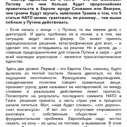
Потому что чем больше будет пророссийских
правительств в Европе вроде Словакии или Венгрии,
чем громче будут звучать заявления Трампа о том, что 5
статью НАТО можно трактовать по-разному… тем выше
соблазн у Путина действовать.
– Если начать с конца – с Путина, то мы имеем дело с
диктатурой. И здесь проблема не в логике, а в том, как
ситуацию видит лично фюрер. Он может принять
иррациональное решение, катастрофическое для всех, – и
сделает это, не оглядываясь на реалии. Но в целом, да –
главным предохранителем для планов Путина и шире – для
всей коалиции агрессоров – является трансатлантическое
единство.
Здесь два уровня. Первый – это Европа. Она, наконец, будто
вылезла из теплой постели. Начала двигаться, но без
ощущения неотложности. Французские, нидерландские,
скандинавские политики говорят правильные вещи,
признают угрозу, даже называют ее неотвратимой, но между
словами и реальными действиями лежит пропасть.
Посмотрите на результаты последнего саммита НАТО в
Гааге: решения приняты, а часть стран уже в процессе
начали пятиться. Мол, «нам будет сложно», «это дорого»,
«нет консенсуса»… И вот это – отсутствие откровенного
разговора с собственным обществом – это
фундаментальная проблема. Европейцам надо честно
сказать: на кону – не цены на топливо, а выживание. В этом