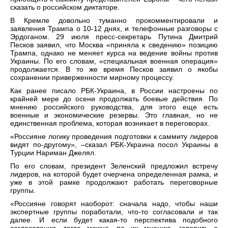
сказать о российском диктаторе.
В Кремле довольно туманно прокомментировали и
заявления Трампа о 10-12 днях, и телефонные разговоры с
Эрдоганом. 29 июля пресс-секретарь Путина Дмитрий
Песков заявил, что Москва «приняла к сведению» позицию
Трампа, однако не меняет курса на ведение войны против
Украины. По его словам, «специальная военная операция»
продолжается. В то же время Песков заявил о якобы
сохранении приверженности мирному процессу.
Как ранее писало РБК-Украина, в России настроены по
крайней мере до осени продолжать боевые действия. По
мнению российского руководства, для этого еще есть
военные и экономические резервы. Это главная, но не
единственная проблема, которая возникает в переговорах.
«Россияне логику проведения подготовки к саммиту лидеров
видят по-другому», –сказал РБК-Украина посол Украины в
Турции Нариман Джелял.
По его словам, президент Зеленский предложил встречу
лидеров, на которой будет очерчена определенная рамка, и
уже в этой рамке продолжают работать переговорные
группы.
«Россияне говорят наоборот: сначала надо, чтобы наши
экспертные группы поработали, что-то согласовали и так
далее. И если будет какая-то перспектива подобного