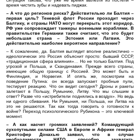
ситуация такова, что уже не время вылезти из постели –
время чистить зубы и надевать пиджак.
– А что до регионов риска? Действительно ли Балтия –
первая цель? Теневой флот России проходит через
Балтику, и страны НАТО могут перекрыть этот коридор.
РФ уже сопровождает танкеры военными кораблями. В
правительстве Германии также считают, что это будет
небольшая страна – Эстония или Латвия. Это
действительно наиболее вероятное направление?
– К сожалению, да. Балтия выглядит вполне реалистично –
идеологически это Россия объяснит просто: бывший СССР,
«традиционная сфера влияния»… Но не только Балтия. Под
угрозой и Польша, и Скандинавия. Прежде всего страны,
имеющие общую границу с Россией. Это может быть и
Финляндия, и Норвегия. И опять же, посмотрим на
поведение Путина: он всегда запускает пробные пули,
тестирует реакцию. Что он видит сегодня? Дроны и ракеты
залетают в Польшу, Румынию, Литву. Что мы слышим в
ответ? Разве что «истребители поднялись в воздух». Но ведь
ни одного сбивания. Ни Румыния, ни Польша, ни Литва на
это не решаются. Так как тогда говорить о готовности к
войне? Переход психологического Рубикона – это ключевой
момент.
– А как насчет громких заявлений? Командующий
сухопутными силами США в Европе и Африке генерал
Кристофер Донахью заявил, что в случае
необходимости НАТО способно захватить