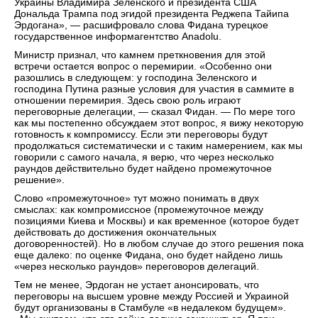
Украины Владимира Зеленского и президента США
Дональда Трампа под эгидой президента Реджепа Тайипа
Эрдогана», — расшифровало слова Фидана турецкое
государственное информагентство Anadolu.
Министр признал, что камнем преткновения для этой
встречи остается вопрос о перемирии. «Особенно они
разошлись в следующем: у господина Зеленского и
господина Путина разные условия для участия в саммите в
отношении перемирия. Здесь свою роль играют
переговорные делегации, — сказал Фидан. — По мере того
как мы постепенно обсуждаем этот вопрос, я вижу некоторую
готовность к компромиссу. Если эти переговоры будут
продолжаться систематически и с таким намерением, как мы
говорили с самого начала, я верю, что через несколько
раундов действительно будет найдено промежуточное
решение».
Слово «промежуточное» тут можно понимать в двух
смыслах: как компромиссное (промежуточное между
позициями Киева и Москвы) и как временное (которое будет
действовать до достижения окончательных
договоренностей). Но в любом случае до этого решения пока
еще далеко: по оценке Фидана, оно будет найдено лишь
«через несколько раундов» переговоров делегаций.
Тем не менее, Эрдоган не устает анонсировать, что
переговоры на высшем уровне между Россией и Украиной
будут организованы в Стамбуле «в недалеком будущем».