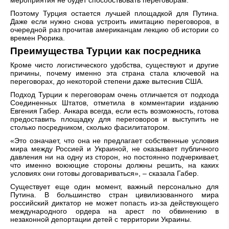
мероприятия не будет способствовать переговорам.
Поэтому Турция остается лучшей площадкой для Путина.
Даже если нужно снова устроить имитацию переговоров, в
очередной раз прочитав американцам лекцию об истории со
времен Рюрика.
Преимущества Турции как посредника
Кроме чисто логистического удобства, существуют и другие
причины, почему именно эта страна стала ключевой на
переговорах, до некоторой степени даже вытеснив США.
Подход Турции к переговорам очень отличается от подхода
Соединенных Штатов, отметила в комментарии изданию
Евгения Габер. Анкара всегда, если есть возможность, готова
предоставить площадку для переговоров и выступить не
столько посредником, сколько фасилитатором.
«Это означает, что она не предлагает собственные условия
мира между Россией и Украиной, не оказывает публичного
давления ни на одну из сторон, но постоянно подчеркивает,
что именно воюющие стороны должны решить, на каких
условиях они готовы договариваться», – сказала Габер.
Существует еще один момент, важный персонально для
Путина. В большинство стран цивилизованного мира
российский диктатор не может попасть из-за действующего
международного ордера на арест по обвинению в
незаконной депортации детей с территории Украины.