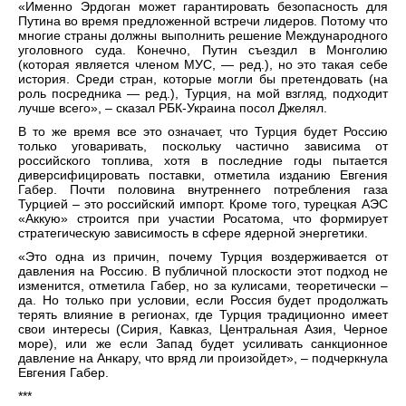
«Именно Эрдоган может гарантировать безопасность для
Путина во время предложенной встречи лидеров. Потому что
многие страны должны выполнить решение Международного
уголовного суда. Конечно, Путин съездил в Монголию
(которая является членом МУС, — ред.), но это такая себе
история. Среди стран, которые могли бы претендовать (на
роль посредника — ред.), Турция, на мой взгляд, подходит
лучше всего», – сказал РБК-Украина посол Джелял.
В то же время все это означает, что Турция будет Россию
только уговаривать, поскольку частично зависима от
российского топлива, хотя в последние годы пытается
диверсифицировать поставки, отметила изданию Евгения
Габер. Почти половина внутреннего потребления газа
Турцией – это российский импорт. Кроме того, турецкая АЭС
«Аккую» строится при участии Росатома, что формирует
стратегическую зависимость в сфере ядерной энергетики.
«Это одна из причин, почему Турция воздерживается от
давления на Россию. В публичной плоскости этот подход не
изменится, отметила Габер, но за кулисами, теоретически –
да. Но только при условии, если Россия будет продолжать
терять влияние в регионах, где Турция традиционно имеет
свои интересы (Сирия, Кавказ, Центральная Азия, Черное
море), или же если Запад будет усиливать санкционное
давление на Анкару, что вряд ли произойдет», – подчеркнула
Евгения Габер.
***