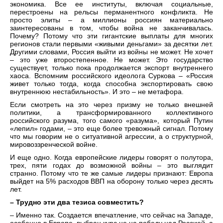
экономика. Все ее институты, включая социальные,
перестроены на рельсы перманентного конфликта. Не
просто элиты – а миллионы россиян материально
заинтересованы в том, чтобы война не заканчивалась.
Почему? Потому что эти гигантские выплаты для многих
регионов стали первыми «живыми деньгами» за десятки лет.
Другими словами, Россия выйти из войны не может. Не хочет
– это уже второстепенное. Не может. Это государство
существует, только пока продолжается экспорт внутреннего
хаоса. Вспомним российского идеолога Суркова – «Россия
живет только тогда, когда способна экспортировать свою
внутреннюю нестабильность». И это – не метафора.
Если смотреть на это через призму не только внешней
политики, а трансформированного коллективного
российского разума, того самого «разума», который Путин
«лепил» годами, – это еще более тревожный сигнал. Потому
что мы говорим не о ситуативной агрессии, а о структурной,
мировоззренческой войне.
И еще одно. Когда европейские лидеры говорят о полутора,
трех, пяти годах до возможной войны – это выглядит
странно. Потому что те же самые лидеры признают: Европа
выйдет на 5% расходов ВВП на оборону только через десять
лет.
– Трудно эти два тезиса совместить?
– Именно так. Создается впечатление, что сейчас на Западе,