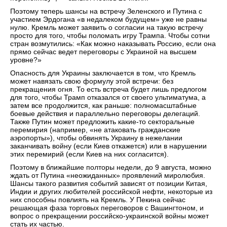
Поэтому теперь шансы на встречу Зеленского и Путина с
участием Эрдогана «в недалеком будущем» уже не равны
нулю. Кремль может заявить о согласии на такую встречу
просто для того, чтобы поломать игру Трампа. Чтобы сотни
стран возмутились: «Как можно наказывать Россию, если она
прямо сейчас ведет переговоры с Украиной на высшем
уровне?»
Опасность для Украины заключается в том, что Кремль
может навязать свою формулу этой встречи: без
прекращения огня. То есть встреча будет лишь предлогом
для того, чтобы Трамп отказался от своего ультиматума, а
затем все продолжится, как раньше: полномасштабные
боевые действия и параллельно переговоры делегаций.
Также Путин может предложить какие-то секторальные
перемирия (например, «не атаковать гражданские
аэропорты»), чтобы обвинять Украину в нежелании
заканчивать войну (если Киев откажется) или в нарушении
этих перемирий (если Киев на них согласится).
Поэтому в ближайшие полторы недели, до 9 августа, можно
ждать от Путина «неожиданных» проявлений миролюбия.
Шансы такого развития событий зависят от позиции Китая,
Индии и других любителей российской нефти, некоторые из
них способны повлиять на Кремль. У Пекина сейчас
решающая фаза торговых переговоров с Вашингтоном, и
вопрос о прекращении российско-украинской войны может
стать их частью.