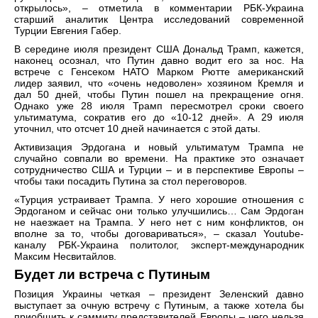
открылось», – отметила в комментарии РБК-Украина
старший аналитик Центра исследований современной
Турции Евгения Габер.
В середине июля президент США Дональд Трамп, кажется,
наконец осознал, что Путин давно водит его за нос. На
встрече с Генсеком НАТО Марком Рютте американский
лидер заявил, что «очень недоволен» хозяином Кремля и
дал 50 дней, чтобы Путин пошел на прекращение огня.
Однако уже 28 июля Трамп пересмотрел сроки своего
ультиматума, сократив его до «10-12 дней». А 29 июля
уточнил, что отсчет 10 дней начинается с этой даты.
Активизация Эрдогана и новый ультиматум Трампа не
случайно совпали во времени. На практике это означает
сотрудничество США и Турции – и в перспективе Европы –
чтобы таки посадить Путина за стол переговоров.
«Турция устраивает Трампа. У него хорошие отношения с
Эрдоганом и сейчас они только улучшились… Сам Эрдоган
не наезжает на Трампа. У него нет с ним конфликтов, он
вполне за то, чтобы договариваться», – сказал Youtube-
каналу РБК-Украина политолог, эксперт-международник
Максим Несвитайлов.
Будет ли встреча с Путиным
Позиция Украины четкая – президент Зеленский давно
выступает за очную встречу с Путиным, а также хотела бы
приобщить к саммиту представителей Европы – чего нельзя