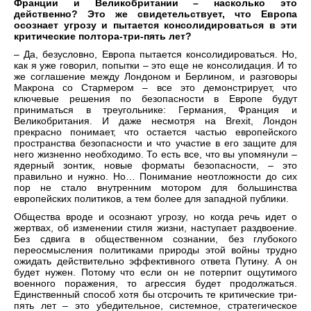
Франции и Великобритании – насколько это
действенно? Это же свидетельствует, что Европа
осознает угрозу и пытается консолидироваться в эти
критические полтора-три-пять лет?
– Да, безусловно, Европа пытается консолидироваться. Но,
как я уже говорил, попытки – это еще не консолидация. И то
же соглашение между Лондоном и Берлином, и разговоры
Макрона со Стармером – все это демонстрирует, что
ключевые решения по безопасности в Европе будут
приниматься в треугольнике: Германия, Франция и
Великобритания. И даже несмотря на Brexit, Лондон
прекрасно понимает, что остается частью европейского
пространства безопасности и что участие в его защите для
него жизненно необходимо. То есть все, что вы упомянули –
ядерный зонтик, новые форматы безопасности, – это
правильно и нужно. Но… Понимание неотложности до сих
пор не стало внутренним мотором для большинства
европейских политиков, а тем более для западной публики.
Общества вроде и осознают угрозу, но когда речь идет о
жертвах, об изменении стиля жизни, наступает раздвоение.
Без сдвига в общественном сознании, без глубокого
переосмысления политиками природы этой войны трудно
ожидать действительно эффективного ответа Путину. А он
будет нужен. Потому что если он не потерпит ощутимого
военного поражения, то агрессия будет продолжаться.
Единственный способ хотя бы отсрочить те критические три-
пять лет – это убедительное, системное, стратегическое