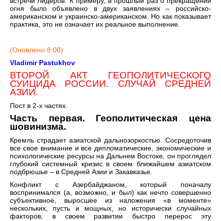
встречи лидеров. К примеру, в прошлый раз о прекращении
огня было объявлено в двух заявлениях – российско-
американском и украинско-американском. Но как показывает
практика, это не означает их реальное выполнение.
(Оновлено 8:00)
Vladimir Pastukhov
ВТОРОЙ АКТ ГЕОПОЛИТИЧЕСКОГО
СУИЦИДА РОССИИ. СЛУЧАЙ СРЕДНЕЙ
АЗИИ.
Пост в 2-х частях.
Часть первая. Геополитическая цена
шовинизма.
Кремль страдает азиатской дальнозоркостью. Сосредоточив
все свое внимание и все дипломатические, экономические и
психологические ресурсы на Дальнем Востоке, он проглядел
глубокий системный кризис в своем ближайшем азиатском
подбрюшье – в Средней Азии и Закавказье.
Конфликт с Азербайджаном, который поначалу
воспринимался (а, возможно, и был) как нечто совершенно
субъективное, выросшее из наложения «в моменте»
нескольких, пусть и мощных, но исторически случайных
факторов, в своем развитии быстро перерос эту