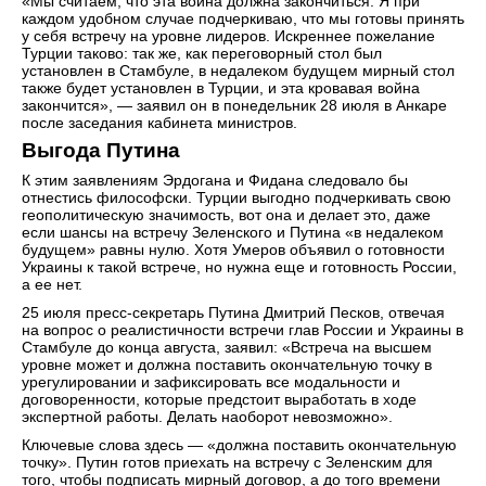
«Мы считаем, что эта война должна закончиться. Я при
каждом удобном случае подчеркиваю, что мы готовы принять
у себя встречу на уровне лидеров. Искреннее пожелание
Турции таково: так же, как переговорный стол был
установлен в Стамбуле, в недалеком будущем мирный стол
также будет установлен в Турции, и эта кровавая война
закончится», — заявил он в понедельник 28 июля в Анкаре
после заседания кабинета министров.
Выгода Путина
К этим заявлениям Эрдогана и Фидана следовало бы
отнестись философски. Турции выгодно подчеркивать свою
геополитическую значимость, вот она и делает это, даже
если шансы на встречу Зеленского и Путина «в недалеком
будущем» равны нулю. Хотя Умеров объявил о готовности
Украины к такой встрече, но нужна еще и готовность России,
а ее нет.
25 июля пресс-секретарь Путина Дмитрий Песков, отвечая
на вопрос о реалистичности встречи глав России и Украины в
Стамбуле до конца августа, заявил: «Встреча на высшем
уровне может и должна поставить окончательную точку в
урегулировании и зафиксировать все модальности и
договоренности, которые предстоит выработать в ходе
экспертной работы. Делать наоборот невозможно».
Ключевые слова здесь — «должна поставить окончательную
точку». Путин готов приехать на встречу с Зеленским для
того, чтобы подписать мирный договор, а до того времени