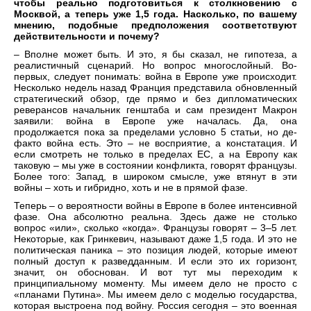
чтобы реально подготовиться к столкновению с
Москвой, а теперь уже 1,5 года. Насколько, по вашему
мнению, подобные предположения соответствуют
действительности и почему?
– Вполне может быть. И это, я бы сказал, не гипотеза, а
реалистичный сценарий. Но вопрос многослойный. Во-
первых, следует понимать: война в Европе уже происходит.
Несколько недель назад Франция представила обновленный
стратегический обзор, где прямо и без дипломатических
реверансов начальник генштаба и сам президент Макрон
заявили: война в Европе уже началась. Да, она
продолжается пока за пределами условно 5 статьи, но де-
факто война есть. Это – не восприятие, а констатация. И
если смотреть не только в пределах ЕС, а на Европу как
таковую – мы уже в состоянии конфликта, говорят французы.
Более того: Запад, в широком смысле, уже втянут в эти
войны – хоть и гибридно, хоть и не в прямой фазе.
Теперь – о вероятности войны в Европе в более интенсивной
фазе. Она абсолютно реальна. Здесь даже не столько
вопрос «или», сколько «когда». Французы говорят – 3–5 лет.
Некоторые, как Гринкевич, называют даже 1,5 года. И это не
политическая паника – это позиция людей, которые имеют
полный доступ к разведданным. И если это их горизонт,
значит, он обоснован. И вот тут мы переходим к
принципиальному моменту. Мы имеем дело не просто с
«планами Путина». Мы имеем дело с моделью государства,
которая выстроена под войну. Россия сегодня – это военная