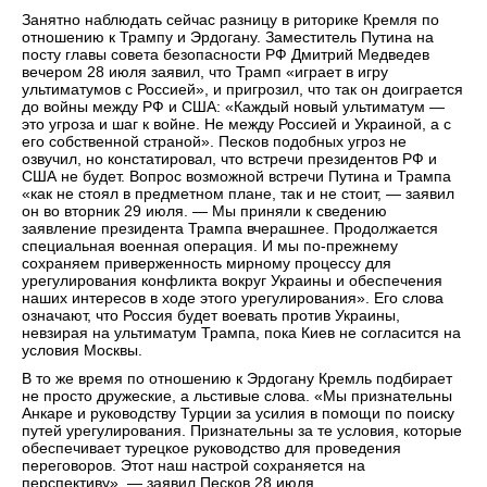
Занятно наблюдать сейчас разницу в риторике Кремля по
отношению к Трампу и Эрдогану. Заместитель Путина на
посту главы совета безопасности РФ Дмитрий Медведев
вечером 28 июля заявил, что Трамп «играет в игру
ультиматумов с Россией», и пригрозил, что так он доиграется
до войны между РФ и США: «Каждый новый ультиматум —
это угроза и шаг к войне. Не между Россией и Украиной, а с
его собственной страной». Песков подобных угроз не
озвучил, но констатировал, что встречи президентов РФ и
США не будет. Вопрос возможной встречи Путина и Трампа
«как не стоял в предметном плане, так и не стоит, — заявил
он во вторник 29 июля. — Мы приняли к сведению
заявление президента Трампа вчерашнее. Продолжается
специальная военная операция. И мы по-прежнему
сохраняем приверженность мирному процессу для
урегулирования конфликта вокруг Украины и обеспечения
наших интересов в ходе этого урегулирования». Его слова
означают, что Россия будет воевать против Украины,
невзирая на ультиматум Трампа, пока Киев не согласится на
условия Москвы.
В то же время по отношению к Эрдогану Кремль подбирает
не просто дружеские, а льстивые слова. «Мы признательны
Анкаре и руководству Турции за усилия в помощи по поиску
путей урегулирования. Признательны за те условия, которые
обеспечивает турецкое руководство для проведения
переговоров. Этот наш настрой сохраняется на
перспективу», — заявил Песков 28 июля.