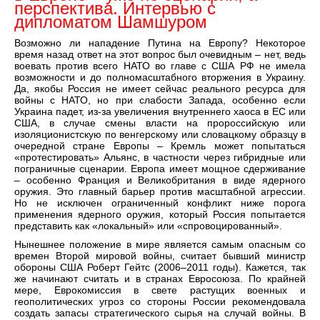
перспектива. Интервью с
дипломатом Шамшуром
Возможно ли нападение Путина на Европу? Некоторое
время назад ответ на этот вопрос был очевидным – нет, ведь
воевать против всего НАТО во главе с США РФ не имела
возможности и до полномасштабного вторжения в Украину.
Да, якобы Россия не имеет сейчас реального ресурса для
войны с НАТО, но при слабости Запада, особенно если
Украина падет, из-за увеличения внутреннего хаоса в ЕС или
США, в случае смены власти на пророссийскую или
изоляционистскую по венгерскому или словацкому образцу в
очередной стране Европы – Кремль может попытаться
«протестировать» Альянс, в частности через гибридные или
пограничные сценарии. Европа имеет мощное сдерживание
– особенно Франция и Великобритания в виде ядерного
оружия. Это главный барьер против масштабной агрессии.
Но не исключен ограниченный конфликт ниже порога
применения ядерного оружия, который Россия попытается
представить как «локальный» или «спровоцированный».
Нынешнее положение в мире является самым опасным со
времен Второй мировой войны, считает бывший министр
обороны США Роберт Гейтс (2006–2011 годы). Кажется, так
же начинают считать и в странах Евросоюза. По крайней
мере, Еврокомиссия в свете растущих военных и
геополитических угроз со стороны России рекомендовала
создать запасы стратегического сырья на случай войны. В