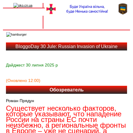
Вхід на сайт
Реєстрація
Toggle
navigation
BloggoDay 30 Jule: Russian Invasion of Ukraine
Дайджест 30 липня 2025 р
(Оновлено 12:00)
Обозреватель
Роман Прядун
Существует несколько факторов,
которые указывают, что нападение
России на страны ЕС почти
неизбежно, а региональные фронты
в Европе – уже не сценарий, а