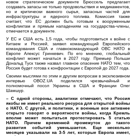
новом стратегическом документе Брюссель предлагает
создавать запасы не только продовольствия и медикаментов,
но и критически важного сырья, запасных частей для
инфраструктуры и ядерного топлива. Комиссия также
считает, что ЕС должен быть готовым к вооруженным
конфликтам и прямым нападениям на государства-члены,
отмечается в документе.
У ЕС и США есть 1,5 года, чтобы подготовиться к войне с
Китаем и Россией, заявил командующий Европейского
командования США и главнокомандующий ОВС НАТО в
Европе Алексус Гринкевич. По его мнению, глобальный
конфликт может начаться в 2027 году. Премьер Польши
Дональд Туск также назвал главное опасение НАТО тем, что
Россия будет готова к конфронтации с Европой до 2027 года.
Своими мыслями по этим и другим вопросам в эксклюзивном
интервью OBOZ.UA поделился чрезвычайный и
полномочный посол Украины в США и Франции Олег
Шамшур.
– С одной стороны, аналитики отмечают, что Россия
якобы не имеет реального ресурса для открытой войны
с НАТО. С другой, и политики, и военные все активнее
открыто говорят о вероятности войны, когда Кремль
вполне может попытаться протестировать 5 статью
НАТО. Причем временной промежуток до такого
развития событий уменьшается. Еще несколько
месяцев указывали на 3-5 лет, которые Европа имеет,