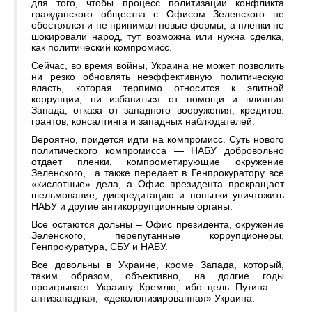
для того, чтобы процесс политизации конфликта
гражданского общества с Офисом Зеленского не
обострялся и не принимал новые формы, а пленки не
шокировали народ, тут возможна или нужна сделка,
как политический компромисс.
Сейчас, во время войны, Украина не может позволить
ни резко обновлять неэффективную политическую
власть, которая терпимо относится к элитной
коррупции, ни избавиться от помощи и влияния
Запада, отказа от западного вооружения, кредитов.
грантов, консалтинга и западных наблюдателей.
Вероятно, придется идти на компромисс. Суть нового
политического компромисса — НАБУ добровольно
отдает пленки, компрометирующие окружение
Зеленского, а также передает в Генпрокуратору все
«кислотные» дела, а Офис президента прекращает
шельмование, дискредитацию и попытки уничтожить
НАБУ и другие антикоррупционные органы.
Все остаются дольны – Офис президента, окружение
Зеленского, перепуганные коррупционеры,
Генпрокуратура, СБУ и НАБУ.
Все довольны в Украине, кроме Запада, который,
таким образом, объективно, на долгие годы
проигрывает Украину Кремлю, ибо цель Путина —
антизападная, «деколонизированная» Украина.