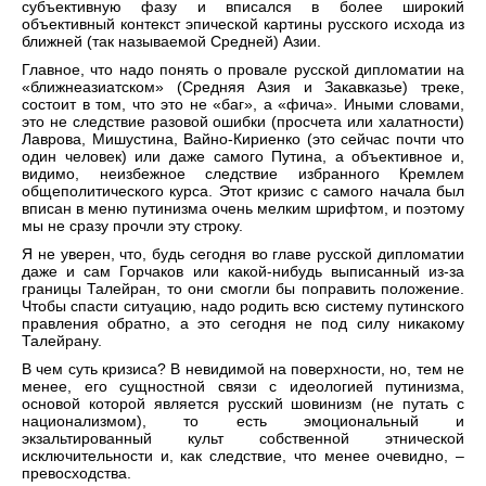
субъективную фазу и вписался в более широкий
объективный контекст эпической картины русского исхода из
ближней (так называемой Средней) Азии.
Главное, что надо понять о провале русской дипломатии на
«ближнеазиатском» (Средняя Азия и Закавказье) треке,
состоит в том, что это не «баг», а «фича». Иными словами,
это не следствие разовой ошибки (просчета или халатности)
Лаврова, Мишустина, Вайно-Кириенко (это сейчас почти что
один человек) или даже самого Путина, а объективное и,
видимо, неизбежное следствие избранного Кремлем
общеполитического курса. Этот кризис с самого начала был
вписан в меню путинизма очень мелким шрифтом, и поэтому
мы не сразу прочли эту строку.
Я не уверен, что, будь сегодня во главе русской дипломатии
даже и сам Горчаков или какой-нибудь выписанный из-за
границы Талейран, то они смогли бы поправить положение.
Чтобы спасти ситуацию, надо родить всю систему путинского
правления обратно, а это сегодня не под силу никакому
Талейрану.
В чем суть кризиса? В невидимой на поверхности, но, тем не
менее, его сущностной связи с идеологией путинизма,
основой которой является русский шовинизм (не путать с
национализмом), то есть эмоциональный и
экзальтированный культ собственной этнической
исключительности и, как следствие, что менее очевидно, –
превосходства.