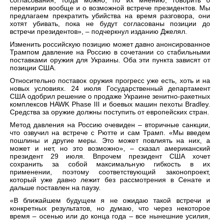
согласования, тогда можно, по их мнению, говорить о
перемирии вообще и о возможной встрече президентов. Мы
предлагаем прекратить убийства на время разговора, они
хотят убивать, пока не будут согласованы позиции до
встречи президентов», – подчеркнул изданию Джелял.
Изменить российскую позицию может давно анонсированное
Трампом давление на Россию в сочетании со стабильными
поставками оружия для Украины. Оба эти пункта зависят от
позиции США.
Относительно поставок оружия прогресс уже есть, хоть и на
новых условиях. 24 июля Государственный департамент
США одобрил решение о продаже Украине зенитно-ракетных
комплексов HAWK Phase III и боевых машин пехоты Bradley.
Средства за оружие должны поступить от европейских стран.
Метод давления на Россию очевиден – вторичные санкции,
что озвучил на встрече с Рютте и сам Трамп. «Мы введем
пошлины и другие меры. Это может повлиять на них, а
может и нет, но это возможно», – сказал американский
президент 29 июля. Впрочем президент США хочет
сохранить за собой максимальную гибкость в их
применении, поэтому соответствующий законопроект,
который уже давно лежит без рассмотрения в Сенате и
дальше поставлен на паузу.
«В ближайшем будущем я не ожидаю такой встречи и
конкретных результатов, но думаю, что через некоторое
время – осенью или до конца года – все нынешние усилия,