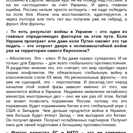
особенно в Европе, выбран курс не на победу над Россией, а
на ее «истощение» за счет Украины. И здесь главная
ошибка. Россию нельзя просто истощить – ее надо победить
на поле боя. Иначе она восстановится, адаптируется, и
через полтора или пять лет мы получим уже не гибрид, а
фронт. Или фронты.
– То есть результат войны в Украине – это один из
главных определяющих факторов на этом пути. Если
Украина проиграет или даже если Путин сможет это так
подать – это откроет двери к полномасштабной войне
уже на территории самого Евросоюза?
– Абсолютно. Это – ключ. Я бы даже сказал: суперключ. И не
только для Европы – для всего глобального противостояния.
Я разделяю мнение тех, кто считает, что мир пройдет через
серию конфликтов. Не обязательно глобальную войну в
классическом стиле XX века. Но региональные фронты – это
уже не сценарий, это – перспектива. И расклад сил перед
началом этой новой фазы зависит именно от того, как
закончится война в Украине. Недавнее заявление китайского
министра иностранных дел – оно же как раз об этом. Китай
не может позволить поражение России, потому что это
поражение будет поражением Китая в его глобальной игре с
США и Западом. Чем дольше продлится война в Украине,
чем больше будет втянут Запад – тем выгоднее это Китаю.
Он получит время. Получит ослабленных партнеров. Получит
окно для своей подготовки к большому противостоянию.
– Фактор единства ЕС и НАТО – это же ключевое.