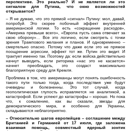
перспективе. Это реально? И не является ли это
сигналом для Путина, что окно возможностей
открывается?
– Я не думаю, что это прямой «сигнал» Путину: мол, давай,
попробуй. Это скорее побочный эффект внутренней
американской логики. То есть «сокращение расходов»,
«Америка превыше всего», «Европа пусть сама отвечает за
свою оборону»… Все это логично, если смотреть с точки
зрения Трампового желания и планов. И одновременно –
смертельно опасно. Потому что даже если это не прямое
поощрение агрессии, эффект тот же. Путин это видит. И
трактует именно так. Поэтому да: если войска действительно
начнут выводить, если риторика «нас это не касается»
начнет преобладать, это создаст максимально
благоприятную среду для Кремля.
Проблема в том, что американцы могут понять ошибочность
такого пути только тогда, когда последствия уже будут
очевидны и болезненны. Это тот случай, когда
геополитическая глупость исправляется не аналитикой, а
катастрофой. Если успеют до катастрофы – хорошо. Но пока
что, к сожалению, как вы сказали, звезды для
демократического мира, и особенно для Украины,
складываются неблагоприятно.
– Относительно шагов европейцев – соглашение между
Британией и Германией от 17 июля, где заложена
взаимная помощь, совместный ядерный зонтик