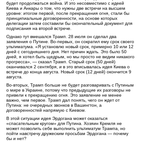
будет продолжаться война. И это несовместимо с идеей
Киева и Анкары о том, что нужны две встречи на высшем
уровне: итогом первой, после прекращения огня, стали бы
принципиальные договоренности, на основе которых
делегации затем составили бы окончательный документ для
подписания на второй встрече.
Однако тут вмешался Трамп. 28 июля он сделал два
заявления о Путине. Во-первых, он сократил ему срок своего
ультиматума. «Я установлю новый срок, примерно 10 или 12
дней с сегодняшнего дня. Нет причин ждать. Это было 50
дней, я хотел быть щедрым, но мы просто не видим никакого
прогресса», — сказал Трамп. Старый срок (50 дней)
оканчивался 2 сентября, и в это вписывалась идея Киева о
встрече до конца августа. Новый срок (12 дней) окончится 9
августа.
Во-вторых, Трамп больше не будет разговаривать с Путиным
о мире в Украине, потому что предыдущие их разговоры не
привели к прекращению огня. Это заявление не менее
важно, чем первое. Трамп дал понять, чего он ждет от
Путина: не очередных звонков в Вашингтон, а
договоренностей напрямую с Киевом.
В этой ситуации идея Эрдогана может оказаться
«спасательным кругом» для Путина. Хозяин Кремля не
может позволить себе выполнить ультиматум Трампа, но
пойти навстречу дружеским просьбам Эрдогана — почему
бы и нет?