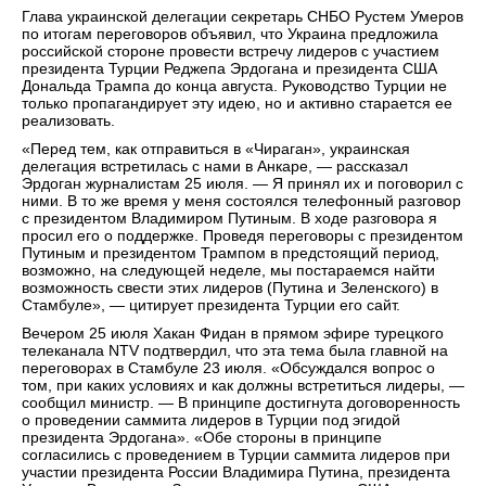
Глава украинской делегации секретарь СНБО Рустем Умеров
по итогам переговоров объявил, что Украина предложила
российской стороне провести встречу лидеров с участием
президента Турции Реджепа Эрдогана и президента США
Дональда Трампа до конца августа. Руководство Турции не
только пропагандирует эту идею, но и активно старается ее
реализовать.
«Перед тем, как отправиться в «Чираган», украинская
делегация встретилась с нами в Анкаре, — рассказал
Эрдоган журналистам 25 июля. — Я принял их и поговорил с
ними. В то же время у меня состоялся телефонный разговор
с президентом Владимиром Путиным. В ходе разговора я
просил его о поддержке. Проведя переговоры с президентом
Путиным и президентом Трампом в предстоящий период,
возможно, на следующей неделе, мы постараемся найти
возможность свести этих лидеров (Путина и Зеленского) в
Стамбуле», — цитирует президента Турции его сайт.
Вечером 25 июля Хакан Фидан в прямом эфире турецкого
телеканала NTV подтвердил, что эта тема была главной на
переговорах в Стамбуле 23 июля. «Обсуждался вопрос о
том, при каких условиях и как должны встретиться лидеры, —
сообщил министр. — В принципе достигнута договоренность
о проведении саммита лидеров в Турции под эгидой
президента Эрдогана». «Обе стороны в принципе
согласились с проведением в Турции саммита лидеров при
участии президента России Владимира Путина, президента